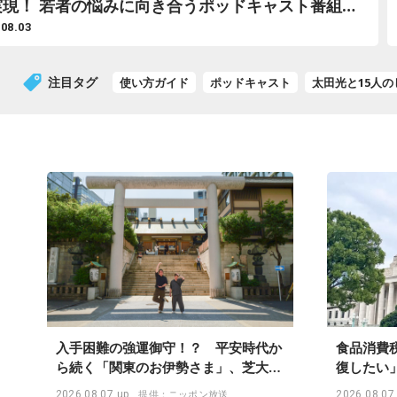
当に面白いラジオ番組【アーティスト編】
.08.03
注目タグ
使い方ガイド
ポッドキャスト
太田光と15人
入手困難の強運御守！？ 平安時代か
食品消費
ら続く「関東のお伊勢さま」、芝大神
復したい
宮にてランパンプスが合格祈願！
2026.08.07 up
2026.08.07
提供：ニッポン放送