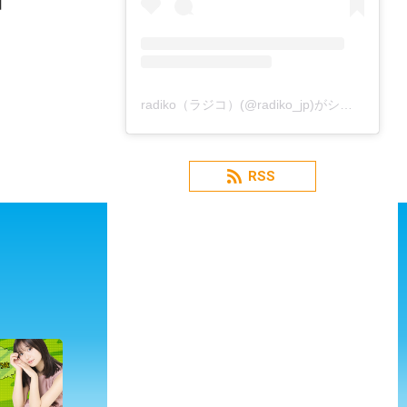
】
radiko（ラジコ）(@radiko_jp)がシェアした投稿
RSS