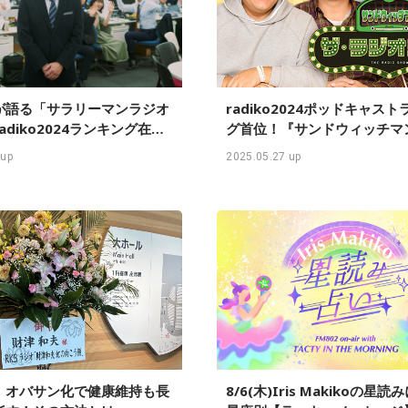
が語る「サラリーマンラジオ
radiko2024ポッドキャス
adiko2024ランキング在京
グ首位！『サンドウィッチマ
位TBSラジオ『安住紳一郎の
ラジオショー サタデー』イ
 up
2025.05.27 up
』インタビュー
ー
、オバサン化で健康維持も長
8/6(木)Iris Makikoの星