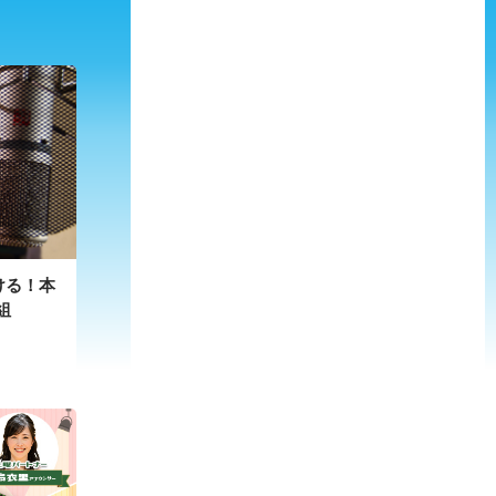
聴ける！本
組