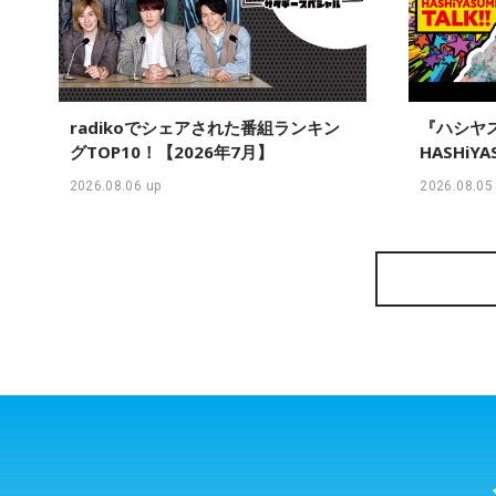
radikoでシェアされた番組ランキン
『ハシヤス
グTOP10！【2026年7月】
HASHiY
グミカン
2026.08.06 up
2026.08.05
局を超え