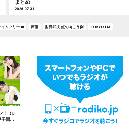
マ第2シーズンを振り返り＆徹底考察！
2026.07.29
タイムフリー30
声優
財津和夫 虹の向こう側
TOKYO FM
ン！（U
甲子園だ
nts