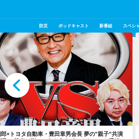
防災
ポッドキャスト
新番組
スペシ
カナクション・山口一郎、あいみょん、福山雅治…