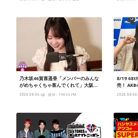
乃木坂46賀喜遥香「メンバーのみんな
8/19 6
がめちゃくちゃ喜んでくれて」大阪で
売！ AK
のライブで毎回届く“親戚からの差し
が登場！
2026.08.06 up
2026.08.06
提供：TOKYO FM
入れ”とは？
てなんだ
済研究所