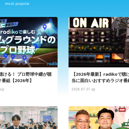
most popular
oで聴ける！ プロ野球中継が聴
【2026年最新】radikoで
番組【2026年】
当に面白いおすすめラジオ番
 up
2026.07.21 up