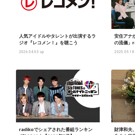
人気アイドルやタレントが出演するラ
安住アナ
ジオ『レコメン！』を聴こう
の流儀」r
エリア首
2026.04.03 up
2025.05.18
日曜天国
radikoでシェアされた番組ランキン
財津和夫