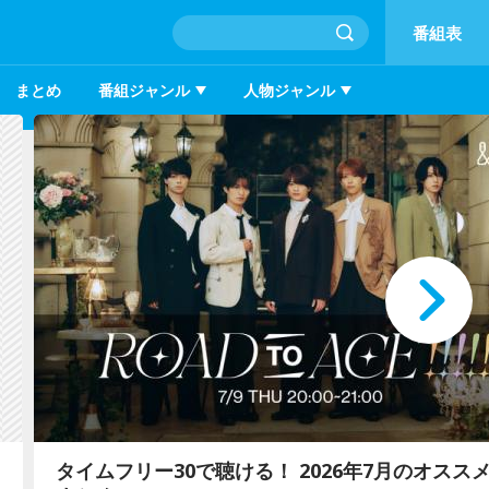
番組表
まとめ
番組ジャンル
人物ジャンル
『VIVANT』の"悪役"たちがTBSラジオに集結