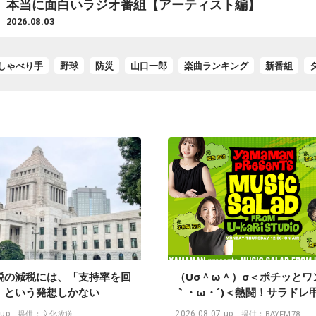
まとめ
2026.07.31
のしゃべり手
野球
防災
山口一郎
楽曲ランキング
新番組
税の減税には、「支持率を回
（Uσ＾ω＾）σ＜ポチッとワ
」という発想しかない
｀・ω・´)＜熱闘！サラドレ
ワン！ 『YAMAMAN prese
 up
2026.08.07 up
提供：文化放送
提供：BAYFM78