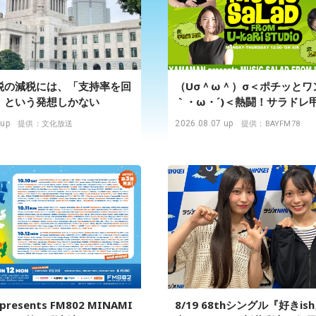
税の減税には、「支持率を回
（Uσ＾ω＾）σ＜ポチッとワ
」という発想しかない
｀・ω・´)＜熱闘！サラドレ
ワン！ 『YAMAMAN prese
 up
2026.08.07 up
提供：文化放送
提供：BAYFM78
MUSIC SALAD FROM U-kar
STUDIO』
 presents FM802 MINAMI
8/19 68thシングル『好きis