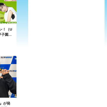
ン！（U
甲子園だ
nts
i
h』が発