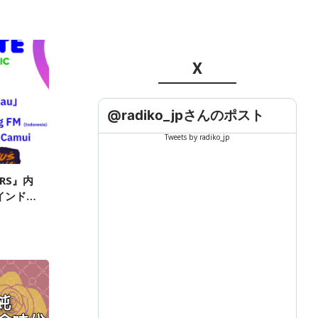
i
X
@radiko_jpさんのポスト
Tweets by radiko_jp
ERS』内
はインドネ
！