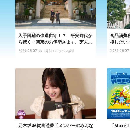
入手困難の強運御守！？ 平安時代か
食品消費
ら続く「関東のお伊勢さま」、芝大神
復したい
宮にてランパンプスが合格祈願！
2026.08.07 up
2026.08.07
提供：ニッポン放送
乃木坂46賀喜遥香「メンバーのみんな
「Maxell