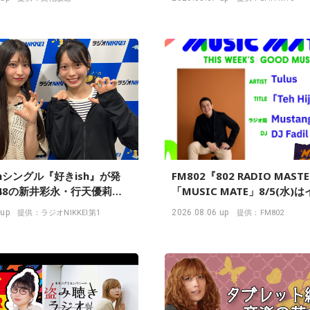
MUSIC SALAD FROM U-kar
STUDIO』
8thシングル『好きish』が発
FM802『802 RADIO MAST
B48の新井彩永・行天優莉奈
「MUSIC MATE」8/5(水)
「プライマリーバランス」っ
シアのMUSIC MATEが登場
 up
2026.08.06 up
提供：ラジオNIKKEI第1
提供：FM802
っけ？『虎ノ門 トレンド経
』