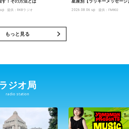
指す！その方法とは
星座別【ラッキーメッセージ
 up
2026.08.06 up
提供：RKBラジオ
提供：FM802
もっと見る
ラジオ局
radio station