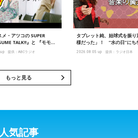
メ・アツコの SUPER
タブレット純、始球式を振り
ASUME TALK!!』と 『モモコ
様だった」！ “水の日”にち
パニーの盗み聴きラジオ』が
曲も
 up
2026.08.05 up
提供：ABCラジオ
提供：ラジオ日本
て初コラボレーション！
もっと見る
人気記事