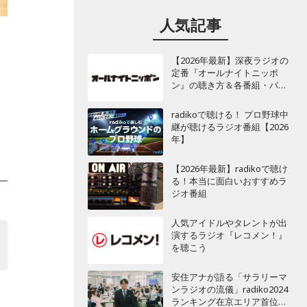
人気記事
【2026年最新】深夜ラジオの
定番『オールナイトニッポ
ン』の聴き方＆各番組・パー
ソナリティ一覧
radikoで聴ける！ プロ野球中
継が聴けるラジオ番組【2026
年】
【2026年最新】radikoで聴け
る！本当に面白いおすすめラ
ジオ番組
人気アイドルやタレントが出
演するラジオ『レコメン！』
を聴こう
夜
安住アナが語る「サラリーマ
ンラジオの流儀」radiko2024
ランキング在京エリア首位