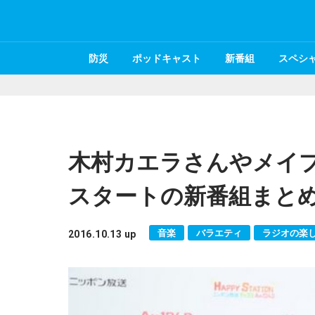
防災
ポッドキャスト
新番組
スペシ
木村カエラさんやメイ
スタートの新番組まと
音楽
バラエティ
ラジオの楽
2016.10.13 up