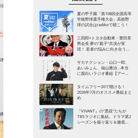
夏の甲子園「第108回全国高等
学校野球選手権大会」高校野
球の試合はradikoで聴こう！
三四郎×トヨタ自動車・豊田章
男会長 夢の"親子"共演が実
現！ 若者の悩みに向き合うポ
ッドキャスト番組が始動
サカナクション・山口一郎、
あいみょん、福山雅治…本当
に面白いラジオ番組【アーテ
ィスト編】
タイムフリー30で聴ける！
2026年7月のオススメ番組まと
め
『VIVANT』の"悪役"たちが
TBSラジオに集結。ドラマ第2
シーズンを振り返り＆徹底考
察！