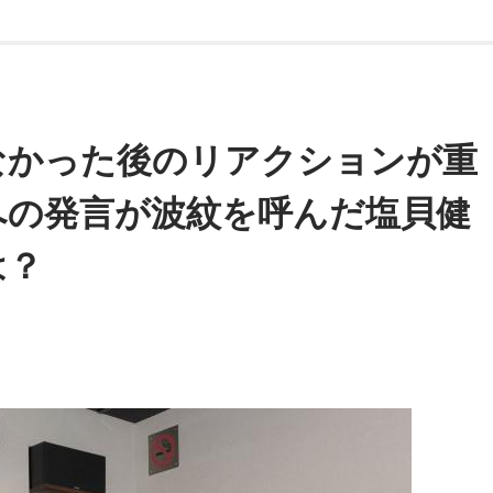
2時
え、やついいちろう、蟹江一平
なかった後のリアクションが重
時間
への発言が波紋を呼んだ塩貝健
ダン！』
は？
らじゅん ザツダン！ 』がついにレギュラー番組としてスター
について語り合います。
ん