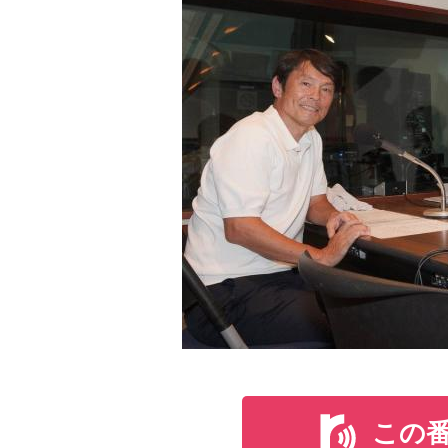
メイプル超合金がラジオ初レギュ
ニッポン放送『新発見！有楽町合金』
メイプル超合金がラジオのレギュラーパーソナ
コーナー企画やリスナーとのコミュニケーショ
■放送日時：毎週土曜日 18時～20時
■パーソナリティ：メイプル超合金 （カズレー
木村カエラさんと“cosmic”のよ
この