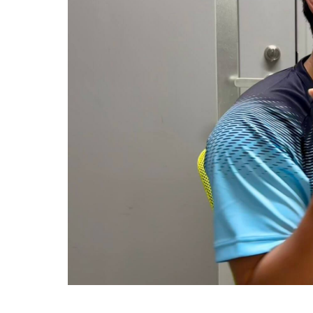
として）使うことが可能なんですよ。そういう
この番組を聴いて気持ちのいい一日に！をコン
と僕は思っています。
の話題や情報を素敵な音楽とともに、落ち着い
とはいえ、塩貝選手とはW杯が終わったときに
■放送日時：月曜日～木曜日 9時～11時30分
がないというか。ただ、プロの選手としてそこ
■パーソナリティ：栗原美季、夏江紘実、瀧口俊
でもまだ若いですから。森保監督は“リバウンド
なかった後のリアクションがすごく重要で、今
えるだけのものを持っている選手だと思います
柴田阿弥さんがSKE48卒業後、
----------------------------------------------------
この日の放送をradikoタイムフリーで聴く
※放送エリア外の方は、プレミアム会員の登録
MBSラジオ『ザ・ヒットスタジオ 火曜日』
----------------------------------------------------
＜番組概要＞
SKE48を卒業後、初メインのラジオレギュラ
番組名：SPORTS BEAT supported by TOYOTA
さんが、90年代ソングから最新ソングまでヒッ
放送日時：毎週土曜 10:00～10:50