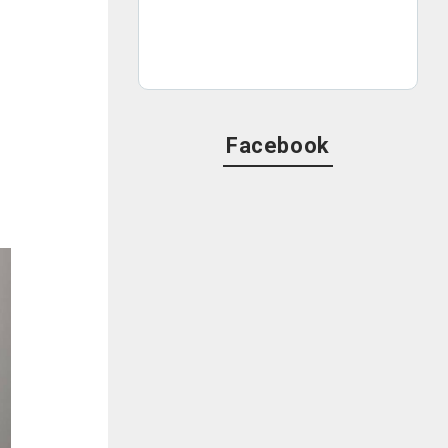
イ
そ
Facebook
の
ド
。
ど
、
ら
う
剤