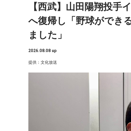
【西武】山田陽翔投手イ
◆「塩貝選手に悪意はなかった」
いま聴くべきフレッシュな音楽を発掘していく新
へ復帰し「野球ができ
藤木：決勝トーナメントの相手がブラジルに決
ク間違いなしのニューカマーまでいち早くチェ
か、ブラジルにちょっと火をつけてしまった部
ました」
福田：そうですね。塩貝選手に悪意はなかった
■放送時間：月曜日～木曜日の23時30分～25時
れをブラジルサイドがうまく切り取って、結果
■ナビゲーター:藤田琢己
2026.08.08 up
で、それはあまり良くなかったかなと思います
■日替わりの出演者
提供：文化放送
何を言っているかというと、日本とブラジルの
月曜日:emma、火曜日：DAOKO、水曜日：Li
が考えなきゃいけないことは、ブラジルに油断し
去年おこなったブラジルとの親善試合では、日本
も、ブラジルは対戦相手が決まったときに「オ
頑張る女性を応援する爽やかなプ
少しでも油断してくれれば、日本にとっては好
ただ、ブラジルの監督の立場からすると、その油
ラジオ日本『Hello！I,Radio－ハロー！アイ
逆転されているんだ。メンバーは違うかもしれ
に警戒させる。そして、「お前ら、（日本選手