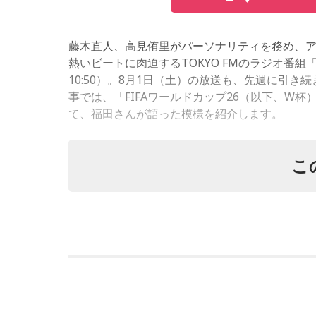
TOKYO FM『木村カエラcosmic☆radio』
藤木直人、高見侑里がパーソナリティを務め、
熱いビートに肉迫するTOKYO FMのラジオ番組「SPORT
10:50）。8月1日（土）の放送も、先週に引
人気女性アーティストの木村カエラさんが約7年
事では、「FIFAワールドカップ26（以下、W
て、福田さんが語った模様を紹介します。
めます。木村カエラさんの近況や、意外な素顔
こ
■放送日時：毎週日曜日 15時～15時30分
（左から）福田正博さん、藤木直人、高見侑里
■パーソナリティ：木村カエラ
1966年生まれの福田正博さんは、日本人初のJリ
日替わりの出演者で送る新しい音
本代表では45試合出場で9ゴールを記録するなど
した。2002年に現役を引退した後は、サッカ
おこなうなど、自身の経験を活かしながら幅広
J－WAVE『SONAR MUSIC』