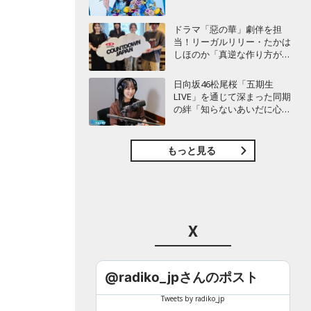
ドラマ「惡の華」劇伴を担
当！リーガルリリー・たかは
しほのか「真逆な作り方が面
白かった」最新曲「コニファ
ー」制作秘話も
日向坂46松尾桜「五期生
LIVE」を通じて深まった同期
の絆「知らないあいだに心の
距離が…」
、
もっと見る
X
@radiko_jpさんのポスト
Tweets by radiko_jp