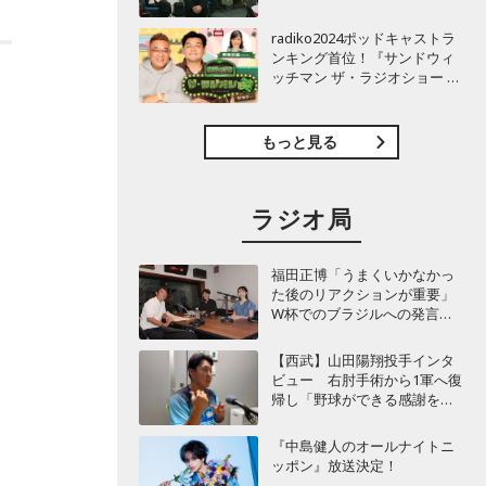
TBSラジオ『安住紳一郎の日
曜天国』インタビュー
radiko2024ポッドキャストラ
ンキング首位！『サンドウィ
ッチマン ザ・ラジオショー サ
タデー』インタビュー
もっと見る
ラジオ局
福田正博「うまくいかなかっ
た後のリアクションが重要」
ト
W杯でのブラジルへの発言が
波紋を呼んだ塩貝健人に今後
期待することは？
【西武】山田陽翔投手インタ
ビュー 右肘手術から1軍へ復
帰し「野球ができる感謝を再
び感じることができました」
『中島健人のオールナイトニ
ッポン』放送決定！