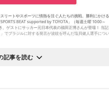
アスリートやスポーツに情熱を注ぐ人たちの挑戦、勝利にかけ
S BEAT supported by TOYOTA」（毎週土曜 10:00～
き続き、ゲストにサッカー元日本代表の福田正博さんが登場！ 当記
ぶりに全国ネットのFMラジオでレギュラーパーソナリティを
杯）」でブラジルに対する発言が波紋を呼んだ塩貝健人選手につ
にも出会えるかもしれません！
の記事を読む
ーグ得点王に輝き、Jリーグ通算228試合出場93得点を挙げ、日
楽プログラム
活躍を見せ、1993年にはW杯アジア地区最終予選にも出場しま
ー解説者としてメディアでの活動のほか、講演会やサッカー教室
く活動しています。