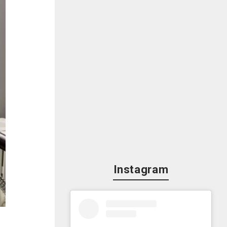
な
り
応
Instagram