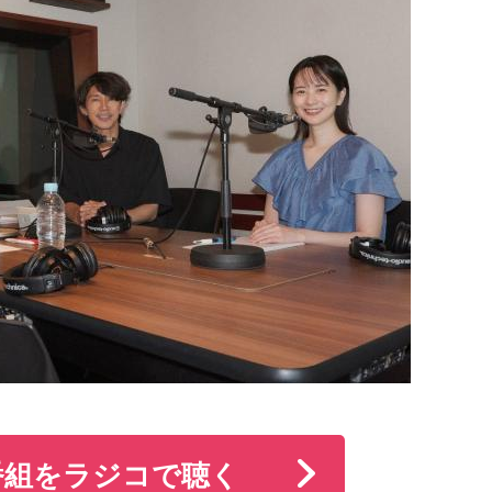
ラー！
リティに初挑戦します。メイプル超合金らしさ溢れるトークに
ンも予定しています！
サー、安藤なつ）
うに無限につながる30分
番組をラジコで聴く