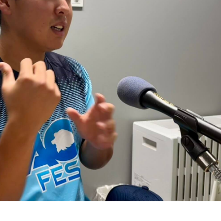
意味でも、利用されてしまうものを提供しないほうが良かった
セプトに仕事、グルメ、ファッション、お金、恋愛など身の回
た女性目線でお伝えします。
違うところで会いましたけど、本当に純粋なんですよ。全然悪気
まで考えてコメントするべきだったかなとは思います。
介
メンタリティ”という言葉をよく使いますけど、何かうまくいか
後そこを塩貝選手は試されるのかなと思いますし、その期待に
から、良いエネルギーに変えてもらいたいなと思います。
初メインのラジオレギュラーに！
でご利用いただけます。
ー番組となる柴田阿弥さんとセントフォース関西所属の伊東紗冶子
ト曲満載でお届けする音楽番組です。