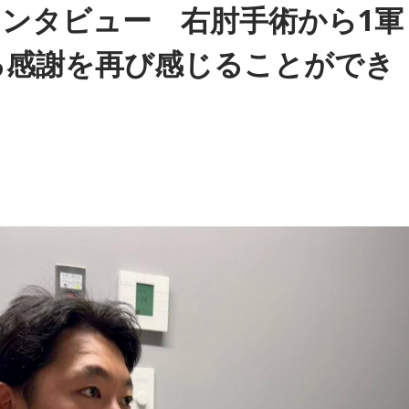
ンタビュー 右肘手術から1軍
しい音楽プログラム！ 話題のアーティストからネクストブレ
る感謝を再び感じることができ
まった際、塩貝選手の言葉が切り取られて話題になったという
ックします。
分もあるのかなと思ったのですが。
と思いますし、素直に自分の気持ちを言っただけなのですが、
的に彼らのモチベーションを上げるような形になってしまった
。
力関係は間違いなくブラジルが上なんですよ。そこで日本サイ
caxxx、木曜日：水野良樹（いきものがかり）
てもらう、隙を見せてもらうということも1つだと思っていて
が2-0から3点を取ってブラジルに勝っているんです。だけれ
ランダじゃなくて良かった」と思っていた。日本ということで
ログラム
都合じゃないですか。
断が一番危険なんです。だから、「去年の親善試合では2-0か
レディオ－』
ないけれど、日本は力があるんだぞ」と言って、油断しないよ
が）こんなことを言ってるぞ」と塩貝選手のコメントを（起爆