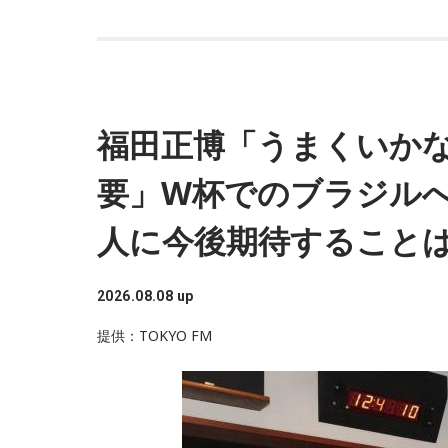
■放送日時：毎週火曜日～金曜日 17時50分～2
■パーソナリティー：マキタスポーツ、篠原とも
福田正博「うまくいか
自由な2人が台本なしで語り合う1
要」W杯でのブラジル
文化放送『いとうせいこう×みうらじゅん ザツ
人に今後期待すること
不定期で放送されてきた『いとうせいこう×みう
2026.08.08 up
しました。自由な2人が台本なしであらゆる話題
提供：TOKYO FM
■放送日時：毎週土曜日 19時～20時
■パーソナリティ：いとうせいこう、みうらじゅ