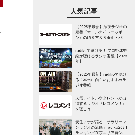
人気記事
【2026年最新】深夜ラジオの
ム
定番『オールナイトニッポ
ン』の聴き方＆各番組・パー
ソナリティ一覧
radikoで聴ける！ プロ野球中
継が聴けるラジオ番組【2026
年】
【2026年最新】radikoで聴け
る！本当に面白いおすすめラ
ジオ番組
人気アイドルやタレントが出
演するラジオ『レコメン！』
を聴こう
安住アナが語る「サラリーマ
ンラジオの流儀」radiko2024
ランキング在京エリア首位