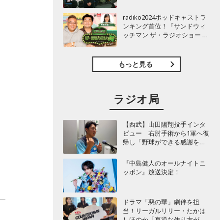
TBSラジオ『安住紳一郎の日
曜天国』インタビュー
radiko2024ポッドキャストラ
ンキング首位！『サンドウィ
ッチマン ザ・ラジオショー サ
タデー』インタビュー
もっと見る
ラジオ局
【西武】山田陽翔投手インタ
ビュー 右肘手術から1軍へ復
帰し「野球ができる感謝を再
び感じることができました」
『中島健人のオールナイトニ
ッポン』放送決定！
ドラマ「惡の華」劇伴を担
当！リーガルリリー・たかは
しほのか「真逆な作り方が面