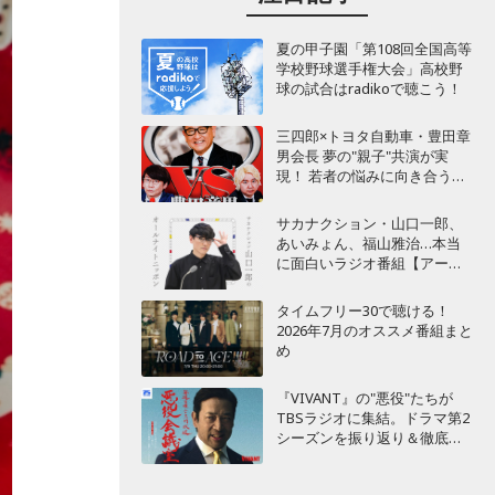
夏の甲子園「第108回全国高等
学校野球選手権大会」高校野
球の試合はradikoで聴こう！
三四郎×トヨタ自動車・豊田章
男会長 夢の"親子"共演が実
現！ 若者の悩みに向き合うポ
ッドキャスト番組が始動
サカナクション・山口一郎、
あいみょん、福山雅治…本当
に面白いラジオ番組【アーテ
ィスト編】
タイムフリー30で聴ける！
2026年7月のオススメ番組まと
め
『VIVANT』の"悪役"たちが
TBSラジオに集結。ドラマ第2
シーズンを振り返り＆徹底考
察！