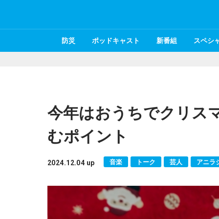
防災
ポッドキャスト
新番組
スペシ
今年はおうちでクリスマ
むポイント
音楽
トーク
芸人
アニラ
2024.12.04 up