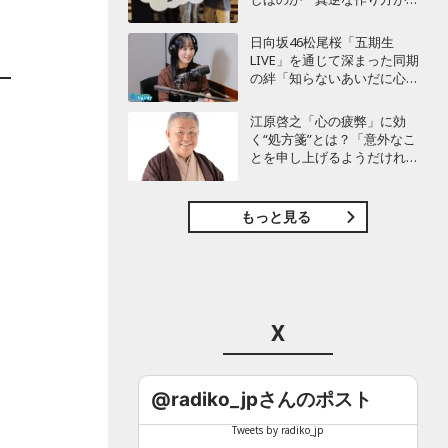
白かった」最新曲「コニファ
ー」制作秘話も
日向坂46松尾桜「五期生
LIVE」を通じて深まった同期
の絆「知らないあいだに心の
距離が…」
江原啓之「心の疲弊」に効
く“処方箋”とは？「意外なこ
とを申し上げるようだけれ
ど…」
もっと見る
X
@radiko_jpさんのポスト
Tweets by radiko_jp