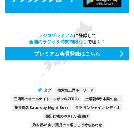
ラジコプレミアム
に登録して
全国のラジオを時間制限なし
で聴く！
プレミアム会員登録はこちら
タグ
検索急上昇キーワード
三四郎のオールナイトニッポン0(ZERO)
土曜朝6時 木梨の会。
藤井貴彦 Saturday Night Buzz
ララ サンシャイン レディオ
桑田佳祐のやさしい夜遊び
乃木坂46 向井葉月の木曜ここで待ちあわせ