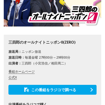
三四郎のオールナイトニッポン0(ZERO)
放送局：
ニッポン放送
放送日時：
毎週金曜 27時00分～29時00分
出演者：
三四郎（小宮浩信／相田周二）
番組ホームページ
公式X
この番組をラジコで調べる
出演番組をラジコで聴く