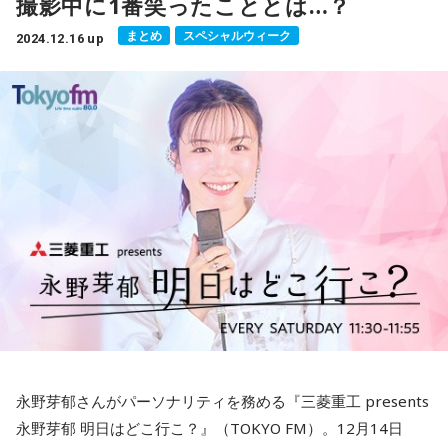
撮影中に1番笑ったこととは…？
う感じ。」
まとめ
スペシャルウィーク
2024.12.16 up
こちらは、銀座のオーケーで購入。1袋 511円ほどで購入しま
した。
『愛媛県産 蜜る』
・サイズは中玉？
・1袋の重さは、630g
「オレンジ色が濃い気がする。これも味が違う！美味しい！
甘さがまろやか、品がある。」
こちらは、ヤオコーで購入。1袋 698円ほどで購入しました。
永野芽郁さんがパーソナリティを務める『三菱重工 presents
永野芽郁 明日はどこ行こ？』（TOKYO FM）。12月14日