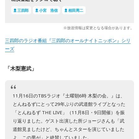
三四郎
小宮 浩信
相田周二
※放送情報は変更となる場合があります。
三四郎のラジオ番組『三四郎のオールナイトニッポン』シリ
ーズ
「木梨憲武」
11月16日のTBSラジオ『土曜朝6時 木梨の会。』は、
とんねるずにとって29年ぶりの武道館ライブとなった
「とんねるず THE LIVE」（11月8日・9日開催）を振
り返りました。ゲスト出演した所ジョージさんも「武
道館見ましたけど、ちゃんとスターを演じていました
よ、この男が」と絶賛していました。