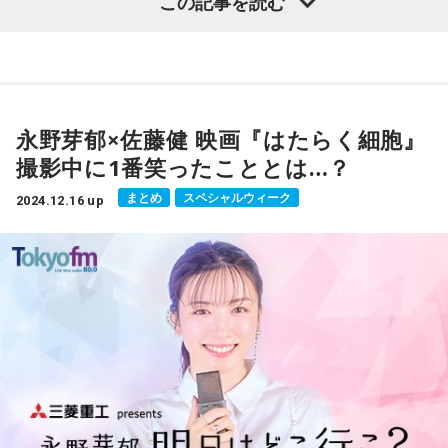
この記事を読む
テーマは
「みかん」
この冬のみかんは甘い！
永野芽郁×佐藤健 映画『はたらく細胞』
みかんの甘さが決まる夏(7～8月)に雨が降らなかったことに
撮影中に1番笑ったこととは…？
よって、甘みが強くなったそう。なので、基本的にどこで買
っても美味しい！
まとめ
スペシャルウィーク
2024.12.16 up
今回はそんな「みかん」の食べ比べ！
基本的にどこで買っても美味しい、ということなので、
スーパーでおすすめの「みかん」を食べ比べました。
『長崎県産 西海みかん』