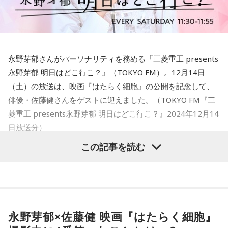
・サイズは大きめ
・1袋の重さは、1.12kg
「甘夏とか伊予柑みたいにフレッシュ！甘いけど甘ったるく
永野芽郁さんがパーソナリティを務める『三菱重工 presents
はない。ジューシー」
永野芽郁 明日はどこ行こ？』（TOKYO FM）。12月14日
加藤さんがオオゼキの雷門店で購入。 1袋 499円ほどで購入
（土）の放送は、映画『はたらく細胞』の公開を記念して、
しました。
俳優・佐藤健さんをゲストに迎えました。（TOKYO FM『三
菱重工 presents永野芽郁 明日はどこ行こ？』2024年12月14
日放送分）
『熊本県産 夢の恵』
この記事を読む
・サイズは中玉
・1袋の重さは、600g
永野芽郁×佐藤健 映画『はたらく細胞』
「甘い！味が全然違う！甘さがガツンとくる！デザートとい