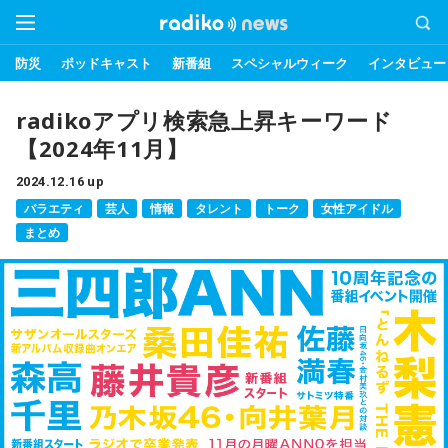
防災
ポッドキャスト
新番組
スペシャルウィーク
インタビュー
radikoアプリ検索急上昇キーワード
【2024年11月】
2024.12.16 up
バラエティ
芸人
情報
タレント
トーク
女性アイドル
まとめ