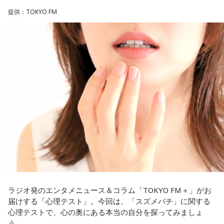
有吉自身は、今では後輩から挨拶されないことがまったくな
放送日時：毎週土曜 10:00～10:50
いため分からないと前置きしつつ、「ぐりんぴーすがそう言
提供：TOKYO FM
パーソナリティ：藤木直人、高見侑里
っていたから……その辺はどう？ 風紀が乱れているかどうか」
番組Webサイト：
https://www.tfm.co.jp/beat/
と質問します。
番組公式X：
@SPORTSBEAT_TFM
これに対して、カミムラは「ぐりんぴーすさんが言っている
のは、1～2年目の芸人の子たちだと思うんですけど……たぶ
ん、その子たちは本当に挨拶していないと思います」と苦笑
い。有吉が「なんでなの？」と尋ねると、カミムラは「こん
なことを言うのもあれですけど、（ぐりんぴーすさんが）ど
ういう先輩か分かっていないんだと思います」と正直に語り
ます。
それを受け、有吉は「でもさ、この世界に入ったら俺だって
（若手の頃は）誰か分からない人にも一応挨拶するじゃな
い？ 何があるか分からないからさ」と持論を語ります。その
意見にカミムラも納得しつつも、「ちゃんと挨拶をしない人
間は時代的に増えていますね」とリアルな実情を明かしま
ラジオ発のエンタメニュース＆コラム「TOKYO FM＋」がお
す。
届けする「心理テスト」。今回は、「スズメバチ」に関する
心理テストで、心の奥にある本当の自分を探ってみましょ
また、有吉は「吉本（興業）は縦がちゃんとしているじゃ
う。