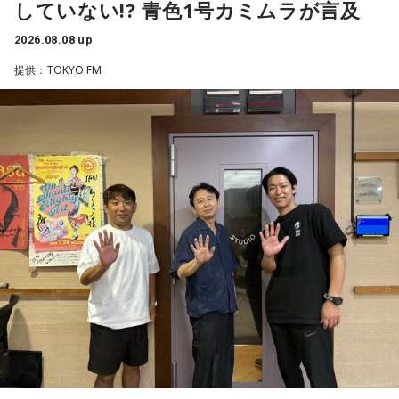
していない!? 青色1号カミムラが言及
番組Webサイト：
https://www.tfm.co.jp/beat/
と暴露します。
番組公式X：
つまり、ベンチから何か言っても（すぐに戦術を）変えられ
@SPORTSBEAT_TFM
2026.08.08 up
るほど簡単なスポーツではないんです。なぜならば、相手が
有吉自身は、今では後輩から挨拶されないことがまったくな
それに対してまた変化をしてくるから。だから“個”の力を高め
いため分からないと前置きしつつ、「ぐりんぴーすがそう言
提供：TOKYO FM
て、時間をつくれる選手が重要になってくるということです
っていたから……その辺はどう？ 風紀が乱れているかどうか」
ね。
と質問します。
◆世界で戦うために必要な“個”の力
これに対して、カミムラは「ぐりんぴーすさんが言っている
のは、1～2年目の芸人の子たちだと思うんですけど……たぶ
藤木：今回、日本代表はケガ人が続出しましたが、それでも
ん、その子たちは本当に挨拶していないと思います」と苦笑
あの戦いができたというのは、選手層も相当厚くなったとい
い。有吉が「なんでなの？」と尋ねると、カミムラは「こん
うことでしょうか？
なことを言うのもあれですけど、（ぐりんぴーすさんが）ど
ういう先輩か分かっていないんだと思います」と正直に語り
福田：そうですね。選手層は厚くなっているし、森保監督の
ます。
「誰が出ても同じような戦いができる準備をしてきた」とい
う言葉がその通りであることを、グループステージで証明で
それを受け、有吉は「でもさ、この世界に入ったら俺だって
きていたと思います。でも、そこから上に行くためには、や
（若手の頃は）誰か分からない人にも一応挨拶するじゃな
っぱり“個の力”が必要だったかなと感じています。
い？ 何があるか分からないからさ」と持論を語ります。その
意見にカミムラも納得しつつも、「ちゃんと挨拶をしない人
世界で見ても、日本だけでなく主力の選手がケガする国は
間は時代的に増えていますね」とリアルな実情を明かしま
多々あって、それでも勝ち上がっていく力が必要なのがW杯