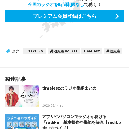
全国のラジオを時間制限なし
で聴く！
プレミアム会員登録はこちら
タグ
TOKYO FM
菊池風磨 hoursz
timelesz
菊池風磨
関連記事
timeleszのラジオ番組まとめ
2026.05.14 up
アプリやパソコンでラジオが聴ける
「radiko」基本操作や機能を解説【radiko
使い方ガイド】