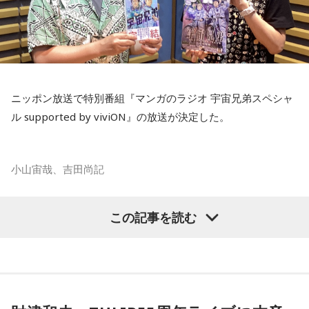
ニッポン放送で特別番組『マンガのラジオ 宇宙兄弟スペシャ
ル supported by viviON』の放送が決定した。
小山宙哉、吉田尚記
マンガ大賞の発起人にも名を連ねる吉田尚記アナウンサーが
この記事を読む
パーソナリティを務め、漫画にまつわるゲストを迎えるポッ
ドキャスト番組『マンガのラジオ supported by viviON』
（毎週日曜 18時頃配信）の地上波特別番組で、 「宇宙兄弟」
の漫画家・小山宙哉がゲスト出演する。