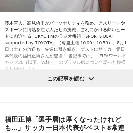
藤木直人、高見侑里がパーソナリティを務め、アスリートや
スポーツに情熱を注ぐ人たちの挑戦、勝利にかける熱いビー
トに肉迫するTOKYO FMのラジオ番組「SPORTS BEAT
supported by TOYOTA」（毎週土曜 10:00～10:50）。8月1
日（土）の放送も、先週に引き続き、ゲストにサッカー元日
本代表の福田正博さんが登場！ 当記事では、「FIFAワールド
カップ26（以下、W杯）」のブラジル戦について語った模様
をお届けします。
この記事を読む
福田正博さん
1966年生まれの福田正博さんは、日本人初のJリーグ得点王に
輝き、Jリーグ通算228試合出場93得点を挙げ、日本代表では
福田正博「選手層は厚くなったけれど
45試合出場で9ゴールを記録するなど活躍を見せ、1993年に
も…」サッカー日本代表がベスト8常連
はW杯アジア地区最終予選にも出場しました。2002年に現役