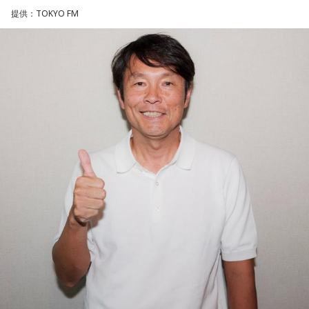
一方で、デビュー当時は決して順風満帆ではなかった。デビ
提供：TOKYO FM
ューから間もなく所属レコード会社がなくなり、「どこへ行
けばいいの？」と途方に暮れたことや、芸名を何度も変えな
がら挑戦を続けてきた日々を振り返る。それでも諦めずに歌
い続けた経験が、45周年記念シングル「露天の花」に込めた
「どんな環境でも花は咲く」「その場所で咲く花がある」と
いうメッセージにつながっていると話した。人生は何度でも
立ち上がれるという応援歌は、自身の歩みそのものでもある
という。
さらに、趣味についてもトークを展開。愛犬と過ごす時間を
増やすために驚くべきあるものを購入したと言う。さて何を
購入したのか…？ 詳しくはradikoタイムフリーで！