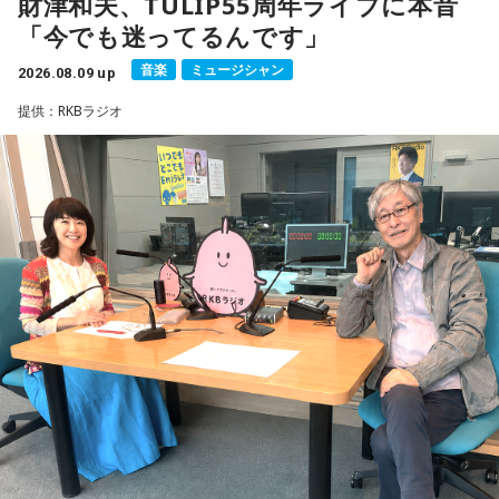
財津和夫、TULIP55周年ライブに本音
18年に及ぶ「宇宙兄弟」の連載完結のタイミングでの出演と
「今でも迷ってるんです」
なり、「宇宙兄弟」誕生のエピソードや「キャラクターに出
会う」というキャラクター造形について、ストーリーの発想
音楽
ミュージシャン
2026.08.09 up
と科学的裏付けについて等、様々な話を伺っていく。
提供：RKBラジオ
小山宙哉をゲストに迎える特別番組『マンガのラジオ 宇宙兄
弟スペシャル supported by viviON』は8月16日（日）19時
から放送。放送後には、地上波本編で未公開の音源を含むデ
ィレクターズカット版のポッドキャスト配信も予定してい
る。
【小山宙哉プロフィール】
1978年生 京都府出身 京都市立銅駝美術工芸高等学校（現：
京都市立美術工芸高等学校）、大阪市立デザイン教育研究所
卒業。デザイン会社勤務を経て、「モーニング」に持ち込み
をした『ジジジイ』で第14回MANGA OPEN審査委員賞（わ
たせせいぞう賞）受賞。『劇団JET’S』で第15回MANGA