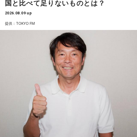
国と比べて足りないものとは？
を引退した後は、サッカー解説者としてメディアでの活動の
ほか、講演会やサッカー教室をおこなうなど、自身の経験を
2026.08.09 up
活かしながら幅広く活動しています。
提供：TOKYO FM
◆福田正博がW杯ブラジル戦を総括
藤木：ブラジル戦で、前半は佐野海舟選手の素晴らしいイン
ターセプトからのゴールがありましたし、前半の終了間際に
は日本がボールを持つ時間もありました。しかし、後半に入
ってからブラジルが戦略を変えてきて、日本が一方的に押し
込まれてしまった。試合のなかで具体的な戦術が打ち出せな
かったと考えると、（選手のなかに）もう少し具体的な戦略
を示す人、ブレーンが必要なのかなと素人目には思ってしま
うのですが……。
福田：そういう見方も当然ありますし、それができれば一番
いいと思うのですが、森保監督は帰国後の会見で「戦術は後
出しジャンケンだ」と言っていたんです。どういうことかと
いうと、自分たちが変えたら相手がまた変えてくる、それに
対してまた変えていかなきゃならない。ベンチでその都度