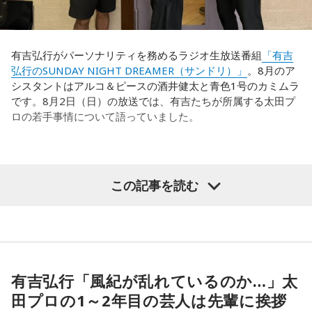
なきゃいけない。ベスト16・ベスト8に進む国と比べたとき
いうと、自分たちが変えたら相手がまた変えてくる、それに
に、そこまでの選手層だったのかというと、まだまだ厚くし
対してまた変えていかなきゃならない。ベンチでその都度
ていかないとダメなのではないか、ということなんだと思い
（戦術を）言い続けても、向こうが変えてきたら、その変化
ます。
有吉弘行がパーソナリティを務めるラジオ生放送番組
「有吉
に対して変化しなきゃいけない。「こういうやり方をしま
弘行のSUNDAY NIGHT DREAMER（サンドリ）」
。8月のア
す」「だったらこう対応します」と。
ただ、あれだけケガ人が出て、誰が出ても同じようなサッカ
シスタントはアルコ＆ピースの酒井健太と青色1号のカミムラ
ーができて、グループステージをああいう形で抜けられたと
です。8月2日（日）の放送では、有吉たちが所属する太田プ
そうすると、対応された側がまた変えてくるんですよ、それ
いうのは今までなかったことですし、力がついているのは事
ロの若手事情について語っていました。
も試合中に。ですから、ベンチからでも戦術や戦略はある程
実ですね。
度言えますけど、ピッチのなかで選手たちがそれを感じて、
対応していく能力を高めていくのがサッカーにおいて一番重
藤木：そんな日本代表を僕たちも応援したいと思います。
要なんです。
（左から）酒井健太、有吉弘行、カミムラ
この記事を読む
ブラジル戦のときも「守ろう」という気持ちはなくても、ブ
ラジルが1点負けていたときに、前に出てくるエネルギーって
（左から）福田正博さん、藤木直人、高見侑里
すごいんです。それを食い止めたり、押し返したりするため
◆太田プロの若手芸人事情
には、前半よりもエネルギーをもっと使わなきゃいけないけ
＜番組概要＞
れども、ブラジルのものすごい勢いにのまれてしまった。た
有吉は、若手芸人と接する機会の多いカミムラに聞きたいこ
番組名：SPORTS BEAT supported by TOYOTA
だ、これは日本だけではなく、アルゼンチンと対戦したイン
とがあると切り出し、「賞レースで結果を残していないコン
有吉弘行「風紀が乱れているのか…」太
放送日時：毎週土曜 10:00～10:50
グランドもそういう展開になったんですよ。サッカーってそ
ビ、（芸歴18年目の）ぐりんぴーすがよく愚痴をこぼしてい
田プロの1～2年目の芸人は先輩に挨拶
パーソナリティ：藤木直人、高見侑里
ういうスポーツなんですよね。
るのは、最近の後輩は挨拶をしてくれないんだって（笑）」