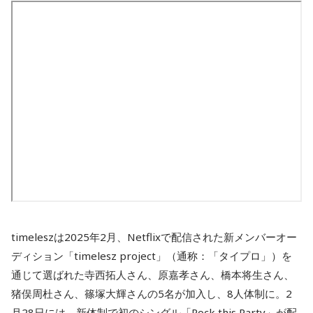
timeleszは2025年2月、Netflixで配信された新メンバーオー
ディション「timelesz project」（通称：「タイプロ」）を
通じて選ばれた寺西拓人さん、原嘉孝さん、橋本将生さん、
猪俣周杜さん、篠塚大輝さんの5名が加入し、8人体制に。2
月28日には、新体制で初のシングル「Rock this Party」が配