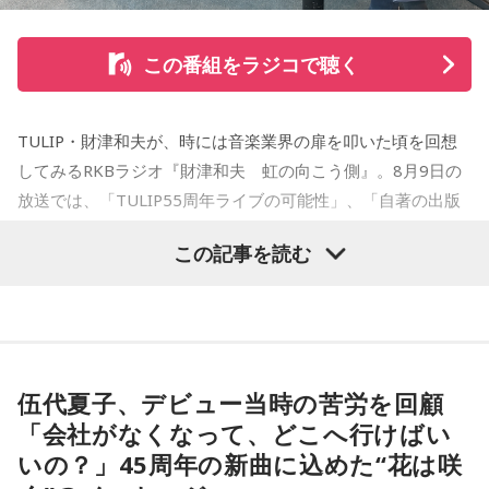
OPEN大賞受賞。2006年『ハルジャン』『ジジジイ-GGG-』
を連載。
この番組をラジコで聴く
2007年12月、初の週刊連載作品『宇宙兄弟』連載開始。同作
で2010年 第56回小学館漫画賞一般向け部門、2011年 第35回
TULIP・財津和夫が、時には音楽業界の扉を叩いた頃を回想
講談社漫画賞一般部門、2014年 手塚治虫文化賞読者賞を受
してみるRKBラジオ『財津和夫 虹の向こう側』。8月9日の
賞。TVアニメ、実写映画等、多くのメディアミックスを果た
放送では、「TULIP55周年ライブの可能性」、「自著の出版
す大ヒット作品となり2026年6月完結。
記念イベントの裏話」、「デビュー時の音楽業界」、といっ
この記事を読む
た古今のトピックスが盛りだくさんです。
【近刊】
『宇宙兄弟』完結 46巻
■番組タイトル：『マンガのラジオ 宇宙兄弟スペシャル
supported by viviON』
■放送日時：2026年8月16日（日） 19時～20時
伍代夏子、デビュー当時の苦労を回顧
■パーソナリティ：吉田尚記
「会社がなくなって、どこへ行けばい
■ゲスト：小山宙哉
いの？」45周年の新曲に込めた“花は咲
■メールアドレス：
manga@1242.com
■公式Xアカウント：@MANGARADIO1242