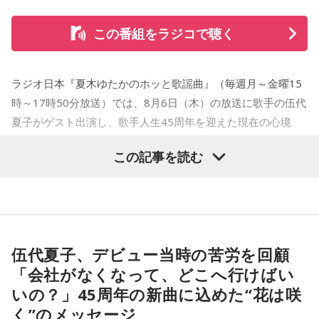
この番組をラジコで聴く
ラジオ日本『夏木ゆたかのホッと歌謡曲』（毎週月～金曜15
時～17時50分放送）では、8月6日（木）の放送に歌手の伍代
夏子がゲスト出演し、歌手人生45周年を迎えた現在の心境
や、デビュー当時の苦労について語った。
この記事を読む
番組では、前作「しゃんしゃん牡丹」の制作秘話を紹介。伍
代さんは、曲を受け取ると映像や物語が自然と頭に浮かび、
「こんな女性像を描きたい」「琴や三味線を取り入れたい」
など、自らイメージを提案しながら作品づくりに参加してい
伍代夏子、デビュー当時の苦労を回顧
ることを明かした。また、歌手はレコーディングを終えた
「会社がなくなって、どこへ行けばい
後、自分自身が“演出家”となって楽曲を育てていく仕事でもあ
いの？」45周年の新曲に込めた“花は咲
ると語り、長年培ってきた表現者としての思いを語った。
く”のメッセージ