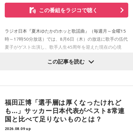
この番組をラジコで聴く
ラジオ日本『夏木ゆたかのホッと歌謡曲』（毎週月～金曜15
時～17時50分放送）では、8月6日（木）の放送に歌手の伍代
夏子がゲスト出演し、歌手人生45周年を迎えた現在の心境
や、デビュー当時の苦労について語った。
この記事を読む
番組では、前作「しゃんしゃん牡丹」の制作秘話を紹介。伍
代さんは、曲を受け取ると映像や物語が自然と頭に浮かび、
「こんな女性像を描きたい」「琴や三味線を取り入れたい」
など、自らイメージを提案しながら作品づくりに参加してい
福田正博「選手層は厚くなったけれど
ることを明かした。また、歌手はレコーディングを終えた
も…」サッカー日本代表がベスト8常連
後、自分自身が“演出家”となって楽曲を育てていく仕事でもあ
国と比べて足りないものとは？
ると語り、長年培ってきた表現者としての思いを語った。
2026.08.09 up