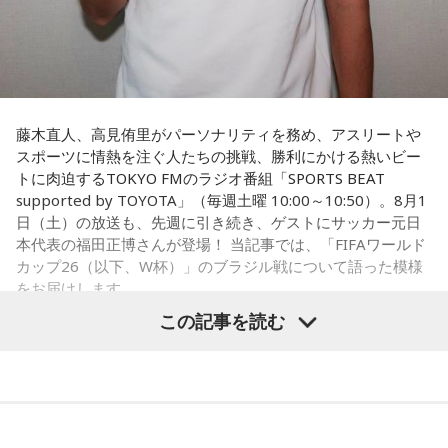
（戦術を）言い続けても、向こうが変えてきたら、その変化
に対して変化しなきゃいけない。「こういうやり方をしま
す」「だったらこう対応します」と。
そうすると、対応された側がまた変えてくるんですよ、それ
も試合中に。ですから、ベンチからでも戦術や戦略はある程
度言えますけど、ピッチのなかで選手たちがそれを感じて、
藤木直人、高見侑里がパーソナリティを務め、アスリートや
対応していく能力を高めていくのがサッカーにおいて一番重
スポーツに情熱を注ぐ人たちの挑戦、勝利にかける熱いビー
要なんです。
トに肉迫するTOKYO FMのラジオ番組「SPORTS BEAT
supported by TOYOTA」（毎週土曜 10:00～10:50）。8月1
ブラジル戦のときも「守ろう」という気持ちはなくても、ブ
日（土）の放送も、先週に引き続き、ゲストにサッカー元日
ラジルが1点負けていたときに、前に出てくるエネルギーって
本代表の福田正博さんが登場！ 当記事では、「FIFAワールド
すごいんです。それを食い止めたり、押し返したりするため
カップ26（以下、W杯）」のブラジル戦について語った模様
には、前半よりもエネルギーをもっと使わなきゃいけないけ
をお届けします。
れども、ブラジルのものすごい勢いにのまれてしまった。た
この記事を読む
だ、これは日本だけではなく、アルゼンチンと対戦したイン
グランドもそういう展開になったんですよ。サッカーってそ
福田正博さん
ういうスポーツなんですよね。
つまり、ベンチから何か言っても（すぐに戦術を）変えられ
1966年生まれの福田正博さんは、日本人初のJリーグ得点王に
るほど簡単なスポーツではないんです。なぜならば、相手が