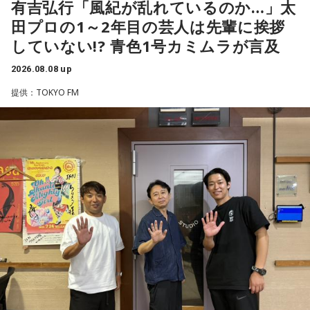
輝き、Jリーグ通算228試合出場93得点を挙げ、日本代表では
有吉弘行「風紀が乱れているのか…」太
それに対してまた変化をしてくるから。だから“個”の力を高め
45試合出場で9ゴールを記録するなど活躍を見せ、1993年に
田プロの1～2年目の芸人は先輩に挨拶
て、時間をつくれる選手が重要になってくるということです
はW杯アジア地区最終予選にも出場しました。2002年に現役
ね。
していない!? 青色1号カミムラが言及
を引退した後は、サッカー解説者としてメディアでの活動の
ほか、講演会やサッカー教室をおこなうなど、自身の経験を
2026.08.08 up
◆世界で戦うために必要な“個”の力
活かしながら幅広く活動しています。
提供：TOKYO FM
藤木：今回、日本代表はケガ人が続出しましたが、それでも
◆福田正博がW杯ブラジル戦を総括
あの戦いができたというのは、選手層も相当厚くなったとい
うことでしょうか？
藤木：ブラジル戦で、前半は佐野海舟選手の素晴らしいイン
ターセプトからのゴールがありましたし、前半の終了間際に
福田：そうですね。選手層は厚くなっているし、森保監督の
は日本がボールを持つ時間もありました。しかし、後半に入
「誰が出ても同じような戦いができる準備をしてきた」とい
ってからブラジルが戦略を変えてきて、日本が一方的に押し
う言葉がその通りであることを、グループステージで証明で
込まれてしまった。試合のなかで具体的な戦術が打ち出せな
きていたと思います。でも、そこから上に行くためには、や
かったと考えると、（選手のなかに）もう少し具体的な戦略
っぱり“個の力”が必要だったかなと感じています。
を示す人、ブレーンが必要なのかなと素人目には思ってしま
うのですが……。
世界で見ても、日本だけでなく主力の選手がケガする国は
多々あって、それでも勝ち上がっていく力が必要なのがW杯
福田：そういう見方も当然ありますし、それができれば一番
なんです。そういう意味では、確かに選手層は厚くなったけ
いいと思うのですが、森保監督は帰国後の会見で「戦術は後
れども、さらに“個”の力を高めながら、選手層をもっと厚くし
出しジャンケンだ」と言っていたんです。どういうことかと