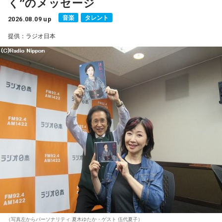
く”のメッセージ
■ハッシュタグ：#マンガのラジオ
音楽
タレント
■番組HP：
2026.08.09 up
https://manga-no-radio.com/
提供：ラジオ日本
（写真左からパーソナリティ 夏木ゆたか・ゲスト 伍代夏子）