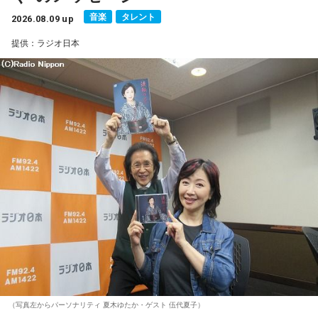
一方で、デビュー当時は決して順風満帆ではなかった。デビ
音楽
タレント
2026.08.09 up
ューから間もなく所属レコード会社がなくなり、「どこへ行
提供：ラジオ日本
けばいいの？」と途方に暮れたことや、芸名を何度も変えな
がら挑戦を続けてきた日々を振り返る。それでも諦めずに歌
い続けた経験が、45周年記念シングル「露天の花」に込めた
「どんな環境でも花は咲く」「その場所で咲く花がある」と
いうメッセージにつながっていると話した。人生は何度でも
立ち上がれるという応援歌は、自身の歩みそのものでもある
という。
さらに、趣味についてもトークを展開。愛犬と過ごす時間を
増やすために驚くべきあるものを購入したと言う。さて何を
購入したのか…？ 詳しくはradikoタイムフリーで！
（写真左からパーソナリティ 夏木ゆたか・ゲスト 伍代夏子）