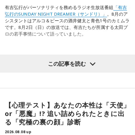
す。
なんです。そういう意味では、確かに選手層は厚くなったけ
有吉弘行がパーソナリティを務めるラジオ生放送番組
「有吉
れども、さらに“個”の力を高めながら、選手層をもっと厚くし
弘行のSUNDAY NIGHT DREAMER（サンドリ）」
。8月のア
また、有吉は「吉本（興業）は縦がちゃんとしているじゃ
なきゃいけない。ベスト16・ベスト8に進む国と比べたとき
シスタントはアルコ＆ピースの酒井健太と青色1号のカミムラ
ん。それは養成所でもそういう教えがあるんだろうし、先輩
に、そこまでの選手層だったのかというと、まだまだ厚くし
です。8月2日（日）の放送では、有吉たちが所属する太田プ
からも受け継がれるからだと思うんだよね」と他事務所と比
ていかないとダメなのではないか、ということなんだと思い
ロの若手事情について語っていました。
較しつつ、「太田プロはゆるいから……酒井のせいで（笑）」
ます。
と冗談交じりに言うと、酒井も「俺のせいじゃないと思いま
すけどね」とすぐさまツッコミを入れていました。
ただ、あれだけケガ人が出て、誰が出ても同じようなサッカ
（左から）酒井健太、有吉弘行、カミムラ
ーができて、グループステージをああいう形で抜けられたと
＜番組概要＞
この記事を読む
いうのは今までなかったことですし、力がついているのは事
番組名：有吉弘行のSUNDAY NIGHT DREAMER
実ですね。
放送日時：毎週日曜 20:00～21:55
放送エリア：TOKYO FMをのぞくJFN全国25局ネット
◆太田プロの若手芸人事情
藤木：そんな日本代表を僕たちも応援したいと思います。
パーソナリティ：有吉弘行
番組Webサイト：
https://jfn-pods.com/program/27400
有吉は、若手芸人と接する機会の多いカミムラに聞きたいこ
音声コンテンツプラットフォーム「JFN Pods」ではスペシャ
とがあると切り出し、「賞レースで結果を残していないコン
【心理テスト】あなたの本性は「天使」
ル音声も配信中！
ビ、（芸歴18年目の）ぐりんぴーすがよく愚痴をこぼしてい
（左から）福田正博さん、藤木直人、高見侑里
or「悪魔」!? 追い詰められたときに出
るのは、最近の後輩は挨拶をしてくれないんだって（笑）」
る「究極の裏の顔」診断
と暴露します。
＜番組概要＞
2026.08.08 up
番組名：SPORTS BEAT supported by TOYOTA