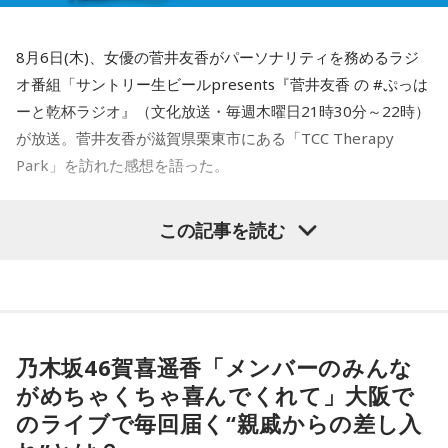
8月6日(木)、女優の菅井友香がパーソナリティを務めるラジ
オ番組「サントリー生ビールpresents『菅井友香 の #ぷっは
ーと乾杯ラジオ』（文化放送・毎週木曜日21時30分～22時）
が放送。菅井友香が滋賀県栗東市にある「TCC Therapy
Park」を訪れた感想を語った。
-「素晴らしい素敵な取り組み」-
この記事を読む
菅井は、カンテレ競馬のYouTubeチャンネルで投稿されてい
る「菅井友香のウマ友になってくれませんか？」の動画撮影
でTCC Therapy Parkを訪問。「ずっと行きたかった場所だっ
た」と喜びを語った。
乃木坂46賀喜遥香「メンバーのみんな
がめちゃくちゃ喜んでくれて」大阪で
TCC Therapy Parkは「馬を救い、人を助ける」をコンセプト
のライブで毎回届く“親戚からの差し入
に、競走馬として活躍した後、ケガやさまざまな事情によっ