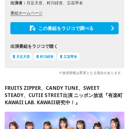
出演者：
月足天音、村川緋杏、立花琴未
番組ホームページ
この番組をラジコで調べる
出演番組をラジコで聴く
月足天音
村川緋杏
立花琴未
※放送情報は変更となる場合があります。
FRUITS ZIPPER、CANDY TUNE、SWEET
STEADY、CUTIE STREET出演 ニッポン放送『有楽町
KAWAII LAB. KAWAII研究中！』