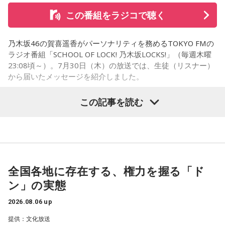
さらに、ホースセラピーについても自身の経験を交えて語っ
この番組をラジコで聴く
た。大学時代に所属していた馬術部では、地域の子どもたち
を招いた体験会が行われており、馬に乗ることで身体を自然
乃木坂46の賀喜遥香がパーソナリティを務めるTOKYO FMの
に動かすきっかけになったり、高い視点から景色を見ること
ラジオ番組「SCHOOL OF LOCK! 乃木坂LOCKS!」（毎週木曜
で自信や自己肯定感につながったりする姿を目にしていたと
23:08頃～）。7月30日（木）の放送では、生徒（リスナー）
いう。
から届いたメッセージを紹介しました。
今回の訪問を通じて、馬が競技や競走だけではなく、さまざ
この記事を読む
まな形で人を支える存在であることを改めて感じた菅井。
乃木坂46の賀喜遥香
「いろいろな形で人を助けてくれる馬たちが今後もいろいろ
な場所で幸せに暮らせるようになったらいいな」と願いを語
「私は『真夏の全国ツアー2026』大阪公演2日目に参加しま
った。
した！ 偶然にも遥香先生と髪型がお揃いで、それだけでもす
ごくうれしかったし、かわいい遥香先生も、かっこいい遥香
全国各地に存在する、権力を握る「ド
先生もたくさん観ることができて、大満足のライブでした！
ン」の実態
アンコールのときに披露していた『551蓬莱』のCMのモノマ
ネも関西ならではで、私も昔から観ていたので、とても楽し
2026.08.06 up
くて全力で参加しました（笑）。ツアーも残り少なくなって
提供：文化放送
きましたが、体調に気を付けて最後まで駆け抜けてくださ