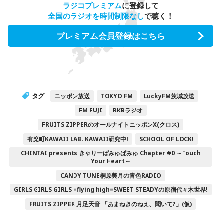
ラジコプレミアム
に登録して
全国のラジオを時間制限なし
で聴く！
プレミアム会員登録はこちら
タグ
ニッポン放送
TOKYO FM
LuckyFM茨城放送
FM FUJI
RKBラジオ
FRUITS ZIPPERのオールナイトニッポンX(クロス)
有楽町KAWAII LAB. KAWAII研究中!
SCHOOL OF LOCK!
CHINTAI presents きゃりーぱみゅぱみゅ Chapter #0 ～Touch
Your Heart～
CANDY TUNE桐原美月の青色RADIO
GIRLS GIRLS GIRLS =flying high=SWEET STEADYの原宿代々木世界!
FRUITS ZIPPER 月足天音 「あまねきのねえ、聞いて?」(仮)