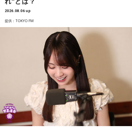
れ”とは？
て引退を余儀なくされた馬たちの新たな居場所を提供する施
設。引退後すぐに次の活躍先が決まらない馬たちの受け皿と
2026.08.06 up
して、全国の乗馬施設に繋げたり、ホースセラピーで活躍す
提供：TOKYO FM
る道を探すなど、馬たちの“第二の馬生”を支えている。
施設で話を聞いた菅井は、「そういう場所があってよかった
な、素晴らしい素敵な取り組みだなと実際に行かせていただ
いて思いました」と感想を述べ、競走生活を終えた馬たちが
新たな役割を得られる環境の大切さを実感したという。
また、菅井は競馬の仕事をきっかけにTCCの活動を知ったそ
うで、東京都内にある「BafunYasai TCC CAFE」にも訪れた
ことがあるという。そこで新鮮な野菜を味わったり馬関連グ
ッズを購入した経験を紹介し、店舗での利用が馬たちの支援
につながることから、興味を持った人へ足を運ぶことを呼び
かけた。