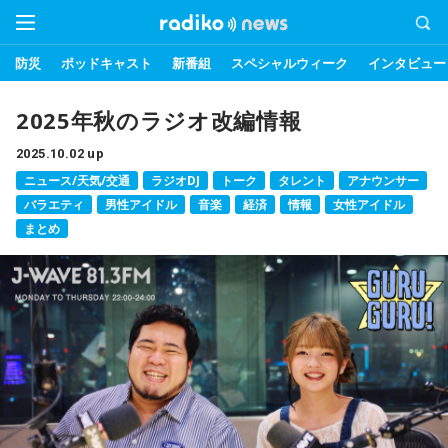
防災
ポッドキャスト
新番組
スペシャルウィーク
インタビュー
2025年秋のラジオ改編情報
2025.10.02 up
ニュース/天気/交通
ラジオDJ
トーク
タレント
アナウンサー
バラエティ
男性アイドル
音楽
経済
情報
女性アイドル
まとめ