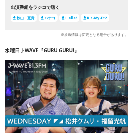
出演番組をラジコで聴く
秋山 寛貴
ハナコ
Liella!
Kis-My-Ft2
※放送情報は変更となる場合があります。
水曜日 J-WAVE『GURU GURU!』