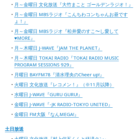
月～金曜日 文化放送『大竹まこと ゴールデンラジオ！』
月～金曜日 MBSラジオ『こんちわコンちゃんお昼です
ょ！』
月～金曜日 MBSラジオ『松井愛のすこ〜し愛して
♥MORE』
月～木曜日 J-WAVE『JAM THE PLANET』
月～木曜日 TOKAI RADIO『TOKAI RADIO MUSIC
PROGRAM SESSIONS 929』
月曜日 BAYFM78『清水理央のCheer up!』
火曜日 文化放送『レコメン！』（※11月以降）
水曜日 J-WAVE『GURU GURU!』
金曜日 J-WAVE『-JK RADIO-TOKYO UNITED』
金曜日 FM大阪『なんMEGA!』
土日放送
土曜日 文化放送『村上信五くんと経済クン』