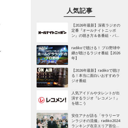
人気記事
気
【2026年最新】深夜ラジオの
定番『オールナイトニッポ
ン』の聴き方＆各番組・パー
ソナリティ一覧
radikoで聴ける！ プロ野球中
れ
継が聴けるラジオ番組【2026
年】
【2026年最新】radikoで聴け
る！本当に面白いおすすめラ
ジオ番組
人気アイドルやタレントが出
演するラジオ『レコメン！』
を聴こう
安住アナが語る「サラリーマ
ンラジオの流儀」radiko2024
ランキング在京エリア首位