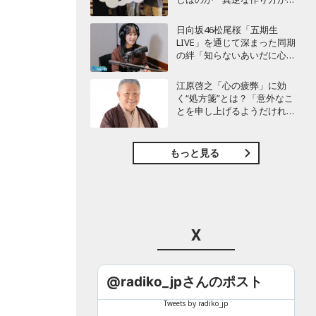
白かった」最新曲「コニファ
ー」制作秘話も
日向坂46松尾桜「五期生
LIVE」を通じて深まった同期
の絆「知らないあいだに心の
距離が…」
江原啓之「心の疲弊」に効
く“処方箋”とは？「意外なこ
とを申し上げるようだけれ
ど…」
もっと見る
X
@radiko_jpさんのポスト
Tweets by radiko_jp