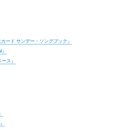
楽天カード サンデー・ソングブック』
ON』
ウラベース』
』
N』