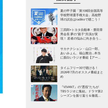
夏の甲子園「第108回全国高等
学校野球選手権大会」高校野
球の試合はradikoで聴こう！
三四郎×トヨタ自動車・豊田章
男会長 夢の"親子"共演が実
現！ 若者の悩みに向き合うポ
ッドキャスト番組が始動
サカナクション・山口一郎、
あいみょん、福山雅治…本当
に面白いラジオ番組【アーテ
ィスト編】
タイムフリー30で聴ける！
2026年7月のオススメ番組まと
め
『VIVANT』の"悪役"たちが
TBSラジオに集結。ドラマ第2
シーズンを振り返り＆徹底考
察！