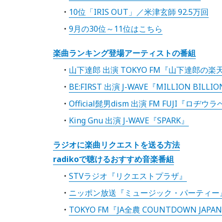
10位「IRIS OUT」／米津玄師 92.5万回
9月の30位～11位はこちら
楽曲ランキング登場アーティストの番組
山下達郎 出演 TOKYO FM『山下達郎の
BE:FIRST 出演 J-WAVE『MILLION BILLI
Official髭男dism 出演 FM FUJI『ロヂ
King Gnu 出演 J-WAVE『SPARK』
ラジオに楽曲リクエストを送る方法
radikoで聴けるおすすめ音楽番組
STVラジオ『リクエストプラザ』
ニッポン放送『ミュージック・パーティー
TOKYO FM『JA全農 COUNTDOWN JAPA