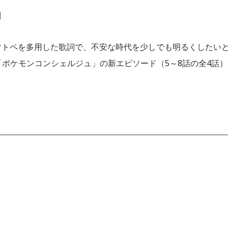
回
マトペを多用した歌詞で、不安な時代を少しでも明るくしたい
ズ「ポケモンコンシェルジュ」の新エピソード（5～8話の全4話）