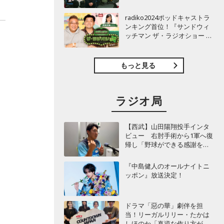
TBSラジオ『安住紳一郎の日
曜天国』インタビュー
radiko2024ポッドキャストラ
ンキング首位！『サンドウィ
ッチマン ザ・ラジオショー サ
タデー』インタビュー
もっと見る
ラジオ局
【西武】山田陽翔投手インタ
ビュー 右肘手術から1軍へ復
帰し「野球ができる感謝を再
び感じることができました」
『中島健人のオールナイトニ
ッポン』放送決定！
ドラマ「惡の華」劇伴を担
当！リーガルリリー・たかは
しほのか「真逆な作り方が面