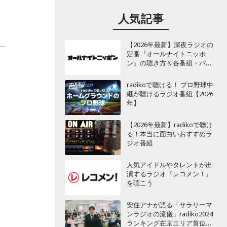
。
人気記事
【2026年最新】深夜ラジオの
定番『オールナイトニッポ
ン』の聴き方＆各番組・パー
ソナリティ一覧
radikoで聴ける！ プロ野球中
継が聴けるラジオ番組【2026
年】
【2026年最新】radikoで聴け
る！本当に面白いおすすめラ
ジオ番組
人気アイドルやタレントが出
演するラジオ『レコメン！』
を聴こう
安住アナが語る「サラリーマ
ンラジオの流儀」radiko2024
ランキング在京エリア首位