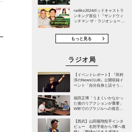
TBSラジオ『安住紳一郎の日
曜天国』インタビュー
radiko2024ポッドキャストラ
ンキング首位！『サンドウィ
ッチマン ザ・ラジオショー サ
タデー』インタビュー
もっと見る
ラジオ局
【イベントレポート】『田村
淳のNewsCLUB』公開収録イ
ベント「自分自身と話そうの
日」を開催 ～来場者ととも
に“人生の最後に流したい
福田正博「うまくいかなかっ
曲”などをテーマにトーク
た後のリアクションが重要」
W杯でのブラジルへの発言が
波紋を呼んだ塩貝健人に今後
期待することは？
【西武】山田陽翔投手インタ
ビュー 右肘手術から1軍へ復
帰し「野球ができる感謝を再