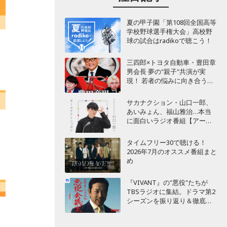
夏の甲子園「第108回全国高等
学校野球選手権大会」高校野
球の試合はradikoで聴こう！
三四郎×トヨタ自動車・豊田章
男会長 夢の"親子"共演が実
現！ 若者の悩みに向き合うポ
ッドキャスト番組が始動
サカナクション・山口一郎、
あいみょん、福山雅治…本当
に面白いラジオ番組【アーテ
ィスト編】
タイムフリー30で聴ける！
2026年7月のオススメ番組まと
め
『VIVANT』の"悪役"たちが
TBSラジオに集結。ドラマ第2
シーズンを振り返り＆徹底考
察！