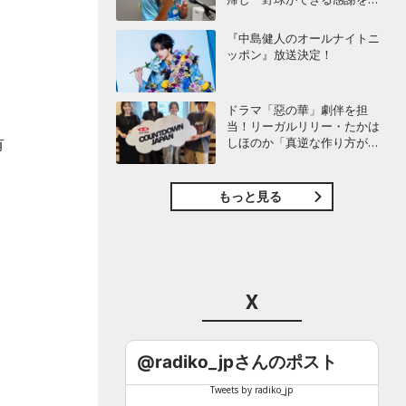
び感じることができました」
『中島健人のオールナイトニ
ッポン』放送決定！
ドラマ「惡の華」劇伴を担
当！リーガルリリー・たかは
有
しほのか「真逆な作り方が面
白かった」最新曲「コニファ
ー」制作秘話も
もっと見る
、
X
@radiko_jpさんのポスト
Tweets by radiko_jp