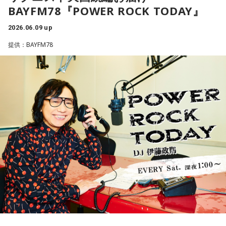
BAYFM78『POWER ROCK TODAY』
まさに「日本サッカーの聖地」とも言える施設の中を見学さ
せていただくほか、
2026.06.09 up
24時間冷やし続けるために
地元・千葉市との連携や、関連する活動などについてお聞き
提供：BAYFM78
します。
では実際に、地中熱空調を導入した施設では、どんな狙いが
4年に1度の頂点を目指す戦いもいよいよ始まります！
あったのでしょうか。東京・板橋区の複合施設「トックマル
日本代表の活躍に期待しましょう！
ット」を開発・所有する、有限会社徳嶋興業 代表取締役 塩
このほか、先ごろ「千葉開府900年記念アンバサダー」に就
野 誠一さんに聞きました。
任した飯豊まりえさんからのスペシャルメッセージもお届け
します！
有限会社徳嶋興業 代表取締役 塩野 誠一さん
もちろん最近暑いので、どうしてもクーラーは必要ですが、
室外機の排熱を少なくしながらっていうことでいくと、やは
り地中の方に捨てることにすれば、とってもエコでもある
最新の放送を聴く
し、いいことずくめかなと思って導入しました。グループホ
ームは24時間ね、夜中だから切りますってわけにいかないの
で、一日中同じ温度にしなきゃいけないですし。普通室外機