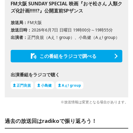
FM大阪 SUNDAY SPECIAL 映画『おそ松さん 人類ク
ズ化計画!!!!!?』公開直前SPザンス
放送局：
FM大阪
放送日時：
2026年6月7日 日曜日 19時00分～19時55分
出演者：
正門良規（Aえ！group）、小島健（Aぇ! group）
この番組をラジコで調べる
出演番組をラジコで聴く
正門良規
小島健
Aぇ! group
※放送情報は変更となる場合があります。
過去の放送回はradikoで振り返ろう！