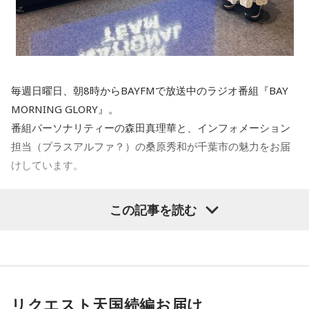
ただ、従来はこの穴を何本も掘る必要があり、狭い都内では
導入が困難でした。しかし、今回導入された独自システム
「サーチェス」は、地下水も活用して、熱を集める性能を4倍
から5倍に高めました。そのため、本来15本ほど必要だった
毎週日曜日、朝8時からBAYFMで放送中のラジオ番組『BAY
深さ100メートルの穴がたった3本、駐車場2台分ほどのわず
MORNING GLORY』。
かなスペースで済んだそうです。
番組パーソナリティーの森田真理華と、インフォメーション
担当（プラスアルファ？）の桑原秀和が千葉市の魅力をお届
けしています。
地下から熱を取り出すパイプ（駐車場に埋められている）〉
この記事を読む
実際に私も現場のグループホームに行ってみましたが、一般
<6月14日（日）のTOPICS>
的なエアコンの室外機が並ぶ光景はなく、耳につくような大
6月14日の放送では、幕張新都心にある『高円宮記念JFA夢フ
きな音もほとんどありませんでした。
ィールド』をご紹介！
世界で戦うサッカー日本代表の活動拠点が千葉市にあるっ
リクエスト天国続編お届け
〈屋上に設置された地中熱空調の機械〉
て、ご存じでしたか？