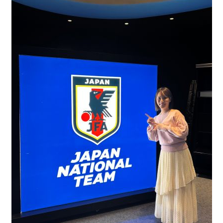
地中熱は、地表部分0から10Mくらいまでは外気温の影響を受
けて、夏は暑いし冬は冷たくなってしまうんですが、そこか
ら下は、実は夏でも冬でも、大体関東地方でしたら15度から
18度の安定した熱が一年中そこにあります。夏にしてみたら
18度というのは非常に冷たい。冬にしてみたら18度ってのは
とても暖かいので、これを熱源にして特に空調などに使う
と、空調の室外機の代わりを地中がしてくれるので、安定し
た熱エネルギーを自分の土地から調達することができる。こ
れが地中熱の一番のいいところです。
安定した地下と熱をやり取りするために、深さ100メートル
の穴を掘って、パイプを通し、水を循環させます。普通のエ
アコンが外の暑さ・寒さの影響を受けやすいのに対し、地中
熱はこのパイプの水を通じて常に安定した温度を利用するた
め、猛暑や厳しい寒さといった過酷な環境の時ほど、強みを
発揮する仕組み。