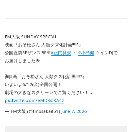
FM大阪 SUNDAY SPECIAL
映画『おそ松さん 人類クズ化計画!!!!!?』
公開直前SPザンス 💙💜
#正門良規
・
#小島健
ツインDJで
お届けしました🌟
🎬映画『おそ松さん 人類クズ化計画!!!!!?』
いよいよ6/12(金)全国公開！
劇場の大きなスクリーンでご覧ください！…
pic.twitter.com/eMDXslKA4z
— FM大阪 (@fmosaka851)
June 7, 2026