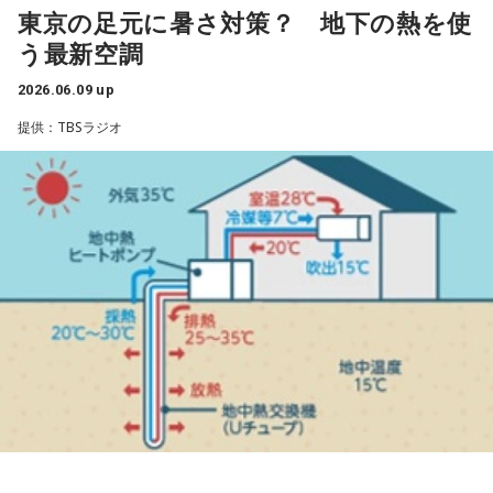
う。
東京の足元に暑さ対策？ 地下の熱を使
- * - * - * - * - * - * - * - * - * - * - * - * - * - * - * - * - * -- * -
う最新空調
★ワンポイントアドバイス★
* - * - * - * - * - * - * - * - * - * - *
2026.06.09 up
酸味がある物を食べると運気アップ。特に緊張する用事があ
る前は、柑橘類を食べると良いかも。
提供：TBSラジオ
■監修者プロフィール：夏目みやび（なつめ・みやび）
東京・池袋占い館セレーネ所属。メッセージ性の高い鑑定は
リピーターも多く、心の琴線に触れると話題に。占いや開運
で個性が輝けるような占いを発信中。Yahoo!占い「マザー占
術」など数多くのコンテンツもリリース。
Webサイト：
https://selene-uranai.com/
オンライン占いセレーネ：
https://online-uranai.jp/