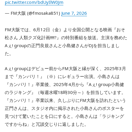
pic.twitter.com/bdUyIlW0Jm
— FM大阪 (@fmosaka851)
June 7, 2026
FM大阪では、6月12日（金）より全国公開となる映画『おそ
松さん 人類クズ化計画!!!!!?』の特別番組を放送。主演を務めた
Aぇ! groupの正門良規さんと小島健さんがDJを担当しまし
た。
Aぇ! groupはデビュー前からFM大阪と縁が深く、2025年3月
まで『カンバリ！』（※）にレギュラー出演。小島さんは
『カンバリ！』卒業後、2025年4月から『Aぇ! group小島健
のラジキング』（毎週水曜18時30分～）を担当しています。
『カンバリ！』卒業以来、久しぶりにFM大阪を訪れたという
正門さんは、スタジオ内に掲示された小島さんのポスターを
見つけて驚いたことを口にすると。小島さんは「ラジキング
ですからね」と冗談交じりに返しました。