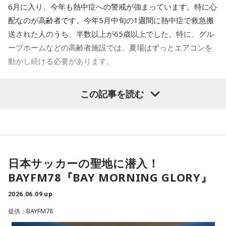
6月に入り、今年も熱中症への警戒が強まっています。特に心
配なのが高齢者です。今年5月中旬の1週間に熱中症で救急搬
送された人のうち、半数以上が65歳以上でした。特に、グル
ープホームなどの高齢者施設では、夏場はずっとエアコンを
動かし続ける必要があります。
この記事を読む
真夏でも地下はひんやり
そんな中、今年2月に東京・板橋区にオープンした複合施設
「トックマルット」に入るグループホームでは、一年中温度
が安定している地面の下の熱を利用する「地中熱空調」とい
日本サッカーの聖地に潜入！
う仕組みを導入しました。一体どんなシステムなのか。この
BAYFM78『BAY MORNING GLORY』
システムを開発した、地中熱エネルギー事業などを展開す
る、株式会社イノベックス 福宮健司さんに聞きました。
2026.06.09 up
提供：BAYFM78
株式会社イノベックス 福宮健司さん