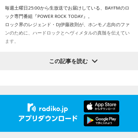
だとただ単に熱を捨てるだけですけど、お湯取れるっていう
毎週土曜日25:00から生放送でお届けしている、BAYFMのロ
のは大きいかなと思っています。
ック専門番組『POWER ROCK TODAY』。
ロック界のレジェンド・DJ伊藤政則が、ホンモノ志向のファ
一般的なエアコンは、部屋を冷やすときに出た熱を、外へ熱
ンのために、ハードロックとヘヴィメタルの真髄を伝えてい
風として吹き出しますが、このシステムは、その熱で水道水
ます。
をあらかじめ温め、お風呂やシャワーのお湯づくりの下準備
にも活用しています。室外機から街中に熱風を出さないた
＜6月13日
（土）
のTOPICS＞
この記事を読む
め、都市部に熱がこもるのを和らげる効果があるだけでな
く、今回の施設では、一般的なエアコンと比べて年間およそ
リヴァプールの残虐王カーカス来日公演の先行予約を実施！
48トンものCO2排出量を削減できる試算など、環境負荷を抑
今週も「リクエスト天国」をお届け！
える仕組みです。ただ、気になるのは導入コスト。初期費用
は一般的なエアコンより高くなりますが、東京都の補助金を
利用できるほか、システム自体の省エネ性能が非常に高いた
最新の放送を聴く
め、設備の法定償却年数である15年の範囲内には、元が取れ
る見込みだそうです。