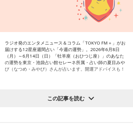
も。
てんびん座のアナタ：愛情と美しさのエネルギーが強まりそ
う。
ラジオ発のエンタメニュース＆コラム「TOKYO FM＋」がお
さそり座のアナタ：感情に正直になることで、人との関係が
届けする12星座週間占い「今週の運勢」。2026年6月8日
深まりそう。
（月）～6月14日（日）「牡羊座（おひつじ座）」のあなた
の運勢を東京・池袋占い館セレーネ所属・占い師の夏目みや
いて座のアナタ：大切な人との絆を深めるといいかも。
び（なつめ・みやび）さんが占います。開運アドバイスも！
やぎ座のアナタ：信頼できる人との会話から、何かヒントを
見つけられるかも。
【牡羊座（おひつじ座）】
この記事を読む
みずがめ座のアナタ：人との繋がりが広がる日でしょう。
今週は、苦手なことにも頑張って挑戦していくと良いでしょ
う。そのほうがモヤモヤも解消されて、心と体のバランスが
取れるようです。相手に自分の考えを丁寧に伝えていくのも
うお座のアナタ：理想の未来を思い描くのに、最高の夜とな
大事。そこを意識していくと交友関係も良好になるでしょ
りそう