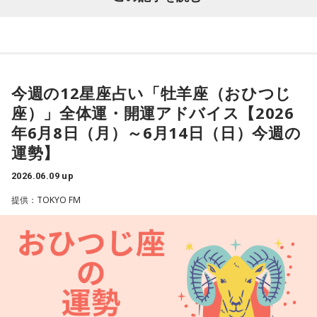
- * - * - * - * - * - * - * - * - * - * - * - * - * - * - * - * - * -- * -
* - * - * - * - * - * - * - * - * - * - *
おひつじ座のアナタ：愛と幸せを感じられる瞬間がおとずれ
るかも。
今週の12星座占い「牡羊座（おひつじ
座）」全体運・開運アドバイス【2026
おうし座のアナタ：好きな人と一緒に空を見てみるといいか
年6月8日（月）～6月14日（日）今週の
も。
運勢】
ふたご座のアナタ：今日伝えた言葉が、ご縁を深めるかも。
2026.06.09 up
提供：TOKYO FM
かに座のアナタ： 大切な人への気持ちを素直に伝えてみると
良さそう。
しし座のアナタ：クリエイティブなエネルギーが輝く日でし
ょう。
おとめ座のアナタ：細やかな気配りが、誰かの心を動かすか