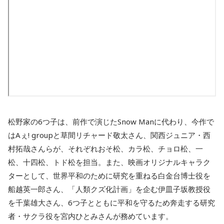
松野家の6つ子は、前作で演じたSnow Manに代わり、今作で
はAぇ! groupと草間リチャード敬太さん、関西ジュニア・西
村拓哉さんらが、それぞれおそ松、カラ松、チョロ松、一
松、十四松、トド松を担当。また、映画オリジナルキャラク
ターとして、世界平和のために研究を重ねる白金台博士役を
船越英一郎さん、「人類クズ化計画」を企む伊皿子坂教授役
を千葉雄大さん、6つ子とともに平和を守るため奔走する研究
者・サクラ役を宮内ひとみさんが務めています。