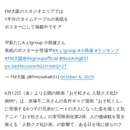
FM大阪のスタジオエリアでは
1年分のタイムテーブルの表紙を
ポスターにして掲載中です📍
💜新たにAぇ!group 小島健さん
表紙のポスターが登場💜
#Aぇǃgroup
#小島健
#ラジキング
#FM大阪
@Aegroupofficial
@koziking851
pic.twitter.com/RGUYmKQY2T
— FM大阪 (@fmosaka851)
October 6, 2025
6月12日（金）より公開の映画『おそ松さん 人類クズ化計
画!!!!!?』は、赤塚不二夫さんの名作ギャグ漫画『おそ松くん』
に登場する6つ子の兄弟がニートの大人になった姿を描く人気
アニメ『おそ松さん』の実写映画化第2弾。人の価値観を置き
換える「人類クズ化計画」の影響で、ある日を境に彼らのク