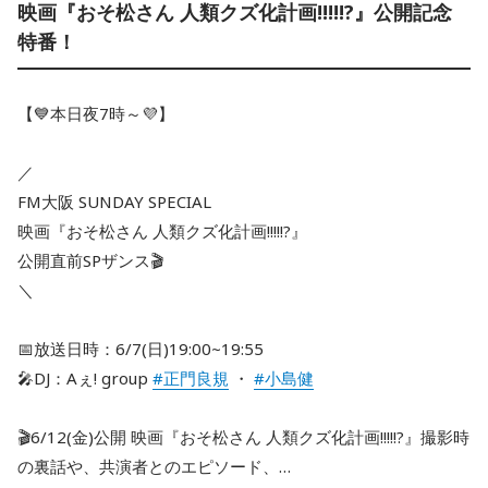
映画『おそ松さん 人類クズ化計画!!!!!?』公開記念
特番！
【💙本日夜7時～💜】
／
FM大阪 SUNDAY SPECIAL
映画『おそ松さん 人類クズ化計画!!!!!?』
公開直前SPザンス🎬
＼
📅放送日時：6/7(日)19:00~19:55
🎤DJ：Aぇ! group
#正門良規
・
#小島健
🎬6/12(金)公開 映画『おそ松さん 人類クズ化計画!!!!!?』撮影時
の裏話や、共演者とのエピソード、…