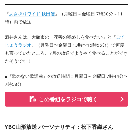
『
あさ採りワイド 秋田便
』（月曜日～金曜日 7時30分～11
時）内で放送。
酒井さんは、大館市の「花善の鶏めしを食べたい」と『
ごく
じょうラジオ
』（月曜日〜金曜日 13時〜15時55分）で何度
も言っていたところ、7月の放送でようやく食べることができ
たそうです！
■『歌のない歌謡曲』の放送時間：月曜日～金曜日 7時44分〜
7時58分
この番組をラジコで聴く
YBC山形放送 パーソナリティ：松下香織さん