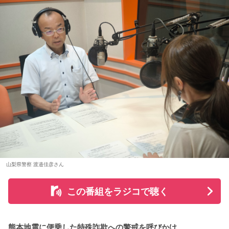
がその余韻でまたウルウルしてしまいました。最高の景色と
＜番組概要＞
最高の演奏を、本当にありがとうございました。（埼玉県 18
番組名：SCHOOL OF LOCK!
また、六曜の「先勝」は一般的に
午前中が吉
とされているた
歳 女の子）
放送日時：月曜～木曜 22:00～23:55／金曜 22:00～22:55
め、大切な予定を入れる場合は午前中を選ぶという考え方も
パーソナリティ：アンジー校長（アンジェリーナ1/3・
あります。
＊
Gacharic Spin）、たんぼ教頭（溝上たんぼ）
番組Webサイト：
https://www.tfm.co.jp/lock/
なお、これらは古くから伝わる暦の考え方であり、運気の上
大森：ありがとうございます！ 花火すごかったですね！
番組公式X：
@sol_info
昇や成果を保証するものではありません。自分の予定やライ
フスタイルに合わせて、無理のない範囲で取り入れるとよい
若井：すごかったよ！ ステージからの景色も花火も最高でし
でしょう。
たけれど。
■令和8年8月8日の「8」が並ぶ日に注目が集まる理由
藤澤：そうだよね！
2026年8月8日は、「令和8年8月8日」と「8」が並ぶ印象的
大森：「ダーリン」で、本編ラストで花火が上がるというの
な日付です。
は結構すごいです。「ケセラセラ」って今まででも花火が上
山梨県警察 渡邉佳彦さん
がったりというか、大きい演出ってすごく親和性があると思
数字の「8」は、末広がりの形から縁起の良い数字として親し
うのだけれど。
まれており、開店日や記念日、イベントの開催日として選ば
この番組をラジコで聴く
れることもあります。
「ダーリン」でというのはやっぱりミュージックビデオがあ
あいう感じだったから、すごくみんな受け入れられるという
ただし、「8」が並ぶこと自体が暦上の吉日を意味するわけで
か良かったのかなと思うのだけれど。バラード曲で花火って
熊本地震に便乗した特殊詐欺への警戒を呼びかけ