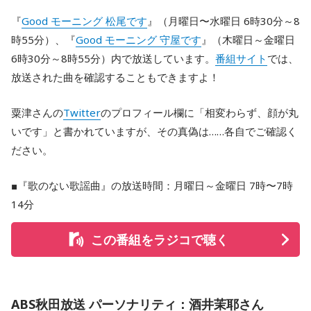
『
Good モーニング 松尾です
』（月曜日〜水曜日 6時30分～8
時55分）、『
Good モーニング 守屋です
』（木曜日～金曜日
6時30分～8時55分）内で放送しています。
番組サイト
では、
放送された曲を確認することもできますよ！
粟津さんの
Twitter
のプロフィール欄に「相変わらず、顔が丸
いです」と書かれていますが、その真偽は……各自でご確認く
ださい。
■『歌のない歌謡曲』の放送時間：月曜日～金曜日 7時〜7時
14分
この番組をラジコで聴く
ABS秋田放送 パーソナリティ：酒井茉耶さん