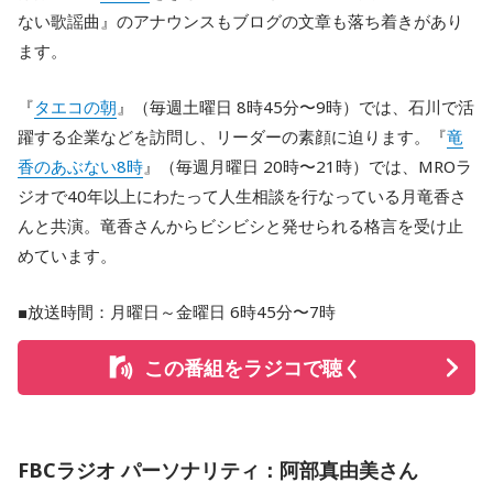
ない歌謡曲』のアナウンスもブログの文章も落ち着きがあり
ます。
『
タエコの朝
』（毎週土曜日 8時45分〜9時）では、石川で活
躍する企業などを訪問し、リーダーの素顔に迫ります。『
竜
香のあぶない8時
』（毎週月曜日 20時〜21時）では、MROラ
ジオで40年以上にわたって人生相談を行なっている月竜香さ
んと共演。竜香さんからビシビシと発せられる格言を受け止
めています。
■放送時間：月曜日～金曜日 6時45分〜7時
この番組をラジコで聴く
FBCラジオ パーソナリティ：阿部真由美さん