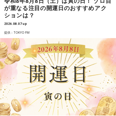
令和8年8月8日（土）は寅の日！ ゾロ目
次の中から近いものを1つ選んでください。
が重なる注目の開運日のおすすめアク
1． 水がこぼれてしまうことはないのか
ションは？
2． こんなに水は必要なのか
2026.08.07 up
3． ひび割れなど壊れる心配はないか
4． どうやって放水しているのか
提供：TOKYO FM
【解説】
この心理テストでわかることは、あなたの「我慢しすぎ・自
己主張ニガテ度」です。
ダムの水は「溜め込んだ本音や感情」を暗示しています。ダ
ムの何が気になったかで、あなたがなぜ言いたいことを飲み
込んでしまうのか……その理由と、我慢の深さがわかります。
【解答】
1．こぼれてしまわないか……我慢しすぎ度90％
限界が気になったあなた。本音をギリギリまで溜め込んでい
ませんか。「嫌われるかも」という不安から、言葉を飲み込