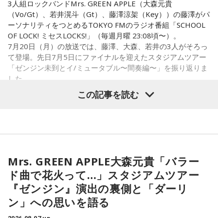
3人組ロックバンドMrs. GREEN APPLE（大森元貴
ます。
（Vo/Gt）、若井滉斗（Gt）、藤澤涼架（Key））の藤澤がパ
ーソナリティをつとめるTOKYO FMのラジオ番組「SCHOOL
・財布を新調する
OF LOCK! ミセスLOCKS!」（毎週月曜 23:08頃〜）。
・財布を使い始める
7月20日（月）の放送では、藤澤、大森、若井の3人がそろっ
・銀行口座を開設する
て登場。先日7月5日にファイナルを迎えたスタジアムツアー
・旅行や出張へ出発する
「ゼンジン未到とイ/ミュータブル〜間奏編〜」を振り返りま
・新しい挑戦を始める
した。
この記事を読む
一方で、「戻る」という意味合いから、結婚や結納などのお
祝い事には向かないとする考え方もあります。暦の解釈には
流派や地域による違いもあるため、一つの目安として参考に
Mrs. GREEN APPLE大森元貴
するとよいでしょう。
■2026年8月8日に財布を新調するのはあり？
＜リスナーからのメッセージ＞
Mrs. GREEN APPLE大森元貴「バラー
ミセス先生、こんばんは！ 7月5日のファイナルに参戦しまし
寅の日は、お金に関する縁起の良い日として知られているこ
ド曲で花火って…」スタジアムツアー
た！ 私にとって初めての「ゼンジン」シリーズだったので、
とから、財布を購入したり、使い始めたりするタイミングと
『ゼンジン』演出の裏側と「ダーリ
参加できて本当に良かったです。演奏が本当にかっこよく
して選ぶ人もいます。
て、ずっと感動していました。特に「ダーリン」と「ケセラ
ン」への思いを語る
セラ」の時の花火は相性が良すぎて、思わず泣いてしまいま
「お金が無事に戻ってくる」という言い伝えに由来するもの