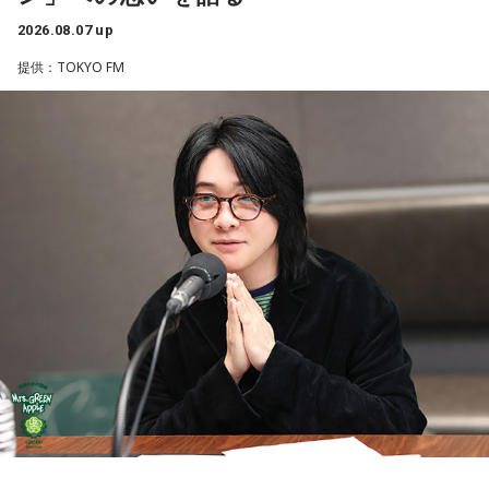
2026年8月8日（土）・先勝
どう言えば角が立たないかを考えすぎて、タイミングを逃す
・寅の日
2026.08.07 up
ことも。完璧を意識しすぎず、素直に伝えてみるのがコツで
・令和8年8月8日のゾロ目
す。
提供：TOKYO FM
・六曜「先勝」（午前中が吉とされる）
＊
「8」が並ぶことから縁起の良い日というイメージを持つ人も
いますが、暦の上では
寅の日
にあたるのが最大の特徴です。
我慢できるのは、あなたが優しくて、まわりを思いやれる証
拠です。あとは少しだけ、自分の本音も大切にしてあげまし
また、六曜は
先勝
で、一般的には午前中が吉、午後は控えめ
ょう。
に過ごすのが良いという考え方があります。
■監修者プロフィール：草彅健太（くさなぎ・けんた）
■寅の日とは？
東京池袋占い館セレーネ所属。メンタルケアカウンセラー。
鑑定件数は若い女性を中心に7,000件を超え、占いイベントや
寅の日とは、12日に一度巡ってくる吉日
です。
アプリの監修も手がける。また、イベントMCや声優としての
活動もしており、芸能関係者からの依頼も多い。
虎は古くから「千里行って千里帰る」という言い伝えがあ
Webサイト：
https://selene-uranai.com/
り、「出ていったものが無事に戻ってくる」と考えられてき
YouTube：
https://youtu.be/UHrZuZcHTj4
ました。そのため、お金や旅に関する縁起の良い日として親
しまれています。
このことから、寅の日は次のようなタイミングに選ぶ人もい