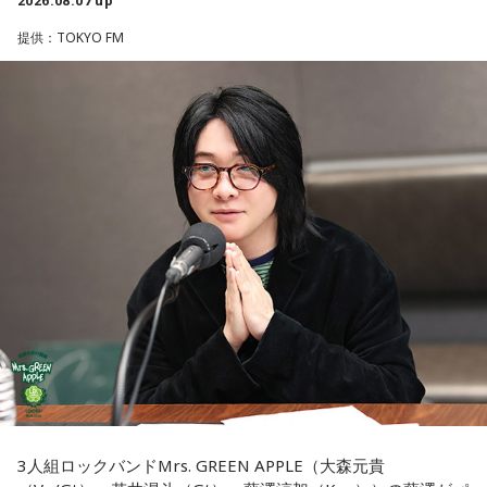
2026.08.07 up
した。帰り道もプレイリストを聴きながら帰っていたのです
で、開運アクションとして親しまれている考え方です。
がその余韻でまたウルウルしてしまいました。最高の景色と
提供：TOKYO FM
最高の演奏を、本当にありがとうございました。（埼玉県 18
ただし、財布を新調したからといって金運の上昇が保証され
歳 女の子）
るわけではありません。あくまでも縁起担ぎとして取り入れ
られている習慣です。
＊
■2026年8月8日に宝くじを買うのは？
大森：ありがとうございます！ 花火すごかったですね！
寅の日は、金運にまつわる吉日として紹介されることが多い
若井：すごかったよ！ ステージからの景色も花火も最高でし
ため、宝くじを購入するタイミングとして意識する人もいま
たけれど。
す。
藤澤：そうだよね！
一方で、宝くじの当選を保証するものではありません。「縁
起の良い日に買いたい」という気持ちから、暦を参考にする
大森：「ダーリン」で、本編ラストで花火が上がるというの
人もいるという考え方です。
は結構すごいです。「ケセラセラ」って今まででも花火が上
がったりというか、大きい演出ってすごく親和性があると思
■2026年8月8日に旅行へ行くのは？
うのだけれど。
寅の日は、「千里行って千里帰る」という言い伝えから、旅
「ダーリン」でというのはやっぱりミュージックビデオがあ
行や出張にも縁起が良い日とされています。
3人組ロックバンドMrs. GREEN APPLE（大森元貴
あいう感じだったから、すごくみんな受け入れられるという