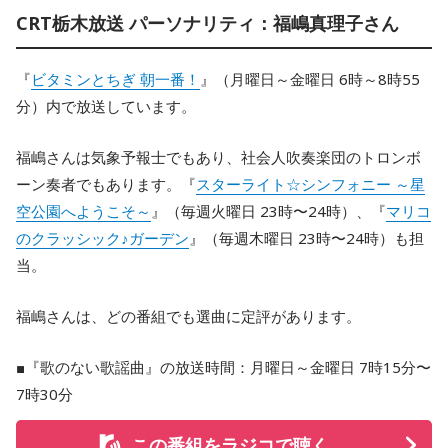
CRT栃木放送 パーソナリティ：福嶋真理子さん
『
ビタミンとちぎ 朝一番！
』（月曜日～金曜日 6時～8時55
分）内で放送しています。
福嶋さんは気象予報士でもあり、社会人吹奏楽団のトロンボ
ーン奏者でもあります。『
スターライト☆シンフォニー ～星
空公園へようこそ～
』（毎週火曜日 23時〜24時）、『
マリコ
のクラッシック♪ガーデン
』（毎週木曜日 23時〜24時）も担
当。
福嶋さんは、どの番組でも選曲に定評があります。
■『歌のない歌謡曲』の放送時間：月曜日～金曜日 7時15分〜
7時30分
この番組をラジコで聴く