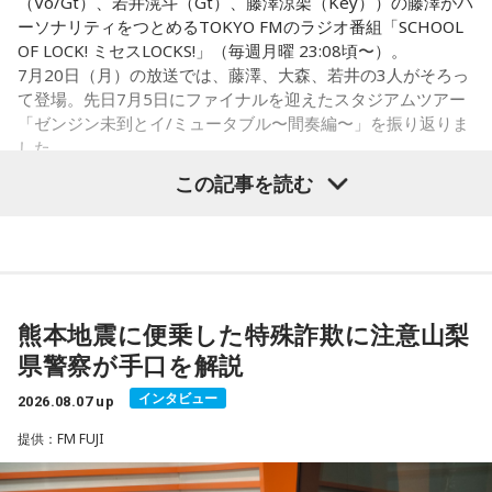
（Vo/Gt）、若井滉斗（Gt）、藤澤涼架（Key））の藤澤がパ
か良かったのかなと思うのだけれど。バラード曲で花火って
夏休み期間中ということもあり、旅行や帰省を予定している
ーソナリティをつとめるTOKYO FMのラジオ番組「SCHOOL
結構僕の中では「おー、そっかそうか」となって。演出チー
人にとっては、暦を意識するきっかけになるかもしれませ
OF LOCK! ミセスLOCKS!」（毎週月曜 23:08頃〜）。
ムと話を進めていったんだよね！
ん。
7月20日（月）の放送では、藤澤、大森、若井の3人がそろっ
て登場。先日7月5日にファイナルを迎えたスタジアムツアー
若井：めちゃくちゃ素敵だったね！
もちろん、安全な旅行のためには、天候や交通情報を確認
「ゼンジン未到とイ/ミュータブル〜間奏編〜」を振り返りま
し、余裕を持ったスケジュールを立てることが何より大切で
した。
大森：プレイリストも公開されていますので、ぜひ聴いてほ
す。
この記事を読む
しいね！
■2026年8月8日に向いているとされること
Mrs. GREEN APPLE大森元貴
藤澤：楽しんでください！
2026年8月8日は、寅の日と先勝が重なる日です。暦を意識す
若井：ありがとう！
る人の中には、次のような予定をこの日に合わせる人もいま
す。
＜リスナーからのメッセージ＞
熊本地震に便乗した特殊詐欺に注意山梨
ミセス先生、こんばんは！ 7月5日のファイナルに参戦しまし
県警察が手口を解説
・財布を新調する、または使い始める
た！ 私にとって初めての「ゼンジン」シリーズだったので、
（写真左から）Mrs. GREEN APPLE大森元貴、藤澤涼架、若
・銀行口座を開設する
参加できて本当に良かったです。演奏が本当にかっこよく
インタビュー
2026.08.07 up
井滉斗
・旅行や帰省、出張へ出発する
て、ずっと感動していました。特に「ダーリン」と「ケセラ
・資格の勉強や新しい習い事を始める
提供：FM FUJI
セラ」の時の花火は相性が良すぎて、思わず泣いてしまいま
・神社へ参拝する
した。帰り道もプレイリストを聴きながら帰っていたのです
・仕事や趣味の新たな目標を立てる