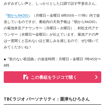
みずみずしい声と、しっかりとした口調で話す甲斐谷さん。
『
朝からRADIO
』（月曜日～金曜日 6時30分～11時）内で放
送しているのですが、番組内の天気予報は『朝からRADIO』
の菊池幸見アナウンサー（月曜日～火曜日）、村松文代アナ
ウンサー（水曜日〜金曜日）が伝えています。菊池アナの声
は一度聞くと忘れないほど親しみを感じるので、ぜひ聴いて
みてくださいね！
■『歌のない歌謡曲』の放送時間：月曜日～金曜日 7時45分〜
8時
この番組をラジコで聴く
TBCラジオ パーソナリティ：粟津ちひろさん