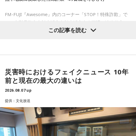
はありません。
結構僕の中では「おー、そっかそうか」となって。演出チー
ムと話を進めていったんだよね！
FM-FUJI『Awesome』内のコーナー「STOP！特殊詐欺」で
2026年8月8日は、こうした縁起の良いイメージに加え、「寅
の日」が重なることから、例年以上に注目を集める可能性が
は、山梨県警察本部生活安全部生活安全企画課の渡邉佳彦さ
若井：めちゃくちゃ素敵だったね！
ある1日といえるでしょう。
この記事を読む
んを迎え、熊本地震の発生に便乗した悪質な犯罪への注意を
大森：プレイリストも公開されていますので、ぜひ聴いてほ
呼びかけました。
■「寅の日」をきっかけに、新しい一歩を踏み出してみよう
しいね！
番組では、被災された方々へのお見舞いの言葉とともに、大
2026年8月8日は、寅の日と先勝が重なる開運日です。さら
藤澤：楽しんでください！
に、「令和8年8月8日」と「8」が並ぶ覚えやすい日付である
規模災害が発生すると被災者の不安や善意につけ込む犯罪が
ことから、縁起を意識する人にとっても印象深い一日となり
災害時におけるフェイクニュース 10年
増えるおそれがあることが紹介されました。
若井：ありがとう！
そうです。
前と現在の最大の違いは
被災者を狙う悪質商法や義援金詐欺
一方で、暦は古くから受け継がれてきた考え方の一つであ
2026.08.07 up
（写真左から）Mrs. GREEN APPLE大森元貴、藤澤涼架、若
り、幸運や成功を約束するものではありません。
提供：文化放送
渡邉さんは、災害時には被災した住宅を訪問し、家屋修繕や
井滉斗
「新しい財布を使い始める」「旅行へ出発する」「新たな目
必要物品の販売を装って高額な契約を迫る悪質商法が発生す
標を立てる」など、自分にとって前向きな一歩を踏み出すき
る可能性があると説明しました。
っかけとして、無理のない範囲で暦を取り入れてみるのもよ
＜番組概要＞
いでしょう。
さらに、被災者以外を狙う犯罪として、公的機関や災害支援
番組名：SCHOOL OF LOCK!