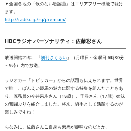
▼全国各地の『歌のない歌謡曲』はエリアフリー機能で聴け
ます。
http://radiko.jp/rg/premium/
HBCラジオ パーソナリティ：佐藤彩さん
放送開始21年、『
朝刊さくらい
』（月曜日～金曜日 6時30分
～9時）内で放送。
ラジオカー「トピッカー」からの話題も伝えられます。世界
で唯一、ばんえい競馬の魅力に関する特集を組んだこともあ
り、厩務員の今井果歩さん（18歳）、千尋さん（17歳）姉妹
の奮闘ぶりを紹介しました。将来、騎手として活躍するのが
楽しみですね！
ちなみに、佐藤さんご自身も乗馬が趣味なのだとか。