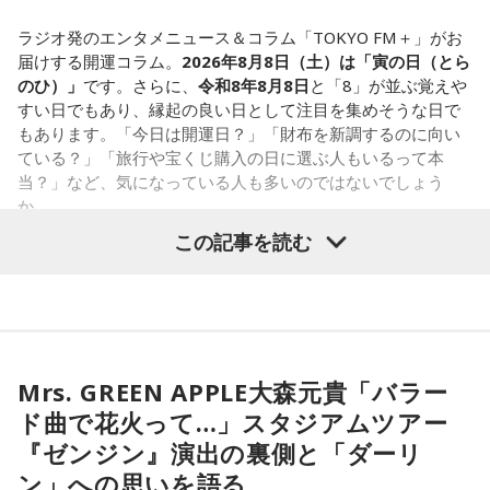
み続けてきたのでは。でも、あなたが少し本音を見せても、
大切な人は離れていきません。小さな「イヤ」から、言葉に
ラジオ発のエンタメニュース＆コラム「TOKYO FM＋」がお
してみましょう。
届けする開運コラム。
2026年8月8日（土）は「寅の日（とら
のひ）」
です。さらに、
令和8年8月8日
と「8」が並ぶ覚えや
2．こんなに必要なのか……我慢しすぎ度45％
すい日でもあり、縁起の良い日として注目を集めそうな日で
水の価値を気にしたあなた。裏を返せば、自分の意見に「言
もあります。「今日は開運日？」「財布を新調するのに向い
うほどの価値があるのかな」と、自信を持てずにいるのかも
ている？」「旅行や宝くじ購入の日に選ぶ人もいるって本
しれません。しかし、あなたの考えには、ちゃんと意味があ
当？」など、気になっている人も多いのではないでしょう
ります。肩の力を抜いて、まずは思ったことを口にする練習
か。
から。
この記事を読む
寅の日は、古くから金運や旅立ちに縁起が良いとされる吉日
3．壊れる心配はないか……我慢しすぎ度70％
の1つです。今回は、
2026年8月8日の開運カレンダー
をもと
ダムが壊れないか気になったあなた。対立することで関係が
に、寅の日とはどんな日なのか、この日に向いているとされ
壊れるのを恐れ、その場を丸く収めるために本音を飲み込む
ることや、財布の新調、宝くじ購入などについて分かりやす
タイプです。ですが、健全なぶつかり合いは、関係をむしろ
く紹介します。
深めるもの。意見を伝えることは、わがままではないと考え
てみては。
Mrs. GREEN APPLE大森元貴「バラー
ド曲で花火って…」スタジアムツアー
4．どうやって放水しているのか……我慢しすぎ度20％
■2026年8月8日はどんな日？
『ゼンジン』演出の裏側と「ダーリ
上手な出し方を気にしたあなた。本音を出そうという意識は
ン」への思いを語る
しっかり持っているので、我慢しすぎは少なめです。ただ、