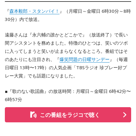
『
森本毅郎・スタンバイ！
』（月曜日～金曜日 6時30分～8時
30分）内で放送。
遠藤さんは『永六輔の誰かとどこかで』（放送終了）で長い
間アシスタントを務めました。特徴のひとつは、笑いのツボ
に入ってしまうと笑いが止まらなくなるところ。番組ではそ
のあたりにも注目され、『
爆笑問題の日曜サンデー
』（毎週
日曜日 13時〜17時）の人気企画「TBSラジオ 珍プレー好プ
レー大賞」でも話題になりました。
■『歌のない歌謡曲』の放送時間：月曜日～金曜日 6時42分〜
6時57分
この番組をラジコで聴く