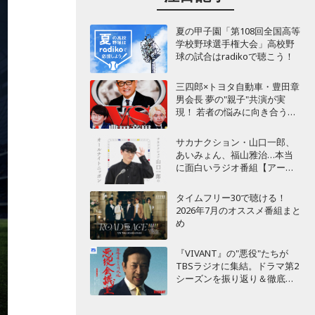
夏の甲子園「第108回全国高等
学校野球選手権大会」高校野
球の試合はradikoで聴こう！
三四郎×トヨタ自動車・豊田章
男会長 夢の"親子"共演が実
現！ 若者の悩みに向き合うポ
ッドキャスト番組が始動
サカナクション・山口一郎、
あいみょん、福山雅治…本当
に面白いラジオ番組【アーテ
ィスト編】
タイムフリー30で聴ける！
2026年7月のオススメ番組まと
め
『VIVANT』の"悪役"たちが
TBSラジオに集結。ドラマ第2
シーズンを振り返り＆徹底考
察！