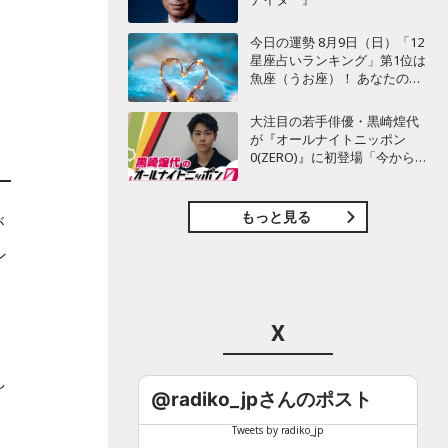
今日の運勢 8月9日（日）「12
星座占いランキング」第1位は
魚座（うお座）！ あなたの星
座は何位？
大注目の若手俳優・黒崎煌代
が『オールナイトニッポン
0(ZERO)』に初登場「今からと
てもワクワクしておりま
す！」
もっと見る
が
ン
X
し
@radiko_jpさんのポスト
Tweets by radiko_jp