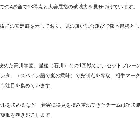
での4試合で13得点と大会屈指の破壊力を見せつけています。
と抜群の安定感を示しており、隙の無い試合運びで熊本県勢とし
を決めた高川学園。星稜（石川）との1回戦では、セットプレー
メンタ」（スペイン語で嵐の意味）で先制点を奪取。相手マー
らも注目を集めています。
ールを決めるなど、着実に得点を積み重ねてきたチームは準決
な旋風を巻き起こします。