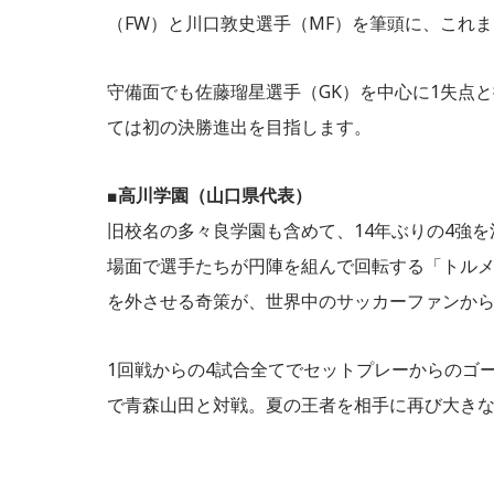
（FW）と川口敦史選手（MF）を筆頭に、これま
守備面でも佐藤瑠星選手（GK）を中心に1失点
ては初の決勝進出を目指します。
■
高川学園（山口県代表）
旧校名の多々良学園も含めて、14年ぶりの4強
場面で選手たちが円陣を組んで回転する「トル
を外させる奇策が、世界中のサッカーファンか
1回戦からの4試合全てでセットプレーからのゴ
で青森山田と対戦。夏の王者を相手に再び大き