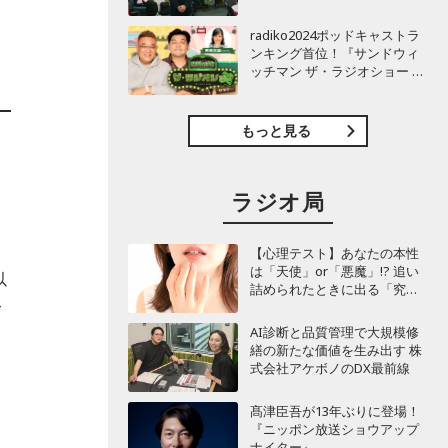
TBSラジオ『安住紳一郎の日
曜天国』インタビュー
radiko2024ポッドキャストラ
ンキング首位！『サンドウィ
ッチマン ザ・ラジオショー サ
タデー』インタビュー
もっと見る
ラジオ局
【心理テスト】あなたの本性
は「天使」or「悪魔」!? 追い
以
詰められたときに出る「究極
の裏の顔」診断
て
AI診断と品質管理で大規模修
繕の新たな価値を生み出す 株
式会社アケボノのDX最前線
髙津臣吾が13年ぶりに登場！
『ニッポン放送ショウアップ
ナイター』