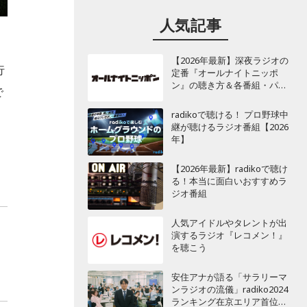
人気記事
【2026年最新】深夜ラジオの
行
定番『オールナイトニッポ
ン』の聴き方＆各番組・パー
で
ソナリティ一覧
radikoで聴ける！ プロ野球中
継が聴けるラジオ番組【2026
年】
【2026年最新】radikoで聴け
る！本当に面白いおすすめラ
ジオ番組
人気アイドルやタレントが出
演するラジオ『レコメン！』
を聴こう
安住アナが語る「サラリーマ
ンラジオの流儀」radiko2024
ランキング在京エリア首位