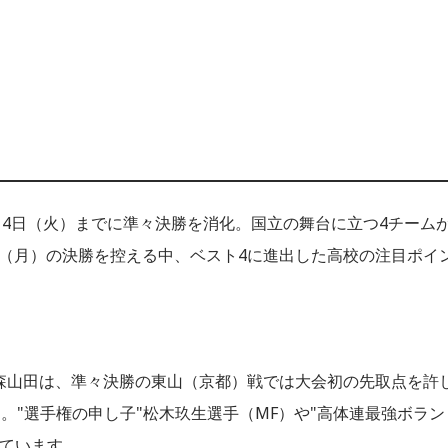
1月4日（火）までに準々決勝を消化。国立の舞台に立つ4チーム
日（月）の決勝を控える中、ベスト4に進出した高校の注目ポイ
青森山田は、準々決勝の東山（京都）戦では大会初の先取点を許
。"選手権の申し子"松木玖生選手（MF）や"高体連最強ボラン
っています。