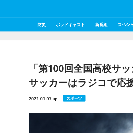
防災
ポッドキャスト
新番組
スペシ
「第100回全国高校サ
サッカーはラジコで応
スポーツ
2022.01.07 up