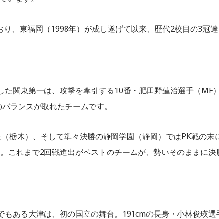
おり、東福岡（1998年）が成し遂げて以来、歴代2校目の3冠達
した関東第一は、攻撃を牽引する10番・肥田野蓮治選手（MF
守のバランスが取れたチームです。
央（栃木）、そして準々決勝の静岡学園（静岡）ではPK戦の末
。これまで2回戦進出がベストのチームが、勢いそのままに決
でもある大津は、初の国立の舞台。191cmの長身・小林俊瑛選