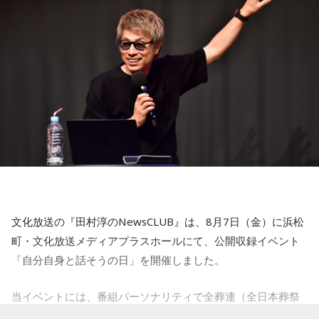
対人運が好調です。今日は1対1のコミュニケーションが大切
【12位】射手座（いて座）
な日。パートナーや大切な友人と深い話をしたり、普段は話
心のモヤモヤが目立つような日です。今日は頑張らず、1人の
しづらい話題を取り上げてみたりするには良いタイミングで
時間を大切にしたり、のんびり過ごす時間を持つようにしま
す。
しょう。
【5位】牡牛座（おうし座）
【今日の一言メッセージ】
趣味や友達付き合いが活発な運気です。今日は心の充実感を
今日は不要なものを手放したり、今後の計画を見直すことを
感じやすい日なので、好きなことをとことん楽しみましょ
心掛けると良い日です。
う。ラッキーアイテムは、炭酸水。
■監修者プロフィール：莉瑠（リル）
【6位】乙女座（おとめ座）
東京・池袋占い館セレーネ所属。10代に占いに出会い、勉
人付き合いが好調で、楽しいことが広がっていくような運気
強、コミュニケーションなどの苦手な部分を克服。成績も最
です。今日は色々な人と積極的にコミュニケーションをとっ
下位からトップに。OL、芸能活動を経て、悩みやコンプレッ
ていきましょう。
クスを持つ方に寄り添いたいと本格的に占いの世界に進出。
文化放送の『田村淳のNewsCLUB』は、8月7日（金）に浜松
SATORI電話占い月間ランキング連続1位。占いコンテンツ
【7位】牡羊座（おひつじ座）
町・文化放送メディアプラスホールにて、公開収録イベント
『莉瑠と龍神様の絶対神託』リリース。
マイペースに過ごせると良い日です。今日は部屋の片付けを
「自分自身と話そうの日」を開催しました。
Webサイト：
https://selene-uranai.com/
したり、書類の整理をしたり、身の回りの整理を心掛けて過
オンライン占いセレーネ：
https://online-uranai.jp/
ごしてみましょう。
当イベントには、番組パーソナリティで全葬連（全日本葬祭
業協同組合連合会）のフューネラルアンバサダーも務める田
【8位】天秤座（てんびん座）