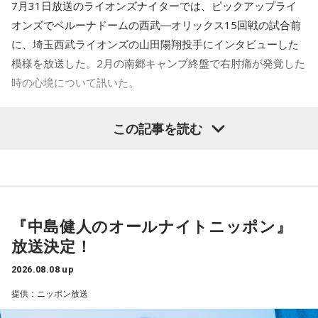
7月31日放送のライオンズナイターでは、ピックアップライ
――実戦復帰まで4ヶ月という診断のもと、ファームで最初に
＜番組概要＞
オンズでベルーナドームの西武―オリックス15回戦の試合前
番組名：SPORTS BEAT supported by TOYOTA
投げたのは7月11日でした。リハビリはうまくいったという
放送日時：毎週土曜 10:00～10:50
に、埼玉西武ライオンズの山田陽翔投手にインタビューした
ことでしょうか？
パーソナリティ：藤木直人、高見侑里
模様を放送した。2月の南郷キャンプ終盤で右肘痛が発覚した
山田「トレーナーさんのおかげでうまくいったと思います」
番組Webサイト：
https://www.tfm.co.jp/beat/
時の心境について訊いた。
番組公式X：
@SPORTSBEAT_TFM
――想定通りにいったということですね。
――1軍デビューを果たしたプロ3年目の昨シーズンは素晴ら
山田「順調にいくのも難しくて、リハビリをしていく上でエ
この記事を読む
しい成績だったかと思いますが、「求めすぎずに自分のやる
ラーが出たり、身体との感覚がつながりずらかったりするな
べきことをできていた」と振り返りましたね。
かで、本当にトレーナーさんのおかげでうまくやっていただ
山田「チームから与えられた役割をまっとうできたと思うの
きました」
で、そこは自分のなかではいい評価をしていた感じです」
――石垣島で自主トレをともにした後輩である篠原響投手の
『中島健人のオールナイトニッポン』
――過去2年の苦労は昨シーズンに活きていたということです
活躍をどうご覧になられましたか？
放送決定！
ね。
山田「球速がすごくて、僕も追いつけるように頑張ります」
山田「活きていると思います。ウエイトトレーニングなどで
2026.08.08 up
身体作りができたと思うので、結果を出さないといけないと
――オールスターゲームの前に1軍へ復帰しました。ここまで
提供：ニッポン放送
ころで出せたというのはよかったと思います」
2試合に登板してみていかがですか？