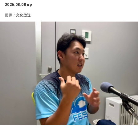
んですよ。そういう意味でも、利用されてしまうものを提供
身体作りができたと思うので、結果を出さないといけないと
2026.08.08 up
しないほうが良かったなと僕は思っています。
ころで出せたというのはよかったと思います」
提供：文化放送
とはいえ、塩貝選手とはW杯が終わったときに違うところで
会いましたけど、本当に純粋なんですよ。全然悪気がないと
――2月の南郷キャンプ終盤で右肘痛が発覚した時の心境を教
いうか。ただ、プロの選手としてそこまで考えてコメントす
えてください。
るべきだったかなとは思います。
山田「痛かったですし、手術のタイミングはすごく悩んだの
ですが、3月9日に手術をさせていただいた。痛いままプレー
でもまだ若いですから。森保監督は“リバウンドメンタリテ
をしていても成績も上がらないですし、自分としても不安を
ィ”という言葉をよく使いますけど、何かうまくいかなかった
後のリアクションがすごく重要で、今後そこを塩貝選手は試
抱えながらプレーをするのは嫌だったので、できるだけ早く
されるのかなと思いますし、その期待に応えるだけのものを
手術をして、早く復帰ができるようにというので決断しまし
持っている選手だと思いますから、良いエネルギーに変えて
た」
もらいたいなと思います。
――以前から痛みはあったのでしょうか？
----------------------------------------------------
この日の放送をradikoタイムフリーで聴く
山田「痛みがない範囲でできていたのですが、痛みの場所が
※放送エリア外の方は、プレミアム会員の登録でご利用いた
動いてしまって、数ミリでも痛みの場所が動くだけで痛みが
だけます。
変わってくるので」
----------------------------------------------------