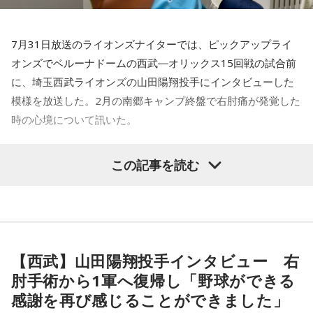
ションを上げるような形になってしまったので、それはあま
だけます。
り良くなかったかなと思います。
----------------------------------------------------
7月31日放送のライオンズナイターでは、ピックアップライ
何を言っているかというと、日本とブラジルの力関係は間違
＜番組概要＞
オンズでベルーナドームの西武―オリックス15回戦の試合前
いなくブラジルが上なんですよ。そこで日本サイドが考えな
番組名：SPORTS BEAT supported by TOYOTA
に、埼玉西武ライオンズの山田陽翔投手にインタビューした
きゃいけないことは、ブラジルに油断してもらう、隙を見せ
放送日時：毎週土曜 10:00～10:50
てもらうということも1つだと思っていて。
模様を放送した。2月の南郷キャンプ終盤で右肘痛が発覚した
パーソナリティ：藤木直人、高見侑里
番組Webサイト：
https://www.tfm.co.jp/beat/
時の心境について訊いた。
去年おこなったブラジルとの親善試合では、日本が2-0から3
番組公式X：
@SPORTSBEAT_TFM
点を取ってブラジルに勝っているんです。だけれども、ブラ
――1軍デビューを果たしたプロ3年目の昨シーズンは素晴ら
ジルは対戦相手が決まったときに「オランダじゃなくて良か
この記事を読む
しい成績だったかと思いますが、「求めすぎずに自分のやる
った」と思っていた。日本ということで、少しでも油断して
くれれば、日本にとっては好都合じゃないですか。
べきことをできていた」と振り返りましたね。
山田「チームから与えられた役割をまっとうできたと思うの
ただ、ブラジルの監督の立場からすると、その油断が一番危
で、そこは自分のなかではいい評価をしていた感じです」
険なんです。だから、「去年の親善試合では2-0から逆転され
ているんだ。メンバーは違うかもしれないけれど、日本は力
【西武】山田陽翔投手インタビュー 右
――過去2年の苦労は昨シーズンに活きていたということです
があるんだぞ」と言って、油断しないように警戒させる。そ
肘手術から1軍へ復帰し「野球ができる
して、「お前ら、（日本選手が）こんなことを言ってるぞ」
ね。
感謝を再び感じることができました」
と塩貝選手のコメントを（起爆剤として）使うことが可能な
山田「活きていると思います。ウエイトトレーニングなどで