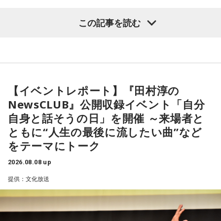
【8位】天秤座（てんびん座）
この記事を読む
仕事運が好調な日。今日がお休みの人も忙しさが目立ちそう
です。優先順位を確認し、1つひとつ丁寧に進めていくことを
心がけてみましょう。
【1位】魚座（うお座）
恋愛運が好調で楽しい運気の1日となりそうです。今日は好き
【9位】双子座（ふたご座）
な人に積極的にアプローチをしてみるのも良さそうです。ラ
金運が好調です。今日はお金に関する見直しや、将来のため
ッキーカラーは水色。
に必要なことについて考えてみましょう。ラッキーアイテム
【イベントレポート】『田村淳の
はコーヒー。
NewsCLUB』公開収録イベント「自分
【2位】蟹座（かに座）
好調な運気で心地よく過ごせる1日となりそうです。直感が冴
自身と話そうの日」を開催 ～来場者と
【10位】獅子座（しし座）
えやすい運気なので、選択に迷った際は自分の直感を参考に
ともに“人生の最後に流したい曲”など
内省がテーマの日です。今日はこれまでを振り返って色々な
してみてください。
ことを見直してみましょう。スマホのデータの整理をした
をテーマにトーク
り、不要に感じるものは手放してみるのもおすすめです。
【3位】蠍座（さそり座）
2026.08.08 up
学びや成長ができそうな1日です。今日は視野が広がりやすく
【11位】水瓶座（みずがめ座）
提供：文化放送
学びが深まりそうです。海外のことに目を向けたり、探究心
日頃の疲れを癒しましょう。今日はマッサージを受けたり、
を大切に過ごしてみましょう。
心と身体のメンテナンスを意識しましょう。たくさん睡眠を
取ってリフレッシュするのも良さそうです。
【4位】山羊座（やぎ座）