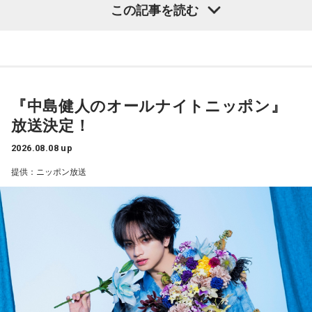
この記事を読む
ことでしょうか？
ティを初めて担当する。番組では、新曲「鬼事/Fiction
山田「トレーナーさんのおかげでうまくいったと思います」
Love」の話はもちろん、新曲にまつわるテーマでリスナーか
らメールを募集したり、中島の愛に溢れた遊戯王トークも披
――想定通りにいったということですね。
露する予定。（メールの締切は8月14日（金）正午）
山田「順調にいくのも難しくて、リハビリをしていく上でエ
『中島健人のオールナイトニッポン』
ラーが出たり、身体との感覚がつながりずらかったりするな
盛りだくさんの内容でお届けする一夜限りの特別番組『中島
放送決定！
かで、本当にトレーナーさんのおかげでうまくやっていただ
健人のオールナイトニッポン』は8月14日(金)25時からニッポ
きました」
ン放送をキーステーションに全国ネットで放送。
2026.08.08 up
提供：ニッポン放送
――石垣島で自主トレをともにした後輩である篠原響投手の
活躍をどうご覧になられましたか？
■募集メール
山田「球速がすごくて、僕も追いつけるように頑張ります」
◎メールテーマ『鬼事』
――オールスターゲームの前に1軍へ復帰しました。ここまで
TVアニメ『逃げ上手の若君』第2期オープニングテーマ「鬼
2試合に登板してみていかがですか？
事」。中島健人はこの「鬼事」を「日々のイラッとした出来
山田「自分の持ち味が出せて抑えられることができたので、
事」や「心がザワザワした、モヤモヤした事」を表す言葉と
そこは1番よかったのかなと思います。試合で投げる、野球が