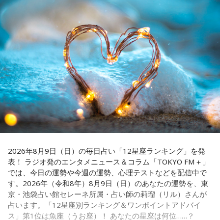
【4位】山羊座（やぎ座）
■メールアドレス：89@1242.com
対人運が好調です。今日は1対1のコミュニケーションが大切
■番組ホームページ：
https://www.1242.com/showup
な日。パートナーや大切な友人と深い話をしたり、普段は話
しづらい話題を取り上げてみたりするには良いタイミングで
す。
【5位】牡牛座（おうし座）
趣味や友達付き合いが活発な運気です。今日は心の充実感を
感じやすい日なので、好きなことをとことん楽しみましょ
う。ラッキーアイテムは、炭酸水。
【6位】乙女座（おとめ座）
人付き合いが好調で、楽しいことが広がっていくような運気
です。今日は色々な人と積極的にコミュニケーションをとっ
2026年8月9日（日）の毎日占い「12星座ランキング」を発
ていきましょう。
表！ ラジオ発のエンタメニュース＆コラム「TOKYO FM＋」
では、今日の運勢や今週の運勢、心理テストなどを配信中で
【7位】牡羊座（おひつじ座）
す。2026年（令和8年）8月9日（日）のあなたの運勢を、東
マイペースに過ごせると良い日です。今日は部屋の片付けを
京・池袋占い館セレーネ所属・占い師の莉瑠（リル）さんが
したり、書類の整理をしたり、身の回りの整理を心掛けて過
占います。「12星座別ランキング＆ワンポイントアドバイ
ごしてみましょう。
ス」第1位は魚座（うお座）！ あなたの星座は何位……？