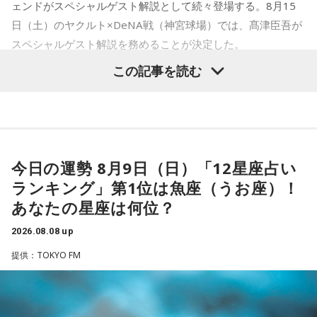
ェンドがスペシャルゲスト解説として続々登場する。8月15
てください。
日（土）のヤクルト×DeNA戦（神宮球場）では、髙津臣吾が
スペシャルゲスト解説を務めることが決定した。
2．身分証……本性は「したたかな悪魔」
身分証は「あなた自身の存在」を暗示しています。あなたは
この記事を読む
窮地に立たされると、何よりまず自分を守り抜く、利己的な
タイプ。生き残るための冷徹な判断力は、時に人を出し抜く
髙津は1990年代から2000年代にかけて伝家の宝刀・シンカ
ほどです。ただ、その強さはあなたや大切なものを守るため
ーを武器にヤクルトスワローズの絶対的守護神を担い、選手
の武器にもなるでしょう。
として5度のリーグ優勝、4度の日本一に貢献した。メジャー
3．乾電池……本性は「気まぐれな人間」
でも活躍し日米通算313セーブをマーク。指導者としては、6
今日の運勢 8月9日（日）「12星座占い
乾電池は「内に秘めたエネルギー」を暗示しています。あな
シーズン、ヤクルトの監督を務め、前年最下位からの日本
ランキング」第1位は魚座（うお座）！
たは追い詰められると、理屈より先に、その時の衝動でとっ
一、球団初のリーグ連覇を成し遂げた。
さに動く本能タイプ。ある意味では、いちばん人間らしいか
あなたの星座は何位？
もしれません。勢いが吉と出ることも多いですが、一呼吸置
選手としても指揮官としてもヤクルトが誇る球界のレジェン
いて考える癖もつけてみて。
2026.08.08 up
ドといえる髙津が8月15日（土）に神宮球場で行われる「ヤ
提供：TOKYO FM
4．懐中電灯……本性は「冷静な神様!?」
クルト×DeNA」に『ニッポン放送ショウアップナイター』の
懐中電灯は「今後の見通し」を暗示しています。あなたは極
スペシャルゲスト解説として登場する。現役時代は『ニッポ
限の場面でもパニックにならず、状況を一歩引いて見極める
ン放送ショウアップナイター』の事前情報番組でレギュラー
冷静沈着なタイプ。感情に飲まれず、俯瞰して考えられるタ