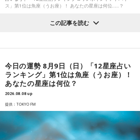
「ショウアップナイター」をお聴きの皆さま、ご無沙汰して
ス」第1位は魚座（うお座）！ あなたの星座は何位……？
おります。
ペナントレース終盤の神宮球場、一つ一つのプレーの重みが
この記事を読む
増す独特の緊張感を、ラジオを通じてお伝えできればと思い
ます。
【1位】魚座（うお座）
よろしくお願いします！
恋愛運が好調で楽しい運気の1日となりそうです。今日は好き
な人に積極的にアプローチをしてみるのも良さそうです。ラ
ッキーカラーは水色。
今日の運勢 8月9日（日）「12星座占い
ランキング」第1位は魚座（うお座）！
【2位】蟹座（かに座）
好調な運気で心地よく過ごせる1日となりそうです。直感が冴
あなたの星座は何位？
「ニッポン放送ショウアップナイター ヤクルト×DeNA」
えやすい運気なので、選択に迷った際は自分の直感を参考に
■放送日時：8月15日（土） 17時50分～試合終了 （延長対
2026.08.08 up
してみてください。
応あり）
提供：TOKYO FM
【3位】蠍座（さそり座）
■スペシャルゲスト解説：髙津臣吾
学びや成長ができそうな1日です。今日は視野が広がりやすく
■実況：師岡正雄アナウンサー
学びが深まりそうです。海外のことに目を向けたり、探究心
■番組X：@showup1242
を大切に過ごしてみましょう。
■ハッシュタグ：#ショウアップナイター #60n