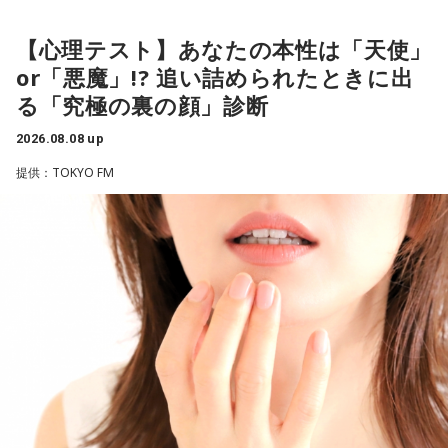
有吉は、若手芸人と接する機会の多いカミムラに聞きたいこ
とがあると切り出し、「賞レースで結果を残していないコン
【心理テスト】あなたの本性は「天使」
ビ、（芸歴18年目の）ぐりんぴーすがよく愚痴をこぼしてい
or「悪魔」!? 追い詰められたときに出
るのは、最近の後輩は挨拶をしてくれないんだって（笑）」
る「究極の裏の顔」診断
と暴露します。
2026.08.08 up
有吉自身は、今では後輩から挨拶されないことがまったくな
いため分からないと前置きしつつ、「ぐりんぴーすがそう言
提供：TOKYO FM
っていたから……その辺はどう？ 風紀が乱れているかどうか」
と質問します。
これに対して、カミムラは「ぐりんぴーすさんが言っている
のは、1～2年目の芸人の子たちだと思うんですけど……たぶ
ん、その子たちは本当に挨拶していないと思います」と苦笑
い。有吉が「なんでなの？」と尋ねると、カミムラは「こん
なことを言うのもあれですけど、（ぐりんぴーすさんが）ど
ういう先輩か分かっていないんだと思います」と正直に語り
ます。
それを受け、有吉は「でもさ、この世界に入ったら俺だって