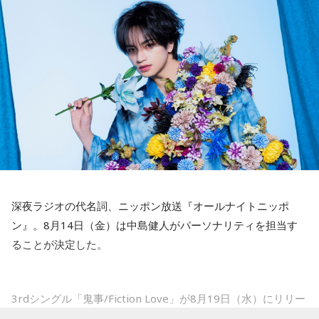
山田「自分の持ち味が出せて抑えられることができたので、
――2月の南郷キャンプ終盤で右肘痛が発覚した時の心境を教
そこは1番よかったのかなと思います。試合で投げる、野球が
えてください。
できる感謝というのも再び感じることができましたし、野球
山田「痛かったですし、手術のタイミングはすごく悩んだの
が楽しかったですね」
ですが、3月9日に手術をさせていただいた。痛いままプレー
をしていても成績も上がらないですし、自分としても不安を
――今シーズンの登板はまだ2試合ですが、ヒットを1本も打
抱えながらプレーをするのは嫌だったので、できるだけ早く
たれていないです。
手術をして、早く復帰ができるようにというので決断しまし
山田「そうなんですか？ 何の意識もしていないです（笑）。
た」
1イニングを無失点で抑える。どれだけピンチを作っても無失
点で抑えるというのが中継ぎの仕事なので、それができたと
――以前から痛みはあったのでしょうか？
いうのは本当にいいことなのかなと思います」
深夜ラジオの代名詞、ニッポン放送『オールナイトニッポ
山田「痛みがない範囲でできていたのですが、痛みの場所が
ン』。8月14日（金）は中島健人がパーソナリティを担当す
動いてしまって、数ミリでも痛みの場所が動くだけで痛みが
※インタビュアー：文化放送・斉藤一美アナウンサー
ることが決定した。
変わってくるので」
――実戦復帰まで4ヶ月という診断のもと、ファームで最初に
3rdシングル「鬼事/Fiction Love」が8月19日（水）にリリー
投げたのは7月11日でした。リハビリはうまくいったという
スされることを記念して、中島健人が通称“1部”のパーソナリ