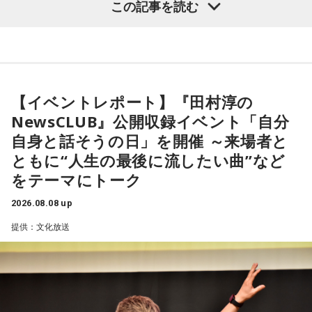
この記事を読む
仕事運が好調な日。今日がお休みの人も忙しさが目立ちそう
村淳と、アシスタントの砂山圭大郎アナウンサーが登壇。
です。優先順位を確認し、1つひとつ丁寧に進めていくことを
「自分自身と話そう」をテーマに、“これまでの人生”を肯定し
心がけてみましょう。
ながら“これからの生き方”を考える時間を、来場者とのやり取
りを交えながらお届けしました。
【9位】双子座（ふたご座）
金運が好調です。今日はお金に関する見直しや、将来のため
【イベントレポート】『田村淳の
に必要なことについて考えてみましょう。ラッキーアイテム
昨年に続き2回目の開催となる本イベントは、参加者が自分自
NewsCLUB』公開収録イベント「自分
はコーヒー。
身を見つめ直す2つのコーナーで展開。「自分への表彰状を送
自身と話そうの日」を開催 ～来場者と
ろう」のコーナーでは、大きな成功でなくても「自分、本当
【10位】獅子座（しし座）
ともに“人生の最後に流したい曲”など
によく頑張ったな」と思えるこれまでの出来事を、“自分への
内省がテーマの日です。今日はこれまでを振り返って色々な
をテーマにトーク
ことを見直してみましょう。スマホのデータの整理をした
表彰状”という形で来場者から募集・紹介。自身の記憶を改め
り、不要に感じるものは手放してみるのもおすすめです。
て言葉にすることで、人生をじっくりと見つめ直す時間とな
2026.08.08 up
りました。
【11位】水瓶座（みずがめ座）
提供：文化放送
日頃の疲れを癒しましょう。今日はマッサージを受けたり、
続く「人生の最後に流したい私のエンディング曲」のコーナ
心と身体のメンテナンスを意識しましょう。たくさん睡眠を
取ってリフレッシュするのも良さそうです。
ーでは、来場者が選んだ“人生の最後に流したい一曲”にまつわ
る思い出を紹介。音楽を通してこれまでの人生を振り返りな
【12位】射手座（いて座）