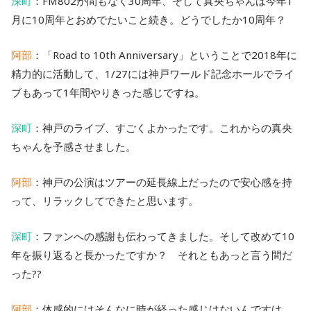
深町
：FM802が間もなく30周年、そして真央ちゃんは今年1
月に10周年とおめでたいこと続き。どうでしたか10周年？
阿部
：「Road to 10th Anniversary」ということで2018年に
精力的に活動して、1/27には神戸ワールド記念ホールでライ
ブもあって1年間やりきった感じですね。
深町
：神戸のライブ、すごくよかったです。これからの真央
ちゃんを予感させました。
阿部
：神戸の公演はツアーの延長線上だったので安心感を持
って、リラックしてできたと思います。
深町
：ファンへの感謝も伝わってきました。そして改めて10
年を振り返ると長かったですか？ それともあっと言う間だ
った??
阿部
：体感的にはそんなに時が経った感じはないんですけ