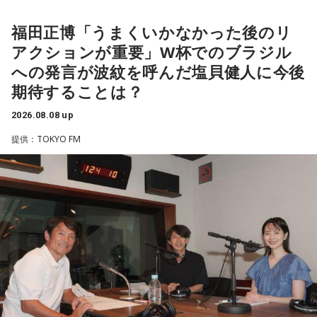
て「イタコト展」も開催。「誰かの心のこりが、誰かの心の
福田正博「うまくいかなかった後のリ
こりを和らげる」をテーマに、さまざまな「心のこり」に触
（左から）福田正博さん、藤木直人、高見侑里
アクションが重要」W杯でのブラジル
れながら、自分自身の想いを見つめ直す機会を届けました。
への発言が波紋を呼んだ塩貝健人に今後
期待することは？
なお、この模様は8月11日（火・祝）午前9時00分～10時00
1966年生まれの福田正博さんは、日本人初のJリーグ得点王に
輝き、Jリーグ通算228試合出場93得点を挙げ、日本代表では
分に、文化放送で特別番組として放送します。
2026.08.08 up
45試合出場で9ゴールを記録するなど活躍を見せ、1993年に
はW杯アジア地区最終予選にも出場しました。2002年に現役
提供：TOKYO FM
【特別番組概要】
を引退した後は、サッカー解説者としてメディアでの活動の
■番組名：『田村淳のNewsCLUB「自分自身と話そうの
ほか、講演会やサッカー教室をおこなうなど、自身の経験を
日」』
活かしながら幅広く活動しています。
■放送日時：2026年8月11日（火・祝）午前9時00分～10時
◆「塩貝選手に悪意はなかった」
00分
■出演：田村淳、砂山圭大郎（文化放送アナウンサー）
藤木：決勝トーナメントの相手がブラジルに決まった際、塩
■提供：全日本葬祭業協同組合連合会（全葬連）
貝選手の言葉が切り取られて話題になったというか、ブラジ
ルにちょっと火をつけてしまった部分もあるのかなと思った
のですが。