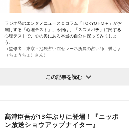
（若手の頃は）誰か分からない人にも一応挨拶するじゃな
い？ 何があるか分からないからさ」と持論を語ります。その
意見にカミムラも納得しつつも、「ちゃんと挨拶をしない人
間は時代的に増えていますね」とリアルな実情を明かしま
ラジオ発のエンタメニュース＆コラム「TOKYO FM＋」がお
す。
届けする「心理テスト」。今回は、「スズメバチ」に関する
心理テストで、心の奥にある本当の自分を探ってみましょ
また、有吉は「吉本（興業）は縦がちゃんとしているじゃ
う。
ん。それは養成所でもそういう教えがあるんだろうし、先輩
（監修者：東京・池袋占い館セレーネ所属の占い師 蝶ちょ
からも受け継がれるからだと思うんだよね」と他事務所と比
（ちょうちょ）さん）
較しつつ、「太田プロはゆるいから……酒井のせいで（笑）」
と冗談交じりに言うと、酒井も「俺のせいじゃないと思いま
すけどね」とすぐさまツッコミを入れていました。
この記事を読む
【質問】
＜番組概要＞
家でくつろいでいると、突然、大きなスズメバチが部屋に飛
番組名：有吉弘行のSUNDAY NIGHT DREAMER
び込んできました。
放送日時：毎週日曜 20:00～21:55
あなたは慌てて、荷物をつかんで部屋の外へ逃げ出します。
放送エリア：TOKYO FMをのぞくJFN全国25局ネット
安全な場所までたどり着き、ほっと一息。
パーソナリティ：有吉弘行
ふと見ると、あなたは無我夢中で、あるものを握りしめてい
髙津臣吾が13年ぶりに登場！『ニッポ
番組Webサイト：
https://jfn-pods.com/program/27400
ました。
ン放送ショウアップナイター』
音声コンテンツプラットフォーム「JFN Pods」ではスペシャ
それは何でしたか？次の中から近いものを1つ選んでくださ