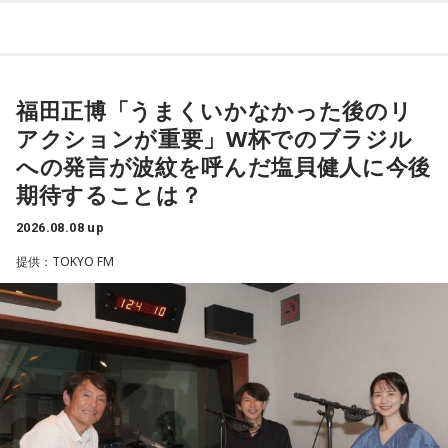
「自分自身と話そう」をテーマに、“これまでの人生”を肯定し
また、イベント当日は文化放送1階のサテライトプラス広場に
ながら“これからの生き方”を考える時間を、来場者とのやり取
て「イタコト展」も開催。「誰かの心のこりが、誰かの心の
りを交えながらお届けしました。
こりを和らげる」をテーマに、さまざまな「心のこり」に触
福田正博「うまくいかなかった後のリ
れながら、自分自身の想いを見つめ直す機会を届けました。
昨年に続き2回目の開催となる本イベントは、参加者が自分自
アクションが重要」W杯でのブラジル
身を見つめ直す2つのコーナーで展開。「自分への表彰状を送
への発言が波紋を呼んだ塩貝健人に今後
なお、この模様は8月11日（火・祝）午前9時00分～10時00
ろう」のコーナーでは、大きな成功でなくても「自分、本当
分に、文化放送で特別番組として放送します。
期待することは？
によく頑張ったな」と思えるこれまでの出来事を、“自分への
表彰状”という形で来場者から募集・紹介。自身の記憶を改め
2026.08.08 up
【特別番組概要】
て言葉にすることで、人生をじっくりと見つめ直す時間とな
提供：TOKYO FM
■番組名：『田村淳のNewsCLUB「自分自身と話そうの
りました。
日」』
■放送日時：2026年8月11日（火・祝）午前9時00分～10時
続く「人生の最後に流したい私のエンディング曲」のコーナ
00分
ーでは、来場者が選んだ“人生の最後に流したい一曲”にまつわ
■出演：田村淳、砂山圭大郎（文化放送アナウンサー）
る思い出を紹介。音楽を通してこれまでの人生を振り返りな
■提供：全日本葬祭業協同組合連合会（全葬連）
がら、これからの“自分らしい生き方”を考える時間を共有しま
した。田村は、人生の最後に流したい曲について、「お葬式