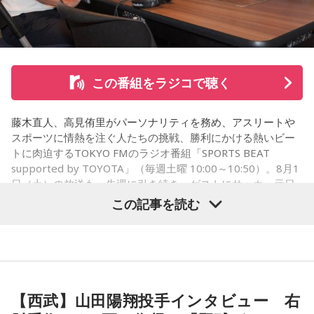
福田：そうですね。塩貝選手に悪意はなかったと思います
し、素直に自分の気持ちを言っただけなのですが、それをブ
ラジルサイドがうまく切り取って、結果的に彼らのモチベー
ションを上げるような形になってしまったので、それはあま
り良くなかったかなと思います。
この番組をラジコで聴く
何を言っているかというと、日本とブラジルの力関係は間違
いなくブラジルが上なんですよ。そこで日本サイドが考えな
藤木直人、高見侑里がパーソナリティを務め、アスリートや
きゃいけないことは、ブラジルに油断してもらう、隙を見せ
スポーツに情熱を注ぐ人たちの挑戦、勝利にかける熱いビー
てもらうということも1つだと思っていて。
トに肉迫するTOKYO FMのラジオ番組「SPORTS BEAT
supported by TOYOTA」（毎週土曜 10:00～10:50）。8月1
去年おこなったブラジルとの親善試合では、日本が2-0から3
日（土）の放送も、先週に引き続き、ゲストにサッカー元日
点を取ってブラジルに勝っているんです。だけれども、ブラ
本代表の福田正博さんが登場！ 当記事では、「FIFAワールド
この記事を読む
ジルは対戦相手が決まったときに「オランダじゃなくて良か
カップ26（以下、W杯）」でブラジルに対する発言が波紋を
った」と思っていた。日本ということで、少しでも油断して
呼んだ塩貝健人選手について、福田さんが語った模様を紹介
くれれば、日本にとっては好都合じゃないですか。
します。
ただ、ブラジルの監督の立場からすると、その油断が一番危
険なんです。だから、「去年の親善試合では2-0から逆転され
【西武】山田陽翔投手インタビュー 右
ているんだ。メンバーは違うかもしれないけれど、日本は力
（左から）福田正博さん、藤木直人、高見侑里