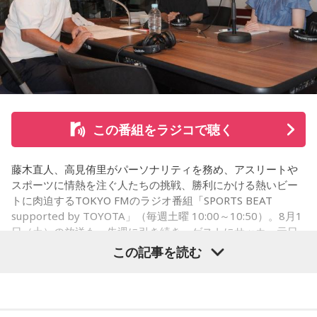
で流す曲は決めている。しかも自分の声で流したいと思っ
て、毎日ギターの弾き語りを書斎で練習して、音源として残
しているんです。娘たちにも聴こえているはずだから、お葬
式のときに『パパが弾いてた曲だ』と思ってもらえたら」と
思いを語りました。
この番組をラジコで聴く
コーナー後には、来場者から田村への質疑応答も実施。最後
藤木直人、高見侑里がパーソナリティを務め、アスリートや
には、田村がイベントを振り返り、「リスナーの皆さんのエ
スポーツに情熱を注ぐ人たちの挑戦、勝利にかける熱いビー
ンディング曲の話とかを聞いているだけでも、僕はポジティ
トに肉迫するTOKYO FMのラジオ番組「SPORTS BEAT
supported by TOYOTA」（毎週土曜 10:00～10:50）。8月1
ブになれた。確かに死はすごく悲しいことではあるんだけ
日（土）の放送も、先週に引き続き、ゲストにサッカー元日
ど、100％皆さんに必ず来るお別れなので、そのお別れとど
本代表の福田正博さんが登場！ 当記事では、「FIFAワールド
この記事を読む
うやって向き合うかということを考える一つのきっかけにな
カップ26（以下、W杯）」でブラジルに対する発言が波紋を
ればと思います」と締めくくりました。
呼んだ塩貝健人選手について、福田さんが語った模様を紹介
します。
また、イベント当日は文化放送1階のサテライトプラス広場に