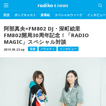
防災
ポッドキャスト
新番組
スペシャルウィーク
インタビュー
阿部真央×FM802 DJ・深町絵里
FM802開局30周年記念！「RADIO
MAGIC」スペシャル対談
音楽
バラエティ
インタビュー
2019.05.22 up