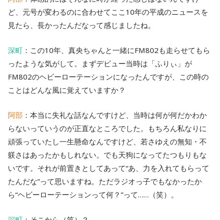
ど、元号が変わるのに合わせてここ10年の平成のニュースを
見たら、長かったんだなって感じましたね。
深町
：この10年、真央ちゃんと一緒にFM802も走らせてもら
ったような気がして。まずデビュー当時は「ふりぃ」が
FM802のヘビーローテーションになったんですが、この時の
ことはどんな風に覚えていますか？
阿部
：本当に失礼な話なんですけど、当時は何が何だかわか
らないっていうのが正直なところでした。もちろん私なりに
頑張っていたし一生懸命なんですけど、若さゆえの無知・不
躾さはあったかもしれない。でも天狗になってたつもりもな
いです。それが前置きとしてあって“あ、力を入れてもらって
たんだな”って思いますね。ただラジオっ子でもなかったか
ら“ヘビーローテーションって何？”って……（笑）。
深町
：そこから（笑）？