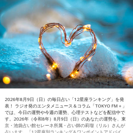
出演コーナーを持つなど、ニッポン放送リスナーにはお馴染
イプです。ただ、いつも冷静すぎると近寄りがたく見られる
こともあるので、時には素直になってみましょう。
みの髙津だが、『ニッポン放送ショウアップナイター』で解
説を務めるのは2013年以来、13年ぶりとなる。
＊
ペナントレースも終盤に差し掛かり、古巣・ヤクルトにとっ
天使も悪魔も、どちらもあなたの一部。自分の中の両方を知
て勝負の夏となる神宮球場の一戦での髙津氏ならではの視点
っておくことが、いざという時の本当の強さになるのかもし
れません。
に注目が集まる。
■監修者プロフィール：蝶ちょ（ちょうちょ）
『ニッポン放送ショウアップナイター』では、今後も60周年
池袋占い館セレーネ所属。電話占いメルにも出演。第六感で
のアニバーサリーイヤーにふさわしい球界のレジェンドたち
人の想いを捉える羅針盤ヒーラー。霊感タロット、四柱推
がスペシャルゲスト解説者として登場する。さらに、リスナ
命、宿曜占星術でオーダーメイドの鑑定を手掛ける。転職、
結婚、離別など多くの経験から、今どう動くべきか悩む人に
ーにとって嬉しい夏の味覚や現金が当たるプレゼント企画も
寄り添いナビゲートする。
実施する。
2026年8月9日（日）の毎日占い「12星座ランキング」を発
Webサイト：
https://selene-uranai.com/
表！ ラジオ発のエンタメニュース＆コラム「TOKYO FM＋」
YouTube：
https://www.youtube.com/@ataru-uranai
では、今日の運勢や今週の運勢、心理テストなどを配信中で
す。2026年（令和8年）8月9日（日）のあなたの運勢を、東
■髙津臣吾 コメント
京・池袋占い館セレーネ所属・占い師の莉瑠（リル）さんが
占います。「12星座別ランキング＆ワンポイントアドバイ