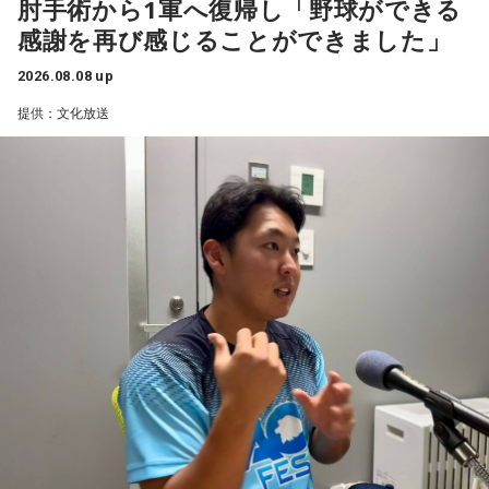
があるんだぞ」と言って、油断しないように警戒させる。そ
肘手術から1軍へ復帰し「野球ができる
して、「お前ら、（日本選手が）こんなことを言ってるぞ」
感謝を再び感じることができました」
と塩貝選手のコメントを（起爆剤として）使うことが可能な
1966年生まれの福田正博さんは、日本人初のJリーグ得点王に
んですよ。そういう意味でも、利用されてしまうものを提供
2026.08.08 up
輝き、Jリーグ通算228試合出場93得点を挙げ、日本代表では
しないほうが良かったなと僕は思っています。
提供：文化放送
45試合出場で9ゴールを記録するなど活躍を見せ、1993年に
はW杯アジア地区最終予選にも出場しました。2002年に現役
とはいえ、塩貝選手とはW杯が終わったときに違うところで
を引退した後は、サッカー解説者としてメディアでの活動の
会いましたけど、本当に純粋なんですよ。全然悪気がないと
ほか、講演会やサッカー教室をおこなうなど、自身の経験を
いうか。ただ、プロの選手としてそこまで考えてコメントす
活かしながら幅広く活動しています。
るべきだったかなとは思います。
◆「塩貝選手に悪意はなかった」
でもまだ若いですから。森保監督は“リバウンドメンタリテ
ィ”という言葉をよく使いますけど、何かうまくいかなかった
藤木：決勝トーナメントの相手がブラジルに決まった際、塩
後のリアクションがすごく重要で、今後そこを塩貝選手は試
貝選手の言葉が切り取られて話題になったというか、ブラジ
されるのかなと思いますし、その期待に応えるだけのものを
ルにちょっと火をつけてしまった部分もあるのかなと思った
持っている選手だと思いますから、良いエネルギーに変えて
のですが。
もらいたいなと思います。
福田：そうですね。塩貝選手に悪意はなかったと思います
----------------------------------------------------
し、素直に自分の気持ちを言っただけなのですが、それをブ
この日の放送をradikoタイムフリーで聴く
ラジルサイドがうまく切り取って、結果的に彼らのモチベー
※放送エリア外の方は、プレミアム会員の登録でご利用いた