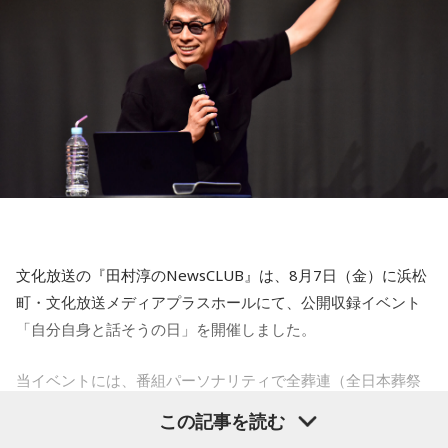
がら、これからの“自分らしい生き方”を考える時間を共有しま
心のモヤモヤが目立つような日です。今日は頑張らず、1人の
した。田村は、人生の最後に流したい曲について、「お葬式
時間を大切にしたり、のんびり過ごす時間を持つようにしま
で流す曲は決めている。しかも自分の声で流したいと思っ
しょう。
て、毎日ギターの弾き語りを書斎で練習して、音源として残
【今日の一言メッセージ】
しているんです。娘たちにも聴こえているはずだから、お葬
今日は不要なものを手放したり、今後の計画を見直すことを
式のときに『パパが弾いてた曲だ』と思ってもらえたら」と
心掛けると良い日です。
思いを語りました。
■監修者プロフィール：莉瑠（リル）
東京・池袋占い館セレーネ所属。10代に占いに出会い、勉
強、コミュニケーションなどの苦手な部分を克服。成績も最
下位からトップに。OL、芸能活動を経て、悩みやコンプレッ
コーナー後には、来場者から田村への質疑応答も実施。最後
クスを持つ方に寄り添いたいと本格的に占いの世界に進出。
文化放送の『田村淳のNewsCLUB』は、8月7日（金）に浜松
には、田村がイベントを振り返り、「リスナーの皆さんのエ
SATORI電話占い月間ランキング連続1位。占いコンテンツ
町・文化放送メディアプラスホールにて、公開収録イベント
ンディング曲の話とかを聞いているだけでも、僕はポジティ
『莉瑠と龍神様の絶対神託』リリース。
「自分自身と話そうの日」を開催しました。
Webサイト：
https://selene-uranai.com/
ブになれた。確かに死はすごく悲しいことではあるんだけ
オンライン占いセレーネ：
https://online-uranai.jp/
ど、100％皆さんに必ず来るお別れなので、そのお別れとど
当イベントには、番組パーソナリティで全葬連（全日本葬祭
うやって向き合うかということを考える一つのきっかけにな
業協同組合連合会）のフューネラルアンバサダーも務める田
この記事を読む
ればと思います」と締めくくりました。
村淳と、アシスタントの砂山圭大郎アナウンサーが登壇。