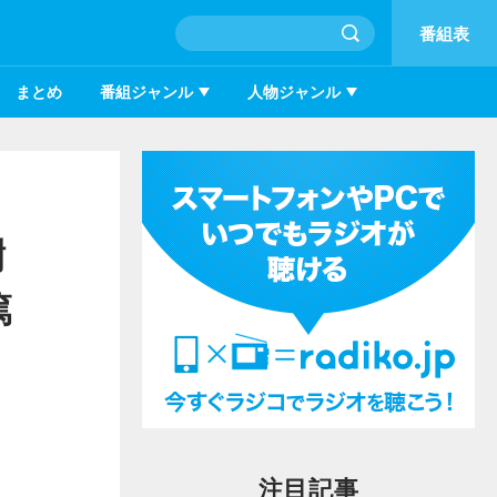
番組表
まとめ
番組ジャンル
人物ジャンル
樹
篤
注目記事