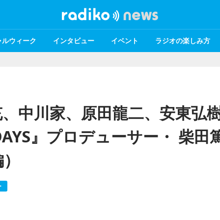
ャルウィーク
インタビュー
イベント
ラジオの楽しみ方
充、中川家、原田龍二、安東弘
AYS』プロデューサー・ 柴田
編）
ー