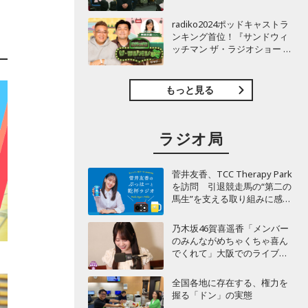
TBSラジオ『安住紳一郎の日
曜天国』インタビュー
radiko2024ポッドキャストラ
ンキング首位！『サンドウィ
ッチマン ザ・ラジオショー サ
タデー』インタビュー
もっと見る
ラジオ局
菅井友香、TCC Therapy Park
を訪問 引退競走馬の“第二の
馬生”を支える取り組みに感
動！
乃木坂46賀喜遥香「メンバー
のみんながめちゃくちゃ喜ん
でくれて」大阪でのライブで
毎回届く“親戚からの差し入
れ”とは？
全国各地に存在する、権力を
握る「ドン」の実態