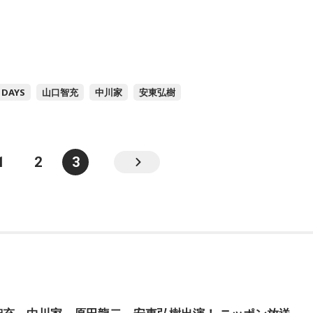
DAYS
山口智充
中川家
安東弘樹
1
2
3