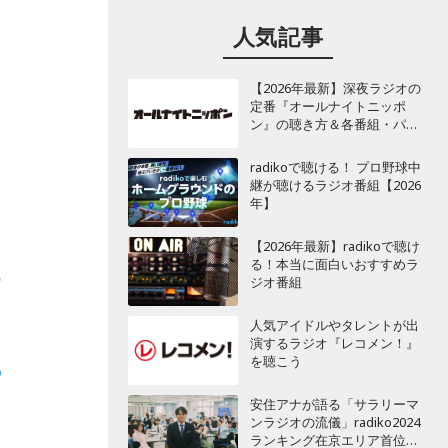
人気記事
【2026年最新】深夜ラジオの
定番『オールナイトニッポ
ン』の聴き方＆各番組・パー
ソナリティ一覧
radikoで聴ける！ プロ野球中
継が聴けるラジオ番組【2026
年】
【2026年最新】radikoで聴け
る！本当に面白いおすすめラ
の
ジオ番組
人気アイドルやタレントが出
演するラジオ『レコメン！』
を聴こう
の
安住アナが語る「サラリーマ
ンラジオの流儀」radiko2024
ランキング在京エリア首位