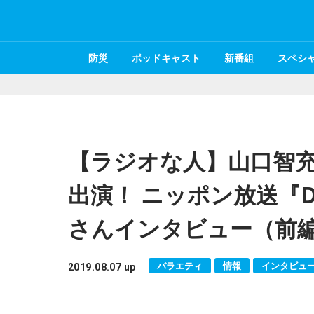
防災
ポッドキャスト
新番組
スペシ
【ラジオな人】山口智
出演！ ニッポン放送『D
さんインタビュー（前
バラエティ
情報
インタビュ
2019.08.07 up