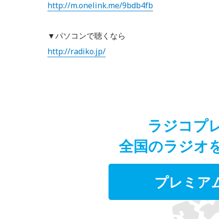
http://m.onelink.me/9bdb4fb
▼パソコンで聴くなら
http://radiko.jp/
ラジコプ
全国のラジオ
プレミア