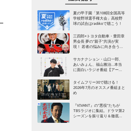
夏の甲子園「第108回全国高等
学校野球選手権大会」高校野
球の試合はradikoで聴こう！
三四郎×トヨタ自動車・豊田章
男会長 夢の"親子"共演が実
現！ 若者の悩みに向き合うポ
ッドキャスト番組が始動
サカナクション・山口一郎、
あいみょん、福山雅治…本当
に面白いラジオ番組【アーテ
ィスト編】
タイムフリー30で聴ける！
2026年7月のオススメ番組まと
め
『VIVANT』の"悪役"たちが
TBSラジオに集結。ドラマ第2
シーズンを振り返り＆徹底考
察！