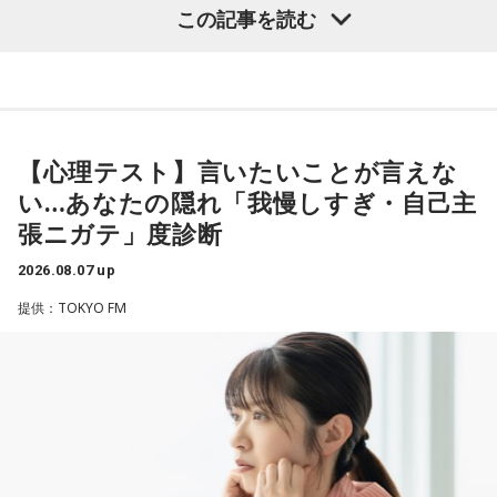
放送日時：TOKYO FM／FM 大阪 毎週日曜 22:00～22:25、エ
【質問】
この記事を読む
やっぱり、この世に生きている限りは、フィジカルなことっ
フエム山陰 毎週土曜 12:30～12:55
山奥の大きなダムを見学しているあなた。
てすごく大事なんですよね。だから、よりスピリチュアルを
出演者：江原啓之、奥迫協子
目の前には、たっぷりと水をたたえた巨大なダムがそびえて
発揮したいと思う場合には、フィジカルをとても大切にする
番組Webサイト：
https://www.tfm.co.jp/oto/
います。
ということが大事だと思うんですよね。
その景色を眺めていると、あなたはふとあることが気になり
ました。
――精神力を支えるのは徹底した体調管理であると説く江
さて、あなたが気になったのはどんなことですか？
【心理テスト】言いたいことが言えな
原。さらに、日常生活におけるコンディションづくりの重要
次の中から近いものを1つ選んでください。
い…あなたの隠れ「我慢しすぎ・自己主
性を語ります。
1． 水がこぼれてしまうことはないのか
張ニガテ」度診断
江原：やっぱり、集中力が欠けちゃうしね。だからご飯を食
2． こんなに水は必要なのか
べて、新しいお家を建てればまたよく寝られたりすると思う
2026.08.07 up
3． ひび割れなど壊れる心配はないか
けれど、そういう風な自分自身のメンテナンスというか、そ
4． どうやって放水しているのか
提供：TOKYO FM
れを大事にして、コンディションを常に最高に整えるという
ことであれば、もしかしたら悩んでいた時期は体調が不安定
【解説】
だったかもしれない。だって、普段だったら前向きにいける
この心理テストでわかることは、あなたの「我慢しすぎ・自
ところが、何かふと不安になっちゃったりするでしょう。
己主張ニガテ度」です。
例えば、小さいお子さんがいるときって、やっぱり楽しいけ
ダムの水は「溜め込んだ本音や感情」を暗示しています。ダ
れど身体がついていけないときって、ちょっと子育てが憂鬱
ムの何が気になったかで、あなたがなぜ言いたいことを飲み
になったりする時って出ちゃうじゃないですか。子どもの元
込んでしまうのか……その理由と、我慢の深さがわかります。