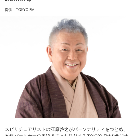
の……“色”かな？ その色がすごく一致している部分があったの
クフェスにも多数出演するだけでなく、アメリカで開催され
提供：TOKYO FM
で、今回はアニメのエンディングテーマとして曲を書かせて
た世界最大級の音楽フェスティバル「SXSW（サウス・バイ・
もらったんですけど、結構パーソナルな部分が出た作品にな
サウスウエスト）」の出演や中国ツアーの開催など、海外で
りました。
のライブも経験。そのほか、2019年公開の映画「惡の華」で
は主題歌と劇中歌を担当し、今年4月から放送されたテレビド
遠山：自分自身の内面をすごく辿って探っている曲ですよ
ラマ版「惡の華」では、たかはしほのかさんが劇伴を担当。
ね？
そして、今秋には初のアジアツアーの開催が決定していま
す。
ほのか：はい。私は「自分自身を分かってみたい」という気
持ちで作品を作っていて、もしかしたら皆さんも何かを作る
遠山：僕は「惡の華」が好きで、（テレビドラマ版ではW主
ときって、自分自身を分かってみたいから作るんじゃないか
演の）あのちゃんと鈴木福くんがめちゃくちゃ素晴らしかっ
なと思って、そういう曲を作りました。
たですけど、そういうドラマの音楽って、どう作っていく
の？
遠山：海ちゃんはどうですか？
ほのか：私も今回初めて関わらせてもらったんですけど、今
海：アニメでは、マンガ大好きな女の子が、同人誌とかを売
まで作ってきたライブでやる曲やバンドでやる曲の作り方と
るようなイベントに行って「自分でも描けるんだ！」と思っ
は全然違って……ドラマの映像にいかに没頭させるかが重要と
て、そこから自分で描き始めるんですけど、それが私自身の
いうか。リーガルリリーでは、音楽を聴いてほしくて作って
音楽体験とすごくつながっていて。
いるんですけれど、ドラマの音楽は、映像を観てもらわない
スピリチュアリストの江原啓之がパーソナリティをつとめ、
といけないので、逆に聴いてもらったらダメなんですよ。だ
番組パートナーの奥迫協子とお送りするTOKYO FMのラジオ