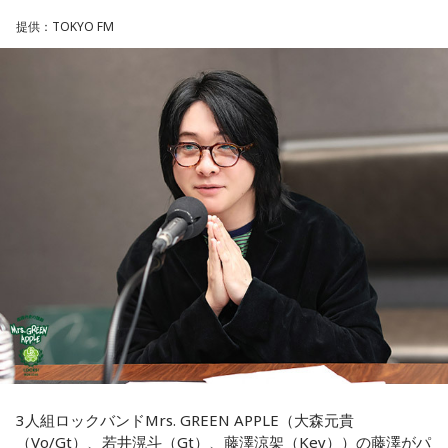
して選ぶ人もいます。
・令和8年8月8日のゾロ目
提供：TOKYO FM
・六曜「先勝」（午前中が吉とされる）
「お金が無事に戻ってくる」という言い伝えに由来するもの
で、開運アクションとして親しまれている考え方です。
「8」が並ぶことから縁起の良い日というイメージを持つ人も
いますが、暦の上では
寅の日
にあたるのが最大の特徴です。
ただし、財布を新調したからといって金運の上昇が保証され
るわけではありません。あくまでも縁起担ぎとして取り入れ
また、六曜は
先勝
で、一般的には午前中が吉、午後は控えめ
られている習慣です。
に過ごすのが良いという考え方があります。
■2026年8月8日に宝くじを買うのは？
■寅の日とは？
寅の日は、金運にまつわる吉日として紹介されることが多い
寅の日とは、12日に一度巡ってくる吉日
です。
ため、宝くじを購入するタイミングとして意識する人もいま
す。
虎は古くから「千里行って千里帰る」という言い伝えがあ
り、「出ていったものが無事に戻ってくる」と考えられてき
一方で、宝くじの当選を保証するものではありません。「縁
ました。そのため、お金や旅に関する縁起の良い日として親
起の良い日に買いたい」という気持ちから、暦を参考にする
しまれています。
人もいるという考え方です。
このことから、寅の日は次のようなタイミングに選ぶ人もい
■2026年8月8日に旅行へ行くのは？
3人組ロックバンドMrs. GREEN APPLE（大森元貴
ます。
（Vo/Gt）、若井滉斗（Gt）、藤澤涼架（Key））の藤澤がパ