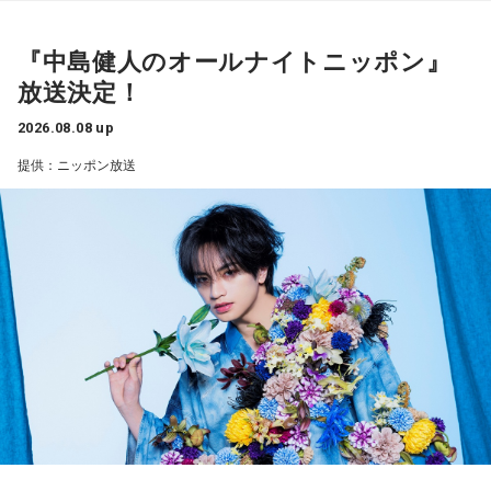
露する予定。（メールの締切は8月14日（金）正午）
山田「順調にいくのも難しくて、リハビリをしていく上でエ
『中島健人のオールナイトニッポン』
ラーが出たり、身体との感覚がつながりずらかったりするな
盛りだくさんの内容でお届けする一夜限りの特別番組『中島
放送決定！
かで、本当にトレーナーさんのおかげでうまくやっていただ
健人のオールナイトニッポン』は8月14日(金)25時からニッポ
きました」
ン放送をキーステーションに全国ネットで放送。
2026.08.08 up
提供：ニッポン放送
――石垣島で自主トレをともにした後輩である篠原響投手の
■募集メール
活躍をどうご覧になられましたか？
山田「球速がすごくて、僕も追いつけるように頑張ります」
◎メールテーマ『鬼事』
TVアニメ『逃げ上手の若君』第2期オープニングテーマ「鬼
――オールスターゲームの前に1軍へ復帰しました。ここまで
事」。中島健人はこの「鬼事」を「日々のイラッとした出来
2試合に登板してみていかがですか？
事」や「心がザワザワした、モヤモヤした事」を表す言葉と
山田「自分の持ち味が出せて抑えられることができたので、
してカジュアルに使っています。そんな、あなたの周りで起
そこは1番よかったのかなと思います。試合で投げる、野球が
きた「鬼事」を教えてください。
できる感謝というのも再び感じることができましたし、野球
中島健人が、どう立ち回ればよかったのか手を差し伸べま
が楽しかったですね」
す。
――今シーズンの登板はまだ2試合ですが、ヒットを1本も打