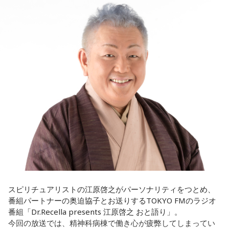
ト
放送日時：毎週土曜 13:00～13:53
ほのか：はい。
――患者からの暴言や暴力に心が折れそうになりながらも、
パーソナリティ：遠山大輔（グランジ）、潮紗理菜
過酷な現場で奮闘する看護師の相談に対し、江原は「意外な
番組Webサイト：
https://www.tfm.co.jp/countdownjapan/
遠山：この楽曲はどこから作り始めました？
ことを申し上げるようだけれど……」と前置きした上で、具体
番組公式X：
@JA_CDJ
的なアドバイスを提示しました。
ほのか：「これ描いて死ね」は、マンガを描くことを題材に
した作品なんですけど、まずは原作を読みました。それで、0
江原：私はね、ちょっと意外なことを申し上げるようだけれ
から1にするときに、心のなかで薪をくべて火種を燃やしてい
ど、「体力」だと思います。やっぱり、ちゃんと食べて、よ
く。そして、風が吹いてめちゃめちゃ燃えていくみたいな。
く寝る。で、やっぱり看護師さんって不規則でしょう？ 夜勤
そういったものを絶やさずに「自分だけでやっていくぞ！」
とかね。いろいろとシフトがあるから、身体のコンディショ
みたいな気持ちと、私がお家で音楽を作っているとき
ンを持っていくのがとっても大変だと思うの。
の……“色”かな？ その色がすごく一致している部分があったの
で、今回はアニメのエンディングテーマとして曲を書かせて
これ、ばかにならなくて、私、いつもフィジカルとスピリチ
もらったんですけど、結構パーソナルな部分が出た作品にな
ュアルというものは、いつも同じく同等に思わなきゃダメだ
りました。
と言っているんです。昔から「健全な身体に健全な精神宿
る」って言いますでしょう？
遠山：自分自身の内面をすごく辿って探っている曲ですよ
スピリチュアリストの江原啓之がパーソナリティをつとめ、
ね？
番組パートナーの奥迫協子とお送りするTOKYO FMのラジオ
それは、例えばご病気の方とかはダメだとか、そういう風に
番組「Dr.Recella presents 江原啓之 おと語り」。
差別しているわけではなくてね。私達、コンディションが良
ほのか：はい。私は「自分自身を分かってみたい」という気
今回の放送では、精神科病棟で働き心が疲弊してしまってい
いと心のコンディションも良くなりません？ やっぱり、寝不