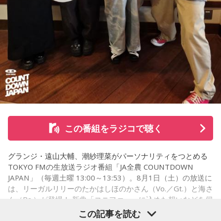
いて…」
■番組ハッシュタグ：#中島健人ANN
「優柔不断な性格のせいで、こんな事が…」
あなたの人生相談を送ってください。その相談を受け、中島
健人が遊戯王の話をします。
※ メールの件名は「決闘」でお願いします。
◎「中島健人イメージランキング」
街の人に調査したら、中島健人が1位にランクインしそうな
「ランキングのタイトルだけ」を送ってきてください。
この番組をラジコで聴く
＜例＞
グランジ・遠山大輔、潮紗理菜がパーソナリティをつとめる
・家の照明、指パッチンで消してそうランキング
TOKYO FMの生放送ラジオ番組「JA全農 COUNTDOWN
・コンビニで「温めますか？」とか「レジ袋はいります
JAPAN」（毎週土曜 13:00～13:53）。8月1日（土）の放送に
か？」とか聞かれる前に全部先に言ってきそうな男ランキン
は、リーガルリリーのたかはしほのかさん（Vo.／Gt.）と海さ
グ
ん（Ba.）が登場！ 新曲「コニファー」に込めた想いなどを伺
いました。
・渋谷のギャル1000人に聴きました「愛用してるタブレット
この記事を読む