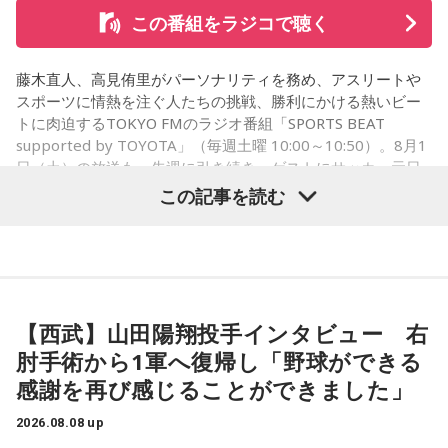
の過去を知り尽くした二人の赤裸々暴露トークは必聴です
この番組をラジコで聴く
よ！
コーナー後には、来場者から田村への質疑応答も実施。最後
この番組をラジコで聴く
藤木直人、高見侑里がパーソナリティを務め、アスリートや
には、田村がイベントを振り返り、「リスナーの皆さんのエ
スポーツに情熱を注ぐ人たちの挑戦、勝利にかける熱いビー
ンディング曲の話とかを聞いているだけでも、僕はポジティ
トに肉迫するTOKYO FMのラジオ番組「SPORTS BEAT
supported by TOYOTA」（毎週土曜 10:00～10:50）。8月1
ブになれた。確かに死はすごく悲しいことではあるんだけ
日（土）の放送も、先週に引き続き、ゲストにサッカー元日
ラジオ日本『加藤裕介の横浜ポップJ』12時～14時
ど、100％皆さんに必ず来るお別れなので、そのお別れとど
本代表の福田正博さんが登場！ 当記事では、「FIFAワールド
この記事を読む
54分
うやって向き合うかということを考える一つのきっかけにな
カップ26（以下、W杯）」でブラジルに対する発言が波紋を
ればと思います」と締めくくりました。
呼んだ塩貝健人選手について、福田さんが語った模様を紹介
します。
ゲストでおニャン子クラブ元メンバーの立見里歌さんが登
また、イベント当日は文化放送1階のサテライトプラス広場に
場！ 曜日別パートナー・新田恵利さんとおニャン子マル秘
て「イタコト展」も開催。「誰かの心のこりが、誰かの心の
トークが炸裂…!?
【西武】山田陽翔投手インタビュー 右
こりを和らげる」をテーマに、さまざまな「心のこり」に触
（左から）福田正博さん、藤木直人、高見侑里
肘手術から1軍へ復帰し「野球ができる
この番組をラジコで聴く
れながら、自分自身の想いを見つめ直す機会を届けました。
感謝を再び感じることができました」
なお、この模様は8月11日（火・祝）午前9時00分～10時00
1966年生まれの福田正博さんは、日本人初のJリーグ得点王に
2026.08.08 up
輝き、Jリーグ通算228試合出場93得点を挙げ、日本代表では
分に、文化放送で特別番組として放送します。