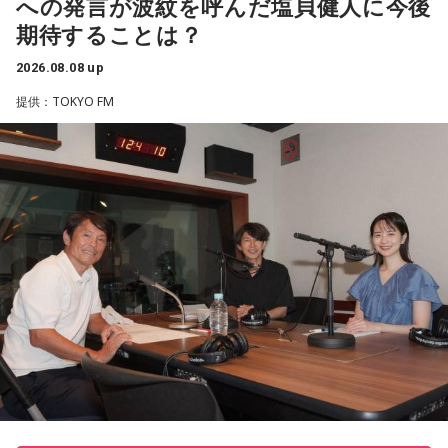
への発言が波紋を呼んだ塩貝健人に今後
ろう」のコーナーでは、大きな成功でなくても「自分、本当
期待することは？
によく頑張ったな」と思えるこれまでの出来事を、“自分への
表彰状”という形で来場者から募集・紹介。自身の記憶を改め
2026.08.08 up
TOKYO FM『Blue Ocean』9時～11時
て言葉にすることで、人生をじっくりと見つめ直す時間とな
提供：TOKYO FM
りました。
「聴くもの全てが恋に落ちる BlueOcean LA LA LA オールリ
クエスト」開催！ リクエストが採用された方全員に3000円
続く「人生の最後に流したい私のエンディング曲」のコーナ
のクオカードをプレゼント。
ーでは、来場者が選んだ“人生の最後に流したい一曲”にまつわ
る思い出を紹介。音楽を通してこれまでの人生を振り返りな
この番組をラジコで聴く
がら、これからの“自分らしい生き方”を考える時間を共有しま
した。田村は、人生の最後に流したい曲について、「お葬式
で流す曲は決めている。しかも自分の声で流したいと思っ
て、毎日ギターの弾き語りを書斎で練習して、音源として残
J-WAVE『AVALON』22時～23時30分
しているんです。娘たちにも聴こえているはずだから、お葬
式のときに『パパが弾いてた曲だ』と思ってもらえたら」と
kenken代表率いる我流の会には、プライベートでもめっちゃ
思いを語りました。
仲良し、俳優の山田孝之さんが登場。同居経験もあり、互い