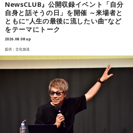
NewsCLUB』公開収録イベント「自分
自身と話そうの日」を開催 ～来場者と
この番組をラジコで聴く
ともに“人生の最後に流したい曲”など
をテーマにトーク
2026.08.08 up
文化放送『吉田照美 飛べ！サルバドール』15時30
分～17時50分
提供：文化放送
意外や意外！ 文化放送の先輩でありながら、ラジオ番組での
対談は初！「みのもんた×吉田照美」 最初で最後（？）のロ
ング対談をお届けします。
この番組をラジコで聴く
ニッポン放送『高田文夫のラジオビバリー昼ズ』11
時30分～13時