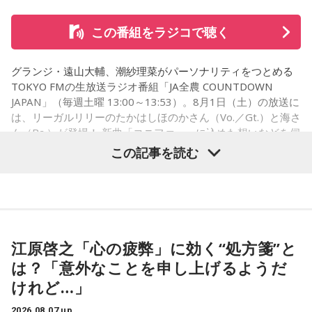
遠山：リーガルリリーは、7月11日（土）に新曲「コニファ
ー」を配信リリースしました。おめでとうございます。
この番組をラジコで聴く
ほのか・海：ありがとうございます。
グランジ・遠山大輔、潮紗理菜がパーソナリティをつとめる
潮：「コニファー」はテレビアニメ「これ描いて死ね」のエ
TOKYO FMの生放送ラジオ番組「JA全農 COUNTDOWN
ンディングテーマとなっています。
JAPAN」（毎週土曜 13:00～13:53）。8月1日（土）の放送に
は、リーガルリリーのたかはしほのかさん（Vo.／Gt.）と海さ
遠山：テレビアニメの楽曲を手がけるのは初めてじゃないよ
ん（Ba.）が登場！ 新曲「コニファー」に込めた想いなどを伺
ね？
いました。
この記事を読む
ほのか：はい。
遠山：この楽曲はどこから作り始めました？
（左から）潮紗理菜、たかはしほのかさん、海さん、遠山大
輔
ほのか：「これ描いて死ね」は、マンガを描くことを題材に
江原啓之「心の疲弊」に効く“処方箋”と
した作品なんですけど、まずは原作を読みました。それで、0
から1にするときに、心のなかで薪をくべて火種を燃やしてい
は？「意外なことを申し上げるようだ
く。そして、風が吹いてめちゃめちゃ燃えていくみたいな。
◆“真逆な作り方”で楽曲制作
けれど…」
そういったものを絶やさずに「自分だけでやっていくぞ！」
みたいな気持ちと、私がお家で音楽を作っているとき
リーガルリリーは高校在学時から注目を集め、国内大型ロッ
2026.08.07 up