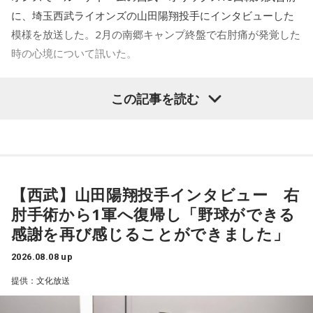
この番組をラジコで聴く
いなくブラジルが上なんですよ。そこで日本サイドが考えな
に、埼玉西武ライオンズの山田陽翔投手にインタビューした
きゃいけないことは、ブラジルに油断してもらう、隙を見せ
てもらうということも1つだと思っていて。
模様を放送した。2月の南郷キャンプ終盤で右肘痛が発覚した
時の心境について訊いた。
FMヨコハマ『深夜の音楽食堂』24時30分～25時
去年おこなったブラジルとの親善試合では、日本が2-0から3
点を取ってブラジルに勝っているんです。だけれども、ブラ
――1軍デビューを果たしたプロ3年目の昨シーズンは素晴ら
ジルは対戦相手が決まったときに「オランダじゃなくて良か
この記事を読む
松重豊さんがマスターをつとめる『深夜の音楽食堂』。今夜
しい成績だったかと思いますが、「求めすぎずに自分のやる
った」と思っていた。日本ということで、少しでも油断して
はドラマ「バイプレイヤーズ」で共演中の光石研さんがご来
くれれば、日本にとっては好都合じゃないですか。
べきことをできていた」と振り返りましたね。
店！ 音楽話をたっぷりお届けします。
山田「チームから与えられた役割をまっとうできたと思うの
ただ、ブラジルの監督の立場からすると、その油断が一番危
で、そこは自分のなかではいい評価をしていた感じです」
険なんです。だから、「去年の親善試合では2-0から逆転され
この番組をラジコで聴く
ているんだ。メンバーは違うかもしれないけれど、日本は力
【西武】山田陽翔投手インタビュー 右
――過去2年の苦労は昨シーズンに活きていたということです
があるんだぞ」と言って、油断しないように警戒させる。そ
肘手術から1軍へ復帰し「野球ができる
して、「お前ら、（日本選手が）こんなことを言ってるぞ」
ね。
感謝を再び感じることができました」
と塩貝選手のコメントを（起爆剤として）使うことが可能な
山田「活きていると思います。ウエイトトレーニングなどで
んですよ。そういう意味でも、利用されてしまうものを提供
身体作りができたと思うので、結果を出さないといけないと
2026.08.08 up
この他にも各局で豪華ゲストが登場します。紹介しきれなか
しないほうが良かったなと僕は思っています。
ころで出せたというのはよかったと思います」
った番組は、各局の特設ページでチェックしてみてください
提供：文化放送
とはいえ、塩貝選手とはW杯が終わったときに違うところで
ね！
会いましたけど、本当に純粋なんですよ。全然悪気がないと
――2月の南郷キャンプ終盤で右肘痛が発覚した時の心境を教