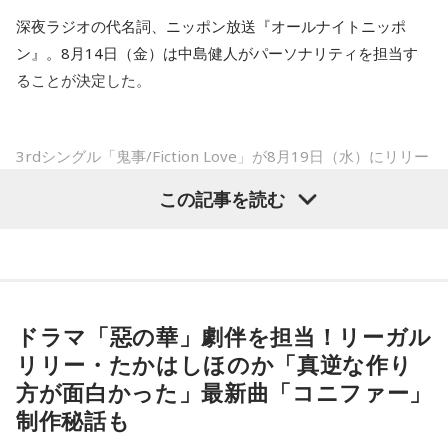
※ メールの件名は「鬼事」でお願いします。
深夜ラジオの代名詞、ニッポン放送『オールナイトニッポ
たれていないです。
ン』。8月14日（金）は中島健人がパーソナリティを担当す
山田「そうなんですか？ 何の意識もしていないです（笑）。
◎コーナー『人生アイズ相談ドラゴン』
ることが決定した。
1イニングを無失点で抑える。どれだけピンチを作っても無失
「仕事場の上司、良い人なんだけどここが好きになれなく
点で抑えるというのが中継ぎの仕事なので、それができたと
て…」
いうのは本当にいいことなのかなと思います」
「友人と遊んだ時に言われたあの一言がずっとモヤモヤして
3rdシングル「鬼事/Fiction Love」が8月19日（水）にリリー
いて…」
スされることを記念して、中島健人が通称“1部”のパーソナリ
※インタビュアー：文化放送・斉藤一美アナウンサー
この記事を読む
「優柔不断な性格のせいで、こんな事が…」
ティを初めて担当する。番組では、新曲「鬼事/Fiction
あなたの人生相談を送ってください。その相談を受け、中島
Love」の話はもちろん、新曲にまつわるテーマでリスナーか
健人が遊戯王の話をします。
らメールを募集したり、中島の愛に溢れた遊戯王トークも披
露する予定。（メールの締切は8月14日（金）正午）
※ メールの件名は「決闘」でお願いします。
ドラマ「惡の華」劇伴を担当！リーガル
盛りだくさんの内容でお届けする一夜限りの特別番組『中島
◎「中島健人イメージランキング」
リリー・たかはしほのか「真逆な作り
健人のオールナイトニッポン』は8月14日(金)25時からニッポ
街の人に調査したら、中島健人が1位にランクインしそうな
方が面白かった」最新曲「コニファー」
ン放送をキーステーションに全国ネットで放送。
「ランキングのタイトルだけ」を送ってきてください。
制作秘話も