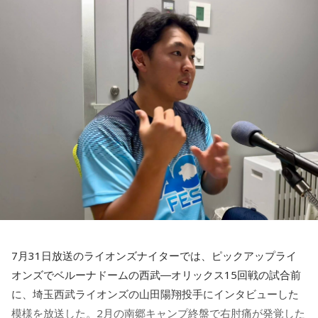
いうか。ただ、プロの選手としてそこまで考えてコメントす
えてください。
▼各局のスペシャルウィーク特設ページまとめ
るべきだったかなとは思います。
山田「痛かったですし、手術のタイミングはすごく悩んだの
https://news.radiko.jp/article/edit/3436/intro/
ですが、3月9日に手術をさせていただいた。痛いままプレー
でもまだ若いですから。森保監督は“リバウンドメンタリテ
をしていても成績も上がらないですし、自分としても不安を
ィ”という言葉をよく使いますけど、何かうまくいかなかった
▼radiko.jp
後のリアクションがすごく重要で、今後そこを塩貝選手は試
抱えながらプレーをするのは嫌だったので、できるだけ早く
http://radiko.jp/
されるのかなと思いますし、その期待に応えるだけのものを
手術をして、早く復帰ができるようにというので決断しまし
持っている選手だと思いますから、良いエネルギーに変えて
た」
▼プレミアム会員登録はこちらから
もらいたいなと思います。
http://radiko.jp/rg/premium/
――以前から痛みはあったのでしょうか？
----------------------------------------------------
この日の放送をradikoタイムフリーで聴く
山田「痛みがない範囲でできていたのですが、痛みの場所が
※各局の放送エリアでは、今まで通り「radiko.jp」(無料)で
※放送エリア外の方は、プレミアム会員の登録でご利用いた
動いてしまって、数ミリでも痛みの場所が動くだけで痛みが
お楽しみ頂けます。
だけます。
変わってくるので」
----------------------------------------------------
7月31日放送のライオンズナイターでは、ピックアップライ
――実戦復帰まで4ヶ月という診断のもと、ファームで最初に
＜番組概要＞
オンズでベルーナドームの西武―オリックス15回戦の試合前
番組名：SPORTS BEAT supported by TOYOTA
投げたのは7月11日でした。リハビリはうまくいったという
放送日時：毎週土曜 10:00～10:50
に、埼玉西武ライオンズの山田陽翔投手にインタビューした
ことでしょうか？
パーソナリティ：藤木直人、高見侑里
模様を放送した。2月の南郷キャンプ終盤で右肘痛が発覚した