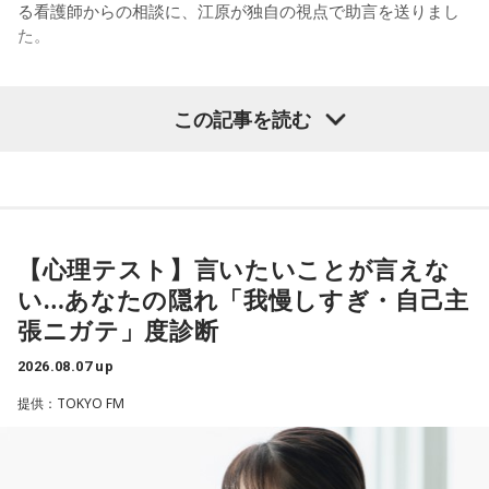
持ちで作品を作っていて、もしかしたら皆さんも何かを作る
る看護師からの相談に、江原が独自の視点で助言を送りまし
足のときってちょっとネガティブになっちゃったり、笑顔が
ときって、自分自身を分かってみたいから作るんじゃないか
た。
ちょっと欠けちゃったりね。
なと思って、そういう曲を作りました。
やっぱり、この世に生きている限りは、フィジカルなことっ
遠山：海ちゃんはどうですか？
パーソナリティの江原啓之
てすごく大事なんですよね。だから、よりスピリチュアルを
この記事を読む
発揮したいと思う場合には、フィジカルをとても大切にする
海：アニメでは、マンガ大好きな女の子が、同人誌とかを売
ということが大事だと思うんですよね。
るようなイベントに行って「自分でも描けるんだ！」と思っ
＜リスナーからの相談＞
て、そこから自分で描き始めるんですけど、それが私自身の
――精神力を支えるのは徹底した体調管理であると説く江
私は精神科病棟で看護師として働いています。幻覚や妄想に
音楽体験とすごくつながっていて。
原。さらに、日常生活におけるコンディションづくりの重要
より精神症状が不安定な患者さんから、暴言や暴力を振るわ
性を語ります。
れることがあります。病気だからと割り切って仕事に就いて
【心理テスト】言いたいことが言えな
「あ、自分もバンドできるんだ」みたいな、そういうときの
いるのですが、心が疲れてきています。私生活は充実してお
ワクワク感のようなものが、いろんな不安や葛藤を飛び越え
い…あなたの隠れ「我慢しすぎ・自己主
江原：やっぱり、集中力が欠けちゃうしね。だからご飯を食
り、夫と新しく家を建てるためにも仕事は辞められません。
ちゃうみたいな、そういうバイタリティのある曲だなと思い
張ニガテ」度診断
べて、新しいお家を建てればまたよく寝られたりすると思う
仕事がつらいからこそ私生活が充実する、幸せになるぞとい
ます。歌詞は自分と向き合っている部分も結構あるんですけ
けれど、そういう風な自分自身のメンテナンスというか、そ
う気持ちで頑張ろうと思うのですが、患者さんと関わる上で
ど、音像がかなり爽やかなので、そういうものを飛び越えて
2026.08.07 up
れを大事にして、コンディションを常に最高に整えるという
の心持ちについてアドバイスをいただけないでしょうか？
いくような“若さ”をすごく感じました。
ことであれば、もしかしたら悩んでいた時期は体調が不安定
提供：TOKYO FM
だったかもしれない。だって、普段だったら前向きにいける
＜江原からの回答＞
次回8月8日（土）の放送は、シンガーソングライター・バー
ところが、何かふと不安になっちゃったりするでしょう。
チャルYouTuberのぼっちぼろまるさんをゲストに迎えてお届
――患者からの暴言や暴力に心が折れそうになりながらも、
けします。