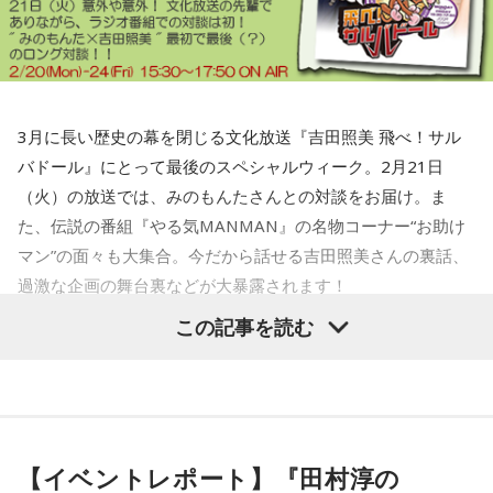
3月に長い歴史の幕を閉じる文化放送『吉田照美 飛べ！サル
バドール』にとって最後のスペシャルウィーク。2月21日
（火）の放送では、みのもんたさんとの対談をお届け。ま
た、伝説の番組『やる気MANMAN』の名物コーナー“お助け
マン”の面々も大集合。今だから話せる吉田照美さんの裏話、
過激な企画の舞台裏などが大暴露されます！
この記事を読む
TBSラジオ『伊集院光とらじおと』8時30分～11時
北海道日本ハムファイターズの大谷翔平選手がゲストで登
場。沖縄キャンプ中の大谷翔平選手に、伊集院光さんが独占
【イベントレポート】『田村淳の
インタビューした模様をお送りします！