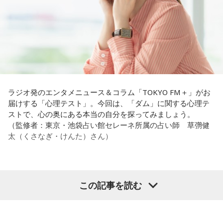
気な「キャー！」というのも、元気なときには「もう！」と
いうくらいで済むけれど、頭が痛いときはキツイもんね。そ
【解答】
ういうことなんですよね。
1．こぼれてしまわないか……我慢しすぎ度90％
自分の体力、コンディション。「元気」の「気」は中がお米
限界が気になったあなた。本音をギリギリまで溜め込んでい
（氣）だから、しっかり食べて、元気をつけていってくださ
ませんか。「嫌われるかも」という不安から、言葉を飲み込
い。それも、仕事のうちです。
み続けてきたのでは。でも、あなたが少し本音を見せても、
大切な人は離れていきません。小さな「イヤ」から、言葉に
ラジオ発のエンタメニュース＆コラム「TOKYO FM＋」がお
してみましょう。
パートナーの奥迫協子、パーソナリティの江原啓之
届けする「心理テスト」。今回は、「ダム」に関する心理テ
ストで、心の奥にある本当の自分を探ってみましょう。
2．こんなに必要なのか……我慢しすぎ度45％
（監修者：東京・池袋占い館セレーネ所属の占い師 草彅健
水の価値を気にしたあなた。裏を返せば、自分の意見に「言
太（くさなぎ・けんた）さん）
うほどの価値があるのかな」と、自信を持てずにいるのかも
●江原啓之 今夜の格言
しれません。しかし、あなたの考えには、ちゃんと意味があ
「フィジカルはスピリチュアルの基本です」
ります。肩の力を抜いて、まずは思ったことを口にする練習
から。
＜番組概要＞
【質問】
この記事を読む
番組名：Dr.Recella presents 江原啓之 おと語り
山奥の大きなダムを見学しているあなた。
3．壊れる心配はないか……我慢しすぎ度70％
放送日時：TOKYO FM／FM 大阪 毎週日曜 22:00～22:25、エ
目の前には、たっぷりと水をたたえた巨大なダムがそびえて
ダムが壊れないか気になったあなた。対立することで関係が
フエム山陰 毎週土曜 12:30～12:55
います。
壊れるのを恐れ、その場を丸く収めるために本音を飲み込む
出演者：江原啓之、奥迫協子