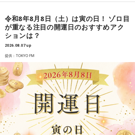
その景色を眺めていると、あなたはふとあることが気になり
タイプです。ですが、健全なぶつかり合いは、関係をむしろ
番組Webサイト：
https://www.tfm.co.jp/oto/
ました。
深めるもの。意見を伝えることは、わがままではないと考え
さて、あなたが気になったのはどんなことですか？
てみては。
令和8年8月8日（土）は寅の日！ ゾロ目
次の中から近いものを1つ選んでください。
が重なる注目の開運日のおすすめアク
4．どうやって放水しているのか……我慢しすぎ度20％
1． 水がこぼれてしまうことはないのか
ションは？
上手な出し方を気にしたあなた。本音を出そうという意識は
2． こんなに水は必要なのか
しっかり持っているので、我慢しすぎは少なめです。ただ、
2026.08.07 up
3． ひび割れなど壊れる心配はないか
どう言えば角が立たないかを考えすぎて、タイミングを逃す
4． どうやって放水しているのか
提供：TOKYO FM
ことも。完璧を意識しすぎず、素直に伝えてみるのがコツで
す。
【解説】
この心理テストでわかることは、あなたの「我慢しすぎ・自
＊
己主張ニガテ度」です。
我慢できるのは、あなたが優しくて、まわりを思いやれる証
ダムの水は「溜め込んだ本音や感情」を暗示しています。ダ
拠です。あとは少しだけ、自分の本音も大切にしてあげまし
ムの何が気になったかで、あなたがなぜ言いたいことを飲み
ょう。
込んでしまうのか……その理由と、我慢の深さがわかります。
■監修者プロフィール：草彅健太（くさなぎ・けんた）
【解答】
東京池袋占い館セレーネ所属。メンタルケアカウンセラー。
鑑定件数は若い女性を中心に7,000件を超え、占いイベントや
1．こぼれてしまわないか……我慢しすぎ度90％