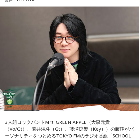
・資格の勉強や新しい習い事を始める
最高の演奏を、本当にありがとうございました。（埼玉県 18
ただし、財布を新調したからといって金運の上昇が保証され
・神社へ参拝する
歳 女の子）
るわけではありません。あくまでも縁起担ぎとして取り入れ
・仕事や趣味の新たな目標を立てる
られている習慣です。
＊
また、六曜の「先勝」は一般的に
午前中が吉
とされているた
■2026年8月8日に宝くじを買うのは？
め、大切な予定を入れる場合は午前中を選ぶという考え方も
大森：ありがとうございます！ 花火すごかったですね！
あります。
寅の日は、金運にまつわる吉日として紹介されることが多い
若井：すごかったよ！ ステージからの景色も花火も最高でし
ため、宝くじを購入するタイミングとして意識する人もいま
なお、これらは古くから伝わる暦の考え方であり、運気の上
たけれど。
す。
昇や成果を保証するものではありません。自分の予定やライ
フスタイルに合わせて、無理のない範囲で取り入れるとよい
藤澤：そうだよね！
一方で、宝くじの当選を保証するものではありません。「縁
でしょう。
起の良い日に買いたい」という気持ちから、暦を参考にする
大森：「ダーリン」で、本編ラストで花火が上がるというの
人もいるという考え方です。
■令和8年8月8日の「8」が並ぶ日に注目が集まる理由
は結構すごいです。「ケセラセラ」って今まででも花火が上
がったりというか、大きい演出ってすごく親和性があると思
■2026年8月8日に旅行へ行くのは？
2026年8月8日は、「令和8年8月8日」と「8」が並ぶ印象的
うのだけれど。
な日付です。
寅の日は、「千里行って千里帰る」という言い伝えから、旅
「ダーリン」でというのはやっぱりミュージックビデオがあ
行や出張にも縁起が良い日とされています。
3人組ロックバンドMrs. GREEN APPLE（大森元貴
数字の「8」は、末広がりの形から縁起の良い数字として親し
あいう感じだったから、すごくみんな受け入れられるという
（Vo/Gt）、若井滉斗（Gt）、藤澤涼架（Key））の藤澤がパ
まれており、開店日や記念日、イベントの開催日として選ば
か良かったのかなと思うのだけれど。バラード曲で花火って
夏休み期間中ということもあり、旅行や帰省を予定している
ーソナリティをつとめるTOKYO FMのラジオ番組「SCHOOL