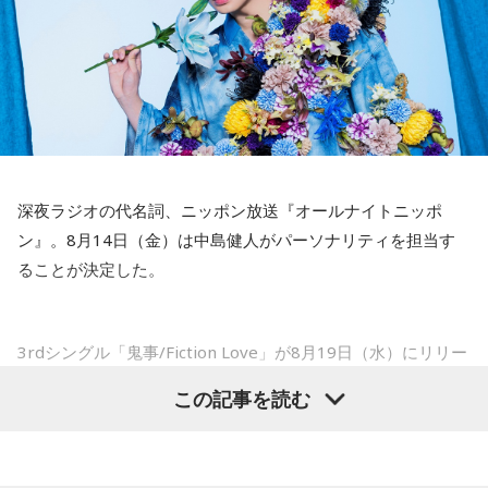
が楽しかったですね」
ですが、3月9日に手術をさせていただいた。痛いままプレー
をしていても成績も上がらないですし、自分としても不安を
――今シーズンの登板はまだ2試合ですが、ヒットを1本も打
抱えながらプレーをするのは嫌だったので、できるだけ早く
たれていないです。
手術をして、早く復帰ができるようにというので決断しまし
山田「そうなんですか？ 何の意識もしていないです（笑）。
た」
1イニングを無失点で抑える。どれだけピンチを作っても無失
点で抑えるというのが中継ぎの仕事なので、それができたと
――以前から痛みはあったのでしょうか？
いうのは本当にいいことなのかなと思います」
深夜ラジオの代名詞、ニッポン放送『オールナイトニッポ
山田「痛みがない範囲でできていたのですが、痛みの場所が
ン』。8月14日（金）は中島健人がパーソナリティを担当す
動いてしまって、数ミリでも痛みの場所が動くだけで痛みが
※インタビュアー：文化放送・斉藤一美アナウンサー
ることが決定した。
変わってくるので」
――実戦復帰まで4ヶ月という診断のもと、ファームで最初に
3rdシングル「鬼事/Fiction Love」が8月19日（水）にリリー
投げたのは7月11日でした。リハビリはうまくいったという
スされることを記念して、中島健人が通称“1部”のパーソナリ
この記事を読む
ことでしょうか？
ティを初めて担当する。番組では、新曲「鬼事/Fiction
山田「トレーナーさんのおかげでうまくいったと思います」
Love」の話はもちろん、新曲にまつわるテーマでリスナーか
らメールを募集したり、中島の愛に溢れた遊戯王トークも披
――想定通りにいったということですね。