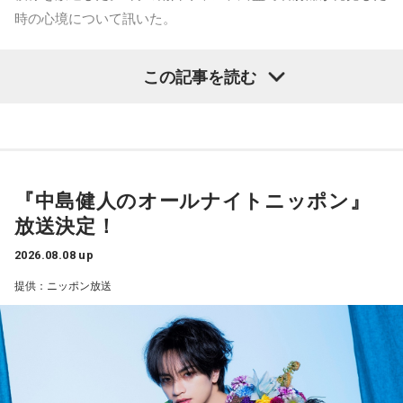
山田「トレーナーさんのおかげでうまくいったと思います」
番組Webサイト：
https://www.tfm.co.jp/beat/
時の心境について訊いた。
番組公式X：
@SPORTSBEAT_TFM
――想定通りにいったということですね。
――1軍デビューを果たしたプロ3年目の昨シーズンは素晴ら
山田「順調にいくのも難しくて、リハビリをしていく上でエ
この記事を読む
しい成績だったかと思いますが、「求めすぎずに自分のやる
ラーが出たり、身体との感覚がつながりずらかったりするな
べきことをできていた」と振り返りましたね。
かで、本当にトレーナーさんのおかげでうまくやっていただ
山田「チームから与えられた役割をまっとうできたと思うの
きました」
で、そこは自分のなかではいい評価をしていた感じです」
――石垣島で自主トレをともにした後輩である篠原響投手の
『中島健人のオールナイトニッポン』
――過去2年の苦労は昨シーズンに活きていたということです
活躍をどうご覧になられましたか？
放送決定！
ね。
山田「球速がすごくて、僕も追いつけるように頑張ります」
山田「活きていると思います。ウエイトトレーニングなどで
2026.08.08 up
身体作りができたと思うので、結果を出さないといけないと
――オールスターゲームの前に1軍へ復帰しました。ここまで
提供：ニッポン放送
ころで出せたというのはよかったと思います」
2試合に登板してみていかがですか？
山田「自分の持ち味が出せて抑えられることができたので、
――2月の南郷キャンプ終盤で右肘痛が発覚した時の心境を教
そこは1番よかったのかなと思います。試合で投げる、野球が
えてください。
できる感謝というのも再び感じることができましたし、野球
山田「痛かったですし、手術のタイミングはすごく悩んだの