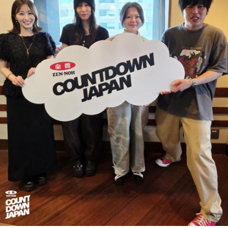
演の）あのちゃんと鈴木福くんがめちゃくちゃ素晴らしかっ
たですけど、そういうドラマの音楽って、どう作っていく
の？
ほのか：私も今回初めて関わらせてもらったんですけど、今
まで作ってきたライブでやる曲やバンドでやる曲の作り方と
は全然違って……ドラマの映像にいかに没頭させるかが重要と
いうか。リーガルリリーでは、音楽を聴いてほしくて作って
いるんですけれど、ドラマの音楽は、映像を観てもらわない
といけないので、逆に聴いてもらったらダメなんですよ。だ
から、音楽を通して真逆な作り方を体験できて、めちゃめち
ゃ面白かったです。
（左から）たかはしほのかさん、海さん
◆新曲「コニファー」に込めた想い