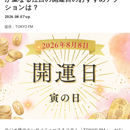
4．どうやって放水しているのか……我慢しすぎ度20％
■2026年8月8日はどんな日？
ションは？
上手な出し方を気にしたあなた。本音を出そうという意識は
しっかり持っているので、我慢しすぎは少なめです。ただ、
2026.08.07 up
2026年8月8日（土）・先勝
どう言えば角が立たないかを考えすぎて、タイミングを逃す
・寅の日
提供：TOKYO FM
ことも。完璧を意識しすぎず、素直に伝えてみるのがコツで
・令和8年8月8日のゾロ目
す。
・六曜「先勝」（午前中が吉とされる）
＊
「8」が並ぶことから縁起の良い日というイメージを持つ人も
いますが、暦の上では
寅の日
にあたるのが最大の特徴です。
我慢できるのは、あなたが優しくて、まわりを思いやれる証
拠です。あとは少しだけ、自分の本音も大切にしてあげまし
また、六曜は
先勝
で、一般的には午前中が吉、午後は控えめ
ょう。
に過ごすのが良いという考え方があります。
■監修者プロフィール：草彅健太（くさなぎ・けんた）
■寅の日とは？
東京池袋占い館セレーネ所属。メンタルケアカウンセラー。
鑑定件数は若い女性を中心に7,000件を超え、占いイベントや
寅の日とは、12日に一度巡ってくる吉日
です。
アプリの監修も手がける。また、イベントMCや声優としての
活動もしており、芸能関係者からの依頼も多い。
虎は古くから「千里行って千里帰る」という言い伝えがあ
Webサイト：
https://selene-uranai.com/
り、「出ていったものが無事に戻ってくる」と考えられてき
YouTube：
https://youtu.be/UHrZuZcHTj4
ました。そのため、お金や旅に関する縁起の良い日として親
ラジオ発のエンタメニュース＆コラム「TOKYO FM＋」がお