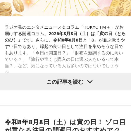
アプリの監修も手がける。また、イベントMCや声優としての
限界が気になったあなた。本音をギリギリまで溜め込んでい
活動もしており、芸能関係者からの依頼も多い。
ませんか。「嫌われるかも」という不安から、言葉を飲み込
Webサイト：
https://selene-uranai.com/
み続けてきたのでは。でも、あなたが少し本音を見せても、
YouTube：
https://youtu.be/UHrZuZcHTj4
大切な人は離れていきません。小さな「イヤ」から、言葉に
ラジオ発のエンタメニュース＆コラム「TOKYO FM＋」がお
してみましょう。
届けする開運コラム。
2026年8月8日（土）は「寅の日（とら
のひ）」
です。さらに、
令和8年8月8日
と「8」が並ぶ覚えや
2．こんなに必要なのか……我慢しすぎ度45％
すい日でもあり、縁起の良い日として注目を集めそうな日で
水の価値を気にしたあなた。裏を返せば、自分の意見に「言
もあります。「今日は開運日？」「財布を新調するのに向い
うほどの価値があるのかな」と、自信を持てずにいるのかも
ている？」「旅行や宝くじ購入の日に選ぶ人もいるって本
しれません。しかし、あなたの考えには、ちゃんと意味があ
当？」など、気になっている人も多いのではないでしょう
ります。肩の力を抜いて、まずは思ったことを口にする練習
か。
から。
この記事を読む
寅の日は、古くから金運や旅立ちに縁起が良いとされる吉日
3．壊れる心配はないか……我慢しすぎ度70％
の1つです。今回は、
2026年8月8日の開運カレンダー
をもと
ダムが壊れないか気になったあなた。対立することで関係が
に、寅の日とはどんな日なのか、この日に向いているとされ
壊れるのを恐れ、その場を丸く収めるために本音を飲み込む
ることや、財布の新調、宝くじ購入などについて分かりやす
タイプです。ですが、健全なぶつかり合いは、関係をむしろ
く紹介します。
深めるもの。意見を伝えることは、わがままではないと考え
てみては。
令和8年8月8日（土）は寅の日！ ゾロ目
が重なる注目の開運日のおすすめアク