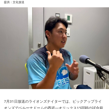
bayfm78『Kalafina倶楽部』24時～24時30分
提供：文化放送
45試合出場で9ゴールを記録するなど活躍を見せ、1993年に
はW杯アジア地区最終予選にも出場しました。2002年に現役
【特別番組概要】
を引退した後は、サッカー解説者としてメディアでの活動の
人気の女性3人組ヴォーカルユニット・Kalafinaがパーソナリ
■番組名：『田村淳のNewsCLUB「自分自身と話そうの
ほか、講演会やサッカー教室をおこなうなど、自身の経験を
ティを務める番組。「オープニング・ソング・リクエスト」
日」』
活かしながら幅広く活動しています。
では、リスナーからのリクエスト曲を3人がアカペラで歌いま
■放送日時：2026年8月11日（火・祝）午前9時00分～10時
す！
◆「塩貝選手に悪意はなかった」
00分
■出演：田村淳、砂山圭大郎（文化放送アナウンサー）
藤木：決勝トーナメントの相手がブラジルに決まった際、塩
この番組をラジコで聴く
■提供：全日本葬祭業協同組合連合会（全葬連）
貝選手の言葉が切り取られて話題になったというか、ブラジ
ルにちょっと火をつけてしまった部分もあるのかなと思った
のですが。
NACK5『GOLDEN 4 EGGS』23時～23時30分
福田：そうですね。塩貝選手に悪意はなかったと思います
し、素直に自分の気持ちを言っただけなのですが、それをブ
ラジルサイドがうまく切り取って、結果的に彼らのモチベー
火曜日を担当するのは、歌手＆舞台女優として活躍中の神田
ションを上げるような形になってしまったので、それはあま
沙也加さん。素顔のガールズトークと、彼女でしかできない
り良くなかったかなと思います。
舞台裏トークを交えながらお届けする30分です。
7月31日放送のライオンズナイターでは、ピックアップライ
何を言っているかというと、日本とブラジルの力関係は間違
オンズでベルーナドームの西武―オリックス15回戦の試合前