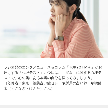
例えば、小さいお子さんがいるときって、やっぱり楽しいけ
過酷な現場で奮闘する看護師の相談に対し、江原は「意外な
れど身体がついていけないときって、ちょっと子育てが憂鬱
ことを申し上げるようだけれど……」と前置きした上で、具体
----------------------------------------------------
になったりする時って出ちゃうじゃないですか。子どもの元
的なアドバイスを提示しました。
この日の放送をradikoタイムフリーで聴く
気な「キャー！」というのも、元気なときには「もう！」と
※放送エリア外の方は、プレミアム会員の登録でご利用いた
いうくらいで済むけれど、頭が痛いときはキツイもんね。そ
江原：私はね、ちょっと意外なことを申し上げるようだけれ
だけます。
ういうことなんですよね。
ど、「体力」だと思います。やっぱり、ちゃんと食べて、よ
----------------------------------------------------
く寝る。で、やっぱり看護師さんって不規則でしょう？ 夜勤
自分の体力、コンディション。「元気」の「気」は中がお米
とかね。いろいろとシフトがあるから、身体のコンディショ
＜番組概要＞
（氣）だから、しっかり食べて、元気をつけていってくださ
ンを持っていくのがとっても大変だと思うの。
番組名：JA全農 COUNTDOWN JAPAN
い。それも、仕事のうちです。
放送エリア：TOKYO FMをはじめとする、JFN全国38局ネッ
これ、ばかにならなくて、私、いつもフィジカルとスピリチ
ト
ュアルというものは、いつも同じく同等に思わなきゃダメだ
放送日時：毎週土曜 13:00～13:53
パートナーの奥迫協子、パーソナリティの江原啓之
と言っているんです。昔から「健全な身体に健全な精神宿
ラジオ発のエンタメニュース＆コラム「TOKYO FM＋」がお
パーソナリティ：遠山大輔（グランジ）、潮紗理菜
る」って言いますでしょう？
届けする「心理テスト」。今回は、「ダム」に関する心理テ
番組Webサイト：
https://www.tfm.co.jp/countdownjapan/
ストで、心の奥にある本当の自分を探ってみましょう。
番組公式X：
@JA_CDJ
それは、例えばご病気の方とかはダメだとか、そういう風に
●江原啓之 今夜の格言
（監修者：東京・池袋占い館セレーネ所属の占い師 草彅健
差別しているわけではなくてね。私達、コンディションが良
「フィジカルはスピリチュアルの基本です」
太（くさなぎ・けんた）さん）
いと心のコンディションも良くなりません？ やっぱり、寝不
足のときってちょっとネガティブになっちゃったり、笑顔が
＜番組概要＞
ちょっと欠けちゃったりね。
番組名：Dr.Recella presents 江原啓之 おと語り