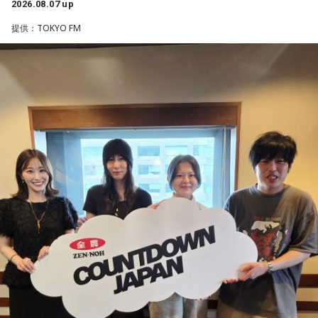
2026.08.07 up
■募集メール
＜例＞
・家の照明、指パッチンで消してそうランキング
提供：TOKYO FM
◎メールテーマ『鬼事』
・コンビニで「温めますか？」とか「レジ袋はいります
TVアニメ『逃げ上手の若君』第2期オープニングテーマ「鬼
か？」とか聞かれる前に全部先に言ってきそうな男ランキン
事」。中島健人はこの「鬼事」を「日々のイラッとした出来
グ
事」や「心がザワザワした、モヤモヤした事」を表す言葉と
・渋谷のギャル1000人に聴きました「愛用してるタブレット
してカジュアルに使っています。そんな、あなたの周りで起
端末めっちゃデカそう」ランキング
きた「鬼事」を教えてください。
こんな感じで、中島健人を1位にランクインさせてください。
中島健人が、どう立ち回ればよかったのか手を差し伸べま
す。
※ メールの件名は「ランキング」でお願いします。
■番組タイトル：ニッポン放送『中島健人のオールナイトニッ
※ メールの件名は「鬼事」でお願いします。
ポン』
■放送日時：2026年8月14日（金） 25時～27時 （15日
◎コーナー『人生アイズ相談ドラゴン』
（土）午前1時〜3時）
「仕事場の上司、良い人なんだけどここが好きになれなく
ニッポン放送をキーステーションに全国ネットで放送
て…」
■パーソナリティ：中島健人
■メールアドレス：
kenty@allnightnippon.com
「友人と遊んだ時に言われたあの一言がずっとモヤモヤして
■番組公式X：@Ann_Since1967