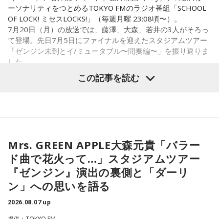
寅の日は、「千里行って千里帰る」という言い伝えから、旅
ーソナリティをつとめるTOKYO FMのラジオ番組「SCHOOL
・財布を新調する
行や出張にも縁起が良い日とされています。
OF LOCK! ミセスLOCKS!」（毎週月曜 23:08頃〜）。
・財布を使い始める
7月20日（月）の放送では、藤澤、大森、若井の3人がそろっ
・銀行口座を開設する
夏休み期間中ということもあり、旅行や帰省を予定している
て登場。先日7月5日にファイナルを迎えたスタジアムツアー
・旅行や出張へ出発する
人にとっては、暦を意識するきっかけになるかもしれませ
「ゼンジン未到とイ/ミュータブル〜間奏編〜」を振り返りま
・新しい挑戦を始める
ん。
した。
この記事を読む
一方で、「戻る」という意味合いから、結婚や結納などのお
もちろん、安全な旅行のためには、天候や交通情報を確認
祝い事には向かないとする考え方もあります。暦の解釈には
し、余裕を持ったスケジュールを立てることが何より大切で
流派や地域による違いもあるため、一つの目安として参考に
Mrs. GREEN APPLE大森元貴
す。
するとよいでしょう。
■2026年8月8日に向いているとされること
■2026年8月8日に財布を新調するのはあり？
＜リスナーからのメッセージ＞
Mrs. GREEN APPLE大森元貴「バラー
2026年8月8日は、寅の日と先勝が重なる日です。暦を意識す
ミセス先生、こんばんは！ 7月5日のファイナルに参戦しまし
寅の日は、お金に関する縁起の良い日として知られているこ
ド曲で花火って…」スタジアムツアー
る人の中には、次のような予定をこの日に合わせる人もいま
た！ 私にとって初めての「ゼンジン」シリーズだったので、
とから、財布を購入したり、使い始めたりするタイミングと
す。
『ゼンジン』演出の裏側と「ダーリ
参加できて本当に良かったです。演奏が本当にかっこよく
して選ぶ人もいます。
て、ずっと感動していました。特に「ダーリン」と「ケセラ
ン」への思いを語る
・財布を新調する、または使い始める
セラ」の時の花火は相性が良すぎて、思わず泣いてしまいま
「お金が無事に戻ってくる」という言い伝えに由来するもの
・銀行口座を開設する
2026.08.07 up
した。帰り道もプレイリストを聴きながら帰っていたのです
で、開運アクションとして親しまれている考え方です。
・旅行や帰省、出張へ出発する
がその余韻でまたウルウルしてしまいました。最高の景色と
提供：TOKYO FM