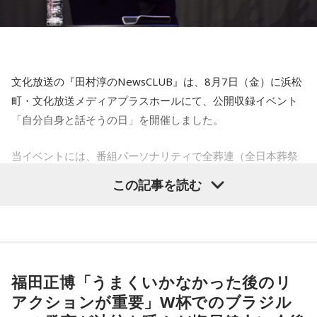
ピコ太郎のプロデューサーである古坂大魔王さんをゲストに
お迎え。古坂大魔王さんと東MAXさんは昔からの仕事＆遊び
仲間。どんなお話が飛び出すかお楽しみに！
文化放送の『田村淳のNewsCLUB』は、8月7日（金）に浜松
町・文化放送メディアプラスホールにて、公開収録イベント
この番組をラジコで聴く
「自分自身と話そうの日」を開催しました。
当イベントには、番組パーソナリティで全葬連（全日本葬祭
業協同組合連合会）のフューネラルアンバサダーも務める田
InterFM897『(Are You Rolling?)… We're
この記事を読む
村淳と、アシスタントの砂山圭大郎アナウンサーが登壇。
Rolling！ 』
「自分自身と話そう」をテーマに、“これまでの人生”を肯定し
ながら“これからの生き方”を考える時間を、来場者とのやり取
日本武道館公演の直前！ THE COLLECTORSの30年のライブ
りを交えながらお届けしました。
の軌跡を振り返る1時間を、生放送でお届けします。貴重なラ
イブ音源もオンエア！
福田正博「うまくいかなかった後のリ
昨年に続き2回目の開催となる本イベントは、参加者が自分自
アクションが重要」W杯でのブラジル
身を見つめ直す2つのコーナーで展開。「自分への表彰状を送
この番組をラジコで聴く