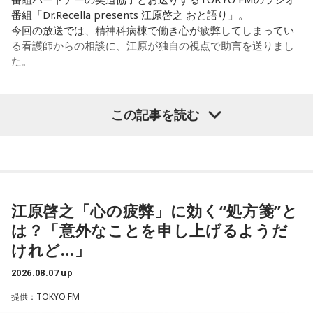
「あ、自分もバンドできるんだ」みたいな、そういうときの
から、音楽を通して真逆な作り方を体験できて、めちゃめち
番組「Dr.Recella presents 江原啓之 おと語り」。
ワクワク感のようなものが、いろんな不安や葛藤を飛び越え
ゃ面白かったです。
今回の放送では、精神科病棟で働き心が疲弊してしまってい
ちゃうみたいな、そういうバイタリティのある曲だなと思い
る看護師からの相談に、江原が独自の視点で助言を送りまし
ます。歌詞は自分と向き合っている部分も結構あるんですけ
た。
ど、音像がかなり爽やかなので、そういうものを飛び越えて
（左から）たかはしほのかさん、海さん
いくような“若さ”をすごく感じました。
パーソナリティの江原啓之
この記事を読む
次回8月8日（土）の放送は、シンガーソングライター・バー
チャルYouTuberのぼっちぼろまるさんをゲストに迎えてお届
◆新曲「コニファー」に込めた想い
けします。
＜リスナーからの相談＞
遠山：リーガルリリーは、7月11日（土）に新曲「コニファ
私は精神科病棟で看護師として働いています。幻覚や妄想に
----------------------------------------------------
ー」を配信リリースしました。おめでとうございます。
より精神症状が不安定な患者さんから、暴言や暴力を振るわ
この日の放送をradikoタイムフリーで聴く
れることがあります。病気だからと割り切って仕事に就いて
※放送エリア外の方は、プレミアム会員の登録でご利用いた
江原啓之「心の疲弊」に効く“処方箋”と
ほのか・海：ありがとうございます。
いるのですが、心が疲れてきています。私生活は充実してお
だけます。
は？「意外なことを申し上げるようだ
り、夫と新しく家を建てるためにも仕事は辞められません。
----------------------------------------------------
潮：「コニファー」はテレビアニメ「これ描いて死ね」のエ
けれど…」
仕事がつらいからこそ私生活が充実する、幸せになるぞとい
ンディングテーマとなっています。
う気持ちで頑張ろうと思うのですが、患者さんと関わる上で
＜番組概要＞
2026.08.07 up
の心持ちについてアドバイスをいただけないでしょうか？
番組名：JA全農 COUNTDOWN JAPAN
遠山：テレビアニメの楽曲を手がけるのは初めてじゃないよ
提供：TOKYO FM
放送エリア：TOKYO FMをはじめとする、JFN全国38局ネッ
ね？
＜江原からの回答＞