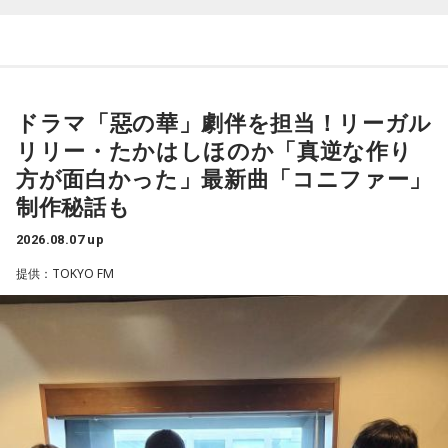
端末めっちゃデカそう」ランキング
こんな感じで、中島健人を1位にランクインさせてください。
（左から）潮紗理菜、たかはしほのかさん、海さん、遠山大
※ メールの件名は「ランキング」でお願いします。
輔
ドラマ「惡の華」劇伴を担当！リーガル
■番組タイトル：ニッポン放送『中島健人のオールナイトニッ
ポン』
リリー・たかはしほのか「真逆な作り
■放送日時：2026年8月14日（金） 25時～27時 （15日
◆“真逆な作り方”で楽曲制作
方が面白かった」最新曲「コニファー」
（土）午前1時〜3時）
制作秘話も
ニッポン放送をキーステーションに全国ネットで放送
リーガルリリーは高校在学時から注目を集め、国内大型ロッ
■パーソナリティ：中島健人
クフェスにも多数出演するだけでなく、アメリカで開催され
2026.08.07 up
■メールアドレス：
kenty@allnightnippon.com
た世界最大級の音楽フェスティバル「SXSW（サウス・バイ・
提供：TOKYO FM
■番組公式X：@Ann_Since1967
サウスウエスト）」の出演や中国ツアーの開催など、海外で
■番組ハッシュタグ：#中島健人ANN
のライブも経験。そのほか、2019年公開の映画「惡の華」で
は主題歌と劇中歌を担当し、今年4月から放送されたテレビド
ラマ版「惡の華」では、たかはしほのかさんが劇伴を担当。
そして、今秋には初のアジアツアーの開催が決定していま
す。
遠山：僕は「惡の華」が好きで、（テレビドラマ版ではW主