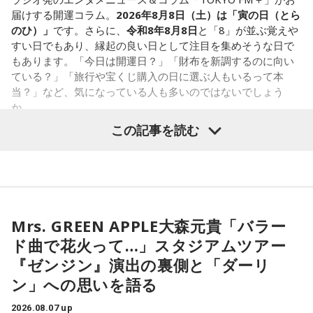
しまれています。
届けする開運コラム。
2026年8月8日（土）は「寅の日（とら
のひ）」
です。さらに、
令和8年8月8日
と「8」が並ぶ覚えや
このことから、寅の日は次のようなタイミングに選ぶ人もい
すい日でもあり、縁起の良い日として注目を集めそうな日で
ます。
もあります。「今日は開運日？」「財布を新調するのに向い
ている？」「旅行や宝くじ購入の日に選ぶ人もいるって本
・財布を新調する
当？」など、気になっている人も多いのではないでしょう
・財布を使い始める
か。
・銀行口座を開設する
この記事を読む
・旅行や出張へ出発する
寅の日は、古くから金運や旅立ちに縁起が良いとされる吉日
・新しい挑戦を始める
の1つです。今回は、
2026年8月8日の開運カレンダー
をもと
に、寅の日とはどんな日なのか、この日に向いているとされ
一方で、「戻る」という意味合いから、結婚や結納などのお
ることや、財布の新調、宝くじ購入などについて分かりやす
祝い事には向かないとする考え方もあります。暦の解釈には
く紹介します。
流派や地域による違いもあるため、一つの目安として参考に
するとよいでしょう。
Mrs. GREEN APPLE大森元貴「バラー
ド曲で花火って…」スタジアムツアー
■2026年8月8日に財布を新調するのはあり？
■2026年8月8日はどんな日？
『ゼンジン』演出の裏側と「ダーリ
ン」への思いを語る
寅の日は、お金に関する縁起の良い日として知られているこ
2026年8月8日（土）・先勝
とから、財布を購入したり、使い始めたりするタイミングと
・寅の日
2026.08.07 up