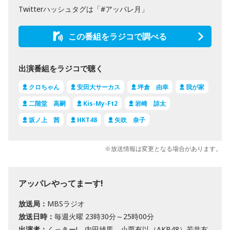
Twitterハッシュタグは「#アッパレ月」
この番組をラジコで調べる
出演番組をラジコで聴く
クロちゃん
安田大サーカス
坪倉 由幸
我が家
二階堂 高嗣
Kis-My-Ft2
岩崎 諒太
坂ノ上 茜
HKT48
矢吹 奈子
※放送情報は変更となる場合があります。
アッパレやってまーす!
放送局：
MBSラジオ
放送日時：
毎週火曜 23時30分～25時00分
出演者：
くっきー!、内田雄馬、小栗有以（AKB48）若井友