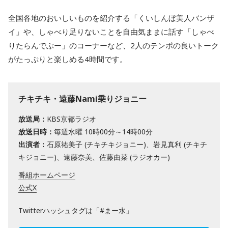
全国各地のおいしいものを紹介する「くいしんぼ美人バンザ
イ」や、しゃべり足りないことを自由気ままに話す「しゃべ
りたらんでぶー」のコーナーなど、2人のテンポの良いトーク
がたっぷりと楽しめる4時間です。
チキチキ・遠藤Nami乗りジョニー
放送局：
KBS京都ラジオ
放送日時：
毎週水曜 10時00分～14時00分
出演者：
石原祐美子 (チキチキジョニー)、岩見真利 (チキチ
キジョニー)、遠藤奈美、佐藤由菜 (ラジオカー)
番組ホームページ
公式X
Twitterハッシュタグは「#まー水」