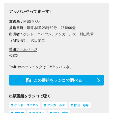
アッパレやってまーす!
放送局：
MBSラジオ
放送日時：
毎週水曜 23時30分～25時00分
出演者：
ケンドーコバヤシ、アンガールズ、村山彩希
（AKB48）、沢口愛華
番組ホームページ
公式X
Twitterハッシュタグは「#アッパレ水」
この番組をラジコで調べる
出演番組をラジコで聴く
ケンドーコバヤシ
アンガールズ
村山 彩希