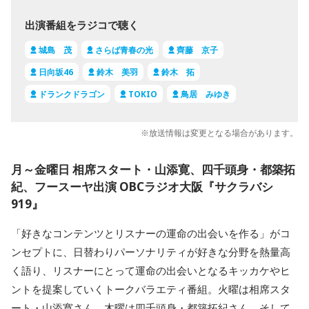
出演番組をラジコで聴く
城島 茂
さらば青春の光
齊藤 京子
日向坂46
鈴木 美羽
鈴木 拓
ドランクドラゴン
TOKIO
鳥居 みゆき
※放送情報は変更となる場合があります。
月～金曜日 相席スタート・山添寛、四千頭身・都築拓
紀、フースーヤ出演 OBCラジオ大阪『サクラバシ
919』
「好きなコンテンツとリスナーの運命の出会いを作る」がコ
ンセプトに、日替わりパーソナリティが好きな分野を熱量高
く語り、リスナーにとって運命の出会いとなるキッカケやヒ
ントを提案していくトークバラエティ番組。火曜は相席スタ
ート・山添寛さん、木曜は四千頭身・都築拓紀さん、そして