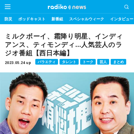
防災
ポッドキャスト
新番組
スペシャルウィーク
インタビュー
ミルクボーイ、霜降り明星、インディ
アンス、ティモンディ…人気芸人のラ
ジオ番組【西日本編】
バラエティ
タレント
トーク
芸人
まとめ
2023.05.24 up