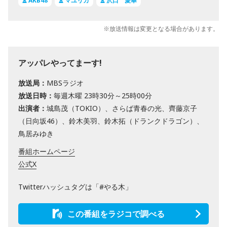
AKB48
マユリカ
沢口 愛華
※放送情報は変更となる場合があります。
アッパレやってまーす!
放送局：
MBSラジオ
放送日時：
毎週木曜 23時30分～25時00分
出演者：
城島茂（TOKIO）、さらば青春の光、齊藤京子
（日向坂46）、鈴木美羽、鈴木拓（ドランクドラゴン）、
鳥居みゆき
番組ホームページ
公式X
Twitterハッシュタグは「#やる木」
この番組をラジコで調べる