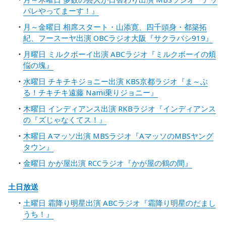
パレやってまーす！』
月～金曜日 相席スタート・山添寛、四千頭身・都築拓
紀、フースーヤ出演 OBCラジオ大阪『サクラバシ919』
月曜日 ミルクボーイ出演 ABCラジオ『ミルクボーイの煩
悩の塊』
水曜日 チキチキジョニー出演 KBS京都ラジオ『ま～ぶ
る！チキチキ遠藤 Nami乗りジョニー』
木曜日 インディアンス出演 RKBラジオ『インディアンス
の『ズじゃなくてス！』
木曜日 Aマッソ出演 MBSラジオ『AマッソのMBSヤング
タウン』
金曜日 かが屋出演 RCCラジオ『かが屋の鶴の間』
土日放送
土曜日 霜降り明星出演 ABCラジオ『霜降り明星のだまし
うち！』