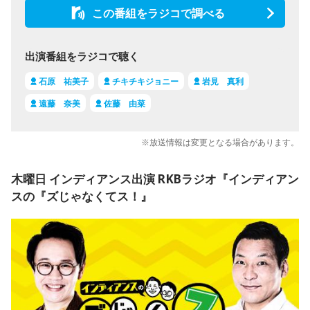
この番組をラジコで調べる
出演番組をラジコで聴く
石原 祐美子
チキチキジョニー
岩見 真利
遠藤 奈美
佐藤 由菜
※放送情報は変更となる場合があります。
木曜日 インディアンス出演 RKBラジオ『インディアン
スの『ズじゃなくてス！』