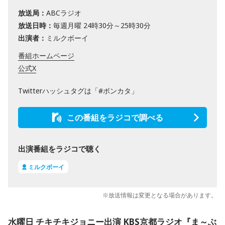
放送局：
ABCラジオ
放送日時：
毎週月曜 24時30分～25時30分
出演者：
ミルクボーイ
番組ホームページ
公式X
Twitterハッシュタグは「#ボンカタ」
この番組をラジコで調べる
出演番組をラジコで聴く
ミルクボーイ
※放送情報は変更となる場合があります。
水曜日 チキチキジョニー出演 KBS京都ラジオ『ま～ぶ