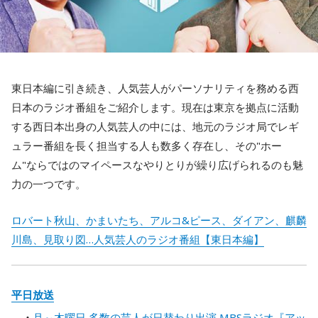
東日本編に引き続き、人気芸人がパーソナリティを務める西
日本のラジオ番組をご紹介します。現在は東京を拠点に活動
する西日本出身の人気芸人の中には、地元のラジオ局でレギ
ュラー番組を長く担当する人も数多く存在し、その"ホー
ム"ならではのマイペースなやりとりが繰り広げられるのも魅
力の一つです。
ロバート秋山、かまいたち、アルコ&ピース、ダイアン、麒麟
川島、見取り図…人気芸人のラジオ番組【東日本編】
平日放送
月～木曜日 多数の芸人が日替わり出演 MBSラジオ『アッ