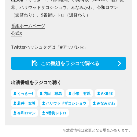
希、ハリウッドザコシショウ、みなみかわ、令和ロマン
（週替わり）、9番街レトロ（週替わり）
番組ホームページ
公式X
Twitterハッシュタグは「#アッパレ火」
この番組をラジコで調べる
出演番組をラジコで聴く
くっきー!
内田 雄馬
小栗 有以
AKB48
若井 友希
ハリウッドザコシショウ
みなみかわ
令和ロマン
9番街レトロ
※放送情報は変更となる場合があります。