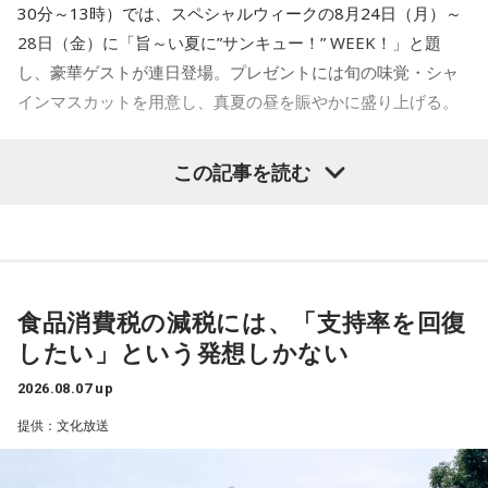
30分～13時）では、スペシャルウィークの8月24日（月）～
28日（金）に「旨～い夏に”サンキュー！” WEEK！」と題
し、豪華ゲストが連日登場。プレゼントには旬の味覚・シャ
インマスカットを用意し、真夏の昼を賑やかに盛り上げる。
この記事を読む
8月24日（月）はTV番組でのウォーキングロケを観た高田文
夫の熱烈なオファーでついに井戸田潤が月曜日の『ビバリー
昼ズ』に初登場。井戸田と高田の丁々発止のトークは必聴、
さらに“ハンバーグ師匠”も登場するかも注目だ。
食品消費税の減税には、「支持率を回復
25日（火）は、「サンキュー！」の決めフレーズと全力キャ
したい」という発想しかない
ラでおなじみのパンサー尾形貴弘がメジャー1stデジタルシン
グル「サンキューロック!!」を引っ提げて登場。数々のバラエ
2026.08.07 up
ティ番組で存在感を発揮してきたエネルギッシュな魅力で、
提供：文化放送
スタジオを明るく盛り上げる。