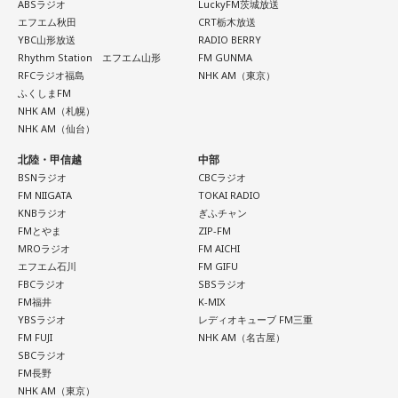
ABSラジオ
LuckyFM茨城放送
エフエム秋田
CRT栃木放送
YBC山形放送
RADIO BERRY
＜8月12日(水)のTOPICS＞
Rhythm Station エフエム山形
FM GUNMA
キラキラな音楽とときめく話題でがんばるあなたにミラクル
RFCラジオ福島
NHK AM（東京）
チャージ！
ふくしまFM
NHK AM（札幌）
■今回のTOPICS
NHK AM（仙台）
●リサーチテーマ ・・・「 真夏の夜のほにゃらら 」
北陸・甲信越
中部
夏は夜！なにして「さらなり」ですか？あなたのサマーナイ
BSNラジオ
CBCラジオ
トフィーバー！サマーナイトカーニバル！
FM NIIGATA
TOKAI RADIO
サマーナイトスパーク！は、何ですかの3時間！
KNBラジオ
ぎふチャン
FMとやま
ZIP-FM
●＃ミラクルワード 9時45分凸凹
MROラジオ
FM AICHI
忙しいあなたに代わって今押さえたい、気になる「コトバ」
エフエム石川
FM GIFU
をキャッチアップ！
FBCラジオ
SBSラジオ
FM福井
K-MIX
●今日のへぇ 10時〜
YBSラジオ
レディオキューブ FM三重
世界の夜の過ごし方に関するへぇをご紹介！
FM FUJI
NHK AM（名古屋）
●「 こぶくろさん 」 11時〜
SBCラジオ
FM長野
スーパーやコンビニで百花繚乱の個包装、小袋入りのグルメ
NHK AM（東京）