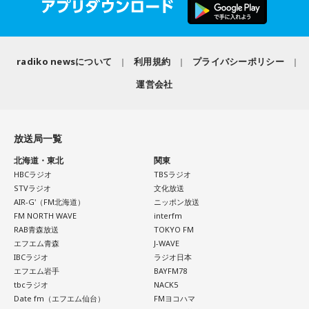
ない混乱を招くことになる」と語り、その上で「日米の当局
プ！
は、日本国債が非常に安全で健全な資産であるという見解で
■10時20分頃からは「ヤマサ・デイリーティップス」。
完全に一致している」と強調しました。これとごっちゃにな
クリエイターの無水カレーニキさんからは美味しいお話も！
radiko newsについて
利用規約
プライバシーポリシー
ってるということなんですかね？」
■11時になったら曜日がわりのコーナー「ミラクルチョイ
ス」
運営会社
会田「決して利上げをどんどんやれと言ってるのではないわ
毎週月曜日は「みんな ほめデミー賞」をお届けします。
けです。ベッセント財務長官のインタビューの趣旨として
あなたが褒めたい人、褒めて欲しいことを大募集！
は、高市政権の経済政策を支持します、と。投資を拡大する
放送局一覧
という政策を支持しますというのが総論なわけです。となれ
北海道・東北
関東
ば、その高市政権の経済政策を推進するように、日銀も適切
HBCラジオ
TBSラジオ
＜8月11日(火)のTOPICS＞
STVラジオ
文化放送
な金融政策をやってくださいと言ってるわけですから、ベッ
AIR-G'（FM北海道）
ニッポン放送
ミラクルリゾート2026開催中！
セントさんの発言というのは、日本の政府の日銀に対する発
FM NORTH WAVE
interfm
リサーチテーマは 「大声で叫びたいことは？」
言と同じなわけです。強い経済成長と物価の安定の両立を目
RAB青森放送
TOKYO FM
うれしい、かなしい、怒ってるーーー！
エフエム青森
J-WAVE
指して適切に金融政策をやってください、政府の日本経済再
IBCラジオ
ラジオ日本
夏の言いたい放題を大募集！
興の経済政策の推進に一体となって取り組んでくださいとい
エフエム岩手
BAYFM78
平井大が語る美味しい話も。
う同じ意味ですので、どんどん利上げしろというわけではな
tbcラジオ
NACK5
Date fm（エフエム仙台）
FMヨコハマ
いですね」