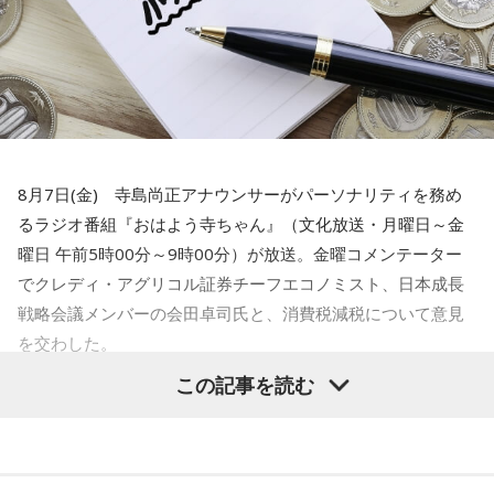
すけど、やっぱ町内会に入ること自体が都内の方は少ない。
で、どんどん小さくなっていく。小さくなっていくと、どう
なるかっていうと、当たり前にやっていた盆踊りや、お祭り
がなくなっていくわけです。それを町内会の方々が寄付とか
集めてやってるわけじゃないですか」
水谷
「いや～、若い人がやるっていうのはいいことですよ」
8月7日(金) 寺島尚正アナウンサーがパーソナリティを務め
るラジオ番組『おはよう寺ちゃん』（文化放送・月曜日～金
一蔵
「だからね、この記事を読んだら「AIを駆使して盛り上
曜日 午前5時00分～9時00分）が放送。金曜コメンテーター
げていく」とか」
でクレディ・アグリコル証券チーフエコノミスト、日本成長
戦略会議メンバーの会田卓司氏と、消費税減税について意見
水谷
「おお～」
を交わした。
一蔵
「これね、楽しんでやってほしいなってものすごい思
この記事を読む
寺島「高市政権が閣議決定した消費税の減税方針が、日米関
う」
係の新たな火種に浮上してきたという日経新聞の記事です。
アメリカの政府高官が円安や金利上昇の抑制に向けて減税に
水谷
「そうですね」
疑問を呈したからだとしています。アメリカの政府高官は、