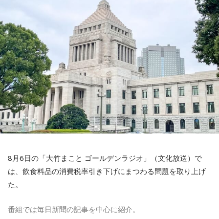
26日（水）は、今年6月に落語協会会長に就任した林家正蔵
が登場し、落語芸術協会会長の春風亭昇太との会長対談が実
現する。落語界を牽引する2人が落語への想いや未来を語り合
う。林家正蔵の軽妙な語り口と確かな話芸で、 『ビバリー昼
ズ』ならではの“昼の寄席”のようなひとときを届ける。
27日（木）は、清水ミチコとナイツのレギュラー3人で賑や
かに届ける。リスナーから募集したエピソードとリクエスト
を紹介する「音楽道場破り」のテーマは「サンキューリクエ
スト」。採用されたリスナーには“旨～い”ラーメン1ケースを
プレゼントする。
8月6日の「大竹まこと ゴールデンラジオ」（文化放送）で
最終日28日（金）は、「M-1グランプリ2022」王者ウエスト
は、飲食料品の消費税率引き下げにまつわる問題を取り上げ
ランドがおよそ2年ぶりに『ビバリー昼ズ』に登場。毒舌漫才
た。
と軽快なトークでお馴染みのウエストランドだが、副鼻腔炎
と扁桃腺の同時手術から復帰したばかりの井口のエピソード
番組では毎日新聞の記事を中心に紹介。
トークにも期待が高まる。ウエストランドと高田文夫、今回