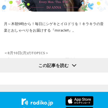
ないということです。重要であれば、しっかり名前を出して
ます。町内会文化はなくなってほしくないんで、なんだった
発言してくるはずですから、まったく問題にはならないと思
ら、こういう町内会にはワタシ、ノーギャラで落語やりに行
います」
きますから」
月～木朝9時から！毎日にシゲキとイロドリを！キラキラの音
寺島「ベッセント財務長官はどういったかと言いますと、こ
楽とおしゃべりをお届けする『miracle!!』。
水谷
（笑）
れはNHKによるんですが…NHKの独占インタビューだったよ
うな感じです。日米の金利差が円安の要因だと指摘される
一蔵
「もう言いましたよ。もうノーギャラでもいいぐらい。
中、日銀が次の会合で利上げに踏み切るべきかと問われたの
もう盛り上げますよ、本当」
に対し、ベッセント財務長官は具体的な政策の方向性への言
＜8月10日(月)のTOPICS＞
及は避けつつ、「植田総裁とは15年以上の知り合いで、絶大
■「ミラクルサマーリゾート2026」を開催中！
この記事を読む
な信頼を寄せている。日本経済にとって最善の措置を講じる
8月10日（月）のテーマは「夏はサンダルっしょ！」 あなた
と確信している」と述べたといいます。これまでベッセント
のサンダル事情をリサーチします。
長官は円安で日本国債が売られて長期金利が急激に上昇する
＜メール＞
anna@bayfm.co.jp
ことがアメリカの長期金利などに及ぼす影響を警戒してきま
＜番組X＞ #アンナミラクル
した。で、「重要なことは、長年にわたって日本国債が世界
■9時40分頃から「ハッシュタグ ミラクルワード」
の金利の基準となってきたことであり、その機能が失われつ
ネットに飛び交う、さまざまなトレンドワードの中から、
つあるというような認識が広まれば、市場にとって好ましく
ミラクル独自のアングルで、気になる“コトバ”をキャッチアッ