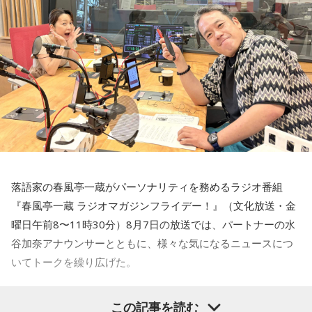
汁をすすってもらって支持率を回復したいって発想しかな
い。なんでそんなことになるのか。もっと言うと、高市さん
を選んだ有権者の責任が問われる」
ニッポン放送「高田文夫のラジオビバリー昼ズ」
■放送日時：2026年8月24日（月）～28日（金）11時30分～
13時
■出演者：
月曜 高田文夫・松本明子／ゲスト 井戸田潤
火曜 東貴博・黒沢かずこ（森三中）／ゲスト 尾形貴弘（パ
落語家の春風亭一蔵がパーソナリティを務めるラジオ番組
ンサー）
『春風亭一蔵 ラジオマガジンフライデー！』（文化放送・金
水曜 春風亭昇太・乾貴美子／ゲスト 林家正蔵
曜日午前8〜11時30分）8月7日の放送では、パートナーの水
木曜 清水ミチコ・ナイツ
谷加奈アナウンサーとともに、様々な気になるニュースにつ
金曜 高田文夫・松村邦洋・磯山さやか／ゲスト ウエストラ
いてトークを繰り広げた。
ンド
■メールアドレス：
hills@1242.com
水谷
「一蔵さんが気になったニュースは何でしょうか？」
この記事を読む
■ハッシュタグ：#ビバリー昼ズ