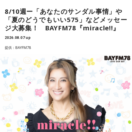
日本の消費税減税に言及。「選択肢は2つ。減税策を実施する
一蔵
「で、新しい風を持ってきてもらって。大先輩とかもい
8/10週ー「あなたのサンダル事情」や
か、インフレ抑制策を実行するか。私なら後者を優先する」
ると思うんですけど、温かくこの子を迎えて、いい町内会に
「夏のどうでもいい575」などメッセー
と話したといいます。自民党内では、トランプ政権が積極財
していただければ」
ジ大募集！ BAYFM78『miracle!!』
政の修正を求めるシナリオを警戒する声が上がりました。閣
水谷
「素晴らしい」
僚経験者の一人は「アメリカが消費税の減税や歳出増にどれ
2026.08.07 up
ほど注文をつけるのか見極める必要がある」このように強調
提供：BAYFM78
一蔵
「この子のおかげで町内会行事のチラシ1枚、ビラ1枚、
したといいます。消費税減税が日米関係の新たな火種に浮上
変わると思うのよ」
という。アメリカの政府高官が言ったということなんです
が、これ、会田さんはどう捉えていらっしゃいますか？」
水谷
「そうですね。デザインとかも、ちょっと若々しくなっ
たりとかね」
会田「ベッセント財務長官のインタビューと、この誰だかよ
くわからない匿名の政府高官の発言が混ぜこぜになって、さ
一蔵
「そう。「これAIだ」とかさ。（笑） 他に色々苦労し
もベッセント財務長官が日本の消費減税に反対したかのよう
ている町内会もたくさんあると思うんですが、こういう町内
な印象を与える記事が掲載されて、今、大きな問題となって
会もあるんだよと。若い子がやったって、やる気さえあれば
います。この誰かよくわからないアメリカの政府高官ですと
いいんだって。周りが盛り立てていけば誰でもなれるし、近
か、匿名の閣僚経験者の発言というのは、それほど重要では
所の人と集まってお話しするっていうのもいいことだと思い