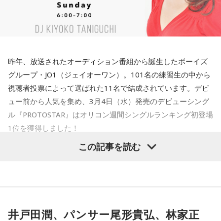
昨年、放送されたオーディション番組から誕生したボーイズ
グループ・JO1（ジェイオーワン）。101名の練習生の中から
視聴者投票によって選ばれた11名で結成されています。デビ
ュー前から人気を集め、3月4日（水）発売のデビューシング
ル『PROTOSTAR』はオリコン週間シングルランキング初登場
1位を獲得しました！
この記事を読む
そんなJO1のメンバーから鶴房汐恩（つるぼうしおん）さん、
川西拓実（かわにしたくみ）さん、大平祥生（おおひらしょ
うせい）さんが、α-STATION FM京都のK-POP情報番組『KP
CONNECTION』に出演。デビュー後の心境や、デビュー前に
行った韓国合宿について語りました。（α-STATION FM京都
井戸田潤、パンサー尾形貴弘、林家正
『KP CONNECTION』3月15日（日）放送分）