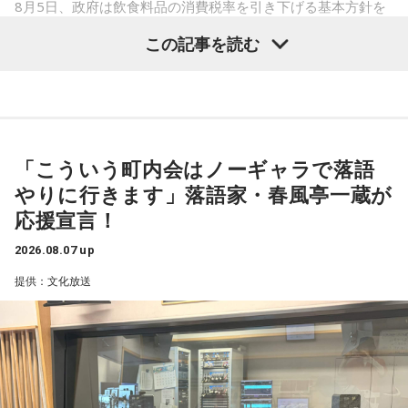
8月5日、政府は飲食料品の消費税率を引き下げる基本方針を
はどんな掛け合いが飛び出すのか、注目だ。
閣議決定した。
この記事を読む
これは2027年4月から2年限定となるが、現行の8％（軽減税
さらに、番組ではスペシャルウィークの前週から豪華プレゼ
率）から1％に引き下げるというもの。
ントも実施。スペシャルウィーク前週（8月17日～21日）
は、清水ミチコによる“昭和アイドルモノマネ”でクイズを出題
青木理
「そもそも高市首相は、選挙のときに突然『消費税の
し、正解者の中から毎日3名に、 8月24日（月）ゲストの井戸
減税は私の悲願だ』とおっしゃられましたけど、いつ悲願に
田潤にちなんだ“ハンバーグ”をプレゼント。遊び心あふれる企
「こういう町内会はノーギャラで落語
なったのかもよくわかない」
画でリスナーも一緒に楽しめる内容となっている。そして、
やりに行きます」落語家・春風亭一蔵が
金子勝
「だって昔のブログでは、消費税の減税を批判してた
スペシャルウィーク（8月24日～28日）は、毎日5名にシャイ
応援宣言！
んですから」
ンマスカットをプレゼント。真夏にぴったりなみずみずしさ
2026.08.07 up
で、思わず「甘～い！」と声に出してしまうこと、間違いな
1989年の導入以来、消費税の減税は初めてのこと。年約は5
提供：文化放送
しだ。
兆円の減収となるものの、代替財源は示されていない。
財政が悪化し、円売りや国債売りを招く懸念もあるが……
スペシャルウィーク前週からスペシャルウィークまで、笑い
が詰まった2週間。この夏をより“旨く”、そして“サンキュ
金子
「いかにも皇室典範をはじめとして、どんどん支持率が
ー！”な時間を届ける『ラジオビバリー昼ズ』は平日11時30分
下がり始めたので、またアベノミクスでバラマキをして甘い
から生放送。