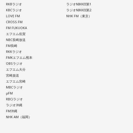
RKBラジオ
ラジオNIKKEI第1
KBCラジオ
ラジオNIKKEI第2
LOVE FM
NHK FM（東京）
miracle!!
CROSS FM
FM FUKUOKA
BAYFM 午前中のワイドプログラム。月～木朝9時から！
エフエム佐賀
毎日にシゲキとイロドリを！ANNAがキラキラの音楽と
NBC長崎放送
おしゃべりをお届けしています。
FM長崎
RKKラジオ
FMKエフエム熊本
毎週月～木曜日9:00～11:59
OBSラジオ
エフエム大分
DJ：ANNA
宮崎放送
mail:
anna@bayfm.co.jp
エフエム宮崎
MBCラジオ
X:
＠BAYFM_miracle
／
#アンナミラクル
μFM
RBCiラジオ
ラジオ沖縄
月曜の放送を聴く
FM沖縄
NHK AM（福岡）
火曜の放送を聴く