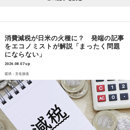
■番組HP：
http://www.1242.com/takada/
一蔵
「いい記事だなと思ったのは共同通信の記事で『町内会
長は17歳、広がる輪 名古屋、なり手不足救う』という」
水谷
「どういうことですか、これ？」
消費減税が日米の火種に？ 発端の記事
をエコノミストが解説「まったく問題
一蔵
「名古屋市内の南区のある町内会が、高齢化と皆さんお
にならない」
忙しいということで会長がなかなか決まんなかったと。で、
この17歳の娘さんのお父様の方に町内会長の打診があった
2026.08.07 up
と。しかし53歳のお父様は、どうしても仕事との両立ができ
提供：文化放送
ないということで、困ったなあっていう会議中に17歳の娘さ
んが「私がやろうか」と」
水谷
「素晴らしい！」
一蔵
「これは素晴らしいでしょう。我が地元の練馬区田柄は
結構大きな町内会があって、まあ町内会長は不足してないで