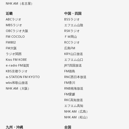
をセレクション！
NHK AM（名古屋）
近畿
中国・四国
ABCラジオ
BSSラジオ
MBSラジオ
エフエム山陰
＜8月13日(木)のTOPICS＞
OBCラジオ大阪
RSKラジオ
リサーチテーマは「夏のどうでもいい575」
FM COCOLO
ＦＭ岡山
FM802
RCCラジオ
今年の夏について、575にしたためてみませんか？
FM大阪
広島FM
どうでもいいことでオーケー！
ラジオ関西
KRY山口放送
Kiss FM KOBE
エフエム山口
メールは
anna@bayfm.co.jp
でお待ちしています。
e-radio FM滋賀
JRT四国放送
9時台はトレンド独自解説「ミラクルワード」
KBS京都ラジオ
FM徳島
10時台は旬な食材を紹介する「ヤマサデイリーティップス」
α-STATION FM KYOTO
RNC西日本放送
wbs和歌山放送
FM香川
お宅のにゃんこが登場する「11時のにゃんこ」もお楽しみ
NHK AM（大阪）
RNB南海放送
に！
FM愛媛
RKC高知放送
エフエム高知
NHK AM（広島）
#アンナミラクル でつぶやく
NHK AM（松山）
九州・沖縄
全国