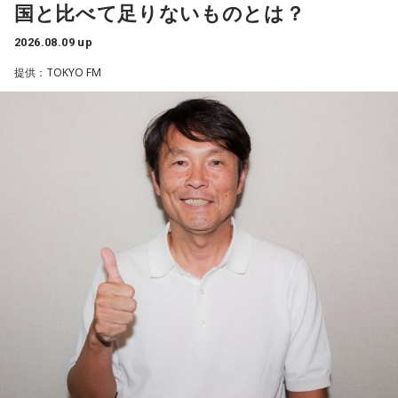
国と比べて足りないものとは？
木純子さんが心に響いたエピソードをご紹介します。選ばれ
た方にはキユーピーの詰め合わせが番組から送られます。
2026.08.09 up
提供：TOKYO FM
■パーソナリティ:鈴木純子
この番組をラジコで聴く
ニッポン放送 『ニッポン放送ホリデースペシャル
第2回ポピュラーステージ吹奏楽コンクール』 15時
～16時
昨年11月に行われた「第2回ポピュラーステージ吹奏楽コン
クール」の模様をご紹介します。パーソナリティを務めるの
はゴールデンボンバーのボーカル・鬼龍院翔さんです。鬼龍
院翔さんと吹奏楽部のセッションや、トークはファン必聴で