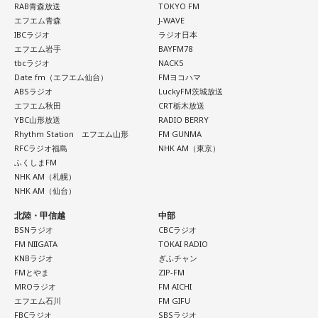
RAB青森放送
TOKYO FM
て、毎日ギターの弾き語りを書斎で練習して、音源として残
エフエム青森
J-WAVE
【今日の一言メッセージ】
しているんです。娘たちにも聴こえているはずだから、お葬
IBCラジオ
ラジオ日本
今日は不要なものを手放したり、今後の計画を見直すことを
エフエム岩手
BAYFM78
式のときに『パパが弾いてた曲だ』と思ってもらえたら」と
心掛けると良い日です。
tbcラジオ
NACK5
思いを語りました。
Date fm（エフエム仙台）
FMヨコハマ
■監修者プロフィール：莉瑠（リル）
ABSラジオ
LuckyFM茨城放送
東京・池袋占い館セレーネ所属。10代に占いに出会い、勉
エフエム秋田
CRT栃木放送
強、コミュニケーションなどの苦手な部分を克服。成績も最
YBC山形放送
RADIO BERRY
下位からトップに。OL、芸能活動を経て、悩みやコンプレッ
Rhythm Station エフエム山形
FM GUNMA
コーナー後には、来場者から田村への質疑応答も実施。最後
RFCラジオ福島
NHK AM（東京）
クスを持つ方に寄り添いたいと本格的に占いの世界に進出。
には、田村がイベントを振り返り、「リスナーの皆さんのエ
ふくしまFM
SATORI電話占い月間ランキング連続1位。占いコンテンツ
NHK AM（札幌）
ンディング曲の話とかを聞いているだけでも、僕はポジティ
『莉瑠と龍神様の絶対神託』リリース。
NHK AM（仙台）
Webサイト：
https://selene-uranai.com/
ブになれた。確かに死はすごく悲しいことではあるんだけ
オンライン占いセレーネ：
https://online-uranai.jp/
北陸・甲信越
中部
ど、100％皆さんに必ず来るお別れなので、そのお別れとど
BSNラジオ
CBCラジオ
うやって向き合うかということを考える一つのきっかけにな
FM NIIGATA
TOKAI RADIO
ればと思います」と締めくくりました。
KNBラジオ
ぎふチャン
FMとやま
ZIP-FM
MROラジオ
FM AICHI
また、イベント当日は文化放送1階のサテライトプラス広場に
エフエム石川
FM GIFU
て「イタコト展」も開催。「誰かの心のこりが、誰かの心の
FBCラジオ
SBSラジオ