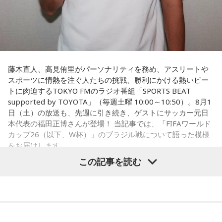
すよ。
■パーソナリティ:鬼龍院翔
■出演者:新保友映
この番組をラジコで聴く
藤木直人、高見侑里がパーソナリティを務め、アスリートや
スポーツに情熱を注ぐ人たちの挑戦、勝利にかける熱いビー
トに肉迫するTOKYO FMのラジオ番組「SPORTS BEAT
supported by TOYOTA」（毎週土曜 10:00～10:50）。8月1
日（土）の放送も、先週に引き続き、ゲストにサッカー元日
J-WAVE 『J-WAVE HOLIDAY SPECIAL MIZUHO
本代表の福田正博さんが登場！ 当記事では、「FIFAワールド
Presents TOKYO NEW LIFE』 9時～17時55分
カップ26（以下、W杯）」のブラジル戦について語った模様
をお届けします。
メッセージテーマは「この春、私、これ始めます」。東京で
この記事を読む
新たなスタートを迎える方にお届けする9時間のスペシャルプ
ログラムです。広瀬アリスさんと山本美月さん、北野きぃさ
福田正博さん
んがスペシャルパーソナリティを務めます。
1966年生まれの福田正博さんは、日本人初のJリーグ得点王に
■スペシャルパーソナリティ:広瀬アリス、山本美月、北野き