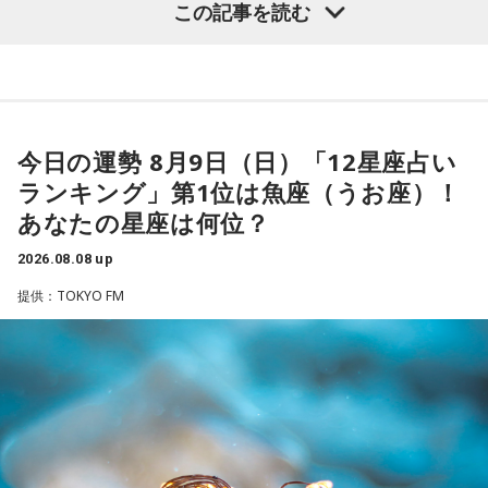
この記事を読む
窮地に立たされると、何よりまず自分を守り抜く、利己的な
タイプ。生き残るための冷徹な判断力は、時に人を出し抜く
髙津は1990年代から2000年代にかけて伝家の宝刀・シンカ
ほどです。ただ、その強さはあなたや大切なものを守るため
ーを武器にヤクルトスワローズの絶対的守護神を担い、選手
の武器にもなるでしょう。
として5度のリーグ優勝、4度の日本一に貢献した。メジャー
3．乾電池……本性は「気まぐれな人間」
でも活躍し日米通算313セーブをマーク。指導者としては、6
今日の運勢 8月9日（日）「12星座占い
乾電池は「内に秘めたエネルギー」を暗示しています。あな
シーズン、ヤクルトの監督を務め、前年最下位からの日本
ランキング」第1位は魚座（うお座）！
たは追い詰められると、理屈より先に、その時の衝動でとっ
一、球団初のリーグ連覇を成し遂げた。
さに動く本能タイプ。ある意味では、いちばん人間らしいか
あなたの星座は何位？
もしれません。勢いが吉と出ることも多いですが、一呼吸置
選手としても指揮官としてもヤクルトが誇る球界のレジェン
いて考える癖もつけてみて。
2026.08.08 up
ドといえる髙津が8月15日（土）に神宮球場で行われる「ヤ
提供：TOKYO FM
4．懐中電灯……本性は「冷静な神様!?」
クルト×DeNA」に『ニッポン放送ショウアップナイター』の
懐中電灯は「今後の見通し」を暗示しています。あなたは極
スペシャルゲスト解説として登場する。現役時代は『ニッポ
限の場面でもパニックにならず、状況を一歩引いて見極める
ン放送ショウアップナイター』の事前情報番組でレギュラー
冷静沈着なタイプ。感情に飲まれず、俯瞰して考えられるタ
出演コーナーを持つなど、ニッポン放送リスナーにはお馴染
イプです。ただ、いつも冷静すぎると近寄りがたく見られる
こともあるので、時には素直になってみましょう。
みの髙津だが、『ニッポン放送ショウアップナイター』で解
説を務めるのは2013年以来、13年ぶりとなる。
＊