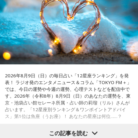
ペナントレースも終盤に差し掛かり、古巣・ヤクルトにとっ
天使も悪魔も、どちらもあなたの一部。自分の中の両方を知
て勝負の夏となる神宮球場の一戦での髙津氏ならではの視点
っておくことが、いざという時の本当の強さになるのかもし
れません。
に注目が集まる。
■監修者プロフィール：蝶ちょ（ちょうちょ）
『ニッポン放送ショウアップナイター』では、今後も60周年
池袋占い館セレーネ所属。電話占いメルにも出演。第六感で
のアニバーサリーイヤーにふさわしい球界のレジェンドたち
人の想いを捉える羅針盤ヒーラー。霊感タロット、四柱推
がスペシャルゲスト解説者として登場する。さらに、リスナ
命、宿曜占星術でオーダーメイドの鑑定を手掛ける。転職、
結婚、離別など多くの経験から、今どう動くべきか悩む人に
ーにとって嬉しい夏の味覚や現金が当たるプレゼント企画も
寄り添いナビゲートする。
実施する。
2026年8月9日（日）の毎日占い「12星座ランキング」を発
Webサイト：
https://selene-uranai.com/
表！ ラジオ発のエンタメニュース＆コラム「TOKYO FM＋」
YouTube：
https://www.youtube.com/@ataru-uranai
では、今日の運勢や今週の運勢、心理テストなどを配信中で
■髙津臣吾 コメント
す。2026年（令和8年）8月9日（日）のあなたの運勢を、東
京・池袋占い館セレーネ所属・占い師の莉瑠（リル）さんが
「ショウアップナイター」をお聴きの皆さま、ご無沙汰して
占います。「12星座別ランキング＆ワンポイントアドバイ
おります。
ス」第1位は魚座（うお座）！ あなたの星座は何位……？
ペナントレース終盤の神宮球場、一つ一つのプレーの重みが
増す独特の緊張感を、ラジオを通じてお伝えできればと思い
この記事を読む