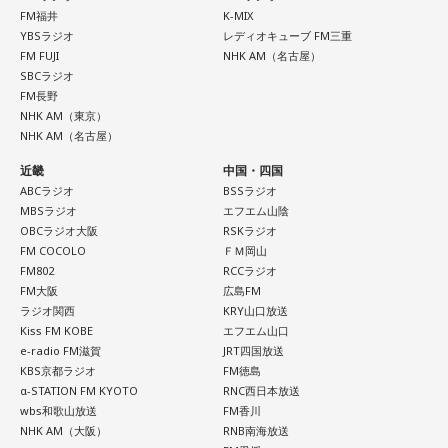
FM福井
K-MIX
こりを和らげる」をテーマに、さまざまな「心のこり」に触
YBSラジオ
レディオキューブ FM三重
れながら、自分自身の想いを見つめ直す機会を届けました。
FM FUJI
NHK AM（名古屋）
SBCラジオ
FM長野
なお、この模様は8月11日（火・祝）午前9時00分～10時00
NHK AM（東京）
分に、文化放送で特別番組として放送します。
NHK AM（名古屋）
近畿
中国・四国
【特別番組概要】
ABCラジオ
BSSラジオ
■番組名：『田村淳のNewsCLUB「自分自身と話そうの
MBSラジオ
エフエム山陰
日」』
OBCラジオ大阪
RSKラジオ
FM COCOLO
ＦＭ岡山
■放送日時：2026年8月11日（火・祝）午前9時00分～10時
FM802
RCCラジオ
00分
FM大阪
広島FM
■出演：田村淳、砂山圭大郎（文化放送アナウンサー）
ラジオ関西
KRY山口放送
Kiss FM KOBE
エフエム山口
■提供：全日本葬祭業協同組合連合会（全葬連）
e-radio FM滋賀
JRT四国放送
KBS京都ラジオ
FM徳島
α-STATION FM KYOTO
RNC西日本放送
wbs和歌山放送
FM香川
NHK AM（大阪）
RNB南海放送