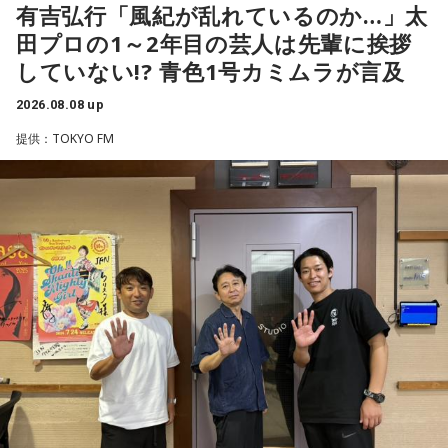
輝き、Jリーグ通算228試合出場93得点を挙げ、日本代表では
有吉弘行「風紀が乱れているのか…」太
い
45試合出場で9ゴールを記録するなど活躍を見せ、1993年に
田プロの1～2年目の芸人は先輩に挨拶
はW杯アジア地区最終予選にも出場しました。2002年に現役
■パーソナリティ:グローバー
していない!? 青色1号カミムラが言及
を引退した後は、サッカー解説者としてメディアでの活動の
■出演者:マッシュー
ほか、講演会やサッカー教室をおこなうなど、自身の経験を
■ゲスト：吉田拓巳、水野亜彩子、近藤那央、反田恭平
2026.08.08 up
活かしながら幅広く活動しています。
■コメントゲスト:大原櫻子、山村隆太（flumpool)、
提供：TOKYO FM
◆福田正博がW杯ブラジル戦を総括
DOTAMA、渡辺直美、高橋優、黒島結菜
藤木：ブラジル戦で、前半は佐野海舟選手の素晴らしいイン
この番組をラジコで聴く
ターセプトからのゴールがありましたし、前半の終了間際に
は日本がボールを持つ時間もありました。しかし、後半に入
ってからブラジルが戦略を変えてきて、日本が一方的に押し
込まれてしまった。試合のなかで具体的な戦術が打ち出せな
bayfm78 『TOKYO GAS CURIOUS HAMAJI
かったと考えると、（選手のなかに）もう少し具体的な戦略
SPING SPECIAL!』 13時～15時50分
を示す人、ブレーンが必要なのかなと素人目には思ってしま
うのですが……。
毎週土曜日午前11時から浜島直子さんがお送りしている
福田：そういう見方も当然ありますし、それができれば一番
『TOKYO GAS CURIOUS HAMAJI』。春分の日は公開生放送
いいと思うのですが、森保監督は帰国後の会見で「戦術は後
でお届け。小錦八十吉さん&千絵さん、遊助さん、田丸麻紀さ
出しジャンケンだ」と言っていたんです。どういうことかと