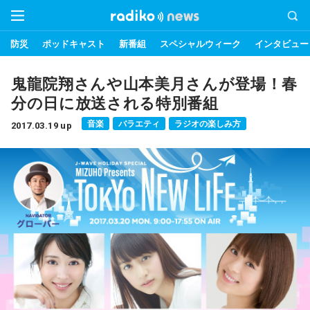
防災
ポッドキャスト
新番組
スペシャルウィーク
インタビュー
鬼龍院翔さんや山本美月さんが登場！春
分の日に放送される特別番組
音楽
バラエティ
ラジオの楽しみ方
2017.03.19 up