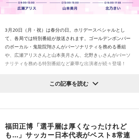
3月20日（月・祝）は春分の日。ホリデースペシャルとし
て、各局では特別番組が放送されます。ゴールデンボンバー
のボーカル・鬼龍院翔さんがパーソナリティを務める番組
や、広瀬アリスさんと山本美月さん、北野きぃさんがパーソ
ナリティを務める特別番組など豪華な出演者が続々登場！
この記事を読む
文化放送 『KEWPIE Melody Holiday』 11時～12
時54分
福田正博「選手層は厚くなったけれど
「いい音楽に包まれて、休日にリラックスしたひととき
も…」サッカー日本代表がベスト8常連
を。」をテーマにした音楽番組です。メッセージの中から鈴