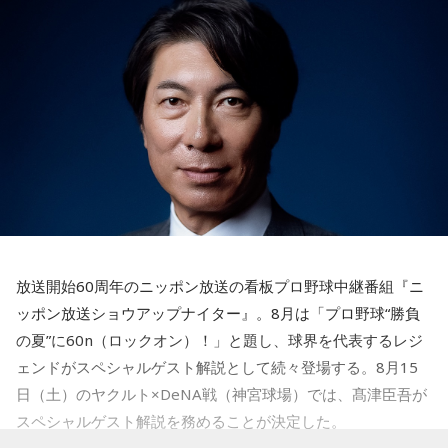
番組名：SPORTS BEAT supported by TOYOTA
3． 買ったばかりの乾電池
この番組をラジコで聴く
放送日時：毎週土曜 10:00～10:50
4． 懐中電灯
パーソナリティ：藤木直人、高見侑里
番組Webサイト：
https://www.tfm.co.jp/beat/
【解説】
番組公式X：
@SPORTSBEAT_TFM
この心理テストでわかることは、追い詰められた時に出る、
あなたの「究極の裏の顔」です。
とっさに握りしめたものは、あなたが窮地で無意識に守ろう
3連休の最後、春分の日は家でリラックスしながらラジオを聴
とする「本当に大切なもの」を暗示しています。冷静ではい
いてみてはいかがでしょうか？
られない極限の場面でこそ、普段は隠れているあなたの本性
が表に出るのです。
▼radiko.jp
http://radiko.jp/
【解答】
1．鳩のぬいぐるみ……本性は「愛情深い天使」
放送開始60周年のニッポン放送の看板プロ野球中継番組『ニ
鳩のぬいぐるみは「愛情」を暗示しています。あなたは追い
『radiko.jpプレミアム（エリアフリー聴取）』なら、今まで
ッポン放送ショウアップナイター』。8月は「プロ野球“勝負
詰められても、自分より大切な誰かを思い浮かべる、利他的
聴けなかったラジオ局の番組も聴くことができます。
なタイプ。窮地でこそ人にやさしくできる、あたたかい心の
の夏”に60n（ロックオン）！」と題し、球界を代表するレジ
持ち主です。ただ、自分を後回しにしすぎないよう気をつけ
ェンドがスペシャルゲスト解説として続々登場する。8月15
▼プレミアム会員登録はこちらから
てください。
日（土）のヤクルト×DeNA戦（神宮球場）では、髙津臣吾が
http://radiko.jp/rg/premium/
スペシャルゲスト解説を務めることが決定した。
2．身分証……本性は「したたかな悪魔」
身分証は「あなた自身の存在」を暗示しています。あなたは