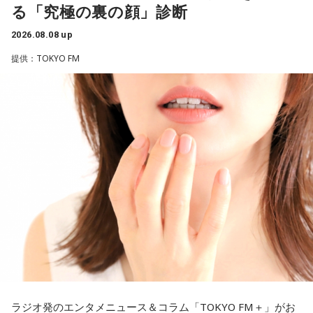
る「究極の裏の顔」診断
イベントを開催します。
と暴露します。
つまり、ベンチから何か言っても（すぐに戦術を）変えられ
2026.08.08 up
るほど簡単なスポーツではないんです。なぜならば、相手が
有吉自身は、今では後輩から挨拶されないことがまったくな
■パーソナリティ:池田なみ子
それに対してまた変化をしてくるから。だから“個”の力を高め
いため分からないと前置きしつつ、「ぐりんぴーすがそう言
提供：TOKYO FM
■ゲスト:小野リサ、加藤登紀子
て、時間をつくれる選手が重要になってくるということです
っていたから……その辺はどう？ 風紀が乱れているかどうか」
ね。
と質問します。
この番組をラジコで聴く
◆世界で戦うために必要な“個”の力
これに対して、カミムラは「ぐりんぴーすさんが言っている
のは、1～2年目の芸人の子たちだと思うんですけど……たぶ
藤木：今回、日本代表はケガ人が続出しましたが、それでも
ん、その子たちは本当に挨拶していないと思います」と苦笑
あの戦いができたというのは、選手層も相当厚くなったとい
FM802 『FM802 HOLIDAY SPECIAL ECC
い。有吉が「なんでなの？」と尋ねると、カミムラは「こん
うことでしょうか？
なことを言うのもあれですけど、（ぐりんぴーすさんが）ど
presents HOT OVERSEAS』 11時～15時
ういう先輩か分かっていないんだと思います」と正直に語り
福田：そうですね。選手層は厚くなっているし、森保監督の
ます。
洋楽のヒット曲を中心にお届けする4時間のホリデースペシャ
「誰が出ても同じような戦いができる準備をしてきた」とい
う言葉がその通りであることを、グループステージで証明で
ル！ 海外アーティストやONE OK ROCKなど海外でも活躍す
それを受け、有吉は「でもさ、この世界に入ったら俺だって
きていたと思います。でも、そこから上に行くためには、や
（若手の頃は）誰か分からない人にも一応挨拶するじゃな
る日本人アーティストへのインタビューもありますよ。洋楽
っぱり“個の力”が必要だったかなと感じています。
い？ 何があるか分からないからさ」と持論を語ります。その
についてのトリビアもご紹介します。
意見にカミムラも納得しつつも、「ちゃんと挨拶をしない人
世界で見ても、日本だけでなく主力の選手がケガする国は
間は時代的に増えていますね」とリアルな実情を明かしま
ラジオ発のエンタメニュース＆コラム「TOKYO FM＋」がお