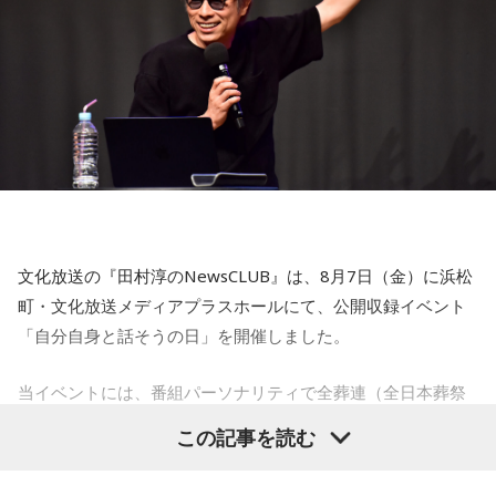
す。
【5位】牡牛座（おうし座）
趣味や友達付き合いが活発な運気です。今日は心の充実感を
感じやすい日なので、好きなことをとことん楽しみましょ
う。ラッキーアイテムは、炭酸水。
【6位】乙女座（おとめ座）
人付き合いが好調で、楽しいことが広がっていくような運気
です。今日は色々な人と積極的にコミュニケーションをとっ
ていきましょう。
文化放送の『田村淳のNewsCLUB』は、8月7日（金）に浜松
【7位】牡羊座（おひつじ座）
町・文化放送メディアプラスホールにて、公開収録イベント
マイペースに過ごせると良い日です。今日は部屋の片付けを
「自分自身と話そうの日」を開催しました。
したり、書類の整理をしたり、身の回りの整理を心掛けて過
ごしてみましょう。
当イベントには、番組パーソナリティで全葬連（全日本葬祭
業協同組合連合会）のフューネラルアンバサダーも務める田
【8位】天秤座（てんびん座）
この記事を読む
仕事運が好調な日。今日がお休みの人も忙しさが目立ちそう
村淳と、アシスタントの砂山圭大郎アナウンサーが登壇。
です。優先順位を確認し、1つひとつ丁寧に進めていくことを
「自分自身と話そう」をテーマに、“これまでの人生”を肯定し