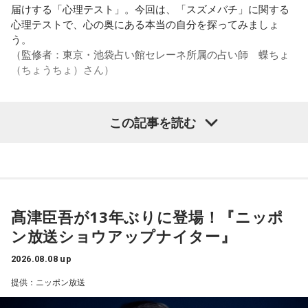
■パーソナリティ:大抜卓人
多々あって、それでも勝ち上がっていく力が必要なのがW杯
す。
届けする「心理テスト」。今回は、「スズメバチ」に関する
なんです。そういう意味では、確かに選手層は厚くなったけ
■ゲスト:Clean Bandit、ONE OK ROCK、Shawn Mendes、
心理テストで、心の奥にある本当の自分を探ってみましょ
れども、さらに“個”の力を高めながら、選手層をもっと厚くし
また、有吉は「吉本（興業）は縦がちゃんとしているじゃ
Travis
う。
なきゃいけない。ベスト16・ベスト8に進む国と比べたとき
ん。それは養成所でもそういう教えがあるんだろうし、先輩
（監修者：東京・池袋占い館セレーネ所属の占い師 蝶ちょ
に、そこまでの選手層だったのかというと、まだまだ厚くし
からも受け継がれるからだと思うんだよね」と他事務所と比
（ちょうちょ）さん）
この番組をラジコで聴く
ていかないとダメなのではないか、ということなんだと思い
較しつつ、「太田プロはゆるいから……酒井のせいで（笑）」
ます。
と冗談交じりに言うと、酒井も「俺のせいじゃないと思いま
すけどね」とすぐさまツッコミを入れていました。
この記事を読む
ただ、あれだけケガ人が出て、誰が出ても同じようなサッカ
【質問】
FM OSAKA 『LOVE FLAP HOLIDAY SPECIAL
ーができて、グループステージをああいう形で抜けられたと
＜番組概要＞
家でくつろいでいると、突然、大きなスズメバチが部屋に飛
いうのは今までなかったことですし、力がついているのは事
supported by Joshin』 11時30分～15時49分
番組名：有吉弘行のSUNDAY NIGHT DREAMER
び込んできました。
実ですね。
放送日時：毎週日曜 20:00～21:55
あなたは慌てて、荷物をつかんで部屋の外へ逃げ出します。
放送エリア：TOKYO FMをのぞくJFN全国25局ネット
安全な場所までたどり着き、ほっと一息。
新生活で一人暮らしを始める方に向けて、「一人暮らしの先
藤木：そんな日本代表を僕たちも応援したいと思います。
パーソナリティ：有吉弘行
ふと見ると、あなたは無我夢中で、あるものを握りしめてい
輩」であるリスナーからアドバイスを提供、情報交換してい
髙津臣吾が13年ぶりに登場！『ニッポ
番組Webサイト：
https://jfn-pods.com/program/27400
ました。
きます。また、メッセージをくれたリスナーには抽選で豪華
ン放送ショウアップナイター』
音声コンテンツプラットフォーム「JFN Pods」ではスペシャ
それは何でしたか？次の中から近いものを1つ選んでくださ
ル音声も配信中！
家電をプレゼント。
い。
（左から）福田正博さん、藤木直人、高見侑里
2026.08.08 up
1． 鳩のぬいぐるみ
提供：ニッポン放送
■パーソナリティ:谷口キヨコ
＜番組概要＞
2． パスポートなどの身分証