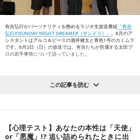
いうと、自分たちが変えたら相手がまた変えてくる、それに
んをお迎えして春からの新生活について伺います。
対してまた変えていかなきゃならない。ベンチでその都度
（戦術を）言い続けても、向こうが変えてきたら、その変化
■パーソナリティ:浜島直子
有吉弘行がパーソナリティを務めるラジオ生放送番組
「有吉
に対して変化しなきゃいけない。「こういうやり方をしま
■ゲスト：小錦八十吉&千絵、遊助、田丸麻紀
弘行のSUNDAY NIGHT DREAMER（サンドリ）」
。8月のア
す」「だったらこう対応します」と。
シスタントはアルコ＆ピースの酒井健太と青色1号のカミムラ
この番組をラジコで聴く
です。8月2日（日）の放送では、有吉たちが所属する太田プ
そうすると、対応された側がまた変えてくるんですよ、それ
ロの若手事情について語っていました。
も試合中に。ですから、ベンチからでも戦術や戦略はある程
度言えますけど、ピッチのなかで選手たちがそれを感じて、
対応していく能力を高めていくのがサッカーにおいて一番重
要なんです。
FM COCOLO 『FM COCOLO HOLIDAY SPECIAL
（左から）酒井健太、有吉弘行、カミムラ
ココロトリコイズミ in エコールいずみ』 14時～17
この記事を読む
ブラジル戦のときも「守ろう」という気持ちはなくても、ブ
時
ラジルが1点負けていたときに、前に出てくるエネルギーって
すごいんです。それを食い止めたり、押し返したりするため
◆太田プロの若手芸人事情
には、前半よりもエネルギーをもっと使わなきゃいけないけ
大阪府和泉市の市制60周年を記念して和泉市の魅力をお届け
れども、ブラジルのものすごい勢いにのまれてしまった。た
有吉は、若手芸人と接する機会の多いカミムラに聞きたいこ
している『IZUMI CITY presents ココロ トリコ イズミ』。ホ
だ、これは日本だけではなく、アルゼンチンと対戦したイン
とがあると切り出し、「賞レースで結果を残していないコン
【心理テスト】あなたの本性は「天使」
リデースペシャルということで、スタジオを飛び出して和泉
グランドもそういう展開になったんですよ。サッカーってそ
ビ、（芸歴18年目の）ぐりんぴーすがよく愚痴をこぼしてい
or「悪魔」!? 追い詰められたときに出
市「エコールいずみ」にてライブゲストを迎えた公開生放送
ういうスポーツなんですよね。
るのは、最近の後輩は挨拶をしてくれないんだって（笑）」