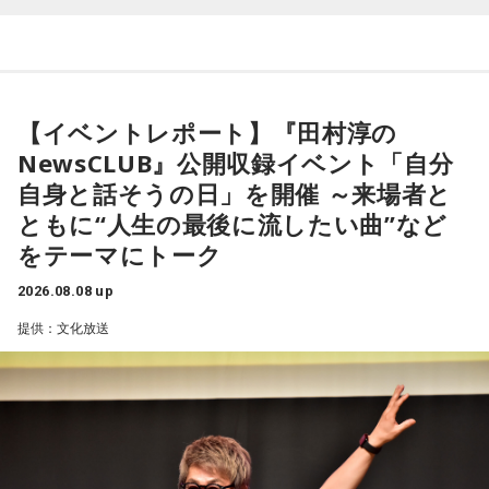
ます。
よろしくお願いします！
【1位】魚座（うお座）
恋愛運が好調で楽しい運気の1日となりそうです。今日は好き
な人に積極的にアプローチをしてみるのも良さそうです。ラ
ッキーカラーは水色。
【イベントレポート】『田村淳の
NewsCLUB』公開収録イベント「自分
【2位】蟹座（かに座）
「ニッポン放送ショウアップナイター ヤクルト×DeNA」
好調な運気で心地よく過ごせる1日となりそうです。直感が冴
自身と話そうの日」を開催 ～来場者と
■放送日時：8月15日（土） 17時50分～試合終了 （延長対
えやすい運気なので、選択に迷った際は自分の直感を参考に
ともに“人生の最後に流したい曲”など
応あり）
してみてください。
をテーマにトーク
■スペシャルゲスト解説：髙津臣吾
【3位】蠍座（さそり座）
■実況：師岡正雄アナウンサー
2026.08.08 up
学びや成長ができそうな1日です。今日は視野が広がりやすく
■番組X：@showup1242
提供：文化放送
学びが深まりそうです。海外のことに目を向けたり、探究心
■ハッシュタグ：#ショウアップナイター #60n
を大切に過ごしてみましょう。
■メールアドレス：89@1242.com
【4位】山羊座（やぎ座）
■番組ホームページ：
https://www.1242.com/showup
対人運が好調です。今日は1対1のコミュニケーションが大切
な日。パートナーや大切な友人と深い話をしたり、普段は話
しづらい話題を取り上げてみたりするには良いタイミングで