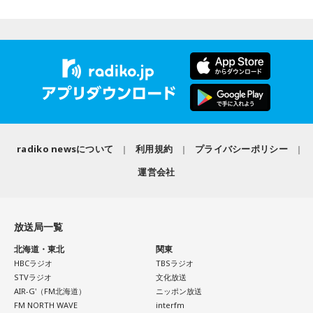
心がけてみましょう。
ながら“これからの生き方”を考える時間を、来場者とのやり取
りを交えながらお届けしました。
【9位】双子座（ふたご座）
金運が好調です。今日はお金に関する見直しや、将来のため
に必要なことについて考えてみましょう。ラッキーアイテム
昨年に続き2回目の開催となる本イベントは、参加者が自分自
はコーヒー。
身を見つめ直す2つのコーナーで展開。「自分への表彰状を送
ろう」のコーナーでは、大きな成功でなくても「自分、本当
【10位】獅子座（しし座）
によく頑張ったな」と思えるこれまでの出来事を、“自分への
内省がテーマの日です。今日はこれまでを振り返って色々な
ことを見直してみましょう。スマホのデータの整理をした
表彰状”という形で来場者から募集・紹介。自身の記憶を改め
radiko newsについて
利用規約
プライバシーポリシー
り、不要に感じるものは手放してみるのもおすすめです。
て言葉にすることで、人生をじっくりと見つめ直す時間とな
運営会社
りました。
【11位】水瓶座（みずがめ座）
日頃の疲れを癒しましょう。今日はマッサージを受けたり、
続く「人生の最後に流したい私のエンディング曲」のコーナ
心と身体のメンテナンスを意識しましょう。たくさん睡眠を
放送局一覧
取ってリフレッシュするのも良さそうです。
ーでは、来場者が選んだ“人生の最後に流したい一曲”にまつわ
北海道・東北
関東
る思い出を紹介。音楽を通してこれまでの人生を振り返りな
【12位】射手座（いて座）
HBCラジオ
TBSラジオ
がら、これからの“自分らしい生き方”を考える時間を共有しま
心のモヤモヤが目立つような日です。今日は頑張らず、1人の
STVラジオ
文化放送
した。田村は、人生の最後に流したい曲について、「お葬式
時間を大切にしたり、のんびり過ごす時間を持つようにしま
AIR-G'（FM北海道）
ニッポン放送
FM NORTH WAVE
interfm
で流す曲は決めている。しかも自分の声で流したいと思っ
しょう。