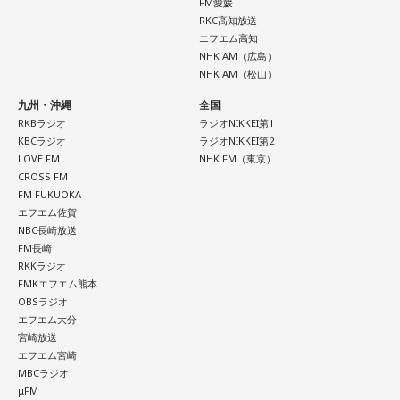
FM愛媛
RKC高知放送
エフエム高知
NHK AM（広島）
NHK AM（松山）
九州・沖縄
全国
RKBラジオ
ラジオNIKKEI第1
KBCラジオ
ラジオNIKKEI第2
LOVE FM
NHK FM（東京）
CROSS FM
FM FUKUOKA
エフエム佐賀
NBC長崎放送
FM長崎
RKKラジオ
FMKエフエム熊本
OBSラジオ
エフエム大分
宮崎放送
エフエム宮崎
MBCラジオ
μFM