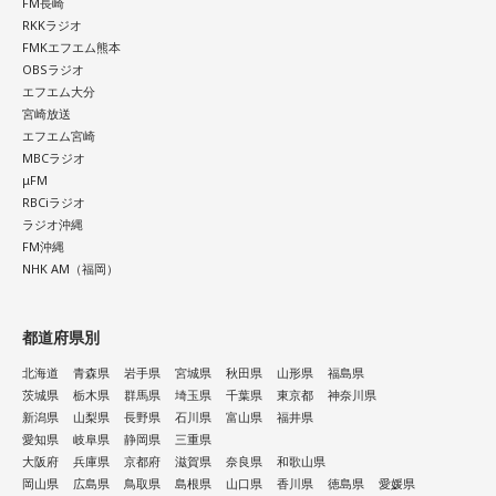
FM長崎
RKKラジオ
FMKエフエム熊本
OBSラジオ
エフエム大分
宮崎放送
エフエム宮崎
MBCラジオ
μFM
RBCiラジオ
ラジオ沖縄
FM沖縄
NHK AM（福岡）
都道府県別
北海道
青森県
岩手県
宮城県
秋田県
山形県
福島県
茨城県
栃木県
群馬県
埼玉県
千葉県
東京都
神奈川県
新潟県
山梨県
長野県
石川県
富山県
福井県
愛知県
岐阜県
静岡県
三重県
大阪府
兵庫県
京都府
滋賀県
奈良県
和歌山県
岡山県
広島県
鳥取県
島根県
山口県
香川県
徳島県
愛媛県