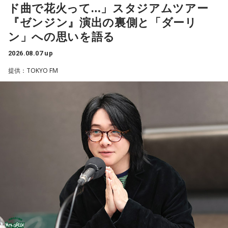
ド曲で花火って…」スタジアムツアー
4．どうやって放水しているのか……我慢しすぎ度20％
■2026年8月8日はどんな日？
『ゼンジン』演出の裏側と「ダーリ
上手な出し方を気にしたあなた。本音を出そうという意識は
ン」への思いを語る
しっかり持っているので、我慢しすぎは少なめです。ただ、
2026年8月8日（土）・先勝
どう言えば角が立たないかを考えすぎて、タイミングを逃す
・寅の日
2026.08.07 up
ことも。完璧を意識しすぎず、素直に伝えてみるのがコツで
・令和8年8月8日のゾロ目
す。
提供：TOKYO FM
・六曜「先勝」（午前中が吉とされる）
＊
「8」が並ぶことから縁起の良い日というイメージを持つ人も
いますが、暦の上では
寅の日
にあたるのが最大の特徴です。
我慢できるのは、あなたが優しくて、まわりを思いやれる証
拠です。あとは少しだけ、自分の本音も大切にしてあげまし
また、六曜は
先勝
で、一般的には午前中が吉、午後は控えめ
ょう。
に過ごすのが良いという考え方があります。
■監修者プロフィール：草彅健太（くさなぎ・けんた）
■寅の日とは？
東京池袋占い館セレーネ所属。メンタルケアカウンセラー。
鑑定件数は若い女性を中心に7,000件を超え、占いイベントや
寅の日とは、12日に一度巡ってくる吉日
です。
アプリの監修も手がける。また、イベントMCや声優としての
活動もしており、芸能関係者からの依頼も多い。
虎は古くから「千里行って千里帰る」という言い伝えがあ
Webサイト：
https://selene-uranai.com/
り、「出ていったものが無事に戻ってくる」と考えられてき
YouTube：
https://youtu.be/UHrZuZcHTj4