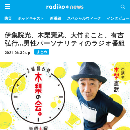
防災
ポッドキャスト
新番組
スペシャルウィーク
インタビュー
伊集院光、木梨憲武、大竹まこと、有吉
弘行…男性パーソナリティのラジオ番組
まとめ
2021.06.30 up