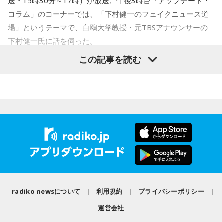
送・15時30分～17時）が放送。午後3時台「アップデート・
れることもあります。
コラム」のコーナーでは、「下村健一のフェイクニュース道
被災地を支援したいという善意は大切ですが、その気持ちを
場」というテーマで、白鴎大学教授・元TBSアナウンサーの
ただし、「8」が並ぶこと自体が暦上の吉日を意味するわけで
悪用する犯罪から身を守るためには、相手の身元や支援団体
下村健一氏に話を伺った。
はありません。
の正当性を確認し、不審に感じた場合はすぐに相談すること
この記事を読む
が大切です。
2026年8月8日は、こうした縁起の良いイメージに加え、「寅
下村健一
「今回は、先週発生した熊本地震関連(のフェイクニ
の日」が重なることから、例年以上に注目を集める可能性が
ュース)を集中的にやっていきたいと思います」
ある1日といえるでしょう。
番組では、災害時だからこそ冷静な判断を心掛け、自分自身
だけでなく家族や周囲の人とも声を掛け合いながら特殊詐欺
長野智子
「お願いします」
■「寅の日」をきっかけに、新しい一歩を踏み出してみよう
の被害を防いでほしいと呼びかけました。
2026年8月8日は、寅の日と先勝が重なる開運日です。さら
下村
「発生の3日後には、熊本県警の犯罪抑止対策室っていう
気になる方は、radikoのタイムフリーで放送をチェックして
に、「令和8年8月8日」と「8」が並ぶ覚えやすい日付である
ところがX(エックス)でかなり強い口調で警告を出しているん
ことから、縁起を意識する人にとっても印象深い一日となり
みてください。
です。『非常時にインプ稼ぎの偽情報は許されません』と。
そうです。
インプっていうのはインプレッション、反応をいっぱい稼ご
うとして偽情報を流すなよ、と。今回は本当に強い口調だな
一方で、暦は古くから受け継がれてきた考え方の一つであ
radiko newsについて
利用規約
プライバシーポリシー
り、幸運や成功を約束するものではありません。
と思うのは、前回の10年前の熊本地震や、それから能登半島
運営会社
地震では『偽情報を投稿した者を検挙しております』と。
「新しい財布を使い始める」「旅行へ出発する」「新たな目