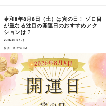
その景色を眺めていると、あなたはふとあることが気になり
ました。
さて、あなたが気になったのはどんなことですか？
令和8年8月8日（土）は寅の日！ ゾロ目
次の中から近いものを1つ選んでください。
が重なる注目の開運日のおすすめアク
1． 水がこぼれてしまうことはないのか
ションは？
2． こんなに水は必要なのか
2026.08.07 up
3． ひび割れなど壊れる心配はないか
4． どうやって放水しているのか
提供：TOKYO FM
【解説】
この心理テストでわかることは、あなたの「我慢しすぎ・自
己主張ニガテ度」です。
ダムの水は「溜め込んだ本音や感情」を暗示しています。ダ
ムの何が気になったかで、あなたがなぜ言いたいことを飲み
込んでしまうのか……その理由と、我慢の深さがわかります。
【解答】