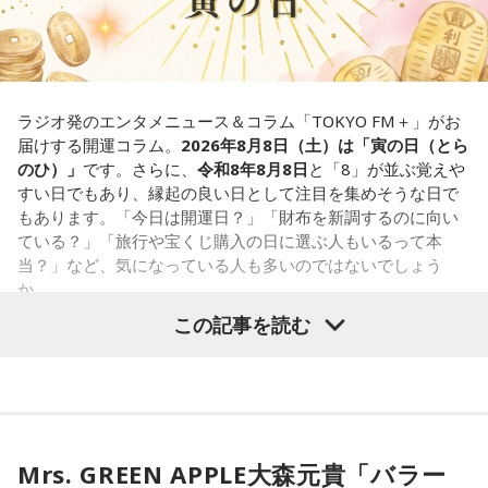
1．こぼれてしまわないか……我慢しすぎ度90％
限界が気になったあなた。本音をギリギリまで溜め込んでい
ませんか。「嫌われるかも」という不安から、言葉を飲み込
み続けてきたのでは。でも、あなたが少し本音を見せても、
大切な人は離れていきません。小さな「イヤ」から、言葉に
ラジオ発のエンタメニュース＆コラム「TOKYO FM＋」がお
してみましょう。
届けする開運コラム。
2026年8月8日（土）は「寅の日（とら
のひ）」
です。さらに、
令和8年8月8日
と「8」が並ぶ覚えや
2．こんなに必要なのか……我慢しすぎ度45％
すい日でもあり、縁起の良い日として注目を集めそうな日で
水の価値を気にしたあなた。裏を返せば、自分の意見に「言
もあります。「今日は開運日？」「財布を新調するのに向い
うほどの価値があるのかな」と、自信を持てずにいるのかも
ている？」「旅行や宝くじ購入の日に選ぶ人もいるって本
しれません。しかし、あなたの考えには、ちゃんと意味があ
当？」など、気になっている人も多いのではないでしょう
ります。肩の力を抜いて、まずは思ったことを口にする練習
か。
から。
この記事を読む
寅の日は、古くから金運や旅立ちに縁起が良いとされる吉日
3．壊れる心配はないか……我慢しすぎ度70％
の1つです。今回は、
2026年8月8日の開運カレンダー
をもと
ダムが壊れないか気になったあなた。対立することで関係が
に、寅の日とはどんな日なのか、この日に向いているとされ
壊れるのを恐れ、その場を丸く収めるために本音を飲み込む
ることや、財布の新調、宝くじ購入などについて分かりやす
タイプです。ですが、健全なぶつかり合いは、関係をむしろ
く紹介します。
深めるもの。意見を伝えることは、わがままではないと考え
てみては。
Mrs. GREEN APPLE大森元貴「バラー