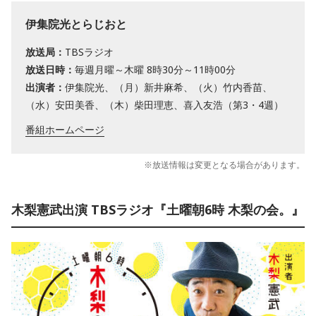
伊集院光とらじおと
放送局：
TBSラジオ
放送日時：
毎週月曜～木曜 8時30分～11時00分
出演者：
伊集院光、（月）新井麻希、（火）竹内香苗、
（水）安田美香、（木）柴田理恵、喜入友浩（第3・4週）
番組ホームページ
※放送情報は変更となる場合があります。
木梨憲武出演 TBSラジオ『土曜朝6時 木梨の会。』