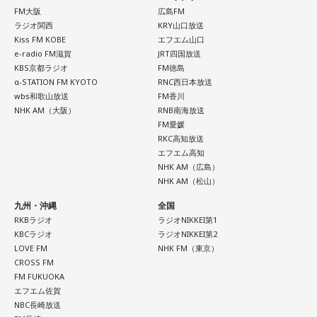
嘘にAIによる巧妙なのし上がりが、磨きがかけられてしまっ
FM大阪
広島FM
たということがあります。これは嘘が精巧になったっていう
ラジオ関西
KRY山口放送
だけじゃなくて、実は最悪の影響は、本当の情報が疑われる
Kiss FM KOBE
エフエム山口
e-radio FM滋賀
JRT四国放送
ようになっちゃった。これこそが最も大きな本質的な迷惑で
KBS京都ラジオ
FM徳島
すよね」
α-STATION FM KYOTO
RNC西日本放送
wbs和歌山放送
FM香川
NHK AM（大阪）
RNB南海放送
長野
「AIの嘘情報がリアルすぎて？」
FM愛媛
RKC高知放送
下村
「リアルすぎて、本当の情報なのに『これ、本当な
エフエム高知
の？』と疑われるようになっちゃった。これは深刻です」
NHK AM（広島）
NHK AM（松山）
長野
「うわぁ……」
九州・沖縄
全国
RKBラジオ
ラジオNIKKEI第1
KBCラジオ
ラジオNIKKEI第2
LOVE FM
NHK FM（東京）
CROSS FM
FM FUKUOKA
エフエム佐賀
NBC長崎放送