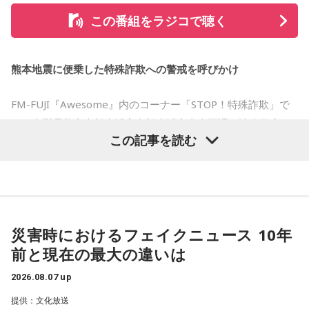
うのだけれど。
この番組をラジコで聴く
寅の日は、「千里行って千里帰る」という言い伝えから、旅
「ダーリン」でというのはやっぱりミュージックビデオがあ
行や出張にも縁起が良い日とされています。
あいう感じだったから、すごくみんな受け入れられるという
か良かったのかなと思うのだけれど。バラード曲で花火って
熊本地震に便乗した特殊詐欺への警戒を呼びかけ
夏休み期間中ということもあり、旅行や帰省を予定している
結構僕の中では「おー、そっかそうか」となって。演出チー
人にとっては、暦を意識するきっかけになるかもしれませ
ムと話を進めていったんだよね！
ん。
FM-FUJI『Awesome』内のコーナー「STOP！特殊詐欺」で
は、山梨県警察本部生活安全部生活安全企画課の渡邉佳彦さ
若井：めちゃくちゃ素敵だったね！
もちろん、安全な旅行のためには、天候や交通情報を確認
この記事を読む
んを迎え、熊本地震の発生に便乗した悪質な犯罪への注意を
し、余裕を持ったスケジュールを立てることが何より大切で
大森：プレイリストも公開されていますので、ぜひ聴いてほ
呼びかけました。
す。
しいね！
■2026年8月8日に向いているとされること
番組では、被災された方々へのお見舞いの言葉とともに、大
藤澤：楽しんでください！
規模災害が発生すると被災者の不安や善意につけ込む犯罪が
2026年8月8日は、寅の日と先勝が重なる日です。暦を意識す
災害時におけるフェイクニュース 10年
増えるおそれがあることが紹介されました。
若井：ありがとう！
る人の中には、次のような予定をこの日に合わせる人もいま
前と現在の最大の違いは
す。
被災者を狙う悪質商法や義援金詐欺
2026.08.07 up
・財布を新調する、または使い始める
（写真左から）Mrs. GREEN APPLE大森元貴、藤澤涼架、若
・銀行口座を開設する
提供：文化放送
渡邉さんは、災害時には被災した住宅を訪問し、家屋修繕や
井滉斗