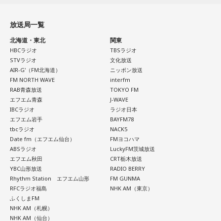
『捕まえるよ？』というところまで言っているぐらいなんで
標を立てる」など、自分にとって前向きな一歩を踏み出すき
すね」
っかけとして、無理のない範囲で暦を取り入れてみるのもよ
放送局一覧
いでしょう。
長野
「あー、なるほど」
北海道・東北
関東
日々の暮らしを少し前向きにするヒントとして、2026年8月8
HBCラジオ
TBSラジオ
日の「寅の日」を過ごしてみてはいかがでしょうか。
STVラジオ
文化放送
下村
「今回は細かい事例をご紹介する前に、時々このコーナ
AIR-G'（FM北海道）
ニッポン放送
ーで引用させていただいているJFC、日本ファクトチェックセ
FM NORTH WAVE
interfm
RAB青森放送
TOKYO FM
ンターが一昨年、能登半島地震の直後に注意喚起した、『地
エフエム青森
J-WAVE
震の時のデマってこのパターンがあるよ』っていう類型があ
IBCラジオ
ラジオ日本
りまして、このパターンを下村流にアレンジして短い言葉で
エフエム岩手
BAYFM78
tbcラジオ
NACK5
ご紹介します。まず“嘘被害”。昔の津波の映像とかを出しちゃ
Date fm（エフエム仙台）
FMヨコハマ
って、それでインプレッションを稼ぐっていうやつ。それか
ABSラジオ
LuckyFM茨城放送
ら“嘘SOS”。『こんな被害に遭いました、助けてー！』ってい
エフエム秋田
CRT栃木放送
YBC山形放送
RADIO BERRY
うけど実は無いじゃんっていうやつ。それから“嘘寄付”」
Rhythm Station エフエム山形
FM GUNMA
RFCラジオ福島
NHK AM（東京）
長野
「あー！これも今、問題になってます」
ふくしまFM
NHK AM（札幌）
NHK AM（仙台）