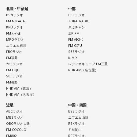
下村
「ね。これはもうストレートに『これでお金集めちゃお
う』っていうやつ。それから“嘘犯罪”。『こういう犯罪が起き
北陸・甲信越
中部
BSNラジオ
CBCラジオ
てるから気をつけろ！』っていう。特に外国人と絡めて煽っ
FM NIIGATA
TOKAI RADIO
てくるっていうのは多いです。そして“嘘陰謀論”。『この地震
KNBラジオ
ぎふチャン
も人工地震だぞ』とか」
FMとやま
ZIP-FM
MROラジオ
FM AICHI
エフエム石川
FM GIFU
長野
「なんか『こんな雲が出たら揺れるぞ』みたいなね？」
FBCラジオ
SBSラジオ
FM福井
K-MIX
YBSラジオ
レディオキューブ FM三重
下村
「そうです。この嘘被害、嘘SOS、嘘寄付、嘘犯罪、嘘
FM FUJI
NHK AM（名古屋）
陰謀論。この辺はもう典型的に今回も出回っていますが、今
SBCラジオ
までと違って、この全てに大きな要素が一つ加わりました。
FM長野
NHK AM（東京）
10年前の熊本地震と今回の熊本地震の最大の違いは“AIの有
NHK AM（名古屋）
無”」
近畿
中国・四国
ABCラジオ
BSSラジオ
長野
「あー、ほんとだ……」
MBSラジオ
エフエム山陰
OBCラジオ大阪
RSKラジオ
下村
「これはもう決定的に大きいですね。すべてのこういう
FM COCOLO
ＦＭ岡山
FM802
RCCラジオ