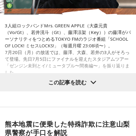
ました。そのため、お金や旅に関する縁起の良い日として親
しまれています。
このことから、寅の日は次のようなタイミングに選ぶ人もい
3人組ロックバンドMrs. GREEN APPLE（大森元貴
ます。
（Vo/Gt）、若井滉斗（Gt）、藤澤涼架（Key））の藤澤がパ
ーソナリティをつとめるTOKYO FMのラジオ番組「SCHOOL
・財布を新調する
OF LOCK! ミセスLOCKS!」（毎週月曜 23:08頃〜）。
・財布を使い始める
7月20日（月）の放送では、藤澤、大森、若井の3人がそろっ
・銀行口座を開設する
て登場。先日7月5日にファイナルを迎えたスタジアムツアー
・旅行や出張へ出発する
「ゼンジン未到とイ/ミュータブル〜間奏編〜」を振り返りま
・新しい挑戦を始める
した。
この記事を読む
一方で、「戻る」という意味合いから、結婚や結納などのお
祝い事には向かないとする考え方もあります。暦の解釈には
流派や地域による違いもあるため、一つの目安として参考に
Mrs. GREEN APPLE大森元貴
するとよいでしょう。
■2026年8月8日に財布を新調するのはあり？
＜リスナーからのメッセージ＞
熊本地震に便乗した特殊詐欺に注意山梨
ミセス先生、こんばんは！ 7月5日のファイナルに参戦しまし
寅の日は、お金に関する縁起の良い日として知られているこ
県警察が手口を解説
た！ 私にとって初めての「ゼンジン」シリーズだったので、
とから、財布を購入したり、使い始めたりするタイミングと