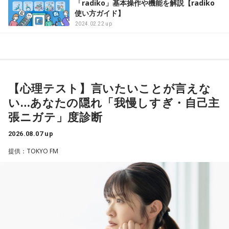
「radiko」基本操作や機能を解説【radiko
使い方ガイド】
2024.02.22 up
【心理テスト】言いたいことが言えな
い…あなたの隠れ「我慢しすぎ・自己主
張ニガテ」度診断
2026.08.07 up
提供：TOKYO FM