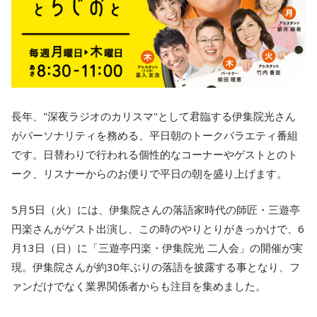
長年、"深夜ラジオのカリスマ"として君臨する伊集院光さん
がパーソナリティを務める、平日朝のトークバラエティ番組
です。日替わりで行われる個性的なコーナーやゲストとのト
ーク、リスナーからのお便りで平日の朝を盛り上げます。
5月5日（火）には、伊集院さんの落語家時代の師匠・三遊亭
円楽さんがゲスト出演し、この時のやりとりがきっかけで、6
月13日（日）に「三遊亭円楽・伊集院光 二人会」の開催が実
現。伊集院さんが約30年ぶりの落語を披露する事となり、フ
ァンだけでなく業界関係者からも注目を集めました。