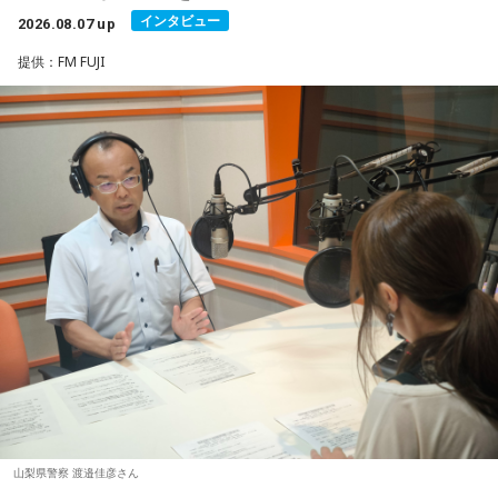
参加できて本当に良かったです。演奏が本当にかっこよく
インタビュー
して選ぶ人もいます。
2026.08.07 up
て、ずっと感動していました。特に「ダーリン」と「ケセラ
提供：FM FUJI
セラ」の時の花火は相性が良すぎて、思わず泣いてしまいま
「お金が無事に戻ってくる」という言い伝えに由来するもの
した。帰り道もプレイリストを聴きながら帰っていたのです
で、開運アクションとして親しまれている考え方です。
がその余韻でまたウルウルしてしまいました。最高の景色と
最高の演奏を、本当にありがとうございました。（埼玉県 18
ただし、財布を新調したからといって金運の上昇が保証され
歳 女の子）
るわけではありません。あくまでも縁起担ぎとして取り入れ
られている習慣です。
＊
■2026年8月8日に宝くじを買うのは？
大森：ありがとうございます！ 花火すごかったですね！
寅の日は、金運にまつわる吉日として紹介されることが多い
若井：すごかったよ！ ステージからの景色も花火も最高でし
ため、宝くじを購入するタイミングとして意識する人もいま
たけれど。
す。
藤澤：そうだよね！
一方で、宝くじの当選を保証するものではありません。「縁
起の良い日に買いたい」という気持ちから、暦を参考にする
大森：「ダーリン」で、本編ラストで花火が上がるというの
人もいるという考え方です。
は結構すごいです。「ケセラセラ」って今まででも花火が上
山梨県警察 渡邉佳彦さん
がったりというか、大きい演出ってすごく親和性があると思
■2026年8月8日に旅行へ行くのは？