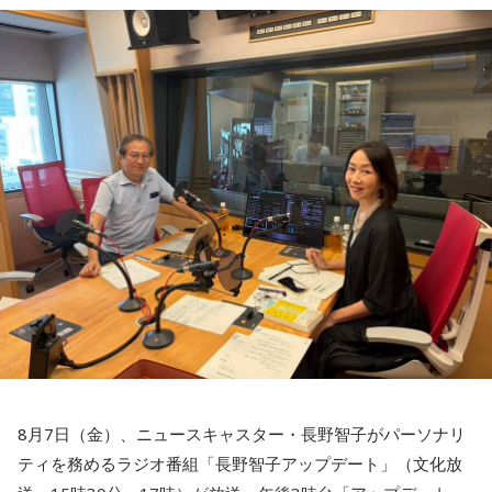
・旅行や帰省、出張へ出発する
必要物品の販売を装って高額な契約を迫る悪質商法が発生す
・資格の勉強や新しい習い事を始める
る可能性があると説明しました。
・神社へ参拝する
・仕事や趣味の新たな目標を立てる
＜番組概要＞
さらに、被災者以外を狙う犯罪として、公的機関や災害支援
番組名：SCHOOL OF LOCK!
また、六曜の「先勝」は一般的に
午前中が吉
とされているた
放送日時：月曜～木曜 22:00～23:55／金曜 22:00～22:55
団体を装い、義援金や寄付金を名目に現金や電子マネーをだ
め、大切な予定を入れる場合は午前中を選ぶという考え方も
パーソナリティ：アンジー校長（アンジェリーナ1/3・
まし取る詐欺にも注意が必要と呼びかけました。
あります。
Gacharic Spin）、たんぼ教頭（溝上たんぼ）
番組Webサイト：
https://www.tfm.co.jp/lock/
過去には、自宅を訪れて義援金を集める手口や、自治体職員
なお、これらは古くから伝わる暦の考え方であり、運気の上
番組公式X：
@sol_info
昇や成果を保証するものではありません。自分の予定やライ
を名乗る電話による詐欺も確認されていることから、支援先
フスタイルに合わせて、無理のない範囲で取り入れるとよい
が信頼できる団体であるか十分確認することが重要です。
でしょう。
善意につけ込む手口に冷静な対応を
■令和8年8月8日の「8」が並ぶ日に注目が集まる理由
2026年8月8日は、「令和8年8月8日」と「8」が並ぶ印象的
番組ではこのほかにも、「不要品を被災地へ送る」と言って
な日付です。
物品を持ち去るケースや、被災者の親族・知人を装い送金を
8月7日（金）、ニュースキャスター・長野智子がパーソナリ
求めるケースなど、過去に確認された手口も紹介されまし
ティを務めるラジオ番組「長野智子アップデート」（文化放
数字の「8」は、末広がりの形から縁起の良い数字として親し
た。
まれており、開店日や記念日、イベントの開催日として選ば