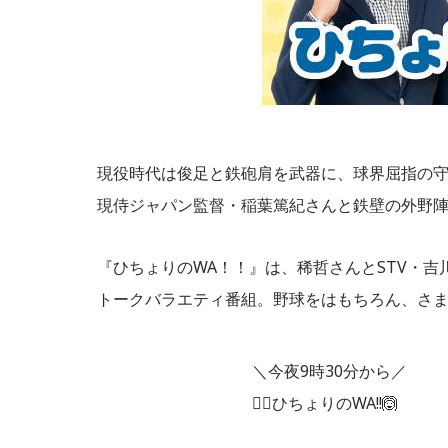
現役時代は俊足と鉄砲肩を武器に、球界屈指の
現侍ジャパン監督・稲葉篤紀さんと鉄壁の外野陣
『ひちょりのWA！！』は、稀哲さんとSTV・
トークバラエティ番組。野球をはもちろん、さ
＼今夜9時30分から／
🙆‍♀️ひちょりのWA!!🙆