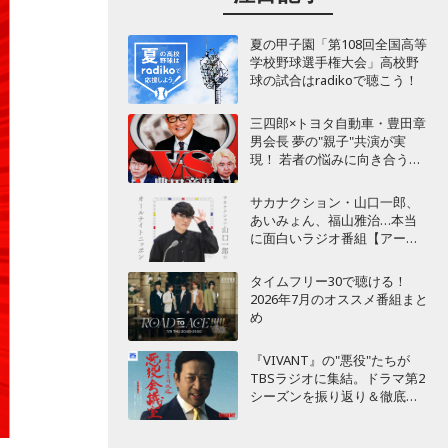
夏の甲子園「第108回全国高等
学校野球選手権大会」高校野
球の試合はradikoで聴こう！
三四郎×トヨタ自動車・豊田章
男会長 夢の"親子"共演が実
現！ 若者の悩みに向き合うポ
ッドキャスト番組が始動
サカナクション・山口一郎、
あいみょん、福山雅治…本当
に面白いラジオ番組【アーテ
ィスト編】
タイムフリー30で聴ける！
2026年7月のオススメ番組まと
め
『VIVANT』の"悪役"たちが
TBSラジオに集結。ドラマ第2
シーズンを振り返り＆徹底考
察！