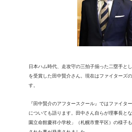
日本ハム時代、走攻守の三拍子揃った二塁手とし
を受賞した田中賢介さん。現在はファイターズ
す。
『田中賢介のアフタースクール』ではファイター
についても語ります。田中さん自らが理事長と
園立命館慶祥小学校」（札幌市豊平区）の様子
された事が発表されました。