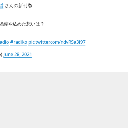
哲
さんの新刊📚
経緯や込めた想いは？
adio
#radiko
pic.twitter.com/ndvRSa3i97
o)
June 28, 2021