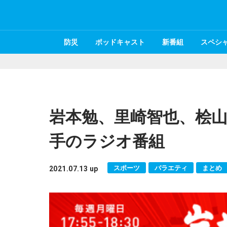
防災
ポッドキャスト
新番組
スペシ
岩本勉、里崎智也、桧山
手のラジオ番組
スポーツ
バラエティ
まとめ
2021.07.13 up