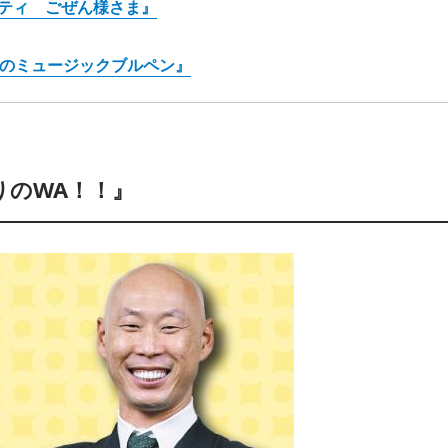
エティ ごぜん様さま』
広のミュージックブルペン』
りのWA！！』