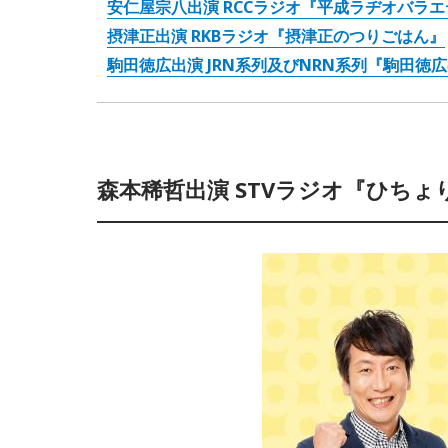
安仁屋宗八出演 RCCラジオ『平成ラヂオバラ
摂津正出演 RKBラジオ『摂津正のつりごはん』
駒田徳広出演 JRN系列及びNRN系列『駒田徳
森本稀哲出演 STVラジオ『ひちょ