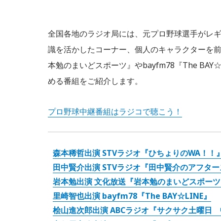
全国各地のラジオ局には、元プロ野球選手がレ
識を活かしたコーナー、個人のキャラクターを
本勉のまいどスポーツ』やbayfm78『The B
める番組をご紹介します。
プロ野球中継番組はラジコで聴こう！
森本稀哲出演 STVラジオ『ひちょりのWA！！
田中賢介出演 STVラジオ『田中賢介のアフタ
岩本勉出演 文化放送『岩本勉のまいどスポーツ
里崎智也出演 bayfm78『The BAY☆LINE』
桧山進次郎出演 ABCラジオ『サクサク土曜日