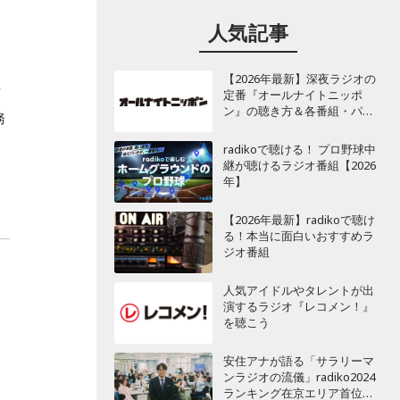
人気記事
知
【2026年最新】深夜ラジオの
岩
定番『オールナイトニッポ
ン』の聴き方＆各番組・パー
務
ソナリティ一覧
radikoで聴ける！ プロ野球中
継が聴けるラジオ番組【2026
年】
【2026年最新】radikoで聴け
る！本当に面白いおすすめラ
ジオ番組
人気アイドルやタレントが出
演するラジオ『レコメン！』
を聴こう
安住アナが語る「サラリーマ
ンラジオの流儀」radiko2024
ランキング在京エリア首位