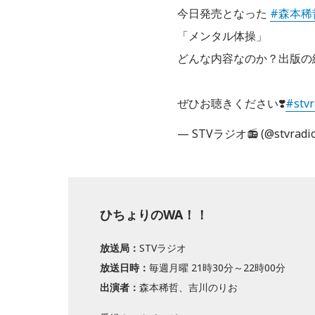
今日発売となった
#森本稀
「メンタル体操」
どんな内容なのか？出版の
ぜひお聴きください❣️
#stvr
— STVラジオ📻 (@stvradi
ひちょりのWA！！
放送局：
STVラジオ
放送日時：
毎週月曜 21時30分～22時00分
出演者：
森本稀哲、吉川のりお