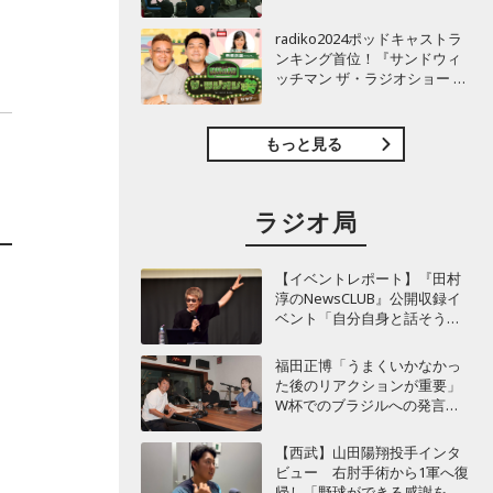
TBSラジオ『安住紳一郎の日
曜天国』インタビュー
radiko2024ポッドキャストラ
ンキング首位！『サンドウィ
ッチマン ザ・ラジオショー サ
タデー』インタビュー
もっと見る
ラジオ局
【イベントレポート】『田村
淳のNewsCLUB』公開収録イ
ベント「自分自身と話そうの
日」を開催 ～来場者ととも
に“人生の最後に流したい
福田正博「うまくいかなかっ
曲”などをテーマにトーク
た後のリアクションが重要」
W杯でのブラジルへの発言が
波紋を呼んだ塩貝健人に今後
期待することは？
【西武】山田陽翔投手インタ
ビュー 右肘手術から1軍へ復
帰し「野球ができる感謝を再