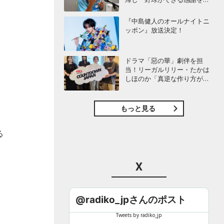
び感じることができました」
『中島健人のオールナイトニ
ッポン』放送決定！
ドラマ「惡の華」劇伴を担
当！リーガルリリー・たかは
しほのか「真逆な作り方が面
、
白かった」最新曲「コニファ
ー」制作秘話も
もっと見る
る
。
X
@radiko_jpさんのポスト
Tweets by radiko_jp