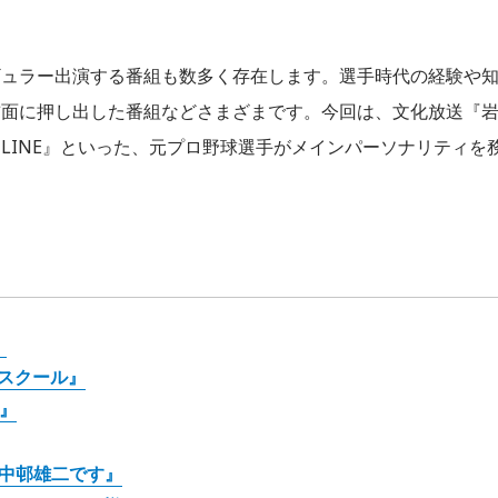
ギュラー出演する番組も数多く存在します。選手時代の経験や
前面に押し出した番組などさまざまです。今回は、文化放送『
AY☆LINE』といった、元プロ野球選手がメインパーソナリティを
』
ースクール』
』
 中邨雄二です』