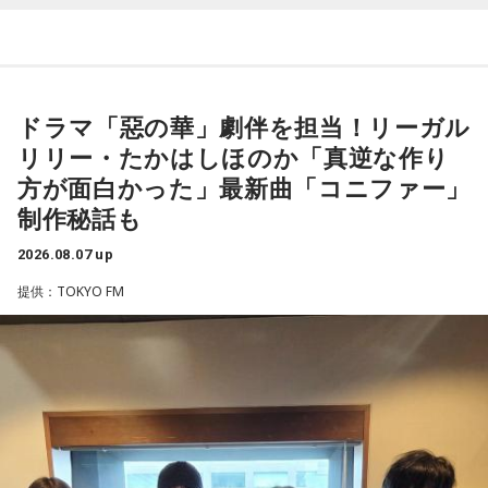
端末めっちゃデカそう」ランキング
こんな感じで、中島健人を1位にランクインさせてください。
（左から）潮紗理菜、たかはしほのかさん、海さん、遠山大
輔
※ メールの件名は「ランキング」でお願いします。
ドラマ「惡の華」劇伴を担当！リーガル
リリー・たかはしほのか「真逆な作り
■番組タイトル：ニッポン放送『中島健人のオールナイトニッ
◆“真逆な作り方”で楽曲制作
ポン』
方が面白かった」最新曲「コニファー」
■放送日時：2026年8月14日（金） 25時～27時 （15日
制作秘話も
リーガルリリーは高校在学時から注目を集め、国内大型ロッ
（土）午前1時〜3時）
クフェスにも多数出演するだけでなく、アメリカで開催され
ニッポン放送をキーステーションに全国ネットで放送
2026.08.07 up
た世界最大級の音楽フェスティバル「SXSW（サウス・バイ・
■パーソナリティ：中島健人
提供：TOKYO FM
サウスウエスト）」の出演や中国ツアーの開催など、海外で
■メールアドレス：
kenty@allnightnippon.com
のライブも経験。そのほか、2019年公開の映画「惡の華」で
■番組公式X：@Ann_Since1967
は主題歌と劇中歌を担当し、今年4月から放送されたテレビド
■番組ハッシュタグ：#中島健人ANN
ラマ版「惡の華」では、たかはしほのかさんが劇伴を担当。
そして、今秋には初のアジアツアーの開催が決定していま
す。
遠山：僕は「惡の華」が好きで、（テレビドラマ版ではW主
演の）あのちゃんと鈴木福くんがめちゃくちゃ素晴らしかっ