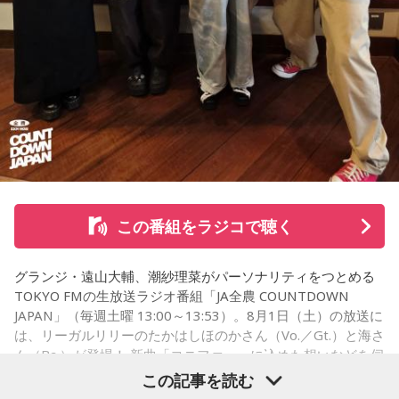
※インタビュアー：文化放送・斉藤一美アナウンサー
いて…」
「優柔不断な性格のせいで、こんな事が…」
あなたの人生相談を送ってください。その相談を受け、中島
健人が遊戯王の話をします。
※ メールの件名は「決闘」でお願いします。
◎「中島健人イメージランキング」
街の人に調査したら、中島健人が1位にランクインしそうな
この番組をラジコで聴く
「ランキングのタイトルだけ」を送ってきてください。
グランジ・遠山大輔、潮紗理菜がパーソナリティをつとめる
＜例＞
TOKYO FMの生放送ラジオ番組「JA全農 COUNTDOWN
・家の照明、指パッチンで消してそうランキング
JAPAN」（毎週土曜 13:00～13:53）。8月1日（土）の放送に
・コンビニで「温めますか？」とか「レジ袋はいります
は、リーガルリリーのたかはしほのかさん（Vo.／Gt.）と海さ
か？」とか聞かれる前に全部先に言ってきそうな男ランキン
ん（Ba.）が登場！ 新曲「コニファー」に込めた想いなどを伺
グ
いました。
この記事を読む
・渋谷のギャル1000人に聴きました「愛用してるタブレット