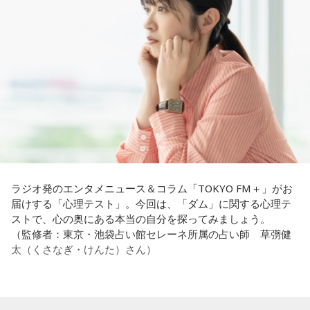
過酷な現場で奮闘する看護師の相談に対し、江原は「意外な
れど身体がついていけないときって、ちょっと子育てが憂鬱
ことを申し上げるようだけれど……」と前置きした上で、具体
----------------------------------------------------
になったりする時って出ちゃうじゃないですか。子どもの元
的なアドバイスを提示しました。
この日の放送をradikoタイムフリーで聴く
気な「キャー！」というのも、元気なときには「もう！」と
※放送エリア外の方は、プレミアム会員の登録でご利用いた
いうくらいで済むけれど、頭が痛いときはキツイもんね。そ
江原：私はね、ちょっと意外なことを申し上げるようだけれ
だけます。
ういうことなんですよね。
ど、「体力」だと思います。やっぱり、ちゃんと食べて、よ
----------------------------------------------------
く寝る。で、やっぱり看護師さんって不規則でしょう？ 夜勤
自分の体力、コンディション。「元気」の「気」は中がお米
とかね。いろいろとシフトがあるから、身体のコンディショ
＜番組概要＞
（氣）だから、しっかり食べて、元気をつけていってくださ
ンを持っていくのがとっても大変だと思うの。
番組名：JA全農 COUNTDOWN JAPAN
い。それも、仕事のうちです。
放送エリア：TOKYO FMをはじめとする、JFN全国38局ネッ
これ、ばかにならなくて、私、いつもフィジカルとスピリチ
ト
ュアルというものは、いつも同じく同等に思わなきゃダメだ
放送日時：毎週土曜 13:00～13:53
パートナーの奥迫協子、パーソナリティの江原啓之
と言っているんです。昔から「健全な身体に健全な精神宿
ラジオ発のエンタメニュース＆コラム「TOKYO FM＋」がお
パーソナリティ：遠山大輔（グランジ）、潮紗理菜
る」って言いますでしょう？
届けする「心理テスト」。今回は、「ダム」に関する心理テ
番組Webサイト：
https://www.tfm.co.jp/countdownjapan/
ストで、心の奥にある本当の自分を探ってみましょう。
番組公式X：
@JA_CDJ
それは、例えばご病気の方とかはダメだとか、そういう風に
●江原啓之 今夜の格言
（監修者：東京・池袋占い館セレーネ所属の占い師 草彅健
差別しているわけではなくてね。私達、コンディションが良
「フィジカルはスピリチュアルの基本です」
太（くさなぎ・けんた）さん）
いと心のコンディションも良くなりません？ やっぱり、寝不
足のときってちょっとネガティブになっちゃったり、笑顔が
＜番組概要＞
ちょっと欠けちゃったりね。
番組名：Dr.Recella presents 江原啓之 おと語り
放送日時：TOKYO FM／FM 大阪 毎週日曜 22:00～22:25、エ
【質問】