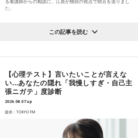
る看護師からの相談に、江原が独自の視点で助言を送りまし
足のときってちょっとネガティブになっちゃったり、笑顔が
ときって、自分自身を分かってみたいから作るんじゃないか
た。
ちょっと欠けちゃったりね。
なと思って、そういう曲を作りました。
やっぱり、この世に生きている限りは、フィジカルなことっ
遠山：海ちゃんはどうですか？
パーソナリティの江原啓之
てすごく大事なんですよね。だから、よりスピリチュアルを
この記事を読む
発揮したいと思う場合には、フィジカルをとても大切にする
海：アニメでは、マンガ大好きな女の子が、同人誌とかを売
ということが大事だと思うんですよね。
るようなイベントに行って「自分でも描けるんだ！」と思っ
＜リスナーからの相談＞
て、そこから自分で描き始めるんですけど、それが私自身の
――精神力を支えるのは徹底した体調管理であると説く江
私は精神科病棟で看護師として働いています。幻覚や妄想に
音楽体験とすごくつながっていて。
原。さらに、日常生活におけるコンディションづくりの重要
より精神症状が不安定な患者さんから、暴言や暴力を振るわ
性を語ります。
れることがあります。病気だからと割り切って仕事に就いて
【心理テスト】言いたいことが言えな
「あ、自分もバンドできるんだ」みたいな、そういうときの
いるのですが、心が疲れてきています。私生活は充実してお
ワクワク感のようなものが、いろんな不安や葛藤を飛び越え
い…あなたの隠れ「我慢しすぎ・自己主
江原：やっぱり、集中力が欠けちゃうしね。だからご飯を食
り、夫と新しく家を建てるためにも仕事は辞められません。
ちゃうみたいな、そういうバイタリティのある曲だなと思い
張ニガテ」度診断
べて、新しいお家を建てればまたよく寝られたりすると思う
仕事がつらいからこそ私生活が充実する、幸せになるぞとい
ます。歌詞は自分と向き合っている部分も結構あるんですけ
けれど、そういう風な自分自身のメンテナンスというか、そ
う気持ちで頑張ろうと思うのですが、患者さんと関わる上で
ど、音像がかなり爽やかなので、そういうものを飛び越えて
2026.08.07 up
れを大事にして、コンディションを常に最高に整えるという
の心持ちについてアドバイスをいただけないでしょうか？
いくような“若さ”をすごく感じました。
ことであれば、もしかしたら悩んでいた時期は体調が不安定
提供：TOKYO FM
だったかもしれない。だって、普段だったら前向きにいける
＜江原からの回答＞
次回8月8日（土）の放送は、シンガーソングライター・バー
ところが、何かふと不安になっちゃったりするでしょう。
チャルYouTuberのぼっちぼろまるさんをゲストに迎えてお届
――患者からの暴言や暴力に心が折れそうになりながらも、
けします。
例えば、小さいお子さんがいるときって、やっぱり楽しいけ