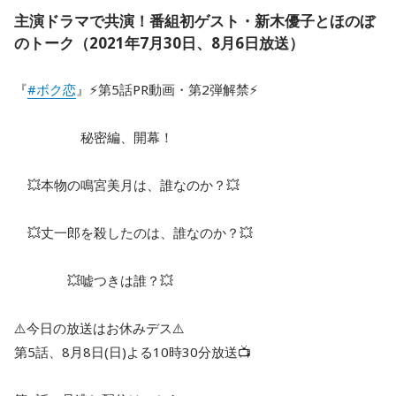
主演ドラマで共演！番組初ゲスト・新木優子とほのぼ
のトーク（2021年7月30日、8月6日放送）
『
#ボク恋
』⚡第5話PR動画・第2弾解禁⚡
秘密編、開幕！
💥本物の鳴宮美月は、誰なのか？💥
💥丈一郎を殺したのは、誰なのか？💥
💥嘘つきは誰？💥
⚠️今日の放送はお休みデス⚠️
第5話、8月8日(日)よる10時30分放送📺