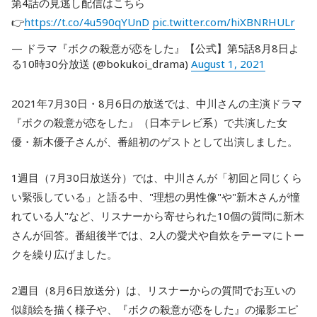
第4話の見逃し配信はこちら
👉
https://t.co/4u590qYUnD
pic.twitter.com/hiXBNRHULr
— ドラマ『ボクの殺意が恋をした』【公式】第5話8月8日よ
る10時30分放送 (@bokukoi_drama)
August 1, 2021
2021年7月30日・8月6日の放送では、中川さんの主演ドラマ
『ボクの殺意が恋をした』（日本テレビ系）で共演した女
優・新木優子さんが、番組初のゲストとして出演しました。
1週目（7月30日放送分）では、中川さんが「初回と同じくら
い緊張している」と語る中、"理想の男性像"や"新木さんが憧
れている人"など、リスナーから寄せられた10個の質問に新木
さんが回答。番組後半では、2人の愛犬や自炊をテーマにトー
クを繰り広げました。
2週目（8月6日放送分）は、リスナーからの質問でお互いの
似顔絵を描く様子や、『ボクの殺意が恋をした』の撮影エピ