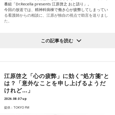
「あ、自分もバンドできるんだ」みたいな、そういうときの
から、音楽を通して真逆な作り方を体験できて、めちゃめち
番組「Dr.Recella presents 江原啓之 おと語り」。
ワクワク感のようなものが、いろんな不安や葛藤を飛び越え
ゃ面白かったです。
今回の放送では、精神科病棟で働き心が疲弊してしまってい
ちゃうみたいな、そういうバイタリティのある曲だなと思い
る看護師からの相談に、江原が独自の視点で助言を送りまし
ます。歌詞は自分と向き合っている部分も結構あるんですけ
た。
ど、音像がかなり爽やかなので、そういうものを飛び越えて
（左から）たかはしほのかさん、海さん
いくような“若さ”をすごく感じました。
パーソナリティの江原啓之
この記事を読む
次回8月8日（土）の放送は、シンガーソングライター・バー
チャルYouTuberのぼっちぼろまるさんをゲストに迎えてお届
◆新曲「コニファー」に込めた想い
けします。
＜リスナーからの相談＞
遠山：リーガルリリーは、7月11日（土）に新曲「コニファ
私は精神科病棟で看護師として働いています。幻覚や妄想に
----------------------------------------------------
ー」を配信リリースしました。おめでとうございます。
より精神症状が不安定な患者さんから、暴言や暴力を振るわ
この日の放送をradikoタイムフリーで聴く
れることがあります。病気だからと割り切って仕事に就いて
※放送エリア外の方は、プレミアム会員の登録でご利用いた
江原啓之「心の疲弊」に効く“処方箋”と
ほのか・海：ありがとうございます。
いるのですが、心が疲れてきています。私生活は充実してお
だけます。
は？「意外なことを申し上げるようだ
り、夫と新しく家を建てるためにも仕事は辞められません。
----------------------------------------------------
潮：「コニファー」はテレビアニメ「これ描いて死ね」のエ
けれど…」
仕事がつらいからこそ私生活が充実する、幸せになるぞとい
ンディングテーマとなっています。
う気持ちで頑張ろうと思うのですが、患者さんと関わる上で
＜番組概要＞
2026.08.07 up
の心持ちについてアドバイスをいただけないでしょうか？
番組名：JA全農 COUNTDOWN JAPAN
遠山：テレビアニメの楽曲を手がけるのは初めてじゃないよ
提供：TOKYO FM
放送エリア：TOKYO FMをはじめとする、JFN全国38局ネッ
ね？
＜江原からの回答＞
ト