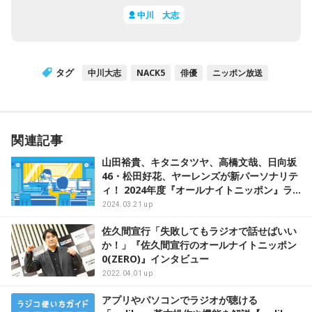
中川 大志
タグ
中川大志
NACK5
俳優
ニッポン放送
関連記事
山田裕貴、キタニタツヤ、高橋文哉、日向坂
46・松田好花、ヤーレンズが新パーソナリテ
ィ！ 2024年度『オールナイトニッポン』ラ
インナップ紹介
2024.03.21 up
佐久間宣行「失敗してもラジオで話せばいい
か！」『佐久間宣行のオールナイトニッポン
0(ZERO)』インタビュー
2022.04.01 up
アプリやパソコンでラジオが聴ける