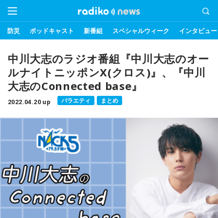
防災
ポッドキャスト
新番組
スペシャルウィーク
インタビュー
中川大志のラジオ番組『中川大志のオー
ルナイトニッポンX(クロス)』、『中川
大志のConnected base』
バラエティ
まとめ
2022.04.20 up