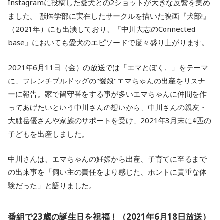
Instagramに投稿した愛犬との2ショットが大きな反響を集め
ました。 獣医学部に実在したサークルを描いた映画『犬部!』
（2021年）にも出演しており、『中川大志のConnected
base』においても愛犬のエピソードで度々盛り上がります。
2021年6月11日（金）の放送では「エマとぼく。」をテーマ
に、フレンチブルドッグの"愛娘"エマちゃんの出産をリスナ
ーに報告。家で留守番をする事が多いエマちゃんに仲間を作
ってあげたいという中川さんの想いから、中川さんの親友・
大朏岳優さんや家族のサポートを受け、2021年3月末に4匹の
子どもを出産しました。
中川さんは、エマちゃんの妊娠から出産、子育てに至るまで
の出来事を「飼い主の責任をより感じた、ホントに貴重な体
験だった」と語りました。
番組で23歳の誕生日を祝福！（2021年6月18日放送）