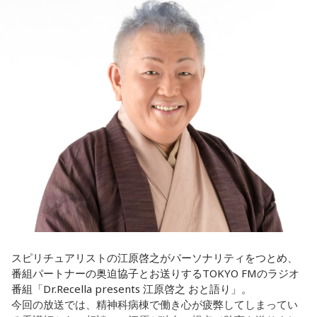
放送日時：毎週土曜 13:00～13:53
ほのか：はい。
――患者からの暴言や暴力に心が折れそうになりながらも、
パーソナリティ：遠山大輔（グランジ）、潮紗理菜
過酷な現場で奮闘する看護師の相談に対し、江原は「意外な
番組Webサイト：
https://www.tfm.co.jp/countdownjapan/
遠山：この楽曲はどこから作り始めました？
ことを申し上げるようだけれど……」と前置きした上で、具体
番組公式X：
@JA_CDJ
的なアドバイスを提示しました。
ほのか：「これ描いて死ね」は、マンガを描くことを題材に
した作品なんですけど、まずは原作を読みました。それで、0
江原：私はね、ちょっと意外なことを申し上げるようだけれ
から1にするときに、心のなかで薪をくべて火種を燃やしてい
ど、「体力」だと思います。やっぱり、ちゃんと食べて、よ
く。そして、風が吹いてめちゃめちゃ燃えていくみたいな。
く寝る。で、やっぱり看護師さんって不規則でしょう？ 夜勤
そういったものを絶やさずに「自分だけでやっていくぞ！」
とかね。いろいろとシフトがあるから、身体のコンディショ
みたいな気持ちと、私がお家で音楽を作っているとき
ンを持っていくのがとっても大変だと思うの。
の……“色”かな？ その色がすごく一致している部分があったの
で、今回はアニメのエンディングテーマとして曲を書かせて
これ、ばかにならなくて、私、いつもフィジカルとスピリチ
もらったんですけど、結構パーソナルな部分が出た作品にな
ュアルというものは、いつも同じく同等に思わなきゃダメだ
りました。
と言っているんです。昔から「健全な身体に健全な精神宿
る」って言いますでしょう？
遠山：自分自身の内面をすごく辿って探っている曲ですよ
スピリチュアリストの江原啓之がパーソナリティをつとめ、
ね？
番組パートナーの奥迫協子とお送りするTOKYO FMのラジオ
それは、例えばご病気の方とかはダメだとか、そういう風に
番組「Dr.Recella presents 江原啓之 おと語り」。
差別しているわけではなくてね。私達、コンディションが良
ほのか：はい。私は「自分自身を分かってみたい」という気
今回の放送では、精神科病棟で働き心が疲弊してしまってい
いと心のコンディションも良くなりません？ やっぱり、寝不
持ちで作品を作っていて、もしかしたら皆さんも何かを作る