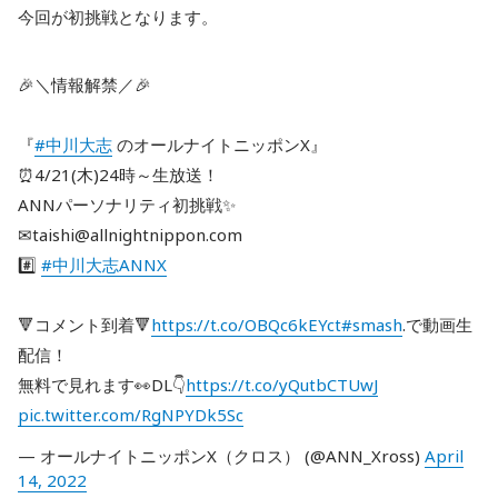
今回が初挑戦となります。
🎉＼情報解禁／🎉
『
#中川大志
のオールナイトニッポンX』
⏰4/21(木)24時～生放送！
ANNパーソナリティ初挑戦✨
✉taishi@allnightnippon.com
#️⃣
#中川大志ANNX
🔻コメント到着🔻
https://t.co/OBQc6kEYct
#smash
.で動画生
配信！
無料で見れます👀DL👇
https://t.co/yQutbCTUwJ
pic.twitter.com/RgNPYDk5Sc
— オールナイトニッポンX（クロス） (@ANN_Xross)
April
14, 2022