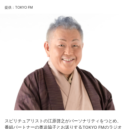
の……“色”かな？ その色がすごく一致している部分があったの
クフェスにも多数出演するだけでなく、アメリカで開催され
提供：TOKYO FM
で、今回はアニメのエンディングテーマとして曲を書かせて
た世界最大級の音楽フェスティバル「SXSW（サウス・バイ・
もらったんですけど、結構パーソナルな部分が出た作品にな
サウスウエスト）」の出演や中国ツアーの開催など、海外で
りました。
のライブも経験。そのほか、2019年公開の映画「惡の華」で
は主題歌と劇中歌を担当し、今年4月から放送されたテレビド
遠山：自分自身の内面をすごく辿って探っている曲ですよ
ラマ版「惡の華」では、たかはしほのかさんが劇伴を担当。
ね？
そして、今秋には初のアジアツアーの開催が決定していま
す。
ほのか：はい。私は「自分自身を分かってみたい」という気
持ちで作品を作っていて、もしかしたら皆さんも何かを作る
遠山：僕は「惡の華」が好きで、（テレビドラマ版ではW主
ときって、自分自身を分かってみたいから作るんじゃないか
演の）あのちゃんと鈴木福くんがめちゃくちゃ素晴らしかっ
なと思って、そういう曲を作りました。
たですけど、そういうドラマの音楽って、どう作っていく
の？
遠山：海ちゃんはどうですか？
ほのか：私も今回初めて関わらせてもらったんですけど、今
海：アニメでは、マンガ大好きな女の子が、同人誌とかを売
まで作ってきたライブでやる曲やバンドでやる曲の作り方と
るようなイベントに行って「自分でも描けるんだ！」と思っ
は全然違って……ドラマの映像にいかに没頭させるかが重要と
て、そこから自分で描き始めるんですけど、それが私自身の
いうか。リーガルリリーでは、音楽を聴いてほしくて作って
音楽体験とすごくつながっていて。
いるんですけれど、ドラマの音楽は、映像を観てもらわない
スピリチュアリストの江原啓之がパーソナリティをつとめ、
といけないので、逆に聴いてもらったらダメなんですよ。だ
番組パートナーの奥迫協子とお送りするTOKYO FMのラジオ