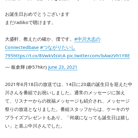
お誕生日おめでとうございます
まだradikoで聴けます。
大盛軒、教えたの確か、僕です。
#中川大志の
Connectedbase
#つながりたいし
795
https://t.co/8VwkVIsVcA
pic.twitter.com/bAwzVh1YRE
— 板倉輝 (@57hkr)
June 23, 2021
2021年6月18日の放送では、14日に23歳の誕生日を迎えた中
川さんを番組でお祝いしました。通常のメッセージに加え
て、リスナーからの祝福メッセージも紹介され、メッセージ
祭りの放送となりました。番組スタッフからは、ケーキのサ
プライズプレゼントもあり、「何歳になっても誕生日は嬉し
い」と喜ぶ中川さんでした。