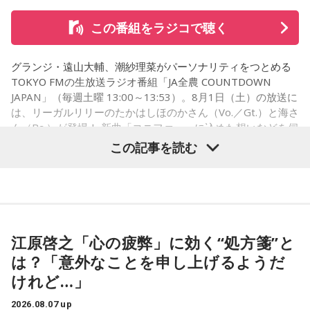
ー」を配信リリースしました。おめでとうございます。
この番組をラジコで聴く
ほのか・海：ありがとうございます。
グランジ・遠山大輔、潮紗理菜がパーソナリティをつとめる
潮：「コニファー」はテレビアニメ「これ描いて死ね」のエ
TOKYO FMの生放送ラジオ番組「JA全農 COUNTDOWN
ンディングテーマとなっています。
JAPAN」（毎週土曜 13:00～13:53）。8月1日（土）の放送に
は、リーガルリリーのたかはしほのかさん（Vo.／Gt.）と海さ
遠山：テレビアニメの楽曲を手がけるのは初めてじゃないよ
ん（Ba.）が登場！ 新曲「コニファー」に込めた想いなどを伺
ね？
いました。
この記事を読む
ほのか：はい。
遠山：この楽曲はどこから作り始めました？
（左から）潮紗理菜、たかはしほのかさん、海さん、遠山大
輔
ほのか：「これ描いて死ね」は、マンガを描くことを題材に
江原啓之「心の疲弊」に効く“処方箋”と
した作品なんですけど、まずは原作を読みました。それで、0
から1にするときに、心のなかで薪をくべて火種を燃やしてい
は？「意外なことを申し上げるようだ
く。そして、風が吹いてめちゃめちゃ燃えていくみたいな。
◆“真逆な作り方”で楽曲制作
けれど…」
そういったものを絶やさずに「自分だけでやっていくぞ！」
みたいな気持ちと、私がお家で音楽を作っているとき
リーガルリリーは高校在学時から注目を集め、国内大型ロッ
2026.08.07 up