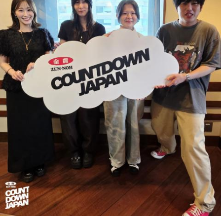
たですけど、そういうドラマの音楽って、どう作っていく
の？
ほのか：私も今回初めて関わらせてもらったんですけど、今
まで作ってきたライブでやる曲やバンドでやる曲の作り方と
は全然違って……ドラマの映像にいかに没頭させるかが重要と
いうか。リーガルリリーでは、音楽を聴いてほしくて作って
いるんですけれど、ドラマの音楽は、映像を観てもらわない
といけないので、逆に聴いてもらったらダメなんですよ。だ
から、音楽を通して真逆な作り方を体験できて、めちゃめち
ゃ面白かったです。
（左から）たかはしほのかさん、海さん
◆新曲「コニファー」に込めた想い
遠山：リーガルリリーは、7月11日（土）に新曲「コニファ