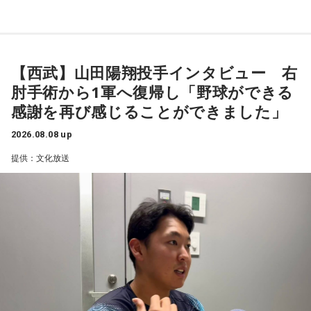
呼んだ塩貝健人選手について、福田さんが語った模様を紹介
します。
【西武】山田陽翔投手インタビュー 右
（左から）福田正博さん、藤木直人、高見侑里
肘手術から1軍へ復帰し「野球ができる
感謝を再び感じることができました」
1966年生まれの福田正博さんは、日本人初のJリーグ得点王に
2026.08.08 up
輝き、Jリーグ通算228試合出場93得点を挙げ、日本代表では
提供：文化放送
45試合出場で9ゴールを記録するなど活躍を見せ、1993年に
はW杯アジア地区最終予選にも出場しました。2002年に現役
を引退した後は、サッカー解説者としてメディアでの活動の
ほか、講演会やサッカー教室をおこなうなど、自身の経験を
活かしながら幅広く活動しています。
◆「塩貝選手に悪意はなかった」
藤木：決勝トーナメントの相手がブラジルに決まった際、塩
貝選手の言葉が切り取られて話題になったというか、ブラジ