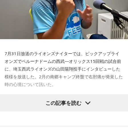
ルにちょっと火をつけてしまった部分もあるのかなと思った
のですが。
福田：そうですね。塩貝選手に悪意はなかったと思います
し、素直に自分の気持ちを言っただけなのですが、それをブ
ラジルサイドがうまく切り取って、結果的に彼らのモチベー
ションを上げるような形になってしまったので、それはあま
り良くなかったかなと思います。
7月31日放送のライオンズナイターでは、ピックアップライ
何を言っているかというと、日本とブラジルの力関係は間違
オンズでベルーナドームの西武―オリックス15回戦の試合前
いなくブラジルが上なんですよ。そこで日本サイドが考えな
に、埼玉西武ライオンズの山田陽翔投手にインタビューした
きゃいけないことは、ブラジルに油断してもらう、隙を見せ
てもらうということも1つだと思っていて。
模様を放送した。2月の南郷キャンプ終盤で右肘痛が発覚した
時の心境について訊いた。
去年おこなったブラジルとの親善試合では、日本が2-0から3
点を取ってブラジルに勝っているんです。だけれども、ブラ
――1軍デビューを果たしたプロ3年目の昨シーズンは素晴ら
ジルは対戦相手が決まったときに「オランダじゃなくて良か
この記事を読む
しい成績だったかと思いますが、「求めすぎずに自分のやる
った」と思っていた。日本ということで、少しでも油断して
くれれば、日本にとっては好都合じゃないですか。
べきことをできていた」と振り返りましたね。
山田「チームから与えられた役割をまっとうできたと思うの
ただ、ブラジルの監督の立場からすると、その油断が一番危