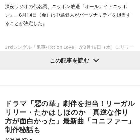
――以前から痛みはあったのでしょうか？
----------------------------------------------------
深夜ラジオの代名詞、ニッポン放送『オールナイトニッポ
この日の放送をradikoタイムフリーで聴く
山田「痛みがない範囲でできていたのですが、痛みの場所が
ン』。8月14日（金）は中島健人がパーソナリティを担当す
※放送エリア外の方は、プレミアム会員の登録でご利用いた
動いてしまって、数ミリでも痛みの場所が動くだけで痛みが
ることが決定した。
だけます。
変わってくるので」
----------------------------------------------------
――実戦復帰まで4ヶ月という診断のもと、ファームで最初に
＜番組概要＞
3rdシングル「鬼事/Fiction Love」が8月19日（水）にリリー
番組名：SPORTS BEAT supported by TOYOTA
投げたのは7月11日でした。リハビリはうまくいったという
スされることを記念して、中島健人が通称“1部”のパーソナリ
放送日時：毎週土曜 10:00～10:50
この記事を読む
ことでしょうか？
ティを初めて担当する。番組では、新曲「鬼事/Fiction
パーソナリティ：藤木直人、高見侑里
山田「トレーナーさんのおかげでうまくいったと思います」
番組Webサイト：
https://www.tfm.co.jp/beat/
Love」の話はもちろん、新曲にまつわるテーマでリスナーか
番組公式X：
@SPORTSBEAT_TFM
らメールを募集したり、中島の愛に溢れた遊戯王トークも披
――想定通りにいったということですね。
露する予定。（メールの締切は8月14日（金）正午）
山田「順調にいくのも難しくて、リハビリをしていく上でエ
ドラマ「惡の華」劇伴を担当！リーガル
ラーが出たり、身体との感覚がつながりずらかったりするな
盛りだくさんの内容でお届けする一夜限りの特別番組『中島
リリー・たかはしほのか「真逆な作り
かで、本当にトレーナーさんのおかげでうまくやっていただ
健人のオールナイトニッポン』は8月14日(金)25時からニッポ
きました」
方が面白かった」最新曲「コニファー」
ン放送をキーステーションに全国ネットで放送。
制作秘話も
――石垣島で自主トレをともにした後輩である篠原響投手の
2026.08.07 up