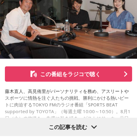
この番組をラジコで聴く
藤木直人、高見侑里がパーソナリティを務め、アスリートや
スポーツに情熱を注ぐ人たちの挑戦、勝利にかける熱いビー
トに肉迫するTOKYO FMのラジオ番組「SPORTS BEAT
supported by TOYOTA」（毎週土曜 10:00～10:50）。8月1
日（土）の放送も、先週に引き続き、ゲストにサッカー元日
本代表の福田正博さんが登場！ 当記事では、「FIFAワールド
この記事を読む
カップ26（以下、W杯）」でブラジルに対する発言が波紋を