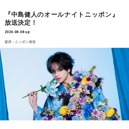
で、そこは自分のなかではいい評価をしていた感じです」
険なんです。だから、「去年の親善試合では2-0から逆転され
ているんだ。メンバーは違うかもしれないけれど、日本は力
『中島健人のオールナイトニッポン』
――過去2年の苦労は昨シーズンに活きていたということです
があるんだぞ」と言って、油断しないように警戒させる。そ
放送決定！
して、「お前ら、（日本選手が）こんなことを言ってるぞ」
ね。
と塩貝選手のコメントを（起爆剤として）使うことが可能な
山田「活きていると思います。ウエイトトレーニングなどで
2026.08.08 up
んですよ。そういう意味でも、利用されてしまうものを提供
身体作りができたと思うので、結果を出さないといけないと
提供：ニッポン放送
しないほうが良かったなと僕は思っています。
ころで出せたというのはよかったと思います」
とはいえ、塩貝選手とはW杯が終わったときに違うところで
会いましたけど、本当に純粋なんですよ。全然悪気がないと
――2月の南郷キャンプ終盤で右肘痛が発覚した時の心境を教
いうか。ただ、プロの選手としてそこまで考えてコメントす
えてください。
るべきだったかなとは思います。
山田「痛かったですし、手術のタイミングはすごく悩んだの
ですが、3月9日に手術をさせていただいた。痛いままプレー
でもまだ若いですから。森保監督は“リバウンドメンタリテ
をしていても成績も上がらないですし、自分としても不安を
ィ”という言葉をよく使いますけど、何かうまくいかなかった
後のリアクションがすごく重要で、今後そこを塩貝選手は試
抱えながらプレーをするのは嫌だったので、できるだけ早く
されるのかなと思いますし、その期待に応えるだけのものを
手術をして、早く復帰ができるようにというので決断しまし
持っている選手だと思いますから、良いエネルギーに変えて
た」
もらいたいなと思います。