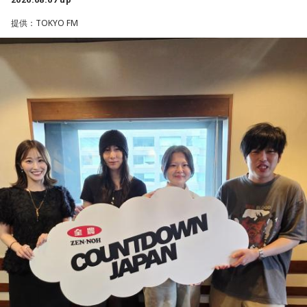
活躍をどうご覧になられましたか？
■募集メール
提供：TOKYO FM
山田「球速がすごくて、僕も追いつけるように頑張ります」
◎メールテーマ『鬼事』
――オールスターゲームの前に1軍へ復帰しました。ここまで
TVアニメ『逃げ上手の若君』第2期オープニングテーマ「鬼
2試合に登板してみていかがですか？
事」。中島健人はこの「鬼事」を「日々のイラッとした出来
山田「自分の持ち味が出せて抑えられることができたので、
事」や「心がザワザワした、モヤモヤした事」を表す言葉と
そこは1番よかったのかなと思います。試合で投げる、野球が
してカジュアルに使っています。そんな、あなたの周りで起
できる感謝というのも再び感じることができましたし、野球
きた「鬼事」を教えてください。
が楽しかったですね」
中島健人が、どう立ち回ればよかったのか手を差し伸べま
す。
――今シーズンの登板はまだ2試合ですが、ヒットを1本も打
たれていないです。
※ メールの件名は「鬼事」でお願いします。
山田「そうなんですか？ 何の意識もしていないです（笑）。
1イニングを無失点で抑える。どれだけピンチを作っても無失
◎コーナー『人生アイズ相談ドラゴン』
点で抑えるというのが中継ぎの仕事なので、それができたと
「仕事場の上司、良い人なんだけどここが好きになれなく
いうのは本当にいいことなのかなと思います」
て…」
「友人と遊んだ時に言われたあの一言がずっとモヤモヤして