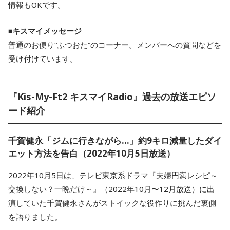
情報もOKです。
◾️
キスマイメッセージ
普通のお便り“ふつおた”のコーナー。メンバーへの質問などを
受け付けています。
『Kis-My-Ft2 キスマイRadio』過去の放送エピソ
ード紹介
千賀健永「ジムに行きながら…」約9キロ減量したダイ
エット方法を告白（2022年10月5日放送）
2022年10月5日は、テレビ東京系ドラマ『夫婦円満レシピ～
交換しない？一晩だけ～』（2022年10月〜12月放送）に出
演していた千賀健永さんがストイックな役作りに挑んだ裏側
を語りました。