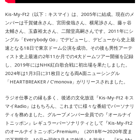
Kis-My-Ft2（以下：キスマイ）は、2005年に結成。現在のメ
ンバーは千賀健永さん、宮田俊哉さん、横尾渉さん、藤ヶ谷
太輔さん、玉森裕太さん、二階堂高嗣さんです。2011年にシ
ングル「Everybody Go」でデビューし、デビューから史上最
速となる18日で東京ドーム公演を成功。その後も男性アーテ
ィスト史上最速の2年11か月での4大ドームツアー開催を記録
し、2019年にはNHK紅白歌合戦に初出場を果たしました。
2024年は1月3日に31枚目となる両A面ニューシングル
「HEARTBREAKER / C’monova」がリリースされました。
ラジオ仕事との縁も多く、後述の文化放送『Kis-My-Ft2 キス
マイRadio』はもちろん、これまでに様々な番組でパーソナリ
ティを務めました。グループメンバー全員での『オールナイ
トニッポン』レギュラーパーソナリティとして『Kis-My-Ft2
のオールナイトニッポンPremium』（2018年〜2020年度ま
で下期限定、10月〜翌年3月まで放送）を担当し、『Kis-My-