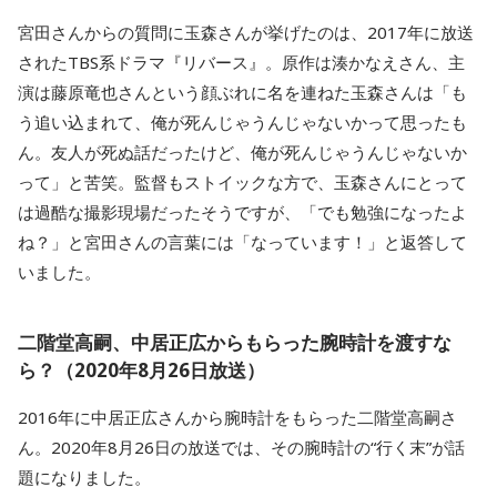
宮田さんからの質問に玉森さんが挙げたのは、2017年に放送
されたTBS系ドラマ『リバース』。原作は湊かなえさん、主
演は藤原竜也さんという顔ぶれに名を連ねた玉森さんは「も
う追い込まれて、俺が死んじゃうんじゃないかって思ったも
ん。友人が死ぬ話だったけど、俺が死んじゃうんじゃないか
って」と苦笑。監督もストイックな方で、玉森さんにとって
は過酷な撮影現場だったそうですが、「でも勉強になったよ
ね？」と宮田さんの言葉には「なっています！」と返答して
いました。
二階堂高嗣、中居正広からもらった腕時計を渡すな
ら？（2020年8月26日放送）
2016年に中居正広さんから腕時計をもらった二階堂高嗣さ
ん。2020年8月26日の放送では、その腕時計の“行く末”が話
題になりました。