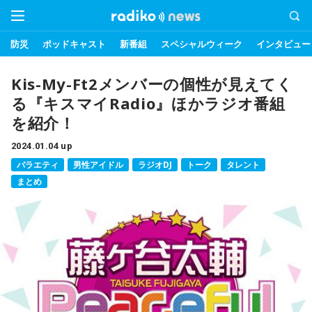
防災
ポッドキャスト
新番組
スペシャルウィーク
インタビュー
Kis-My-Ft2メンバーの個性が見えてく
る『キスマイRadio』ほかラジオ番組
を紹介！
2024.01.04 up
バラエティ
男性アイドル
ラジオDJ
トーク
タレント
まとめ