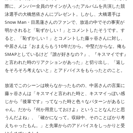
際に、メンバー全員のサインが入ったアルバムを共演した競
泳選手の大橋悠依さんにプレゼント。しかし、大橋選手は
Snow Man・目黒蓮さんのファンで、放送の中でその事実が
明かされると「恥ずかしい！」とコメントしたそうです。す
ると、「恥ずかしい！」とコメントした藤ヶ谷さんに対し、
中居さんは「おまえらもう10年だから。中堅だからな。俺も
SMAPとしているけど『誰が好きなの？』、『キスマイです』
と言われた時のリアクションがあった」と切り出し、「返し
をそろそろ考えないと」とアドバイスをもらったとのこと。
放送でこのシーンは映らなかったものの、中居さんの言葉に
藤ヶ谷さんは「キスマイと言われた時と、キスマイっぽい感
じから『後輩です』ってなった時と色々なパターンがあるじ
ゃん。だから『何か用意しておけよ』ということなんだと思
うんだよね」、「確かになって。収録中、そのことばかり考
えちゃったもん。」と先輩からのアドバイスをしっかりと受