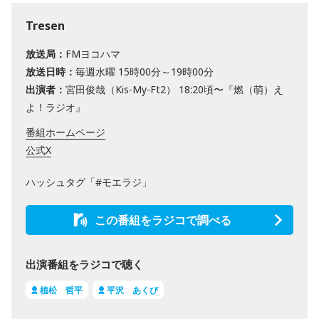
Tresen
放送局：
FMヨコハマ
放送日時：
毎週水曜 15時00分～19時00分
出演者：
宮田俊哉（Kis-My-Ft2） 18:20頃〜『燃（萌）え
よ！ラジオ』
番組ホームページ
公式X
ハッシュタグ「#モエラジ」
この番組をラジコで調べる
出演番組をラジコで聴く
植松 哲平
平沢 あくび