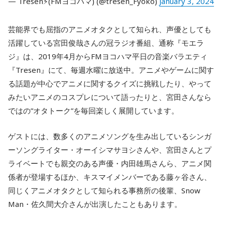
— Tresen⚡️(FMヨコハマ) (@tresen_Fyoko)
January 3, 2024
芸能界でも屈指のアニメオタクとして知られ、声優としても
活躍している宮田俊哉さんの冠ラジオ番組、通称『モエラ
ジ』は、2019年4月からFMヨコハマ平日の音楽バラエティ
『Tresen』にて、毎週水曜に放送中。アニメやゲームに関す
る話題が中心でアニメに関するクイズに挑戦したり、やって
みたいアニメのコスプレについて語ったりと、宮田さんなら
ではの”オタトーク”を毎回楽しく展開しています。
ゲストには、数多くのアニメソングを生み出しているシンガ
ーソングライター・オーイシマサヨシさんや、宮田さんとプ
ライベートでも親交のある声優・内田雄馬さんら、アニメ関
係者が登場するほか、キスマイメンバーである藤ヶ谷さん、
同じくアニメオタクとして知られる事務所の後輩、Snow
Man・佐久間大介さんが出演したこともあります。