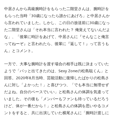
中居さんから高級腕時計をもらった二階堂さんは、腕時計を
もらった当時「30歳になったら誰かにあげろ」と中居さんか
ら言われていました。しかし、この日の放送前に30歳になっ
た二階堂さんは「それ本当に言われた？ 俺覚えてないんだよ
な」、「後輩に時計をあげて、中居さんに『そんなこと俺言
ってねーぞ』と言われたら、後輩に『返して！』って言うも
ん」とコメント。
一方で、大事な腕時計を渡す場合の相手は既に決まっていた
ようで「パッと出てきたのは、Sexy Zoneの松島聡くん」と
回答。2020年8月当時、芸能活動に復帰したばかりの松島さ
んに対し「よかった！」と喜びつつ、「でも本当に無理せず
だよね。自分のペースでいい」と松島さんの体調を気遣って
いました。その後も「メンバーもファンも待っているだろう
けど、体が一番だから！」と松島さんの体調を思いやるコメ
ントをすると、共に出演していた横尾さんに「腕時計渡しに