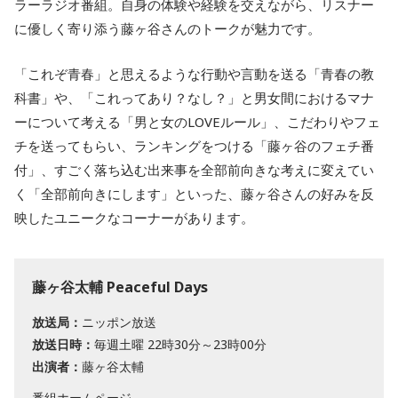
ラーラジオ番組。自身の体験や経験を交えながら、リスナー
に優しく寄り添う藤ヶ谷さんのトークが魅力です。
「これぞ青春」と思えるような行動や言動を送る「青春の教
科書」や、「これってあり？なし？」と男女間におけるマナ
ーについて考える「男と女のLOVEルール」、こだわりやフェ
チを送ってもらい、ランキングをつける「藤ヶ谷のフェチ番
付」、すごく落ち込む出来事を全部前向きな考えに変えてい
く「全部前向きにします」といった、藤ヶ谷さんの好みを反
映したユニークなコーナーがあります。
藤ヶ谷太輔 Peaceful Days
放送局：
ニッポン放送
放送日時：
毎週土曜 22時30分～23時00分
出演者：
藤ヶ谷太輔
番組ホームページ