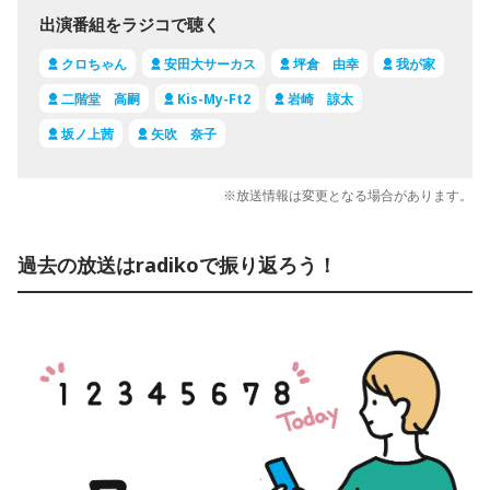
出演番組をラジコで聴く
クロちゃん
安田大サーカス
坪倉 由幸
我が家
二階堂 高嗣
Kis-My-Ft2
岩崎 諒太
坂ノ上茜
矢吹 奈子
※放送情報は変更となる場合があります。
過去の放送はradikoで振り返ろう！