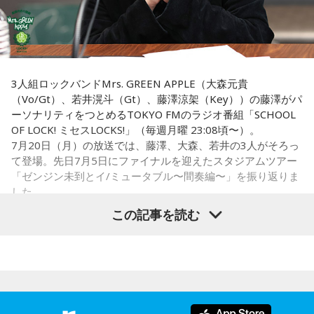
Webサイト：
https://selene-uranai.com/
り、「出ていったものが無事に戻ってくる」と考えられてき
YouTube：
https://youtu.be/UHrZuZcHTj4
ました。そのため、お金や旅に関する縁起の良い日として親
しまれています。
このことから、寅の日は次のようなタイミングに選ぶ人もい
3人組ロックバンドMrs. GREEN APPLE（大森元貴
ます。
（Vo/Gt）、若井滉斗（Gt）、藤澤涼架（Key））の藤澤がパ
ーソナリティをつとめるTOKYO FMのラジオ番組「SCHOOL
・財布を新調する
OF LOCK! ミセスLOCKS!」（毎週月曜 23:08頃〜）。
・財布を使い始める
7月20日（月）の放送では、藤澤、大森、若井の3人がそろっ
・銀行口座を開設する
て登場。先日7月5日にファイナルを迎えたスタジアムツアー
・旅行や出張へ出発する
「ゼンジン未到とイ/ミュータブル〜間奏編〜」を振り返りま
・新しい挑戦を始める
した。
この記事を読む
一方で、「戻る」という意味合いから、結婚や結納などのお
祝い事には向かないとする考え方もあります。暦の解釈には
流派や地域による違いもあるため、一つの目安として参考に
Mrs. GREEN APPLE大森元貴
するとよいでしょう。
■2026年8月8日に財布を新調するのはあり？
＜リスナーからのメッセージ＞