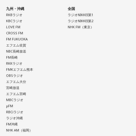
数字の「8」は、末広がりの形から縁起の良い数字として親し
九州・沖縄
全国
まれており、開店日や記念日、イベントの開催日として選ば
RKBラジオ
ラジオNIKKEI第1
れることもあります。
KBCラジオ
ラジオNIKKEI第2
LOVE FM
NHK FM（東京）
ただし、「8」が並ぶこと自体が暦上の吉日を意味するわけで
CROSS FM
はありません。
FM FUKUOKA
エフエム佐賀
2026年8月8日は、こうした縁起の良いイメージに加え、「寅
NBC長崎放送
の日」が重なることから、例年以上に注目を集める可能性が
FM長崎
ある1日といえるでしょう。
RKKラジオ
FMKエフエム熊本
OBSラジオ
■「寅の日」をきっかけに、新しい一歩を踏み出してみよう
エフエム大分
宮崎放送
2026年8月8日は、寅の日と先勝が重なる開運日です。さら
エフエム宮崎
に、「令和8年8月8日」と「8」が並ぶ覚えやすい日付である
MBCラジオ
ことから、縁起を意識する人にとっても印象深い一日となり
μFM
そうです。
RBCiラジオ
ラジオ沖縄
一方で、暦は古くから受け継がれてきた考え方の一つであ
FM沖縄
り、幸運や成功を約束するものではありません。
NHK AM（福岡）