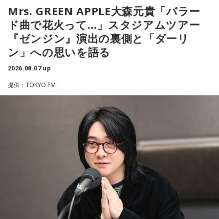
てみては。
Mrs. GREEN APPLE大森元貴「バラー
ド曲で花火って…」スタジアムツアー
4．どうやって放水しているのか……我慢しすぎ度20％
■2026年8月8日はどんな日？
『ゼンジン』演出の裏側と「ダーリ
上手な出し方を気にしたあなた。本音を出そうという意識は
ン」への思いを語る
しっかり持っているので、我慢しすぎは少なめです。ただ、
2026年8月8日（土）・先勝
どう言えば角が立たないかを考えすぎて、タイミングを逃す
・寅の日
2026.08.07 up
ことも。完璧を意識しすぎず、素直に伝えてみるのがコツで
・令和8年8月8日のゾロ目
す。
提供：TOKYO FM
・六曜「先勝」（午前中が吉とされる）
＊
「8」が並ぶことから縁起の良い日というイメージを持つ人も
いますが、暦の上では
寅の日
にあたるのが最大の特徴です。
我慢できるのは、あなたが優しくて、まわりを思いやれる証
拠です。あとは少しだけ、自分の本音も大切にしてあげまし
また、六曜は
先勝
で、一般的には午前中が吉、午後は控えめ
ょう。
に過ごすのが良いという考え方があります。
■監修者プロフィール：草彅健太（くさなぎ・けんた）
■寅の日とは？
東京池袋占い館セレーネ所属。メンタルケアカウンセラー。
鑑定件数は若い女性を中心に7,000件を超え、占いイベントや
寅の日とは、12日に一度巡ってくる吉日
です。
アプリの監修も手がける。また、イベントMCや声優としての
活動もしており、芸能関係者からの依頼も多い。
虎は古くから「千里行って千里帰る」という言い伝えがあ