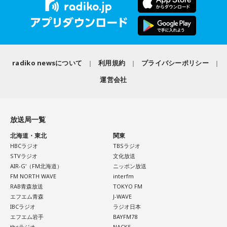
ミセス先生、こんばんは！ 7月5日のファイナルに参戦しまし
寅の日は、お金に関する縁起の良い日として知られているこ
た！ 私にとって初めての「ゼンジン」シリーズだったので、
とから、財布を購入したり、使い始めたりするタイミングと
参加できて本当に良かったです。演奏が本当にかっこよく
して選ぶ人もいます。
て、ずっと感動していました。特に「ダーリン」と「ケセラ
セラ」の時の花火は相性が良すぎて、思わず泣いてしまいま
「お金が無事に戻ってくる」という言い伝えに由来するもの
した。帰り道もプレイリストを聴きながら帰っていたのです
で、開運アクションとして親しまれている考え方です。
radiko newsについて
利用規約
プライバシーポリシー
がその余韻でまたウルウルしてしまいました。最高の景色と
運営会社
最高の演奏を、本当にありがとうございました。（埼玉県 18
ただし、財布を新調したからといって金運の上昇が保証され
歳 女の子）
るわけではありません。あくまでも縁起担ぎとして取り入れ
られている習慣です。
＊
放送局一覧
■2026年8月8日に宝くじを買うのは？
北海道・東北
関東
大森：ありがとうございます！ 花火すごかったですね！
HBCラジオ
TBSラジオ
寅の日は、金運にまつわる吉日として紹介されることが多い
STVラジオ
文化放送
若井：すごかったよ！ ステージからの景色も花火も最高でし
ため、宝くじを購入するタイミングとして意識する人もいま
AIR-G'（FM北海道）
ニッポン放送
たけれど。
す。
FM NORTH WAVE
interfm
RAB青森放送
TOKYO FM
藤澤：そうだよね！
一方で、宝くじの当選を保証するものではありません。「縁
エフエム青森
J-WAVE
起の良い日に買いたい」という気持ちから、暦を参考にする
IBCラジオ
ラジオ日本
大森：「ダーリン」で、本編ラストで花火が上がるというの
人もいるという考え方です。
エフエム岩手
BAYFM78
は結構すごいです。「ケセラセラ」って今まででも花火が上
tbcラジオ
NACK5