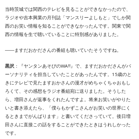
当時茨城では関西のテレビを見ることができなかったので、
ラジオや吉本興業の月刊誌「マンスリーよしもと」でしか関
西のお笑い情報を知ることができなかったんです。関東で関
西の情報を生で聴いていることに特別感がありました。
――ますだおかださんの番組も聴いていたそうですね。
黒沢
：『ヤンタンあそびのWA‼』で、ますだおかださんがパ
ーソナリティを担当していたことがあったんです。15歳のと
きにテレビで見たますおかさんの漫才がめちゃくちゃおもし
ろくて、その感想をラジオ番組宛に送りました。そうした
ら、増田さんが返事をくれたんですよ。将来お笑いがやりた
いと書き添えたら、「僕らもかずこさんがお笑いの世界にく
るときまでがんばります」と書いてくださっていて。後日増
田さんに直接この話をすることができたときはうれしかった
です。