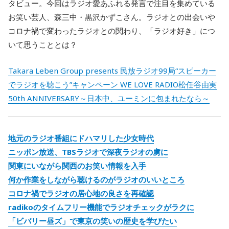
タビュー。今回はラジオ愛あふれる発言で注目を集めている
お笑い芸人、森三中・黒沢かずこさん。ラジオとの出会いや
コロナ禍で変わったラジオとの関わり、「ラジオ好き」につ
いて思うこととは？
Takara Leben Group presents 民放ラジオ99局“スピーカー
でラジオを聴こう”キャンペーン WE LOVE RADIO松任谷由実
50th ANNIVERSARY～日本中、ユーミンに包まれたなら～
地元のラジオ番組にドハマリした少女時代
ニッポン放送、TBSラジオで深夜ラジオの虜に
関東にいながら関西のお笑い情報を入手
何か作業をしながら聴けるのがラジオのいいところ
コロナ禍でラジオの居心地の良さを再確認
radikoのタイムフリー機能でラジオチェックがラクに
「ビバリー昼ズ」で東京の笑いの歴史を学びたい