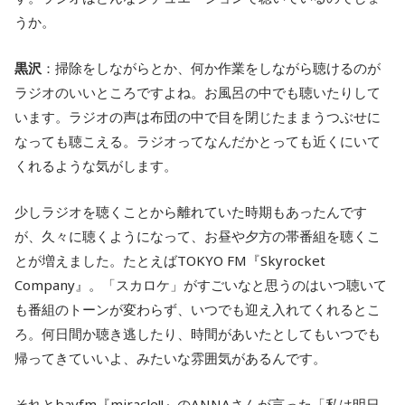
うか。
黒沢
：掃除をしながらとか、何か作業をしながら聴けるのが
ラジオのいいところですよね。お風呂の中でも聴いたりして
います。ラジオの声は布団の中で目を閉じたままうつぶせに
なっても聴こえる。ラジオってなんだかとっても近くにいて
くれるような気がします。
少しラジオを聴くことから離れていた時期もあったんです
が、久々に聴くようになって、お昼や夕方の帯番組を聴くこ
とが増えました。たとえばTOKYO FM『Skyrocket
Company』。「スカロケ」がすごいなと思うのはいつ聴いて
も番組のトーンが変わらず、いつでも迎え入れてくれるとこ
ろ。何日間か聴き逃したり、時間があいたとしてもいつでも
帰ってきていいよ、みたいな雰囲気があるんです。
それとbayfm『miracle!!』のANNAさんが言った「私は明日