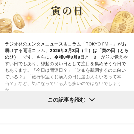
【解答】
1．こぼれてしまわないか……我慢しすぎ度90％
限界が気になったあなた。本音をギリギリまで溜め込んでい
ませんか。「嫌われるかも」という不安から、言葉を飲み込
み続けてきたのでは。でも、あなたが少し本音を見せても、
大切な人は離れていきません。小さな「イヤ」から、言葉に
ラジオ発のエンタメニュース＆コラム「TOKYO FM＋」がお
してみましょう。
届けする開運コラム。
2026年8月8日（土）は「寅の日（とら
のひ）」
です。さらに、
令和8年8月8日
と「8」が並ぶ覚えや
2．こんなに必要なのか……我慢しすぎ度45％
すい日でもあり、縁起の良い日として注目を集めそうな日で
水の価値を気にしたあなた。裏を返せば、自分の意見に「言
もあります。「今日は開運日？」「財布を新調するのに向い
うほどの価値があるのかな」と、自信を持てずにいるのかも
ている？」「旅行や宝くじ購入の日に選ぶ人もいるって本
しれません。しかし、あなたの考えには、ちゃんと意味があ
当？」など、気になっている人も多いのではないでしょう
ります。肩の力を抜いて、まずは思ったことを口にする練習
か。
から。
この記事を読む
寅の日は、古くから金運や旅立ちに縁起が良いとされる吉日
3．壊れる心配はないか……我慢しすぎ度70％
の1つです。今回は、
2026年8月8日の開運カレンダー
をもと
ダムが壊れないか気になったあなた。対立することで関係が
に、寅の日とはどんな日なのか、この日に向いているとされ
壊れるのを恐れ、その場を丸く収めるために本音を飲み込む
ることや、財布の新調、宝くじ購入などについて分かりやす
タイプです。ですが、健全なぶつかり合いは、関係をむしろ
く紹介します。
深めるもの。意見を伝えることは、わがままではないと考え