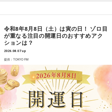
目の前には、たっぷりと水をたたえた巨大なダムがそびえて
います。
その景色を眺めていると、あなたはふとあることが気になり
ました。
さて、あなたが気になったのはどんなことですか？
令和8年8月8日（土）は寅の日！ ゾロ目
次の中から近いものを1つ選んでください。
が重なる注目の開運日のおすすめアク
1． 水がこぼれてしまうことはないのか
ションは？
2． こんなに水は必要なのか
2026.08.07 up
3． ひび割れなど壊れる心配はないか
4． どうやって放水しているのか
提供：TOKYO FM
【解説】
この心理テストでわかることは、あなたの「我慢しすぎ・自
己主張ニガテ度」です。
ダムの水は「溜め込んだ本音や感情」を暗示しています。ダ
ムの何が気になったかで、あなたがなぜ言いたいことを飲み
込んでしまうのか……その理由と、我慢の深さがわかります。