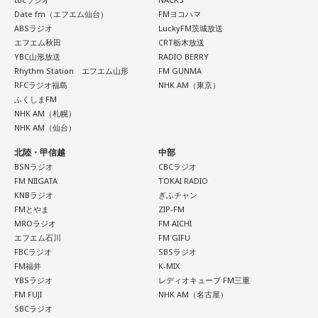
がったりというか、大きい演出ってすごく親和性があると思
Date fm（エフエム仙台）
FMヨコハマ
■2026年8月8日に旅行へ行くのは？
ABSラジオ
LuckyFM茨城放送
うのだけれど。
エフエム秋田
CRT栃木放送
寅の日は、「千里行って千里帰る」という言い伝えから、旅
YBC山形放送
RADIO BERRY
「ダーリン」でというのはやっぱりミュージックビデオがあ
行や出張にも縁起が良い日とされています。
Rhythm Station エフエム山形
FM GUNMA
あいう感じだったから、すごくみんな受け入れられるという
RFCラジオ福島
NHK AM（東京）
か良かったのかなと思うのだけれど。バラード曲で花火って
夏休み期間中ということもあり、旅行や帰省を予定している
ふくしまFM
結構僕の中では「おー、そっかそうか」となって。演出チー
人にとっては、暦を意識するきっかけになるかもしれませ
NHK AM（札幌）
ムと話を進めていったんだよね！
ん。
NHK AM（仙台）
北陸・甲信越
中部
若井：めちゃくちゃ素敵だったね！
もちろん、安全な旅行のためには、天候や交通情報を確認
BSNラジオ
CBCラジオ
し、余裕を持ったスケジュールを立てることが何より大切で
FM NIIGATA
TOKAI RADIO
大森：プレイリストも公開されていますので、ぜひ聴いてほ
す。
KNBラジオ
ぎふチャン
しいね！
FMとやま
ZIP-FM
■2026年8月8日に向いているとされること
MROラジオ
FM AICHI
藤澤：楽しんでください！
エフエム石川
FM GIFU
2026年8月8日は、寅の日と先勝が重なる日です。暦を意識す
FBCラジオ
SBSラジオ
若井：ありがとう！
FM福井
K-MIX
る人の中には、次のような予定をこの日に合わせる人もいま
YBSラジオ
レディオキューブ FM三重
す。
FM FUJI
NHK AM（名古屋）
SBCラジオ
・財布を新調する、または使い始める