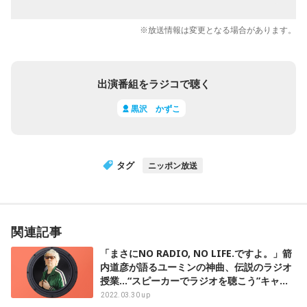
※放送情報は変更となる場合があります。
出演番組をラジコで聴く
黒沢 かずこ
タグ
ニッポン放送
関連記事
「まさにNO RADIO, NO LIFE.ですよ。」箭
内道彦が語るユーミンの神曲、伝説のラジオ
授業…“スピーカーでラジオを聴こう”キャン
ペーン インタビュー
2022.03.30 up