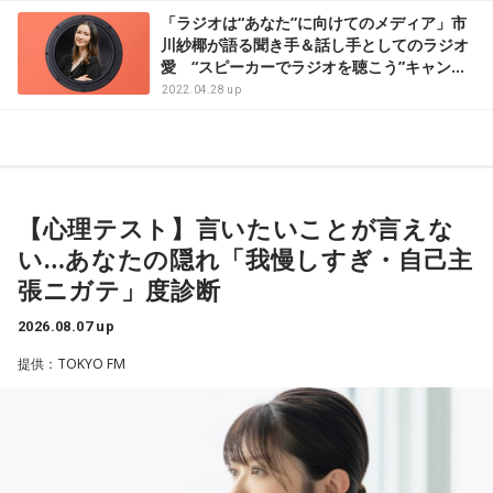
「ラジオは“あなた”に向けてのメディア」市
川紗椰が語る聞き手＆話し手としてのラジオ
愛 “スピーカーでラジオを聴こう”キャンペ
ーン インタビュー
2022.04.28 up
【心理テスト】言いたいことが言えな
い…あなたの隠れ「我慢しすぎ・自己主
張ニガテ」度診断
2026.08.07 up
提供：TOKYO FM