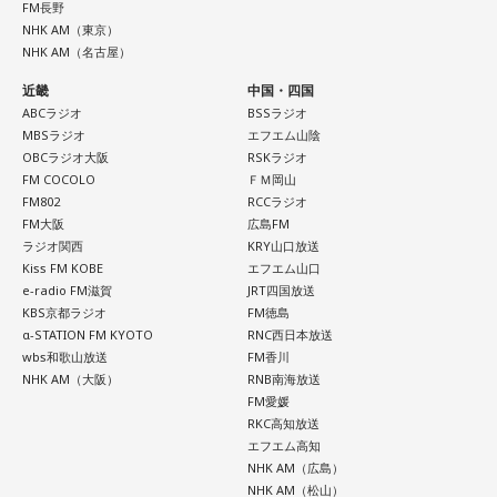
（写真左から）Mrs. GREEN APPLE大森元貴、藤澤涼架、若
FM長野
・銀行口座を開設する
NHK AM（東京）
井滉斗
・旅行や帰省、出張へ出発する
NHK AM（名古屋）
・資格の勉強や新しい習い事を始める
近畿
中国・四国
・神社へ参拝する
ABCラジオ
BSSラジオ
・仕事や趣味の新たな目標を立てる
＜番組概要＞
MBSラジオ
エフエム山陰
番組名：SCHOOL OF LOCK!
OBCラジオ大阪
RSKラジオ
また、六曜の「先勝」は一般的に
午前中が吉
とされているた
放送日時：月曜～木曜 22:00～23:55／金曜 22:00～22:55
FM COCOLO
ＦＭ岡山
め、大切な予定を入れる場合は午前中を選ぶという考え方も
パーソナリティ：アンジー校長（アンジェリーナ1/3・
FM802
RCCラジオ
あります。
Gacharic Spin）、たんぼ教頭（溝上たんぼ）
FM大阪
広島FM
番組Webサイト：
ラジオ関西
https://www.tfm.co.jp/lock/
KRY山口放送
なお、これらは古くから伝わる暦の考え方であり、運気の上
Kiss FM KOBE
エフエム山口
番組公式X：
@sol_info
昇や成果を保証するものではありません。自分の予定やライ
e-radio FM滋賀
JRT四国放送
フスタイルに合わせて、無理のない範囲で取り入れるとよい
KBS京都ラジオ
FM徳島
でしょう。
α-STATION FM KYOTO
RNC西日本放送
wbs和歌山放送
FM香川
NHK AM（大阪）
RNB南海放送
■令和8年8月8日の「8」が並ぶ日に注目が集まる理由
FM愛媛
RKC高知放送
2026年8月8日は、「令和8年8月8日」と「8」が並ぶ印象的
エフエム高知
な日付です。
NHK AM（広島）
NHK AM（松山）