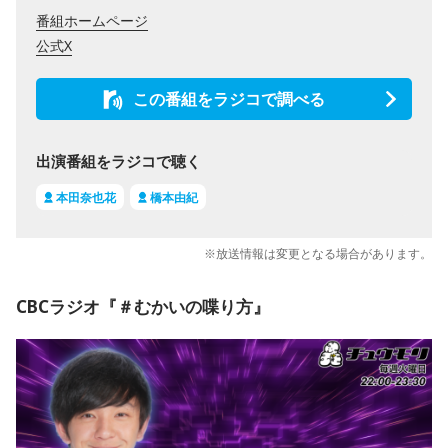
番組ホームページ
公式X
この番組をラジコで調べる
出演番組をラジコで聴く
本田奈也花
橋本由紀
※放送情報は変更となる場合があります。
CBCラジオ『＃むかいの喋り方』