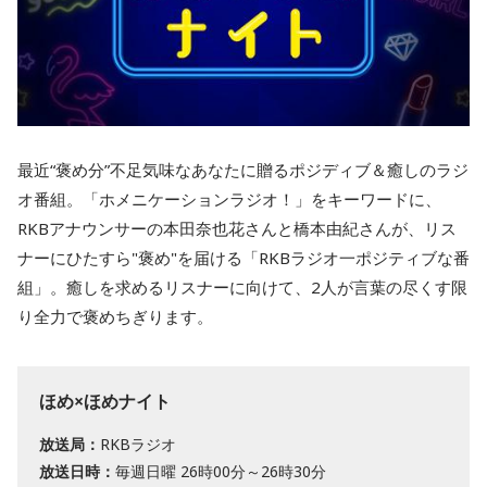
最近“褒め分”不足気味なあなたに贈るポジディブ＆癒しのラジ
オ番組。「ホメニケーションラジオ！」をキーワードに、
RKBアナウンサーの本田奈也花さんと橋本由紀さんが、リス
ナーにひたすら"褒め"を届ける「RKBラジオ一ポジティブな番
組」。癒しを求めるリスナーに向けて、2人が言葉の尽くす限
り全力で褒めちぎります。
ほめ×ほめナイト
放送局：
RKBラジオ
放送日時：
毎週日曜 26時00分～26時30分