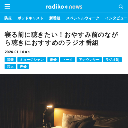
防災
ポッドキャスト
新番組
スペシャルウィーク
インタビュー
寝る前に聴きたい！おやすみ前のなが
ら聴きにおすすめのラジオ番組
2026.01.16 up
音楽
ミュージシャン
俳優
トーク
アナウンサー
ラジオDJ
芸人
声優