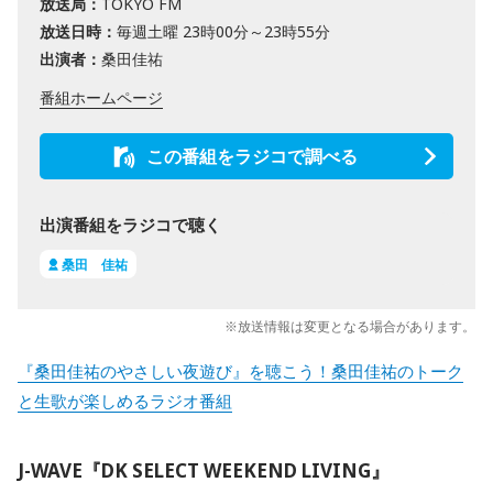
放送局：
TOKYO FM
放送日時：
毎週土曜 23時00分～23時55分
出演者：
桑田佳祐
番組ホームページ
この番組をラジコで調べる
出演番組をラジコで聴く
桑田 佳祐
※放送情報は変更となる場合があります。
『桑田佳祐のやさしい夜遊び』を聴こう！桑田佳祐のトーク
と生歌が楽しめるラジオ番組
J-WAVE『DK SELECT WEEKEND LIVING』