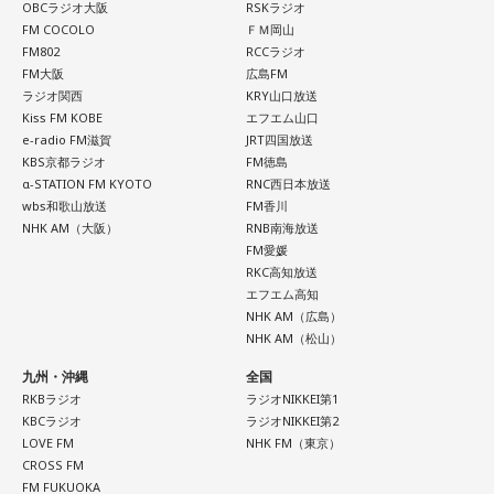
けします。
OBCラジオ大阪
RSKラジオ
例えば、小さいお子さんがいるときって、やっぱり楽しいけ
FM COCOLO
ＦＭ岡山
れど身体がついていけないときって、ちょっと子育てが憂鬱
----------------------------------------------------
FM802
RCCラジオ
になったりする時って出ちゃうじゃないですか。子どもの元
この日の放送をradikoタイムフリーで聴く
FM大阪
広島FM
気な「キャー！」というのも、元気なときには「もう！」と
※放送エリア外の方は、プレミアム会員の登録でご利用いた
ラジオ関西
KRY山口放送
いうくらいで済むけれど、頭が痛いときはキツイもんね。そ
Kiss FM KOBE
エフエム山口
だけます。
ういうことなんですよね。
e-radio FM滋賀
JRT四国放送
----------------------------------------------------
KBS京都ラジオ
FM徳島
自分の体力、コンディション。「元気」の「気」は中がお米
α-STATION FM KYOTO
RNC西日本放送
＜番組概要＞
（氣）だから、しっかり食べて、元気をつけていってくださ
wbs和歌山放送
FM香川
番組名：JA全農 COUNTDOWN JAPAN
い。それも、仕事のうちです。
NHK AM（大阪）
RNB南海放送
放送エリア：TOKYO FMをはじめとする、JFN全国38局ネッ
FM愛媛
ト
RKC高知放送
放送日時：毎週土曜 13:00～13:53
パートナーの奥迫協子、パーソナリティの江原啓之
エフエム高知
パーソナリティ：遠山大輔（グランジ）、潮紗理菜
NHK AM（広島）
番組Webサイト：
https://www.tfm.co.jp/countdownjapan/
NHK AM（松山）
番組公式X：
@JA_CDJ
九州・沖縄
全国
●江原啓之 今夜の格言
RKBラジオ
ラジオNIKKEI第1
「フィジカルはスピリチュアルの基本です」
KBCラジオ
ラジオNIKKEI第2
LOVE FM
NHK FM（東京）
＜番組概要＞
CROSS FM
番組名：Dr.Recella presents 江原啓之 おと語り
FM FUKUOKA