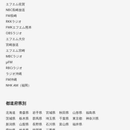
放送日時：TOKYO FM／FM 大阪 毎週日曜 22:00～22:25、エ
エフエム佐賀
フエム山陰 毎週土曜 12:30～12:55
NBC長崎放送
出演者：江原啓之、奥迫協子
FM長崎
番組Webサイト：
RKKラジオ
https://www.tfm.co.jp/oto/
FMKエフエム熊本
OBSラジオ
エフエム大分
宮崎放送
エフエム宮崎
MBCラジオ
μFM
RBCiラジオ
ラジオ沖縄
FM沖縄
NHK AM（福岡）
都道府県別
北海道
青森県
岩手県
宮城県
秋田県
山形県
福島県
茨城県
栃木県
群馬県
埼玉県
千葉県
東京都
神奈川県
新潟県
山梨県
長野県
石川県
富山県
福井県
愛知県
岐阜県
静岡県
三重県