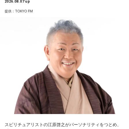
リーガルリリーは高校在学時から注目を集め、国内大型ロッ
（土）午前1時〜3時）
2026.08.07 up
クフェスにも多数出演するだけでなく、アメリカで開催され
ニッポン放送をキーステーションに全国ネットで放送
提供：TOKYO FM
た世界最大級の音楽フェスティバル「SXSW（サウス・バイ・
■パーソナリティ：中島健人
サウスウエスト）」の出演や中国ツアーの開催など、海外で
■メールアドレス：
kenty@allnightnippon.com
のライブも経験。そのほか、2019年公開の映画「惡の華」で
■番組公式X：@Ann_Since1967
は主題歌と劇中歌を担当し、今年4月から放送されたテレビド
■番組ハッシュタグ：#中島健人ANN
ラマ版「惡の華」では、たかはしほのかさんが劇伴を担当。
そして、今秋には初のアジアツアーの開催が決定していま
す。
遠山：僕は「惡の華」が好きで、（テレビドラマ版ではW主
演の）あのちゃんと鈴木福くんがめちゃくちゃ素晴らしかっ
たですけど、そういうドラマの音楽って、どう作っていく
の？
ほのか：私も今回初めて関わらせてもらったんですけど、今
まで作ってきたライブでやる曲やバンドでやる曲の作り方と
は全然違って……ドラマの映像にいかに没頭させるかが重要と
いうか。リーガルリリーでは、音楽を聴いてほしくて作って
いるんですけれど、ドラマの音楽は、映像を観てもらわない
スピリチュアリストの江原啓之がパーソナリティをつとめ、
といけないので、逆に聴いてもらったらダメなんですよ。だ