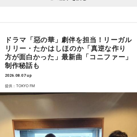
ティを初めて担当する。番組では、新曲「鬼事/Fiction
パーソナリティ：藤木直人、高見侑里
山田「トレーナーさんのおかげでうまくいったと思います」
番組Webサイト：
https://www.tfm.co.jp/beat/
Love」の話はもちろん、新曲にまつわるテーマでリスナーか
番組公式X：
@SPORTSBEAT_TFM
らメールを募集したり、中島の愛に溢れた遊戯王トークも披
――想定通りにいったということですね。
露する予定。（メールの締切は8月14日（金）正午）
山田「順調にいくのも難しくて、リハビリをしていく上でエ
ドラマ「惡の華」劇伴を担当！リーガル
ラーが出たり、身体との感覚がつながりずらかったりするな
盛りだくさんの内容でお届けする一夜限りの特別番組『中島
リリー・たかはしほのか「真逆な作り
かで、本当にトレーナーさんのおかげでうまくやっていただ
健人のオールナイトニッポン』は8月14日(金)25時からニッポ
きました」
方が面白かった」最新曲「コニファー」
ン放送をキーステーションに全国ネットで放送。
制作秘話も
――石垣島で自主トレをともにした後輩である篠原響投手の
2026.08.07 up
活躍をどうご覧になられましたか？
■募集メール
提供：TOKYO FM
山田「球速がすごくて、僕も追いつけるように頑張ります」
◎メールテーマ『鬼事』
――オールスターゲームの前に1軍へ復帰しました。ここまで
TVアニメ『逃げ上手の若君』第2期オープニングテーマ「鬼
2試合に登板してみていかがですか？
事」。中島健人はこの「鬼事」を「日々のイラッとした出来
山田「自分の持ち味が出せて抑えられることができたので、
事」や「心がザワザワした、モヤモヤした事」を表す言葉と
そこは1番よかったのかなと思います。試合で投げる、野球が
してカジュアルに使っています。そんな、あなたの周りで起
できる感謝というのも再び感じることができましたし、野球