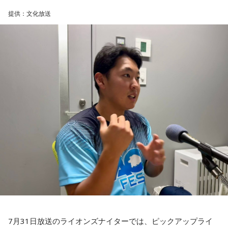
輝き、Jリーグ通算228試合出場93得点を挙げ、日本代表では
分に、文化放送で特別番組として放送します。
提供：文化放送
45試合出場で9ゴールを記録するなど活躍を見せ、1993年に
はW杯アジア地区最終予選にも出場しました。2002年に現役
【特別番組概要】
を引退した後は、サッカー解説者としてメディアでの活動の
■番組名：『田村淳のNewsCLUB「自分自身と話そうの
ほか、講演会やサッカー教室をおこなうなど、自身の経験を
日」』
活かしながら幅広く活動しています。
■放送日時：2026年8月11日（火・祝）午前9時00分～10時
◆「塩貝選手に悪意はなかった」
00分
■出演：田村淳、砂山圭大郎（文化放送アナウンサー）
藤木：決勝トーナメントの相手がブラジルに決まった際、塩
■提供：全日本葬祭業協同組合連合会（全葬連）
貝選手の言葉が切り取られて話題になったというか、ブラジ
ルにちょっと火をつけてしまった部分もあるのかなと思った
のですが。
福田：そうですね。塩貝選手に悪意はなかったと思います
し、素直に自分の気持ちを言っただけなのですが、それをブ
ラジルサイドがうまく切り取って、結果的に彼らのモチベー
ションを上げるような形になってしまったので、それはあま
り良くなかったかなと思います。
7月31日放送のライオンズナイターでは、ピックアップライ