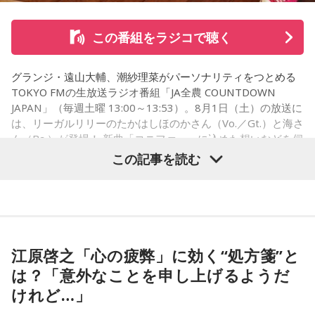
◎「中島健人イメージランキング」
街の人に調査したら、中島健人が1位にランクインしそうな
この番組をラジコで聴く
「ランキングのタイトルだけ」を送ってきてください。
グランジ・遠山大輔、潮紗理菜がパーソナリティをつとめる
＜例＞
TOKYO FMの生放送ラジオ番組「JA全農 COUNTDOWN
・家の照明、指パッチンで消してそうランキング
JAPAN」（毎週土曜 13:00～13:53）。8月1日（土）の放送に
・コンビニで「温めますか？」とか「レジ袋はいります
は、リーガルリリーのたかはしほのかさん（Vo.／Gt.）と海さ
か？」とか聞かれる前に全部先に言ってきそうな男ランキン
ん（Ba.）が登場！ 新曲「コニファー」に込めた想いなどを伺
グ
いました。
この記事を読む
・渋谷のギャル1000人に聴きました「愛用してるタブレット
端末めっちゃデカそう」ランキング
こんな感じで、中島健人を1位にランクインさせてください。
（左から）潮紗理菜、たかはしほのかさん、海さん、遠山大
輔
※ メールの件名は「ランキング」でお願いします。
江原啓之「心の疲弊」に効く“処方箋”と
は？「意外なことを申し上げるようだ
■番組タイトル：ニッポン放送『中島健人のオールナイトニッ
◆“真逆な作り方”で楽曲制作
ポン』
けれど…」
■放送日時：2026年8月14日（金） 25時～27時 （15日