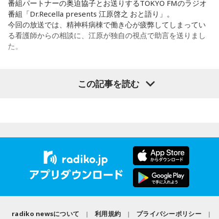
番組パートナーの奥迫協子とお送りするTOKYO FMのラジオ
から、音楽を通して真逆な作り方を体験できて、めちゃめち
番組「Dr.Recella presents 江原啓之 おと語り」。
ゃ面白かったです。
今回の放送では、精神科病棟で働き心が疲弊してしまってい
る看護師からの相談に、江原が独自の視点で助言を送りまし
た。
（左から）たかはしほのかさん、海さん
パーソナリティの江原啓之
この記事を読む
◆新曲「コニファー」に込めた想い
＜リスナーからの相談＞
遠山：リーガルリリーは、7月11日（土）に新曲「コニファ
私は精神科病棟で看護師として働いています。幻覚や妄想に
ー」を配信リリースしました。おめでとうございます。
より精神症状が不安定な患者さんから、暴言や暴力を振るわ
れることがあります。病気だからと割り切って仕事に就いて
ほのか・海：ありがとうございます。
いるのですが、心が疲れてきています。私生活は充実してお
り、夫と新しく家を建てるためにも仕事は辞められません。
潮：「コニファー」はテレビアニメ「これ描いて死ね」のエ
仕事がつらいからこそ私生活が充実する、幸せになるぞとい
ンディングテーマとなっています。
う気持ちで頑張ろうと思うのですが、患者さんと関わる上で
の心持ちについてアドバイスをいただけないでしょうか？
遠山：テレビアニメの楽曲を手がけるのは初めてじゃないよ
radiko newsについて
利用規約
プライバシーポリシー
ね？