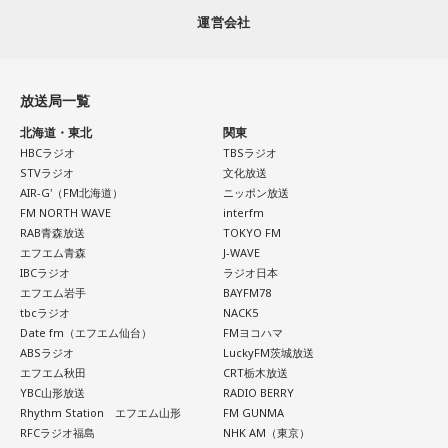
＜江原からの回答＞
運営会社
ほのか：はい。
――患者からの暴言や暴力に心が折れそうになりながらも、
過酷な現場で奮闘する看護師の相談に対し、江原は「意外な
遠山：この楽曲はどこから作り始めました？
ことを申し上げるようだけれど……」と前置きした上で、具体
放送局一覧
的なアドバイスを提示しました。
ほのか：「これ描いて死ね」は、マンガを描くことを題材に
北海道・東北
関東
した作品なんですけど、まずは原作を読みました。それで、0
HBCラジオ
TBSラジオ
江原：私はね、ちょっと意外なことを申し上げるようだけれ
から1にするときに、心のなかで薪をくべて火種を燃やしてい
STVラジオ
文化放送
ど、「体力」だと思います。やっぱり、ちゃんと食べて、よ
く。そして、風が吹いてめちゃめちゃ燃えていくみたいな。
AIR-G'（FM北海道）
ニッポン放送
く寝る。で、やっぱり看護師さんって不規則でしょう？ 夜勤
そういったものを絶やさずに「自分だけでやっていくぞ！」
FM NORTH WAVE
interfm
とかね。いろいろとシフトがあるから、身体のコンディショ
RAB青森放送
TOKYO FM
みたいな気持ちと、私がお家で音楽を作っているとき
ンを持っていくのがとっても大変だと思うの。
エフエム青森
J-WAVE
の……“色”かな？ その色がすごく一致している部分があったの
IBCラジオ
ラジオ日本
で、今回はアニメのエンディングテーマとして曲を書かせて
これ、ばかにならなくて、私、いつもフィジカルとスピリチ
エフエム岩手
BAYFM78
もらったんですけど、結構パーソナルな部分が出た作品にな
ュアルというものは、いつも同じく同等に思わなきゃダメだ
tbcラジオ
NACK5
りました。
と言っているんです。昔から「健全な身体に健全な精神宿
Date fm（エフエム仙台）
FMヨコハマ
ABSラジオ
LuckyFM茨城放送
る」って言いますでしょう？
遠山：自分自身の内面をすごく辿って探っている曲ですよ
エフエム秋田
CRT栃木放送
ね？
YBC山形放送
RADIO BERRY
それは、例えばご病気の方とかはダメだとか、そういう風に
Rhythm Station エフエム山形
FM GUNMA
差別しているわけではなくてね。私達、コンディションが良
ほのか：はい。私は「自分自身を分かってみたい」という気
RFCラジオ福島
NHK AM（東京）
いと心のコンディションも良くなりません？ やっぱり、寝不