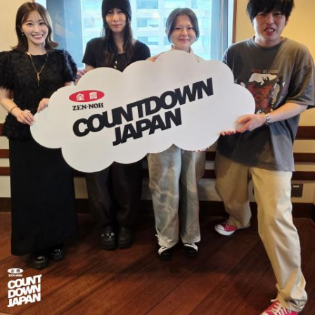
きた「鬼事」を教えてください。
が楽しかったですね」
中島健人が、どう立ち回ればよかったのか手を差し伸べま
す。
――今シーズンの登板はまだ2試合ですが、ヒットを1本も打
たれていないです。
※ メールの件名は「鬼事」でお願いします。
山田「そうなんですか？ 何の意識もしていないです（笑）。
1イニングを無失点で抑える。どれだけピンチを作っても無失
◎コーナー『人生アイズ相談ドラゴン』
点で抑えるというのが中継ぎの仕事なので、それができたと
「仕事場の上司、良い人なんだけどここが好きになれなく
いうのは本当にいいことなのかなと思います」
て…」
「友人と遊んだ時に言われたあの一言がずっとモヤモヤして
※インタビュアー：文化放送・斉藤一美アナウンサー
いて…」
「優柔不断な性格のせいで、こんな事が…」
あなたの人生相談を送ってください。その相談を受け、中島
健人が遊戯王の話をします。
※ メールの件名は「決闘」でお願いします。