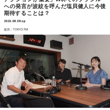
身を見つめ直す2つのコーナーで展開。「自分への表彰状を送
への発言が波紋を呼んだ塩貝健人に今後
ろう」のコーナーでは、大きな成功でなくても「自分、本当
期待することは？
によく頑張ったな」と思えるこれまでの出来事を、“自分への
表彰状”という形で来場者から募集・紹介。自身の記憶を改め
2026.08.08 up
て言葉にすることで、人生をじっくりと見つめ直す時間とな
提供：TOKYO FM
りました。
続く「人生の最後に流したい私のエンディング曲」のコーナ
ーでは、来場者が選んだ“人生の最後に流したい一曲”にまつわ
る思い出を紹介。音楽を通してこれまでの人生を振り返りな
がら、これからの“自分らしい生き方”を考える時間を共有しま
した。田村は、人生の最後に流したい曲について、「お葬式
で流す曲は決めている。しかも自分の声で流したいと思っ
て、毎日ギターの弾き語りを書斎で練習して、音源として残
しているんです。娘たちにも聴こえているはずだから、お葬
式のときに『パパが弾いてた曲だ』と思ってもらえたら」と
思いを語りました。