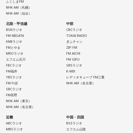
ふくしまFM
持ちで作品を作っていて、もしかしたら皆さんも何かを作る
足のときってちょっとネガティブになっちゃったり、笑顔が
NHK AM（札幌）
ときって、自分自身を分かってみたいから作るんじゃないか
ちょっと欠けちゃったりね。
NHK AM（仙台）
なと思って、そういう曲を作りました。
北陸・甲信越
中部
やっぱり、この世に生きている限りは、フィジカルなことっ
遠山：海ちゃんはどうですか？
BSNラジオ
CBCラジオ
てすごく大事なんですよね。だから、よりスピリチュアルを
FM NIIGATA
TOKAI RADIO
発揮したいと思う場合には、フィジカルをとても大切にする
海：アニメでは、マンガ大好きな女の子が、同人誌とかを売
KNBラジオ
ぎふチャン
ということが大事だと思うんですよね。
るようなイベントに行って「自分でも描けるんだ！」と思っ
FMとやま
ZIP-FM
MROラジオ
FM AICHI
て、そこから自分で描き始めるんですけど、それが私自身の
――精神力を支えるのは徹底した体調管理であると説く江
エフエム石川
FM GIFU
音楽体験とすごくつながっていて。
原。さらに、日常生活におけるコンディションづくりの重要
FBCラジオ
SBSラジオ
性を語ります。
FM福井
K-MIX
「あ、自分もバンドできるんだ」みたいな、そういうときの
YBSラジオ
レディオキューブ FM三重
ワクワク感のようなものが、いろんな不安や葛藤を飛び越え
FM FUJI
NHK AM（名古屋）
江原：やっぱり、集中力が欠けちゃうしね。だからご飯を食
ちゃうみたいな、そういうバイタリティのある曲だなと思い
SBCラジオ
べて、新しいお家を建てればまたよく寝られたりすると思う
ます。歌詞は自分と向き合っている部分も結構あるんですけ
FM長野
けれど、そういう風な自分自身のメンテナンスというか、そ
ど、音像がかなり爽やかなので、そういうものを飛び越えて
NHK AM（東京）
れを大事にして、コンディションを常に最高に整えるという
いくような“若さ”をすごく感じました。
NHK AM（名古屋）
ことであれば、もしかしたら悩んでいた時期は体調が不安定
だったかもしれない。だって、普段だったら前向きにいける
近畿
中国・四国
次回8月8日（土）の放送は、シンガーソングライター・バー
ところが、何かふと不安になっちゃったりするでしょう。
ABCラジオ
BSSラジオ
チャルYouTuberのぼっちぼろまるさんをゲストに迎えてお届
MBSラジオ
エフエム山陰