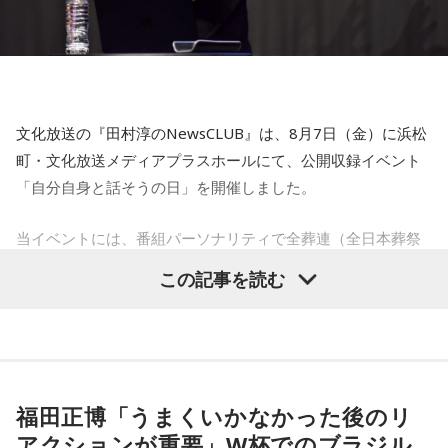
文化放送の『田村淳のNewsCLUB』は、8月7日（金）に浜松
町・文化放送メディアプラスホールにて、公開収録イベント
「自分自身と話そうの日」を開催しました。
当イベントには、番組パーソナリティで全葬連（全日本葬祭
業協同組合連合会）のフューネラルアンバサダーも務める田
この記事を読む
村淳と、アシスタントの砂山圭大郎アナウンサーが登壇。
「自分自身と話そう」をテーマに、“これまでの人生”を肯定し
ながら“これからの生き方”を考える時間を、来場者とのやり取
りを交えながらお届けしました。
福田正博「うまくいかなかった後のリ
昨年に続き2回目の開催となる本イベントは、参加者が自分自
アクションが重要」W杯でのブラジル