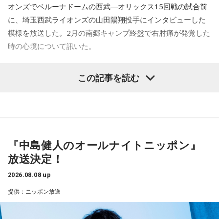
何を言っているかというと、日本とブラジルの力関係は間違
オンズでベルーナドームの西武―オリックス15回戦の試合前
いなくブラジルが上なんですよ。そこで日本サイドが考えな
に、埼玉西武ライオンズの山田陽翔投手にインタビューした
きゃいけないことは、ブラジルに油断してもらう、隙を見せ
てもらうということも1つだと思っていて。
模様を放送した。2月の南郷キャンプ終盤で右肘痛が発覚した
時の心境について訊いた。
去年おこなったブラジルとの親善試合では、日本が2-0から3
点を取ってブラジルに勝っているんです。だけれども、ブラ
――1軍デビューを果たしたプロ3年目の昨シーズンは素晴ら
ジルは対戦相手が決まったときに「オランダじゃなくて良か
この記事を読む
しい成績だったかと思いますが、「求めすぎずに自分のやる
った」と思っていた。日本ということで、少しでも油断して
くれれば、日本にとっては好都合じゃないですか。
べきことをできていた」と振り返りましたね。
山田「チームから与えられた役割をまっとうできたと思うの
ただ、ブラジルの監督の立場からすると、その油断が一番危
で、そこは自分のなかではいい評価をしていた感じです」
険なんです。だから、「去年の親善試合では2-0から逆転され
ているんだ。メンバーは違うかもしれないけれど、日本は力
『中島健人のオールナイトニッポン』
――過去2年の苦労は昨シーズンに活きていたということです
があるんだぞ」と言って、油断しないように警戒させる。そ
放送決定！
して、「お前ら、（日本選手が）こんなことを言ってるぞ」
ね。
と塩貝選手のコメントを（起爆剤として）使うことが可能な
山田「活きていると思います。ウエイトトレーニングなどで
2026.08.08 up
んですよ。そういう意味でも、利用されてしまうものを提供
身体作りができたと思うので、結果を出さないといけないと
提供：ニッポン放送
しないほうが良かったなと僕は思っています。
ころで出せたというのはよかったと思います」
とはいえ、塩貝選手とはW杯が終わったときに違うところで