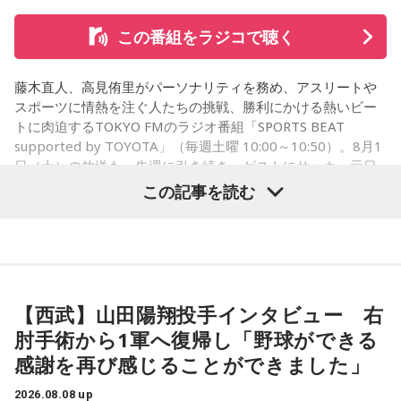
この番組をラジコで聴く
コーナー後には、来場者から田村への質疑応答も実施。最後
藤木直人、高見侑里がパーソナリティを務め、アスリートや
には、田村がイベントを振り返り、「リスナーの皆さんのエ
スポーツに情熱を注ぐ人たちの挑戦、勝利にかける熱いビー
ンディング曲の話とかを聞いているだけでも、僕はポジティ
トに肉迫するTOKYO FMのラジオ番組「SPORTS BEAT
supported by TOYOTA」（毎週土曜 10:00～10:50）。8月1
ブになれた。確かに死はすごく悲しいことではあるんだけ
日（土）の放送も、先週に引き続き、ゲストにサッカー元日
ど、100％皆さんに必ず来るお別れなので、そのお別れとど
本代表の福田正博さんが登場！ 当記事では、「FIFAワールド
この記事を読む
うやって向き合うかということを考える一つのきっかけにな
カップ26（以下、W杯）」でブラジルに対する発言が波紋を
ればと思います」と締めくくりました。
呼んだ塩貝健人選手について、福田さんが語った模様を紹介
します。
また、イベント当日は文化放送1階のサテライトプラス広場に
て「イタコト展」も開催。「誰かの心のこりが、誰かの心の
【西武】山田陽翔投手インタビュー 右
こりを和らげる」をテーマに、さまざまな「心のこり」に触
（左から）福田正博さん、藤木直人、高見侑里
肘手術から1軍へ復帰し「野球ができる
れながら、自分自身の想いを見つめ直す機会を届けました。
感謝を再び感じることができました」
なお、この模様は8月11日（火・祝）午前9時00分～10時00
1966年生まれの福田正博さんは、日本人初のJリーグ得点王に
2026.08.08 up