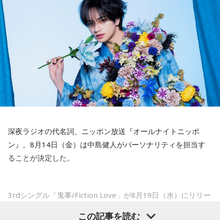
会いましたけど、本当に純粋なんですよ。全然悪気がないと
――2月の南郷キャンプ終盤で右肘痛が発覚した時の心境を教
いうか。ただ、プロの選手としてそこまで考えてコメントす
えてください。
るべきだったかなとは思います。
山田「痛かったですし、手術のタイミングはすごく悩んだの
ですが、3月9日に手術をさせていただいた。痛いままプレー
でもまだ若いですから。森保監督は“リバウンドメンタリテ
をしていても成績も上がらないですし、自分としても不安を
ィ”という言葉をよく使いますけど、何かうまくいかなかった
後のリアクションがすごく重要で、今後そこを塩貝選手は試
抱えながらプレーをするのは嫌だったので、できるだけ早く
されるのかなと思いますし、その期待に応えるだけのものを
手術をして、早く復帰ができるようにというので決断しまし
持っている選手だと思いますから、良いエネルギーに変えて
た」
もらいたいなと思います。
――以前から痛みはあったのでしょうか？
----------------------------------------------------
深夜ラジオの代名詞、ニッポン放送『オールナイトニッポ
この日の放送をradikoタイムフリーで聴く
山田「痛みがない範囲でできていたのですが、痛みの場所が
ン』。8月14日（金）は中島健人がパーソナリティを担当す
※放送エリア外の方は、プレミアム会員の登録でご利用いた
動いてしまって、数ミリでも痛みの場所が動くだけで痛みが
ることが決定した。
だけます。
変わってくるので」
----------------------------------------------------
――実戦復帰まで4ヶ月という診断のもと、ファームで最初に
＜番組概要＞
3rdシングル「鬼事/Fiction Love」が8月19日（水）にリリー
番組名：SPORTS BEAT supported by TOYOTA
投げたのは7月11日でした。リハビリはうまくいったという
スされることを記念して、中島健人が通称“1部”のパーソナリ
放送日時：毎週土曜 10:00～10:50
この記事を読む
ことでしょうか？