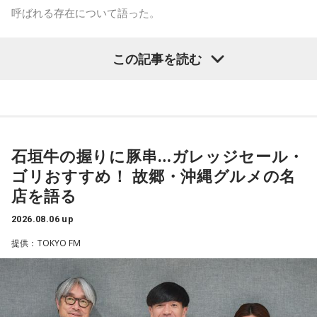
ね。
呼ばれる存在について語った。
「551」のCMのモノマネもやらせていただいたんですよ。
鈴木敏夫（文化放送解説委員）
「福岡県議会で浮上した、議
この記事を読む
「551の豚まんがあるとき？ ないとき？」っていうCMがある
長ポストをめぐる現金授受疑惑です。その渦中にいる藏内勇
んですけど、それの乃木坂46バージョンをみんなでやりたく
夫議長は県議10期を重ね、全国都道府県議会議長会の会長で
て、「私が『乃木坂があるとき！』って言ったら喜んで、
『乃木坂がないとき……』って言ったら悲しんでください！」
もあります。国政に影響を及ぼす地方のドンとして知られて
っていうのをアンコールでやったんです（笑）。
います」
石垣牛の握りに豚串…ガレッジセール・
リスナーちゃんはそのことを言ってくれていて、それも楽し
常井健一
「『ドン』はスペイン語に由来する外来語です。ボ
かった！ 私も大阪に行く前から「みんなでやれたら楽しいだ
ゴリおすすめ！ 故郷・沖縄グルメの名
スよりもさらにスケールの大きな権力者を示す言葉として定
ろうな」と思っていたから、そういうこともできて楽しかっ
店を語る
たですね！ 来てくれてありがとう！
着しました。いま、ドンとして注目されるのが福岡県議会の
藏内議長。福岡県内には一昔前から『福岡三国志』という言
2026.08.06 up
----------------------------------------------------
葉がありまして。現在は麻生太郎さん、武田良太さん、そし
提供：TOKYO FM
この日の放送をradikoタイムフリーで聴く
て藏内さんが熾烈な権力闘争を繰り広げています」
※放送エリア外の方は、プレミアム会員の登録でご利用いた
だけます。
----------------------------------------------------
長野
「藏内さんだけ県議、ということですね」