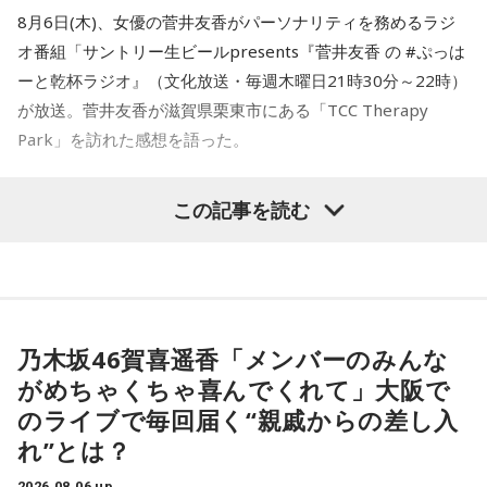
8月6日(木)、女優の菅井友香がパーソナリティを務めるラジ
オ番組「サントリー生ビールpresents『菅井友香 の #ぷっは
ーと乾杯ラジオ』（文化放送・毎週木曜日21時30分～22時）
が放送。菅井友香が滋賀県栗東市にある「TCC Therapy
Park」を訪れた感想を語った。
-「素晴らしい素敵な取り組み」-
この記事を読む
菅井は、カンテレ競馬のYouTubeチャンネルで投稿されてい
る「菅井友香のウマ友になってくれませんか？」の動画撮影
でTCC Therapy Parkを訪問。「ずっと行きたかった場所だっ
た」と喜びを語った。
乃木坂46賀喜遥香「メンバーのみんな
がめちゃくちゃ喜んでくれて」大阪で
TCC Therapy Parkは「馬を救い、人を助ける」をコンセプト
のライブで毎回届く“親戚からの差し入
に、競走馬として活躍した後、ケガやさまざまな事情によっ
れ”とは？
て引退を余儀なくされた馬たちの新たな居場所を提供する施
設。引退後すぐに次の活躍先が決まらない馬たちの受け皿と
2026.08.06 up