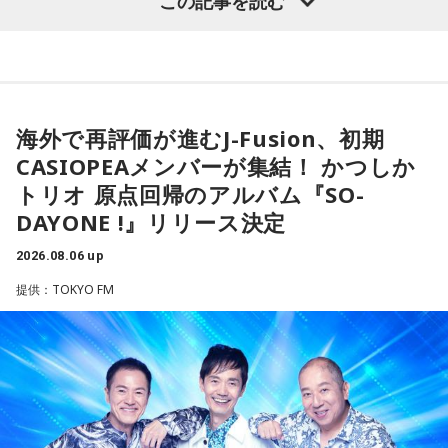
この記事を読む
験が、芸人としての原点になったと振り返ります。
際、福岡県は90年代まで革新県政、社会党系の知事がいたん
ですが。バラバラになった自民党を束ねる役割を果たしたの
さらに、ショートフィルムの賞を受賞した際には、憧れだっ
が藏内さんだった。藏内さんは国会議員が就くことが多い自
【1位】水瓶座（みずがめ座）
た松田聖子さんからトロフィーを受け取る機会もありまし
「もっと自由でいいんだ！」と、自分らしい生き方が見えて
民党県連会長にもなれた。ドンは保守分裂の中で育つんです
た。思いを伝えようとしたものの、感激のあまり「文法はめ
きそうな日。義務で続けてきたことより、楽しくて夢中にな
ちゃくちゃだし、早口で喋ったもんだから、ただただ引きつ
ね」
海外で再評価が進むJ-Fusion、初期
れることを選ぶと流れが変わります。人と違っても大丈夫。
らせてしまいました」と当時を振り返り、苦笑いを見せまし
CASIOPEAメンバーが集結！ かつしか
今夜にでも「本当はこう生きたい」を自由に書き出してみ
た。
放送ではさらにドンの実態についての解説が続いた。
て。
トリオ 原点回帰のアルバム『SO-
DAYONE !』リリース決定
【2位】双子座（ふたご座）
ゴリさん
思いがけない誘いや情報が、次の展開を連れてくるかも！今
2026.08.06 up
日は考え込むより、面白そうな方へ軽やかに動いてみるのが
提供：TOKYO FM
正解です。誰かとの会話から人生のヒントが見つかる予感
◆故郷・沖縄で味わう絶景とグルメ
も。今日は気になる人に自分から連絡してみて。
沖縄を訪れたらぜひ足を運んでほしい場所として、ゴリさん
【3位】天秤座（てんびん座）
は国際通り近くの「せんべろ街」を紹介しました。「そこだ
今日から金星が天秤座へ！！あなた本来の魅力がグッと高ま
け東南アジアの空気感もあるので、1つの場所で2つの旅行を
る時。人とのご縁にも恵まれやすく、嬉しいお誘いや出会い
しているみたい」と、その独特の魅力を語ります。
があるかもしれません。少しおしゃれして人に会うのもおす