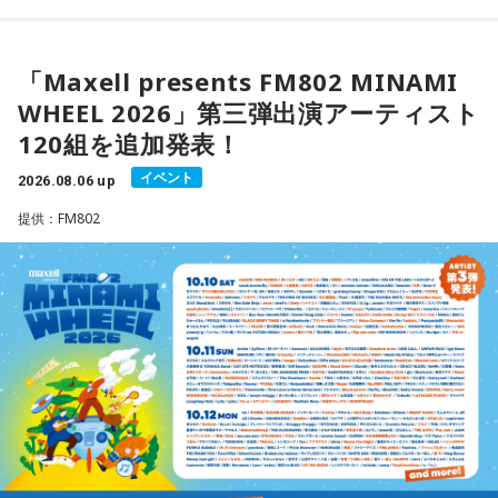
塞がれた瞬間に、幻想的な世界を勝手に水が演出してくれ
は理想の自分になったつもりで未来を想像してみましょう。
る」と表現します。さらに、水中から見上げる水面には「太
◆ファンとの会話から生まれた「SO-DAYONE !」
陽の光に反射した美しい光のライン」が広がり、「365日飽
【7位】魚座（うお座）
「Maxell presents FM802 MINAMI
きない。同じ顔を見せないんですよ、自然が」と、その美し
直感の中に「これからの幸せ」のヒントが隠れていそう。損
伝説的フュージョンバンド、カシオペアの初期メンバー3人に
さを語りました。そして海へ向け、「『美しくいてくれてあ
WHEEL 2026」第三弾出演アーティスト
得や正解より、なぜか惹かれるものを大切にしてみてくださ
よる、かつしかトリオが、4枚目のオリジナルアルバム『SO-
りがとう』という手紙は書きたくなります」と、故郷への深
120組を追加発表！
い。心が喜ぶ選択が新しいご縁につながるかも。夜は好きな
DAYONE !』を10月14日（水）にリリースすることを発表し
い愛情をのぞかせました。
音楽を聴きながら、叶えたい未来をイメージしてね。
ました。近年、海外の若いリスナーを中心に再び注目を集め
イベント
2026.08.06 up
ているJ-Fusion。本作は、その王道ともいえる爽快かつパワフ
最後に、ゴリさんが「今、想いを伝えたい方」として名前を
【8位】乙女座（おとめ座）
ルなサウンドへ原点回帰した、かつしかトリオ渾身のニュー
提供：FM802
挙げたのは、ボクシング元世界王者の具志堅用高さんでし
「ちゃんとしなきゃ」を少し緩めると、毎日がもっと楽しく
アルバムとなっています。
た。今年で世界王座獲得から50年という節目の年を迎えるこ
なりそうです。効率や正しさだけではなく、自分が心地よく
とに触れ、「手紙を書きたい」と温かい想いを語りました。
続けられる方法を探してみて。仕事のやり方を変えるのもお
アルバムタイトルのきっかけとなったのは、あるコンサート
すすめ。今日は一つだけ「やらなくていいこと」を決めてみ
での出来事。演奏後のMCで、メンバーとファンが「やっぱり
＜番組概要＞
ましょう。
J-Fusionは良いよね」という思いを分かち合うなかで生まれた
番組名：日本郵便 SUNDAY'S POST
言葉が、「SO-DAYONE !（そうだよね！）」でした。この言
放送日時：毎週日曜 15:00～15:50
【9位】牡牛座（おうし座）
葉から着想を得た向谷 実を中心に制作が進められ、短期間で
パーソナリティ：小山薫堂、宇賀なつみ
いつもの安心感から少しだけ外へ出てみると、新しい楽しみ
アルバムの骨格が作り上げられていきました。
番組Webサイト：
https://www.tfm.co.jp/post/
が見つかりそう。大きく変える必要はありません。「ちょっ
番組公式X：
@sundayspost1
と気になる」を試してみるくらいで十分です。今日は行って
レコーディングでは、メンバーがそれぞれの演奏環境で個別
みたいお店や場所を一つ探して、誰かを誘ってみてくださ
に収録する手法を採用。各パートを緻密に構築することで、