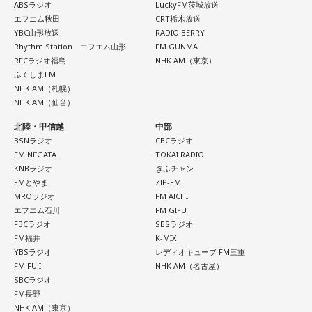
ABSラジオ
LuckyFM茨城放送
◆メンバー3人による恒例の全曲試聴会を生配信
くさん！すでにお持ちの方はアップデートを、まだお持ちで
エフエム秋田
CRT栃木放送
YBC山形放送
RADIO BERRY
ない方は今すぐダウンロードして、当日までお待ちくださ
8月7日（金）19:00より、かつしかトリオのメンバー3人によ
Rhythm Station エフエム山形
FM GUNMA
い！
る恒例の全曲試聴会をYouTubeで生配信します。メンバーの
RFCラジオ福島
NHK AM（東京）
楽しいトークとともに、ニューアルバム『SO-DAYONE !』の
ふくしまFM
収録曲をひと足早く紹介。それぞれの楽曲の聴きどころや制
NHK AM（札幌）
まだ見ぬアーティストとの出会いも、お気に入りのアーティ
NHK AM（仙台）
作に込めた思いなどを、メンバー自身が解説。アルバムをよ
ストを追いかけながらライブハウスを巡る楽しみも、
り深く楽しめる貴重な機会に触れることができます。
北陸・甲信越
中部
MINAMI WHEELならでは。
BSNラジオ
CBCラジオ
今年も大阪・ミナミの街から、新たな音楽との出会いをお届
＜かつしかトリオ『SO-DAYONE !』全曲試聴会＞
FM NIIGATA
TOKAI RADIO
配信日時：2026年8月7日（金）19:00～
けします。どうぞご期待ください。
KNBラジオ
ぎふチャン
出演：櫻井哲夫、神保 彰、向谷 実
FMとやま
ZIP-FM
※詳細は公式サイトをご確認ください
MROラジオ
FM AICHI
【イベント詳細】
エフエム石川
FM GIFU
Maxell presents FM802 MINAMI WHEEL 2026
FBCラジオ
SBSラジオ
●開催日時：2026年10月10日（土）・10月11日（日）・10
FM福井
K-MIX
◆タワーレコードで応募抽選キャンペーン＆インストアイベ
YBSラジオ
レディオキューブ FM三重
ント開催
月12日（月・祝）
FM FUJI
NHK AM（名古屋）
●出演アーティスト：
SBCラジオ
ニューアルバム『SO-DAYONE !』の発売を記念し、タワーレ
FM長野
10/10(土) 出演
コードでは応募抽選キャンペーンと購入者特典企画を実施し
NHK AM（東京）