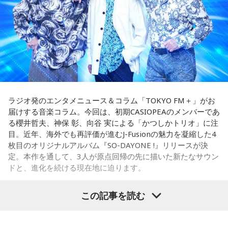
すめ。今日は鏡の前で「今の自分が好きなところ」を3つ見つ
なかでもおすすめとして挙げたのが「米仙」です。お酒3杯に
けて褒めてみて！
寿司5貫の組み合わせがリーズナブルな価格で楽しめ、「石垣
牛の握りが絶品」だと紹介。「炙りと生があるんですけど、
【4位】射手座（いて座）
炙らないほうがおすすめです」と、地元ならではの楽しみ方
「もっと面白いことがしたい！」という気持ちが未来を動か
も教えてくれました。
します。今までのやり方にこだわらず、楽しそうな方へ進ん
でみると思わぬ展開が待っていそう。少し大胆なくらいで
さらに、「末廣ブルース」も外せない1軒です。建物のレトロ
OK。今日はこの夏やりたいことを一つ予定に書き込んでみ
感が魅力の豚串専門店で、「タンだとかハラミだとかハツ、
て！
レバーとかを味わいながら、昔ながらの雰囲気が楽しめる」
ラジオ発のエンタメニュース＆コラム「TOKYO FM＋」がお
と話します。「けっこうペッパーが強めで、かなりおいしい
届けする音楽コラム。今回は、初期CASIOPEAのメンバーであ
【5位】牡羊座（おひつじ座）
豚串です」と太鼓判を押しました。
る櫻井哲夫、神保 彰、向谷 実による「かつしかトリオ」に注
あなたの行動力が誰かの心に火をつける日。今日は周りの反
目。近年、海外でも再評価が進むJ-Fusionの魅力を凝縮した4
応を気にするより「私はこれがやりたい！」を大切にしてみ
お気に入りのステーキ店を尋ねられると、ゴリさんは「エメ
枚目のオリジナルアルバム『SO-DAYONE !』リリースが決
て。あなたが楽しそうに動くほど仲間も集まってきそうで
ラルドです」と即答。なかでもプレミアムリブステーキにつ
定。本作を通して、3人が原点回帰の先に描いた新たなサウン
す。今夜、明日すぐできる小さな一歩を決めてから寝てみて
いては、「脂の乗り方、柔らかさ、肉の質がもうレベルが違
ドと、進化を続ける現在地に迫ります。
ね。
います」と熱く語り、長年愛される名店の魅力を紹介しまし
た。
【6位】獅子座（しし座）
この記事を読む
太陽が獅子座を照らす今は、自分の人生を自分で演出してい
一方、「お手紙を書きたくなる場所」を尋ねられると、迷わ
かつしかトリオ（左から：櫻井哲夫、神保 彰、向谷 実）
くとき。「もっと私らしくていい」と許可を出すことで魅力
ず「沖縄の海」と回答。水中眼鏡をつけて海に潜り、「音を
が開いていきます。遠慮せず好きなことを表現してみて。夜