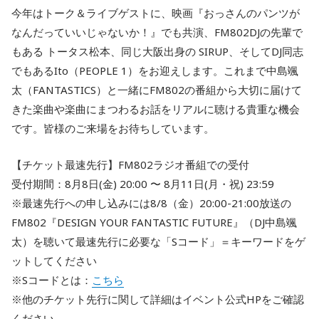
今年はトーク＆ライブゲストに、映画『おっさんのパンツが
なんだっていいじゃないか！』でも共演、FM802DJの先輩で
もある トータス松本、同じ大阪出身の SIRUP、そしてDJ同志
でもあるIto（PEOPLE 1）をお迎えします。これまで中島颯
太（FANTASTICS）と一緒にFM802の番組から大切に届けて
きた楽曲や楽曲にまつわるお話をリアルに聴ける貴重な機会
です。皆様のご来場をお待ちしています。
【チケット最速先行】FM802ラジオ番組での受付
受付期間：8月8日(金) 20:00 〜 8月11日(月・祝) 23:59
※最速先行への申し込みには8/8（金）20:00-21:00放送の
FM802『DESIGN YOUR FANTASTIC FUTURE』（DJ中島颯
太）を聴いて最速先行に必要な「Sコード」＝キーワードをゲ
ットしてください
※Sコードとは：
こちら
※他のチケット先行に関して詳細はイベント公式HPをご確認
ください。