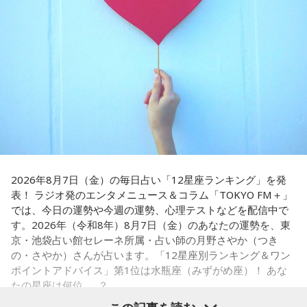
と。こういう逸話がまことしやかに語られること自体が、ド
句を言っていた」というエピソードは、当時ならではの出来
事として印象に残っているそうです。
ンの権力を大きくしているんですね。直接、命令しなくても
周りが勝手に忖度して動く、というのがドンの世界です」
小学生の頃に、「旅行に行こう」と言われて沖縄を離れ、大
阪へ。しかし翌朝、父親の姿はなく、「今日からおじさんと
長野
「こういうドンが全国にいる、というわけですね」
おばさんと暮らすんだよ」と告げられます。「映画みたいな
嘘みたいな話で」と振り返るように、突然始まった新生活に
戸惑い、転校先でも誰とも話せない日々が続きました。
常井
「福岡って大物議員がたくさんいました。その中で藏内
さんはどういう位置づけか。麻生さん、武田さん、かつては
孤独を感じるなかで、「何かしなきゃ」との思いから、クラ
古賀誠さん、山崎拓さん、村上正邦さん、といった方も。大
スの人気者の行動を観察。「面白いことをやると人が集ま
物が同じ県内にたくさんいることが、ドンを生み出す第2の条
2026年8月7日（金）の毎日占い「12星座ランキング」を発
る」という気づきを得て、掃除の時間に机の上で松田聖子さ
表！ ラジオ発のエンタメニュース＆コラム「TOKYO FM＋」
件です」
んの「青い珊瑚礁」を歌いながら一発芸を披露。最初は教室
では、今日の運勢や今週の運勢、心理テストなどを配信中で
が静まり返ったものの、その後は「あんなに無口だった転校
す。2026年（令和8年）8月7日（金）のあなたの運勢を、東
生が急に変なことをやり出した」と話題になり、「お前、お
長野
「はい」
京・池袋占い館セレーネ所属・占い師の月野さやか（つき
もろいな」「遊ぼうや」と友達の輪が一気に広がったといい
の・さやか）さんが占います。「12星座別ランキング＆ワン
ます。
常井
「というのは、県議会の自民党も国会議員の系列ごとに
ポイントアドバイス」第1位は水瓶座（みずがめ座）！ あな
分かれていて。知事選や市長選があると保守分裂になってし
たの星座は何位……？
この出来事をきっかけに、「笑いは武器になる」と実感。
「自分を認めてもらうには、人を笑わせればいい」という体
まうんですね。その間をつなぐ調整役が必要になると。実