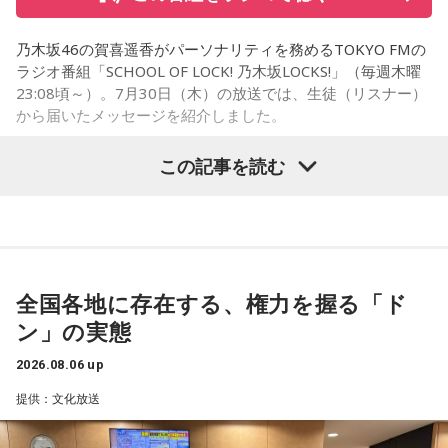
を招いた体験会が行われており、馬に乗ることで身体を自然
乃木坂46の賀喜遥香がパーソナリティを務めるTOKYO FMの
に動かすきっかけになったり、高い視点から景色を見ること
ラジオ番組「SCHOOL OF LOCK! 乃木坂LOCKS!」（毎週木曜
で自信や自己肯定感につながったりする姿を目にしていたと
23:08頃～）。7月30日（木）の放送では、生徒（リスナー）
いう。
から届いたメッセージを紹介しました。
今回の訪問を通じて、馬が競技や競走だけではなく、さまざ
この記事を読む
まな形で人を支える存在であることを改めて感じた菅井。
乃木坂46の賀喜遥香
「いろいろな形で人を助けてくれる馬たちが今後もいろいろ
な場所で幸せに暮らせるようになったらいいな」と願いを語
「私は『真夏の全国ツアー2026』大阪公演2日目に参加しま
った。
した！ 偶然にも遥香先生と髪型がお揃いで、それだけでもす
ごくうれしかったし、かわいい遥香先生も、かっこいい遥香
全国各地に存在する、権力を握る「ド
先生もたくさん観ることができて、大満足のライブでした！
ン」の実態
アンコールのときに披露していた『551蓬莱』のCMのモノマ
ネも関西ならではで、私も昔から観ていたので、とても楽し
2026.08.06 up
くて全力で参加しました（笑）。ツアーも残り少なくなって
提供：文化放送
きましたが、体調に気を付けて最後まで駆け抜けてくださ
い！ ずっとずっと大好きです！」（兵庫県 20歳）