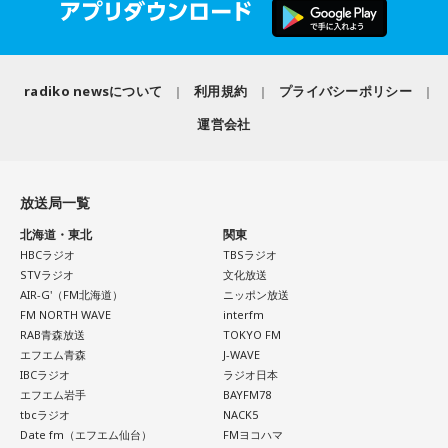
ょう。今日はスマホから離れて、好きな音楽や香りと一緒に
シティポップを想起させるサウンドや、メロディアスなミデ
ゆっくり過ごしましょう。
中！いち早くチケットをゲットしてください！
ィアムナンバー、テクニカルかつファンキーなプレイまで、
多彩な音楽性を凝縮。それぞれの楽曲から異なる風景や物語
【今日の一言メッセージ】
が立ち上がり、まるで世界中を巡る旅のような広がりを感じ
Maxell presents FM802 MINAMI WHEEL 2026は、FM802
今日は火星にバーテックスというポイントが重なる日。運命
させます。楽曲ごとの表情を楽しむだけでなく、アルバムを
radiko newsについて
利用規約
プライバシーポリシー
が主催するライブハウス回遊型ショーケースイベントです。
に導かれ、新時代の生き方やお役目に気がついたり、直感が
通して聴くことで生まれる深い没入感も、本作の大きな魅力
運営会社
1999年のスタート以来、大阪・ミナミエリアのライブハウス
降りてきたりするかも！ ぜひアドバイスを参考に行動してみ
のひとつ。
てくださいね。
を舞台に開催し、今年で28回目を迎えます。
ブックレットには、メンバー3人がそれぞれの視点から楽曲や
■監修者プロフィール：月野さやか（つきの・さやか）
制作背景を語るセルフライナーノーツに加え、今回のレコー
放送局一覧
今年も関西の学生アーティストを対象としたオーディション
東京・池袋占い館セレーネ所属。元野村證券トップセールス
ディングで使用した楽器の解説を写真とともに掲載。演奏に
「MINAMI WHEEL -New Age-」を実施。
北海道・東北
関東
という異色の経歴を持つ占星術師。自身の人生の転機をきっ
込められた思いや、サウンドを形作った楽器の特徴を知りな
HBCラジオ
TBSラジオ
8月18日（火）に心斎橋BIGCATにて実演最終審査を開催し、
かけにホロスコープと出会い、星よみによる人生プロデュー
がらアルバムを聴くことで、楽曲の細部や各メンバーのプレ
STVラジオ
文化放送
スの道へ。著書『山芋シンデレラ』。経営者から個人まで幅
この審査を勝ち抜いたアーティストが『Maxell presents
イに新たな発見が生まれ、作品をより深く味わうことができ
AIR-G'（FM北海道）
ニッポン放送
広くサポートしている。
るでしょう。
FM802 MINAMI WHEEL 2026』への出演権を獲得します。
FM NORTH WAVE
interfm
Webサイト：
https://selene-uranai.com/
RAB青森放送
TOKYO FM
YouTube：
https://www.youtube.com/@ataru-uranai
J-Fusionの魅力を現代に響かせるとともに、進化を続けるかつ
エフエム青森
J-WAVE
また、MINAMI WHEEL 2026公式アプリもリリース！アーテ
IBCラジオ
ラジオ日本
しかトリオの現在地と新たな可能性を示す1枚がここに完成し
ィストラインナップから観たいアーティストを登録してマイ
エフエム岩手
BAYFM78
ました。
tbcラジオ
NACK5
タイムテーブルを作れたり、エリアマップで各ライブハウス
Date fm（エフエム仙台）
FMヨコハマ
へのアクセスをチェックができるなど他にも便利な機能がた