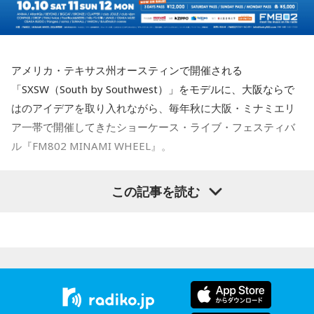
い。
フュージョンならではの精密なアレンジと、3人それぞれの個
性が際立つ強固なアンサンブルを実現しています。制作を進
【10位】蟹座（かに座）
めるなかでは、かつしかトリオにとっても多くの新たな発見
周りを喜ばせることに一生懸命になりすぎて、自分の楽しみ
や気づきが生まれ、それらが楽曲をさらに発展させる原動力
を忘れていないか確認したい日。今日は誰かのためではなく
となっていきます。メンバーそれぞれが培ってきた経験と感
アメリカ・テキサス州オースティンで開催される
「私が嬉しいから」を選んでみてください。今夜は自分だけ
性を持ち寄りながら、これまでにないアプローチにも向き合
「SXSW（South by Southwest）」をモデルに、大阪ならで
の小さなご褒美時間を作ると心が整いそうです。
ったことで、3人の新たな可能性を感じさせる作品へと仕上が
はのアイデアを取り入れながら、毎年秋に大阪・ミナミエリ
っています。
ア一帯で開催してきたショーケース・ライブ・フェスティバ
【11位】山羊座（やぎ座）
頑張ることが当たり前になっているなら、今日は少し力を抜
ル『FM802 MINAMI WHEEL』。
◆多彩な楽曲が描き出す、旅のようなアルバム体験
いてみて。成果を出すことだけが人生の豊かさではありませ
ん。楽しい、心地いいという感覚を取り戻すことで次の流れ
収録曲には、疾走感あふれる「Twilight Run」、軽快なカッ
今年も『Maxell presents FM802 MINAMI WHEEL 2026』
この記事を読む
が見えてきます。今日は仕事を早めに切り上げて好きなこと
ティングが印象的なタイトル曲「SO-DAYONE !」、スリリン
として、10月10日（土）、11日（日）、12日（月・祝）の3
をして過ごして。
グなハイスピード・フュージョンを展開する「Cobalt
日間にわたり、ミナミエリア一帯のライブハウス21会場で、
Express」など、かつしかトリオの魅力を存分に味わえる楽
【12位】蠍座（さそり座）
450組以上のアーティストが出演します。
曲が並びます。さらに、メンバーにとって恩師ともいえる作
心の奥で「もうこのままでは違う」と感じていたことが浮か
曲家・村井邦彦から提供された「Paris-Nice」も収録。洗練
び上がるかもしれません。でも、それは生き方を変えるため
された美しいメロディが、アルバムに上質な彩りを添えてい
本日、第三弾出演アーティスト120組を発表！すでに発表済
の大切なサイン。無理に答えを出さず、本音を大切にしてみ
ます。
みの257組を加えた総勢377組の出演日も発表しました。
て。夜は「本当はどうしたい？」と自分に問いかけてみまし
また3DAYS PASS／1DAY PASSのオフィシャル三次先行も受付