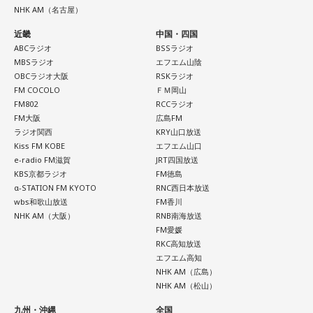
AARON / IRIS MONDO / 赤いくらげ / Aki / あたらよ / 雨烏 /
ます。また、2026年10月17日（土）には、タワーレコード
NHK AM（名古屋）
荒巻勇仁 / アンと私 / anewhite / EVE OF THE LAIN / いろか
新宿店にて発売記念インストアイベントの開催も決定。櫻井
近畿
中国・四国
哲夫、神保 彰、向谷 実の3人がアルバムに込めた思いなどを
にほへと / weak.butterfly / EMNW / 大宮陽和 / OKYO / 奥崎
ABCラジオ
BSSラジオ
語る、ここでしか聞けない貴重なトークに加え、かつしかト
海斗 / オハ / omeme tenten / ORCALAND / kasane / 叶夢 /
MBSラジオ
エフエム山陰
リオとして初の「サイン握手会」をおこないます。
OBCラジオ大阪
RSKラジオ
Gum-9 / ガラクタ / ガラスの靴は落とさない / カラノア /
FM COCOLO
ＦＭ岡山
KI_EN / 来島エル / きばやし / Gyubin / くがあくた / grating
＜リリースイベント概要＞
FM802
RCCラジオ
イベント内容：かつしかトリオのメンバーによるトーク＆サ
hunny / Grape Kiki / クロムレイリー / GeTO / COPES / ココ
FM大阪
広島FM
イン握手会
ラジオ関西
KRY山口放送
ラシカ / Cosmola / kohamo / ゴホウビ / サカキナオ / THE
開催日：2026年10月17日（土）
Kiss FM KOBE
エフエム山口
KING OF ROOKIE / 佐久間龍星 / TheΣ / 札幌某所 / THE
開催時間：14:00スタート（集合時間：13:45）
e-radio FM滋賀
JRT四国放送
HAMIDA SHE'S / the bercedes menz / さらさ (Band Set) /
KBS京都ラジオ
FM徳島
開催店舗：タワーレコード新宿店 9Fイベントスペース
α-STATION FM KYOTO
RNC西日本放送
※詳細は公式サイトをご確認ください
三四少女 / She Side Ship / Jene / chef's / Ciely / シトナユイ
wbs和歌山放送
FM香川
/ 至福ぽんちょ / SYAYOS / 13.3g / Jonah / 杉本ラララ / 鈴木
NHK AM（大阪）
RNB南海放送
実貴子ズ / スパノヴァ特急 / speel plaats / 3markets[ ] / セ
FM愛媛
＜リリース情報＞
RKC高知放送
カンドバッカー / セブンス・ベガ / Chimothy→ / ちゃくら /
エフエム高知
チョーキューメイ / D’ypcys / Tyrkouaz / テレビ大陸音頭 /
NHK AM（広島）
アルバム「無敵」
Togoz / tonerico / ドミノンストップ / 中島寂 / ニューアヤカ
NHK AM（松山）
/ NEK! / ネ★ナイト / Bye-Bye-Handの方程式 / Pastel Tang
九州・沖縄
全国