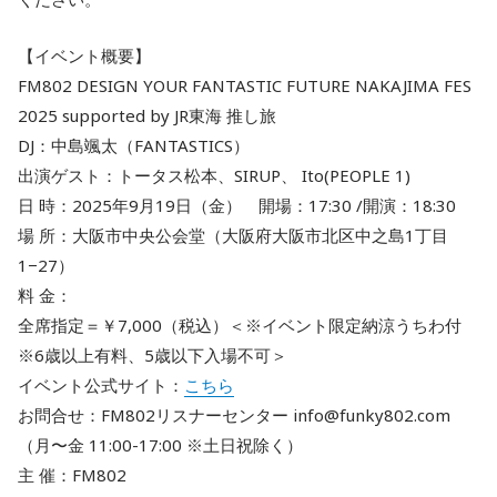
【イベント概要】
FM802 DESIGN YOUR FANTASTIC FUTURE NAKAJIMA FES
2025 supported by JR東海 推し旅
DJ：中島颯太（FANTASTICS）
出演ゲスト：トータス松本、SIRUP、 Ito(PEOPLE 1)
日 時：2025年9月19日（金） 開場：17:30 /開演：18:30
場 所：大阪市中央公会堂（大阪府大阪市北区中之島1丁目
1−27）
料 金：
全席指定＝￥7,000（税込）＜※イベント限定納涼うちわ付
※6歳以上有料、5歳以下入場不可＞
イベント公式サイト：
こちら
お問合せ：FM802リスナーセンター info@funky802.com
（月〜金 11:00-17:00 ※土日祝除く）
主 催：FM802