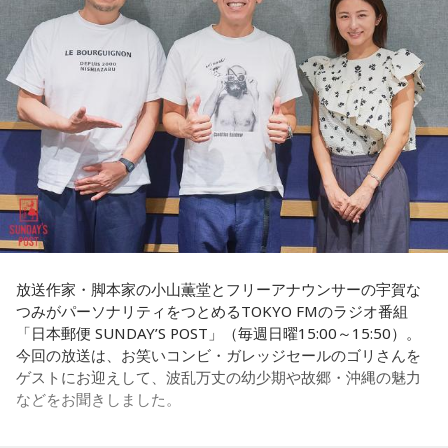
＜番組概要＞
常井
「なぜ1人の地方議員が永田町の大物にも匹敵する大きな
番組名：SCHOOL OF LOCK!
力を持ったのか。きょうは福岡を入口に、全国に共通するド
パーソナリティ：アンジー校長（アンジェリーナ1/3・
ンの条件を探ります。私、10年ほど前に全国各地の地方選挙
Gacharic Spin）、たんぼ教頭（溝上たんぼ）
放送日時：月曜～木曜 22:00～23:55／金曜 22:00～22:55
を取材していたとき、どこへ行ってもドンと呼ばれる地元の
番組Webサイト：
https://www.tfm.co.jp/lock/
権力者がいたんですね。どういう人かというと、だいたい経
番組公式X：
@sol_info
済力があって抜群に選挙が強くて。地元の首長や国会議員よ
りも発言力がある人です」
長野
「はい」
常井
「中には、かつての野中広務さんや森山𥙿さんのように
放送作家・脚本家の小山薫堂とフリーアナウンサーの宇賀な
50を過ぎてから国政に進んだドンもいる。ではどういった状
つみがパーソナリティをつとめるTOKYO FMのラジオ番組
「日本郵便 SUNDAY’S POST」（毎週日曜15:00～15:50）。
況がそろうとドンが生まれるか。第1の条件は、圧倒的な他薦
今回の放送は、お笑いコンビ・ガレッジセールのゴリさんを
です。藏内さんって県議10期。40年近く県議会にいるわけで
ゲストにお迎えして、波乱万丈の幼少期や故郷・沖縄の魅力
す」
などをお聞きしました。
長野
「10期。ほう」