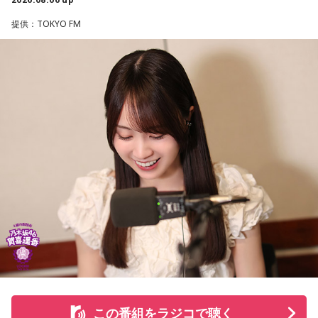
して、全国の乗馬施設に繋げたり、ホースセラピーで活躍す
提供：TOKYO FM
る道を探すなど、馬たちの“第二の馬生”を支えている。
施設で話を聞いた菅井は、「そういう場所があってよかった
な、素晴らしい素敵な取り組みだなと実際に行かせていただ
いて思いました」と感想を述べ、競走生活を終えた馬たちが
新たな役割を得られる環境の大切さを実感したという。
また、菅井は競馬の仕事をきっかけにTCCの活動を知ったそ
うで、東京都内にある「BafunYasai TCC CAFE」にも訪れた
ことがあるという。そこで新鮮な野菜を味わったり馬関連グ
ッズを購入した経験を紹介し、店舗での利用が馬たちの支援
につながることから、興味を持った人へ足を運ぶことを呼び
かけた。
さらに、ホースセラピーについても自身の経験を交えて語っ
この番組をラジコで聴く
た。大学時代に所属していた馬術部では、地域の子どもたち