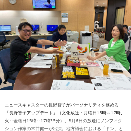
◆「真夏の全国ツアー2026」大阪公演裏話
賀喜：大阪公演2日目の私は、横結びみたいなサイドテールに
してみたんです。それがリスナーちゃんも意図せずというか
お揃いだったんだね！ うれしい～！
私も生まれたところが大阪なので、大阪でのライブは特別な
んですよ。家族や親戚も観に来てくれていて、それもうれし
かったから頑張れたし、「551」も食べたし（笑）。あと、
たこ焼きも「りくろーおじさんの店」のチーズケーキも食べ
た！
それに、いつも大阪でライブをするとき、私の親戚の皆さん
がぶどうの差し入れをしてくれるの。それも食べた！ メンバ
ーのみんながめちゃくちゃ喜んでくれて、楽しかったな～！
ニュースキャスターの長野智子がパーソナリティを務める
大阪公演の前の日もお仕事だったんですけど、そのお仕事が
「長野智子アップデート」（文化放送・月曜日15時～17時、
終わったらすぐ大阪に帰って、ちょっとだけ（愛猫の）まろ
火～金曜日15時～17時35分）、8月6日の放送にノンフィク
んにも会えたんですよ。それで、その次の日にライブをし
ション作家の常井健一が出演。地方議会における「ドン」と
て、家族が観に来てくれて、帰ったという大阪ライフでした