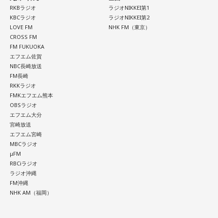
発売日：2026年10月14日（水）
Club / パスピエ / harha / HALLEY / Hello Hello / Be my Girl
RKBラジオ
ラジオNIKKEI第1
仕様：CD
KBCラジオ
ラジオNIKKEI第2
/ ピストン少女 / HIKKA / 秘めごと / ひゅ〜どろん / POOLS /
レーベル：ヤマハミュージックコミュニケーションズ
LOVE FM
NHK FM（東京）
FUJIBASE / BLACK BERRY TIMES / a frankenlouie / ブラン
CROSS FM
デー戦記 / フリージアン / Voice Connect / the Po / bokula. /
＜収録曲＞
FM FUKUOKA
エフエム佐賀
01. Twilight Run
PompadollS / Massclub / まつむら かなう / 丸山純奈 / ミー
NBC長崎放送
02. SO-DAYONE !
マイナー / MisiiN / 皆川溺集合体 / mibuki / muk / Maverick
FM長崎
03. Cobalt Express
Mom / meiyo / 名誉伝説 / mekakushe / MONONOKE / 桃色
RKKラジオ
04. Marmalade Island
FMKエフエム熊本
ドロシー / 808 / yummy'g / 『ユイカ』 / 夕方と猫 / YU’S
05. Paris-Nice
OBSラジオ
06. Journey To Aurora
(ex.YUTORI-SEDAI) / yutori / 揺らいで凪 / 「夜と同時に、動
エフエム大分
07. Last Train To Summer
き出す。」 / Rip van cats / RIP DISHONOR / リュベンス /
宮崎放送
08. Black Ice
エフエム宮崎
Re.ripe / ルイ / ろぜっと° / wapiti
09. TANBI（耽美）
MBCラジオ
10.TanTan
μFM
10/11(日) 出演
RBCiラジオ
ラジオ沖縄
Arche / Ayllton / 青いガーネット / Aonowa / AKAMONE /
FM沖縄
＜かつしかトリオライブ情報＞
Akyk / あすなろ白昼夢 / Absolute area / AND CALL. /
NHK AM（福岡）
『かつしかトリオ COBALT EXPRESS TOUR 2026』
UNFAIR RULE / Iga Nana / ISHIGURE / 171 / IBUKI /
10月24日（土）@東京 かつしかシンフォニーヒルズ モーツ
irienchy / インナージャーニー / WeekendAll / Wisteria /