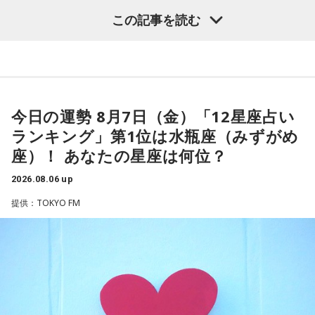
この記事を読む
（左から）パーソナリティの小山薫堂、ゴリさん、宇賀なつ
常井
「どの知事、どの県庁幹部よりも古株になります。議会
み
では自民党から共産党まで長年の付き合いがあって、気心が
知れているんですね。そうなると影響力が及ぶのは公共事業
◆“笑いは武器”と気づいた少年時代
や予算だけではない。県内すべての選挙で誰に自民党の公認
や推薦を出すのか、という決定権を握っている。あとは役
今日の運勢 8月7日（金）「12星座占い
ゴリさんは、1972年沖縄県那覇市生まれ。沖縄の本土復帰か
人、教職員、警察署員といった地方公務員の人事にも影響力
らわずか1週間後に生まれた“復帰っ子”です。1995年に中学時
ランキング」第1位は水瓶座（みずがめ
を発揮することがあります」
代の同級生・川田広樹さんとガレッジセールを結成し、バラ
座）！ あなたの星座は何位？
エティ番組などで人気を集めました。2006年からは映画監督
としても活動。2019年公開の映画「洗骨」はモスクワ国際映
長野
「はい」
2026.08.06 up
画祭に出品されるなど国内外で高い評価を受け、日本映画監
提供：TOKYO FM
督協会新人賞を受賞しました。また、「おきなわ新喜劇」の
常井
「人事の季節になるとドンの自宅に行列ができる、と言
旗揚げやYouTube「ゴリ★オキナワ」などを通じて、故郷・
われるんですね。別の地域で聴いた話ですが、ドンの家に入
沖縄の魅力を発信し続けています。
ると、その訪問客は茶封筒を机の上にソッと出します。そし
本土復帰当時の記憶はありませんが、「僕らは“復帰っ子”と言
てドンはポン、ポン、ポン、と手を当てて厚さを確かめる。
われている」と話すゴリさん。両親からは、復帰直後の沖縄
そのままスーッと返す。返された側は帰りがけ、広いお庭の
の活気や、ドルから円への切り替えをめぐる混乱を聞いて育
中にあるお社に両手を合わせ、賽銭箱に封筒を置いていく、
ちました。なかでも「『円になったほうがお金が減る』と文