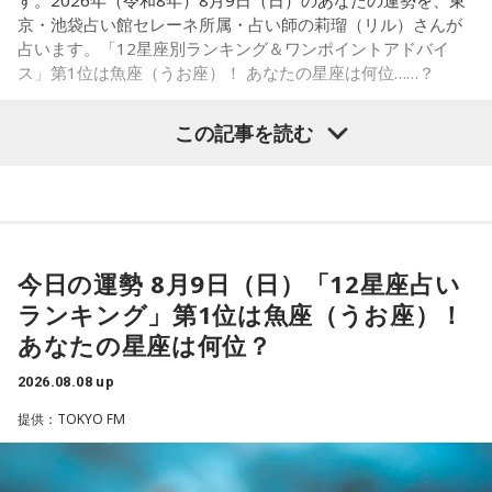
す。2026年（令和8年）8月9日（日）のあなたの運勢を、東
■髙津臣吾 コメント
京・池袋占い館セレーネ所属・占い師の莉瑠（リル）さんが
占います。「12星座別ランキング＆ワンポイントアドバイ
「ショウアップナイター」をお聴きの皆さま、ご無沙汰して
ス」第1位は魚座（うお座）！ あなたの星座は何位……？
おります。
ペナントレース終盤の神宮球場、一つ一つのプレーの重みが
この記事を読む
増す独特の緊張感を、ラジオを通じてお伝えできればと思い
ます。
【1位】魚座（うお座）
よろしくお願いします！
恋愛運が好調で楽しい運気の1日となりそうです。今日は好き
な人に積極的にアプローチをしてみるのも良さそうです。ラ
ッキーカラーは水色。
今日の運勢 8月9日（日）「12星座占い
ランキング」第1位は魚座（うお座）！
【2位】蟹座（かに座）
好調な運気で心地よく過ごせる1日となりそうです。直感が冴
あなたの星座は何位？
「ニッポン放送ショウアップナイター ヤクルト×DeNA」
えやすい運気なので、選択に迷った際は自分の直感を参考に
■放送日時：8月15日（土） 17時50分～試合終了 （延長対
2026.08.08 up
してみてください。
応あり）
提供：TOKYO FM
【3位】蠍座（さそり座）
■スペシャルゲスト解説：髙津臣吾
学びや成長ができそうな1日です。今日は視野が広がりやすく
■実況：師岡正雄アナウンサー
学びが深まりそうです。海外のことに目を向けたり、探究心