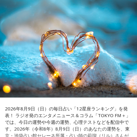
■番組X：@showup1242
を大切に過ごしてみましょう。
■ハッシュタグ：#ショウアップナイター #60n
【4位】山羊座（やぎ座）
■メールアドレス：89@1242.com
対人運が好調です。今日は1対1のコミュニケーションが大切
■番組ホームページ：
https://www.1242.com/showup
な日。パートナーや大切な友人と深い話をしたり、普段は話
しづらい話題を取り上げてみたりするには良いタイミングで
す。
【5位】牡牛座（おうし座）
趣味や友達付き合いが活発な運気です。今日は心の充実感を
感じやすい日なので、好きなことをとことん楽しみましょ
う。ラッキーアイテムは、炭酸水。
【6位】乙女座（おとめ座）
人付き合いが好調で、楽しいことが広がっていくような運気
です。今日は色々な人と積極的にコミュニケーションをとっ
2026年8月9日（日）の毎日占い「12星座ランキング」を発
ていきましょう。
表！ ラジオ発のエンタメニュース＆コラム「TOKYO FM＋」
では、今日の運勢や今週の運勢、心理テストなどを配信中で
【7位】牡羊座（おひつじ座）
す。2026年（令和8年）8月9日（日）のあなたの運勢を、東
マイペースに過ごせると良い日です。今日は部屋の片付けを
京・池袋占い館セレーネ所属・占い師の莉瑠（リル）さんが