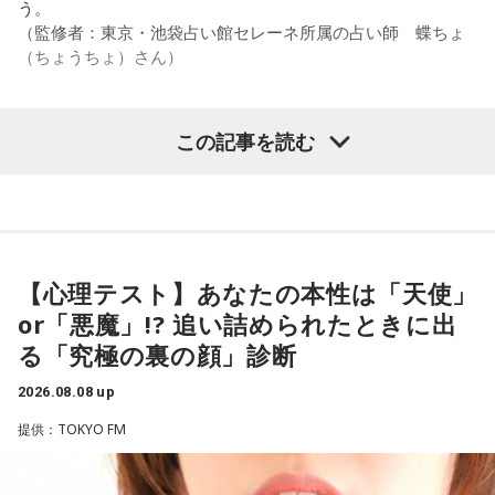
また、有吉は「吉本（興業）は縦がちゃんとしているじゃ
う。
ん。それは養成所でもそういう教えがあるんだろうし、先輩
（監修者：東京・池袋占い館セレーネ所属の占い師 蝶ちょ
からも受け継がれるからだと思うんだよね」と他事務所と比
（ちょうちょ）さん）
較しつつ、「太田プロはゆるいから……酒井のせいで（笑）」
と冗談交じりに言うと、酒井も「俺のせいじゃないと思いま
すけどね」とすぐさまツッコミを入れていました。
この記事を読む
【質問】
＜番組概要＞
家でくつろいでいると、突然、大きなスズメバチが部屋に飛
番組名：有吉弘行のSUNDAY NIGHT DREAMER
び込んできました。
放送日時：毎週日曜 20:00～21:55
あなたは慌てて、荷物をつかんで部屋の外へ逃げ出します。
放送エリア：TOKYO FMをのぞくJFN全国25局ネット
安全な場所までたどり着き、ほっと一息。
パーソナリティ：有吉弘行
ふと見ると、あなたは無我夢中で、あるものを握りしめてい
【心理テスト】あなたの本性は「天使」
番組Webサイト：
https://jfn-pods.com/program/27400
ました。
or「悪魔」!? 追い詰められたときに出
音声コンテンツプラットフォーム「JFN Pods」ではスペシャ
それは何でしたか？次の中から近いものを1つ選んでくださ
ル音声も配信中！
い。
る「究極の裏の顔」診断
2026.08.08 up
1． 鳩のぬいぐるみ
2． パスポートなどの身分証
提供：TOKYO FM
3． 買ったばかりの乾電池
4． 懐中電灯