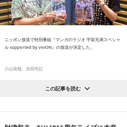
ニッポン放送で特別番組『マンガのラジオ 宇宙兄弟スペシャ
ル supported by viviON』の放送が決定した。
小山宙哉、吉田尚記
マンガ大賞の発起人にも名を連ねる吉田尚記アナウンサーが
この記事を読む
パーソナリティを務め、漫画にまつわるゲストを迎えるポッ
ドキャスト番組『マンガのラジオ supported by viviON』
（毎週日曜 18時頃配信）の地上波特別番組で、 「宇宙兄弟」
の漫画家・小山宙哉がゲスト出演する。