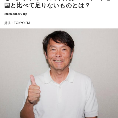
国と比べて足りないものとは？
を引退した後は、サッカー解説者としてメディアでの活動の
ほか、講演会やサッカー教室をおこなうなど、自身の経験を
2026.08.09 up
活かしながら幅広く活動しています。
提供：TOKYO FM
◆福田正博がW杯ブラジル戦を総括
藤木：ブラジル戦で、前半は佐野海舟選手の素晴らしいイン
ターセプトからのゴールがありましたし、前半の終了間際に
は日本がボールを持つ時間もありました。しかし、後半に入
ってからブラジルが戦略を変えてきて、日本が一方的に押し
込まれてしまった。試合のなかで具体的な戦術が打ち出せな
かったと考えると、（選手のなかに）もう少し具体的な戦略
を示す人、ブレーンが必要なのかなと素人目には思ってしま
うのですが……。
福田：そういう見方も当然ありますし、それができれば一番
いいと思うのですが、森保監督は帰国後の会見で「戦術は後
出しジャンケンだ」と言っていたんです。どういうことかと
いうと、自分たちが変えたら相手がまた変えてくる、それに
対してまた変えていかなきゃならない。ベンチでその都度