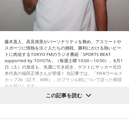
（戦術を）言い続けても、向こうが変えてきたら、その変化
に対して変化しなきゃいけない。「こういうやり方をしま
す」「だったらこう対応します」と。
そうすると、対応された側がまた変えてくるんですよ、それ
も試合中に。ですから、ベンチからでも戦術や戦略はある程
度言えますけど、ピッチのなかで選手たちがそれを感じて、
藤木直人、高見侑里がパーソナリティを務め、アスリートや
対応していく能力を高めていくのがサッカーにおいて一番重
スポーツに情熱を注ぐ人たちの挑戦、勝利にかける熱いビー
要なんです。
トに肉迫するTOKYO FMのラジオ番組「SPORTS BEAT
supported by TOYOTA」（毎週土曜 10:00～10:50）。8月1
ブラジル戦のときも「守ろう」という気持ちはなくても、ブ
日（土）の放送も、先週に引き続き、ゲストにサッカー元日
ラジルが1点負けていたときに、前に出てくるエネルギーって
本代表の福田正博さんが登場！ 当記事では、「FIFAワールド
すごいんです。それを食い止めたり、押し返したりするため
カップ26（以下、W杯）」のブラジル戦について語った模様
には、前半よりもエネルギーをもっと使わなきゃいけないけ
をお届けします。
れども、ブラジルのものすごい勢いにのまれてしまった。た
この記事を読む
だ、これは日本だけではなく、アルゼンチンと対戦したイン
グランドもそういう展開になったんですよ。サッカーってそ
福田正博さん
ういうスポーツなんですよね。
つまり、ベンチから何か言っても（すぐに戦術を）変えられ
1966年生まれの福田正博さんは、日本人初のJリーグ得点王に