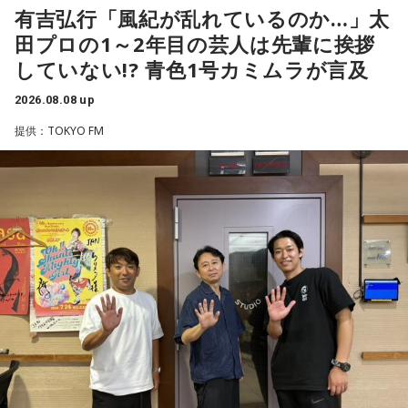
るほど簡単なスポーツではないんです。なぜならば、相手が
輝き、Jリーグ通算228試合出場93得点を挙げ、日本代表では
有吉弘行「風紀が乱れているのか…」太
それに対してまた変化をしてくるから。だから“個”の力を高め
45試合出場で9ゴールを記録するなど活躍を見せ、1993年に
田プロの1～2年目の芸人は先輩に挨拶
て、時間をつくれる選手が重要になってくるということです
はW杯アジア地区最終予選にも出場しました。2002年に現役
ね。
していない!? 青色1号カミムラが言及
を引退した後は、サッカー解説者としてメディアでの活動の
ほか、講演会やサッカー教室をおこなうなど、自身の経験を
2026.08.08 up
◆世界で戦うために必要な“個”の力
活かしながら幅広く活動しています。
提供：TOKYO FM
藤木：今回、日本代表はケガ人が続出しましたが、それでも
◆福田正博がW杯ブラジル戦を総括
あの戦いができたというのは、選手層も相当厚くなったとい
うことでしょうか？
藤木：ブラジル戦で、前半は佐野海舟選手の素晴らしいイン
ターセプトからのゴールがありましたし、前半の終了間際に
福田：そうですね。選手層は厚くなっているし、森保監督の
は日本がボールを持つ時間もありました。しかし、後半に入
「誰が出ても同じような戦いができる準備をしてきた」とい
ってからブラジルが戦略を変えてきて、日本が一方的に押し
う言葉がその通りであることを、グループステージで証明で
込まれてしまった。試合のなかで具体的な戦術が打ち出せな
きていたと思います。でも、そこから上に行くためには、や
かったと考えると、（選手のなかに）もう少し具体的な戦略
っぱり“個の力”が必要だったかなと感じています。
を示す人、ブレーンが必要なのかなと素人目には思ってしま
うのですが……。
世界で見ても、日本だけでなく主力の選手がケガする国は
多々あって、それでも勝ち上がっていく力が必要なのがW杯
福田：そういう見方も当然ありますし、それができれば一番
なんです。そういう意味では、確かに選手層は厚くなったけ
いいと思うのですが、森保監督は帰国後の会見で「戦術は後
れども、さらに“個”の力を高めながら、選手層をもっと厚くし