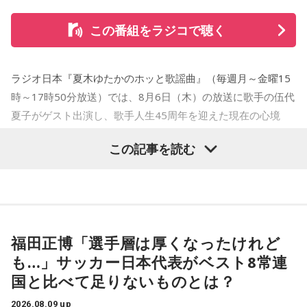
この番組をラジコで聴く
ラジオ日本『夏木ゆたかのホッと歌謡曲』（毎週月～金曜15
時～17時50分放送）では、8月6日（木）の放送に歌手の伍代
夏子がゲスト出演し、歌手人生45周年を迎えた現在の心境
や、デビュー当時の苦労について語った。
この記事を読む
番組では、前作「しゃんしゃん牡丹」の制作秘話を紹介。伍
代さんは、曲を受け取ると映像や物語が自然と頭に浮かび、
「こんな女性像を描きたい」「琴や三味線を取り入れたい」
など、自らイメージを提案しながら作品づくりに参加してい
福田正博「選手層は厚くなったけれど
ることを明かした。また、歌手はレコーディングを終えた
も…」サッカー日本代表がベスト8常連
後、自分自身が“演出家”となって楽曲を育てていく仕事でもあ
国と比べて足りないものとは？
ると語り、長年培ってきた表現者としての思いを語った。
2026.08.09 up