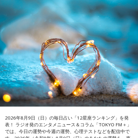
スペシャルゲスト解説として登場する。現役時代は『ニッポ
ン放送ショウアップナイター』の事前情報番組でレギュラー
「ニッポン放送ショウアップナイター ヤクルト×DeNA」
出演コーナーを持つなど、ニッポン放送リスナーにはお馴染
■放送日時：8月15日（土） 17時50分～試合終了 （延長対
みの髙津だが、『ニッポン放送ショウアップナイター』で解
応あり）
説を務めるのは2013年以来、13年ぶりとなる。
■スペシャルゲスト解説：髙津臣吾
■実況：師岡正雄アナウンサー
ペナントレースも終盤に差し掛かり、古巣・ヤクルトにとっ
■番組X：@showup1242
て勝負の夏となる神宮球場の一戦での髙津氏ならではの視点
■ハッシュタグ：#ショウアップナイター #60n
に注目が集まる。
■メールアドレス：89@1242.com
■番組ホームページ：
https://www.1242.com/showup
『ニッポン放送ショウアップナイター』では、今後も60周年
のアニバーサリーイヤーにふさわしい球界のレジェンドたち
がスペシャルゲスト解説者として登場する。さらに、リスナ
ーにとって嬉しい夏の味覚や現金が当たるプレゼント企画も
実施する。
2026年8月9日（日）の毎日占い「12星座ランキング」を発
表！ ラジオ発のエンタメニュース＆コラム「TOKYO FM＋」
では、今日の運勢や今週の運勢、心理テストなどを配信中で