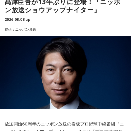
髙津臣吾が13年ぶりに登場！『ニッポ
乾電池は「内に秘めたエネルギー」を暗示しています。あな
シーズン、ヤクルトの監督を務め、前年最下位からの日本
ン放送ショウアップナイター』
たは追い詰められると、理屈より先に、その時の衝動でとっ
一、球団初のリーグ連覇を成し遂げた。
さに動く本能タイプ。ある意味では、いちばん人間らしいか
2026.08.08 up
もしれません。勢いが吉と出ることも多いですが、一呼吸置
選手としても指揮官としてもヤクルトが誇る球界のレジェン
いて考える癖もつけてみて。
提供：ニッポン放送
ドといえる髙津が8月15日（土）に神宮球場で行われる「ヤ
4．懐中電灯……本性は「冷静な神様!?」
クルト×DeNA」に『ニッポン放送ショウアップナイター』の
懐中電灯は「今後の見通し」を暗示しています。あなたは極
スペシャルゲスト解説として登場する。現役時代は『ニッポ
限の場面でもパニックにならず、状況を一歩引いて見極める
ン放送ショウアップナイター』の事前情報番組でレギュラー
冷静沈着なタイプ。感情に飲まれず、俯瞰して考えられるタ
出演コーナーを持つなど、ニッポン放送リスナーにはお馴染
イプです。ただ、いつも冷静すぎると近寄りがたく見られる
こともあるので、時には素直になってみましょう。
みの髙津だが、『ニッポン放送ショウアップナイター』で解
説を務めるのは2013年以来、13年ぶりとなる。
＊
ペナントレースも終盤に差し掛かり、古巣・ヤクルトにとっ
天使も悪魔も、どちらもあなたの一部。自分の中の両方を知
て勝負の夏となる神宮球場の一戦での髙津氏ならではの視点
っておくことが、いざという時の本当の強さになるのかもし
れません。
に注目が集まる。
放送開始60周年のニッポン放送の看板プロ野球中継番組『ニ
■監修者プロフィール：蝶ちょ（ちょうちょ）
『ニッポン放送ショウアップナイター』では、今後も60周年