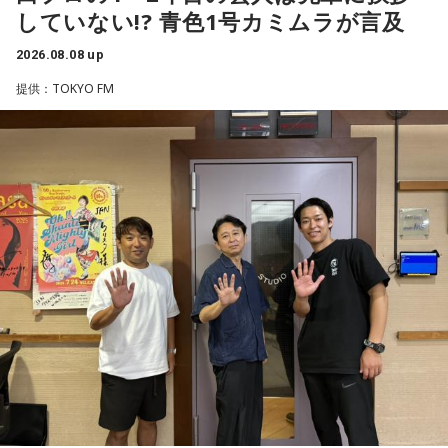
していない!? 青色1号カミムラが言及
番組Webサイト：
https://www.tfm.co.jp/beat/
と暴露します。
番組公式X：
つまり、ベンチから何か言っても（すぐに戦術を）変えられ
@SPORTSBEAT_TFM
2026.08.08 up
るほど簡単なスポーツではないんです。なぜならば、相手が
有吉自身は、今では後輩から挨拶されないことがまったくな
それに対してまた変化をしてくるから。だから“個”の力を高め
いため分からないと前置きしつつ、「ぐりんぴーすがそう言
提供：TOKYO FM
て、時間をつくれる選手が重要になってくるということです
っていたから……その辺はどう？ 風紀が乱れているかどうか」
ね。
と質問します。
◆世界で戦うために必要な“個”の力
これに対して、カミムラは「ぐりんぴーすさんが言っている
のは、1～2年目の芸人の子たちだと思うんですけど……たぶ
藤木：今回、日本代表はケガ人が続出しましたが、それでも
ん、その子たちは本当に挨拶していないと思います」と苦笑
あの戦いができたというのは、選手層も相当厚くなったとい
い。有吉が「なんでなの？」と尋ねると、カミムラは「こん
うことでしょうか？
なことを言うのもあれですけど、（ぐりんぴーすさんが）ど
ういう先輩か分かっていないんだと思います」と正直に語り
福田：そうですね。選手層は厚くなっているし、森保監督の
ます。
「誰が出ても同じような戦いができる準備をしてきた」とい
う言葉がその通りであることを、グループステージで証明で
それを受け、有吉は「でもさ、この世界に入ったら俺だって
きていたと思います。でも、そこから上に行くためには、や
（若手の頃は）誰か分からない人にも一応挨拶するじゃな
っぱり“個の力”が必要だったかなと感じています。
い？ 何があるか分からないからさ」と持論を語ります。その
意見にカミムラも納得しつつも、「ちゃんと挨拶をしない人
世界で見ても、日本だけでなく主力の選手がケガする国は
間は時代的に増えていますね」とリアルな実情を明かしま