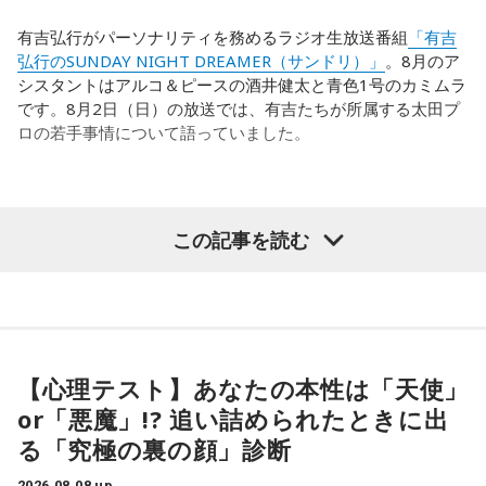
多々あって、それでも勝ち上がっていく力が必要なのがW杯
す。
なんです。そういう意味では、確かに選手層は厚くなったけ
有吉弘行がパーソナリティを務めるラジオ生放送番組
「有吉
れども、さらに“個”の力を高めながら、選手層をもっと厚くし
弘行のSUNDAY NIGHT DREAMER（サンドリ）」
。8月のア
また、有吉は「吉本（興業）は縦がちゃんとしているじゃ
なきゃいけない。ベスト16・ベスト8に進む国と比べたとき
シスタントはアルコ＆ピースの酒井健太と青色1号のカミムラ
ん。それは養成所でもそういう教えがあるんだろうし、先輩
に、そこまでの選手層だったのかというと、まだまだ厚くし
です。8月2日（日）の放送では、有吉たちが所属する太田プ
からも受け継がれるからだと思うんだよね」と他事務所と比
ていかないとダメなのではないか、ということなんだと思い
ロの若手事情について語っていました。
較しつつ、「太田プロはゆるいから……酒井のせいで（笑）」
ます。
と冗談交じりに言うと、酒井も「俺のせいじゃないと思いま
すけどね」とすぐさまツッコミを入れていました。
ただ、あれだけケガ人が出て、誰が出ても同じようなサッカ
（左から）酒井健太、有吉弘行、カミムラ
ーができて、グループステージをああいう形で抜けられたと
＜番組概要＞
この記事を読む
いうのは今までなかったことですし、力がついているのは事
番組名：有吉弘行のSUNDAY NIGHT DREAMER
実ですね。
放送日時：毎週日曜 20:00～21:55
放送エリア：TOKYO FMをのぞくJFN全国25局ネット
◆太田プロの若手芸人事情
藤木：そんな日本代表を僕たちも応援したいと思います。
パーソナリティ：有吉弘行
番組Webサイト：
https://jfn-pods.com/program/27400
有吉は、若手芸人と接する機会の多いカミムラに聞きたいこ
音声コンテンツプラットフォーム「JFN Pods」ではスペシャ
とがあると切り出し、「賞レースで結果を残していないコン
【心理テスト】あなたの本性は「天使」
ル音声も配信中！
ビ、（芸歴18年目の）ぐりんぴーすがよく愚痴をこぼしてい
（左から）福田正博さん、藤木直人、高見侑里
or「悪魔」!? 追い詰められたときに出
るのは、最近の後輩は挨拶をしてくれないんだって（笑）」
る「究極の裏の顔」診断
と暴露します。
＜番組概要＞
2026.08.08 up