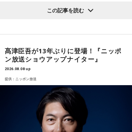
ほどです。ただ、その強さはあなたや大切なものを守るため
この記事を読む
の武器にもなるでしょう。
【質問】
家でくつろいでいると、突然、大きなスズメバチが部屋に飛
3．乾電池……本性は「気まぐれな人間」
び込んできました。
乾電池は「内に秘めたエネルギー」を暗示しています。あな
あなたは慌てて、荷物をつかんで部屋の外へ逃げ出します。
たは追い詰められると、理屈より先に、その時の衝動でとっ
安全な場所までたどり着き、ほっと一息。
さに動く本能タイプ。ある意味では、いちばん人間らしいか
ふと見ると、あなたは無我夢中で、あるものを握りしめてい
もしれません。勢いが吉と出ることも多いですが、一呼吸置
髙津臣吾が13年ぶりに登場！『ニッポ
ました。
いて考える癖もつけてみて。
ン放送ショウアップナイター』
それは何でしたか？次の中から近いものを1つ選んでくださ
い。
4．懐中電灯……本性は「冷静な神様!?」
2026.08.08 up
懐中電灯は「今後の見通し」を暗示しています。あなたは極
1． 鳩のぬいぐるみ
提供：ニッポン放送
限の場面でもパニックにならず、状況を一歩引いて見極める
2． パスポートなどの身分証
冷静沈着なタイプ。感情に飲まれず、俯瞰して考えられるタ
3． 買ったばかりの乾電池
イプです。ただ、いつも冷静すぎると近寄りがたく見られる
4． 懐中電灯
こともあるので、時には素直になってみましょう。
【解説】
＊
この心理テストでわかることは、追い詰められた時に出る、
あなたの「究極の裏の顔」です。
天使も悪魔も、どちらもあなたの一部。自分の中の両方を知
とっさに握りしめたものは、あなたが窮地で無意識に守ろう