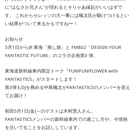
に"はなさか兄さん"が現れるとそりゃあ縁起がいいはずで
す。 これからセレッソの大一番には颯太氏が駆けつけるとい
い結果がついて来るかもですね〜！
お知らせ
5月1日からJR 東海「推し旅」と FM802「DESIGN YOUR
FANTASTIC FUTURE」のコラボ企画第3 弾。
東海道新幹線車内限定トーク『FUN!FUN!FLOWER with
FANTASTICS』がスタートします！
第3弾もDJを務める中島颯太がFANTASTICSのメンバーを迎え
てお届け！
初回5月1日(金)～のゲストは木村慧人さん。
FANTASTICSメンバーの新幹線車内での過ごし方や、今情熱
を注いでることをお話ししています。