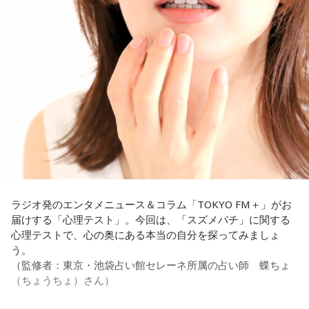
【解説】
この心理テストでわかることは、追い詰められた時に出る、
あなたの「究極の裏の顔」です。
とっさに握りしめたものは、あなたが窮地で無意識に守ろう
とする「本当に大切なもの」を暗示しています。冷静ではい
られない極限の場面でこそ、普段は隠れているあなたの本性
が表に出るのです。
【解答】
1．鳩のぬいぐるみ……本性は「愛情深い天使」
鳩のぬいぐるみは「愛情」を暗示しています。あなたは追い
詰められても、自分より大切な誰かを思い浮かべる、利他的
なタイプ。窮地でこそ人にやさしくできる、あたたかい心の
ラジオ発のエンタメニュース＆コラム「TOKYO FM＋」がお
持ち主です。ただ、自分を後回しにしすぎないよう気をつけ
届けする「心理テスト」。今回は、「スズメバチ」に関する
てください。
心理テストで、心の奥にある本当の自分を探ってみましょ
う。
2．身分証……本性は「したたかな悪魔」
（監修者：東京・池袋占い館セレーネ所属の占い師 蝶ちょ
身分証は「あなた自身の存在」を暗示しています。あなたは
（ちょうちょ）さん）
窮地に立たされると、何よりまず自分を守り抜く、利己的な
タイプ。生き残るための冷徹な判断力は、時に人を出し抜く