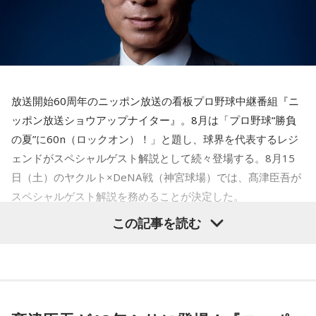
っておくことが、いざという時の本当の強さになるのかもし
とする「本当に大切なもの」を暗示しています。冷静ではい
れません。
られない極限の場面でこそ、普段は隠れているあなたの本性
が表に出るのです。
■監修者プロフィール：蝶ちょ（ちょうちょ）
池袋占い館セレーネ所属。電話占いメルにも出演。第六感で
【解答】
人の想いを捉える羅針盤ヒーラー。霊感タロット、四柱推
1．鳩のぬいぐるみ……本性は「愛情深い天使」
命、宿曜占星術でオーダーメイドの鑑定を手掛ける。転職、
放送開始60周年のニッポン放送の看板プロ野球中継番組『ニ
鳩のぬいぐるみは「愛情」を暗示しています。あなたは追い
結婚、離別など多くの経験から、今どう動くべきか悩む人に
ッポン放送ショウアップナイター』。8月は「プロ野球“勝負
詰められても、自分より大切な誰かを思い浮かべる、利他的
寄り添いナビゲートする。
なタイプ。窮地でこそ人にやさしくできる、あたたかい心の
の夏”に60n（ロックオン）！」と題し、球界を代表するレジ
Webサイト：
https://selene-uranai.com/
持ち主です。ただ、自分を後回しにしすぎないよう気をつけ
ェンドがスペシャルゲスト解説として続々登場する。8月15
YouTube：
https://www.youtube.com/@ataru-uranai
てください。
日（土）のヤクルト×DeNA戦（神宮球場）では、髙津臣吾が
スペシャルゲスト解説を務めることが決定した。
2．身分証……本性は「したたかな悪魔」
身分証は「あなた自身の存在」を暗示しています。あなたは
この記事を読む
窮地に立たされると、何よりまず自分を守り抜く、利己的な
タイプ。生き残るための冷徹な判断力は、時に人を出し抜く
髙津は1990年代から2000年代にかけて伝家の宝刀・シンカ
ほどです。ただ、その強さはあなたや大切なものを守るため
ーを武器にヤクルトスワローズの絶対的守護神を担い、選手
の武器にもなるでしょう。
として5度のリーグ優勝、4度の日本一に貢献した。メジャー
3．乾電池……本性は「気まぐれな人間」
でも活躍し日米通算313セーブをマーク。指導者としては、6