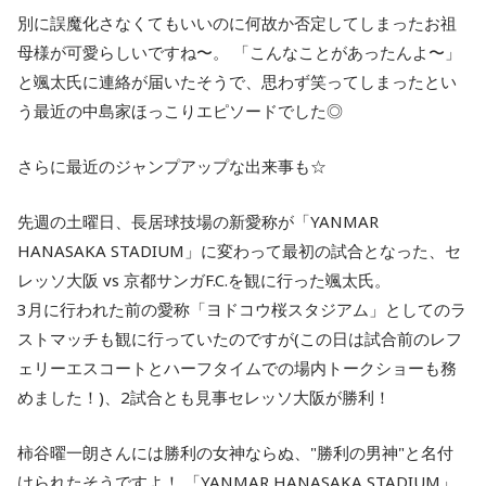
別に誤魔化さなくてもいいのに何故か否定してしまったお祖
母様が可愛らしいですね〜。 「こんなことがあったんよ〜」
と颯太氏に連絡が届いたそうで、思わず笑ってしまったとい
う最近の中島家ほっこりエピソードでした◎
さらに最近のジャンプアップな出来事も☆
先週の土曜日、長居球技場の新愛称が「YANMAR
HANASAKA STADIUM」に変わって最初の試合となった、セ
レッソ大阪 vs 京都サンガF.C.を観に行った颯太氏。
3月に行われた前の愛称「ヨドコウ桜スタジアム」としてのラ
ストマッチも観に行っていたのですが(この日は試合前のレフ
ェリーエスコートとハーフタイムでの場内トークショーも務
めました！)、2試合とも見事セレッソ大阪が勝利！
柿谷曜一朗さんには勝利の女神ならぬ、"勝利の男神"と名付
けられたそうですよ！ 「YANMAR HANASAKA STADIUM」