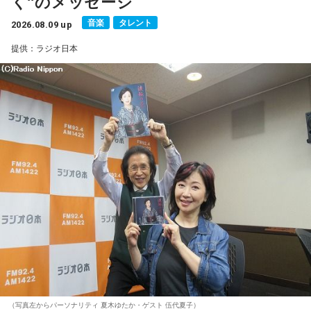
く”のメッセージ
■ハッシュタグ：#マンガのラジオ
音楽
タレント
■番組HP：
2026.08.09 up
https://manga-no-radio.com/
提供：ラジオ日本
（写真左からパーソナリティ 夏木ゆたか・ゲスト 伍代夏子）