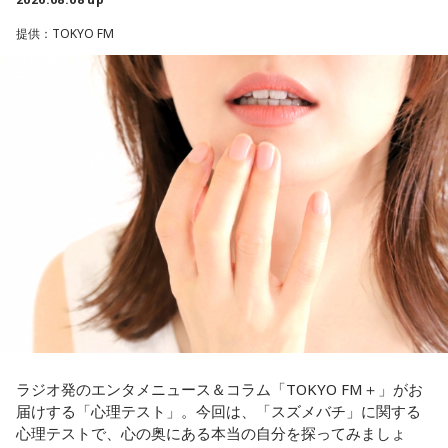
番組名：SPORTS BEAT supported by TOYOTA
有吉自身は、今では後輩から挨拶されないことがまったくな
放送日時：毎週土曜 10:00～10:50
いため分からないと前置きしつつ、「ぐりんぴーすがそう言
提供：TOKYO FM
パーソナリティ：藤木直人、高見侑里
っていたから……その辺はどう？ 風紀が乱れているかどうか」
番組Webサイト：
https://www.tfm.co.jp/beat/
と質問します。
番組公式X：
@SPORTSBEAT_TFM
これに対して、カミムラは「ぐりんぴーすさんが言っている
のは、1～2年目の芸人の子たちだと思うんですけど……たぶ
ん、その子たちは本当に挨拶していないと思います」と苦笑
い。有吉が「なんでなの？」と尋ねると、カミムラは「こん
なことを言うのもあれですけど、（ぐりんぴーすさんが）ど
ういう先輩か分かっていないんだと思います」と正直に語り
ます。
それを受け、有吉は「でもさ、この世界に入ったら俺だって
（若手の頃は）誰か分からない人にも一応挨拶するじゃな
い？ 何があるか分からないからさ」と持論を語ります。その
意見にカミムラも納得しつつも、「ちゃんと挨拶をしない人
間は時代的に増えていますね」とリアルな実情を明かしま
ラジオ発のエンタメニュース＆コラム「TOKYO FM＋」がお
す。
届けする「心理テスト」。今回は、「スズメバチ」に関する
心理テストで、心の奥にある本当の自分を探ってみましょ