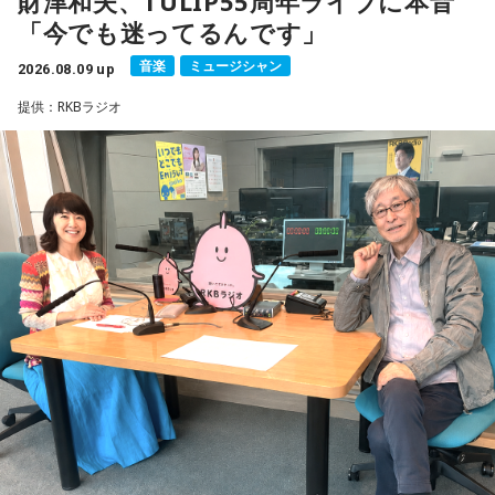
財津和夫、TULIP55周年ライブに本音
18年に及ぶ「宇宙兄弟」の連載完結のタイミングでの出演と
「今でも迷ってるんです」
なり、「宇宙兄弟」誕生のエピソードや「キャラクターに出
会う」というキャラクター造形について、ストーリーの発想
音楽
ミュージシャン
2026.08.09 up
と科学的裏付けについて等、様々な話を伺っていく。
提供：RKBラジオ
小山宙哉をゲストに迎える特別番組『マンガのラジオ 宇宙兄
弟スペシャル supported by viviON』は8月16日（日）19時
から放送。放送後には、地上波本編で未公開の音源を含むデ
ィレクターズカット版のポッドキャスト配信も予定してい
る。
【小山宙哉プロフィール】
1978年生 京都府出身 京都市立銅駝美術工芸高等学校（現：
京都市立美術工芸高等学校）、大阪市立デザイン教育研究所
卒業。デザイン会社勤務を経て、「モーニング」に持ち込み
をした『ジジジイ』で第14回MANGA OPEN審査委員賞（わ
たせせいぞう賞）受賞。『劇団JET’S』で第15回MANGA