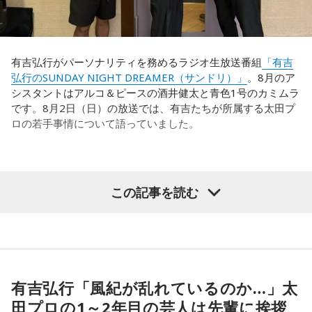
出しジャンケンだ」と言っていたんです。どういうことかと
なきゃいけない。ベスト16・ベスト8に進む国と比べたとき
いうと、自分たちが変えたら相手がまた変えてくる、それに
に、そこまでの選手層だったのかというと、まだまだ厚くし
対してまた変えていかなきゃならない。ベンチでその都度
ていかないとダメなのではないか、ということなんだと思い
（戦術を）言い続けても、向こうが変えてきたら、その変化
ます。
有吉弘行がパーソナリティを務めるラジオ生放送番組
「有吉
に対して変化しなきゃいけない。「こういうやり方をしま
弘行のSUNDAY NIGHT DREAMER（サンドリ）」
。8月のア
す」「だったらこう対応します」と。
ただ、あれだけケガ人が出て、誰が出ても同じようなサッカ
シスタントはアルコ＆ピースの酒井健太と青色1号のカミムラ
ーができて、グループステージをああいう形で抜けられたと
です。8月2日（日）の放送では、有吉たちが所属する太田プ
そうすると、対応された側がまた変えてくるんですよ、それ
いうのは今までなかったことですし、力がついているのは事
ロの若手事情について語っていました。
も試合中に。ですから、ベンチからでも戦術や戦略はある程
実ですね。
度言えますけど、ピッチのなかで選手たちがそれを感じて、
対応していく能力を高めていくのがサッカーにおいて一番重
藤木：そんな日本代表を僕たちも応援したいと思います。
要なんです。
（左から）酒井健太、有吉弘行、カミムラ
この記事を読む
ブラジル戦のときも「守ろう」という気持ちはなくても、ブ
ラジルが1点負けていたときに、前に出てくるエネルギーって
（左から）福田正博さん、藤木直人、高見侑里
すごいんです。それを食い止めたり、押し返したりするため
◆太田プロの若手芸人事情
には、前半よりもエネルギーをもっと使わなきゃいけないけ
＜番組概要＞
れども、ブラジルのものすごい勢いにのまれてしまった。た
有吉は、若手芸人と接する機会の多いカミムラに聞きたいこ
番組名：SPORTS BEAT supported by TOYOTA
だ、これは日本だけではなく、アルゼンチンと対戦したイン
とがあると切り出し、「賞レースで結果を残していないコン
有吉弘行「風紀が乱れているのか…」太
放送日時：毎週土曜 10:00～10:50
グランドもそういう展開になったんですよ。サッカーってそ
ビ、（芸歴18年目の）ぐりんぴーすがよく愚痴をこぼしてい
田プロの1～2年目の芸人は先輩に挨拶
パーソナリティ：藤木直人、高見侑里
ういうスポーツなんですよね。
るのは、最近の後輩は挨拶をしてくれないんだって（笑）」