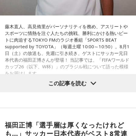
藤木直人、高見侑里がパーソナリティを務め、アスリートや
スポーツに情熱を注ぐ人たちの挑戦、勝利にかける熱いビー
トに肉迫するTOKYO FMのラジオ番組「SPORTS BEAT
supported by TOYOTA」（毎週土曜 10:00～10:50）。8月1
日（土）の放送も、先週に引き続き、ゲストにサッカー元日
本代表の福田正博さんが登場！ 当記事では、「FIFAワールド
カップ26（以下、W杯）」のブラジル戦について語った模様
をお届けします。
この記事を読む
福田正博さん
1966年生まれの福田正博さんは、日本人初のJリーグ得点王に
輝き、Jリーグ通算228試合出場93得点を挙げ、日本代表では
福田正博「選手層は厚くなったけれど
45試合出場で9ゴールを記録するなど活躍を見せ、1993年に
も…」サッカー日本代表がベスト8常連
はW杯アジア地区最終予選にも出場しました。2002年に現役