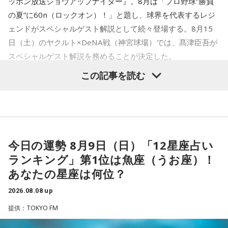
池袋占い館セレーネ所属。電話占いメルにも出演。第六感で
ッポン放送ショウアップナイター』。8月は「プロ野球“勝負
のアニバーサリーイヤーにふさわしい球界のレジェンドたち
人の想いを捉える羅針盤ヒーラー。霊感タロット、四柱推
の夏”に60n（ロックオン）！」と題し、球界を代表するレジ
がスペシャルゲスト解説者として登場する。さらに、リスナ
命、宿曜占星術でオーダーメイドの鑑定を手掛ける。転職、
ェンドがスペシャルゲスト解説として続々登場する。8月15
結婚、離別など多くの経験から、今どう動くべきか悩む人に
ーにとって嬉しい夏の味覚や現金が当たるプレゼント企画も
日（土）のヤクルト×DeNA戦（神宮球場）では、髙津臣吾が
寄り添いナビゲートする。
実施する。
Webサイト：
https://selene-uranai.com/
スペシャルゲスト解説を務めることが決定した。
YouTube：
https://www.youtube.com/@ataru-uranai
この記事を読む
■髙津臣吾 コメント
髙津は1990年代から2000年代にかけて伝家の宝刀・シンカ
ーを武器にヤクルトスワローズの絶対的守護神を担い、選手
「ショウアップナイター」をお聴きの皆さま、ご無沙汰して
として5度のリーグ優勝、4度の日本一に貢献した。メジャー
おります。
でも活躍し日米通算313セーブをマーク。指導者としては、6
今日の運勢 8月9日（日）「12星座占い
ペナントレース終盤の神宮球場、一つ一つのプレーの重みが
シーズン、ヤクルトの監督を務め、前年最下位からの日本
増す独特の緊張感を、ラジオを通じてお伝えできればと思い
ランキング」第1位は魚座（うお座）！
一、球団初のリーグ連覇を成し遂げた。
ます。
あなたの星座は何位？
よろしくお願いします！
選手としても指揮官としてもヤクルトが誇る球界のレジェン
2026.08.08 up
ドといえる髙津が8月15日（土）に神宮球場で行われる「ヤ
提供：TOKYO FM
クルト×DeNA」に『ニッポン放送ショウアップナイター』の