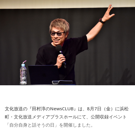
取ってリフレッシュするのも良さそうです。
【4位】山羊座（やぎ座）
対人運が好調です。今日は1対1のコミュニケーションが大切
【12位】射手座（いて座）
な日。パートナーや大切な友人と深い話をしたり、普段は話
心のモヤモヤが目立つような日です。今日は頑張らず、1人の
しづらい話題を取り上げてみたりするには良いタイミングで
時間を大切にしたり、のんびり過ごす時間を持つようにしま
す。
しょう。
【5位】牡牛座（おうし座）
【今日の一言メッセージ】
趣味や友達付き合いが活発な運気です。今日は心の充実感を
今日は不要なものを手放したり、今後の計画を見直すことを
感じやすい日なので、好きなことをとことん楽しみましょ
心掛けると良い日です。
う。ラッキーアイテムは、炭酸水。
■監修者プロフィール：莉瑠（リル）
【6位】乙女座（おとめ座）
東京・池袋占い館セレーネ所属。10代に占いに出会い、勉
人付き合いが好調で、楽しいことが広がっていくような運気
強、コミュニケーションなどの苦手な部分を克服。成績も最
です。今日は色々な人と積極的にコミュニケーションをとっ
下位からトップに。OL、芸能活動を経て、悩みやコンプレッ
ていきましょう。
クスを持つ方に寄り添いたいと本格的に占いの世界に進出。
文化放送の『田村淳のNewsCLUB』は、8月7日（金）に浜松
SATORI電話占い月間ランキング連続1位。占いコンテンツ
【7位】牡羊座（おひつじ座）
町・文化放送メディアプラスホールにて、公開収録イベント
『莉瑠と龍神様の絶対神託』リリース。
マイペースに過ごせると良い日です。今日は部屋の片付けを
「自分自身と話そうの日」を開催しました。
Webサイト：
https://selene-uranai.com/
したり、書類の整理をしたり、身の回りの整理を心掛けて過
オンライン占いセレーネ：
https://online-uranai.jp/