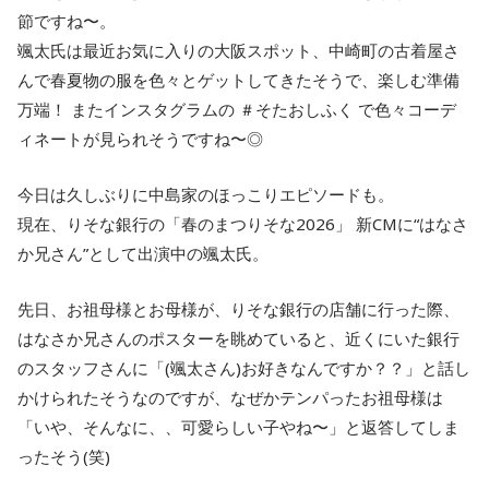
節ですね〜。
颯太氏は最近お気に入りの大阪スポット、中崎町の古着屋さ
んで春夏物の服を色々とゲットしてきたそうで、楽しむ準備
万端！ またインスタグラムの ＃そたおしふく で色々コーデ
ィネートが見られそうですね〜◎
今日は久しぶりに中島家のほっこりエピソードも。
現在、りそな銀行の「春のまつりそな2026」 新CMに“はなさ
か兄さん”として出演中の颯太氏。
先日、お祖母様とお母様が、りそな銀行の店舗に行った際、
はなさか兄さんのポスターを眺めていると、近くにいた銀行
のスタッフさんに「(颯太さん)お好きなんですか？？」と話し
かけられたそうなのですが、なぜかテンパったお祖母様は
「いや、そんなに、、可愛らしい子やね〜」と返答してしま
ったそう(笑)