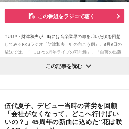
OPEN大賞受賞。2006年『ハルジャン』『ジジジイ-GGG-』
を連載。
この番組をラジコで聴く
2007年12月、初の週刊連載作品『宇宙兄弟』連載開始。同作
で2010年 第56回小学館漫画賞一般向け部門、2011年 第35回
TULIP・財津和夫が、時には音楽業界の扉を叩いた頃を回想
講談社漫画賞一般部門、2014年 手塚治虫文化賞読者賞を受
してみるRKBラジオ『財津和夫 虹の向こう側』。8月9日の
賞。TVアニメ、実写映画等、多くのメディアミックスを果た
放送では、「TULIP55周年ライブの可能性」、「自著の出版
す大ヒット作品となり2026年6月完結。
記念イベントの裏話」、「デビュー時の音楽業界」、といっ
この記事を読む
た古今のトピックスが盛りだくさんです。
【近刊】
『宇宙兄弟』完結 46巻
■番組タイトル：『マンガのラジオ 宇宙兄弟スペシャル
supported by viviON』
■放送日時：2026年8月16日（日） 19時～20時
伍代夏子、デビュー当時の苦労を回顧
■パーソナリティ：吉田尚記
「会社がなくなって、どこへ行けばい
■ゲスト：小山宙哉
いの？」45周年の新曲に込めた“花は咲
■メールアドレス：
manga@1242.com
■公式Xアカウント：@MANGARADIO1242