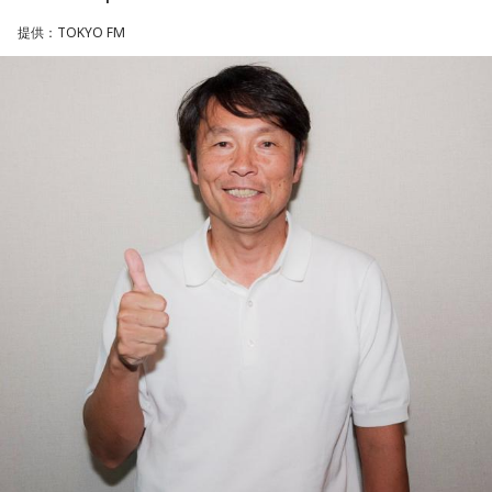
一方で、デビュー当時は決して順風満帆ではなかった。デビ
提供：TOKYO FM
ューから間もなく所属レコード会社がなくなり、「どこへ行
けばいいの？」と途方に暮れたことや、芸名を何度も変えな
がら挑戦を続けてきた日々を振り返る。それでも諦めずに歌
い続けた経験が、45周年記念シングル「露天の花」に込めた
「どんな環境でも花は咲く」「その場所で咲く花がある」と
いうメッセージにつながっていると話した。人生は何度でも
立ち上がれるという応援歌は、自身の歩みそのものでもある
という。
さらに、趣味についてもトークを展開。愛犬と過ごす時間を
増やすために驚くべきあるものを購入したと言う。さて何を
購入したのか…？ 詳しくはradikoタイムフリーで！