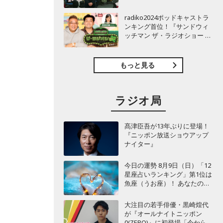
TBSラジオ『安住紳一郎の日
曜天国』インタビュー
radiko2024ポッドキャストラ
ンキング首位！『サンドウィ
ッチマン ザ・ラジオショー サ
タデー』インタビュー
もっと見る
ラジオ局
髙津臣吾が13年ぶりに登場！
『ニッポン放送ショウアップ
ナイター』
今日の運勢 8月9日（日）「12
星座占いランキング」第1位は
魚座（うお座）！ あなたの星
座は何位？
大注目の若手俳優・黒崎煌代
が『オールナイトニッポン
0(ZERO)』に初登場「今からと