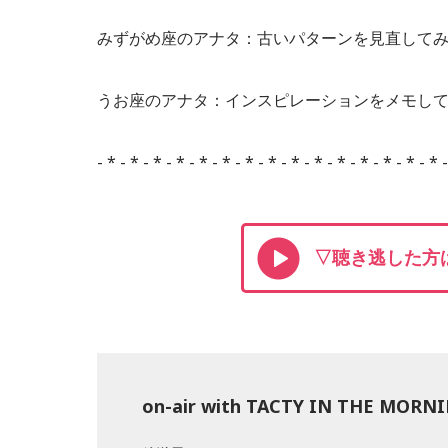
みずがめ座のアナタ：古いパターンを見直して
うお座のアナタ：インスピレーションをメモし
- * - * - * - * - * - * - * - * - * - * - * - * - * - * - * 
▽聴き逃した方は
on-air with TACTY IN THE MORN