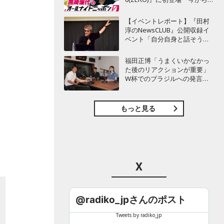
てもワクワクしておりま
す！」
【イベントレポート】『田村
淳のNewsCLUB』公開収録イ
ベント「自分自身と話そうの
日」を開催 ～来場者ととも
に“人生の最後に流したい
福田正博「うまくいかなかっ
曲”などをテーマにトーク
た後のリアクションが重要」
W杯でのブラジルへの発言が
波紋を呼んだ塩貝健人に今後
期待することは？
もっと見る
X
@radiko_jpさんのポスト
Tweets by radiko_jp