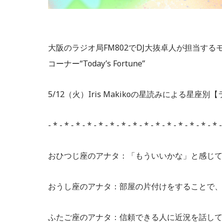
大阪のラジオ局FM802でDJ大抜卓人が担当するモーニング
コーナー“Today’s Fortune”
5/12（火）Iris Makikoの星読みによる星
- * - * - * - * - * - * - * - * - * - * - * - * - * - * - * 
おひつじ座のアナタ：「もういいかな」と感じ
おうし座のアナタ：部屋の片付けをすることで
ふたご座のアナタ：信頼できる人に近況を話し