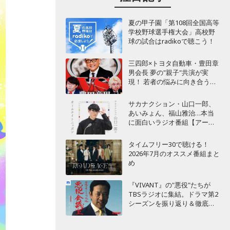
夏の甲子園「第108回全国高等
学校野球選手権大会」高校野
球の試合はradikoで聴こう！
三四郎×トヨタ自動車・豊田章
男会長 夢の"親子"共演が実
現！ 若者の悩みに向き合うポ
ッドキャスト番組が始動
サカナクション・山口一郎、
あいみょん、福山雅治…本当
に面白いラジオ番組【アーテ
ィスト編】
タイムフリー30で聴ける！
2026年7月のオススメ番組まと
め
『VIVANT』の"悪役"たちが
TBSラジオに集結。ドラマ第2
シーズンを振り返り＆徹底考
察！