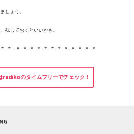
みましょう。
て、残しておくといいかも。
- * - * -- * - * - * - * - * - * - * - * - * - * - * - *
radikoのタイムフリーでチェック！
ING