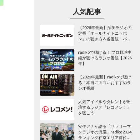
人気記事
【2026年最新】深夜ラジオの
定番『オールナイトニッポ
ン』の聴き方＆各番組・パー
ソナリティ一覧
radikoで聴ける！ プロ野球中
継が聴けるラジオ番組【2026
年】
【2026年最新】radikoで聴け
る！本当に面白いおすすめラ
ジオ番組
人気アイドルやタレントが出
演するラジオ『レコメン！』
を聴こう
安住アナが語る「サラリーマ
ンラジオの流儀」radiko2024
ランキング在京エリア首位