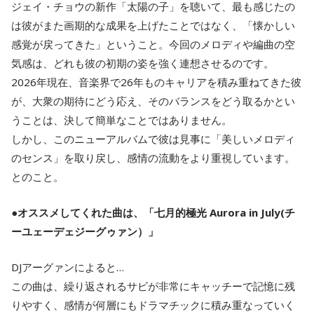
ジェイ・チョウの新作「太陽の子」を聴いて、最も感じたの
は彼がまた画期的な成果を上げたことではなく、「懐かしい
感覚が戻ってきた」ということ。今回のメロディや編曲の空
気感は、どれも彼の初期の姿を強く連想させるのです。
2026年現在、音楽界で26年ものキャリアを積み重ねてきた彼
が、大衆の期待にどう応え、そのバランスをどう取るかとい
うことは、決して簡単なことではありません。
しかし、このニューアルバムで彼は見事に「美しいメロディ
のセンス」を取り戻し、感情の流動をより重視しています。
とのこと。
●オススメしてくれた曲は、「七月的極光 Aurora in July(チ
ーユェーデェジーグゥァン）」
DJアーグァンによると…
この曲は、繰り返されるサビが非常にキャッチーで記憶に残
りやすく、感情が何層にもドラマチックに積み重なっていく