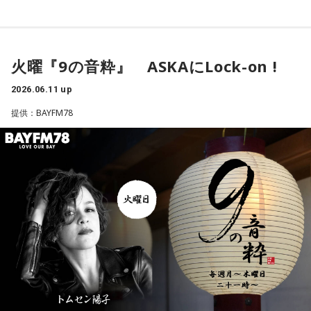
甲斐さん。
さらに九州へ目を向ければ、誰もが知っているソウルフード
「マンハッタン」（リョーユーパン）があります。チュロス
火曜『9の音粋』 ASKAにLock-on !
のように少し硬めのドーナツ状の生地にチョコレートがコー
ティングされた、九州のコンビニやスーパーならどこにでも
2026.06.11 up
並ぶ定番中の定番です。
提供：BAYFM78
なぜ、これほど魅力的なパンたちが特定の地域に留まり、全
国へ広がっていかないのでしょうか。そこにはパンという食
べ物が持つ、本来の「地域性」が関係しています。今でこそ
物流が発達し、今日送ったものが明日届く時代になりました
が、元来パンは「その日に作って、その日にその街で消費す
るもの」でした。だからこそ、地域に根差した固有の文化が
守られ、その土地に行かなければ出会えない特別な価値が今
も残されているのです。
甲斐みのりさんの新著「おやつがあれば、だいたいだいじょ