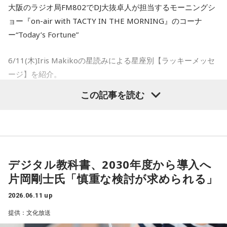
があるんだから、と。首相や大統領が記者会見ではなくSNS
大阪のラジオ局FM802でDJ大抜卓人が担当するモーニングシ
に書き込む、みたいな」
ョー『on-air with TACTY IN THE MORNING』のコーナ
ー“Today’s Fortune”
大竹
「一方通行ですね」
6/11(木)Iris Makikoの星読みによる星座別【ラッキーメッセ
金平
「きのう河野洋平さんが亡くなったでしょう。首相はお
ージ】を紹介。
悔やみの言葉をSNSに書いていました。違うんじゃないか、
と。僕がいままで育てられたところにあったものとは異質な
この記事を読む
- * - * - * - * - * - * - * - * - * - * - * - * - * - * - * - * - * -- * -
ものだろう、と思いますね」
* - * - * - * - * - * - * - * - * - * - *
大竹
「SNSの発達だけで、いま『オールドメディア』と呼ば
おひつじ座のアナタ：今週を振り返って、自分を褒めてあげ
れるんですか？ それとも呼ばれる原因がどこかにあるんです
ると良さそう。
か？」
デジタル教科書、2030年度から導入へ
片岡剛士氏「慎重な検討が求められる」
おうし座のアナタ：美味しいもの、好きな音楽、心地よい香
金平
「あると思いますよ。切り込んでいかない、現場主義を
りで心を満たすといいかも。
2026.06.11 up
放棄する、仲間内で群れる、など。天下国家のことが大事で
芸能や文化のことは下に見る、そういう構造になっている」
提供：文化放送
ふたご座のアナタ：発信や発言をするのに絶好のタイミング