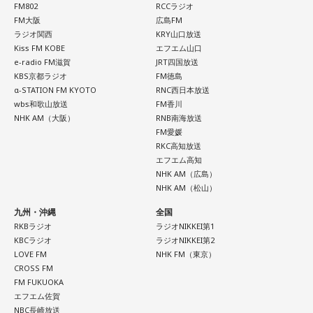
FM802
RCCラジオ
FM大阪
広島FM
ラジオ関西
KRY山口放送
Kiss FM KOBE
エフエム山口
e-radio FM滋賀
JRT四国放送
KBS京都ラジオ
FM徳島
α-STATION FM KYOTO
RNC西日本放送
wbs和歌山放送
FM香川
NHK AM（大阪）
RNB南海放送
FM愛媛
RKC高知放送
エフエム高知
NHK AM（広島）
NHK AM（松山）
九州・沖縄
全国
RKBラジオ
ラジオNIKKEI第1
KBCラジオ
ラジオNIKKEI第2
LOVE FM
NHK FM（東京）
CROSS FM
FM FUKUOKA
エフエム佐賀
NBC長崎放送