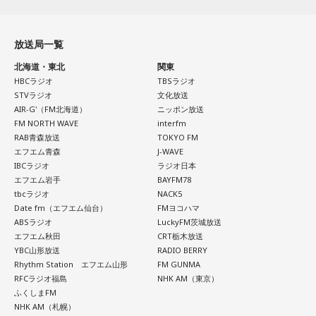
放送局一覧
北海道・東北
関東
HBCラジオ
TBSラジオ
STVラジオ
文化放送
AIR-G'（FM北海道）
ニッポン放送
FM NORTH WAVE
interfm
RAB青森放送
TOKYO FM
エフエム青森
J-WAVE
IBCラジオ
ラジオ日本
エフエム岩手
BAYFM78
tbcラジオ
NACK5
Date fm（エフエム仙台）
FMヨコハマ
ABSラジオ
LuckyFM茨城放送
エフエム秋田
CRT栃木放送
YBC山形放送
RADIO BERRY
Rhythm Station エフエム山形
FM GUNMA
RFCラジオ福島
NHK AM（東京）
ふくしまFM
NHK AM（札幌）