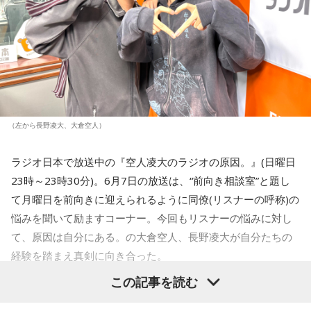
あるもの」と定義しています。
国で先んじてやっていた所が原点回帰の方向に向かっている
甲斐さんがこれほどまでに地元パンや地域のお菓子にのめり
っていうのを聞くと『あれ？これはもうちょっと待ったほう
込むようになったきっかけは、意外にもパンそのものではな
がいいんじゃないの？』っていう気もするんですけれども、
く「お菓子の包み紙」だったと振り返ります。
やっぱり一旦決めちゃったことは進めていくしかないんです
かね？」
もともと日本中の美しい包み紙を集めるためにお菓子屋さん
を巡っていた甲斐さんは、あるときに「〇〇製菓」という看
板を掲げる店でパンが売られている光景に何度も出くわしま
（左から長野凌大、大倉空人）
片岡氏
「そうですねぇ、慎重な検討が求められるのかなと思
した。そこで「日本ではパンとお菓子は親戚関係にあるん
うんですよね。読解力とか理解力、こういったようなものが
だ」と気づき、パンの研究へと繋がっていきました。
ラジオ日本で放送中の『空人凌大のラジオの原因。』(日曜日
デジタル化によってより深まるような形になるのかどうかっ
23時～23時30分)。6月7日の放送は、“前向き相談室”と題し
ていうところが最大のポイントだと思うんですよね」
特におすすめの地元パンは、島根県の「なんぽうパン」が作
て月曜日を前向きに迎えられるように同僚(リスナーの呼称)の
る「バラパン」という見た目にも美しいパン。長く焼いた食
パンの生地をくるくると手作業で丸め、一輪のバラの花のよ
悩みを聞いて励ますコーナー。今回もリスナーの悩みに対し
うに仕立てた目にも鮮やかなパン。「食べてなくなるもの
て、原因は自分にある。の大倉空人、長野凌大が自分たちの
を、見た目も美しく仕上げる。それはどこか日本の和菓子的
経験を踏まえ真剣に向き合った。
な発想にも似ています」と語ります。甘いバタークリームを
巻き込んだそのパンは、ふんわりと丸まっているため、正直
この記事を読む
悩める全員の心に刺さる言葉や、二人の温かい人柄溢れる深
に言えば少し食べにくく、「ちぎって食べるか、そのまま豪
快にかぶりつくか、食べ方にそれぞれの個性が現れます」と
い回となっているので、ぜひ聴いてほしい！