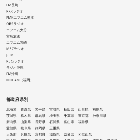
FM長崎
RKKラジオ
FMKエフエム熊本
OBSラジオ
エフエム大分
宮崎放送
エフエム宮崎
MBCラジオ
μFM
RBCiラジオ
ラジオ沖縄
FM沖縄
NHK AM（福岡）
都道府県別
北海道
青森県
岩手県
宮城県
秋田県
山形県
福島県
茨城県
栃木県
群馬県
埼玉県
千葉県
東京都
神奈川県
新潟県
山梨県
長野県
石川県
富山県
福井県
愛知県
岐阜県
静岡県
三重県
大阪府
兵庫県
京都府
滋賀県
奈良県
和歌山県