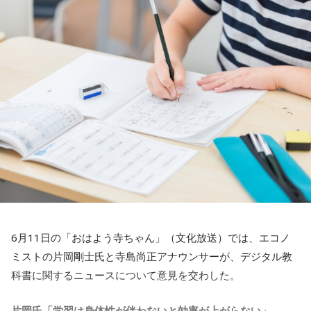
となりそう。
青木理
「僕なんかが大学生ぐらいのときにテレビ朝日で久米
宏さんの『ニュースステーション』が生まれて。追いかける
かに座のアナタ：大切な人との絆がさらに強まるかも。
ように筑紫さんの『NEWS23』が始まって。いま考えると贅
沢な時代だったな、と。オールドと呼ぶかは別として、テレ
しし座のアナタ：どんな自分になりたいかを、しっかり描く
ビというものがある種、メディアの中心に飛び出してきた。
と良さそう。
特にニュース報道の中心に。80年代末から90年代、00年代の
最初ぐらいまではテレビジャーナリズムが輝いていたな、と
おとめ座のアナタ：今週の仕事を丁寧に締めくくることを意
思います」
識するといいかも。
金平
「ああいうときに仕事ができた。ラッキーだなと感じま
てんびん座のアナタ：迷いが晴れてくる日になりそう。
す。あと久米さんのところから皆、ハシゴしていた。お互い
に比較して、意識していた。あっちはこうしているんだか
さそり座のアナタ：難しい問題ほど、集中力と粘り強さが発
6月11日の「おはよう寺ちゃん」（文化放送）では、エコノ
ら、こっちはそうじゃないことをしよう、と。ある意味で健
揮されそう。
ミストの片岡剛士氏と寺島尚正アナウンサーが、デジタル教
全な競争関係がありましたね」
科書に関するニュースについて意見を交わした。
いて座のアナタ：やってみたいことを書き出してみるといい
大竹
「筑紫さんの番組には『多事争論』というコーナーが設
かも。
片岡氏「学習は身体性が伴わないと効率が上がらない」