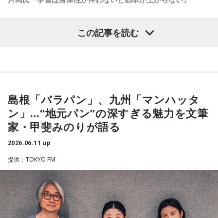
けられて。久米さんも、ニュースは読むけど、ちゃんと自分
やぎ座のアナタ：誠実な仕事ぶりが、周りの信頼を集めそ
なりの意思が乗っている。それが伝わってくる」
デジタル教科書を正式な教科書とする改正学校教育法などの
う。
この記事を読む
関連法が10日、参院本会議で成立した。文部科学省は今秋に
金平
「言葉じゃない。久米さんの場合は黙る。『はい、次』
もデジタルを導入する学年や教科などを示す大臣指針を策定
みずがめ座のアナタ：違和感のサインを見逃さないようにし
とは言わない」
する。子どもの学習や健康面などで課題があり、丁寧な検討
てみましょう。
が求められるという。
青木
「久米さんや筑紫さんがいて。金平さんのような人たち
うお座のアナタ：今週感じたことを、メモしておくと良さそ
もいて。80、90年代はテレビジャーナリズムが輝いていた。
島根「バラパン」、九州「マンハッタ
関連法の成立で教科書は「紙」「紙とデジタルのハイブリッ
う。
きちんとファイティングポーズをとっていた、というかね。
ン」…“地元パン”の深すぎる魅力を文筆
ド」「完全デジタル」の3形態となる。次期学習指導要領の実
メディア、ジャーナリズムの役割として、少なくとも権利は
家・甲斐みのりが語る
- * - * - * - * - * - * - * - * - * - * - * - * - * - * - * - * - * -- * -
施に合わせて、文部科学省は、小学校では2030年度、中学校
監視しましょう、弱者の側に立ちましょう、というのは基本
* - * - * - * - * - * - * - * - * - * - *
では2031年度、高校では2032年度から導入する考えだとい
で。筑紫さんや久米さんの番組は、万全だったかはともか
2026.06.11 up
う。
く、ポーズはとっていた。とらなくなったのは、なぜでしょ
提供：TOKYO FM
うか？」
寺島アナ
「今後、教科書は『紙』『紙とデジタルのハイブリ
ッド』『完全デジタル』の3つの形態となるということなんで
金平
「怖がっているんじゃないですか。そこで血を流した
すが、片岡さん、このあたりはどうご覧になってますか？」
人、いけにえになった人もたくさんいますからね」