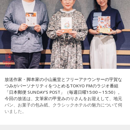
片岡氏
「これは特に小学校のような年齢が低い状況で、初め
このあとも金平が自身の経験も踏まえ、かつてのニュース番
ていろんなことに接するっていうときに、学習って身体性が
組にまつわるエピソードを語った。
伴わないと、なかなか効率が上がらないと思うんですね。デ
ジタルって、実際に紙に書いたりだとか何かを鉛筆で黒くす
るとか、そういう部分ってどうしてもやっぱり欠けますよ
ね。もちろんデジタルの良さはあると思うんです。いろんな
歴史的なものとかを綺麗な色で非常に容易に見ることができ
るし、映像の良さっていうのは当然あると思うんですけれど
も、書いて覚えるとか紙をめくりながら調べるみたいな、そ
ういうものの良さっていうのはあるんじゃないかって思うん
放送作家・脚本家の小山薫堂とフリーアナウンサーの宇賀な
ですね」
つみがパーソナリティをつとめるTOKYO FMのラジオ番組
「日本郵便 SUNDAY’S POST」（毎週日曜15:00～15:50）。
今回の放送は、文筆家の甲斐みのりさんをお迎えして、地元
寺島アナ
「ええ」
パン、お菓子の包み紙、クラシックホテルの魅力について伺
いました。
片岡氏
「デジタル化を進めていたオランダとかそういったと
ころって急速に元に戻しているじゃないですか」