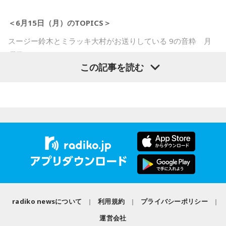
＜番組概要＞
＜6月15日（月）のTOPICS＞
番組名：日本郵便 SUNDAY'S POST
放送日時：毎週日曜 15:00～15:50
スージー鈴木とミラッキ大村がお送りしている 9の音粋 月
パーソナリティ：小山薫堂、宇賀なつみ
曜日。
番組Webサイト：
https://www.tfm.co.jp/post/
この記事を読む
6月15日は「29歳特集」
番組公式X：
@sundayspost1
音楽クリエイターが29歳の時に作った曲や歌手が29歳の時に
歌った歌の特集です。
29歳という年齢で、どれくらいのキャリアがあったのか、30
歳の手前でどんな歌を歌ったのか、たっぷりお楽しみいただ
きます。
全曲フルコーラスの生放送！
最新の放送を聴く
radiko newsについて
利用規約
プライバシーポリシー
運営会社