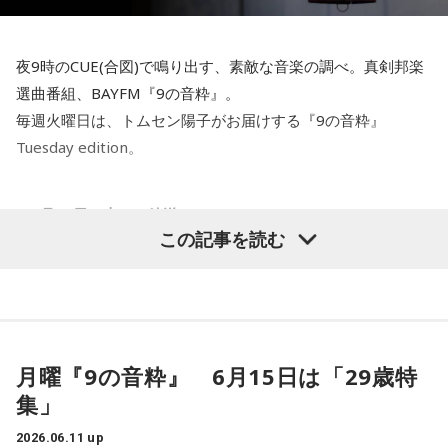
うぶ」（スターツ出版）
夜9時のCUE(合図)で鳴り出す、素敵な音楽の調べ。真剣邦楽
◆包み紙に宿る、日常の「ときめき」
選曲番組、BAYFM『9の音粋』。
毎週火曜日は、トムセン陽子がお届けする『9の音粋』
甲斐さんにとって、お菓子の包み紙は単なる包装資材ではあ
Tuesday edition。
りません。「世界を見ても、これほどにまで意匠を凝らして
いる国は他にないのではないか」と語るほど、それらは一つ
ひとつが立派な芸術作品であり、心を幸せにする宝物です。
＜6月16日（火）の放送＞
かつて参加したイベントでも、甲斐さんは「100年後に残し
この記事を読む
たいもの」としてお菓子の包み紙を挙げています。
次回、6月16日の「9の音粋」Tuesday Editionは、
”9音 火曜日ファミリーのお一人”と呼ばせていただいていいで
現在は簡易包装が進む時代ですが、日本には古来から、大切
しょう
な人への贈り物を特別な紙で「包む」という美しい文化があ
ります。贈り主の思いを包み、受け取る人の心をときめかせ
これが4回目、ASKAさんが番組全編にわたって出演します。
る。そんな日本の細やかな美意識が、小さなお菓子の包み紙
9月から始まるCONCERT TOUR 2026 – 2027 ASKA Lock –
月曜『9の音粋』 6月15日は「29歳特
には凝縮されているのです。
onを前に
集」
トムセン陽子がミュージシャン ASKAの2026年 6月現在に迫
さらには、甲斐さんの興味の対象は、パンやお菓子だけに留
ります。
2026.06.11 up
まりません。旅や散歩、そして「クラシックホテル」や「建