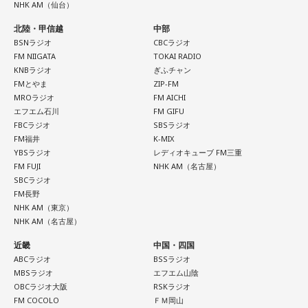
NHK AM（仙台）
北陸・甲信越
中部
BSNラジオ
CBCラジオ
FM NIIGATA
TOKAI RADIO
KNBラジオ
ぎふチャン
FMとやま
ZIP-FM
MROラジオ
FM AICHI
エフエム石川
FM GIFU
FBCラジオ
SBSラジオ
FM福井
K-MIX
YBSラジオ
レディオキューブ FM三重
FM FUJI
NHK AM（名古屋）
SBCラジオ
FM長野
NHK AM（東京）
NHK AM（名古屋）
近畿
中国・四国
ABCラジオ
BSSラジオ
MBSラジオ
エフエム山陰
OBCラジオ大阪
RSKラジオ
FM COCOLO
ＦＭ岡山