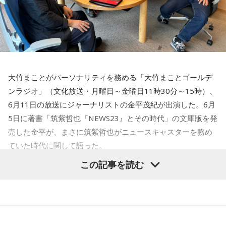
大竹まことがパーソナリティを務める「大竹まことゴールデ
ンラジオ」（文化放送・月曜日～金曜日11時30分～15時）、
6月11日の放送にジャーナリストの金平茂紀が出演した。6月
5日に著書「筑紫哲也『NEWS23』とその時代」の文庫版を発
売した金平が、まさに筑紫哲也がニュースキャスターを務め
ていた時代に関して語った。
この記事を読む
大竹まこと
「この御本（販売中「筑紫哲也『NEWS23』とそ
の時代」）は、前にお出しになったものが文庫版になった、
と考えてよろしいですか？」
金平茂紀
「そうですね。ただ5年前でしょう。5年間で激変し