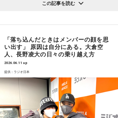
この記事を読む
（左から）パーソナリティの小山薫堂、甲斐みのりさん、宇
寺島アナ
「そうなんですよね」
賀なつみ
片岡氏
「だからそういう話も含めて、今回の改正は考える必
要はあると思うんですね。当然、検討されておられるとは思
◆独自の物語を紡ぐ「地元パン」の世界
うんですけど」
「落ち込んだときはメンバーの顔を思
甲斐みのりさんは、静岡県生まれ。大阪芸術大学文芸学科を
い出す」 原因は自分にある。大倉空
寺島アナ
「なんか一周遅れみたいな感じもするんですけど。
卒業後、京都に移り住み、雑貨ブランド「ロル」を立ち上げ
人、長野凌大の日々の乗り越え方
これもか、みたいなね？」
ます。その後、東京を拠点に旅、散歩、お菓子、地元パン、
クラシックホテル、建築、暮らしと雑貨などを題材に、書
2026.06.11 up
籍、雑誌で執筆活動を続けています。「マツコの知らない世
片岡氏
「そうなんですよね。だからAIとの関わり方とかそう
提供：ラジオ日本
界」（TBS系）に「地元パン」のプレゼンターとして出演
いったところも、ちょうど今、我々の場合ですと過渡期にい
し、話題になりました。
るので、当然ながらそういうふうな学習を経ていない状況で
判断をしているわけですが、実際、若い人とか『最初からAI
日本各地の街角には、その土地の人々に長年愛され、生き残
り続けている「地元パン」と呼ばれるパンの存在がありま
で…』みたいな人、これはどうなるのかなっていうのは正直よ
す。甲斐さんが考える地元パンとは「昭和20年代から30年代
くわからないですよね」
頃までに創業したパン屋さんで、日本の高度経済成長期を支
えてきた歴史があり、名前の由来や地域性に独特の面白さが
寺島アナ
「いま片岡さんもおっしゃいましたけれども、他の