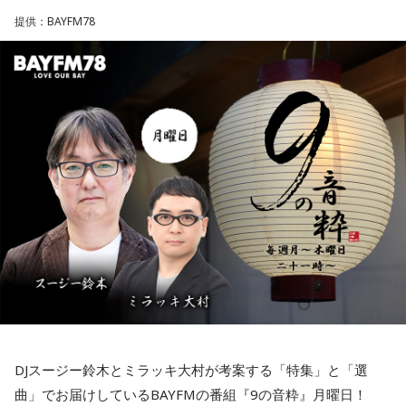
築」もまた、彼女が大切にしているテーマです。
提供：BAYFM78
かつて20代の頃、日光金谷ホテルの客室に宿泊したことをき
っかけに、歴史あるクラシックホテルの魅力に取り憑かれた
最新の放送を聴く
といいます。現代のホテルには便利さや効率性が求められが
ちですが、クラシックホテルには自動販売機が少なかった
り、夜間のルームサービスが早くに終わったりといった「ち
ょっとした不便さ」があります。
しかし、その不便さこそが贅沢なのだと甲斐さんは言いま
す。静謐な環境の中で、かつてその部屋に滞在した三島由紀
夫や堀辰雄といった文豪たちの物語に思いを馳せ、静かに本
を読む。便利さを削ぎ落とした空間だからこそ、建物が重ね
てきた歴史という目に見えない豊かなストーリーを感じるこ
とができるのです。
日常の中で心がときめくものを見つけ、その背景にあるスト
ーリーを深く掘り下げていく。甲斐さんの活動は、まるで店
DJスージー鈴木とミラッキ大村が考案する「特集」と「選
や土地が紡いできた物語を受け取り、次の世代へと伝える
「小さな民芸運動」のようでもありました。
曲」でお届けしているBAYFMの番組『9の音粋』月曜日！