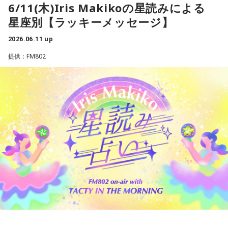
6/11(木)Iris Makikoの星読みによる
た、特にメディア状況がね。私なんかがいるテレビや新聞と
星座別【ラッキーメッセージ】
いったところがオールドメディアと言われて、揶揄される対
象になった。そんなものは要らないんだ、みたいな議論が出
2026.06.11 up
てきたけど、僕はそこで育てられた人間だから、しっかりし
提供：FM802
ないとダメだ、という思いがまだあって。立て直しや『こう
いうことがあったんだ』みたいなものは残していかなくては
いけない、と思うんです」
大竹
「はい」
金平
「たとえでよく言うんです。福島や能登へ行くと、復興
という名で、元々あったものをブルドーザーで解体して、更
地にする。そこにあった記憶がすべて吹き飛んで、何もなく
なる。いまのメディア状況って更地化が進んでいるんじゃな
いか、と。そういう状況が進むと、口幅ったい言い方ですけ
ど『ジャーナリズム』といったものがなくていいんだ、SNS