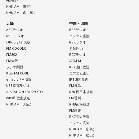
FM長野
■監修者プロフィール：桜羽結万(さくらば・ゆま)
NHK AM（東京）
山梨の風景とともに蘇る夏の記憶
NHK AM（名古屋）
池袋占い館セレーネ所属。占い師を母に持ち、占い歴約20
年。野村證券・パーソルキャリアでの勤務を経て占い師とし
近畿
中国・四国
『Nostalgic More Story』では、山梨にまつわる風景や、大
て独立。2024年にはスキルシェアサイト「ココナラ」にて結
ABCラジオ
BSSラジオ
切な人との思い出を紹介しています。
婚分野ランキング1位・仕事分野2位を獲得。現在はSATORI電
MBSラジオ
エフエム山陰
話占いを始め、年間1000名を鑑定している。
OBCラジオ大阪
RSKラジオ
Webサイト：
https://selene-uranai.com/
FM COCOLO
ＦＭ岡山
今回の放送では、夏の夜空をきっかけに、子どもの頃の純粋
オンライン占いセレーネ：
https://online-uranai.jp/
FM802
RCCラジオ
な感動や、時間が経っても色あせない記憶が届けられまし
FM大阪
広島FM
た。
ラジオ関西
KRY山口放送
Kiss FM KOBE
エフエム山口
e-radio FM滋賀
JRT四国放送
放送で紹介されたStoryの続きをぜひradikoのタイムフリーで
KBS京都ラジオ
FM徳島
お楽しみください。
α-STATION FM KYOTO
RNC西日本放送
wbs和歌山放送
FM香川
NHK AM（大阪）
RNB南海放送
FM愛媛
RKC高知放送
エフエム高知
NHK AM（広島）
NHK AM（松山）