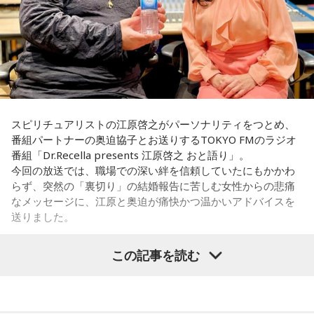
スピリチュアリストの江原啓之がパーソナリティをつとめ、
番組パートナーの奥迫協子とお送りするTOKYO FMのラジオ
番組「Dr.Recella presents 江原啓之 おと語り」。
今回の放送では、職場での深い絆を信頼していたにもかかわ
らず、突然の「裏切り」の結婚報告に苦しむ女性からの悲痛
なメッセージに、江原と奥迫が痛快かつ温かいアドバイスを
送りました。
この記事を読む
パーソナリティの江原啓之