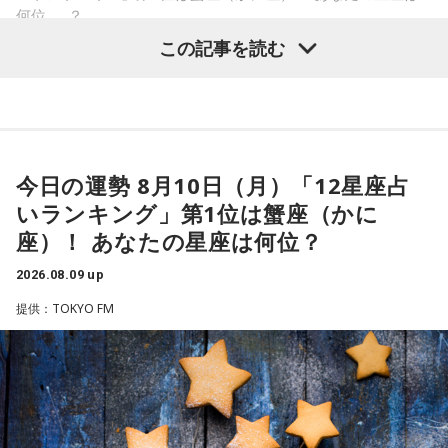
務員ガイド
をご覧ください」と呼びかけました。
何位……？
デザインの中から、お好きなデザインを1種類お選びいただけ
奥迫：良いですね。すっきりします！
この記事を読む
ます。
江原：これ以上、こんな男と関わっていたら自分が腐る。だ
から、いじめてやろうとか、何か考えたくもなるだろうけれ
（左から）松井玲奈、杉浦太陽
■ラジオ番組放送開始を記念した生配信を実施
ど、自分が腐るから。
【1位】蟹座（かに座）
やる気があって、何でも吸収できるようです。とくにライバ
『めちゃめちゃカリスマなラジオ』の放送開始を記念し、8月
奥迫：その時間がもったいないですから。
----------------------------------------------------
ルがいると、つらいことがあっても頑張ろうと思えそう。熱
14日（金）午後8時よりQloveR会員限定生配信を実施しま
今日の運勢 8月10日（月）「12星座占
この日の放送をradikoタイムフリーで聴く
い気持ちを前に出して、行動していくと良いでしょう。気に
江原：もったいない！ それで絶対、他でもやってるから。
す。記念すべき初回生配信には、山中真尋（草薙理解役）、
いランキング」第1位は蟹座（かに
※放送エリア外の方は、プレミアム会員の登録でご利用いた
なる相手にも自信を持って接するようにしましょう。
LINEとかで。チャラチャラした男ですよ、こいつは。だけ
福原かつみ（本橋依央利役）が出演。番組スタートに先駆
だけます。
座）！ あなたの星座は何位？
ど、その結婚される方は気の毒ね。別れちゃうと思うよ、20
----------------------------------------------------
け、ラジオ番組への意気込みや番組の楽しみ方、今後の展開
【2位】蠍座（さそり座）
年も付き合っておいてそんなことしているんだから。いや
2026.08.09 up
ラッキーなことが起こりそう。周りからの評価も上がって、
などをたっぷりトークします。
ぁ、良かった、良かった。おめでとうございます！
＜番組概要＞
充実感を覚えるようです。努力などが認められると、心も落
提供：TOKYO FM
番組名：杉浦太陽・松井玲奈 日曜まなびより
ち着いて穏やかになれることでしょう。交友関係も好調なの
■『カリスマ』作品概要
放送日時：毎週日曜 7:30～7:55
で、良い縁ができるかも。
パートナーの奥迫協子、パーソナリティの江原啓之
パーソナリティ：杉浦太陽、松井玲奈
原作：Dazed CO.,LTD.
番組Webサイト：
https://www.tfm.co.jp/manabiyori/
【3位】魚座（うお座）
番組公式X：
@manabiyori_tfm
心の中にあった、わだかまりを解消できるようです。ほっと
松原 秀
できると、自分らしく活動できることでしょう。恋愛に対し
音楽製作：EVIL LINE RECORDS
●江原啓之 今夜の格言