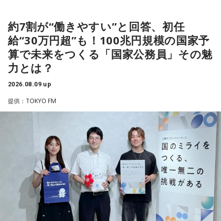
＜リスナーからの質問＞
私はある男性と4年前に職場で出会いました。男性は私の1つ
約7割が“働きやすい”と回答、初任
上で、高校教師です。とてもひょうきんな方で、話している
給“30万円超”も！100兆円規模の国家予
と楽しくて、すぐに仲良くなりました。ただ、男女関係はな
算で未来をつくる「国家公務員」その魅
く、3年半以上、毎日LINEをしたり、仕事後にご飯に行った
り、海に行ったり、お花見をしたり、蛍を見に行ったりと、
力とは？
楽しい時間を過ごしていました。
2026.08.09 up
男性との繋がりが日常になっていた今年の3月末に、男性から
提供：TOKYO FM
突然、「プライベートで話がある」とLINEで言われました。
朝イチに職場で話を聞くと、彼は20年近く交際している彼女
がいて、入籍すると言われました。突然すぎてビックリし
て、その場はおめでとうございますと伝えましたが、時間が
経つにつれ、喪失感や絶望感、彼からの裏切りのような気持
ちがわきあがり、仕事中に男性を呼び出し、私や彼女に不誠
実ではないかと責めました。今後、プライベートな話はしな
いと告げ、今は仕事上の話しかしておらず、職場の雰囲気は
悪くなり、お互い、居心地が悪くなっています。
私は仕事上でも、プライベートでも、その男性を信頼してい