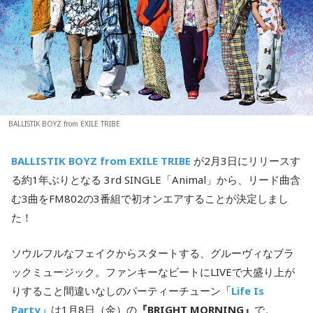
BALLISTIK BOYZ from EXILE TRIBE
BALLISTIK BOYZ from EXILE TRIBE
が2月3日にリリースす
る約1年ぶりとなる 3rd SINGLE「Animal」から、リード曲含
む3曲をFM802の3番組で初オンエアすることが決定しまし
た！
ソウルフルなフェイクからスタートする、グルーヴィなブラ
ックミュージック。ファンキーなビートにLIVEで大盛り上が
りすること間違いなしのパーティーチューン
「Life Is
Party」
は1月8日（金）の
『BRIGHT MORNING』
で。