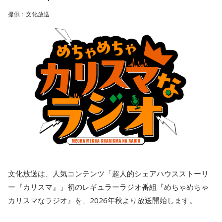
近年は働き方改革も進んでおり、フレックスタイム制やテレ
ぁ、良かった、良かった。おめでとうございます！
男性との繋がりが日常になっていた今年の3月末に、男性から
提供：文化放送
ワークを活用した柔軟な勤務が可能になっています。さら
突然、「プライベートで話がある」とLINEで言われました。
に、男性の育児休業取得率は8割を超え、育児と仕事を両立す
朝イチに職場で話を聞くと、彼は20年近く交際している彼女
る職員も増加しています。初任給についても民間企業の給与
がいて、入籍すると言われました。突然すぎてビックリし
パートナーの奥迫協子、パーソナリティの江原啓之
水準を踏まえて改善されており、大卒で30万円を超えるケー
て、その場はおめでとうございますと伝えましたが、時間が
スもあります。実際、国家公務員の働き方改革に関するアン
経つにつれ、喪失感や絶望感、彼からの裏切りのような気持
ケートでは、職員の約7割が「今の職場は働きやすい」と回答
ちがわきあがり、仕事中に男性を呼び出し、私や彼女に不誠
しており、ライフステージに応じて働き方を選べる環境が整
●江原啓之 今夜の格言
実ではないかと責めました。今後、プライベートな話はしな
えられています。
「お掃除は、心も清め、パワーも増します」
いと告げ、今は仕事上の話しかしておらず、職場の雰囲気は
悪くなり、お互い、居心地が悪くなっています。
さらに、平野さんは成長できる環境があるのも大きな魅力だ
＜番組概要＞
とし、「研修制度も充実していますし、若いうちからいろい
番組名：Dr.Recella presents 江原啓之 おと語り
私は仕事上でも、プライベートでも、その男性を信頼してい
ろな仕事を経験できるように、キャリア形成のサポートもお
放送日時：TOKYO FM／FM 大阪 毎週日曜 22:00～22:25、エ
て、また、日常のLINEでも、男性は独身生活をアピールする
こなっています。例えば、外国の大学院に留学できる制度が
フエム山陰 毎週土曜 12:30～12:55
ような内容を送ってきていました。私は隣に大切な彼女がい
あり、2025年度は140名が新たに海外留学しました。世界の
出演者：江原啓之、奥迫協子
ることなんて想像もしていませんでした。私はどうやって前
動きがますます身近になる今、海外で学んだ経験や視野は、
番組Webサイト：
http://www.tfm.co.jp/oto/
文化放送は、人気コンテンツ「超人的シェアハウスストーリ
を向けば良いか、そして、このまま暗い雰囲気のまま仕事を
日本の行政にも欠かせません。だからこそ、人材への投資は
すべきか、悩んでいます。アドバイスをいただきたいです。
ー『カリスマ』」初のレギュラーラジオ番組『めちゃめちゃ
しっかり続けています」と強調します。
カリスマなラジオ』を、2026年秋より放送開始します。
＜江原からの回答＞
◆「国のミライ」を伝える新たな挑戦