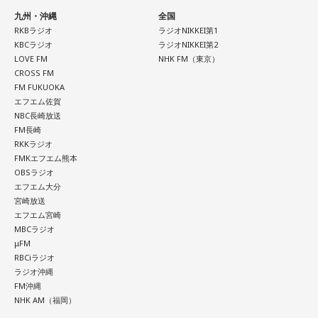
九州・沖縄
全国
RKBラジオ
ラジオNIKKEI第1
KBCラジオ
ラジオNIKKEI第2
LOVE FM
NHK FM（東京）
CROSS FM
FM FUKUOKA
エフエム佐賀
NBC長崎放送
FM長崎
RKKラジオ
FMKエフエム熊本
OBSラジオ
エフエム大分
宮崎放送
エフエム宮崎
MBCラジオ
μFM
RBCiラジオ
ラジオ沖縄
FM沖縄
NHK AM（福岡）