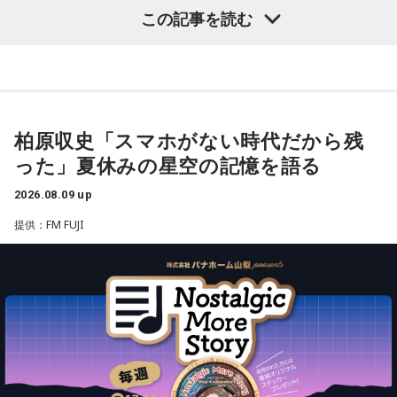
この記事を読む
リスマを生成し、見事な『カリスマチャージ』を蓄積させて
【7位】天秤座（てんびん座）
慌ただしい一日になりそうですが、忙しいほど輝けそう。汗
いく。チャージの先にあるものとは……!?
を流して働いていると自信が持てるようです。仲間といろい
ろな会話をするようですが、お互いの人柄を深く理解できる
【1位】蟹座（かに座）
凡人にはよくわからないと思いますが
ことでしょう。
やる気があって、何でも吸収できるようです。とくにライバ
これはカリスマたちの物語です。
ルがいると、つらいことがあっても頑張ろうと思えそう。熱
【8位】獅子座（しし座）
柏原収史「スマホがない時代だから残
い気持ちを前に出して、行動していくと良いでしょう。気に
目標やゴールを決めて、そこまでの道のりを計画していくと
【新番組概要】
った」夏休みの星空の記憶を語る
なる相手にも自信を持って接するようにしましょう。
◎。冷静に判断し行動できると、自分が求めているものに近
■番組名： 『めちゃめちゃカリスマなラジオ』
づけるようです。先輩などの話に耳を傾けるのも良いでしょ
2026.08.09 up
【2位】蠍座（さそり座）
■放送日時： 2026年秋 ※放送日時詳細は後日発表
う。
ラッキーなことが起こりそう。周りからの評価も上がって、
提供：FM FUJI
■出演： 小野友樹、山中真尋、福原かつみ、細田健太、日向
充実感を覚えるようです。努力などが認められると、心も落
朔公、大河元気、橋詰知久
【9位】牡羊座（おひつじ座）
ち着いて穏やかになれることでしょう。交友関係も好調なの
他者に期待しすぎず、何かやってくれたことに対して喜べる
■メールアドレス： charisma@joqr.net
で、良い縁ができるかも。
と上手くいきそう。自分の心のあり方や時間の使い方を見直
■番組ハッシュタグ： #カリラジ
してみて。仕事場などの掃除をすれば集中力がアップできる
【3位】魚座（うお座）
■QloveR番組ページ： https://qlover.jp/charisma ※月額
ようです。
心の中にあった、わだかまりを解消できるようです。ほっと
660円（税込）
できると、自分らしく活動できることでしょう。恋愛に対し
【10位】双子座（ふたご座）
■番組告知映像： https://youtu.be/fjp-_Nw_6AQ
ても前向きになれそう。情熱的な相手を通して自分自身も成
映画や音楽など、芸術表現に触れると心が癒されていくよう