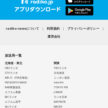
直になる時間が、今週の波に乗る秘訣ですよ。
今回紹介されたのは、ラジオネーム「雪見だいふく」さんか
慌ただしい一日になりそうですが、忙しいほど輝けそう。汗
を流して働いていると自信が持てるようです。仲間といろい
ら届いたStory。
■監修者プロフィール：桜羽結万(さくらば・ゆま)
ろな会話をするようですが、お互いの人柄を深く理解できる
池袋占い館セレーネ所属。占い師を母に持ち、占い歴約20
ことでしょう。
年。野村證券・パーソルキャリアでの勤務を経て占い師とし
子どもの頃、甲府市愛宕町にある県立科学館へ通い、プラネ
て独立。2024年にはスキルシェアサイト「ココナラ」にて結
radiko newsについて
利用規約
プライバシーポリシー
タリウムを見ることを楽しみにしていたという思い出から始
【8位】獅子座（しし座）
婚分野ランキング1位・仕事分野2位を獲得。現在はSATORI電
まります。
目標やゴールを決めて、そこまでの道のりを計画していくと
運営会社
話占いを始め、年間1000名を鑑定している。
◎。冷静に判断し行動できると、自分が求めているものに近
Webサイト：
https://selene-uranai.com/
づけるようです。先輩などの話に耳を傾けるのも良いでしょ
小学4年生の頃、隣の席だった友人K君から「誕生日に天体望
オンライン占いセレーネ：
https://online-uranai.jp/
う。
遠鏡を買ってもらったから、夏休みに泊まりにおいでよ」と
放送局一覧
誘われたことが、大切な記憶として残っているそうです。
【9位】牡羊座（おひつじ座）
北海道・東北
関東
他者に期待しすぎず、何かやってくれたことに対して喜べる
HBCラジオ
TBSラジオ
と上手くいきそう。自分の心のあり方や時間の使い方を見直
友人たちと夜更かしをしながら、大きな天体望遠鏡で眺めた
STVラジオ
文化放送
してみて。仕事場などの掃除をすれば集中力がアップできる
AIR-G'（FM北海道）
ニッポン放送
星空。
FM NORTH WAVE
interfm
ようです。
RAB青森放送
TOKYO FM
「あれが北斗七星」「あっちが○○座だよ」と目を輝かせなが
エフエム青森
J-WAVE
【10位】双子座（ふたご座）
IBCラジオ
ラジオ日本
ら星について話すK君の姿は、今でも忘れられない光景だと語
映画や音楽など、芸術表現に触れると心が癒されていくよう
エフエム岩手
BAYFM78
です。美を感じられると、トゲトゲした気持ちも丸くなりそ
られました。
tbcラジオ
NACK5