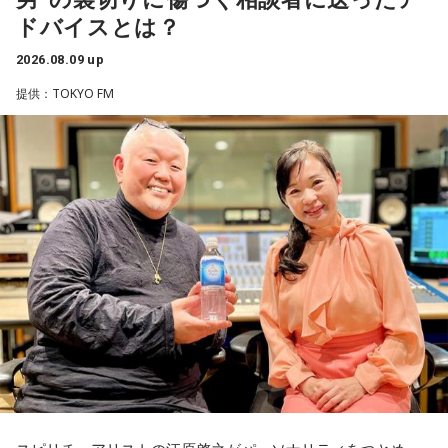
ドバイスとは？
江原：ねえ。そんな男を見抜けなかった自分を恥じるべき。
それでいて仰るように、結婚される彼女も気の毒ですね。
2026.08.09 up
◆国民の暮らしを支える国家公務員の仕事
奥迫：そうなんですよ。こういうことってなかなか……本当に
提供：TOKYO FM
私たちが当たり前のように利用している制度や行政サービス
嫌ですね。
は、多くの国家公務員によって支えられています。暮らしの
困りごとに向き合い、安全・安心を守りながら「国のミライ
江原：私はね、他にも（同じようなことをされている女性
をつくる」存在として重要な役割を担っています。人事院も
が）いると思う。
国家公務員が勤める行政機関の1つです。
奥迫：なるほど！
人事院の役割について、平野さんは「『公務員を元気に 国民
を幸せに』をミッションとして、国家公務員が安心して働け
江原：うん。もう、色んなところを物色して、（49歳）にも
る環境を整えたり、優秀な人材を国家公務員として採用した
なって何かチャラチャラと「俺様はモテるな～」なんて（勘
りといった、国家公務員の人事に関するルール作りを通し
違いしているのでしょう）。アホな高校教師ですわ。社会性
て、日本の行政を支える役割を担っています」と説明しま
がないのね、こういう人ってね。だけど、こんな男と結婚し
す。
なくて良かったじゃない。
国家公務員というと“霞が関で法案や制度を作る人たち”という
奥迫：良かったですよ！ もう、それを糧にして前を向いて。
イメージを持っている人もいるかもしれませんが、それだけ
でなく、気象予報や航空管制、ハローワーク、税関など、日
江原：そうですよ。美しくそのまま去って、自分から捨てる