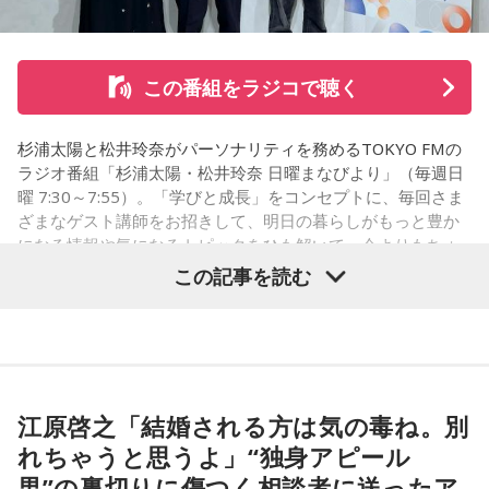
て、また、日常のLINEでも、男性は独身生活をアピールする
ような内容を送ってきていました。私は隣に大切な彼女がい
ることなんて想像もしていませんでした。私はどうやって前
この番組をラジコで聴く
を向けば良いか、そして、このまま暗い雰囲気のまま仕事を
すべきか、悩んでいます。アドバイスをいただきたいです。
杉浦太陽と松井玲奈がパーソナリティを務めるTOKYO FMの
＜江原からの回答＞
ラジオ番組「杉浦太陽・松井玲奈 日曜まなびより」（毎週日
曜 7:30～7:55）。「学びと成長」をコンセプトに、毎回さま
――あまりにも身勝手な男性の振る舞いに、番組パートナー
ざまなゲスト講師をお招きして、明日の暮らしがもっと豊か
の奥迫は「そういう方と結婚しなくて良かったんじゃないか
になる情報や気になるトピックをひも解いて、今よりもちょ
なと思いました。お嫁さんの立場になっても相談者さんの立
っと成長することを目指す番組です。
この記事を読む
場になっても、どちらにも不誠実な方です。今後もこういう
ことが続くことを考えたら、本当に結婚されなくて良かった
8月9日（日）の放送テーマは、「国のミライをつくる！ 国家
です！」と断言。江原もこれに100％同意しました。
公務員のリアル」。人事院 人材確保対策室の平野貴也（ひら
の・たかや）さんから、国家公務員の仕事内容や人材採用の
江原：仰る通りですよね。私もそう思う。っていうか、「と
新たな取り組みについて話を伺いました。
てもひょうきんな方で……」じゃなくて、チャラチャラしたア
江原啓之「結婚される方は気の毒ね。別
ホですよ、こんなの。早く分かって良かったじゃない。
れちゃうと思うよ」“独身アピール
奥迫：良かったです。私もそう思います。
（左から）松井玲奈、平野貴也さん、杉浦太陽
男”の裏切りに傷つく相談者に送ったア