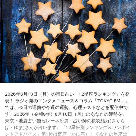
が）いると思う。
の世界観やキャラクターの魅力を活かした投稿コーナー、楽
のサブメッセージには、そうした思いが込められていると思
っています」と語ります。
曲企画などを展開し、『カリスマ』ならではのラジオをお届
奥迫：なるほど！
けします。
そして、最後に国家公務員の仕事について、「誰かの日常を
江原：うん。もう、色んなところを物色して、（49歳）にも
守ることでもあり、日本の未来に種をまく、非常にスケール
なって何かチャラチャラと「俺様はモテるな～」なんて（勘
■『めちゃめちゃカリスマなラジオ』番組公式チャンネルが
の大きなことでもあります。目立たなくても、時間がかかっ
違いしているのでしょう）。アホな高校教師ですわ。社会性
QloveRにオープン
ても、その先に“暮らし”がある。だからこそ、大きなやりがい
がないのね、こういう人ってね。だけど、こんな男と結婚し
があります。『国のミライをつくる、唯一無二の挑戦があ
なくて良かったじゃない。
る』という言葉の意味を、今回のお話から少しでも感じてい
ラジオ番組の放送開始に伴い、文化放送のオリジナル配信プ
ただけたらうれしいです」と話していました。
ラットフォーム「QloveR（クローバー）」にて『めちゃめち
奥迫：良かったですよ！ もう、それを糧にして前を向いて。
ゃカリスマなラジオ』の番組公式チャンネルがオープンする
番組のエンディングでは、杉浦と松井が今回学んだ「国家公
江原：そうですよ。美しくそのまま去って、自分から捨てる
ことも決定。番組公式チャンネルでは、地上波放送のアーカ
務員の魅力」について復習。2人が特に注目した点をピックア
感じで。カツ丼の二杯でも食べて。
ップして発表します。まず、杉浦は府省横断チームのブラン
イブ配信に加え、ここでしか聴くことのできないアフタート
2026年8月10日（月）の毎日占い「12星座ランキング」を発
ドメッセージでもある“国のミライをつくる、唯一無二の挑戦
表！ ラジオ発のエンタメニュース＆コラム「TOKYO FM＋」
ークや、不定期で実施する会員限定生配信など、番組をより
奥迫：カツ丼（笑）！ 良いですね！
がある”をスケッチブックに書きました。一方、松井はそのサ
では、今日の運勢や今週の運勢、心理テストなどを配信中で
楽しめる限定コンテンツを順次配信します。
ブメッセージ「6つの種」の1つである“主語は「日本」対象は
す。2026年（令和8年）8月10日（月）のあなたの運勢を、
江原：あんみつも付けちゃって。お酒を飲めるならビールも
さらに、9月30日（水)までにご入会いただいた方には、早期
「国民」 日本まるごと、自分ごと”とスケッチブックに書きま
東京・池袋占い館セレーネ所属・占い師の桜羽結万(さくら
カッとお腹に流し込んで、「ごちそうさん！」とか言って
した。そして、改めて杉浦は「国家公務員の仕事について詳
入会特典として、文化放送の入館証をモチーフにしたオリジ
ば・ゆま)さんが占います。「12星座別ランキング＆ワンポイ
ね、蕎麦屋さんで（笑）。それで良いと思う。
しくしりたい方は、人事院のホームページ内にある、
国家公
ナルステッカーをプレゼント。七人それぞれのキャラクター
ントアドバイス」第1位は蟹座（かに座）！ あなたの星座は