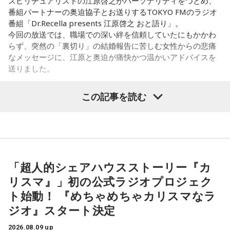
スピリチュアリストの江原啓之がパーソナリティをつとめ、
本全国、さらには海外でも、それぞれの専門性を活かしなが
感じで。カツ丼の二杯でも食べて。
番組パートナーの奥迫協子とお送りするTOKYO FMのラジオ
ら幅広い分野で活躍しています。ちなみに、人材確保対策室
番組「Dr.Recella presents 江原啓之 おと語り」。
に所属する平野さんは、「国家公務員という仕事の魅力を発
奥迫：カツ丼（笑）！ 良いですね！
今回の放送では、職場での深い絆を信頼していたにもかかわ
信し、将来の公務を担う人材を確保するための仕事を担当し
らず、突然の「裏切り」の結婚報告に苦しむ女性からの悲痛
ています」と話します。
江原：あんみつも付けちゃって。お酒を飲めるならビールも
なメッセージに、江原と奥迫が痛快かつ温かいアドバイスを
カッとお腹に流し込んで、「ごちそうさん！」とか言って
送りました。
◆改革が進む国家公務員の働き方
ね、蕎麦屋さんで（笑）。それで良いと思う。
この記事を読む
また“国家公務員になるのもハードルが高い”といった印象を持
奥迫：良いですね。すっきりします！
パーソナリティの江原啓之
つ人も少なくありませんが、平野さんは「人事院では多様な
人材に公務に入っていただきたいと考え、教養区分という判
江原：これ以上、こんな男と関わっていたら自分が腐る。だ
断力や思考力、人柄重視の区分を設けるなど、採用試験の改
から、いじめてやろうとか、何か考えたくもなるだろうけれ
革もおこなっています」と解説します。
ど、自分が腐るから。
＜リスナーからの質問＞
私はある男性と4年前に職場で出会いました。男性は私の1つ
「超人的シェアハウスストーリー『カ
一方、公務員というと比較的文系の仕事が多いものの、国土
奥迫：その時間がもったいないですから。
上で、高校教師です。とてもひょうきんな方で、話している
交通省など理系の方が活躍できるフィールドも多くありま
リスマ』」初の公式ラジオプロジェク
と楽しくて、すぐに仲良くなりました。ただ、男女関係はな
す。しかし、国家公務員採用試験では、一部の技術系区分
江原：もったいない！ それで絶対、他でもやってるから。
ト始動！ 『めちゃめちゃカリスマなラ
く、3年半以上、毎日LINEをしたり、仕事後にご飯に行った
で、各府省が採用したい理系人材数を十分に確保できておら
LINEとかで。チャラチャラした男ですよ、こいつは。だけ
り、海に行ったり、お花見をしたり、蛍を見に行ったりと、
ジオ』スタート決定
ず、それが課題となっているそうです。
ど、その結婚される方は気の毒ね。別れちゃうと思うよ、20
楽しい時間を過ごしていました。
年も付き合っておいてそんなことしているんだから。いや
2026.08.09 up