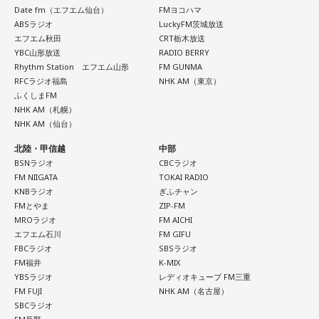
う。今日は、日ごろからお世話になっている人や大切な人と
Date fm（エフエム仙台）
FMヨコハマ
の時間を大切にしてみて。
ABSラジオ
LuckyFM茨城放送
スマホがない時代だからこそ残った景色
エフエム秋田
CRT栃木放送
【11位】射手座（いて座）
YBC山形放送
RADIO BERRY
その後、K君のお父さんに連れて行ってもらった清里で見た星
いろいろ気になってくるようなので、「無」になれるような
Rhythm Station エフエム山形
FM GUNMA
空。
RFCラジオ福島
NHK AM（東京）
時間を作りましょう。ちょっと手抜きをしたり、昼寝をして
ふくしまFM
みたり。頑張りすぎないことも大切なようです。家族や友人
NHK AM（札幌）
との他愛のない会話を楽しむのもアリ。
当時はスマホもなく、写真を撮ることもできませんでした。
NHK AM（仙台）
【12位】水瓶座（みずがめ座）
北陸・甲信越
中部
それでも、みんなで「わぁ、綺麗だね」と言いながら同じ空
増やすより、減らすことを意識してみましょう。食事も腹八
BSNラジオ
CBCラジオ
を見上げた時間は、今も鮮明な思い出として残っています。
分目にすると良いでしょう。何だかイライラするときは、良
FM NIIGATA
TOKAI RADIO
KNBラジオ
ぎふチャン
質な水を飲んで深呼吸すると、リラックスできそう。穏やか
FMとやま
ZIP-FM
な音楽を聞くのもおすすめ。
柏原収史も、友達の家に泊まり、夜更かしをしながら星空を
MROラジオ
FM AICHI
見るという夏休みならではの体験に触れながら、「記憶に焼
エフエム石川
FM GIFU
【今日の一言メッセージ】
きつく景色」について語りました。
FBCラジオ
SBSラジオ
立秋が過ぎ、今日はお盆休み中の方も多い時期。13日の新月
FM福井
K-MIX
に向けて「自分らしさ」を開花させる時です。今日がお仕事
YBSラジオ
レディオキューブ FM三重
便利になった今だからこそ、ただ景色を眺める時間の大切さ
でもお休みでも「心地いいこと」を一つ選択して。自分に正
FM FUJI
NHK AM（名古屋）
直になる時間が、今週の波に乗る秘訣ですよ。
を感じるエピソードです。
SBCラジオ