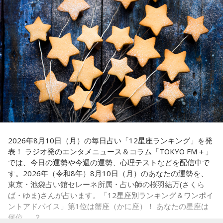
ても前向きになれそう。情熱的な相手を通して自分自身も成
キャラクターデザイン：えびも
「お掃除は、心も清め、パワーも増します」
長できるようです。
アートディレクション：BALCOLONY.
＜番組概要＞
【4位】乙女座（おとめ座）
番組名：Dr.Recella presents 江原啓之 おと語り
思い切りの良さを大事にしてみましょう。出かけるときは、
『カリスマ』は、音楽原作キャラクターラッププロジェクト
放送日時：TOKYO FM／FM 大阪 毎週日曜 22:00～22:25、エ
普段よりもオシャレをすると良いでしょう。モチベーション
『ヒプノシスマイク –Division Rap Battle-』の開発、運営を
フエム山陰 毎週土曜 12:30～12:55
が上がって、何でも上手くできそう。無難な色よりも、挑戦
手掛けるEVIL LINE RECORDSと株式会社Dazedが手掛ける二
出演者：江原啓之、奥迫協子
的な色を選んでみて。
番組Webサイト：
http://www.tfm.co.jp/oto/
次元キャラクターコンテンツ。
【5位】山羊座（やぎ座）
今日は、少し距離を感じていた人と意気投合するなど、心が
【イントロダクション】
温かくなる出来事が起こりそう。一対一で相手とじっくり向
ここはカリスマハウス。今日もカリスマな彼らは己の中のカ
き合ってみると、自分と似ている部分も見つかることでしょ
2026年8月10日（月）の毎日占い「12星座ランキング」を発
リスマ性を日々見つめている。
う。
表！ ラジオ発のエンタメニュース＆コラム「TOKYO FM＋」
では、今日の運勢や今週の運勢、心理テストなどを配信中で
が、彼らはまだ『真のカリスマ』には辿り着けていないと言
【6位】牡牛座（おうし座）
す。2026年（令和8年）8月10日（月）のあなたの運勢を、
マッサージなどをして身体をほぐしましょう。停滞していた
える。故にこうしてカリスマどうしで身を寄せあい、日々カ
東京・池袋占い館セレーネ所属・占い師の桜羽結万(さくら
ものが動きだして、自分がやるべきことが見えてくるようで
リスマ性を育み、さらなる高みを目指すいわば仮住まいの状
ば・ゆま)さんが占います。「12星座別ランキング＆ワンポイ
す。無理をしていたものがあれば手放すようにしましょう。
ントアドバイス」第1位は蟹座（かに座）！ あなたの星座は
態。世間には嘲笑する者もいるだろう。が、カリスマな彼ら
想いに正直になってみて。
何位……？
にはノーダメージ。むしろそういった逆境を糧にさらなるカ