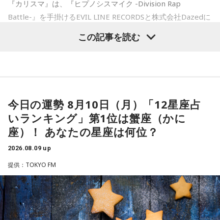
『カリスマ』は、『ヒプノシスマイク -Division Rap
――あまりにも身勝手な男性の振る舞いに、番組パートナー
続いて、人事院が現在力を入れている公務ブランディング
Battle-』を手掛けるEVIL LINE RECORDSと株式会社Dazedに
の奥迫は「そういう方と結婚しなくて良かったんじゃないか
「府省横断チーム」について伺います。2025年7月に立ち上
なと思いました。お嫁さんの立場になっても相談者さんの立
よるキャラクターコンテンツ。YouTubeドラマを中心に、音
がったこの取り組みについて、平野さんは、「各府省の中
この記事を読む
場になっても、どちらにも不誠実な方です。今後もこういう
楽、ライブ、イベントなど様々な展開を続け、2027年1月に
堅・若手職員100人以上が集まり、国家公務員の仕事の魅力
ことが続くことを考えたら、本当に結婚されなくて良かった
の発信を進めています」と説明します。
は待望のTVアニメ放送も決定しています。YouTube累計再生
です！」と断言。江原もこれに100％同意しました。
数は約1.8億回を記録し、新曲公開や周年企画では関連ワード
府省横断チームでは、まず「国家公務員の仕事にはどんな魅
江原：仰る通りですよね。私もそう思う。っていうか、「と
がたびたびXトレンド入りするなど、高い熱量を持つファンコ
力があるのか」というテーマで話し合い、ときには学生とも
てもひょうきんな方で……」じゃなくて、チャラチャラしたア
ミュニティを形成しています。
意見交換しながら、発信の仕方を考えていきました。そし
今日の運勢 8月10日（月）「12星座占
ホですよ、こんなの。早く分かって良かったじゃない。
て、その思いを1つの言葉に込めたブランドメッセージ「国の
いランキング」第1位は蟹座（かに
ミライをつくる、唯一無二の挑戦がある」を策定しました。
このたび、本日8月9日（日）にTACHIKAWA STAGE
奥迫：良かったです。私もそう思います。
座）！ あなたの星座は何位？
GARDENで開催された3DCG LIVE「凡人社プレゼンツ カリス
それとあわせて「6つの種」と呼ぶサブメッセージも発表され
江原：ねえ。そんな男を見抜けなかった自分を恥じるべき。
マハウスツアー 2026夏」DAY2夜公演にて、レギュラーラジ
2026.08.09 up
ています。平野さんは、その1つとして『主語は「日本」対象
それでいて仰るように、結婚される彼女も気の毒ですね。
オ番組『めちゃめちゃカリスマなラジオ』をスタートするこ
は「国民」日本まるごと、自分ごと』を紹介し、「国家公務
提供：TOKYO FM
員の仕事は100兆円を超える国家予算のもとに、未来に向け
とを発表しました。ラジオ番組には、『カリスマ』のキャラ
奥迫：そうなんですよ。こういうことってなかなか……本当に
て一手を打つ、そんなスケールの大きな仕事です。目立つ仕
クターを演じる小野友樹、山中真尋、福原かつみ、細田健
嫌ですね。
事ではない場合もありますが、『自らの手で社会を変える』
太、日向朔公、大河元気、橋詰知久による“七人のカリスマ声
『国民のためを真剣に考える』『国民全員が対象の範囲であ
江原：私はね、他にも（同じようなことをされている女性
優”が出演。毎回2名程度の組み合わせによる輪番制で、作品
る』。そんな“静かな熱”を持って働いている人が多いです。こ