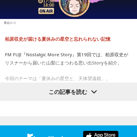
長できるようです。
です。美を感じられると、トゲトゲした気持ちも丸くなりそ
う。今日は、日ごろからお世話になっている人や大切な人と
【4位】乙女座（おとめ座）
の時間を大切にしてみて。
思い切りの良さを大事にしてみましょう。出かけるときは、
番組ロゴ
普段よりもオシャレをすると良いでしょう。モチベーション
【11位】射手座（いて座）
が上がって、何でも上手くできそう。無難な色よりも、挑戦
いろいろ気になってくるようなので、「無」になれるような
柏原収史が届ける夏休みの星空と忘れられない記憶
的な色を選んでみて。
時間を作りましょう。ちょっと手抜きをしたり、昼寝をして
みたり。頑張りすぎないことも大切なようです。家族や友人
【5位】山羊座（やぎ座）
FM FUJI『Nostalgic More Story』第19回では、柏原収史が
との他愛のない会話を楽しむのもアリ。
今日は、少し距離を感じていた人と意気投合するなど、心が
リスナーから届いた山梨にまつわる思い出Storyを紹介。
温かくなる出来事が起こりそう。一対一で相手とじっくり向
【12位】水瓶座（みずがめ座）
き合ってみると、自分と似ている部分も見つかることでしょ
増やすより、減らすことを意識してみましょう。食事も腹八
今回のテーマは「夏休みの星空と、天体望遠鏡」。
う。
分目にすると良いでしょう。何だかイライラするときは、良
この記事を読む
質な水を飲んで深呼吸すると、リラックスできそう。穏やか
子どもの頃に見上げた夜空、友達と過ごした時間、そして大
【6位】牡牛座（おうし座）
な音楽を聞くのもおすすめ。
マッサージなどをして身体をほぐしましょう。停滞していた
人になった今だからこそ感じる懐かしさ。誰もが持つ“あの日
ものが動きだして、自分がやるべきことが見えてくるようで
の記憶”に寄り添う放送回となりました。
【今日の一言メッセージ】
す。無理をしていたものがあれば手放すようにしましょう。
立秋が過ぎ、今日はお盆休み中の方も多い時期。13日の新月
想いに正直になってみて。
に向けて「自分らしさ」を開花させる時です。今日がお仕事
天体望遠鏡で見た夏の夜空
でもお休みでも「心地いいこと」を一つ選択して。自分に正
【7位】天秤座（てんびん座）