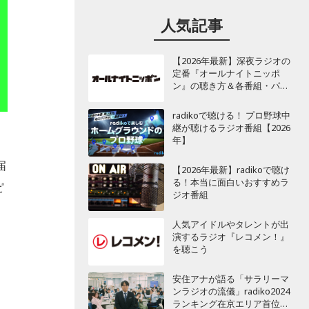
人気記事
【2026年最新】深夜ラジオの
定番『オールナイトニッポ
ン』の聴き方＆各番組・パー
ソナリティ一覧
radikoで聴ける！ プロ野球中
継が聴けるラジオ番組【2026
年】
届
【2026年最新】radikoで聴け
る！本当に面白いおすすめラ
ピ
ジオ番組
人気アイドルやタレントが出
演するラジオ『レコメン！』
を聴こう
安住アナが語る「サラリーマ
ンラジオの流儀」radiko2024
ランキング在京エリア首位