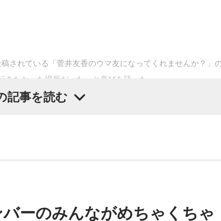
で投稿されている「菅井友香のウマ友になってくれませんか？」
「ずっと行きたかった場所だった」と喜びを語った。
の記事を読む
助ける」をコンセプトに、競走馬として活躍した後、ケガやさまざまな
な居場所を提供する施設。引退後すぐに次の活躍先が決まらな
り、ホースセラピーで活躍する道を探すなど、馬たちの“第二
ってよかったな、素晴らしい素敵な取り組みだなと実際に行か
生活を終えた馬たちが新たな役割を得られる環境の大切さを実
ンバーのみんながめちゃくちゃ