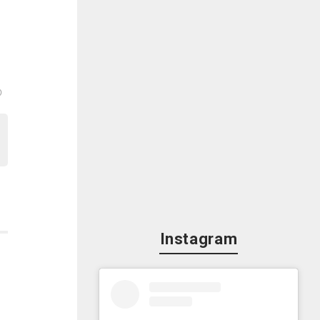
の
事
い
の
Instagram
せ
感