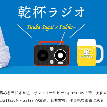
務めるラジオ番組「サントリー生ビールpresents『菅井友香 
21時30分～22時）が放送。菅井友香が滋賀県栗東市にある