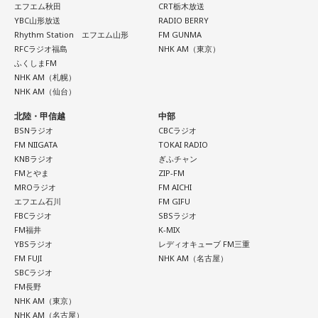
てください。
エフエム秋田
CRT栃木放送
YBC山形放送
RADIO BERRY
Rhythm Station エフエム山形
FM GUNMA
2．身分証……本性は「したたかな悪魔」
RFCラジオ福島
NHK AM（東京）
身分証は「あなた自身の存在」を暗示しています。あなたは
ふくしまFM
窮地に立たされると、何よりまず自分を守り抜く、利己的な
NHK AM（札幌）
タイプ。生き残るための冷徹な判断力は、時に人を出し抜く
NHK AM（仙台）
ほどです。ただ、その強さはあなたや大切なものを守るため
の武器にもなるでしょう。
北陸・甲信越
中部
BSNラジオ
CBCラジオ
3．乾電池……本性は「気まぐれな人間」
FM NIIGATA
TOKAI RADIO
KNBラジオ
ぎふチャン
乾電池は「内に秘めたエネルギー」を暗示しています。あな
FMとやま
ZIP-FM
たは追い詰められると、理屈より先に、その時の衝動でとっ
MROラジオ
FM AICHI
さに動く本能タイプ。ある意味では、いちばん人間らしいか
エフエム石川
FM GIFU
もしれません。勢いが吉と出ることも多いですが、一呼吸置
FBCラジオ
SBSラジオ
いて考える癖もつけてみて。
FM福井
K-MIX
YBSラジオ
レディオキューブ FM三重
4．懐中電灯……本性は「冷静な神様!?」
FM FUJI
NHK AM（名古屋）
懐中電灯は「今後の見通し」を暗示しています。あなたは極
SBCラジオ
限の場面でもパニックにならず、状況を一歩引いて見極める
FM長野
冷静沈着なタイプ。感情に飲まれず、俯瞰して考えられるタ
NHK AM（東京）
NHK AM（名古屋）