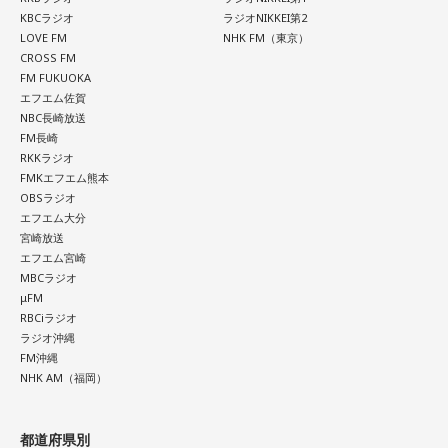
KBCラジオ
ラジオNIKKEI第2
LOVE FM
NHK FM（東京）
CROSS FM
FM FUKUOKA
エフエム佐賀
NBC長崎放送
FM長崎
RKKラジオ
FMKエフエム熊本
OBSラジオ
エフエム大分
宮崎放送
エフエム宮崎
MBCラジオ
μFM
RBCiラジオ
ラジオ沖縄
FM沖縄
NHK AM（福岡）
都道府県別