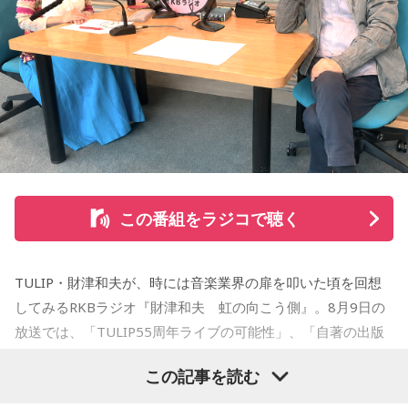
この番組をラジコで聴く
TULIP・財津和夫が、時には音楽業界の扉を叩いた頃を回想
してみるRKBラジオ『財津和夫 虹の向こう側』。8月9日の
放送では、「TULIP55周年ライブの可能性」、「自著の出版
記念イベントの裏話」、「デビュー時の音楽業界」、といっ
この記事を読む
た古今のトピックスが盛りだくさんです。