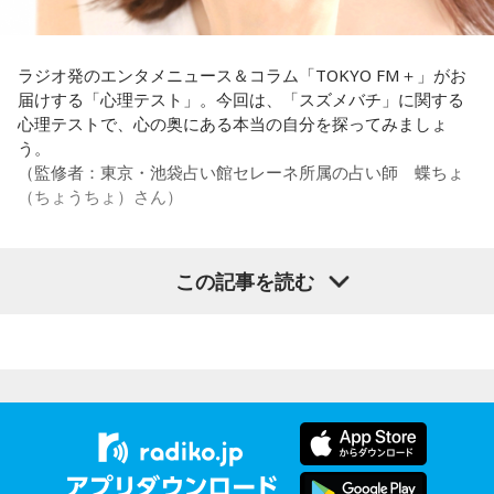
い？ 何があるか分からないからさ」と持論を語ります。その
意見にカミムラも納得しつつも、「ちゃんと挨拶をしない人
間は時代的に増えていますね」とリアルな実情を明かしま
ラジオ発のエンタメニュース＆コラム「TOKYO FM＋」がお
す。
届けする「心理テスト」。今回は、「スズメバチ」に関する
心理テストで、心の奥にある本当の自分を探ってみましょ
また、有吉は「吉本（興業）は縦がちゃんとしているじゃ
う。
ん。それは養成所でもそういう教えがあるんだろうし、先輩
（監修者：東京・池袋占い館セレーネ所属の占い師 蝶ちょ
からも受け継がれるからだと思うんだよね」と他事務所と比
（ちょうちょ）さん）
較しつつ、「太田プロはゆるいから……酒井のせいで（笑）」
と冗談交じりに言うと、酒井も「俺のせいじゃないと思いま
すけどね」とすぐさまツッコミを入れていました。
この記事を読む
【質問】
＜番組概要＞
家でくつろいでいると、突然、大きなスズメバチが部屋に飛
番組名：有吉弘行のSUNDAY NIGHT DREAMER
び込んできました。
放送日時：毎週日曜 20:00～21:55
あなたは慌てて、荷物をつかんで部屋の外へ逃げ出します。
放送エリア：TOKYO FMをのぞくJFN全国25局ネット
安全な場所までたどり着き、ほっと一息。
パーソナリティ：有吉弘行
ふと見ると、あなたは無我夢中で、あるものを握りしめてい
番組Webサイト：
https://jfn-pods.com/program/27400
ました。
音声コンテンツプラットフォーム「JFN Pods」ではスペシャ
それは何でしたか？次の中から近いものを1つ選んでくださ
ル音声も配信中！
い。