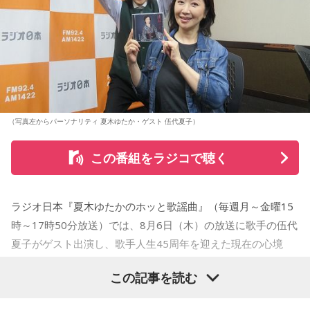
（写真左からパーソナリティ 夏木ゆたか・ゲスト 伍代夏子）
この番組をラジコで聴く
ラジオ日本『夏木ゆたかのホッと歌謡曲』（毎週月～金曜15
時～17時50分放送）では、8月6日（木）の放送に歌手の伍代
夏子がゲスト出演し、歌手人生45周年を迎えた現在の心境
や、デビュー当時の苦労について語った。
この記事を読む
番組では、前作「しゃんしゃん牡丹」の制作秘話を紹介。伍