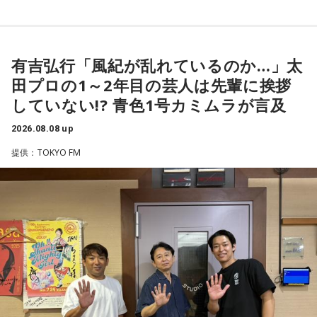
すごいんです。それを食い止めたり、押し返したりするため
◆太田プロの若手芸人事情
には、前半よりもエネルギーをもっと使わなきゃいけないけ
れども、ブラジルのものすごい勢いにのまれてしまった。た
有吉は、若手芸人と接する機会の多いカミムラに聞きたいこ
だ、これは日本だけではなく、アルゼンチンと対戦したイン
とがあると切り出し、「賞レースで結果を残していないコン
有吉弘行「風紀が乱れているのか…」太
グランドもそういう展開になったんですよ。サッカーってそ
ビ、（芸歴18年目の）ぐりんぴーすがよく愚痴をこぼしてい
田プロの1～2年目の芸人は先輩に挨拶
ういうスポーツなんですよね。
るのは、最近の後輩は挨拶をしてくれないんだって（笑）」
していない!? 青色1号カミムラが言及
と暴露します。
つまり、ベンチから何か言っても（すぐに戦術を）変えられ
2026.08.08 up
るほど簡単なスポーツではないんです。なぜならば、相手が
有吉自身は、今では後輩から挨拶されないことがまったくな
それに対してまた変化をしてくるから。だから“個”の力を高め
いため分からないと前置きしつつ、「ぐりんぴーすがそう言
提供：TOKYO FM
て、時間をつくれる選手が重要になってくるということです
っていたから……その辺はどう？ 風紀が乱れているかどうか」
ね。
と質問します。
◆世界で戦うために必要な“個”の力
これに対して、カミムラは「ぐりんぴーすさんが言っている
のは、1～2年目の芸人の子たちだと思うんですけど……たぶ
藤木：今回、日本代表はケガ人が続出しましたが、それでも
ん、その子たちは本当に挨拶していないと思います」と苦笑
あの戦いができたというのは、選手層も相当厚くなったとい
い。有吉が「なんでなの？」と尋ねると、カミムラは「こん
うことでしょうか？
なことを言うのもあれですけど、（ぐりんぴーすさんが）ど
ういう先輩か分かっていないんだと思います」と正直に語り
福田：そうですね。選手層は厚くなっているし、森保監督の
ます。