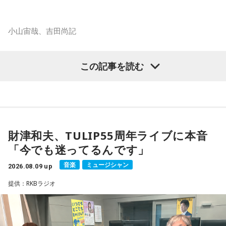
スマホがない時代だからこそ残った景色
その後、K君のお父さんに連れて行ってもらった清里で見た星
小山宙哉、吉田尚記
空。
マンガ大賞の発起人にも名を連ねる吉田尚記アナウンサーが
この記事を読む
当時はスマホもなく、写真を撮ることもできませんでした。
パーソナリティを務め、漫画にまつわるゲストを迎えるポッ
ドキャスト番組『マンガのラジオ supported by viviON』
それでも、みんなで「わぁ、綺麗だね」と言いながら同じ空
（毎週日曜 18時頃配信）の地上波特別番組で、 「宇宙兄弟」
を見上げた時間は、今も鮮明な思い出として残っています。
の漫画家・小山宙哉がゲスト出演する。
財津和夫、TULIP55周年ライブに本音
柏原収史も、友達の家に泊まり、夜更かしをしながら星空を
18年に及ぶ「宇宙兄弟」の連載完結のタイミングでの出演と
「今でも迷ってるんです」
見るという夏休みならではの体験に触れながら、「記憶に焼
なり、「宇宙兄弟」誕生のエピソードや「キャラクターに出
きつく景色」について語りました。
会う」というキャラクター造形について、ストーリーの発想
音楽
ミュージシャン
2026.08.09 up
と科学的裏付けについて等、様々な話を伺っていく。
提供：RKBラジオ
便利になった今だからこそ、ただ景色を眺める時間の大切さ
を感じるエピソードです。
小山宙哉をゲストに迎える特別番組『マンガのラジオ 宇宙兄
弟スペシャル supported by viviON』は8月16日（日）19時