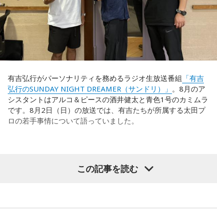
「誰が出ても同じような戦いができる準備をしてきた」とい
う言葉がその通りであることを、グループステージで証明で
それを受け、有吉は「でもさ、この世界に入ったら俺だって
きていたと思います。でも、そこから上に行くためには、や
（若手の頃は）誰か分からない人にも一応挨拶するじゃな
っぱり“個の力”が必要だったかなと感じています。
い？ 何があるか分からないからさ」と持論を語ります。その
意見にカミムラも納得しつつも、「ちゃんと挨拶をしない人
世界で見ても、日本だけでなく主力の選手がケガする国は
間は時代的に増えていますね」とリアルな実情を明かしま
多々あって、それでも勝ち上がっていく力が必要なのがW杯
す。
なんです。そういう意味では、確かに選手層は厚くなったけ
有吉弘行がパーソナリティを務めるラジオ生放送番組
「有吉
れども、さらに“個”の力を高めながら、選手層をもっと厚くし
弘行のSUNDAY NIGHT DREAMER（サンドリ）」
。8月のア
また、有吉は「吉本（興業）は縦がちゃんとしているじゃ
なきゃいけない。ベスト16・ベスト8に進む国と比べたとき
シスタントはアルコ＆ピースの酒井健太と青色1号のカミムラ
ん。それは養成所でもそういう教えがあるんだろうし、先輩
に、そこまでの選手層だったのかというと、まだまだ厚くし
です。8月2日（日）の放送では、有吉たちが所属する太田プ
からも受け継がれるからだと思うんだよね」と他事務所と比
ていかないとダメなのではないか、ということなんだと思い
ロの若手事情について語っていました。
較しつつ、「太田プロはゆるいから……酒井のせいで（笑）」
ます。
と冗談交じりに言うと、酒井も「俺のせいじゃないと思いま
すけどね」とすぐさまツッコミを入れていました。
ただ、あれだけケガ人が出て、誰が出ても同じようなサッカ
（左から）酒井健太、有吉弘行、カミムラ
ーができて、グループステージをああいう形で抜けられたと
＜番組概要＞
この記事を読む
いうのは今までなかったことですし、力がついているのは事
番組名：有吉弘行のSUNDAY NIGHT DREAMER
実ですね。
放送日時：毎週日曜 20:00～21:55
放送エリア：TOKYO FMをのぞくJFN全国25局ネット
◆太田プロの若手芸人事情
藤木：そんな日本代表を僕たちも応援したいと思います。
パーソナリティ：有吉弘行