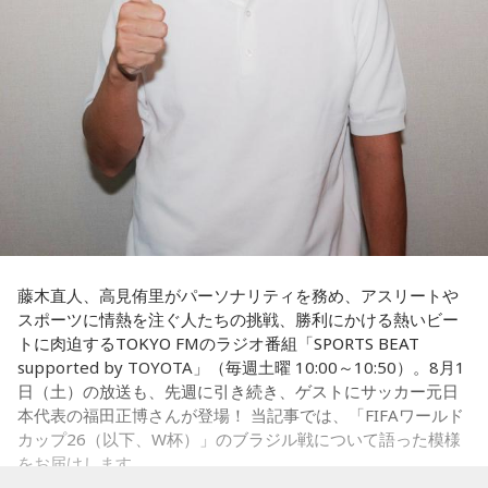
さらに、趣味についてもトークを展開。愛犬と過ごす時間を
増やすために驚くべきあるものを購入したと言う。さて何を
購入したのか…？ 詳しくはradikoタイムフリーで！
藤木直人、高見侑里がパーソナリティを務め、アスリートや
スポーツに情熱を注ぐ人たちの挑戦、勝利にかける熱いビー
トに肉迫するTOKYO FMのラジオ番組「SPORTS BEAT
supported by TOYOTA」（毎週土曜 10:00～10:50）。8月1
日（土）の放送も、先週に引き続き、ゲストにサッカー元日
本代表の福田正博さんが登場！ 当記事では、「FIFAワールド
カップ26（以下、W杯）」のブラジル戦について語った模様
をお届けします。