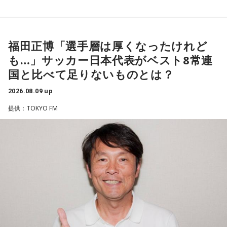
代さんは、曲を受け取ると映像や物語が自然と頭に浮かび、
「こんな女性像を描きたい」「琴や三味線を取り入れたい」
など、自らイメージを提案しながら作品づくりに参加してい
福田正博「選手層は厚くなったけれど
ることを明かした。また、歌手はレコーディングを終えた
も…」サッカー日本代表がベスト8常連
後、自分自身が“演出家”となって楽曲を育てていく仕事でもあ
国と比べて足りないものとは？
ると語り、長年培ってきた表現者としての思いを語った。
2026.08.09 up
一方で、デビュー当時は決して順風満帆ではなかった。デビ
提供：TOKYO FM
ューから間もなく所属レコード会社がなくなり、「どこへ行
けばいいの？」と途方に暮れたことや、芸名を何度も変えな
がら挑戦を続けてきた日々を振り返る。それでも諦めずに歌
い続けた経験が、45周年記念シングル「露天の花」に込めた
「どんな環境でも花は咲く」「その場所で咲く花がある」と
いうメッセージにつながっていると話した。人生は何度でも
立ち上がれるという応援歌は、自身の歩みそのものでもある
という。