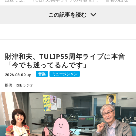
す大ヒット作品となり2026年6月完結。
記念イベントの裏話」、「デビュー時の音楽業界」、といっ
この記事を読む
た古今のトピックスが盛りだくさんです。
【近刊】
『宇宙兄弟』完結 46巻
■番組タイトル：『マンガのラジオ 宇宙兄弟スペシャル
supported by viviON』
■放送日時：2026年8月16日（日） 19時～20時
財津和夫、TULIP55周年ライブに本音
■パーソナリティ：吉田尚記
「今でも迷ってるんです」
■ゲスト：小山宙哉
■メールアドレス：
manga@1242.com
音楽
ミュージシャン
2026.08.09 up
■公式Xアカウント：@MANGARADIO1242
提供：RKBラジオ
■ハッシュタグ：#マンガのラジオ
■番組HP：
https://manga-no-radio.com/