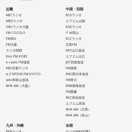
イプです。ただ、いつも冷静すぎると近寄りがたく見られる
こともあるので、時には素直になってみましょう。
近畿
中国・四国
ABCラジオ
BSSラジオ
＊
MBSラジオ
エフエム山陰
OBCラジオ大阪
RSKラジオ
天使も悪魔も、どちらもあなたの一部。自分の中の両方を知
FM COCOLO
ＦＭ岡山
っておくことが、いざという時の本当の強さになるのかもし
FM802
RCCラジオ
FM大阪
広島FM
れません。
ラジオ関西
KRY山口放送
Kiss FM KOBE
エフエム山口
■監修者プロフィール：蝶ちょ（ちょうちょ）
e-radio FM滋賀
JRT四国放送
池袋占い館セレーネ所属。電話占いメルにも出演。第六感で
KBS京都ラジオ
FM徳島
人の想いを捉える羅針盤ヒーラー。霊感タロット、四柱推
α-STATION FM KYOTO
RNC西日本放送
命、宿曜占星術でオーダーメイドの鑑定を手掛ける。転職、
wbs和歌山放送
FM香川
結婚、離別など多くの経験から、今どう動くべきか悩む人に
NHK AM（大阪）
RNB南海放送
寄り添いナビゲートする。
FM愛媛
Webサイト：
https://selene-uranai.com/
RKC高知放送
YouTube：
https://www.youtube.com/@ataru-uranai
エフエム高知
NHK AM（広島）
NHK AM（松山）
九州・沖縄
全国
RKBラジオ
ラジオNIKKEI第1