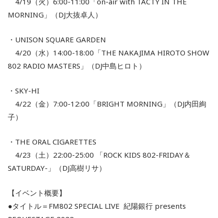
4/19（火）6:00-11:00「on-air with TACTY IN THE
MORNING」（DJ大抜卓人）
・UNISON SQUARE GARDEN
4/20（水）14:00-18:00「THE NAKAJIMA HIROTO SHOW
802 RADIO MASTERS」（DJ中島ヒロト）
・SKY-HI
4/22（金）7:00-12:00「BRIGHT MORNING」（DJ内田絢
子）
・THE ORAL CIGARETTES
4/23（土）22:00-25:00 「ROCK KIDS 802-FRIDAY＆
SATURDAY-」（DJ高樹リサ）
【イベント概要】
●タイトル＝FM802 SPECIAL LIVE 紀陽銀行 presents