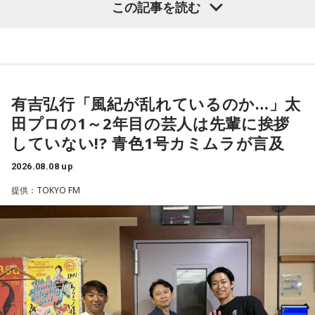
この記事を読む
福田正博さん
1966年生まれの福田正博さんは、日本人初のJリーグ得点王に
輝き、Jリーグ通算228試合出場93得点を挙げ、日本代表では
有吉弘行「風紀が乱れているのか…」太
45試合出場で9ゴールを記録するなど活躍を見せ、1993年に
田プロの1～2年目の芸人は先輩に挨拶
はW杯アジア地区最終予選にも出場しました。2002年に現役
していない!? 青色1号カミムラが言及
を引退した後は、サッカー解説者としてメディアでの活動の
ほか、講演会やサッカー教室をおこなうなど、自身の経験を
2026.08.08 up
活かしながら幅広く活動しています。
提供：TOKYO FM
◆福田正博がW杯ブラジル戦を総括
藤木：ブラジル戦で、前半は佐野海舟選手の素晴らしいイン
ターセプトからのゴールがありましたし、前半の終了間際に
は日本がボールを持つ時間もありました。しかし、後半に入
ってからブラジルが戦略を変えてきて、日本が一方的に押し
込まれてしまった。試合のなかで具体的な戦術が打ち出せな
かったと考えると、（選手のなかに）もう少し具体的な戦略