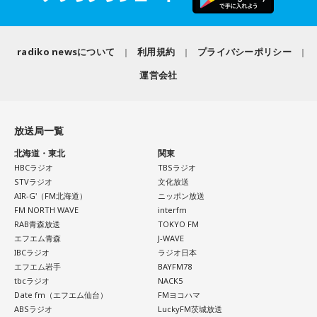
1． 鳩のぬいぐるみ
2． パスポートなどの身分証
radiko newsについて
利用規約
プライバシーポリシー
3． 買ったばかりの乾電池
4． 懐中電灯
運営会社
【解説】
この心理テストでわかることは、追い詰められた時に出る、
放送局一覧
あなたの「究極の裏の顔」です。
とっさに握りしめたものは、あなたが窮地で無意識に守ろう
北海道・東北
関東
とする「本当に大切なもの」を暗示しています。冷静ではい
HBCラジオ
TBSラジオ
られない極限の場面でこそ、普段は隠れているあなたの本性
STVラジオ
文化放送
AIR-G'（FM北海道）
ニッポン放送
が表に出るのです。
FM NORTH WAVE
interfm
RAB青森放送
TOKYO FM
【解答】
エフエム青森
J-WAVE
1．鳩のぬいぐるみ……本性は「愛情深い天使」
IBCラジオ
ラジオ日本
鳩のぬいぐるみは「愛情」を暗示しています。あなたは追い
エフエム岩手
BAYFM78
詰められても、自分より大切な誰かを思い浮かべる、利他的
tbcラジオ
NACK5
なタイプ。窮地でこそ人にやさしくできる、あたたかい心の
Date fm（エフエム仙台）
FMヨコハマ
持ち主です。ただ、自分を後回しにしすぎないよう気をつけ
ABSラジオ
LuckyFM茨城放送