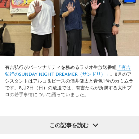
を示す人、ブレーンが必要なのかなと素人目には思ってしま
うのですが……。
福田：そういう見方も当然ありますし、それができれば一番
いいと思うのですが、森保監督は帰国後の会見で「戦術は後
出しジャンケンだ」と言っていたんです。どういうことかと
いうと、自分たちが変えたら相手がまた変えてくる、それに
対してまた変えていかなきゃならない。ベンチでその都度
（戦術を）言い続けても、向こうが変えてきたら、その変化
有吉弘行がパーソナリティを務めるラジオ生放送番組
「有吉
に対して変化しなきゃいけない。「こういうやり方をしま
弘行のSUNDAY NIGHT DREAMER（サンドリ）」
。8月のア
す」「だったらこう対応します」と。
シスタントはアルコ＆ピースの酒井健太と青色1号のカミムラ
です。8月2日（日）の放送では、有吉たちが所属する太田プ
そうすると、対応された側がまた変えてくるんですよ、それ
ロの若手事情について語っていました。
も試合中に。ですから、ベンチからでも戦術や戦略はある程
度言えますけど、ピッチのなかで選手たちがそれを感じて、
対応していく能力を高めていくのがサッカーにおいて一番重
要なんです。
（左から）酒井健太、有吉弘行、カミムラ
この記事を読む
ブラジル戦のときも「守ろう」という気持ちはなくても、ブ
ラジルが1点負けていたときに、前に出てくるエネルギーって