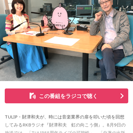
山梨の風景とともに蘇る夏の記憶
から放送。放送後には、地上波本編で未公開の音源を含むデ
ィレクターズカット版のポッドキャスト配信も予定してい
『Nostalgic More Story』では、山梨にまつわる風景や、大
る。
切な人との思い出を紹介しています。
【小山宙哉プロフィール】
今回の放送では、夏の夜空をきっかけに、子どもの頃の純粋
1978年生 京都府出身 京都市立銅駝美術工芸高等学校（現：
な感動や、時間が経っても色あせない記憶が届けられまし
京都市立美術工芸高等学校）、大阪市立デザイン教育研究所
た。
卒業。デザイン会社勤務を経て、「モーニング」に持ち込み
をした『ジジジイ』で第14回MANGA OPEN審査委員賞（わ
放送で紹介されたStoryの続きをぜひradikoのタイムフリーで
たせせいぞう賞）受賞。『劇団JET’S』で第15回MANGA
お楽しみください。
OPEN大賞受賞。2006年『ハルジャン』『ジジジイ-GGG-』
を連載。
この番組をラジコで聴く
2007年12月、初の週刊連載作品『宇宙兄弟』連載開始。同作
で2010年 第56回小学館漫画賞一般向け部門、2011年 第35回
TULIP・財津和夫が、時には音楽業界の扉を叩いた頃を回想
講談社漫画賞一般部門、2014年 手塚治虫文化賞読者賞を受
してみるRKBラジオ『財津和夫 虹の向こう側』。8月9日の
賞。TVアニメ、実写映画等、多くのメディアミックスを果た
放送では、「TULIP55周年ライブの可能性」、「自著の出版