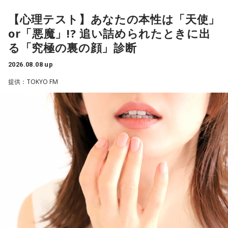
番組Webサイト：
https://jfn-pods.com/program/27400
有吉は、若手芸人と接する機会の多いカミムラに聞きたいこ
音声コンテンツプラットフォーム「JFN Pods」ではスペシャ
とがあると切り出し、「賞レースで結果を残していないコン
【心理テスト】あなたの本性は「天使」
ル音声も配信中！
ビ、（芸歴18年目の）ぐりんぴーすがよく愚痴をこぼしてい
（左から）福田正博さん、藤木直人、高見侑里
or「悪魔」!? 追い詰められたときに出
るのは、最近の後輩は挨拶をしてくれないんだって（笑）」
る「究極の裏の顔」診断
と暴露します。
＜番組概要＞
2026.08.08 up
番組名：SPORTS BEAT supported by TOYOTA
有吉自身は、今では後輩から挨拶されないことがまったくな
放送日時：毎週土曜 10:00～10:50
いため分からないと前置きしつつ、「ぐりんぴーすがそう言
提供：TOKYO FM
パーソナリティ：藤木直人、高見侑里
っていたから……その辺はどう？ 風紀が乱れているかどうか」
番組Webサイト：
https://www.tfm.co.jp/beat/
と質問します。
番組公式X：
@SPORTSBEAT_TFM
これに対して、カミムラは「ぐりんぴーすさんが言っている
のは、1～2年目の芸人の子たちだと思うんですけど……たぶ
ん、その子たちは本当に挨拶していないと思います」と苦笑
い。有吉が「なんでなの？」と尋ねると、カミムラは「こん
なことを言うのもあれですけど、（ぐりんぴーすさんが）ど
ういう先輩か分かっていないんだと思います」と正直に語り
ます。
それを受け、有吉は「でもさ、この世界に入ったら俺だって
（若手の頃は）誰か分からない人にも一応挨拶するじゃな