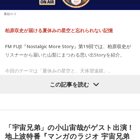
番組ロゴ
柏原収史が届ける夏休みの星空と忘れられない記憶
FM FUJI『Nostalgic More Story』第19回では、柏原収史が
リスナーから届いた山梨にまつわる思い出Storyを紹介。
今回のテーマは「夏休みの星空と、天体望遠鏡」。
この記事を読む
子どもの頃に見上げた夜空、友達と過ごした時間、そして大
人になった今だからこそ感じる懐かしさ。誰もが持つ“あの日
の記憶”に寄り添う放送回となりました。
天体望遠鏡で見た夏の夜空
「宇宙兄弟」の小山宙哉がゲスト出演！
地上波特番『マンガのラジオ 宇宙兄弟
今回紹介されたのは、ラジオネーム「雪見だいふく」さんか