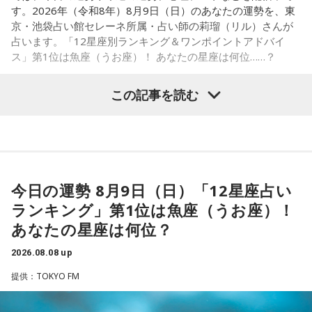
す。2026年（令和8年）8月9日（日）のあなたの運勢を、東
■髙津臣吾 コメント
京・池袋占い館セレーネ所属・占い師の莉瑠（リル）さんが
占います。「12星座別ランキング＆ワンポイントアドバイ
「ショウアップナイター」をお聴きの皆さま、ご無沙汰して
ス」第1位は魚座（うお座）！ あなたの星座は何位……？
おります。
ペナントレース終盤の神宮球場、一つ一つのプレーの重みが
この記事を読む
増す独特の緊張感を、ラジオを通じてお伝えできればと思い
ます。
【1位】魚座（うお座）
よろしくお願いします！
恋愛運が好調で楽しい運気の1日となりそうです。今日は好き
な人に積極的にアプローチをしてみるのも良さそうです。ラ
ッキーカラーは水色。
今日の運勢 8月9日（日）「12星座占い
ランキング」第1位は魚座（うお座）！
【2位】蟹座（かに座）
好調な運気で心地よく過ごせる1日となりそうです。直感が冴
あなたの星座は何位？
「ニッポン放送ショウアップナイター ヤクルト×DeNA」
えやすい運気なので、選択に迷った際は自分の直感を参考に
■放送日時：8月15日（土） 17時50分～試合終了 （延長対
2026.08.08 up
してみてください。
応あり）
提供：TOKYO FM
【3位】蠍座（さそり座）
■スペシャルゲスト解説：髙津臣吾
学びや成長ができそうな1日です。今日は視野が広がりやすく
■実況：師岡正雄アナウンサー