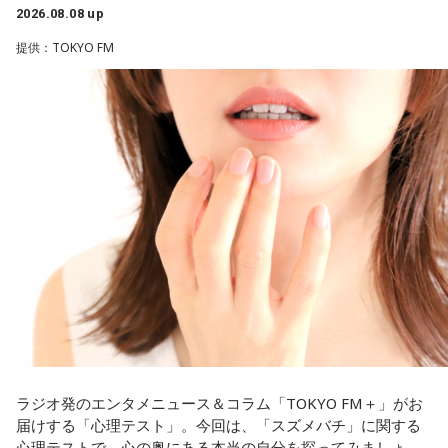
＜番組概要＞
2026.08.08 up
番組名：SPORTS BEAT supported by TOYOTA
有吉自身は、今では後輩から挨拶されないことがまったくな
放送日時：毎週土曜 10:00～10:50
いため分からないと前置きしつつ、「ぐりんぴーすがそう言
提供：TOKYO FM
パーソナリティ：藤木直人、高見侑里
っていたから……その辺はどう？ 風紀が乱れているかどうか」
番組Webサイト：
https://www.tfm.co.jp/beat/
と質問します。
番組公式X：
@SPORTSBEAT_TFM
これに対して、カミムラは「ぐりんぴーすさんが言っている
のは、1～2年目の芸人の子たちだと思うんですけど……たぶ
ん、その子たちは本当に挨拶していないと思います」と苦笑
い。有吉が「なんでなの？」と尋ねると、カミムラは「こん
なことを言うのもあれですけど、（ぐりんぴーすさんが）ど
ういう先輩か分かっていないんだと思います」と正直に語り
ます。
それを受け、有吉は「でもさ、この世界に入ったら俺だって
（若手の頃は）誰か分からない人にも一応挨拶するじゃな
い？ 何があるか分からないからさ」と持論を語ります。その
意見にカミムラも納得しつつも、「ちゃんと挨拶をしない人
間は時代的に増えていますね」とリアルな実情を明かしま
ラジオ発のエンタメニュース＆コラム「TOKYO FM＋」がお
す。
届けする「心理テスト」。今回は、「スズメバチ」に関する
心理テストで、心の奥にある本当の自分を探ってみましょ