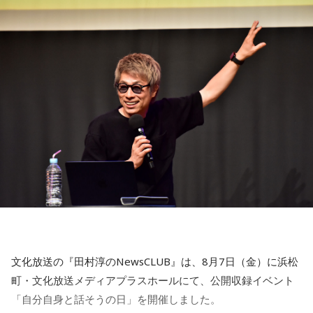
を大切に過ごしてみましょう。
心と身体のメンテナンスを意識しましょう。たくさん睡眠を
取ってリフレッシュするのも良さそうです。
【4位】山羊座（やぎ座）
対人運が好調です。今日は1対1のコミュニケーションが大切
【12位】射手座（いて座）
な日。パートナーや大切な友人と深い話をしたり、普段は話
心のモヤモヤが目立つような日です。今日は頑張らず、1人の
しづらい話題を取り上げてみたりするには良いタイミングで
時間を大切にしたり、のんびり過ごす時間を持つようにしま
す。
しょう。
【5位】牡牛座（おうし座）
【今日の一言メッセージ】
趣味や友達付き合いが活発な運気です。今日は心の充実感を
今日は不要なものを手放したり、今後の計画を見直すことを
感じやすい日なので、好きなことをとことん楽しみましょ
心掛けると良い日です。
う。ラッキーアイテムは、炭酸水。
■監修者プロフィール：莉瑠（リル）
【6位】乙女座（おとめ座）
東京・池袋占い館セレーネ所属。10代に占いに出会い、勉
人付き合いが好調で、楽しいことが広がっていくような運気
強、コミュニケーションなどの苦手な部分を克服。成績も最
です。今日は色々な人と積極的にコミュニケーションをとっ
下位からトップに。OL、芸能活動を経て、悩みやコンプレッ
ていきましょう。
クスを持つ方に寄り添いたいと本格的に占いの世界に進出。
文化放送の『田村淳のNewsCLUB』は、8月7日（金）に浜松
SATORI電話占い月間ランキング連続1位。占いコンテンツ
【7位】牡羊座（おひつじ座）
町・文化放送メディアプラスホールにて、公開収録イベント
『莉瑠と龍神様の絶対神託』リリース。
マイペースに過ごせると良い日です。今日は部屋の片付けを
「自分自身と話そうの日」を開催しました。
Webサイト：
https://selene-uranai.com/
したり、書類の整理をしたり、身の回りの整理を心掛けて過