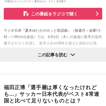
（写真左からパーソナリティ 夏木ゆたか・ゲスト 伍代夏子）
この番組をラジコで聴く
ラジオ日本『夏木ゆたかのホッと歌謡曲』（毎週月～金曜15
時～17時50分放送）では、8月6日（木）の放送に歌手の伍代
夏子がゲスト出演し、歌手人生45周年を迎えた現在の心境
や、デビュー当時の苦労について語った。
この記事を読む
番組では、前作「しゃんしゃん牡丹」の制作秘話を紹介。伍
代さんは、曲を受け取ると映像や物語が自然と頭に浮かび、
「こんな女性像を描きたい」「琴や三味線を取り入れたい」
など、自らイメージを提案しながら作品づくりに参加してい
福田正博「選手層は厚くなったけれど
ることを明かした。また、歌手はレコーディングを終えた
も…」サッカー日本代表がベスト8常連
後、自分自身が“演出家”となって楽曲を育てていく仕事でもあ
国と比べて足りないものとは？
ると語り、長年培ってきた表現者としての思いを語った。