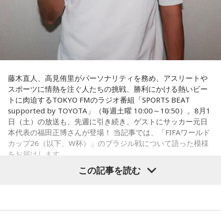
対してまた変えていかなきゃならない。ベンチでその都度
（戦術を）言い続けても、向こうが変えてきたら、その変化
に対して変化しなきゃいけない。「こういうやり方をしま
す」「だったらこう対応します」と。
そうすると、対応された側がまた変えてくるんですよ、それ
も試合中に。ですから、ベンチからでも戦術や戦略はある程
度言えますけど、ピッチのなかで選手たちがそれを感じて、
藤木直人、高見侑里がパーソナリティを務め、アスリートや
対応していく能力を高めていくのがサッカーにおいて一番重
スポーツに情熱を注ぐ人たちの挑戦、勝利にかける熱いビー
要なんです。
トに肉迫するTOKYO FMのラジオ番組「SPORTS BEAT
supported by TOYOTA」（毎週土曜 10:00～10:50）。8月1
ブラジル戦のときも「守ろう」という気持ちはなくても、ブ
日（土）の放送も、先週に引き続き、ゲストにサッカー元日
ラジルが1点負けていたときに、前に出てくるエネルギーって
本代表の福田正博さんが登場！ 当記事では、「FIFAワールド
すごいんです。それを食い止めたり、押し返したりするため
カップ26（以下、W杯）」のブラジル戦について語った模様
には、前半よりもエネルギーをもっと使わなきゃいけないけ
をお届けします。
れども、ブラジルのものすごい勢いにのまれてしまった。た
この記事を読む
だ、これは日本だけではなく、アルゼンチンと対戦したイン
グランドもそういう展開になったんですよ。サッカーってそ
福田正博さん
ういうスポーツなんですよね。
つまり、ベンチから何か言っても（すぐに戦術を）変えられ