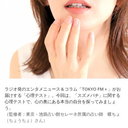
【解説】
この心理テストでわかることは、追い詰められた時に出る、
あなたの「究極の裏の顔」です。
とっさに握りしめたものは、あなたが窮地で無意識に守ろう
とする「本当に大切なもの」を暗示しています。冷静ではい
られない極限の場面でこそ、普段は隠れているあなたの本性
が表に出るのです。
【解答】
1．鳩のぬいぐるみ……本性は「愛情深い天使」
鳩のぬいぐるみは「愛情」を暗示しています。あなたは追い
詰められても、自分より大切な誰かを思い浮かべる、利他的
なタイプ。窮地でこそ人にやさしくできる、あたたかい心の
ラジオ発のエンタメニュース＆コラム「TOKYO FM＋」がお
持ち主です。ただ、自分を後回しにしすぎないよう気をつけ
届けする「心理テスト」。今回は、「スズメバチ」に関する
てください。
心理テストで、心の奥にある本当の自分を探ってみましょ
う。
2．身分証……本性は「したたかな悪魔」
（監修者：東京・池袋占い館セレーネ所属の占い師 蝶ちょ
身分証は「あなた自身の存在」を暗示しています。あなたは
（ちょうちょ）さん）
窮地に立たされると、何よりまず自分を守り抜く、利己的な