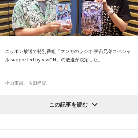
ニッポン放送で特別番組『マンガのラジオ 宇宙兄弟スペシャ
ル supported by viviON』の放送が決定した。
小山宙哉、吉田尚記
マンガ大賞の発起人にも名を連ねる吉田尚記アナウンサーが
この記事を読む
パーソナリティを務め、漫画にまつわるゲストを迎えるポッ
ドキャスト番組『マンガのラジオ supported by viviON』
（毎週日曜 18時頃配信）の地上波特別番組で、 「宇宙兄弟」
の漫画家・小山宙哉がゲスト出演する。