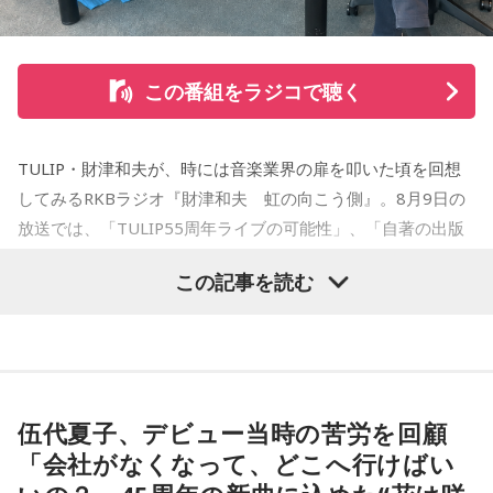
たせせいぞう賞）受賞。『劇団JET’S』で第15回MANGA
OPEN大賞受賞。2006年『ハルジャン』『ジジジイ-GGG-』
を連載。
この番組をラジコで聴く
2007年12月、初の週刊連載作品『宇宙兄弟』連載開始。同作
で2010年 第56回小学館漫画賞一般向け部門、2011年 第35回
TULIP・財津和夫が、時には音楽業界の扉を叩いた頃を回想
講談社漫画賞一般部門、2014年 手塚治虫文化賞読者賞を受
してみるRKBラジオ『財津和夫 虹の向こう側』。8月9日の
賞。TVアニメ、実写映画等、多くのメディアミックスを果た
放送では、「TULIP55周年ライブの可能性」、「自著の出版
す大ヒット作品となり2026年6月完結。
記念イベントの裏話」、「デビュー時の音楽業界」、といっ
この記事を読む
た古今のトピックスが盛りだくさんです。
【近刊】
『宇宙兄弟』完結 46巻
■番組タイトル：『マンガのラジオ 宇宙兄弟スペシャル
supported by viviON』
■放送日時：2026年8月16日（日） 19時～20時
伍代夏子、デビュー当時の苦労を回顧
■パーソナリティ：吉田尚記
「会社がなくなって、どこへ行けばい
■ゲスト：小山宙哉
■メールアドレス：
manga@1242.com