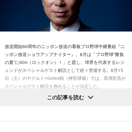
とっさに握りしめたものは、あなたが窮地で無意識に守ろう
っておくことが、いざという時の本当の強さになるのかもし
とする「本当に大切なもの」を暗示しています。冷静ではい
れません。
られない極限の場面でこそ、普段は隠れているあなたの本性
が表に出るのです。
■監修者プロフィール：蝶ちょ（ちょうちょ）
池袋占い館セレーネ所属。電話占いメルにも出演。第六感で
【解答】
人の想いを捉える羅針盤ヒーラー。霊感タロット、四柱推
1．鳩のぬいぐるみ……本性は「愛情深い天使」
命、宿曜占星術でオーダーメイドの鑑定を手掛ける。転職、
放送開始60周年のニッポン放送の看板プロ野球中継番組『ニ
鳩のぬいぐるみは「愛情」を暗示しています。あなたは追い
結婚、離別など多くの経験から、今どう動くべきか悩む人に
ッポン放送ショウアップナイター』。8月は「プロ野球“勝負
詰められても、自分より大切な誰かを思い浮かべる、利他的
寄り添いナビゲートする。
なタイプ。窮地でこそ人にやさしくできる、あたたかい心の
の夏”に60n（ロックオン）！」と題し、球界を代表するレジ
Webサイト：
https://selene-uranai.com/
持ち主です。ただ、自分を後回しにしすぎないよう気をつけ
ェンドがスペシャルゲスト解説として続々登場する。8月15
YouTube：
https://www.youtube.com/@ataru-uranai
てください。
日（土）のヤクルト×DeNA戦（神宮球場）では、髙津臣吾が
スペシャルゲスト解説を務めることが決定した。
2．身分証……本性は「したたかな悪魔」
身分証は「あなた自身の存在」を暗示しています。あなたは
この記事を読む
窮地に立たされると、何よりまず自分を守り抜く、利己的な
タイプ。生き残るための冷徹な判断力は、時に人を出し抜く
髙津は1990年代から2000年代にかけて伝家の宝刀・シンカ
ほどです。ただ、その強さはあなたや大切なものを守るため
ーを武器にヤクルトスワローズの絶対的守護神を担い、選手
の武器にもなるでしょう。
として5度のリーグ優勝、4度の日本一に貢献した。メジャー