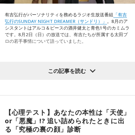
世界で見ても、日本だけでなく主力の選手がケガする国は
間は時代的に増えていますね」とリアルな実情を明かしま
多々あって、それでも勝ち上がっていく力が必要なのがW杯
す。
なんです。そういう意味では、確かに選手層は厚くなったけ
有吉弘行がパーソナリティを務めるラジオ生放送番組
「有吉
れども、さらに“個”の力を高めながら、選手層をもっと厚くし
弘行のSUNDAY NIGHT DREAMER（サンドリ）」
。8月のア
また、有吉は「吉本（興業）は縦がちゃんとしているじゃ
なきゃいけない。ベスト16・ベスト8に進む国と比べたとき
シスタントはアルコ＆ピースの酒井健太と青色1号のカミムラ
ん。それは養成所でもそういう教えがあるんだろうし、先輩
に、そこまでの選手層だったのかというと、まだまだ厚くし
です。8月2日（日）の放送では、有吉たちが所属する太田プ
からも受け継がれるからだと思うんだよね」と他事務所と比
ていかないとダメなのではないか、ということなんだと思い
ロの若手事情について語っていました。
較しつつ、「太田プロはゆるいから……酒井のせいで（笑）」
ます。
と冗談交じりに言うと、酒井も「俺のせいじゃないと思いま
すけどね」とすぐさまツッコミを入れていました。
ただ、あれだけケガ人が出て、誰が出ても同じようなサッカ
（左から）酒井健太、有吉弘行、カミムラ
ーができて、グループステージをああいう形で抜けられたと
＜番組概要＞
この記事を読む
いうのは今までなかったことですし、力がついているのは事
番組名：有吉弘行のSUNDAY NIGHT DREAMER
実ですね。
放送日時：毎週日曜 20:00～21:55
放送エリア：TOKYO FMをのぞくJFN全国25局ネット
◆太田プロの若手芸人事情
藤木：そんな日本代表を僕たちも応援したいと思います。
パーソナリティ：有吉弘行
番組Webサイト：
https://jfn-pods.com/program/27400
有吉は、若手芸人と接する機会の多いカミムラに聞きたいこ
音声コンテンツプラットフォーム「JFN Pods」ではスペシャ
とがあると切り出し、「賞レースで結果を残していないコン
【心理テスト】あなたの本性は「天使」
ル音声も配信中！
ビ、（芸歴18年目の）ぐりんぴーすがよく愚痴をこぼしてい
（左から）福田正博さん、藤木直人、高見侑里
or「悪魔」!? 追い詰められたときに出
るのは、最近の後輩は挨拶をしてくれないんだって（笑）」
る「究極の裏の顔」診断
と暴露します。