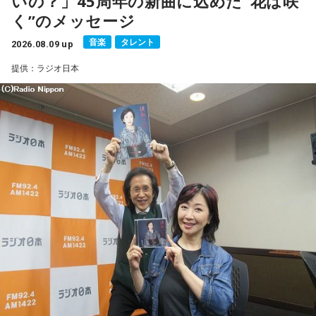
いの？」45周年の新曲に込めた“花は咲
■公式Xアカウント：@MANGARADIO1242
く”のメッセージ
■ハッシュタグ：#マンガのラジオ
音楽
タレント
■番組HP：
2026.08.09 up
https://manga-no-radio.com/
提供：ラジオ日本