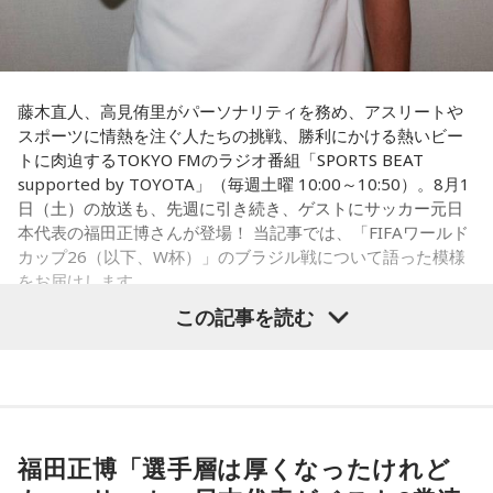
藤木直人、高見侑里がパーソナリティを務め、アスリートや
スポーツに情熱を注ぐ人たちの挑戦、勝利にかける熱いビー
トに肉迫するTOKYO FMのラジオ番組「SPORTS BEAT
supported by TOYOTA」（毎週土曜 10:00～10:50）。8月1
日（土）の放送も、先週に引き続き、ゲストにサッカー元日
本代表の福田正博さんが登場！ 当記事では、「FIFAワールド
カップ26（以下、W杯）」のブラジル戦について語った模様
をお届けします。
この記事を読む
福田正博さん
1966年生まれの福田正博さんは、日本人初のJリーグ得点王に
輝き、Jリーグ通算228試合出場93得点を挙げ、日本代表では
福田正博「選手層は厚くなったけれど
45試合出場で9ゴールを記録するなど活躍を見せ、1993年に