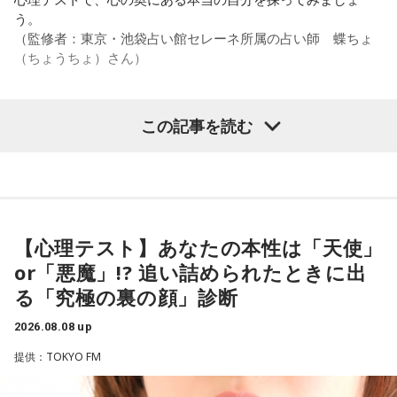
また、有吉は「吉本（興業）は縦がちゃんとしているじゃ
う。
ん。それは養成所でもそういう教えがあるんだろうし、先輩
（監修者：東京・池袋占い館セレーネ所属の占い師 蝶ちょ
からも受け継がれるからだと思うんだよね」と他事務所と比
（ちょうちょ）さん）
較しつつ、「太田プロはゆるいから……酒井のせいで（笑）」
と冗談交じりに言うと、酒井も「俺のせいじゃないと思いま
すけどね」とすぐさまツッコミを入れていました。
この記事を読む
【質問】
＜番組概要＞
家でくつろいでいると、突然、大きなスズメバチが部屋に飛
番組名：有吉弘行のSUNDAY NIGHT DREAMER
び込んできました。
放送日時：毎週日曜 20:00～21:55
あなたは慌てて、荷物をつかんで部屋の外へ逃げ出します。
放送エリア：TOKYO FMをのぞくJFN全国25局ネット
安全な場所までたどり着き、ほっと一息。
パーソナリティ：有吉弘行
ふと見ると、あなたは無我夢中で、あるものを握りしめてい
【心理テスト】あなたの本性は「天使」
番組Webサイト：
https://jfn-pods.com/program/27400
ました。
or「悪魔」!? 追い詰められたときに出
音声コンテンツプラットフォーム「JFN Pods」ではスペシャ
それは何でしたか？次の中から近いものを1つ選んでくださ
ル音声も配信中！
い。
る「究極の裏の顔」診断
2026.08.08 up
1． 鳩のぬいぐるみ
2． パスポートなどの身分証
提供：TOKYO FM
3． 買ったばかりの乾電池
4． 懐中電灯