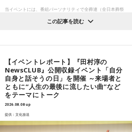
オンライン占いセレーネ：
https://online-uranai.jp/
ごしてみましょう。
当イベントには、番組パーソナリティで全葬連（全日本葬祭
業協同組合連合会）のフューネラルアンバサダーも務める田
【8位】天秤座（てんびん座）
この記事を読む
仕事運が好調な日。今日がお休みの人も忙しさが目立ちそう
村淳と、アシスタントの砂山圭大郎アナウンサーが登壇。
です。優先順位を確認し、1つひとつ丁寧に進めていくことを
「自分自身と話そう」をテーマに、“これまでの人生”を肯定し
心がけてみましょう。
ながら“これからの生き方”を考える時間を、来場者とのやり取
りを交えながらお届けしました。
【9位】双子座（ふたご座）
金運が好調です。今日はお金に関する見直しや、将来のため
【イベントレポート】『田村淳の
に必要なことについて考えてみましょう。ラッキーアイテム
昨年に続き2回目の開催となる本イベントは、参加者が自分自
NewsCLUB』公開収録イベント「自分
はコーヒー。
身を見つめ直す2つのコーナーで展開。「自分への表彰状を送
自身と話そうの日」を開催 ～来場者と
ろう」のコーナーでは、大きな成功でなくても「自分、本当
【10位】獅子座（しし座）
ともに“人生の最後に流したい曲”など
によく頑張ったな」と思えるこれまでの出来事を、“自分への
内省がテーマの日です。今日はこれまでを振り返って色々な
をテーマにトーク
ことを見直してみましょう。スマホのデータの整理をした
表彰状”という形で来場者から募集・紹介。自身の記憶を改め
り、不要に感じるものは手放してみるのもおすすめです。
て言葉にすることで、人生をじっくりと見つめ直す時間とな
2026.08.08 up
りました。
【11位】水瓶座（みずがめ座）
提供：文化放送
日頃の疲れを癒しましょう。今日はマッサージを受けたり、
続く「人生の最後に流したい私のエンディング曲」のコーナ
心と身体のメンテナンスを意識しましょう。たくさん睡眠を