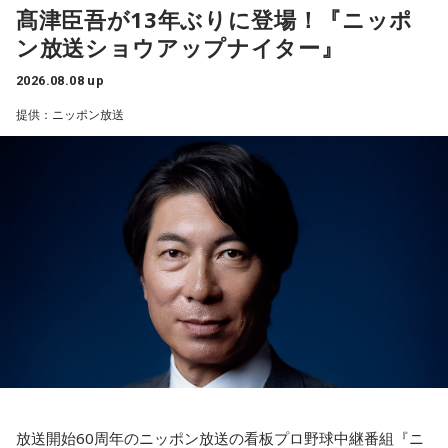
3．乾電池……本性は「気まぐれな人間」
でも活躍し日米通算313セーブをマーク。指導者としては、6
髙津臣吾が13年ぶりに登場！『ニッポ
乾電池は「内に秘めたエネルギー」を暗示しています。あな
シーズン、ヤクルトの監督を務め、前年最下位からの日本
ン放送ショウアップナイター』
たは追い詰められると、理屈より先に、その時の衝動でとっ
一、球団初のリーグ連覇を成し遂げた。
さに動く本能タイプ。ある意味では、いちばん人間らしいか
2026.08.08 up
もしれません。勢いが吉と出ることも多いですが、一呼吸置
選手としても指揮官としてもヤクルトが誇る球界のレジェン
いて考える癖もつけてみて。
提供：ニッポン放送
ドといえる髙津が8月15日（土）に神宮球場で行われる「ヤ
4．懐中電灯……本性は「冷静な神様!?」
クルト×DeNA」に『ニッポン放送ショウアップナイター』の
懐中電灯は「今後の見通し」を暗示しています。あなたは極
スペシャルゲスト解説として登場する。現役時代は『ニッポ
限の場面でもパニックにならず、状況を一歩引いて見極める
ン放送ショウアップナイター』の事前情報番組でレギュラー
冷静沈着なタイプ。感情に飲まれず、俯瞰して考えられるタ
出演コーナーを持つなど、ニッポン放送リスナーにはお馴染
イプです。ただ、いつも冷静すぎると近寄りがたく見られる
こともあるので、時には素直になってみましょう。
みの髙津だが、『ニッポン放送ショウアップナイター』で解
説を務めるのは2013年以来、13年ぶりとなる。
＊
ペナントレースも終盤に差し掛かり、古巣・ヤクルトにとっ
天使も悪魔も、どちらもあなたの一部。自分の中の両方を知
て勝負の夏となる神宮球場の一戦での髙津氏ならではの視点
っておくことが、いざという時の本当の強さになるのかもし
れません。
に注目が集まる。
放送開始60周年のニッポン放送の看板プロ野球中継番組『ニ
■監修者プロフィール：蝶ちょ（ちょうちょ）