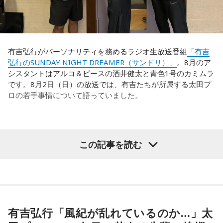
れども、さらに“個”の力を高めながら、選手層をもっと厚くし
出しジャンケンだ」と言っていたんです。どういうことかと
なきゃいけない。ベスト16・ベスト8に進む国と比べたとき
いうと、自分たちが変えたら相手がまた変えてくる、それに
に、そこまでの選手層だったのかというと、まだまだ厚くし
対してまた変えていかなきゃならない。ベンチでその都度
ていかないとダメなのではないか、ということなんだと思い
（戦術を）言い続けても、向こうが変えてきたら、その変化
ます。
有吉弘行がパーソナリティを務めるラジオ生放送番組
「有吉
に対して変化しなきゃいけない。「こういうやり方をしま
弘行のSUNDAY NIGHT DREAMER（サンドリ）」
。8月のア
す」「だったらこう対応します」と。
ただ、あれだけケガ人が出て、誰が出ても同じようなサッカ
シスタントはアルコ＆ピースの酒井健太と青色1号のカミムラ
ーができて、グループステージをああいう形で抜けられたと
です。8月2日（日）の放送では、有吉たちが所属する太田プ
そうすると、対応された側がまた変えてくるんですよ、それ
いうのは今までなかったことですし、力がついているのは事
ロの若手事情について語っていました。
も試合中に。ですから、ベンチからでも戦術や戦略はある程
実ですね。
度言えますけど、ピッチのなかで選手たちがそれを感じて、
対応していく能力を高めていくのがサッカーにおいて一番重
藤木：そんな日本代表を僕たちも応援したいと思います。
要なんです。
（左から）酒井健太、有吉弘行、カミムラ
この記事を読む
ブラジル戦のときも「守ろう」という気持ちはなくても、ブ
ラジルが1点負けていたときに、前に出てくるエネルギーって
（左から）福田正博さん、藤木直人、高見侑里
すごいんです。それを食い止めたり、押し返したりするため
◆太田プロの若手芸人事情
には、前半よりもエネルギーをもっと使わなきゃいけないけ
＜番組概要＞
れども、ブラジルのものすごい勢いにのまれてしまった。た
有吉は、若手芸人と接する機会の多いカミムラに聞きたいこ
番組名：SPORTS BEAT supported by TOYOTA
だ、これは日本だけではなく、アルゼンチンと対戦したイン
とがあると切り出し、「賞レースで結果を残していないコン
有吉弘行「風紀が乱れているのか…」太
放送日時：毎週土曜 10:00～10:50
グランドもそういう展開になったんですよ。サッカーってそ
ビ、（芸歴18年目の）ぐりんぴーすがよく愚痴をこぼしてい