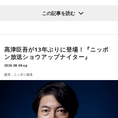
タイプ。生き残るための冷徹な判断力は、時に人を出し抜く
ほどです。ただ、その強さはあなたや大切なものを守るため
この記事を読む
の武器にもなるでしょう。
【質問】
家でくつろいでいると、突然、大きなスズメバチが部屋に飛
3．乾電池……本性は「気まぐれな人間」
び込んできました。
乾電池は「内に秘めたエネルギー」を暗示しています。あな
あなたは慌てて、荷物をつかんで部屋の外へ逃げ出します。
たは追い詰められると、理屈より先に、その時の衝動でとっ
安全な場所までたどり着き、ほっと一息。
さに動く本能タイプ。ある意味では、いちばん人間らしいか
ふと見ると、あなたは無我夢中で、あるものを握りしめてい
もしれません。勢いが吉と出ることも多いですが、一呼吸置
髙津臣吾が13年ぶりに登場！『ニッポ
ました。
いて考える癖もつけてみて。
ン放送ショウアップナイター』
それは何でしたか？次の中から近いものを1つ選んでくださ
い。
4．懐中電灯……本性は「冷静な神様!?」
2026.08.08 up
懐中電灯は「今後の見通し」を暗示しています。あなたは極
1． 鳩のぬいぐるみ
提供：ニッポン放送
限の場面でもパニックにならず、状況を一歩引いて見極める
2． パスポートなどの身分証
冷静沈着なタイプ。感情に飲まれず、俯瞰して考えられるタ
3． 買ったばかりの乾電池
イプです。ただ、いつも冷静すぎると近寄りがたく見られる
4． 懐中電灯
こともあるので、時には素直になってみましょう。
【解説】
＊
この心理テストでわかることは、追い詰められた時に出る、
あなたの「究極の裏の顔」です。
天使も悪魔も、どちらもあなたの一部。自分の中の両方を知