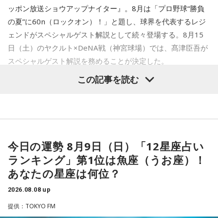
『ニッポン放送ショウアップナイター』では、今後も60周年
池袋占い館セレーネ所属。電話占いメルにも出演。第六感で
ッポン放送ショウアップナイター』。8月は「プロ野球“勝負
のアニバーサリーイヤーにふさわしい球界のレジェンドたち
人の想いを捉える羅針盤ヒーラー。霊感タロット、四柱推
の夏”に60n（ロックオン）！」と題し、球界を代表するレジ
がスペシャルゲスト解説者として登場する。さらに、リスナ
命、宿曜占星術でオーダーメイドの鑑定を手掛ける。転職、
ェンドがスペシャルゲスト解説として続々登場する。8月15
結婚、離別など多くの経験から、今どう動くべきか悩む人に
ーにとって嬉しい夏の味覚や現金が当たるプレゼント企画も
日（土）のヤクルト×DeNA戦（神宮球場）では、髙津臣吾が
寄り添いナビゲートする。
実施する。
Webサイト：
https://selene-uranai.com/
スペシャルゲスト解説を務めることが決定した。
YouTube：
https://www.youtube.com/@ataru-uranai
この記事を読む
■髙津臣吾 コメント
髙津は1990年代から2000年代にかけて伝家の宝刀・シンカ
ーを武器にヤクルトスワローズの絶対的守護神を担い、選手
「ショウアップナイター」をお聴きの皆さま、ご無沙汰して
として5度のリーグ優勝、4度の日本一に貢献した。メジャー
おります。
でも活躍し日米通算313セーブをマーク。指導者としては、6
今日の運勢 8月9日（日）「12星座占い
ペナントレース終盤の神宮球場、一つ一つのプレーの重みが
シーズン、ヤクルトの監督を務め、前年最下位からの日本
増す独特の緊張感を、ラジオを通じてお伝えできればと思い
ランキング」第1位は魚座（うお座）！
一、球団初のリーグ連覇を成し遂げた。
ます。
あなたの星座は何位？
よろしくお願いします！
選手としても指揮官としてもヤクルトが誇る球界のレジェン
2026.08.08 up
ドといえる髙津が8月15日（土）に神宮球場で行われる「ヤ
提供：TOKYO FM
クルト×DeNA」に『ニッポン放送ショウアップナイター』の