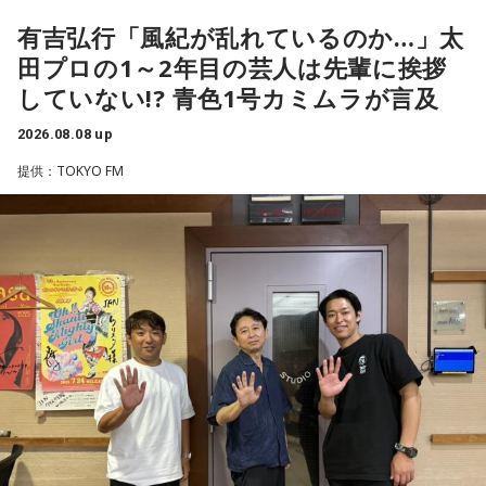
1966年生まれの福田正博さんは、日本人初のJリーグ得点王に
るほど簡単なスポーツではないんです。なぜならば、相手が
輝き、Jリーグ通算228試合出場93得点を挙げ、日本代表では
有吉弘行「風紀が乱れているのか…」太
それに対してまた変化をしてくるから。だから“個”の力を高め
45試合出場で9ゴールを記録するなど活躍を見せ、1993年に
田プロの1～2年目の芸人は先輩に挨拶
て、時間をつくれる選手が重要になってくるということです
はW杯アジア地区最終予選にも出場しました。2002年に現役
ね。
していない!? 青色1号カミムラが言及
を引退した後は、サッカー解説者としてメディアでの活動の
ほか、講演会やサッカー教室をおこなうなど、自身の経験を
2026.08.08 up
◆世界で戦うために必要な“個”の力
活かしながら幅広く活動しています。
提供：TOKYO FM
藤木：今回、日本代表はケガ人が続出しましたが、それでも
◆福田正博がW杯ブラジル戦を総括
あの戦いができたというのは、選手層も相当厚くなったとい
うことでしょうか？
藤木：ブラジル戦で、前半は佐野海舟選手の素晴らしいイン
ターセプトからのゴールがありましたし、前半の終了間際に
福田：そうですね。選手層は厚くなっているし、森保監督の
は日本がボールを持つ時間もありました。しかし、後半に入
「誰が出ても同じような戦いができる準備をしてきた」とい
ってからブラジルが戦略を変えてきて、日本が一方的に押し
う言葉がその通りであることを、グループステージで証明で
込まれてしまった。試合のなかで具体的な戦術が打ち出せな
きていたと思います。でも、そこから上に行くためには、や
かったと考えると、（選手のなかに）もう少し具体的な戦略
っぱり“個の力”が必要だったかなと感じています。
を示す人、ブレーンが必要なのかなと素人目には思ってしま
うのですが……。
世界で見ても、日本だけでなく主力の選手がケガする国は
多々あって、それでも勝ち上がっていく力が必要なのがW杯
福田：そういう見方も当然ありますし、それができれば一番
なんです。そういう意味では、確かに選手層は厚くなったけ
いいと思うのですが、森保監督は帰国後の会見で「戦術は後