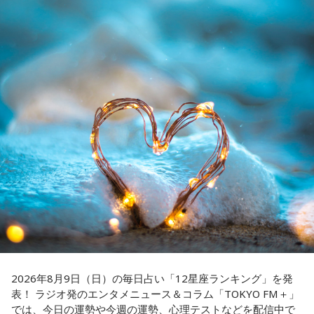
スペシャルゲスト解説として登場する。現役時代は『ニッポ
ン放送ショウアップナイター』の事前情報番組でレギュラー
「ニッポン放送ショウアップナイター ヤクルト×DeNA」
出演コーナーを持つなど、ニッポン放送リスナーにはお馴染
■放送日時：8月15日（土） 17時50分～試合終了 （延長対
みの髙津だが、『ニッポン放送ショウアップナイター』で解
応あり）
説を務めるのは2013年以来、13年ぶりとなる。
■スペシャルゲスト解説：髙津臣吾
■実況：師岡正雄アナウンサー
ペナントレースも終盤に差し掛かり、古巣・ヤクルトにとっ
■番組X：@showup1242
て勝負の夏となる神宮球場の一戦での髙津氏ならではの視点
■ハッシュタグ：#ショウアップナイター #60n
に注目が集まる。
■メールアドレス：89@1242.com
■番組ホームページ：
https://www.1242.com/showup
『ニッポン放送ショウアップナイター』では、今後も60周年
のアニバーサリーイヤーにふさわしい球界のレジェンドたち
がスペシャルゲスト解説者として登場する。さらに、リスナ
ーにとって嬉しい夏の味覚や現金が当たるプレゼント企画も
実施する。
2026年8月9日（日）の毎日占い「12星座ランキング」を発
表！ ラジオ発のエンタメニュース＆コラム「TOKYO FM＋」
では、今日の運勢や今週の運勢、心理テストなどを配信中で