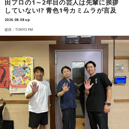
田プロの1～2年目の芸人は先輩に挨拶
パーソナリティ：藤木直人、高見侑里
ういうスポーツなんですよね。
るのは、最近の後輩は挨拶をしてくれないんだって（笑）」
していない!? 青色1号カミムラが言及
番組Webサイト：
https://www.tfm.co.jp/beat/
と暴露します。
番組公式X：
つまり、ベンチから何か言っても（すぐに戦術を）変えられ
@SPORTSBEAT_TFM
2026.08.08 up
るほど簡単なスポーツではないんです。なぜならば、相手が
有吉自身は、今では後輩から挨拶されないことがまったくな
それに対してまた変化をしてくるから。だから“個”の力を高め
いため分からないと前置きしつつ、「ぐりんぴーすがそう言
提供：TOKYO FM
て、時間をつくれる選手が重要になってくるということです
っていたから……その辺はどう？ 風紀が乱れているかどうか」
ね。
と質問します。
◆世界で戦うために必要な“個”の力
これに対して、カミムラは「ぐりんぴーすさんが言っている
のは、1～2年目の芸人の子たちだと思うんですけど……たぶ
藤木：今回、日本代表はケガ人が続出しましたが、それでも
ん、その子たちは本当に挨拶していないと思います」と苦笑
あの戦いができたというのは、選手層も相当厚くなったとい
い。有吉が「なんでなの？」と尋ねると、カミムラは「こん
うことでしょうか？
なことを言うのもあれですけど、（ぐりんぴーすさんが）ど
ういう先輩か分かっていないんだと思います」と正直に語り
福田：そうですね。選手層は厚くなっているし、森保監督の
ます。
「誰が出ても同じような戦いができる準備をしてきた」とい
う言葉がその通りであることを、グループステージで証明で
それを受け、有吉は「でもさ、この世界に入ったら俺だって
きていたと思います。でも、そこから上に行くためには、や
（若手の頃は）誰か分からない人にも一応挨拶するじゃな
っぱり“個の力”が必要だったかなと感じています。
い？ 何があるか分からないからさ」と持論を語ります。その
意見にカミムラも納得しつつも、「ちゃんと挨拶をしない人