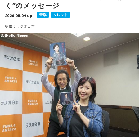
く”のメッセージ
一方で、デビュー当時は決して順風満帆ではなかった。デビ
音楽
タレント
2026.08.09 up
ューから間もなく所属レコード会社がなくなり、「どこへ行
提供：ラジオ日本
けばいいの？」と途方に暮れたことや、芸名を何度も変えな
がら挑戦を続けてきた日々を振り返る。それでも諦めずに歌
い続けた経験が、45周年記念シングル「露天の花」に込めた
「どんな環境でも花は咲く」「その場所で咲く花がある」と
いうメッセージにつながっていると話した。人生は何度でも
立ち上がれるという応援歌は、自身の歩みそのものでもある
という。
さらに、趣味についてもトークを展開。愛犬と過ごす時間を
増やすために驚くべきあるものを購入したと言う。さて何を
購入したのか…？ 詳しくはradikoタイムフリーで！