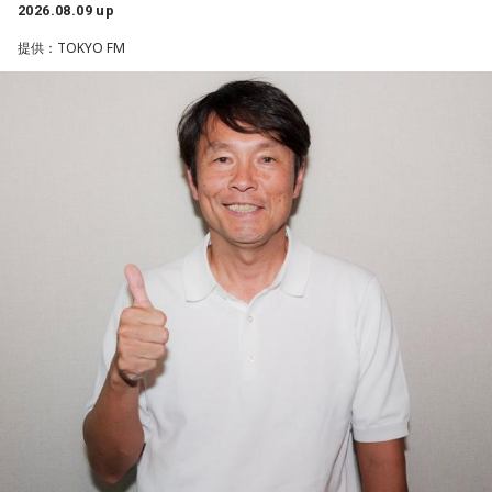
2026.08.09 up
一方で、デビュー当時は決して順風満帆ではなかった。デビ
提供：TOKYO FM
ューから間もなく所属レコード会社がなくなり、「どこへ行
けばいいの？」と途方に暮れたことや、芸名を何度も変えな
がら挑戦を続けてきた日々を振り返る。それでも諦めずに歌
い続けた経験が、45周年記念シングル「露天の花」に込めた
「どんな環境でも花は咲く」「その場所で咲く花がある」と
いうメッセージにつながっていると話した。人生は何度でも
立ち上がれるという応援歌は、自身の歩みそのものでもある
という。
さらに、趣味についてもトークを展開。愛犬と過ごす時間を
増やすために驚くべきあるものを購入したと言う。さて何を
購入したのか…？ 詳しくはradikoタイムフリーで！