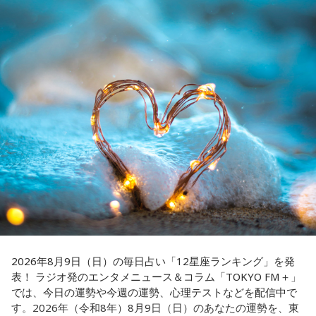
学びが深まりそうです。海外のことに目を向けたり、探究心
■番組X：@showup1242
を大切に過ごしてみましょう。
■ハッシュタグ：#ショウアップナイター #60n
【4位】山羊座（やぎ座）
■メールアドレス：89@1242.com
対人運が好調です。今日は1対1のコミュニケーションが大切
■番組ホームページ：
https://www.1242.com/showup
な日。パートナーや大切な友人と深い話をしたり、普段は話
しづらい話題を取り上げてみたりするには良いタイミングで
す。
【5位】牡牛座（おうし座）
趣味や友達付き合いが活発な運気です。今日は心の充実感を
感じやすい日なので、好きなことをとことん楽しみましょ
う。ラッキーアイテムは、炭酸水。
【6位】乙女座（おとめ座）
人付き合いが好調で、楽しいことが広がっていくような運気
です。今日は色々な人と積極的にコミュニケーションをとっ
2026年8月9日（日）の毎日占い「12星座ランキング」を発
ていきましょう。
表！ ラジオ発のエンタメニュース＆コラム「TOKYO FM＋」
では、今日の運勢や今週の運勢、心理テストなどを配信中で
【7位】牡羊座（おひつじ座）
す。2026年（令和8年）8月9日（日）のあなたの運勢を、東
マイペースに過ごせると良い日です。今日は部屋の片付けを