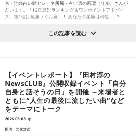
京・池袋占い館セレーネ所属・占い師の莉瑠（リル）さんが
したり、書類の整理をしたり、身の回りの整理を心掛けて過
占います。「12星座別ランキング＆ワンポイントアドバイ
ごしてみましょう。
ス」第1位は魚座（うお座）！ あなたの星座は何位……？
【8位】天秤座（てんびん座）
この記事を読む
仕事運が好調な日。今日がお休みの人も忙しさが目立ちそう
です。優先順位を確認し、1つひとつ丁寧に進めていくことを
心がけてみましょう。
【1位】魚座（うお座）
恋愛運が好調で楽しい運気の1日となりそうです。今日は好き
【9位】双子座（ふたご座）
な人に積極的にアプローチをしてみるのも良さそうです。ラ
金運が好調です。今日はお金に関する見直しや、将来のため
ッキーカラーは水色。
に必要なことについて考えてみましょう。ラッキーアイテム
【イベントレポート】『田村淳の
はコーヒー。
NewsCLUB』公開収録イベント「自分
【2位】蟹座（かに座）
好調な運気で心地よく過ごせる1日となりそうです。直感が冴
自身と話そうの日」を開催 ～来場者と
【10位】獅子座（しし座）
えやすい運気なので、選択に迷った際は自分の直感を参考に
ともに“人生の最後に流したい曲”など
内省がテーマの日です。今日はこれまでを振り返って色々な
してみてください。
ことを見直してみましょう。スマホのデータの整理をした
をテーマにトーク
り、不要に感じるものは手放してみるのもおすすめです。
【3位】蠍座（さそり座）
2026.08.08 up
学びや成長ができそうな1日です。今日は視野が広がりやすく
【11位】水瓶座（みずがめ座）
提供：文化放送
学びが深まりそうです。海外のことに目を向けたり、探究心
日頃の疲れを癒しましょう。今日はマッサージを受けたり、