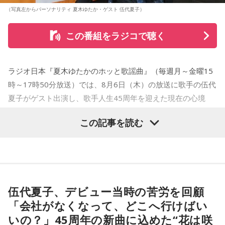
（写真左からパーソナリティ 夏木ゆたか・ゲスト 伍代夏子）
この番組をラジコで聴く
ラジオ日本『夏木ゆたかのホッと歌謡曲』（毎週月～金曜15
時～17時50分放送）では、8月6日（木）の放送に歌手の伍代
夏子がゲスト出演し、歌手人生45周年を迎えた現在の心境
や、デビュー当時の苦労について語った。
この記事を読む
番組では、前作「しゃんしゃん牡丹」の制作秘話を紹介。伍
代さんは、曲を受け取ると映像や物語が自然と頭に浮かび、
「こんな女性像を描きたい」「琴や三味線を取り入れたい」
など、自らイメージを提案しながら作品づくりに参加してい
伍代夏子、デビュー当時の苦労を回顧
ることを明かした。また、歌手はレコーディングを終えた
「会社がなくなって、どこへ行けばい
後、自分自身が“演出家”となって楽曲を育てていく仕事でもあ
いの？」45周年の新曲に込めた“花は咲
ると語り、長年培ってきた表現者としての思いを語った。