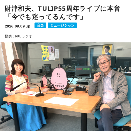
財津和夫、TULIP55周年ライブに本音
18年に及ぶ「宇宙兄弟」の連載完結のタイミングでの出演と
「今でも迷ってるんです」
なり、「宇宙兄弟」誕生のエピソードや「キャラクターに出
会う」というキャラクター造形について、ストーリーの発想
音楽
ミュージシャン
2026.08.09 up
と科学的裏付けについて等、様々な話を伺っていく。
提供：RKBラジオ
小山宙哉をゲストに迎える特別番組『マンガのラジオ 宇宙兄
弟スペシャル supported by viviON』は8月16日（日）19時
から放送。放送後には、地上波本編で未公開の音源を含むデ
ィレクターズカット版のポッドキャスト配信も予定してい
る。
【小山宙哉プロフィール】
1978年生 京都府出身 京都市立銅駝美術工芸高等学校（現：
京都市立美術工芸高等学校）、大阪市立デザイン教育研究所
卒業。デザイン会社勤務を経て、「モーニング」に持ち込み
をした『ジジジイ』で第14回MANGA OPEN審査委員賞（わ