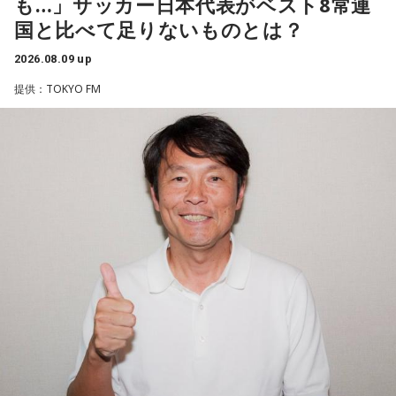
も…」サッカー日本代表がベスト8常連
はW杯アジア地区最終予選にも出場しました。2002年に現役
国と比べて足りないものとは？
を引退した後は、サッカー解説者としてメディアでの活動の
ほか、講演会やサッカー教室をおこなうなど、自身の経験を
2026.08.09 up
活かしながら幅広く活動しています。
提供：TOKYO FM
◆福田正博がW杯ブラジル戦を総括
藤木：ブラジル戦で、前半は佐野海舟選手の素晴らしいイン
ターセプトからのゴールがありましたし、前半の終了間際に
は日本がボールを持つ時間もありました。しかし、後半に入
ってからブラジルが戦略を変えてきて、日本が一方的に押し
込まれてしまった。試合のなかで具体的な戦術が打ち出せな
かったと考えると、（選手のなかに）もう少し具体的な戦略
を示す人、ブレーンが必要なのかなと素人目には思ってしま
うのですが……。
福田：そういう見方も当然ありますし、それができれば一番
いいと思うのですが、森保監督は帰国後の会見で「戦術は後
出しジャンケンだ」と言っていたんです。どういうことかと
いうと、自分たちが変えたら相手がまた変えてくる、それに