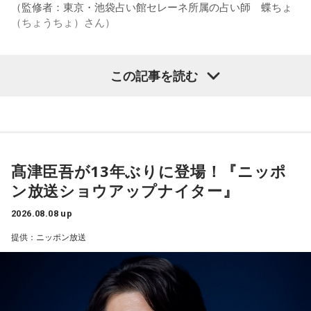
ん。それは養成所でもそういう教えがあるんだろうし、先輩
（監修者：東京・池袋占い館セレーネ所属の占い師 蝶ちょ
からも受け継がれるからだと思うんだよね」と他事務所と比
（ちょうちょ）さん）
較しつつ、「太田プロはゆるいから……酒井のせいで（笑）」
と冗談交じりに言うと、酒井も「俺のせいじゃないと思いま
すけどね」とすぐさまツッコミを入れていました。
この記事を読む
【質問】
＜番組概要＞
家でくつろいでいると、突然、大きなスズメバチが部屋に飛
番組名：有吉弘行のSUNDAY NIGHT DREAMER
び込んできました。
放送日時：毎週日曜 20:00～21:55
あなたは慌てて、荷物をつかんで部屋の外へ逃げ出します。
放送エリア：TOKYO FMをのぞくJFN全国25局ネット
安全な場所までたどり着き、ほっと一息。
パーソナリティ：有吉弘行
ふと見ると、あなたは無我夢中で、あるものを握りしめてい
髙津臣吾が13年ぶりに登場！『ニッポ
番組Webサイト：
https://jfn-pods.com/program/27400
ました。
ン放送ショウアップナイター』
音声コンテンツプラットフォーム「JFN Pods」ではスペシャ
それは何でしたか？次の中から近いものを1つ選んでくださ
ル音声も配信中！
い。
2026.08.08 up
1． 鳩のぬいぐるみ
提供：ニッポン放送
2． パスポートなどの身分証
3． 買ったばかりの乾電池
4． 懐中電灯