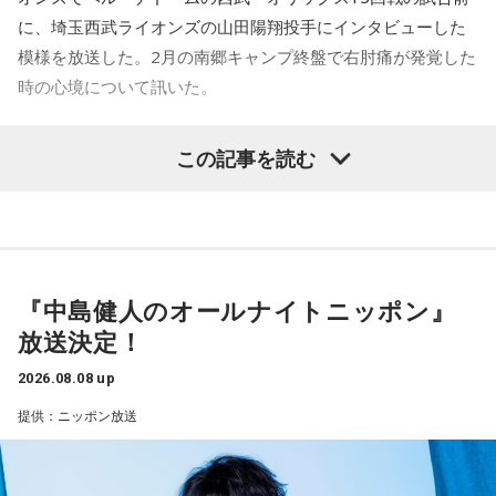
いなくブラジルが上なんですよ。そこで日本サイドが考えな
に、埼玉西武ライオンズの山田陽翔投手にインタビューした
きゃいけないことは、ブラジルに油断してもらう、隙を見せ
てもらうということも1つだと思っていて。
模様を放送した。2月の南郷キャンプ終盤で右肘痛が発覚した
時の心境について訊いた。
去年おこなったブラジルとの親善試合では、日本が2-0から3
点を取ってブラジルに勝っているんです。だけれども、ブラ
――1軍デビューを果たしたプロ3年目の昨シーズンは素晴ら
ジルは対戦相手が決まったときに「オランダじゃなくて良か
この記事を読む
しい成績だったかと思いますが、「求めすぎずに自分のやる
った」と思っていた。日本ということで、少しでも油断して
くれれば、日本にとっては好都合じゃないですか。
べきことをできていた」と振り返りましたね。
山田「チームから与えられた役割をまっとうできたと思うの
ただ、ブラジルの監督の立場からすると、その油断が一番危
で、そこは自分のなかではいい評価をしていた感じです」
険なんです。だから、「去年の親善試合では2-0から逆転され
ているんだ。メンバーは違うかもしれないけれど、日本は力
『中島健人のオールナイトニッポン』
――過去2年の苦労は昨シーズンに活きていたということです
があるんだぞ」と言って、油断しないように警戒させる。そ
放送決定！
して、「お前ら、（日本選手が）こんなことを言ってるぞ」
ね。
と塩貝選手のコメントを（起爆剤として）使うことが可能な
山田「活きていると思います。ウエイトトレーニングなどで
2026.08.08 up
んですよ。そういう意味でも、利用されてしまうものを提供
身体作りができたと思うので、結果を出さないといけないと
提供：ニッポン放送
しないほうが良かったなと僕は思っています。
ころで出せたというのはよかったと思います」
とはいえ、塩貝選手とはW杯が終わったときに違うところで
会いましたけど、本当に純粋なんですよ。全然悪気がないと
――2月の南郷キャンプ終盤で右肘痛が発覚した時の心境を教