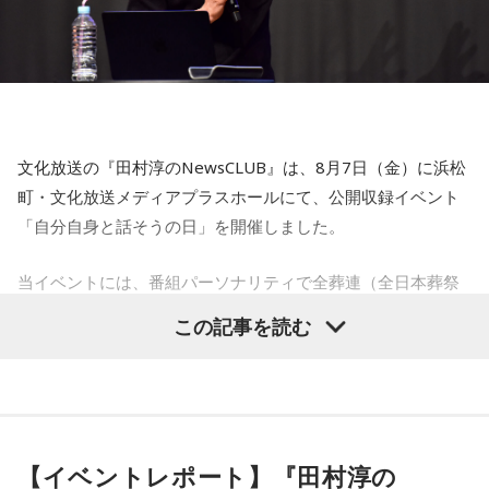
感じやすい日なので、好きなことをとことん楽しみましょ
心掛けると良い日です。
う。ラッキーアイテムは、炭酸水。
■監修者プロフィール：莉瑠（リル）
【6位】乙女座（おとめ座）
東京・池袋占い館セレーネ所属。10代に占いに出会い、勉
人付き合いが好調で、楽しいことが広がっていくような運気
強、コミュニケーションなどの苦手な部分を克服。成績も最
です。今日は色々な人と積極的にコミュニケーションをとっ
下位からトップに。OL、芸能活動を経て、悩みやコンプレッ
ていきましょう。
クスを持つ方に寄り添いたいと本格的に占いの世界に進出。
文化放送の『田村淳のNewsCLUB』は、8月7日（金）に浜松
SATORI電話占い月間ランキング連続1位。占いコンテンツ
【7位】牡羊座（おひつじ座）
町・文化放送メディアプラスホールにて、公開収録イベント
『莉瑠と龍神様の絶対神託』リリース。
マイペースに過ごせると良い日です。今日は部屋の片付けを
「自分自身と話そうの日」を開催しました。
Webサイト：
https://selene-uranai.com/
したり、書類の整理をしたり、身の回りの整理を心掛けて過
オンライン占いセレーネ：
https://online-uranai.jp/
ごしてみましょう。
当イベントには、番組パーソナリティで全葬連（全日本葬祭
業協同組合連合会）のフューネラルアンバサダーも務める田
【8位】天秤座（てんびん座）
この記事を読む
仕事運が好調な日。今日がお休みの人も忙しさが目立ちそう
村淳と、アシスタントの砂山圭大郎アナウンサーが登壇。
です。優先順位を確認し、1つひとつ丁寧に進めていくことを
「自分自身と話そう」をテーマに、“これまでの人生”を肯定し
心がけてみましょう。
ながら“これからの生き方”を考える時間を、来場者とのやり取
りを交えながらお届けしました。
【9位】双子座（ふたご座）
金運が好調です。今日はお金に関する見直しや、将来のため
【イベントレポート】『田村淳の
に必要なことについて考えてみましょう。ラッキーアイテム
昨年に続き2回目の開催となる本イベントは、参加者が自分自