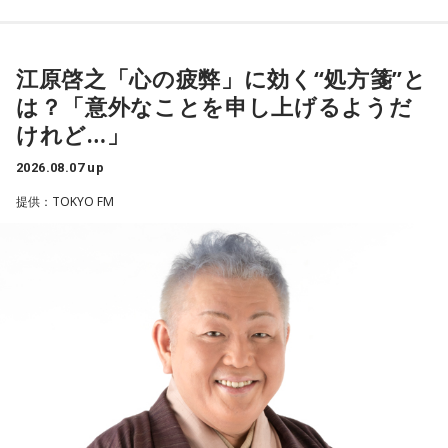
＜リスナーからの相談＞
遠山：リーガルリリーは、7月11日（土）に新曲「コニファ
私は精神科病棟で看護師として働いています。幻覚や妄想に
----------------------------------------------------
ー」を配信リリースしました。おめでとうございます。
より精神症状が不安定な患者さんから、暴言や暴力を振るわ
この日の放送をradikoタイムフリーで聴く
れることがあります。病気だからと割り切って仕事に就いて
※放送エリア外の方は、プレミアム会員の登録でご利用いた
江原啓之「心の疲弊」に効く“処方箋”と
ほのか・海：ありがとうございます。
いるのですが、心が疲れてきています。私生活は充実してお
だけます。
は？「意外なことを申し上げるようだ
り、夫と新しく家を建てるためにも仕事は辞められません。
----------------------------------------------------
潮：「コニファー」はテレビアニメ「これ描いて死ね」のエ
けれど…」
仕事がつらいからこそ私生活が充実する、幸せになるぞとい
ンディングテーマとなっています。
う気持ちで頑張ろうと思うのですが、患者さんと関わる上で
＜番組概要＞
2026.08.07 up
の心持ちについてアドバイスをいただけないでしょうか？
番組名：JA全農 COUNTDOWN JAPAN
遠山：テレビアニメの楽曲を手がけるのは初めてじゃないよ
提供：TOKYO FM
放送エリア：TOKYO FMをはじめとする、JFN全国38局ネッ
ね？
＜江原からの回答＞
ト
放送日時：毎週土曜 13:00～13:53
ほのか：はい。
――患者からの暴言や暴力に心が折れそうになりながらも、
パーソナリティ：遠山大輔（グランジ）、潮紗理菜
過酷な現場で奮闘する看護師の相談に対し、江原は「意外な
番組Webサイト：
https://www.tfm.co.jp/countdownjapan/
遠山：この楽曲はどこから作り始めました？
ことを申し上げるようだけれど……」と前置きした上で、具体
番組公式X：
@JA_CDJ
的なアドバイスを提示しました。
ほのか：「これ描いて死ね」は、マンガを描くことを題材に
した作品なんですけど、まずは原作を読みました。それで、0
江原：私はね、ちょっと意外なことを申し上げるようだけれ
から1にするときに、心のなかで薪をくべて火種を燃やしてい
ど、「体力」だと思います。やっぱり、ちゃんと食べて、よ
く。そして、風が吹いてめちゃめちゃ燃えていくみたいな。
く寝る。で、やっぱり看護師さんって不規則でしょう？ 夜勤
そういったものを絶やさずに「自分だけでやっていくぞ！」
とかね。いろいろとシフトがあるから、身体のコンディショ