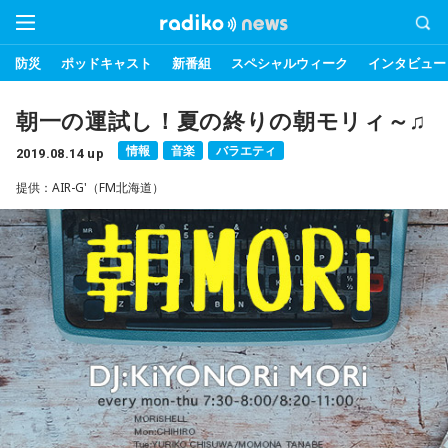
防災
ポッドキャスト
新番組
スペシャルウィーク
インタビュー
朝一の運試し！夏の終りの朝モリィ～♫
情報
音楽
バラエティ
2019.08.14 up
提供：AIR-G'（FM北海道）