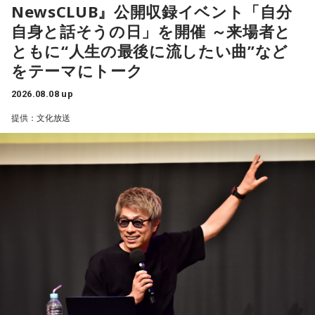
NewsCLUB』公開収録イベント「自分
はコーヒー。
身を見つめ直す2つのコーナーで展開。「自分への表彰状を送
自身と話そうの日」を開催 ～来場者と
ろう」のコーナーでは、大きな成功でなくても「自分、本当
【10位】獅子座（しし座）
ともに“人生の最後に流したい曲”など
によく頑張ったな」と思えるこれまでの出来事を、“自分への
内省がテーマの日です。今日はこれまでを振り返って色々な
をテーマにトーク
ことを見直してみましょう。スマホのデータの整理をした
表彰状”という形で来場者から募集・紹介。自身の記憶を改め
り、不要に感じるものは手放してみるのもおすすめです。
て言葉にすることで、人生をじっくりと見つめ直す時間とな
2026.08.08 up
りました。
【11位】水瓶座（みずがめ座）
提供：文化放送
日頃の疲れを癒しましょう。今日はマッサージを受けたり、
続く「人生の最後に流したい私のエンディング曲」のコーナ
心と身体のメンテナンスを意識しましょう。たくさん睡眠を
取ってリフレッシュするのも良さそうです。
ーでは、来場者が選んだ“人生の最後に流したい一曲”にまつわ
る思い出を紹介。音楽を通してこれまでの人生を振り返りな
【12位】射手座（いて座）
がら、これからの“自分らしい生き方”を考える時間を共有しま
心のモヤモヤが目立つような日です。今日は頑張らず、1人の
した。田村は、人生の最後に流したい曲について、「お葬式
時間を大切にしたり、のんびり過ごす時間を持つようにしま
で流す曲は決めている。しかも自分の声で流したいと思っ
しょう。
て、毎日ギターの弾き語りを書斎で練習して、音源として残
【今日の一言メッセージ】
しているんです。娘たちにも聴こえているはずだから、お葬
今日は不要なものを手放したり、今後の計画を見直すことを
式のときに『パパが弾いてた曲だ』と思ってもらえたら」と
心掛けると良い日です。