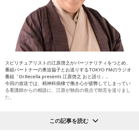
ときって、自分自身を分かってみたいから作るんじゃないか
演の）あのちゃんと鈴木福くんがめちゃくちゃ素晴らしかっ
なと思って、そういう曲を作りました。
たですけど、そういうドラマの音楽って、どう作っていく
の？
遠山：海ちゃんはどうですか？
ほのか：私も今回初めて関わらせてもらったんですけど、今
海：アニメでは、マンガ大好きな女の子が、同人誌とかを売
まで作ってきたライブでやる曲やバンドでやる曲の作り方と
るようなイベントに行って「自分でも描けるんだ！」と思っ
は全然違って……ドラマの映像にいかに没頭させるかが重要と
て、そこから自分で描き始めるんですけど、それが私自身の
いうか。リーガルリリーでは、音楽を聴いてほしくて作って
音楽体験とすごくつながっていて。
いるんですけれど、ドラマの音楽は、映像を観てもらわない
スピリチュアリストの江原啓之がパーソナリティをつとめ、
といけないので、逆に聴いてもらったらダメなんですよ。だ
番組パートナーの奥迫協子とお送りするTOKYO FMのラジオ
「あ、自分もバンドできるんだ」みたいな、そういうときの
から、音楽を通して真逆な作り方を体験できて、めちゃめち
番組「Dr.Recella presents 江原啓之 おと語り」。
ワクワク感のようなものが、いろんな不安や葛藤を飛び越え
ゃ面白かったです。
今回の放送では、精神科病棟で働き心が疲弊してしまってい
ちゃうみたいな、そういうバイタリティのある曲だなと思い
る看護師からの相談に、江原が独自の視点で助言を送りまし
ます。歌詞は自分と向き合っている部分も結構あるんですけ
た。
ど、音像がかなり爽やかなので、そういうものを飛び越えて
（左から）たかはしほのかさん、海さん
いくような“若さ”をすごく感じました。
パーソナリティの江原啓之
この記事を読む
次回8月8日（土）の放送は、シンガーソングライター・バー
チャルYouTuberのぼっちぼろまるさんをゲストに迎えてお届
◆新曲「コニファー」に込めた想い
けします。