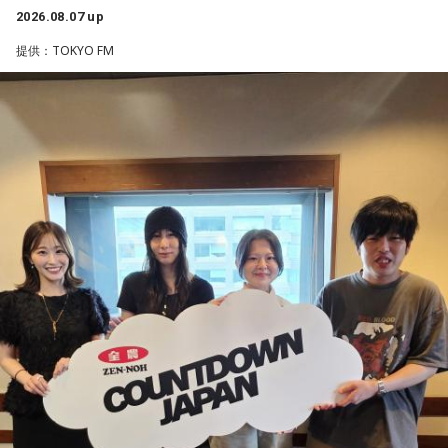
クフェスにも多数出演するだけでなく、アメリカで開催され
ニッポン放送をキーステーションに全国ネットで放送
2026.08.07 up
た世界最大級の音楽フェスティバル「SXSW（サウス・バイ・
■パーソナリティ：中島健人
提供：TOKYO FM
サウスウエスト）」の出演や中国ツアーの開催など、海外で
■メールアドレス：
kenty@allnightnippon.com
のライブも経験。そのほか、2019年公開の映画「惡の華」で
■番組公式X：@Ann_Since1967
は主題歌と劇中歌を担当し、今年4月から放送されたテレビド
■番組ハッシュタグ：#中島健人ANN
ラマ版「惡の華」では、たかはしほのかさんが劇伴を担当。
そして、今秋には初のアジアツアーの開催が決定していま
す。
遠山：僕は「惡の華」が好きで、（テレビドラマ版ではW主
演の）あのちゃんと鈴木福くんがめちゃくちゃ素晴らしかっ
たですけど、そういうドラマの音楽って、どう作っていく
の？
ほのか：私も今回初めて関わらせてもらったんですけど、今
まで作ってきたライブでやる曲やバンドでやる曲の作り方と
は全然違って……ドラマの映像にいかに没頭させるかが重要と
いうか。リーガルリリーでは、音楽を聴いてほしくて作って
いるんですけれど、ドラマの音楽は、映像を観てもらわない
といけないので、逆に聴いてもらったらダメなんですよ。だ