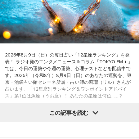
れません。
に注目が集まる。
■監修者プロフィール：蝶ちょ（ちょうちょ）
『ニッポン放送ショウアップナイター』では、今後も60周年
池袋占い館セレーネ所属。電話占いメルにも出演。第六感で
のアニバーサリーイヤーにふさわしい球界のレジェンドたち
人の想いを捉える羅針盤ヒーラー。霊感タロット、四柱推
がスペシャルゲスト解説者として登場する。さらに、リスナ
命、宿曜占星術でオーダーメイドの鑑定を手掛ける。転職、
結婚、離別など多くの経験から、今どう動くべきか悩む人に
ーにとって嬉しい夏の味覚や現金が当たるプレゼント企画も
寄り添いナビゲートする。
実施する。
2026年8月9日（日）の毎日占い「12星座ランキング」を発
Webサイト：
https://selene-uranai.com/
表！ ラジオ発のエンタメニュース＆コラム「TOKYO FM＋」
YouTube：
https://www.youtube.com/@ataru-uranai
では、今日の運勢や今週の運勢、心理テストなどを配信中で
す。2026年（令和8年）8月9日（日）のあなたの運勢を、東
■髙津臣吾 コメント
京・池袋占い館セレーネ所属・占い師の莉瑠（リル）さんが
占います。「12星座別ランキング＆ワンポイントアドバイ
「ショウアップナイター」をお聴きの皆さま、ご無沙汰して
ス」第1位は魚座（うお座）！ あなたの星座は何位……？
おります。
ペナントレース終盤の神宮球場、一つ一つのプレーの重みが
この記事を読む
増す独特の緊張感を、ラジオを通じてお伝えできればと思い
ます。
【1位】魚座（うお座）
よろしくお願いします！
恋愛運が好調で楽しい運気の1日となりそうです。今日は好き