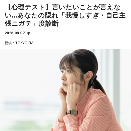
性を語ります。
れることがあります。病気だからと割り切って仕事に就いて
【心理テスト】言いたいことが言えな
「あ、自分もバンドできるんだ」みたいな、そういうときの
いるのですが、心が疲れてきています。私生活は充実してお
ワクワク感のようなものが、いろんな不安や葛藤を飛び越え
い…あなたの隠れ「我慢しすぎ・自己主
江原：やっぱり、集中力が欠けちゃうしね。だからご飯を食
り、夫と新しく家を建てるためにも仕事は辞められません。
ちゃうみたいな、そういうバイタリティのある曲だなと思い
張ニガテ」度診断
べて、新しいお家を建てればまたよく寝られたりすると思う
仕事がつらいからこそ私生活が充実する、幸せになるぞとい
ます。歌詞は自分と向き合っている部分も結構あるんですけ
けれど、そういう風な自分自身のメンテナンスというか、そ
う気持ちで頑張ろうと思うのですが、患者さんと関わる上で
ど、音像がかなり爽やかなので、そういうものを飛び越えて
2026.08.07 up
れを大事にして、コンディションを常に最高に整えるという
の心持ちについてアドバイスをいただけないでしょうか？
いくような“若さ”をすごく感じました。
ことであれば、もしかしたら悩んでいた時期は体調が不安定
提供：TOKYO FM
だったかもしれない。だって、普段だったら前向きにいける
＜江原からの回答＞
次回8月8日（土）の放送は、シンガーソングライター・バー
ところが、何かふと不安になっちゃったりするでしょう。
チャルYouTuberのぼっちぼろまるさんをゲストに迎えてお届
――患者からの暴言や暴力に心が折れそうになりながらも、
けします。
例えば、小さいお子さんがいるときって、やっぱり楽しいけ
過酷な現場で奮闘する看護師の相談に対し、江原は「意外な
れど身体がついていけないときって、ちょっと子育てが憂鬱
ことを申し上げるようだけれど……」と前置きした上で、具体
----------------------------------------------------
になったりする時って出ちゃうじゃないですか。子どもの元
的なアドバイスを提示しました。
この日の放送をradikoタイムフリーで聴く
気な「キャー！」というのも、元気なときには「もう！」と
※放送エリア外の方は、プレミアム会員の登録でご利用いた
いうくらいで済むけれど、頭が痛いときはキツイもんね。そ
江原：私はね、ちょっと意外なことを申し上げるようだけれ
だけます。
ういうことなんですよね。
ど、「体力」だと思います。やっぱり、ちゃんと食べて、よ
----------------------------------------------------
く寝る。で、やっぱり看護師さんって不規則でしょう？ 夜勤
自分の体力、コンディション。「元気」の「気」は中がお米
とかね。いろいろとシフトがあるから、身体のコンディショ
＜番組概要＞
（氣）だから、しっかり食べて、元気をつけていってくださ
ンを持っていくのがとっても大変だと思うの。
番組名：JA全農 COUNTDOWN JAPAN
い。それも、仕事のうちです。
放送エリア：TOKYO FMをはじめとする、JFN全国38局ネッ