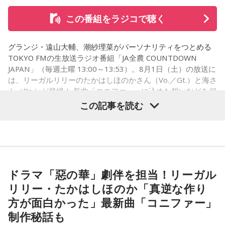
街の人に調査したら、中島健人が1位にランクインしそうな
この番組をラジコで聴く
「ランキングのタイトルだけ」を送ってきてください。
グランジ・遠山大輔、潮紗理菜がパーソナリティをつとめる
＜例＞
TOKYO FMの生放送ラジオ番組「JA全農 COUNTDOWN
・家の照明、指パッチンで消してそうランキング
JAPAN」（毎週土曜 13:00～13:53）。8月1日（土）の放送に
・コンビニで「温めますか？」とか「レジ袋はいります
は、リーガルリリーのたかはしほのかさん（Vo.／Gt.）と海さ
か？」とか聞かれる前に全部先に言ってきそうな男ランキン
ん（Ba.）が登場！ 新曲「コニファー」に込めた想いなどを伺
グ
いました。
この記事を読む
・渋谷のギャル1000人に聴きました「愛用してるタブレット
端末めっちゃデカそう」ランキング
こんな感じで、中島健人を1位にランクインさせてください。
（左から）潮紗理菜、たかはしほのかさん、海さん、遠山大
輔
※ メールの件名は「ランキング」でお願いします。
ドラマ「惡の華」劇伴を担当！リーガル
リリー・たかはしほのか「真逆な作り
■番組タイトル：ニッポン放送『中島健人のオールナイトニッ
◆“真逆な作り方”で楽曲制作
ポン』
方が面白かった」最新曲「コニファー」
■放送日時：2026年8月14日（金） 25時～27時 （15日
制作秘話も
リーガルリリーは高校在学時から注目を集め、国内大型ロッ
（土）午前1時〜3時）