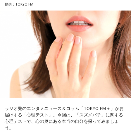
いため分からないと前置きしつつ、「ぐりんぴーすがそう言
提供：TOKYO FM
っていたから……その辺はどう？ 風紀が乱れているかどうか」
と質問します。
これに対して、カミムラは「ぐりんぴーすさんが言っている
のは、1～2年目の芸人の子たちだと思うんですけど……たぶ
ん、その子たちは本当に挨拶していないと思います」と苦笑
い。有吉が「なんでなの？」と尋ねると、カミムラは「こん
なことを言うのもあれですけど、（ぐりんぴーすさんが）ど
ういう先輩か分かっていないんだと思います」と正直に語り
ます。
それを受け、有吉は「でもさ、この世界に入ったら俺だって
（若手の頃は）誰か分からない人にも一応挨拶するじゃな
い？ 何があるか分からないからさ」と持論を語ります。その
意見にカミムラも納得しつつも、「ちゃんと挨拶をしない人
間は時代的に増えていますね」とリアルな実情を明かしま
ラジオ発のエンタメニュース＆コラム「TOKYO FM＋」がお
す。
届けする「心理テスト」。今回は、「スズメバチ」に関する
心理テストで、心の奥にある本当の自分を探ってみましょ
また、有吉は「吉本（興業）は縦がちゃんとしているじゃ
う。