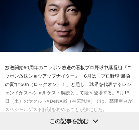
【解説】
この心理テストでわかることは、追い詰められた時に出る、
あなたの「究極の裏の顔」です。
とっさに握りしめたものは、あなたが窮地で無意識に守ろう
とする「本当に大切なもの」を暗示しています。冷静ではい
られない極限の場面でこそ、普段は隠れているあなたの本性
が表に出るのです。
【解答】
1．鳩のぬいぐるみ……本性は「愛情深い天使」
放送開始60周年のニッポン放送の看板プロ野球中継番組『ニ
鳩のぬいぐるみは「愛情」を暗示しています。あなたは追い
ッポン放送ショウアップナイター』。8月は「プロ野球“勝負
詰められても、自分より大切な誰かを思い浮かべる、利他的
なタイプ。窮地でこそ人にやさしくできる、あたたかい心の
の夏”に60n（ロックオン）！」と題し、球界を代表するレジ
持ち主です。ただ、自分を後回しにしすぎないよう気をつけ
ェンドがスペシャルゲスト解説として続々登場する。8月15
てください。
日（土）のヤクルト×DeNA戦（神宮球場）では、髙津臣吾が
スペシャルゲスト解説を務めることが決定した。
2．身分証……本性は「したたかな悪魔」
身分証は「あなた自身の存在」を暗示しています。あなたは
この記事を読む
窮地に立たされると、何よりまず自分を守り抜く、利己的な
タイプ。生き残るための冷徹な判断力は、時に人を出し抜く
髙津は1990年代から2000年代にかけて伝家の宝刀・シンカ
ほどです。ただ、その強さはあなたや大切なものを守るため