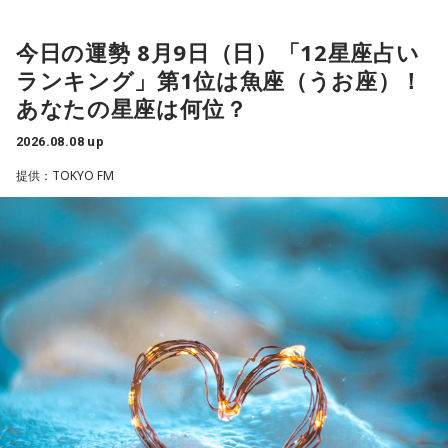
な人に積極的にアプローチをしてみるのも良さそうです。ラ
ッキーカラーは水色。
今日の運勢 8月9日（日）「12星座占い
ランキング」第1位は魚座（うお座）！
【2位】蟹座（かに座）
好調な運気で心地よく過ごせる1日となりそうです。直感が冴
あなたの星座は何位？
「ニッポン放送ショウアップナイター ヤクルト×DeNA」
えやすい運気なので、選択に迷った際は自分の直感を参考に
■放送日時：8月15日（土） 17時50分～試合終了 （延長対
2026.08.08 up
してみてください。
応あり）
提供：TOKYO FM
【3位】蠍座（さそり座）
■スペシャルゲスト解説：髙津臣吾
学びや成長ができそうな1日です。今日は視野が広がりやすく
■実況：師岡正雄アナウンサー
学びが深まりそうです。海外のことに目を向けたり、探究心
■番組X：@showup1242
を大切に過ごしてみましょう。
■ハッシュタグ：#ショウアップナイター #60n
【4位】山羊座（やぎ座）
■メールアドレス：89@1242.com
対人運が好調です。今日は1対1のコミュニケーションが大切
■番組ホームページ：
https://www.1242.com/showup
な日。パートナーや大切な友人と深い話をしたり、普段は話
しづらい話題を取り上げてみたりするには良いタイミングで
す。
【5位】牡牛座（おうし座）