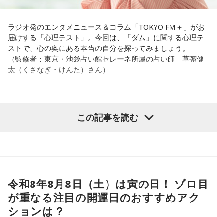
これ、ばかにならなくて、私、いつもフィジカルとスピリチ
ト
ュアルというものは、いつも同じく同等に思わなきゃダメだ
放送日時：毎週土曜 13:00～13:53
パートナーの奥迫協子、パーソナリティの江原啓之
と言っているんです。昔から「健全な身体に健全な精神宿
ラジオ発のエンタメニュース＆コラム「TOKYO FM＋」がお
パーソナリティ：遠山大輔（グランジ）、潮紗理菜
る」って言いますでしょう？
届けする「心理テスト」。今回は、「ダム」に関する心理テ
番組Webサイト：
https://www.tfm.co.jp/countdownjapan/
ストで、心の奥にある本当の自分を探ってみましょう。
番組公式X：
@JA_CDJ
それは、例えばご病気の方とかはダメだとか、そういう風に
●江原啓之 今夜の格言
（監修者：東京・池袋占い館セレーネ所属の占い師 草彅健
差別しているわけではなくてね。私達、コンディションが良
「フィジカルはスピリチュアルの基本です」
太（くさなぎ・けんた）さん）
いと心のコンディションも良くなりません？ やっぱり、寝不
足のときってちょっとネガティブになっちゃったり、笑顔が
＜番組概要＞
ちょっと欠けちゃったりね。
番組名：Dr.Recella presents 江原啓之 おと語り
放送日時：TOKYO FM／FM 大阪 毎週日曜 22:00～22:25、エ
【質問】
この記事を読む
やっぱり、この世に生きている限りは、フィジカルなことっ
フエム山陰 毎週土曜 12:30～12:55
山奥の大きなダムを見学しているあなた。
てすごく大事なんですよね。だから、よりスピリチュアルを
出演者：江原啓之、奥迫協子
目の前には、たっぷりと水をたたえた巨大なダムがそびえて
発揮したいと思う場合には、フィジカルをとても大切にする
番組Webサイト：
https://www.tfm.co.jp/oto/
います。
ということが大事だと思うんですよね。
その景色を眺めていると、あなたはふとあることが気になり
ました。
――精神力を支えるのは徹底した体調管理であると説く江
さて、あなたが気になったのはどんなことですか？
令和8年8月8日（土）は寅の日！ ゾロ目
原。さらに、日常生活におけるコンディションづくりの重要
次の中から近いものを1つ選んでください。
が重なる注目の開運日のおすすめアク
性を語ります。
1． 水がこぼれてしまうことはないのか
ションは？
江原：やっぱり、集中力が欠けちゃうしね。だからご飯を食