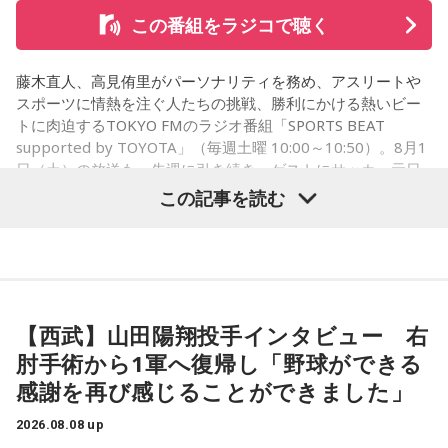
この番組をラジコで聴く
コーナー後には、来場者から田村への質疑応答も実施。最後
藤木直人、高見侑里がパーソナリティを務め、アスリートや
には、田村がイベントを振り返り、「リスナーの皆さんのエ
スポーツに情熱を注ぐ人たちの挑戦、勝利にかける熱いビー
ンディング曲の話とかを聞いているだけでも、僕はポジティ
トに肉迫するTOKYO FMのラジオ番組「SPORTS BEAT
supported by TOYOTA」（毎週土曜 10:00～10:50）。8月1
ブになれた。確かに死はすごく悲しいことではあるんだけ
日（土）の放送も、先週に引き続き、ゲストにサッカー元日
ど、100％皆さんに必ず来るお別れなので、そのお別れとど
本代表の福田正博さんが登場！ 当記事では、「FIFAワールド
この記事を読む
うやって向き合うかということを考える一つのきっかけにな
カップ26（以下、W杯）」でブラジルに対する発言が波紋を
ればと思います」と締めくくりました。
呼んだ塩貝健人選手について、福田さんが語った模様を紹介
します。
また、イベント当日は文化放送1階のサテライトプラス広場に
て「イタコト展」も開催。「誰かの心のこりが、誰かの心の
【西武】山田陽翔投手インタビュー 右
こりを和らげる」をテーマに、さまざまな「心のこり」に触
（左から）福田正博さん、藤木直人、高見侑里
肘手術から1軍へ復帰し「野球ができる
れながら、自分自身の想いを見つめ直す機会を届けました。
感謝を再び感じることができました」
なお、この模様は8月11日（火・祝）午前9時00分～10時00
1966年生まれの福田正博さんは、日本人初のJリーグ得点王に
2026.08.08 up
輝き、Jリーグ通算228試合出場93得点を挙げ、日本代表では
分に、文化放送で特別番組として放送します。