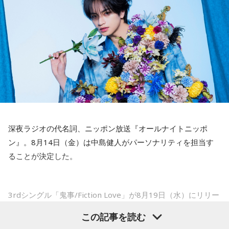
いうか。ただ、プロの選手としてそこまで考えてコメントす
えてください。
るべきだったかなとは思います。
山田「痛かったですし、手術のタイミングはすごく悩んだの
ですが、3月9日に手術をさせていただいた。痛いままプレー
でもまだ若いですから。森保監督は“リバウンドメンタリテ
をしていても成績も上がらないですし、自分としても不安を
ィ”という言葉をよく使いますけど、何かうまくいかなかった
後のリアクションがすごく重要で、今後そこを塩貝選手は試
抱えながらプレーをするのは嫌だったので、できるだけ早く
されるのかなと思いますし、その期待に応えるだけのものを
手術をして、早く復帰ができるようにというので決断しまし
持っている選手だと思いますから、良いエネルギーに変えて
た」
もらいたいなと思います。
――以前から痛みはあったのでしょうか？
----------------------------------------------------
深夜ラジオの代名詞、ニッポン放送『オールナイトニッポ
この日の放送をradikoタイムフリーで聴く
山田「痛みがない範囲でできていたのですが、痛みの場所が
ン』。8月14日（金）は中島健人がパーソナリティを担当す
※放送エリア外の方は、プレミアム会員の登録でご利用いた
動いてしまって、数ミリでも痛みの場所が動くだけで痛みが
ることが決定した。
だけます。
変わってくるので」
----------------------------------------------------
――実戦復帰まで4ヶ月という診断のもと、ファームで最初に
＜番組概要＞
3rdシングル「鬼事/Fiction Love」が8月19日（水）にリリー
番組名：SPORTS BEAT supported by TOYOTA
投げたのは7月11日でした。リハビリはうまくいったという
スされることを記念して、中島健人が通称“1部”のパーソナリ
放送日時：毎週土曜 10:00～10:50
この記事を読む
ことでしょうか？
ティを初めて担当する。番組では、新曲「鬼事/Fiction
パーソナリティ：藤木直人、高見侑里