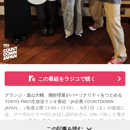
から、音楽を通して真逆な作り方を体験できて、めちゃめち
ゃ面白かったです。
（左から）たかはしほのかさん、海さん
◆新曲「コニファー」に込めた想い
遠山：リーガルリリーは、7月11日（土）に新曲「コニファ
ー」を配信リリースしました。おめでとうございます。
この番組をラジコで聴く
ほのか・海：ありがとうございます。
グランジ・遠山大輔、潮紗理菜がパーソナリティをつとめる
潮：「コニファー」はテレビアニメ「これ描いて死ね」のエ
TOKYO FMの生放送ラジオ番組「JA全農 COUNTDOWN
ンディングテーマとなっています。
JAPAN」（毎週土曜 13:00～13:53）。8月1日（土）の放送に
は、リーガルリリーのたかはしほのかさん（Vo.／Gt.）と海さ
遠山：テレビアニメの楽曲を手がけるのは初めてじゃないよ
ん（Ba.）が登場！ 新曲「コニファー」に込めた想いなどを伺
ね？
いました。
この記事を読む