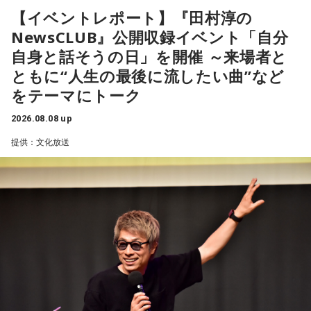
ッキーカラーは水色。
に必要なことについて考えてみましょう。ラッキーアイテム
【イベントレポート】『田村淳の
はコーヒー。
NewsCLUB』公開収録イベント「自分
【2位】蟹座（かに座）
好調な運気で心地よく過ごせる1日となりそうです。直感が冴
自身と話そうの日」を開催 ～来場者と
【10位】獅子座（しし座）
えやすい運気なので、選択に迷った際は自分の直感を参考に
ともに“人生の最後に流したい曲”など
内省がテーマの日です。今日はこれまでを振り返って色々な
してみてください。
ことを見直してみましょう。スマホのデータの整理をした
をテーマにトーク
り、不要に感じるものは手放してみるのもおすすめです。
【3位】蠍座（さそり座）
2026.08.08 up
学びや成長ができそうな1日です。今日は視野が広がりやすく
【11位】水瓶座（みずがめ座）
提供：文化放送
学びが深まりそうです。海外のことに目を向けたり、探究心
日頃の疲れを癒しましょう。今日はマッサージを受けたり、
を大切に過ごしてみましょう。
心と身体のメンテナンスを意識しましょう。たくさん睡眠を
取ってリフレッシュするのも良さそうです。
【4位】山羊座（やぎ座）
対人運が好調です。今日は1対1のコミュニケーションが大切
【12位】射手座（いて座）
な日。パートナーや大切な友人と深い話をしたり、普段は話
心のモヤモヤが目立つような日です。今日は頑張らず、1人の
しづらい話題を取り上げてみたりするには良いタイミングで
時間を大切にしたり、のんびり過ごす時間を持つようにしま
す。
しょう。
【5位】牡牛座（おうし座）
【今日の一言メッセージ】
趣味や友達付き合いが活発な運気です。今日は心の充実感を
今日は不要なものを手放したり、今後の計画を見直すことを