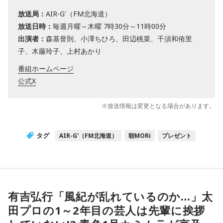
放送局：
AIR-G'（FM北海道）
放送日時：
毎週月曜～木曜 7時30分～11時00分
出演者：
森基誉則、小澤ちひろ、田辺桃菜、千須和侑里
子、木藤玲子、上村あかり
番組ホームページ
公式X
※放送情報は変更となる場合があります。
タグ
AIR-G'（FM北海道）
朝MORi
プレゼント
有吉弘行「風紀が乱れているのか…」太
田プロの1～2年目の芸人は先輩に挨拶