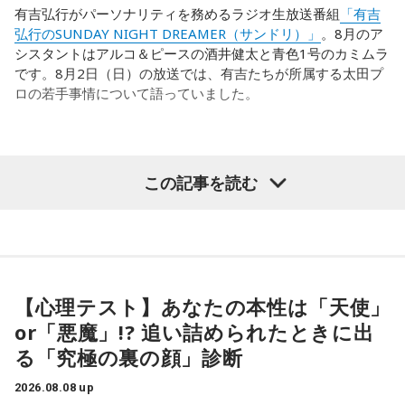
有吉弘行がパーソナリティを務めるラジオ生放送番組
「有吉
弘行のSUNDAY NIGHT DREAMER（サンドリ）」
。8月のア
シスタントはアルコ＆ピースの酒井健太と青色1号のカミムラ
です。8月2日（日）の放送では、有吉たちが所属する太田プ
ロの若手事情について語っていました。
（左から）酒井健太、有吉弘行、カミムラ
この記事を読む
◆太田プロの若手芸人事情
有吉は、若手芸人と接する機会の多いカミムラに聞きたいこ
とがあると切り出し、「賞レースで結果を残していないコン
【心理テスト】あなたの本性は「天使」
ビ、（芸歴18年目の）ぐりんぴーすがよく愚痴をこぼしてい
or「悪魔」!? 追い詰められたときに出
るのは、最近の後輩は挨拶をしてくれないんだって（笑）」
る「究極の裏の顔」診断
と暴露します。
2026.08.08 up
有吉自身は、今では後輩から挨拶されないことがまったくな