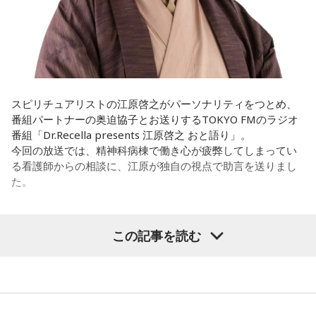
みたいな気持ちと、私がお家で音楽を作っているとき
ンを持っていくのがとっても大変だと思うの。
の……“色”かな？ その色がすごく一致している部分があったの
で、今回はアニメのエンディングテーマとして曲を書かせて
これ、ばかにならなくて、私、いつもフィジカルとスピリチ
もらったんですけど、結構パーソナルな部分が出た作品にな
ュアルというものは、いつも同じく同等に思わなきゃダメだ
りました。
と言っているんです。昔から「健全な身体に健全な精神宿
る」って言いますでしょう？
遠山：自分自身の内面をすごく辿って探っている曲ですよ
スピリチュアリストの江原啓之がパーソナリティをつとめ、
ね？
番組パートナーの奥迫協子とお送りするTOKYO FMのラジオ
それは、例えばご病気の方とかはダメだとか、そういう風に
番組「Dr.Recella presents 江原啓之 おと語り」。
差別しているわけではなくてね。私達、コンディションが良
ほのか：はい。私は「自分自身を分かってみたい」という気
今回の放送では、精神科病棟で働き心が疲弊してしまってい
いと心のコンディションも良くなりません？ やっぱり、寝不
持ちで作品を作っていて、もしかしたら皆さんも何かを作る
る看護師からの相談に、江原が独自の視点で助言を送りまし
足のときってちょっとネガティブになっちゃったり、笑顔が
ときって、自分自身を分かってみたいから作るんじゃないか
た。
ちょっと欠けちゃったりね。
なと思って、そういう曲を作りました。
やっぱり、この世に生きている限りは、フィジカルなことっ
遠山：海ちゃんはどうですか？
パーソナリティの江原啓之
てすごく大事なんですよね。だから、よりスピリチュアルを
この記事を読む
発揮したいと思う場合には、フィジカルをとても大切にする
海：アニメでは、マンガ大好きな女の子が、同人誌とかを売
ということが大事だと思うんですよね。
るようなイベントに行って「自分でも描けるんだ！」と思っ
＜リスナーからの相談＞
て、そこから自分で描き始めるんですけど、それが私自身の
――精神力を支えるのは徹底した体調管理であると説く江
私は精神科病棟で看護師として働いています。幻覚や妄想に
音楽体験とすごくつながっていて。
原。さらに、日常生活におけるコンディションづくりの重要
より精神症状が不安定な患者さんから、暴言や暴力を振るわ