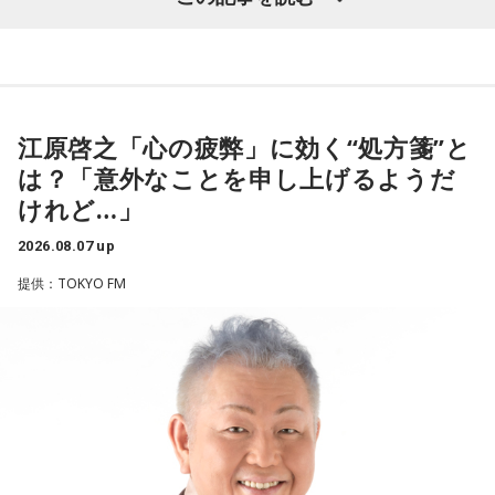
ほのか：はい。
遠山：この楽曲はどこから作り始めました？
（左から）潮紗理菜、たかはしほのかさん、海さん、遠山大
輔
ほのか：「これ描いて死ね」は、マンガを描くことを題材に
江原啓之「心の疲弊」に効く“処方箋”と
した作品なんですけど、まずは原作を読みました。それで、0
から1にするときに、心のなかで薪をくべて火種を燃やしてい
は？「意外なことを申し上げるようだ
く。そして、風が吹いてめちゃめちゃ燃えていくみたいな。
◆“真逆な作り方”で楽曲制作
けれど…」
そういったものを絶やさずに「自分だけでやっていくぞ！」
みたいな気持ちと、私がお家で音楽を作っているとき
リーガルリリーは高校在学時から注目を集め、国内大型ロッ
2026.08.07 up
の……“色”かな？ その色がすごく一致している部分があったの
クフェスにも多数出演するだけでなく、アメリカで開催され
提供：TOKYO FM
で、今回はアニメのエンディングテーマとして曲を書かせて
た世界最大級の音楽フェスティバル「SXSW（サウス・バイ・
もらったんですけど、結構パーソナルな部分が出た作品にな
サウスウエスト）」の出演や中国ツアーの開催など、海外で
りました。
のライブも経験。そのほか、2019年公開の映画「惡の華」で
は主題歌と劇中歌を担当し、今年4月から放送されたテレビド
遠山：自分自身の内面をすごく辿って探っている曲ですよ
ラマ版「惡の華」では、たかはしほのかさんが劇伴を担当。
ね？
そして、今秋には初のアジアツアーの開催が決定していま
す。
ほのか：はい。私は「自分自身を分かってみたい」という気
持ちで作品を作っていて、もしかしたら皆さんも何かを作る
遠山：僕は「惡の華」が好きで、（テレビドラマ版ではW主