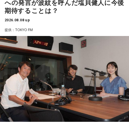
への発言が波紋を呼んだ塩貝健人に今後
なお、この模様は8月11日（火・祝）午前9時00分～10時00
ろう」のコーナーでは、大きな成功でなくても「自分、本当
分に、文化放送で特別番組として放送します。
期待することは？
によく頑張ったな」と思えるこれまでの出来事を、“自分への
表彰状”という形で来場者から募集・紹介。自身の記憶を改め
2026.08.08 up
【特別番組概要】
て言葉にすることで、人生をじっくりと見つめ直す時間とな
提供：TOKYO FM
■番組名：『田村淳のNewsCLUB「自分自身と話そうの
りました。
日」』
■放送日時：2026年8月11日（火・祝）午前9時00分～10時
続く「人生の最後に流したい私のエンディング曲」のコーナ
00分
ーでは、来場者が選んだ“人生の最後に流したい一曲”にまつわ
■出演：田村淳、砂山圭大郎（文化放送アナウンサー）
る思い出を紹介。音楽を通してこれまでの人生を振り返りな
■提供：全日本葬祭業協同組合連合会（全葬連）
がら、これからの“自分らしい生き方”を考える時間を共有しま
した。田村は、人生の最後に流したい曲について、「お葬式
で流す曲は決めている。しかも自分の声で流したいと思っ
て、毎日ギターの弾き語りを書斎で練習して、音源として残
しているんです。娘たちにも聴こえているはずだから、お葬
式のときに『パパが弾いてた曲だ』と思ってもらえたら」と
思いを語りました。