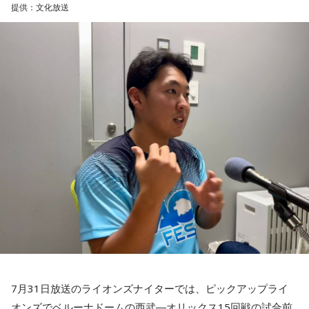
提供：文化放送
45試合出場で9ゴールを記録するなど活躍を見せ、1993年に
はW杯アジア地区最終予選にも出場しました。2002年に現役
【特別番組概要】
を引退した後は、サッカー解説者としてメディアでの活動の
■番組名：『田村淳のNewsCLUB「自分自身と話そうの
ほか、講演会やサッカー教室をおこなうなど、自身の経験を
日」』
活かしながら幅広く活動しています。
■放送日時：2026年8月11日（火・祝）午前9時00分～10時
◆「塩貝選手に悪意はなかった」
00分
■出演：田村淳、砂山圭大郎（文化放送アナウンサー）
藤木：決勝トーナメントの相手がブラジルに決まった際、塩
■提供：全日本葬祭業協同組合連合会（全葬連）
貝選手の言葉が切り取られて話題になったというか、ブラジ
ルにちょっと火をつけてしまった部分もあるのかなと思った
のですが。
福田：そうですね。塩貝選手に悪意はなかったと思います
し、素直に自分の気持ちを言っただけなのですが、それをブ
ラジルサイドがうまく切り取って、結果的に彼らのモチベー
ションを上げるような形になってしまったので、それはあま
り良くなかったかなと思います。
7月31日放送のライオンズナイターでは、ピックアップライ
何を言っているかというと、日本とブラジルの力関係は間違
オンズでベルーナドームの西武―オリックス15回戦の試合前