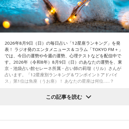
趣味や友達付き合いが活発な運気です。今日は心の充実感を
感じやすい日なので、好きなことをとことん楽しみましょ
う。ラッキーアイテムは、炭酸水。
【6位】乙女座（おとめ座）
人付き合いが好調で、楽しいことが広がっていくような運気
です。今日は色々な人と積極的にコミュニケーションをとっ
2026年8月9日（日）の毎日占い「12星座ランキング」を発
ていきましょう。
表！ ラジオ発のエンタメニュース＆コラム「TOKYO FM＋」
では、今日の運勢や今週の運勢、心理テストなどを配信中で
【7位】牡羊座（おひつじ座）
す。2026年（令和8年）8月9日（日）のあなたの運勢を、東
マイペースに過ごせると良い日です。今日は部屋の片付けを
京・池袋占い館セレーネ所属・占い師の莉瑠（リル）さんが
したり、書類の整理をしたり、身の回りの整理を心掛けて過
占います。「12星座別ランキング＆ワンポイントアドバイ
ごしてみましょう。
ス」第1位は魚座（うお座）！ あなたの星座は何位……？
【8位】天秤座（てんびん座）
この記事を読む
仕事運が好調な日。今日がお休みの人も忙しさが目立ちそう
です。優先順位を確認し、1つひとつ丁寧に進めていくことを
心がけてみましょう。
【1位】魚座（うお座）
恋愛運が好調で楽しい運気の1日となりそうです。今日は好き
【9位】双子座（ふたご座）
な人に積極的にアプローチをしてみるのも良さそうです。ラ
金運が好調です。今日はお金に関する見直しや、将来のため