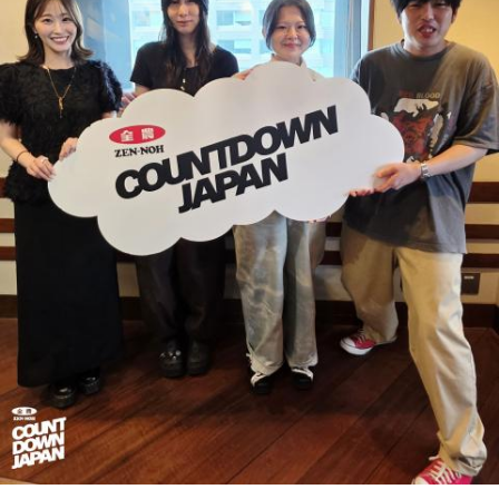
が楽しかったですね」
中島健人が、どう立ち回ればよかったのか手を差し伸べま
す。
――今シーズンの登板はまだ2試合ですが、ヒットを1本も打
たれていないです。
※ メールの件名は「鬼事」でお願いします。
山田「そうなんですか？ 何の意識もしていないです（笑）。
1イニングを無失点で抑える。どれだけピンチを作っても無失
◎コーナー『人生アイズ相談ドラゴン』
点で抑えるというのが中継ぎの仕事なので、それができたと
「仕事場の上司、良い人なんだけどここが好きになれなく
いうのは本当にいいことなのかなと思います」
て…」
「友人と遊んだ時に言われたあの一言がずっとモヤモヤして
※インタビュアー：文化放送・斉藤一美アナウンサー
いて…」
「優柔不断な性格のせいで、こんな事が…」
あなたの人生相談を送ってください。その相談を受け、中島
健人が遊戯王の話をします。
※ メールの件名は「決闘」でお願いします。
◎「中島健人イメージランキング」