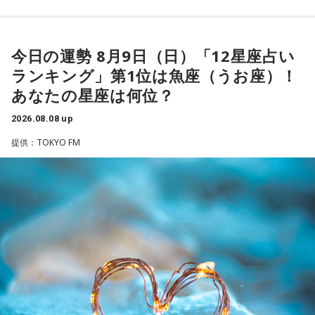
ーを武器にヤクルトスワローズの絶対的守護神を担い、選手
の武器にもなるでしょう。
として5度のリーグ優勝、4度の日本一に貢献した。メジャー
3．乾電池……本性は「気まぐれな人間」
でも活躍し日米通算313セーブをマーク。指導者としては、6
今日の運勢 8月9日（日）「12星座占い
乾電池は「内に秘めたエネルギー」を暗示しています。あな
シーズン、ヤクルトの監督を務め、前年最下位からの日本
ランキング」第1位は魚座（うお座）！
たは追い詰められると、理屈より先に、その時の衝動でとっ
一、球団初のリーグ連覇を成し遂げた。
さに動く本能タイプ。ある意味では、いちばん人間らしいか
あなたの星座は何位？
もしれません。勢いが吉と出ることも多いですが、一呼吸置
選手としても指揮官としてもヤクルトが誇る球界のレジェン
いて考える癖もつけてみて。
2026.08.08 up
ドといえる髙津が8月15日（土）に神宮球場で行われる「ヤ
提供：TOKYO FM
4．懐中電灯……本性は「冷静な神様!?」
クルト×DeNA」に『ニッポン放送ショウアップナイター』の
懐中電灯は「今後の見通し」を暗示しています。あなたは極
スペシャルゲスト解説として登場する。現役時代は『ニッポ
限の場面でもパニックにならず、状況を一歩引いて見極める
ン放送ショウアップナイター』の事前情報番組でレギュラー
冷静沈着なタイプ。感情に飲まれず、俯瞰して考えられるタ
出演コーナーを持つなど、ニッポン放送リスナーにはお馴染
イプです。ただ、いつも冷静すぎると近寄りがたく見られる
こともあるので、時には素直になってみましょう。
みの髙津だが、『ニッポン放送ショウアップナイター』で解
説を務めるのは2013年以来、13年ぶりとなる。
＊
ペナントレースも終盤に差し掛かり、古巣・ヤクルトにとっ
天使も悪魔も、どちらもあなたの一部。自分の中の両方を知
て勝負の夏となる神宮球場の一戦での髙津氏ならではの視点
っておくことが、いざという時の本当の強さになるのかもし