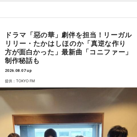
山田「トレーナーさんのおかげでうまくいったと思います」
番組Webサイト：
https://www.tfm.co.jp/beat/
Love」の話はもちろん、新曲にまつわるテーマでリスナーか
番組公式X：
@SPORTSBEAT_TFM
らメールを募集したり、中島の愛に溢れた遊戯王トークも披
――想定通りにいったということですね。
露する予定。（メールの締切は8月14日（金）正午）
山田「順調にいくのも難しくて、リハビリをしていく上でエ
ドラマ「惡の華」劇伴を担当！リーガル
ラーが出たり、身体との感覚がつながりずらかったりするな
盛りだくさんの内容でお届けする一夜限りの特別番組『中島
リリー・たかはしほのか「真逆な作り
かで、本当にトレーナーさんのおかげでうまくやっていただ
健人のオールナイトニッポン』は8月14日(金)25時からニッポ
きました」
方が面白かった」最新曲「コニファー」
ン放送をキーステーションに全国ネットで放送。
制作秘話も
――石垣島で自主トレをともにした後輩である篠原響投手の
2026.08.07 up
活躍をどうご覧になられましたか？
■募集メール
提供：TOKYO FM
山田「球速がすごくて、僕も追いつけるように頑張ります」
◎メールテーマ『鬼事』
――オールスターゲームの前に1軍へ復帰しました。ここまで
TVアニメ『逃げ上手の若君』第2期オープニングテーマ「鬼
2試合に登板してみていかがですか？
事」。中島健人はこの「鬼事」を「日々のイラッとした出来
山田「自分の持ち味が出せて抑えられることができたので、
事」や「心がザワザワした、モヤモヤした事」を表す言葉と
そこは1番よかったのかなと思います。試合で投げる、野球が
してカジュアルに使っています。そんな、あなたの周りで起
できる感謝というのも再び感じることができましたし、野球
きた「鬼事」を教えてください。