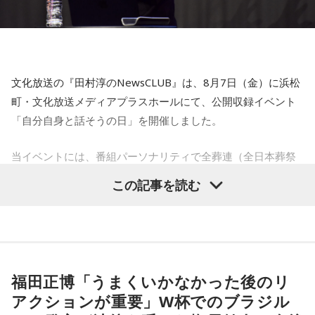
思いを語りました。
■監修者プロフィール：莉瑠（リル）
東京・池袋占い館セレーネ所属。10代に占いに出会い、勉
強、コミュニケーションなどの苦手な部分を克服。成績も最
下位からトップに。OL、芸能活動を経て、悩みやコンプレッ
コーナー後には、来場者から田村への質疑応答も実施。最後
クスを持つ方に寄り添いたいと本格的に占いの世界に進出。
文化放送の『田村淳のNewsCLUB』は、8月7日（金）に浜松
には、田村がイベントを振り返り、「リスナーの皆さんのエ
SATORI電話占い月間ランキング連続1位。占いコンテンツ
町・文化放送メディアプラスホールにて、公開収録イベント
ンディング曲の話とかを聞いているだけでも、僕はポジティ
『莉瑠と龍神様の絶対神託』リリース。
「自分自身と話そうの日」を開催しました。
Webサイト：
https://selene-uranai.com/
ブになれた。確かに死はすごく悲しいことではあるんだけ
オンライン占いセレーネ：
https://online-uranai.jp/
ど、100％皆さんに必ず来るお別れなので、そのお別れとど
当イベントには、番組パーソナリティで全葬連（全日本葬祭
うやって向き合うかということを考える一つのきっかけにな
業協同組合連合会）のフューネラルアンバサダーも務める田
この記事を読む
ればと思います」と締めくくりました。
村淳と、アシスタントの砂山圭大郎アナウンサーが登壇。
「自分自身と話そう」をテーマに、“これまでの人生”を肯定し
また、イベント当日は文化放送1階のサテライトプラス広場に
ながら“これからの生き方”を考える時間を、来場者とのやり取
て「イタコト展」も開催。「誰かの心のこりが、誰かの心の
りを交えながらお届けしました。
こりを和らげる」をテーマに、さまざまな「心のこり」に触
福田正博「うまくいかなかった後のリ
れながら、自分自身の想いを見つめ直す機会を届けました。
昨年に続き2回目の開催となる本イベントは、参加者が自分自
アクションが重要」W杯でのブラジル
身を見つめ直す2つのコーナーで展開。「自分への表彰状を送