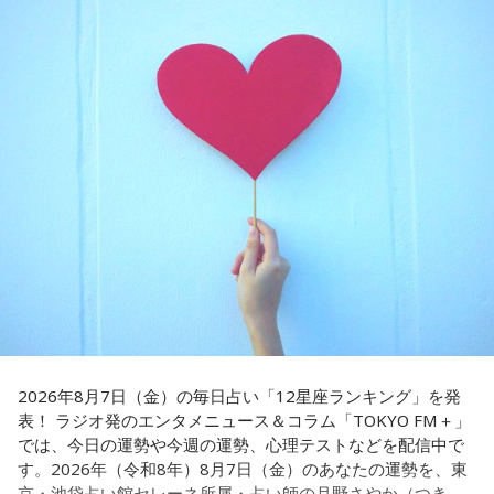
ると、その訪問客は茶封筒を机の上にソッと出します。そし
本土復帰当時の記憶はありませんが、「僕らは“復帰っ子”と言
てドンはポン、ポン、ポン、と手を当てて厚さを確かめる。
われている」と話すゴリさん。両親からは、復帰直後の沖縄
そのままスーッと返す。返された側は帰りがけ、広いお庭の
の活気や、ドルから円への切り替えをめぐる混乱を聞いて育
中にあるお社に両手を合わせ、賽銭箱に封筒を置いていく、
ちました。なかでも「『円になったほうがお金が減る』と文
と。こういう逸話がまことしやかに語られること自体が、ド
句を言っていた」というエピソードは、当時ならではの出来
事として印象に残っているそうです。
ンの権力を大きくしているんですね。直接、命令しなくても
周りが勝手に忖度して動く、というのがドンの世界です」
小学生の頃に、「旅行に行こう」と言われて沖縄を離れ、大
阪へ。しかし翌朝、父親の姿はなく、「今日からおじさんと
長野
「こういうドンが全国にいる、というわけですね」
おばさんと暮らすんだよ」と告げられます。「映画みたいな
嘘みたいな話で」と振り返るように、突然始まった新生活に
戸惑い、転校先でも誰とも話せない日々が続きました。
常井
「福岡って大物議員がたくさんいました。その中で藏内
さんはどういう位置づけか。麻生さん、武田さん、かつては
孤独を感じるなかで、「何かしなきゃ」との思いから、クラ
古賀誠さん、山崎拓さん、村上正邦さん、といった方も。大
スの人気者の行動を観察。「面白いことをやると人が集ま
物が同じ県内にたくさんいることが、ドンを生み出す第2の条
2026年8月7日（金）の毎日占い「12星座ランキング」を発
る」という気づきを得て、掃除の時間に机の上で松田聖子さ
表！ ラジオ発のエンタメニュース＆コラム「TOKYO FM＋」
件です」
んの「青い珊瑚礁」を歌いながら一発芸を披露。最初は教室
では、今日の運勢や今週の運勢、心理テストなどを配信中で
が静まり返ったものの、その後は「あんなに無口だった転校
す。2026年（令和8年）8月7日（金）のあなたの運勢を、東
生が急に変なことをやり出した」と話題になり、「お前、お
長野
「はい」
京・池袋占い館セレーネ所属・占い師の月野さやか（つき