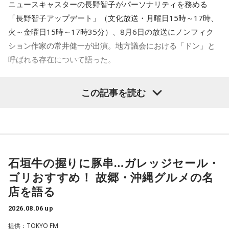
ニュースキャスターの長野智子がパーソナリティを務める
大阪公演の前の日もお仕事だったんですけど、そのお仕事が
「長野智子アップデート」（文化放送・月曜日15時～17時、
終わったらすぐ大阪に帰って、ちょっとだけ（愛猫の）まろ
火～金曜日15時～17時35分）、8月6日の放送にノンフィク
んにも会えたんですよ。それで、その次の日にライブをし
ション作家の常井健一が出演。地方議会における「ドン」と
て、家族が観に来てくれて、帰ったという大阪ライフでした
ね。
呼ばれる存在について語った。
「551」のCMのモノマネもやらせていただいたんですよ。
鈴木敏夫（文化放送解説委員）
「福岡県議会で浮上した、議
この記事を読む
「551の豚まんがあるとき？ ないとき？」っていうCMがある
長ポストをめぐる現金授受疑惑です。その渦中にいる藏内勇
んですけど、それの乃木坂46バージョンをみんなでやりたく
夫議長は県議10期を重ね、全国都道府県議会議長会の会長で
て、「私が『乃木坂があるとき！』って言ったら喜んで、
『乃木坂がないとき……』って言ったら悲しんでください！」
もあります。国政に影響を及ぼす地方のドンとして知られて
っていうのをアンコールでやったんです（笑）。
います」
石垣牛の握りに豚串…ガレッジセール・
リスナーちゃんはそのことを言ってくれていて、それも楽し
常井健一
「『ドン』はスペイン語に由来する外来語です。ボ
かった！ 私も大阪に行く前から「みんなでやれたら楽しいだ
ゴリおすすめ！ 故郷・沖縄グルメの名
スよりもさらにスケールの大きな権力者を示す言葉として定
ろうな」と思っていたから、そういうこともできて楽しかっ
店を語る
たですね！ 来てくれてありがとう！
着しました。いま、ドンとして注目されるのが福岡県議会の
藏内議長。福岡県内には一昔前から『福岡三国志』という言
2026.08.06 up
----------------------------------------------------
葉がありまして。現在は麻生太郎さん、武田良太さん、そし
提供：TOKYO FM
この日の放送をradikoタイムフリーで聴く