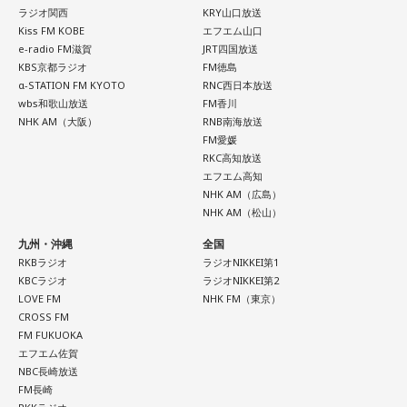
パーソナリティ：小山薫堂、宇賀なつみ
ラジオ関西
KRY山口放送
いつもの安心感から少しだけ外へ出てみると、新しい楽しみ
番組Webサイト：
https://www.tfm.co.jp/post/
Kiss FM KOBE
エフエム山口
が見つかりそう。大きく変える必要はありません。「ちょっ
番組公式X：
@sundayspost1
e-radio FM滋賀
JRT四国放送
と気になる」を試してみるくらいで十分です。今日は行って
KBS京都ラジオ
FM徳島
みたいお店や場所を一つ探して、誰かを誘ってみてくださ
α-STATION FM KYOTO
RNC西日本放送
い。
wbs和歌山放送
FM香川
NHK AM（大阪）
RNB南海放送
【10位】蟹座（かに座）
FM愛媛
周りを喜ばせることに一生懸命になりすぎて、自分の楽しみ
RKC高知放送
を忘れていないか確認したい日。今日は誰かのためではなく
エフエム高知
NHK AM（広島）
「私が嬉しいから」を選んでみてください。今夜は自分だけ
NHK AM（松山）
の小さなご褒美時間を作ると心が整いそうです。
九州・沖縄
全国
【11位】山羊座（やぎ座）
RKBラジオ
ラジオNIKKEI第1
頑張ることが当たり前になっているなら、今日は少し力を抜
KBCラジオ
ラジオNIKKEI第2
いてみて。成果を出すことだけが人生の豊かさではありませ
LOVE FM
NHK FM（東京）
ん。楽しい、心地いいという感覚を取り戻すことで次の流れ
CROSS FM
が見えてきます。今日は仕事を早めに切り上げて好きなこと
FM FUKUOKA
エフエム佐賀
をして過ごして。
NBC長崎放送
FM長崎
【12位】蠍座（さそり座）