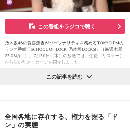
かけた。
さらに、ホースセラピーについても自身の経験を交えて語っ
この番組をラジコで聴く
た。大学時代に所属していた馬術部では、地域の子どもたち
を招いた体験会が行われており、馬に乗ることで身体を自然
乃木坂46の賀喜遥香がパーソナリティを務めるTOKYO FMの
に動かすきっかけになったり、高い視点から景色を見ること
ラジオ番組「SCHOOL OF LOCK! 乃木坂LOCKS!」（毎週木曜
で自信や自己肯定感につながったりする姿を目にしていたと
23:08頃～）。7月30日（木）の放送では、生徒（リスナー）
いう。
から届いたメッセージを紹介しました。
今回の訪問を通じて、馬が競技や競走だけではなく、さまざ
この記事を読む
まな形で人を支える存在であることを改めて感じた菅井。
乃木坂46の賀喜遥香
「いろいろな形で人を助けてくれる馬たちが今後もいろいろ
な場所で幸せに暮らせるようになったらいいな」と願いを語
「私は『真夏の全国ツアー2026』大阪公演2日目に参加しま
った。
した！ 偶然にも遥香先生と髪型がお揃いで、それだけでもす
ごくうれしかったし、かわいい遥香先生も、かっこいい遥香
全国各地に存在する、権力を握る「ド
先生もたくさん観ることができて、大満足のライブでした！
ン」の実態
アンコールのときに披露していた『551蓬莱』のCMのモノマ