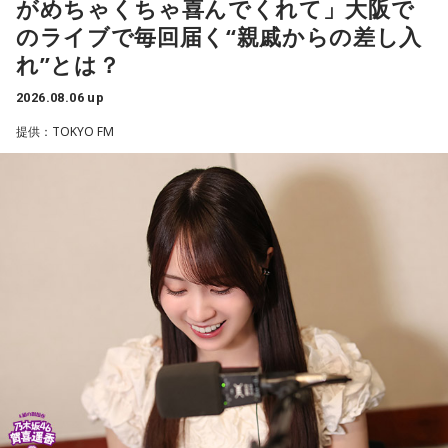
がめちゃくちゃ喜んでくれて」大阪で
TCC Therapy Parkは「馬を救い、人を助ける」をコンセプト
のライブで毎回届く“親戚からの差し入
に、競走馬として活躍した後、ケガやさまざまな事情によっ
れ”とは？
て引退を余儀なくされた馬たちの新たな居場所を提供する施
設。引退後すぐに次の活躍先が決まらない馬たちの受け皿と
2026.08.06 up
して、全国の乗馬施設に繋げたり、ホースセラピーで活躍す
提供：TOKYO FM
る道を探すなど、馬たちの“第二の馬生”を支えている。
施設で話を聞いた菅井は、「そういう場所があってよかった
な、素晴らしい素敵な取り組みだなと実際に行かせていただ
いて思いました」と感想を述べ、競走生活を終えた馬たちが
新たな役割を得られる環境の大切さを実感したという。
また、菅井は競馬の仕事をきっかけにTCCの活動を知ったそ
うで、東京都内にある「BafunYasai TCC CAFE」にも訪れた
ことがあるという。そこで新鮮な野菜を味わったり馬関連グ
ッズを購入した経験を紹介し、店舗での利用が馬たちの支援
につながることから、興味を持った人へ足を運ぶことを呼び