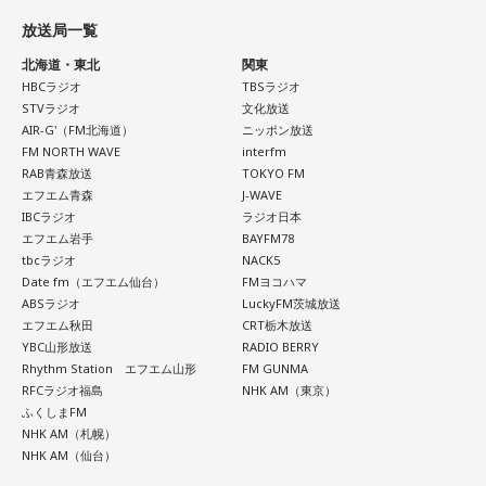
【3位】天秤座（てんびん座）
は国際通り近くの「せんべろ街」を紹介しました。「そこだ
放送局一覧
今日から金星が天秤座へ！！あなた本来の魅力がグッと高ま
け東南アジアの空気感もあるので、1つの場所で2つの旅行を
る時。人とのご縁にも恵まれやすく、嬉しいお誘いや出会い
北海道・東北
関東
しているみたい」と、その独特の魅力を語ります。
があるかもしれません。少しおしゃれして人に会うのもおす
HBCラジオ
TBSラジオ
すめ。今日は鏡の前で「今の自分が好きなところ」を3つ見つ
STVラジオ
文化放送
なかでもおすすめとして挙げたのが「米仙」です。お酒3杯に
AIR-G'（FM北海道）
ニッポン放送
けて褒めてみて！
寿司5貫の組み合わせがリーズナブルな価格で楽しめ、「石垣
FM NORTH WAVE
interfm
牛の握りが絶品」だと紹介。「炙りと生があるんですけど、
RAB青森放送
TOKYO FM
【4位】射手座（いて座）
炙らないほうがおすすめです」と、地元ならではの楽しみ方
エフエム青森
J-WAVE
「もっと面白いことがしたい！」という気持ちが未来を動か
も教えてくれました。
IBCラジオ
ラジオ日本
します。今までのやり方にこだわらず、楽しそうな方へ進ん
エフエム岩手
BAYFM78
でみると思わぬ展開が待っていそう。少し大胆なくらいで
さらに、「末廣ブルース」も外せない1軒です。建物のレトロ
tbcラジオ
NACK5
OK。今日はこの夏やりたいことを一つ予定に書き込んでみ
Date fm（エフエム仙台）
FMヨコハマ
感が魅力の豚串専門店で、「タンだとかハラミだとかハツ、
て！
ABSラジオ
LuckyFM茨城放送
レバーとかを味わいながら、昔ながらの雰囲気が楽しめる」
エフエム秋田
CRT栃木放送
と話します。「けっこうペッパーが強めで、かなりおいしい
【5位】牡羊座（おひつじ座）
YBC山形放送
RADIO BERRY
豚串です」と太鼓判を押しました。
Rhythm Station エフエム山形
FM GUNMA
あなたの行動力が誰かの心に火をつける日。今日は周りの反
RFCラジオ福島
NHK AM（東京）
応を気にするより「私はこれがやりたい！」を大切にしてみ
お気に入りのステーキ店を尋ねられると、ゴリさんは「エメ
ふくしまFM
て。あなたが楽しそうに動くほど仲間も集まってきそうで
ラルドです」と即答。なかでもプレミアムリブステーキにつ
NHK AM（札幌）
す。今夜、明日すぐできる小さな一歩を決めてから寝てみて
いては、「脂の乗り方、柔らかさ、肉の質がもうレベルが違
NHK AM（仙台）
ね。
います」と熱く語り、長年愛される名店の魅力を紹介しまし