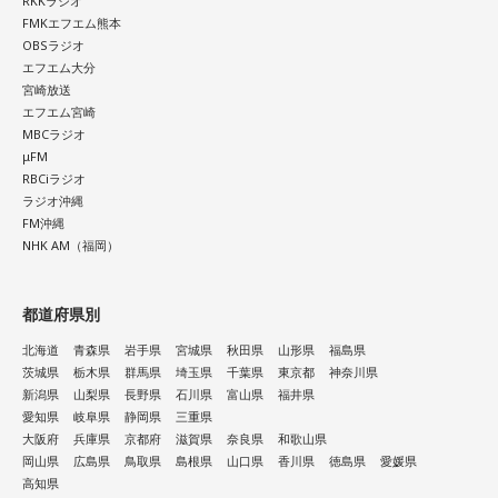
RKKラジオ
心の奥で「もうこのままでは違う」と感じていたことが浮か
FMKエフエム熊本
び上がるかもしれません。でも、それは生き方を変えるため
OBSラジオ
の大切なサイン。無理に答えを出さず、本音を大切にしてみ
エフエム大分
て。夜は「本当はどうしたい？」と自分に問いかけてみまし
宮崎放送
ょう。今日はスマホから離れて、好きな音楽や香りと一緒に
エフエム宮崎
ゆっくり過ごしましょう。
MBCラジオ
μFM
RBCiラジオ
【今日の一言メッセージ】
ラジオ沖縄
今日は火星にバーテックスというポイントが重なる日。運命
FM沖縄
に導かれ、新時代の生き方やお役目に気がついたり、直感が
NHK AM（福岡）
降りてきたりするかも！ ぜひアドバイスを参考に行動してみ
てくださいね。
都道府県別
■監修者プロフィール：月野さやか（つきの・さやか）
北海道
青森県
岩手県
宮城県
秋田県
山形県
福島県
東京・池袋占い館セレーネ所属。元野村證券トップセールス
茨城県
栃木県
群馬県
埼玉県
千葉県
東京都
神奈川県
という異色の経歴を持つ占星術師。自身の人生の転機をきっ
新潟県
山梨県
長野県
石川県
富山県
福井県
かけにホロスコープと出会い、星よみによる人生プロデュー
愛知県
岐阜県
静岡県
三重県
スの道へ。著書『山芋シンデレラ』。経営者から個人まで幅
大阪府
兵庫県
京都府
滋賀県
奈良県
和歌山県
広くサポートしている。
岡山県
広島県
鳥取県
島根県
山口県
香川県
徳島県
愛媛県
Webサイト：
https://selene-uranai.com/
高知県