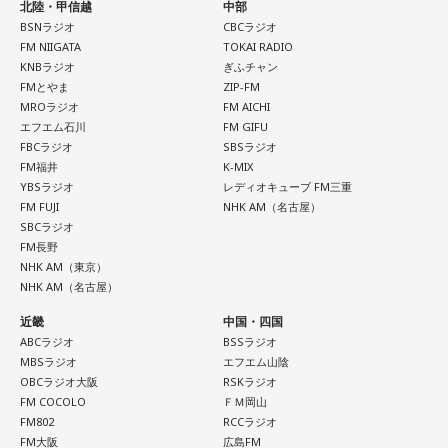
北陸・甲信越
中部
た。
【6位】獅子座（しし座）
BSNラジオ
CBCラジオ
太陽が獅子座を照らす今は、自分の人生を自分で演出してい
FM NIIGATA
TOKAI RADIO
一方、「お手紙を書きたくなる場所」を尋ねられると、迷わ
KNBラジオ
ぎふチャン
くとき。「もっと私らしくていい」と許可を出すことで魅力
ず「沖縄の海」と回答。水中眼鏡をつけて海に潜り、「音を
FMとやま
ZIP-FM
が開いていきます。遠慮せず好きなことを表現してみて。夜
塞がれた瞬間に、幻想的な世界を勝手に水が演出してくれ
MROラジオ
FM AICHI
は理想の自分になったつもりで未来を想像してみましょう。
る」と表現します。さらに、水中から見上げる水面には「太
エフエム石川
FM GIFU
陽の光に反射した美しい光のライン」が広がり、「365日飽
FBCラジオ
SBSラジオ
【7位】魚座（うお座）
きない。同じ顔を見せないんですよ、自然が」と、その美し
FM福井
K-MIX
直感の中に「これからの幸せ」のヒントが隠れていそう。損
YBSラジオ
レディオキューブ FM三重
さを語りました。そして海へ向け、「『美しくいてくれてあ
得や正解より、なぜか惹かれるものを大切にしてみてくださ
FM FUJI
NHK AM（名古屋）
りがとう』という手紙は書きたくなります」と、故郷への深
い。心が喜ぶ選択が新しいご縁につながるかも。夜は好きな
SBCラジオ
い愛情をのぞかせました。
音楽を聴きながら、叶えたい未来をイメージしてね。
FM長野
NHK AM（東京）
最後に、ゴリさんが「今、想いを伝えたい方」として名前を
NHK AM（名古屋）
【8位】乙女座（おとめ座）
挙げたのは、ボクシング元世界王者の具志堅用高さんでし
「ちゃんとしなきゃ」を少し緩めると、毎日がもっと楽しく
た。今年で世界王座獲得から50年という節目の年を迎えるこ
近畿
中国・四国
なりそうです。効率や正しさだけではなく、自分が心地よく
とに触れ、「手紙を書きたい」と温かい想いを語りました。
ABCラジオ
BSSラジオ
続けられる方法を探してみて。仕事のやり方を変えるのもお
MBSラジオ
エフエム山陰
すすめ。今日は一つだけ「やらなくていいこと」を決めてみ
OBCラジオ大阪
RSKラジオ
＜番組概要＞
ましょう。
FM COCOLO
ＦＭ岡山
番組名：日本郵便 SUNDAY'S POST
FM802
RCCラジオ
放送日時：毎週日曜 15:00～15:50
FM大阪
広島FM
【9位】牡牛座（おうし座）