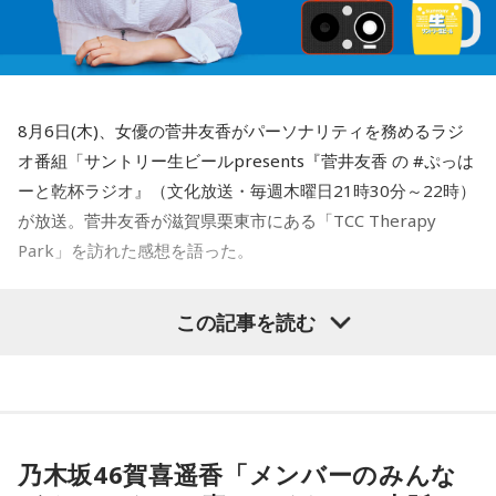
8月6日(木)、女優の菅井友香がパーソナリティを務めるラジ
オ番組「サントリー生ビールpresents『菅井友香 の #ぷっは
ーと乾杯ラジオ』（文化放送・毎週木曜日21時30分～22時）
が放送。菅井友香が滋賀県栗東市にある「TCC Therapy
Park」を訪れた感想を語った。
-「素晴らしい素敵な取り組み」-
この記事を読む
菅井は、カンテレ競馬のYouTubeチャンネルで投稿されてい
る「菅井友香のウマ友になってくれませんか？」の動画撮影
でTCC Therapy Parkを訪問。「ずっと行きたかった場所だっ
た」と喜びを語った。
乃木坂46賀喜遥香「メンバーのみんな