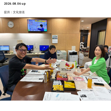
ネも関西ならではで、私も昔から観ていたので、とても楽し
2026.08.06 up
くて全力で参加しました（笑）。ツアーも残り少なくなって
提供：文化放送
きましたが、体調に気を付けて最後まで駆け抜けてくださ
い！ ずっとずっと大好きです！」（兵庫県 20歳）
◆「真夏の全国ツアー2026」大阪公演裏話
賀喜：大阪公演2日目の私は、横結びみたいなサイドテールに
してみたんです。それがリスナーちゃんも意図せずというか
お揃いだったんだね！ うれしい～！
私も生まれたところが大阪なので、大阪でのライブは特別な
んですよ。家族や親戚も観に来てくれていて、それもうれし
かったから頑張れたし、「551」も食べたし（笑）。あと、
たこ焼きも「りくろーおじさんの店」のチーズケーキも食べ
た！
それに、いつも大阪でライブをするとき、私の親戚の皆さん
がぶどうの差し入れをしてくれるの。それも食べた！ メンバ
ーのみんながめちゃくちゃ喜んでくれて、楽しかったな～！