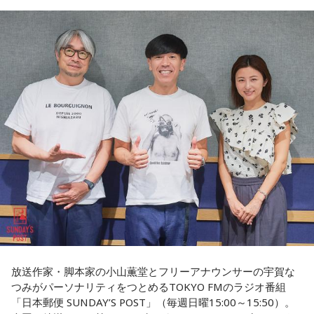
て藏内さんが熾烈な権力闘争を繰り広げています」
※放送エリア外の方は、プレミアム会員の登録でご利用いた
だけます。
----------------------------------------------------
長野
「藏内さんだけ県議、ということですね」
＜番組概要＞
常井
「なぜ1人の地方議員が永田町の大物にも匹敵する大きな
番組名：SCHOOL OF LOCK!
力を持ったのか。きょうは福岡を入口に、全国に共通するド
パーソナリティ：アンジー校長（アンジェリーナ1/3・
ンの条件を探ります。私、10年ほど前に全国各地の地方選挙
Gacharic Spin）、たんぼ教頭（溝上たんぼ）
放送日時：月曜～木曜 22:00～23:55／金曜 22:00～22:55
を取材していたとき、どこへ行ってもドンと呼ばれる地元の
番組Webサイト：
https://www.tfm.co.jp/lock/
権力者がいたんですね。どういう人かというと、だいたい経
番組公式X：
@sol_info
済力があって抜群に選挙が強くて。地元の首長や国会議員よ
りも発言力がある人です」
長野
「はい」
常井
「中には、かつての野中広務さんや森山𥙿さんのように
放送作家・脚本家の小山薫堂とフリーアナウンサーの宇賀な
50を過ぎてから国政に進んだドンもいる。ではどういった状
つみがパーソナリティをつとめるTOKYO FMのラジオ番組
「日本郵便 SUNDAY’S POST」（毎週日曜15:00～15:50）。
況がそろうとドンが生まれるか。第1の条件は、圧倒的な他薦