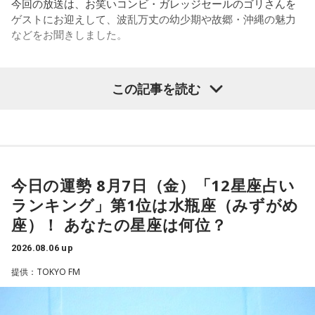
今回の放送は、お笑いコンビ・ガレッジセールのゴリさんを
です。藏内さんって県議10期。40年近く県議会にいるわけで
ゲストにお迎えして、波乱万丈の幼少期や故郷・沖縄の魅力
す」
などをお聞きしました。
長野
「10期。ほう」
この記事を読む
（左から）パーソナリティの小山薫堂、ゴリさん、宇賀なつ
常井
「どの知事、どの県庁幹部よりも古株になります。議会
み
では自民党から共産党まで長年の付き合いがあって、気心が
知れているんですね。そうなると影響力が及ぶのは公共事業
◆“笑いは武器”と気づいた少年時代
や予算だけではない。県内すべての選挙で誰に自民党の公認
や推薦を出すのか、という決定権を握っている。あとは役
今日の運勢 8月7日（金）「12星座占い
ゴリさんは、1972年沖縄県那覇市生まれ。沖縄の本土復帰か
人、教職員、警察署員といった地方公務員の人事にも影響力
らわずか1週間後に生まれた“復帰っ子”です。1995年に中学時
ランキング」第1位は水瓶座（みずがめ
を発揮することがあります」
代の同級生・川田広樹さんとガレッジセールを結成し、バラ
座）！ あなたの星座は何位？
エティ番組などで人気を集めました。2006年からは映画監督
としても活動。2019年公開の映画「洗骨」はモスクワ国際映
長野
「はい」
2026.08.06 up
画祭に出品されるなど国内外で高い評価を受け、日本映画監
提供：TOKYO FM
督協会新人賞を受賞しました。また、「おきなわ新喜劇」の
常井
「人事の季節になるとドンの自宅に行列ができる、と言
旗揚げやYouTube「ゴリ★オキナワ」などを通じて、故郷・
われるんですね。別の地域で聴いた話ですが、ドンの家に入
沖縄の魅力を発信し続けています。