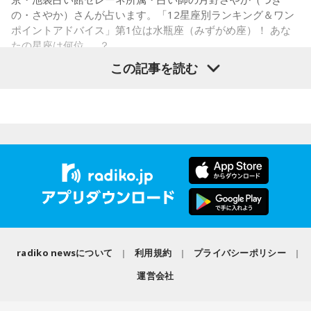
もろいな」「遊ぼうや」と友達の輪が一気に広がったといい
の・さやか）さんが占います。「12星座別ランキング＆ワン
ます。
常井
「というのは、県議会の自民党も国会議員の系列ごとに
ポイントアドバイス」第1位は水瓶座（みずがめ座）！ あな
分かれていて。知事選や市長選があると保守分裂になってし
たの星座は何位……？
この出来事をきっかけに、「笑いは武器になる」と実感。
「自分を認めてもらうには、人を笑わせればいい」という体
まうんですね。その間をつなぐ調整役が必要になると。実
この記事を読む
験が、芸人としての原点になったと振り返ります。
際、福岡県は90年代まで革新県政、社会党系の知事がいたん
ですが。バラバラになった自民党を束ねる役割を果たしたの
さらに、ショートフィルムの賞を受賞した際には、憧れだっ
が藏内さんだった。藏内さんは国会議員が就くことが多い自
【1位】水瓶座（みずがめ座）
た松田聖子さんからトロフィーを受け取る機会もありまし
「もっと自由でいいんだ！」と、自分らしい生き方が見えて
民党県連会長にもなれた。ドンは保守分裂の中で育つんです
た。思いを伝えようとしたものの、感激のあまり「文法はめ
きそうな日。義務で続けてきたことより、楽しくて夢中にな
ちゃくちゃだし、早口で喋ったもんだから、ただただ引きつ
ね」
れることを選ぶと流れが変わります。人と違っても大丈夫。
らせてしまいました」と当時を振り返り、苦笑いを見せまし
今夜にでも「本当はこう生きたい」を自由に書き出してみ
た。
放送ではさらにドンの実態についての解説が続いた。
て。
【2位】双子座（ふたご座）
ゴリさん
思いがけない誘いや情報が、次の展開を連れてくるかも！今
radiko newsについて
利用規約
プライバシーポリシー
日は考え込むより、面白そうな方へ軽やかに動いてみるのが
正解です。誰かとの会話から人生のヒントが見つかる予感
運営会社
◆故郷・沖縄で味わう絶景とグルメ
も。今日は気になる人に自分から連絡してみて。
沖縄を訪れたらぜひ足を運んでほしい場所として、ゴリさん