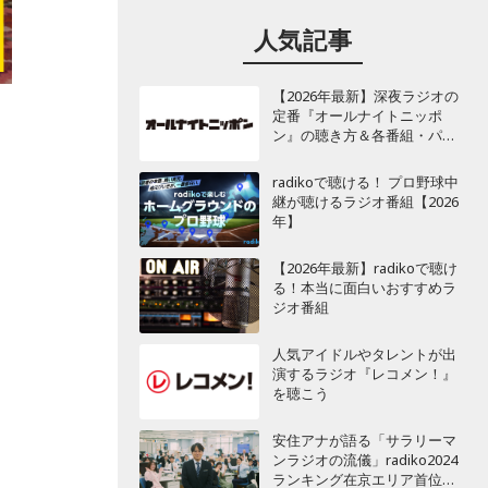
人気記事
【2026年最新】深夜ラジオの
定番『オールナイトニッポ
ン』の聴き方＆各番組・パー
ソナリティ一覧
radikoで聴ける！ プロ野球中
継が聴けるラジオ番組【2026
年】
【2026年最新】radikoで聴け
る！本当に面白いおすすめラ
ジオ番組
人気アイドルやタレントが出
演するラジオ『レコメン！』
を聴こう
安住アナが語る「サラリーマ
ンラジオの流儀」radiko2024
ランキング在京エリア首位