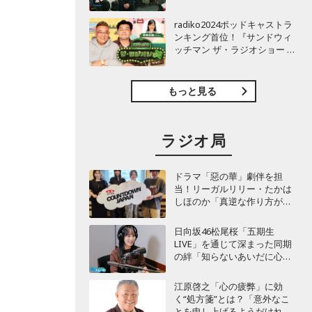
TBSラジオ『安住紳一郎の日
曜天国』インタビュー
radiko2024ポッドキャストラ
ンキング首位！『サンドウィ
ッチマン ザ・ラジオショー サ
タデー』インタビュー
もっと見る
ラジオ局
な
ドラマ「惡の華」劇伴を担
当！リーガルリリー・たかは
しほのか「真逆な作り方が面
白かった」最新曲「コニファ
ー」制作秘話も
日向坂46松尾桜「五期生
LIVE」を通じて深まった同期
の絆「知らないあいだに心の
距離が…」
江原啓之「心の疲弊」に効
く“処方箋”とは？「意外なこ
とを申し上げるようだけれ