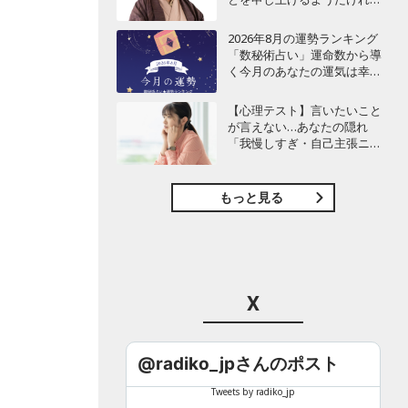
ど…」
2026年8月の運勢ランキング
「数秘術占い」運命数から導
く今月のあなたの運気は幸運
or要注意!?【今月の運勢】
【心理テスト】言いたいこと
が言えない…あなたの隠れ
「我慢しすぎ・自己主張ニガ
テ」度診断
もっと見る
X
@radiko_jpさんのポスト
Tweets by radiko_jp