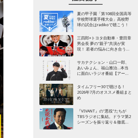
夏の甲子園「第108回全国高等
学校野球選手権大会」高校野
球の試合はradikoで聴こう！
三四郎×トヨタ自動車・豊田章
男会長 夢の"親子"共演が実
現！ 若者の悩みに向き合うポ
ッドキャスト番組が始動
サカナクション・山口一郎、
あいみょん、福山雅治…本当
に面白いラジオ番組【アーテ
ィスト編】
タイムフリー30で聴ける！
2026年7月のオススメ番組まと
め
『VIVANT』の"悪役"たちが
TBSラジオに集結。ドラマ第2
シーズンを振り返り＆徹底考
察！