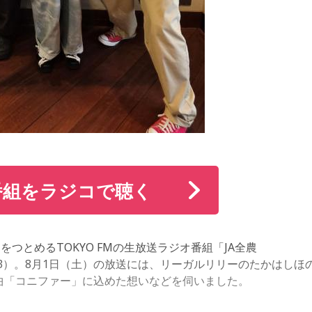
番組をラジコで聴く
つとめるTOKYO FMの生放送ラジオ番組「JA全農
～13:53）。8月1日（土）の放送には、リーガルリリーのたかはしほ
！ 新曲「コニファー」に込めた想いなどを伺いました。