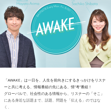
＜8月12日(水)のTOPICS＞
開催間近！今年25周年＆3日間開催〜サマソニの見どころを
チェックする 「サマーソニック・ガイド2026」。
水曜はTokyo Day-2（8月15日（土））のラインナップに注
目！
＜8月13日(木)のTOPICS＞
開催目前！今年25周年＆3日間開催〜サマソニの見どころを
チェックする 「サマーソニック・ガイド2026」。
「AWAKE」は一日を、人生を前向きにするきっかけをリスナ
木曜はTokyo Day-3（8月16日（日））のラインナップに注
ーと共に考える、情報番組の先にある、情”考”番組！
目！
グローバルで、社会性のある情報から、リスナーの「そこ」
にある身近な話題まで、話題、問題を「伝える」のではな
く、