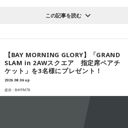
鈴木敏夫（文化放送解説委員）
「福岡県議会で浮上した、議
長野
「10期。ほう」
この記事を読む
長ポストをめぐる現金授受疑惑です。その渦中にいる藏内勇
夫議長は県議10期を重ね、全国都道府県議会議長会の会長で
常井
「どの知事、どの県庁幹部よりも古株になります。議会
もあります。国政に影響を及ぼす地方のドンとして知られて
では自民党から共産党まで長年の付き合いがあって、気心が
います」
知れているんですね。そうなると影響力が及ぶのは公共事業
や予算だけではない。県内すべての選挙で誰に自民党の公認
【BAY MORNING GLORY】「GRAND
常井健一
「『ドン』はスペイン語に由来する外来語です。ボ
や推薦を出すのか、という決定権を握っている。あとは役
SLAM in 2AWスクエア 指定席ペアチ
スよりもさらにスケールの大きな権力者を示す言葉として定
人、教職員、警察署員といった地方公務員の人事にも影響力
ケット」を3名様にプレゼント！
着しました。いま、ドンとして注目されるのが福岡県議会の
を発揮することがあります」
藏内議長。福岡県内には一昔前から『福岡三国志』という言
2026.08.06 up
葉がありまして。現在は麻生太郎さん、武田良太さん、そし
長野
「はい」
提供：BAYFM78
て藏内さんが熾烈な権力闘争を繰り広げています」
常井
「人事の季節になるとドンの自宅に行列ができる、と言
長野
「藏内さんだけ県議、ということですね」
われるんですね。別の地域で聴いた話ですが、ドンの家に入
ると、その訪問客は茶封筒を机の上にソッと出します。そし
常井
「なぜ1人の地方議員が永田町の大物にも匹敵する大きな
てドンはポン、ポン、ポン、と手を当てて厚さを確かめる。