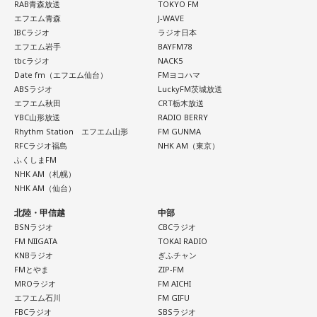
RAB青森放送
TOKYO FM
ンの権力を大きくしているんですね。直接、命令しなくても
エフエム青森
J-WAVE
周りが勝手に忖度して動く、というのがドンの世界です」
IBCラジオ
ラジオ日本
エフエム岩手
BAYFM78
tbcラジオ
NACK5
長野
「こういうドンが全国にいる、というわけですね」
Date fm（エフエム仙台）
FMヨコハマ
ABSラジオ
LuckyFM茨城放送
エフエム秋田
CRT栃木放送
常井
「福岡って大物議員がたくさんいました。その中で藏内
YBC山形放送
RADIO BERRY
さんはどういう位置づけか。麻生さん、武田さん、かつては
Rhythm Station エフエム山形
FM GUNMA
古賀誠さん、山崎拓さん、村上正邦さん、といった方も。大
RFCラジオ福島
NHK AM（東京）
ふくしまFM
物が同じ県内にたくさんいることが、ドンを生み出す第2の条
NHK AM（札幌）
件です」
NHK AM（仙台）
北陸・甲信越
中部
長野
「はい」
BSNラジオ
CBCラジオ
FM NIIGATA
TOKAI RADIO
常井
「というのは、県議会の自民党も国会議員の系列ごとに
KNBラジオ
ぎふチャン
FMとやま
ZIP-FM
分かれていて。知事選や市長選があると保守分裂になってし
MROラジオ
FM AICHI
まうんですね。その間をつなぐ調整役が必要になると。実
エフエム石川
FM GIFU
際、福岡県は90年代まで革新県政、社会党系の知事がいたん
FBCラジオ
SBSラジオ