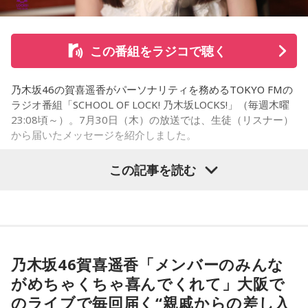
さらに、ホースセラピーについても自身の経験を交えて語っ
この番組をラジコで聴く
た。大学時代に所属していた馬術部では、地域の子どもたち
を招いた体験会が行われており、馬に乗ることで身体を自然
乃木坂46の賀喜遥香がパーソナリティを務めるTOKYO FMの
に動かすきっかけになったり、高い視点から景色を見ること
ラジオ番組「SCHOOL OF LOCK! 乃木坂LOCKS!」（毎週木曜
で自信や自己肯定感につながったりする姿を目にしていたと
23:08頃～）。7月30日（木）の放送では、生徒（リスナー）
いう。
から届いたメッセージを紹介しました。
今回の訪問を通じて、馬が競技や競走だけではなく、さまざ
この記事を読む
まな形で人を支える存在であることを改めて感じた菅井。
乃木坂46の賀喜遥香
「いろいろな形で人を助けてくれる馬たちが今後もいろいろ
な場所で幸せに暮らせるようになったらいいな」と願いを語
「私は『真夏の全国ツアー2026』大阪公演2日目に参加しま
った。
した！ 偶然にも遥香先生と髪型がお揃いで、それだけでもす
ごくうれしかったし、かわいい遥香先生も、かっこいい遥香
乃木坂46賀喜遥香「メンバーのみんな
先生もたくさん観ることができて、大満足のライブでした！
がめちゃくちゃ喜んでくれて」大阪で
アンコールのときに披露していた『551蓬莱』のCMのモノマ
のライブで毎回届く“親戚からの差し入
ネも関西ならではで、私も昔から観ていたので、とても楽し