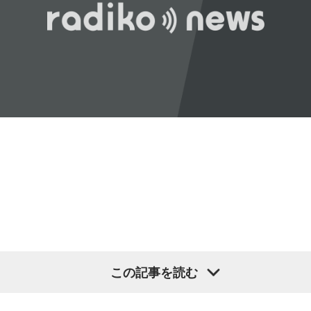
力を持ったのか。きょうは福岡を入口に、全国に共通するド
そのままスーッと返す。返された側は帰りがけ、広いお庭の
ンの条件を探ります。私、10年ほど前に全国各地の地方選挙
中にあるお社に両手を合わせ、賽銭箱に封筒を置いていく、
を取材していたとき、どこへ行ってもドンと呼ばれる地元の
と。こういう逸話がまことしやかに語られること自体が、ド
権力者がいたんですね。どういう人かというと、だいたい経
ンの権力を大きくしているんですね。直接、命令しなくても
済力があって抜群に選挙が強くて。地元の首長や国会議員よ
周りが勝手に忖度して動く、というのがドンの世界です」
りも発言力がある人です」
長野
「こういうドンが全国にいる、というわけですね」
長野
「はい」
常井
「福岡って大物議員がたくさんいました。その中で藏内
常井
「中には、かつての野中広務さんや森山𥙿さんのように
さんはどういう位置づけか。麻生さん、武田さん、かつては
50を過ぎてから国政に進んだドンもいる。ではどういった状
古賀誠さん、山崎拓さん、村上正邦さん、といった方も。大
況がそろうとドンが生まれるか。第1の条件は、圧倒的な他薦
物が同じ県内にたくさんいることが、ドンを生み出す第2の条
です。藏内さんって県議10期。40年近く県議会にいるわけで
件です」
す」
この記事を読む
長野
「はい」
長野
「10期。ほう」
常井
「というのは、県議会の自民党も国会議員の系列ごとに