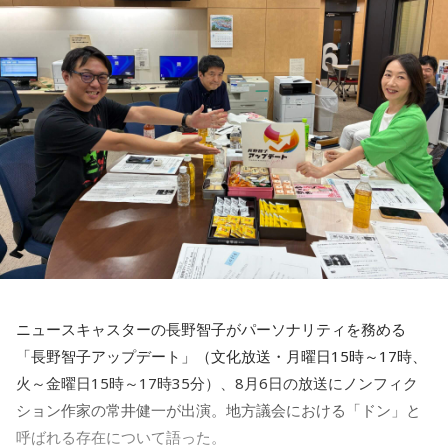
----------------------------------------------------
長野
「藏内さんだけ県議、ということですね」
＜番組概要＞
常井
「なぜ1人の地方議員が永田町の大物にも匹敵する大きな
番組名：SCHOOL OF LOCK!
力を持ったのか。きょうは福岡を入口に、全国に共通するド
パーソナリティ：アンジー校長（アンジェリーナ1/3・
ンの条件を探ります。私、10年ほど前に全国各地の地方選挙
Gacharic Spin）、たんぼ教頭（溝上たんぼ）
放送日時：月曜～木曜 22:00～23:55／金曜 22:00～22:55
を取材していたとき、どこへ行ってもドンと呼ばれる地元の
番組Webサイト：
https://www.tfm.co.jp/lock/
権力者がいたんですね。どういう人かというと、だいたい経
番組公式X：
@sol_info
済力があって抜群に選挙が強くて。地元の首長や国会議員よ
りも発言力がある人です」
長野
「はい」
ニュースキャスターの長野智子がパーソナリティを務める
常井
「中には、かつての野中広務さんや森山𥙿さんのように
「長野智子アップデート」（文化放送・月曜日15時～17時、
50を過ぎてから国政に進んだドンもいる。ではどういった状
火～金曜日15時～17時35分）、8月6日の放送にノンフィク
況がそろうとドンが生まれるか。第1の条件は、圧倒的な他薦
ション作家の常井健一が出演。地方議会における「ドン」と
です。藏内さんって県議10期。40年近く県議会にいるわけで
呼ばれる存在について語った。
す」