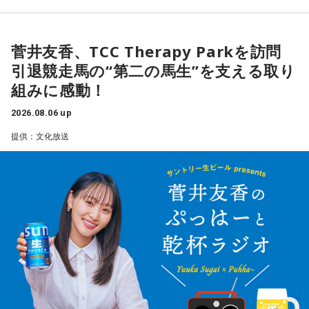
る「菅井友香のウマ友になってくれませんか？」の動画撮影
ニュース揉みほぐし
でTCC Therapy Parkを訪問。「ずっと行きたかった場所だっ
ウィークリー・フィナンシャ・ライフ〜髙塚社長こどもお金
た」と喜びを語った。
相談室
菅井友香、TCC Therapy Parkを訪問
有馬隼人
引退競走馬の“第二の馬生”を支える取り
TCC Therapy Parkは「馬を救い、人を助ける」をコンセプト
組みに感動！
に、競走馬として活躍した後、ケガやさまざまな事情によっ
て引退を余儀なくされた馬たちの新たな居場所を提供する施
2026.08.06 up
＜8月14日(金)のTOPICS＞
設。引退後すぐに次の活躍先が決まらない馬たちの受け皿と
提供：文化放送
して、全国の乗馬施設に繋げたり、ホースセラピーで活躍す
Coming Soon…
る道を探すなど、馬たちの“第二の馬生”を支えている。
#あうぇいく でつぶやく
施設で話を聞いた菅井は、「そういう場所があってよかった
な、素晴らしい素敵な取り組みだなと実際に行かせていただ
いて思いました」と感想を述べ、競走生活を終えた馬たちが
新たな役割を得られる環境の大切さを実感したという。
AWAKE
また、菅井は競馬の仕事をきっかけにTCCの活動を知ったそ
一日を、人生を前向きにするきっかけをリスナーと共に