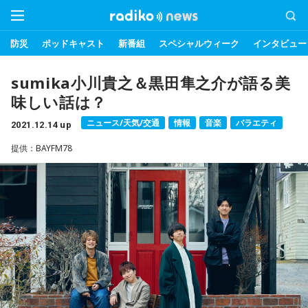
防災
ポッドキャスト
新番組
スペシャルウィーク
インタビュー
sumika小川貴之＆黒田隼之介が語る美
味しい話は？
ニュース/天気/交通
情報
音楽
バラエティ
2021.12.14 up
提供：BAYFM78