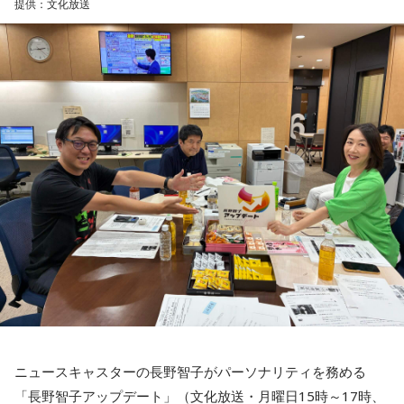
※放送エリア外の方は、プレミアム会員の登録でご利用いた
提供：文化放送
きましたが、体調に気を付けて最後まで駆け抜けてくださ
だけます。
い！ ずっとずっと大好きです！」（兵庫県 20歳）
----------------------------------------------------
◆「真夏の全国ツアー2026」大阪公演裏話
＜番組概要＞
番組名：SCHOOL OF LOCK!
賀喜：大阪公演2日目の私は、横結びみたいなサイドテールに
パーソナリティ：アンジー校長（アンジェリーナ1/3・
してみたんです。それがリスナーちゃんも意図せずというか
Gacharic Spin）、たんぼ教頭（溝上たんぼ）
お揃いだったんだね！ うれしい～！
放送日時：月曜～木曜 22:00～23:55／金曜 22:00～22:55
番組Webサイト：
https://www.tfm.co.jp/lock/
私も生まれたところが大阪なので、大阪でのライブは特別な
番組公式X：
@sol_info
んですよ。家族や親戚も観に来てくれていて、それもうれし
かったから頑張れたし、「551」も食べたし（笑）。あと、
たこ焼きも「りくろーおじさんの店」のチーズケーキも食べ
た！
それに、いつも大阪でライブをするとき、私の親戚の皆さん
がぶどうの差し入れをしてくれるの。それも食べた！ メンバ
ーのみんながめちゃくちゃ喜んでくれて、楽しかったな～！
ニュースキャスターの長野智子がパーソナリティを務める
大阪公演の前の日もお仕事だったんですけど、そのお仕事が
「長野智子アップデート」（文化放送・月曜日15時～17時、