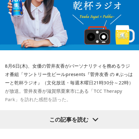
メッセージは番組公式LINEから！
火曜の放送をradikoで聴く
水曜の放送をradikoで聴く
＜8月11日(火)のTOPICS＞
木曜の放送をradikoで聴く
まだまだ間に合う夏の旅行計画！
航空・旅行アナリストの鳥海高太朗さんをゲストにお得旅行
情報をお届けします
8月6日(木)、女優の菅井友香がパーソナリティを務めるラジ
オ番組「サントリー生ビールpresents『菅井友香 の #ぷっは
＜8月12日(水)のTOPICS＞
ーと乾杯ラジオ』（文化放送・毎週木曜日21時30分～22時）
アーリー選曲✕アナログタロウの初コラボ！
が放送。菅井友香が滋賀県栗東市にある「TCC Therapy
放送1400回記念！
Park」を訪れた感想を語った。
オールアーリー選曲✕アナログタロウの初コラボ！
アーリーが選んだ曲をアナログタロウが80年代の歌番組風に
-「素晴らしい素敵な取り組み」-
曲紹介！
この記事を読む
菅井は、カンテレ競馬のYouTubeチャンネルで投稿されてい
＜8月13日(木)のTOPICS＞