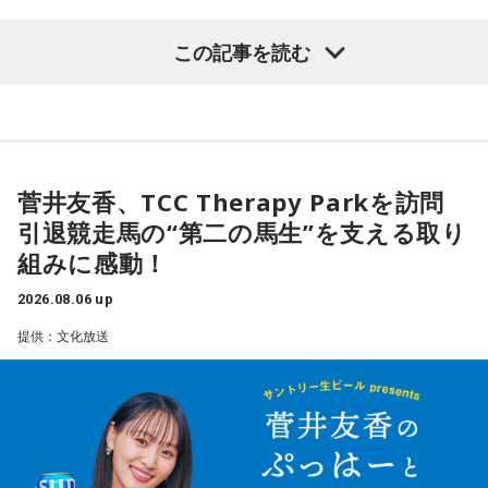
とらえ、ほぐし、追求！その先を「共に考えていく」朝
この記事を読む
INTER X-PRESS
の“芯“番組です。
こだわりの選曲でお届けする洋楽専門プログラム。
寒さ厳しい朝を吹き飛ばす、熱く厚く圧いコミュニケーショ
ジャンル別日替わりメニューの「Daily Mix」や、テー
ンを展開！
マに沿った選曲コーナー「Between The Lines」。
月曜日から木曜日はアーリーこと有馬隼人が担当していま
好評「8時のクイズ」や 新作特集「Today’s Pick Up」
す。
菅井友香、TCC Therapy Parkを訪問
など内容盛りだくさん！
金曜日担当DJはBAYFMでもおなじみの、柴田幸子。
引退競走馬の“第二の馬生”を支える取り
組みに感動！
毎週月～木曜日19:00～20:39
2026.08.06 up
DJ：門脇知子
＜8月10日(月)のTOPICS＞
提供：文化放送
mail:
ixp@bayfm.co.jp
山の日直前！登山芸人・桜花さんも登場！
時事問題から身近な話題、最新のスポーツニュースまでわか
X:
@BAYFMixp
／
#bayfmixp
りやすくアプローチします。
あなたの生活に気づきと目覚めをもたらす “アーリー” モーニ
月曜の放送をradikoで聴く
ング・プログラム。