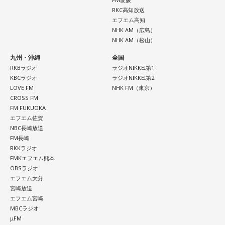
RKC高知放送
エフエム高知
NHK AM（広島）
NHK AM（松山）
九州・沖縄
全国
RKBラジオ
ラジオNIKKEI第1
KBCラジオ
ラジオNIKKEI第2
LOVE FM
NHK FM（東京）
CROSS FM
FM FUKUOKA
エフエム佐賀
NBC長崎放送
FM長崎
RKKラジオ
FMKエフエム熊本
OBSラジオ
エフエム大分
宮崎放送
エフエム宮崎
MBCラジオ
μFM