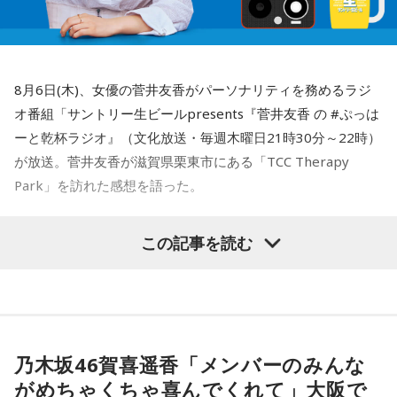
うで、東京都内にある「BafunYasai TCC CAFE」にも訪れた
考える、情報番組の先にある、BAYFM 朝の情”考”番
ことがあるという。そこで新鮮な野菜を味わったり馬関連グ
組！
ッズを購入した経験を紹介し、店舗での利用が馬たちの支援
につながることから、興味を持った人へ足を運ぶことを呼び
毎週月～金曜日6:00～8:57
8月6日(木)、女優の菅井友香がパーソナリティを務めるラジ
かけた。
DJ：有馬隼人（月～木曜日担当）/柴田幸子(金
オ番組「サントリー生ビールpresents『菅井友香 の #ぷっは
ーと乾杯ラジオ』（文化放送・毎週木曜日21時30分～22時）
曜日担当)
さらに、ホースセラピーについても自身の経験を交えて語っ
が放送。菅井友香が滋賀県栗東市にある「TCC Therapy
mail:
awake@bayfm.co.jp
た。大学時代に所属していた馬術部では、地域の子どもたち
Park」を訪れた感想を語った。
を招いた体験会が行われており、馬に乗ることで身体を自然
X:
＠AWAKE_again
／
#あうぇいく
に動かすきっかけになったり、高い視点から景色を見ること
-「素晴らしい素敵な取り組み」-
で自信や自己肯定感につながったりする姿を目にしていたと
この記事を読む
月曜の放送を聴く
いう。
菅井は、カンテレ競馬のYouTubeチャンネルで投稿されてい
る「菅井友香のウマ友になってくれませんか？」の動画撮影
今回の訪問を通じて、馬が競技や競走だけではなく、さまざ
火曜の放送を聴く
でTCC Therapy Parkを訪問。「ずっと行きたかった場所だっ
まな形で人を支える存在であることを改めて感じた菅井。
た」と喜びを語った。
「いろいろな形で人を助けてくれる馬たちが今後もいろいろ
乃木坂46賀喜遥香「メンバーのみんな
水曜の放送を聴く
な場所で幸せに暮らせるようになったらいいな」と願いを語
がめちゃくちゃ喜んでくれて」大阪で
TCC Therapy Parkは「馬を救い、人を助ける」をコンセプト