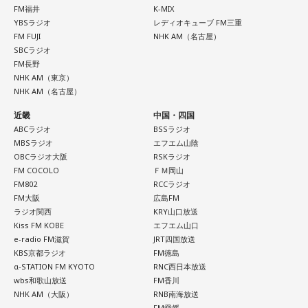
FM福井
K-MIX
ですが。バラバラになった自民党を束ねる役割を果たしたの
YBSラジオ
レディオキューブ FM三重
が藏内さんだった。藏内さんは国会議員が就くことが多い自
FM FUJI
NHK AM（名古屋）
民党県連会長にもなれた。ドンは保守分裂の中で育つんです
SBCラジオ
FM長野
ね」
NHK AM（東京）
NHK AM（名古屋）
放送ではさらにドンの実態についての解説が続いた。
近畿
中国・四国
ABCラジオ
BSSラジオ
MBSラジオ
エフエム山陰
OBCラジオ大阪
RSKラジオ
FM COCOLO
ＦＭ岡山
FM802
RCCラジオ
FM大阪
広島FM
ラジオ関西
KRY山口放送
Kiss FM KOBE
エフエム山口
e-radio FM滋賀
JRT四国放送
KBS京都ラジオ
FM徳島
α-STATION FM KYOTO
RNC西日本放送
wbs和歌山放送
FM香川
NHK AM（大阪）
RNB南海放送
FM愛媛