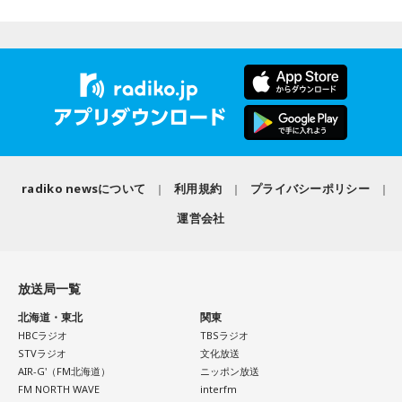
常井
「どの知事、どの県庁幹部よりも古株になります。議会
分かれていて。知事選や市長選があると保守分裂になってし
では自民党から共産党まで長年の付き合いがあって、気心が
まうんですね。その間をつなぐ調整役が必要になると。実
知れているんですね。そうなると影響力が及ぶのは公共事業
際、福岡県は90年代まで革新県政、社会党系の知事がいたん
や予算だけではない。県内すべての選挙で誰に自民党の公認
ですが。バラバラになった自民党を束ねる役割を果たしたの
や推薦を出すのか、という決定権を握っている。あとは役
が藏内さんだった。藏内さんは国会議員が就くことが多い自
人、教職員、警察署員といった地方公務員の人事にも影響力
民党県連会長にもなれた。ドンは保守分裂の中で育つんです
を発揮することがあります」
ね」
radiko newsについて
利用規約
プライバシーポリシー
長野
「はい」
放送ではさらにドンの実態についての解説が続いた。
運営会社
常井
「人事の季節になるとドンの自宅に行列ができる、と言
われるんですね。別の地域で聴いた話ですが、ドンの家に入
放送局一覧
ると、その訪問客は茶封筒を机の上にソッと出します。そし
北海道・東北
関東
てドンはポン、ポン、ポン、と手を当てて厚さを確かめる。
HBCラジオ
TBSラジオ
そのままスーッと返す。返された側は帰りがけ、広いお庭の
STVラジオ
文化放送
中にあるお社に両手を合わせ、賽銭箱に封筒を置いていく、
AIR-G'（FM北海道）
ニッポン放送
FM NORTH WAVE
interfm
と。こういう逸話がまことしやかに語られること自体が、ド