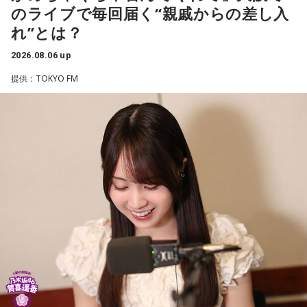
った。
のライブで毎回届く“親戚からの差し入
に、競走馬として活躍した後、ケガやさまざまな事情によっ
木曜の放送を聴く
れ”とは？
て引退を余儀なくされた馬たちの新たな居場所を提供する施
設。引退後すぐに次の活躍先が決まらない馬たちの受け皿と
2026.08.06 up
金曜の放送を聴く
して、全国の乗馬施設に繋げたり、ホースセラピーで活躍す
提供：TOKYO FM
る道を探すなど、馬たちの“第二の馬生”を支えている。
施設で話を聞いた菅井は、「そういう場所があってよかった
な、素晴らしい素敵な取り組みだなと実際に行かせていただ
いて思いました」と感想を述べ、競走生活を終えた馬たちが
新たな役割を得られる環境の大切さを実感したという。
また、菅井は競馬の仕事をきっかけにTCCの活動を知ったそ
うで、東京都内にある「BafunYasai TCC CAFE」にも訪れた
ことがあるという。そこで新鮮な野菜を味わったり馬関連グ
ッズを購入した経験を紹介し、店舗での利用が馬たちの支援
につながることから、興味を持った人へ足を運ぶことを呼び
かけた。