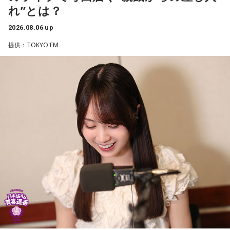
れ”とは？
くて全力で参加しました（笑）。ツアーも残り少なくなって
きましたが、体調に気を付けて最後まで駆け抜けてくださ
2026.08.06 up
い！ ずっとずっと大好きです！」（兵庫県 20歳）
提供：TOKYO FM
◆「真夏の全国ツアー2026」大阪公演裏話
賀喜：大阪公演2日目の私は、横結びみたいなサイドテールに
してみたんです。それがリスナーちゃんも意図せずというか
お揃いだったんだね！ うれしい～！
私も生まれたところが大阪なので、大阪でのライブは特別な
んですよ。家族や親戚も観に来てくれていて、それもうれし
かったから頑張れたし、「551」も食べたし（笑）。あと、
たこ焼きも「りくろーおじさんの店」のチーズケーキも食べ
た！
それに、いつも大阪でライブをするとき、私の親戚の皆さん
がぶどうの差し入れをしてくれるの。それも食べた！ メンバ
ーのみんながめちゃくちゃ喜んでくれて、楽しかったな～！