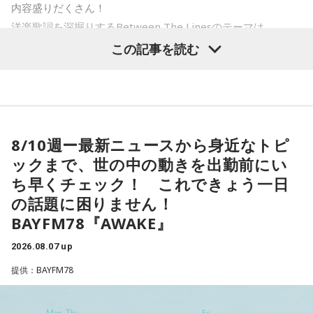
内容盛りだくさん！
洋楽歌詞を深掘りするBetween The Linesのテーマは
「Driving」。
この記事を読む
＜8月10日(月)のTOPICS＞
米音楽界を代表するマルチ・アーティスト、NE-YO。
8/10週ー最新ニュースから身近なトピ
R&Bとモダン・カントリーの融合にトライした新作
ックまで、世の中の動きを出勤前にい
『HIGHWAY 79』を特集。
ち早くチェック！ これできょう一日
の話題に困りません！
＜8月11日(火)のTOPICS＞
BAYFM78『AWAKE』
開催間近！今年25周年＆3日間開催〜サマソニの見どころを
2026.08.07 up
チェックする 「サマーソニック・ガイド2026」。
提供：BAYFM78
火曜はTokyo Day-1（8月14日（金））のラインナップに注
目！