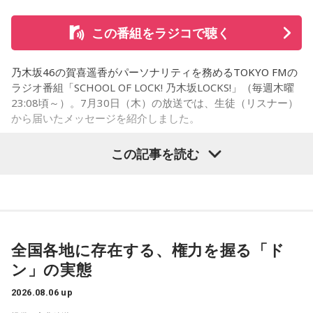
大阪公演の前の日もお仕事だったんですけど、そのお仕事が
終わったらすぐ大阪に帰って、ちょっとだけ（愛猫の）まろ
この番組をラジコで聴く
んにも会えたんですよ。それで、その次の日にライブをし
て、家族が観に来てくれて、帰ったという大阪ライフでした
ね。
乃木坂46の賀喜遥香がパーソナリティを務めるTOKYO FMの
ラジオ番組「SCHOOL OF LOCK! 乃木坂LOCKS!」（毎週木曜
「551」のCMのモノマネもやらせていただいたんですよ。
23:08頃～）。7月30日（木）の放送では、生徒（リスナー）
「551の豚まんがあるとき？ ないとき？」っていうCMがある
から届いたメッセージを紹介しました。
んですけど、それの乃木坂46バージョンをみんなでやりたく
て、「私が『乃木坂があるとき！』って言ったら喜んで、
この記事を読む
『乃木坂がないとき……』って言ったら悲しんでください！」
乃木坂46の賀喜遥香
っていうのをアンコールでやったんです（笑）。
リスナーちゃんはそのことを言ってくれていて、それも楽し
「私は『真夏の全国ツアー2026』大阪公演2日目に参加しま
かった！ 私も大阪に行く前から「みんなでやれたら楽しいだ
した！ 偶然にも遥香先生と髪型がお揃いで、それだけでもす
ろうな」と思っていたから、そういうこともできて楽しかっ
ごくうれしかったし、かわいい遥香先生も、かっこいい遥香
全国各地に存在する、権力を握る「ド
たですね！ 来てくれてありがとう！
先生もたくさん観ることができて、大満足のライブでした！
ン」の実態
アンコールのときに披露していた『551蓬莱』のCMのモノマ
----------------------------------------------------
ネも関西ならではで、私も昔から観ていたので、とても楽し
2026.08.06 up
この日の放送をradikoタイムフリーで聴く
くて全力で参加しました（笑）。ツアーも残り少なくなって