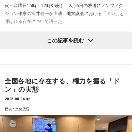
終わったらすぐ大阪に帰って、ちょっとだけ（愛猫の）まろ
火～金曜日15時～17時35分）、8月6日の放送にノンフィク
んにも会えたんですよ。それで、その次の日にライブをし
ション作家の常井健一が出演。地方議会における「ドン」と
て、家族が観に来てくれて、帰ったという大阪ライフでした
ね。
呼ばれる存在について語った。
「551」のCMのモノマネもやらせていただいたんですよ。
鈴木敏夫（文化放送解説委員）
「福岡県議会で浮上した、議
この記事を読む
「551の豚まんがあるとき？ ないとき？」っていうCMがある
長ポストをめぐる現金授受疑惑です。その渦中にいる藏内勇
んですけど、それの乃木坂46バージョンをみんなでやりたく
夫議長は県議10期を重ね、全国都道府県議会議長会の会長で
て、「私が『乃木坂があるとき！』って言ったら喜んで、
『乃木坂がないとき……』って言ったら悲しんでください！」
もあります。国政に影響を及ぼす地方のドンとして知られて
っていうのをアンコールでやったんです（笑）。
います」
全国各地に存在する、権力を握る「ド
リスナーちゃんはそのことを言ってくれていて、それも楽し
常井健一
「『ドン』はスペイン語に由来する外来語です。ボ
かった！ 私も大阪に行く前から「みんなでやれたら楽しいだ
ン」の実態
スよりもさらにスケールの大きな権力者を示す言葉として定
ろうな」と思っていたから、そういうこともできて楽しかっ
たですね！ 来てくれてありがとう！
着しました。いま、ドンとして注目されるのが福岡県議会の
2026.08.06 up
藏内議長。福岡県内には一昔前から『福岡三国志』という言
提供：文化放送
----------------------------------------------------
葉がありまして。現在は麻生太郎さん、武田良太さん、そし
この日の放送をradikoタイムフリーで聴く
て藏内さんが熾烈な権力闘争を繰り広げています」
※放送エリア外の方は、プレミアム会員の登録でご利用いた
だけます。