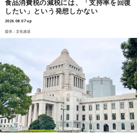
食品消費税の減税には、「支持率を回復
25日（火）は、「サンキュー！」の決めフレーズと全力キャ
お野菜や、お米等を備蓄する蔵、「飯の蔵」と書いて「飯
したい」という発想しかない
ラでおなじみのパンサー尾形貴弘がメジャー1stデジタルシン
倉」なんです。
グル「サンキューロック!!」を引っ提げて登場。数々のバラエ
2026.08.07 up
ティ番組で存在感を発揮してきたエネルギッシュな魅力で、
提供：文化放送
スタジオを明るく盛り上げる。
寺内：ライフラインだ！
26日（水）は、今年6月に落語協会会長に就任した林家正蔵
三輪田：そうですね。お伊勢さんに神饌を持っていくため
が登場し、落語芸術協会会長の春風亭昇太との会長対談が実
の、関東、東北で採れたものを備蓄していました。各地にあ
現する。落語界を牽引する2人が落語への想いや未来を語り合
ったと思うのですが、芝大神宮の元となった飯倉神明宮の辺
う。林家正蔵の軽妙な語り口と確かな話芸で、 『ビバリー昼
りにもあり、天皇様より勅命を授かりまして創建されたと云
ズ』ならではの“昼の寄席”のようなひとときを届ける。
われております。
27日（木）は、清水ミチコとナイツのレギュラー3人で賑や
寺内：1000年以上、東京の地に根付いているんですね。
かに届ける。リスナーから募集したエピソードとリクエスト
を紹介する「音楽道場破り」のテーマは「サンキューリクエ
小林：2005年はすごかったんじゃないですか？
スト」。採用されたリスナーには“旨～い”ラーメン1ケースを
プレゼントする。
三輪田：僕は、まだいなかったのですが、大々的にやったと