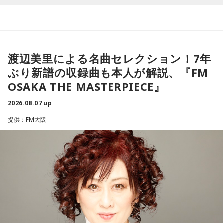
への敬愛と卓越したメロディセンスで注目を集める。その後
も独自のポップ美学を追求しながら進化を続け、幅広い世代
から支持されている。今年5月にはニュー・アルバム 『Look
For Your Mind!』を発表し、FUJI ROCK FESTIVAL ’26に出
渡辺美里による名曲セレクション！7年
演。新作からの楽曲も多数披露し、満員のレッドマーキーを
ぶり新譜の収録曲も本人が解説、『FM
沸かせた。
OSAKA THE MASTERPIECE』
2026.08.07 up
番組では、9年ぶりの出演となったフジロックの話をはじめ、
最新作や楽曲制作、お互いのミュージシャンとしての魅力に
提供：FM大阪
ついて伺う。