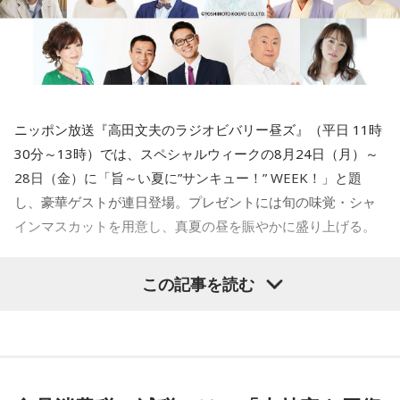
寺内：1005年！？ 飛んだなぁ（笑）。
小林：普通、飛ぶの1個しかないよね？
寺内：10万飛んで8000円とかね(笑)。
ニッポン放送『高田文夫のラジオビバリー昼ズ』（平日 11時
30分～13時）では、スペシャルウィークの8月24日（月）～
28日（金）に「旨～い夏に”サンキュー！” WEEK！」と題
三輪田：平安時代の後期、一条天皇の御代に創建された神社
し、豪華ゲストが連日登場。プレゼントには旬の味覚・シャ
でございます。
インマスカットを用意し、真夏の昼を賑やかに盛り上げる。
寺内：その時代は、まだ東京でもないから栄えてはいないで
すよね。そんな時からずっとあるんだ。
この記事を読む
8月24日（月）はTV番組でのウォーキングロケを観た高田文
夫の熱烈なオファーでついに井戸田潤が月曜日の『ビバリー
三輪田：もともとは、今で申しますと東京タワーの麓の辺
昼ズ』に初登場。井戸田と高田の丁々発止のトークは必聴、
り、飯倉山という場所にございまして、今は芝大神宮と申し
さらに“ハンバーグ師匠”も登場するかも注目だ。
ますけれど、当時は、飯倉神明宮と呼ばれていました。「飯
倉」の由来は、お伊勢さんに神饌、つまり、神様に捧げる、