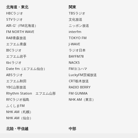
会田「ベッセント財務長官のインタビューと、この誰だかよ
北海道・東北
関東
くわからない匿名の政府高官の発言が混ぜこぜになって、さ
三輪田：都内の神社さんでは特にそういったことが多いと思
HBCラジオ
TBSラジオ
一蔵
「そう。「これAIだ」とかさ。（笑） 他に色々苦労し
もベッセント財務長官が日本の消費減税に反対したかのよう
います。
STVラジオ
文化放送
ている町内会もたくさんあると思うんですが、こういう町内
な印象を与える記事が掲載されて、今、大きな問題となって
AIR-G'（FM北海道）
ニッポン放送
会もあるんだよと。若い子がやったって、やる気さえあれば
FM NORTH WAVE
interfm
います。この誰かよくわからないアメリカの政府高官ですと
小林：あとエレベーターはびっくりした。
RAB青森放送
TOKYO FM
いいんだって。周りが盛り立てていけば誰でもなれるし、近
か、匿名の閣僚経験者の発言というのは、それほど重要では
エフエム青森
J-WAVE
所の人と集まってお話しするっていうのもいいことだと思い
ないということです。重要であれば、しっかり名前を出して
IBCラジオ
ラジオ日本
寺内：こちらの社務所が3階建てだったもんね。
ます。町内会文化はなくなってほしくないんで、なんだった
エフエム岩手
BAYFM78
発言してくるはずですから、まったく問題にはならないと思
tbcラジオ
NACK5
ら、こういう町内会にはワタシ、ノーギャラで落語やりに行
小林：神社でエレベーター乗ったのは初めてじゃない？
います」
Date fm（エフエム仙台）
FMヨコハマ
きますから」
ABSラジオ
LuckyFM茨城放送
エフエム秋田
CRT栃木放送
寺島「ベッセント財務長官はどういったかと言いますと、こ
YBC山形放送
RADIO BERRY
水谷
（笑）
寺内：初めてだよ！
れはNHKによるんですが…NHKの独占インタビューだったよ
Rhythm Station エフエム山形
FM GUNMA
うな感じです。日米の金利差が円安の要因だと指摘される
RFCラジオ福島
NHK AM（東京）
一蔵
「もう言いましたよ。もうノーギャラでもいいぐらい。
小林：だらだら祭りはやっぱり賑やかですか？
ふくしまFM
中、日銀が次の会合で利上げに踏み切るべきかと問われたの
もう盛り上げますよ、本当」
NHK AM（札幌）
に対し、ベッセント財務長官は具体的な政策の方向性への言
NHK AM（仙台）
三輪田：はい。この辺りは生姜の名産地だったので、お祭り
及は避けつつ、「植田総裁とは15年以上の知り合いで、絶大
北陸・甲信越
中部
の期間に生姜を出店で販売していただいておりました。生姜
な信頼を寄せている。日本経済にとって最善の措置を講じる
BSNラジオ
CBCラジオ