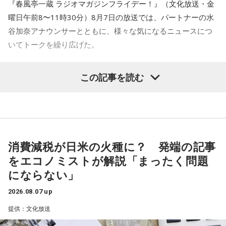
一同：（笑）。
『春風亭一蔵 ラジオマガジンフライデー！』（文化放送・金
水曜 春風亭昇太・乾貴美子／ゲスト 林家正蔵
曜日午前8〜11時30分）8月7日の放送では、パートナーの水
木曜 清水ミチコ・ナイツ
寺内：実際、神職の方は大変ですよね？
谷加奈アナウンサーとともに、様々な気になるニュースにつ
金曜 高田文夫・松村邦洋・磯山さやか／ゲスト ウエストラ
いてトークを繰り広げた。
ンド
三輪田：私、こちらで奉職させていただいて、初めてだらだ
■メールアドレス：
hills@1242.com
ら祭りを経験した時は、汗っかきなもんで、汗ダラダラにな
水谷
「一蔵さんが気になったニュースは何でしょうか？」
この記事を読む
■ハッシュタグ：#ビバリー昼ズ
りましたね。
■番組HP：
http://www.1242.com/takada/
一蔵
「いい記事だなと思ったのは共同通信の記事で『町内会
長は17歳、広がる輪 名古屋、なり手不足救う』という」
寺内：汗ダラダラ祭りってことですか？
水谷
「どういうことですか、これ？」
消費減税が日米の火種に？ 発端の記事
ランパンプス：『なんだよ！』
をエコノミストが解説「まったく問題
一蔵
「名古屋市内の南区のある町内会が、高齢化と皆さんお
にならない」
忙しいということで会長がなかなか決まんなかったと。で、
寺内：やられた！ テンプレート踏んじゃったよ。
この17歳の娘さんのお父様の方に町内会長の打診があった
2026.08.07 up
と。しかし53歳のお父様は、どうしても仕事との両立ができ
提供：文化放送
小林：背中つけさせていただいていいですか？ こっちもダ
ないということで、困ったなあっていう会議中に17歳の娘さ
ラダラしちゃおう。