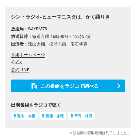
シン・ラジオ-ヒューマニスタは、かく語りき
放送局：
BAYFM78
放送日時：
毎週月曜 16時00分～18時52分
出演者：
遠山大輔、松浦志穂、雫石将克
番組ホームページ
公式X
公式LINE
この番組をラジコで調べる
出演番組をラジコで聴く
遠山 大輔
松浦 志穂
雫石 将克
※該当回の聴取期間は終了しました。