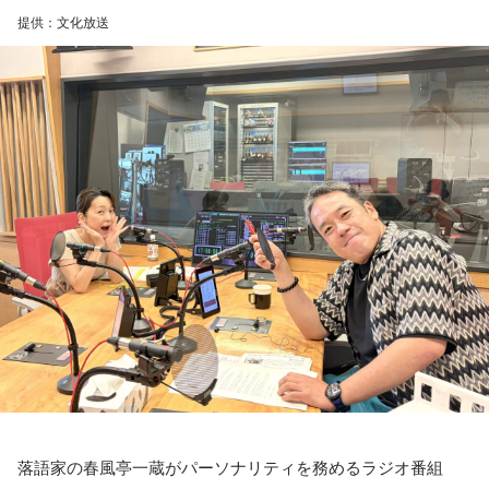
1989年の導入以来、消費税の減税は初めてのこと。年約は5
提供：文化放送
しだ。
兆円の減収となるものの、代替財源は示されていない。
寺内：ここになら、伊勢に行くよりも、手軽に来られますも
財政が悪化し、円売りや国債売りを招く懸念もあるが……
んね。
スペシャルウィーク前週からスペシャルウィークまで、笑い
が詰まった2週間。この夏をより“旨く”、そして“サンキュ
金子
「いかにも皇室典範をはじめとして、どんどん支持率が
小林：面白い名前のお祭りがあると聞いたのですが？
ー！”な時間を届ける『ラジオビバリー昼ズ』は平日11時30分
下がり始めたので、またアベノミクスでバラマキをして甘い
から生放送。
汁をすすってもらって支持率を回復したいって発想しかな
三輪田：「だらだら祭り」ですね。日本一期間が長いお祭り
い。なんでそんなことになるのか。もっと言うと、高市さん
なんです。
を選んだ有権者の責任が問われる」
寺内：長くやるから、「だらだら」なんですか？
ニッポン放送「高田文夫のラジオビバリー昼ズ」
三輪田：例祭期間が9月の11日から21日までの11日間あるん
■放送日時：2026年8月24日（月）～28日（金）11時30分～
です。
13時
■出演者：
小林：最悪じゃないですか！ 働いている方には！
月曜 高田文夫・松本明子／ゲスト 井戸田潤
火曜 東貴博・黒沢かずこ（森三中）／ゲスト 尾形貴弘（パ
落語家の春風亭一蔵がパーソナリティを務めるラジオ番組
ンサー）