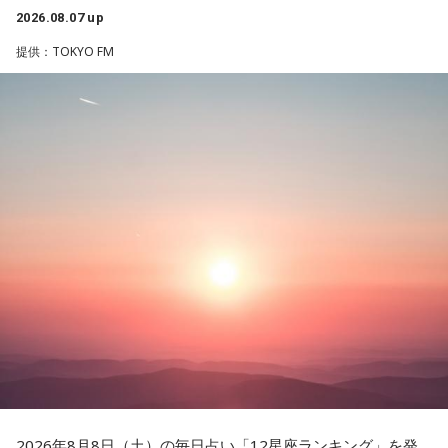
2026.08.07 up
番組では、9年ぶりの出演となったフジロックの話をはじめ、
最新作や楽曲制作、お互いのミュージシャンとしての魅力に
提供：TOKYO FM
ついて伺う。
2026年8月8日（土）の毎日占い「12星座ランキング」を発