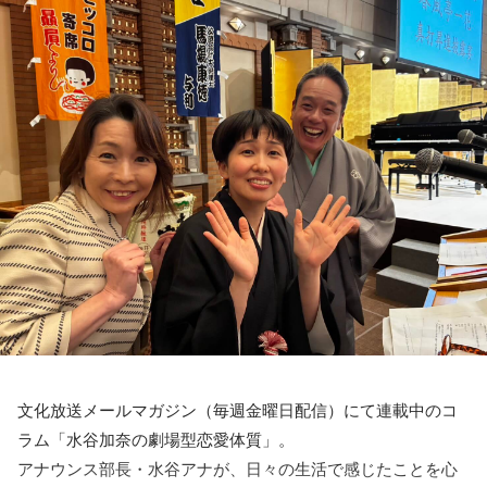
ってきます。
【3位】水瓶座（みずがめ座）
あなたの心がワクワク、ドキドキするようなことは何です
か？ご自身の気持ちに忠実になりましょう。あなたにやって
くるインスピレーションを信じて、行動していくことで運気
が良くなりそうです。
【4位】獅子座（しし座）
あなたの望みについて考えましょう。あなたにとって、どん
な未来が理想的でしょうか？ご自身の望みを明確にイメージ
していくことで、あなたの今後のあり方が決まっていきそう
です。
【5位】射手座（いて座）
ロマンチックな気分に浸ることで運気がアップするでしょ
う。ロマンス映画を観たり、恋愛小説を読んだり、愛を歌っ
文化放送メールマガジン（毎週金曜日配信）にて連載中のコ
たバラードを聴いたりすることで、良い流れがやってきそう
ラム「水谷加奈の劇場型恋愛体質」。
ですよ。
アナウンス部長・水谷アナが、日々の生活で感じたことを心