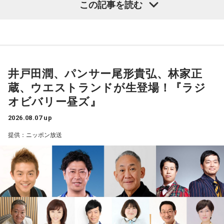
この記事を読む
【今日の一言メッセージ】
全国の受験生を応援する『おうえんしナイト』、今回は東京
ヒットした昼の連続ドラマ。全60話の壮絶な愛憎劇！
もしあなたが、ご自身の人生に対して退屈だとお感じになっ
都港区にある芝大神宮にやってきました。オフィス街に佇む
昔のドラマの配信は老後の楽しみになりそう。
ているのであれば、それは何度も同じことを繰り返している
芝大神宮にてランパンプスが合格祈願してまいります。
からではないでしょうか？ あなたの人生を輝かしいものだと
捉えるために、新しいことに挑戦してみましょう。最初は、
不安に思ったり、上手くいかなくてじれったく感じたりする
井戸田潤、パンサー尾形貴弘、林家正
かもしれません。そんなときは、楽しむことだけに集中し
――本日は権禰宜の三輪田竜生さんに来ていただきました。
て、完璧を目指さないようにしてみてください。リラックス
蔵、ウエストランドが生登場！『ラジ
して、楽しんでいくことですべてが上手くいくようになりま
オビバリー昼ズ』
すよ。
小林：ランパンプスと申します。よろしくお願いいたしま
2026.08.07 up
す。
■監修者プロフィール：ムクル（mukulu）
提供：ニッポン放送
東京・池袋占い館セレーネ所属。SATORI電話占いで月間No.1
に輝き、その後殿堂入り占い師に。最強の占い師を決定する
三輪田：三輪田です。よろしくお願いします。
テレビ番組『THE 的中王』（中京テレビ）で『的中王2025』
に輝く。母方の親戚がクリスチャンということもあり、幼少
小林：早速ですが、芝大神宮様のご由緒、創建の歴史を教え
期から聖書を愛読し、天使の存在を身近に感じながら育つ。
ていただけますか？
「天使の声」をメッセージとして伝えている。
Webサイト：
https://selene-uranai.com/
オンライン占いセレーネ：
https://online-uranai.jp/
三輪田：寛弘2年、西暦で申しますと1005年まで遡ります。