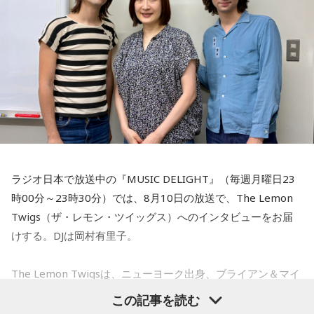
ラジオ日本で放送中の『MUSIC DELIGHT』（毎週月曜日23
時00分～23時30分）では、8月10日の放送で、The Lemon
Twigs（ザ・レモン・ツイッグス）へのインタビューをお届
けする。DJは岡村有里子。
The Lemon Twigsは、ニューヨーク出身、ブライアン＆マイ
ケル・ダダリオによる兄弟デュオ。2016年にアルバム『Do
この記事を読む
Hollywood』で鮮烈なデビューを果たし、60〜70年代ポップ