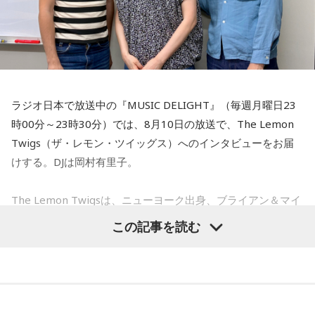
ラジオ日本で放送中の『MUSIC DELIGHT』（毎週月曜日23
時00分～23時30分）では、8月10日の放送で、The Lemon
Twigs（ザ・レモン・ツイッグス）へのインタビューをお届
けする。DJは岡村有里子。
The Lemon Twigsは、ニューヨーク出身、ブライアン＆マイ
ケル・ダダリオによる兄弟デュオ。2016年にアルバム『Do
この記事を読む
Hollywood』で鮮烈なデビューを果たし、60〜70年代ポップ
への敬愛と卓越したメロディセンスで注目を集める。その後
も独自のポップ美学を追求しながら進化を続け、幅広い世代
から支持されている。今年5月にはニュー・アルバム 『Look
For Your Mind!』を発表し、FUJI ROCK FESTIVAL ’26に出