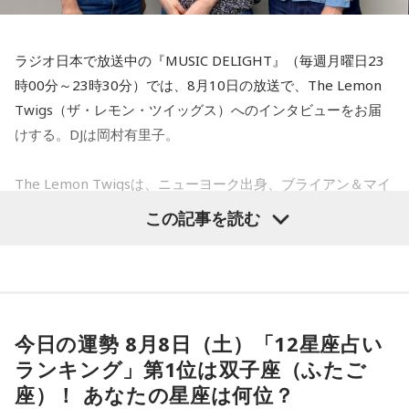
ラジオ日本で放送中の『MUSIC DELIGHT』（毎週月曜日23
時00分～23時30分）では、8月10日の放送で、The Lemon
Twigs（ザ・レモン・ツイッグス）へのインタビューをお届
けする。DJは岡村有里子。
The Lemon Twigsは、ニューヨーク出身、ブライアン＆マイ
ケル・ダダリオによる兄弟デュオ。2016年にアルバム『Do
この記事を読む
Hollywood』で鮮烈なデビューを果たし、60〜70年代ポップ
への敬愛と卓越したメロディセンスで注目を集める。その後
も独自のポップ美学を追求しながら進化を続け、幅広い世代
から支持されている。今年5月にはニュー・アルバム 『Look
For Your Mind!』を発表し、FUJI ROCK FESTIVAL ’26に出
今日の運勢 8月8日（土）「12星座占い
演。新作からの楽曲も多数披露し、満員のレッドマーキーを
ランキング」第1位は双子座（ふたご
沸かせた。
座）！ あなたの星座は何位？