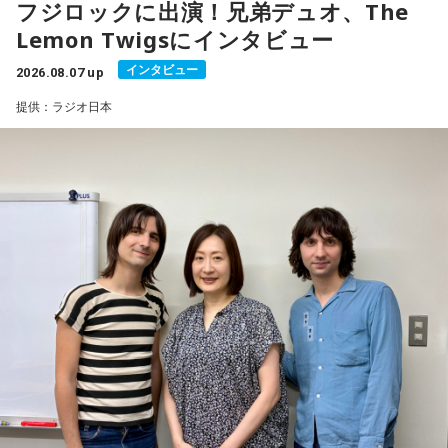
フジロックに出演！兄弟デュオ、The
演。新作からの楽曲も多数披露し、満員のレッドマーキーを
Lemon Twigsにインタビュー
沸かせた。
インタビュー
2026.08.07 up
番組では、9年ぶりの出演となったフジロックの話をはじめ、
提供：ラジオ日本
最新作や楽曲制作、お互いのミュージシャンとしての魅力に
ついて伺う。