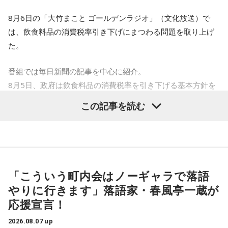
聞いております。
8月6日の「大竹まこと ゴールデンラジオ」（文化放送）で
最終日28日（金）は、「M-1グランプリ2022」王者ウエスト
は、飲食料品の消費税率引き下げにまつわる問題を取り上げ
ランドがおよそ2年ぶりに『ビバリー昼ズ』に登場。毒舌漫才
小林：そりゃそうですよね！ こちらにはいつ頃、移ったん
た。
と軽快なトークでお馴染みのウエストランドだが、副鼻腔炎
ですか？
と扁桃腺の同時手術から復帰したばかりの井口のエピソード
番組では毎日新聞の記事を中心に紹介。
三輪田：江戸時代に徳川家康公が増上寺を、この芝の地に持
トークにも期待が高まる。ウエストランドと高田文夫、今回
8月5日、政府は飲食料品の消費税率を引き下げる基本方針を
ってきた際に移動せざるを得なくなってしまったと聞いてい
はどんな掛け合いが飛び出すのか、注目だ。
閣議決定した。
ます。方角的にも良くなかったとも聞きますが。
この記事を読む
これは2027年4月から2年限定となるが、現行の8％（軽減税
さらに、番組ではスペシャルウィークの前週から豪華プレゼ
率）から1％に引き下げるというもの。
寺内：押し出された形で芝の地に来たんですね。
ントも実施。スペシャルウィーク前週（8月17日～21日）
は、清水ミチコによる“昭和アイドルモノマネ”でクイズを出題
青木理
「そもそも高市首相は、選挙のときに突然『消費税の
三輪田：芝大神宮の御祭神は伊勢神宮と同じ、天照大御神
し、正解者の中から毎日3名に、 8月24日（月）ゲストの井戸
減税は私の悲願だ』とおっしゃられましたけど、いつ悲願に
様、豊受大神様の主祭神をお祀りしているので、「関東のお
田潤にちなんだ“ハンバーグ”をプレゼント。遊び心あふれる企
「こういう町内会はノーギャラで落語
なったのかもよくわかない」
伊勢さま」と呼ばれています。昔は関東の方たちが伊勢神宮
画でリスナーも一緒に楽しめる内容となっている。そして、
やりに行きます」落語家・春風亭一蔵が
金子勝
「だって昔のブログでは、消費税の減税を批判してた
にお参りに行こうとしても、なかなか行くことができなかっ
スペシャルウィーク（8月24日～28日）は、毎日5名にシャイ
応援宣言！
んですから」
たので、皆さま、こちらにお参りされていました。
ンマスカットをプレゼント。真夏にぴったりなみずみずしさ
2026.08.07 up
で、思わず「甘～い！」と声に出してしまうこと、間違いな