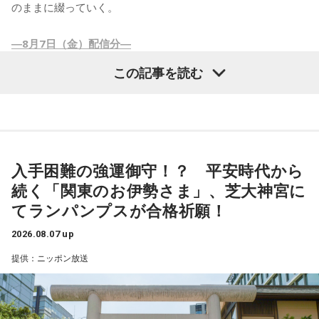
【6位】牡羊座（おひつじ座）
のままに綴っていく。
今日は、集中力が最高潮に高まる日です。効率よく物事を進
めることができるので、朝活をして早めにやるべきことを終
―8月7日（金）配信分―
わらせるのがオススメです。あなたの大切な時間を有意義に
使うことができそうですよ。
この記事を読む
連続ドラマ【VIVANT】シーズン2が始まりましたね。でもリ
【7位】乙女座（おとめ座）
アルタイムでは見ません。前回もそうですがあとから配信で
将来のご自身をイメージしましょう。あなたがなりたい自分
まとめて見ます。
を明確にイメージしていくことで、今あなたが何をすべきな
前回の内容をほぼ忘れているので、結局また改めてシーズン1
のかも明確になり、良い流れがやってきそうです。
から見直さなくてはいけないかもしれません。2をより楽しむ
入手困難の強運御守！？ 平安時代から
【8位】蟹座（かに座）
ためにも。
続く「関東のお伊勢さま」、芝大神宮に
ヨガや瞑想をすることで運気がアップする日です。今のご自
あー忙しい忙しい（汗）
身とゆっくりじっくり真摯に向き合い、あなたの内側の意識
てランパンプスが合格祈願！
にアクセスしてみてください。大切な気づきがあるかもしれ
配信と言えばAmazonプライムで7月から【犯罪者】というサ
2026.08.07 up
ませんよ。
スペンスが放送されています。伊東四朗さんも御出演とのこ
提供：ニッポン放送
【9位】魚座（うお座）
とで楽しみにしていました。
あなたの心が落ち着く場所を求めてください。子どもの頃に
まず最初に3話、1週間後に2話、さらに1週間後に2話で全7話
好きだった食べ物を食べたり、思い出のアニメや映画を観た
の放送。とにかく次のエピソードが待ち遠しくて。
りするのも良いでしょう。あなたの心が癒されることをして