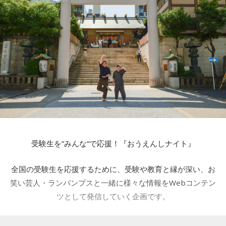
この事件とあの問題がどうつながっていくんだろう？ユース
いきましょう。
ケ・サンタマリアさんのこのセリフはどういう意味？伊東さ
【10位】牡牛座（おうし座）
んは悪者！？笑などワクワク。
あなたの隠れた才能に気づく日です。あなたが何気なく日常
ラストではもしかして続編あり？と期待感を残しながら見終
の中で自然にこなしていることのなかに、あなたの才能が隠
わりました。
れているかもしれません。意識して1日を過ごしてみましょ
ただ…、次のエピソードを見るまでたった1週間なのに、もう
う。
前回の内容を忘れかけている自分がいるのです！
【11位】蠍座（さそり座）
忘れているというか…その1週間で他のドラマや映画を多数見
今日は異性からの注目度が上がる日です。出会いを求めてい
てしまうのでいろいろな内容が混ざってしまって…。
らっしゃる方は、お洒落をしてお出かけをしてみましょう。
出会いを求めていらっしゃらない方は、受け流すと良いでし
そう考えると配信がなかった昔は1週間が待ち遠しかったし、
ょう。
受験生を“みんな“で応援！『おうえんしナイト』
学校の友達とそのドラマの話で盛り上がるので内容を忘れた
【12位】山羊座（やぎ座）
り他とごっちゃになってしまうこともなかったし。
全国の受験生を応援するために、受験や教育と縁が深い、お
ワーク・ライフ・バランスを考えると良い日です。最近のあ
あまりに情報量が多い今は、まとめて一気見するほうがいい
笑い芸人・ランパンプスと一緒に様々な情報をWebコンテン
なたは、働きすぎてはいませんか？あなたが頑張っていらっ
かも。（でもラジオでリアルタイムの感想をネタにできない
ツとして発信していく企画です。
しゃるのはとても素敵ですが、今日はプライベートを充実さ
せると良いでしょう。
のがネック）
ちなみに今は【牡丹と薔薇】にハマっています。20年前に大