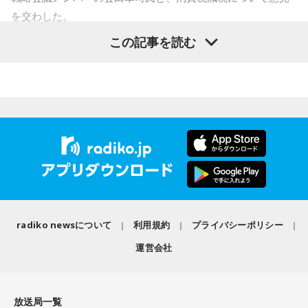
水谷
「おお～」
寺内：優しさのタイムラグがだらだら祭りの起源なんです
を交わした。
ね。つまり、それだけたくさんの方が関東各地から来ていた
一蔵
「これね、楽しんでやってほしいなってものすごい思
この記事を読む
ってことなんですね。
寺島「高市政権が閣議決定した消費税の減税方針が、日米関
う」
係の新たな火種に浮上してきたという日経新聞の記事です。
小林：でも、ここってそこまで敷地があるかな？
アメリカの政府高官が円安や金利上昇の抑制に向けて減税に
水谷
「そうですね」
疑問を呈したからだとしています。アメリカの政府高官は、
三輪田：現在はビルに囲まれているんですけれども、実は境
日本の消費税減税に言及。「選択肢は2つ。減税策を実施する
一蔵
「で、新しい風を持ってきてもらって。大先輩とかもい
内にビルが建っているんです。
か、インフレ抑制策を実行するか。私なら後者を優先する」
ると思うんですけど、温かくこの子を迎えて、いい町内会に
と話したといいます。自民党内では、トランプ政権が積極財
していただければ」
寺内：ビルの中に神社があるんじゃなくて、神社の境内にビ
政の修正を求めるシナリオを警戒する声が上がりました。閣
ルが建っているんだ！？
水谷
「素晴らしい」
僚経験者の一人は「アメリカが消費税の減税や歳出増にどれ
ほど注文をつけるのか見極める必要がある」このように強調
radiko newsについて
利用規約
プライバシーポリシー
一蔵
「この子のおかげで町内会行事のチラシ1枚、ビラ1枚、
したといいます。消費税減税が日米関係の新たな火種に浮上
三輪田：元々は広大な敷地なんです。
運営会社
変わると思うのよ」
という。アメリカの政府高官が言ったということなんです
が、これ、会田さんはどう捉えていらっしゃいますか？」
寺内：今も神社さんが所有している土地ってことですよね……
水谷
「そうですね。デザインとかも、ちょっと若々しくなっ
不動産が！
放送局一覧
たりとかね」