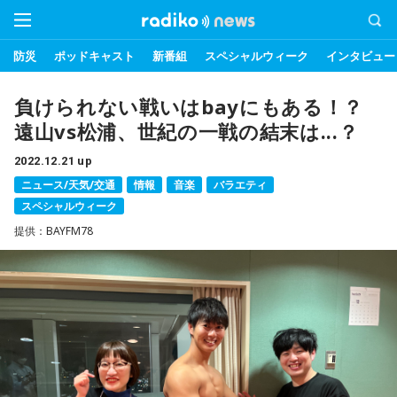
防災
ポッドキャスト
新番組
スペシャルウィーク
インタビュー
負けられない戦いはbayにもある！？
遠山vs松浦、世紀の一戦の結末は...？
2022.12.21 up
ニュース/天気/交通
情報
音楽
バラエティ
スペシャルウィーク
提供：BAYFM78