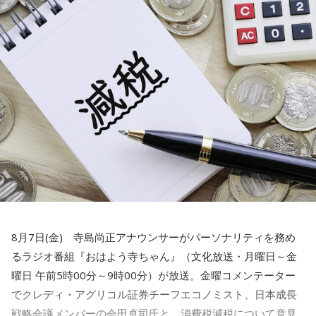
んが「私がやろうか」と」
三輪田：だらだら祭りは、漢字で書くと「太い・良い」と書
水谷
「素晴らしい！」
いて「太良太良(だらだら)」という字なので、太く長く良いこ
とが続きますように、と皆様の願いを込めたお祭りとなって
一蔵
「これは素晴らしいでしょう。我が地元の練馬区田柄は
おります。
結構大きな町内会があって、まあ町内会長は不足してないで
すけど、やっぱ町内会に入ること自体が都内の方は少ない。
寺内：縁起がいい！
で、どんどん小さくなっていく。小さくなっていくと、どう
なるかっていうと、当たり前にやっていた盆踊りや、お祭り
三輪田：そもそも、例祭日の9月16日に例祭を執り行ってい
がなくなっていくわけです。それを町内会の方々が寄付とか
たのですが、先ほど、お話ししたように、当時、お伊勢参り
集めてやってるわけじゃないですか」
が流行ったけども、なかなか行けなかったので、東日本の
方々は芝大神宮にお参り来るのですが、16日だけだと行けな
水谷
「いや～、若い人がやるっていうのはいいことですよ」
8月7日(金) 寺島尚正アナウンサーがパーソナリティを務め
いことが多かったんです。「ちょっと伸ばしてくれ」という
るラジオ番組『おはよう寺ちゃん』（文化放送・月曜日～金
声を聞き、皆様を招き入れた結果、だんだんと伸びていって
一蔵
「だからね、この記事を読んだら「AIを駆使して盛り上
曜日 午前5時00分～9時00分）が放送。金曜コメンテーター
しまったんです。
げていく」とか」
でクレディ・アグリコル証券チーフエコノミスト、日本成長
戦略会議メンバーの会田卓司氏と、消費税減税について意見