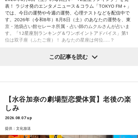
表！ ラジオ発のエンタメニュース＆コラム「TOKYO FM＋」
では、今日の運勢や今週の運勢、心理テストなどを配信中で
す。2026年（令和8年）8月8日（土）のあなたの運勢を、東
京・池袋占い館セレーネ所属・占い師のムクルさんが占いま
す。「12星座別ランキング＆ワンポイントアドバイス」第1
位は双子座（ふたご座）！ あなたの星座は何位……？
この記事を読む
【1位】双子座（ふたご座）
あなたらしく過ごすことで運気がアップする日です。まわり
の人たちがどう思うか、どう考えるかに流されずに、あなた
がどう感じるか、どうしたいかで選択していくと良い流れが
【水谷加奈の劇場型恋愛体質】老後の楽
やってきます。
しみ
【2位】天秤座（てんびん座）
2026.08.07 up
客観的に物事を考えていくことで、運気が上がっていくでし
ょう。あなただけの考えで選択していくのではなく、色々な
提供：文化放送
人たちの意見を聞いて、参考にしていくことで良い流れがや