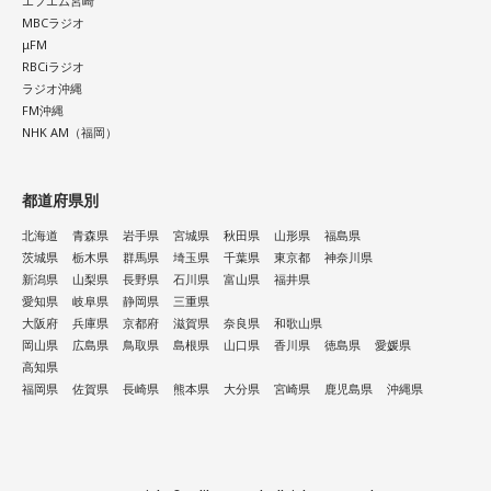
エフエム宮崎
MBCラジオ
（左から）福田正博さん、藤木直人、高見侑里
μFM
RBCiラジオ
ラジオ沖縄
＜番組概要＞
FM沖縄
番組名：SPORTS BEAT supported by TOYOTA
NHK AM（福岡）
放送日時：毎週土曜 10:00～10:50
パーソナリティ：藤木直人、高見侑里
都道府県別
番組Webサイト：
https://www.tfm.co.jp/beat/
番組公式X：
@SPORTSBEAT_TFM
北海道
青森県
岩手県
宮城県
秋田県
山形県
福島県
茨城県
栃木県
群馬県
埼玉県
千葉県
東京都
神奈川県
新潟県
山梨県
長野県
石川県
富山県
福井県
愛知県
岐阜県
静岡県
三重県
大阪府
兵庫県
京都府
滋賀県
奈良県
和歌山県
岡山県
広島県
鳥取県
島根県
山口県
香川県
徳島県
愛媛県
高知県
福岡県
佐賀県
長崎県
熊本県
大分県
宮崎県
鹿児島県
沖縄県