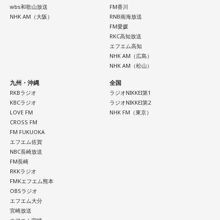
う言葉がその通りであることを、グループステージで証明で
wbs和歌山放送
FM香川
きていたと思います。でも、そこから上に行くためには、や
NHK AM（大阪）
RNB南海放送
FM愛媛
っぱり“個の力”が必要だったかなと感じています。
RKC高知放送
エフエム高知
世界で見ても、日本だけでなく主力の選手がケガする国は
NHK AM（広島）
多々あって、それでも勝ち上がっていく力が必要なのがW杯
NHK AM（松山）
なんです。そういう意味では、確かに選手層は厚くなったけ
れども、さらに“個”の力を高めながら、選手層をもっと厚くし
九州・沖縄
全国
なきゃいけない。ベスト16・ベスト8に進む国と比べたとき
RKBラジオ
ラジオNIKKEI第1
KBCラジオ
ラジオNIKKEI第2
に、そこまでの選手層だったのかというと、まだまだ厚くし
LOVE FM
NHK FM（東京）
ていかないとダメなのではないか、ということなんだと思い
CROSS FM
ます。
FM FUKUOKA
エフエム佐賀
ただ、あれだけケガ人が出て、誰が出ても同じようなサッカ
NBC長崎放送
ーができて、グループステージをああいう形で抜けられたと
FM長崎
いうのは今までなかったことですし、力がついているのは事
RKKラジオ
実ですね。
FMKエフエム熊本
OBSラジオ
藤木：そんな日本代表を僕たちも応援したいと思います。
エフエム大分
宮崎放送