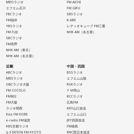
すごいんです。それを食い止めたり、押し返したりするため
MROラジオ
FM AICHI
には、前半よりもエネルギーをもっと使わなきゃいけないけ
エフエム石川
FM GIFU
れども、ブラジルのものすごい勢いにのまれてしまった。た
FBCラジオ
SBSラジオ
だ、これは日本だけではなく、アルゼンチンと対戦したイン
FM福井
K-MIX
グランドもそういう展開になったんですよ。サッカーってそ
YBSラジオ
レディオキューブ FM三重
FM FUJI
NHK AM（名古屋）
ういうスポーツなんですよね。
SBCラジオ
FM長野
つまり、ベンチから何か言っても（すぐに戦術を）変えられ
NHK AM（東京）
るほど簡単なスポーツではないんです。なぜならば、相手が
NHK AM（名古屋）
それに対してまた変化をしてくるから。だから“個”の力を高め
て、時間をつくれる選手が重要になってくるということです
近畿
中国・四国
ね。
ABCラジオ
BSSラジオ
MBSラジオ
エフエム山陰
OBCラジオ大阪
RSKラジオ
◆世界で戦うために必要な“個”の力
FM COCOLO
ＦＭ岡山
FM802
RCCラジオ
藤木：今回、日本代表はケガ人が続出しましたが、それでも
FM大阪
広島FM
あの戦いができたというのは、選手層も相当厚くなったとい
ラジオ関西
KRY山口放送
うことでしょうか？
Kiss FM KOBE
エフエム山口
e-radio FM滋賀
JRT四国放送
福田：そうですね。選手層は厚くなっているし、森保監督の
KBS京都ラジオ
FM徳島
「誰が出ても同じような戦いができる準備をしてきた」とい
α-STATION FM KYOTO
RNC西日本放送