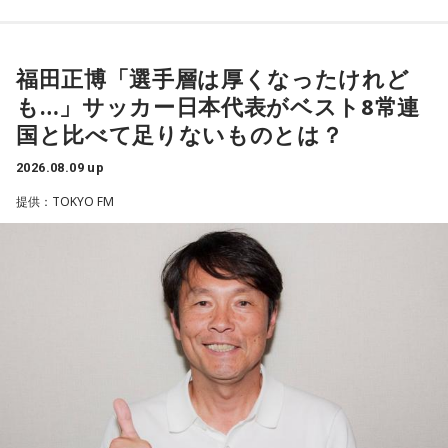
「こんな女性像を描きたい」「琴や三味線を取り入れたい」
など、自らイメージを提案しながら作品づくりに参加してい
福田正博「選手層は厚くなったけれど
ることを明かした。また、歌手はレコーディングを終えた
も…」サッカー日本代表がベスト8常連
後、自分自身が“演出家”となって楽曲を育てていく仕事でもあ
国と比べて足りないものとは？
ると語り、長年培ってきた表現者としての思いを語った。
2026.08.09 up
一方で、デビュー当時は決して順風満帆ではなかった。デビ
提供：TOKYO FM
ューから間もなく所属レコード会社がなくなり、「どこへ行
けばいいの？」と途方に暮れたことや、芸名を何度も変えな
がら挑戦を続けてきた日々を振り返る。それでも諦めずに歌
い続けた経験が、45周年記念シングル「露天の花」に込めた
「どんな環境でも花は咲く」「その場所で咲く花がある」と
いうメッセージにつながっていると話した。人生は何度でも
立ち上がれるという応援歌は、自身の歩みそのものでもある
という。