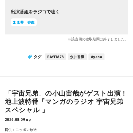
出演番組をラジコで聴く
永井 香織
※該当回の聴取期間は終了しました。
タグ
BAYFM78
永井香織
Ayasa
「宇宙兄弟」の小山宙哉がゲスト出演！
地上波特番『マンガのラジオ 宇宙兄弟
スペシャル 』
2026.08.09 up
提供：ニッポン放送