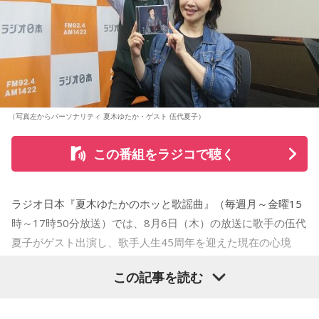
（写真左からパーソナリティ 夏木ゆたか・ゲスト 伍代夏子）
この番組をラジコで聴く
ラジオ日本『夏木ゆたかのホッと歌謡曲』（毎週月～金曜15
時～17時50分放送）では、8月6日（木）の放送に歌手の伍代
夏子がゲスト出演し、歌手人生45周年を迎えた現在の心境
や、デビュー当時の苦労について語った。
この記事を読む
番組では、前作「しゃんしゃん牡丹」の制作秘話を紹介。伍
代さんは、曲を受け取ると映像や物語が自然と頭に浮かび、