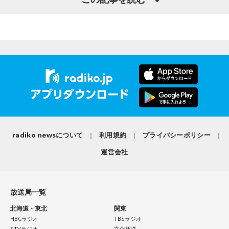
福田正博さん
1966年生まれの福田正博さんは、日本人初のJリーグ得点王に
輝き、Jリーグ通算228試合出場93得点を挙げ、日本代表では
45試合出場で9ゴールを記録するなど活躍を見せ、1993年に
はW杯アジア地区最終予選にも出場しました。2002年に現役
を引退した後は、サッカー解説者としてメディアでの活動の
ほか、講演会やサッカー教室をおこなうなど、自身の経験を
活かしながら幅広く活動しています。
radiko newsについて
利用規約
プライバシーポリシー
◆福田正博がW杯ブラジル戦を総括
運営会社
藤木：ブラジル戦で、前半は佐野海舟選手の素晴らしいイン
ターセプトからのゴールがありましたし、前半の終了間際に
は日本がボールを持つ時間もありました。しかし、後半に入
放送局一覧
ってからブラジルが戦略を変えてきて、日本が一方的に押し
北海道・東北
関東
込まれてしまった。試合のなかで具体的な戦術が打ち出せな
HBCラジオ
TBSラジオ
かったと考えると、（選手のなかに）もう少し具体的な戦略
STVラジオ
文化放送