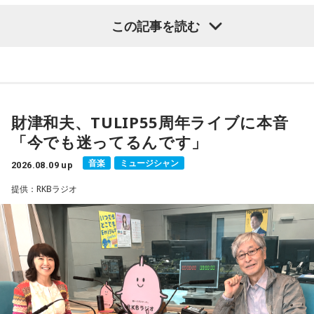
マンガ大賞の発起人にも名を連ねる吉田尚記アナウンサーが
この記事を読む
パーソナリティを務め、漫画にまつわるゲストを迎えるポッ
ドキャスト番組『マンガのラジオ supported by viviON』
（毎週日曜 18時頃配信）の地上波特別番組で、 「宇宙兄弟」
の漫画家・小山宙哉がゲスト出演する。
財津和夫、TULIP55周年ライブに本音
18年に及ぶ「宇宙兄弟」の連載完結のタイミングでの出演と
「今でも迷ってるんです」
なり、「宇宙兄弟」誕生のエピソードや「キャラクターに出
会う」というキャラクター造形について、ストーリーの発想
音楽
ミュージシャン
2026.08.09 up
と科学的裏付けについて等、様々な話を伺っていく。
提供：RKBラジオ
小山宙哉をゲストに迎える特別番組『マンガのラジオ 宇宙兄
弟スペシャル supported by viviON』は8月16日（日）19時
から放送。放送後には、地上波本編で未公開の音源を含むデ
ィレクターズカット版のポッドキャスト配信も予定してい
る。