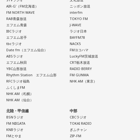
を示す人、ブレーンが必要なのかなと素人目には思ってしま
AIR-G'（FM北海道）
ニッポン放送
うのですが……。
FM NORTH WAVE
interfm
RAB青森放送
TOKYO FM
福田：そういう見方も当然ありますし、それができれば一番
エフエム青森
J-WAVE
いいと思うのですが、森保監督は帰国後の会見で「戦術は後
IBCラジオ
ラジオ日本
出しジャンケンだ」と言っていたんです。どういうことかと
エフエム岩手
BAYFM78
いうと、自分たちが変えたら相手がまた変えてくる、それに
tbcラジオ
NACK5
対してまた変えていかなきゃならない。ベンチでその都度
Date fm（エフエム仙台）
FMヨコハマ
ABSラジオ
LuckyFM茨城放送
（戦術を）言い続けても、向こうが変えてきたら、その変化
エフエム秋田
CRT栃木放送
に対して変化しなきゃいけない。「こういうやり方をしま
YBC山形放送
RADIO BERRY
す」「だったらこう対応します」と。
Rhythm Station エフエム山形
FM GUNMA
RFCラジオ福島
NHK AM（東京）
そうすると、対応された側がまた変えてくるんですよ、それ
ふくしまFM
も試合中に。ですから、ベンチからでも戦術や戦略はある程
NHK AM（札幌）
度言えますけど、ピッチのなかで選手たちがそれを感じて、
NHK AM（仙台）
対応していく能力を高めていくのがサッカーにおいて一番重
北陸・甲信越
中部
要なんです。
BSNラジオ
CBCラジオ
FM NIIGATA
TOKAI RADIO
ブラジル戦のときも「守ろう」という気持ちはなくても、ブ
KNBラジオ
ぎふチャン
ラジルが1点負けていたときに、前に出てくるエネルギーって
FMとやま
ZIP-FM