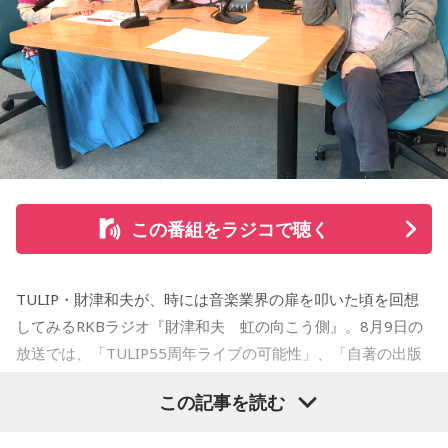
【小山宙哉プロフィール】
1978年生 京都府出身 京都市立銅駝美術工芸高等学校（現：
京都市立美術工芸高等学校）、大阪市立デザイン教育研究所
卒業。デザイン会社勤務を経て、「モーニング」に持ち込み
をした『ジジジイ』で第14回MANGA OPEN審査委員賞（わ
たせせいぞう賞）受賞。『劇団JET’S』で第15回MANGA
OPEN大賞受賞。2006年『ハルジャン』『ジジジイ-GGG-』
を連載。
この番組をラジコで聴く
2007年12月、初の週刊連載作品『宇宙兄弟』連載開始。同作
で2010年 第56回小学館漫画賞一般向け部門、2011年 第35回
TULIP・財津和夫が、時には音楽業界の扉を叩いた頃を回想
講談社漫画賞一般部門、2014年 手塚治虫文化賞読者賞を受
してみるRKBラジオ『財津和夫 虹の向こう側』。8月9日の
賞。TVアニメ、実写映画等、多くのメディアミックスを果た
放送では、「TULIP55周年ライブの可能性」、「自著の出版
す大ヒット作品となり2026年6月完結。
記念イベントの裏話」、「デビュー時の音楽業界」、といっ
この記事を読む
た古今のトピックスが盛りだくさんです。
【近刊】
『宇宙兄弟』完結 46巻