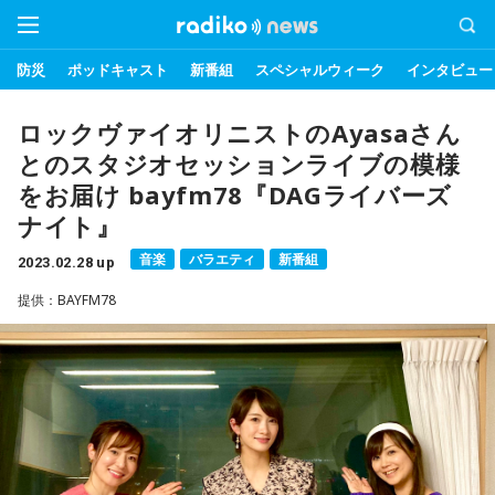
防災
ポッドキャスト
新番組
スペシャルウィーク
インタビュー
ロックヴァイオリニストのAyasaさん
とのスタジオセッションライブの模様
をお届け bayfm78『DAGライバーズ
ナイト』
音楽
バラエティ
新番組
2023.02.28 up
提供：BAYFM78