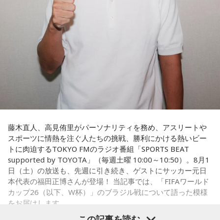
さらに、趣味についてもトークを展開。愛犬と過ごす時間を
増やすために驚くべきあるものを購入したと言う。さて何を
購入したのか…？ 詳しくはradikoタイムフリーで！
藤木直人、高見侑里がパーソナリティを務め、アスリートや
スポーツに情熱を注ぐ人たちの挑戦、勝利にかける熱いビー
トに肉迫するTOKYO FMのラジオ番組「SPORTS BEAT
supported by TOYOTA」（毎週土曜 10:00～10:50）。8月1
日（土）の放送も、先週に引き続き、ゲストにサッカー元日
本代表の福田正博さんが登場！ 当記事では、「FIFAワールド
カップ26（以下、W杯）」のブラジル戦について語った模様
をお届けします。
この記事を読む