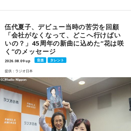
■番組タイトル：『マンガのラジオ 宇宙兄弟スペシャル
supported by viviON』
■放送日時：2026年8月16日（日） 19時～20時
伍代夏子、デビュー当時の苦労を回顧
■パーソナリティ：吉田尚記
「会社がなくなって、どこへ行けばい
■ゲスト：小山宙哉
いの？」45周年の新曲に込めた“花は咲
■メールアドレス：
manga@1242.com
■公式Xアカウント：@MANGARADIO1242
く”のメッセージ
■ハッシュタグ：#マンガのラジオ
音楽
タレント
■番組HP：
2026.08.09 up
https://manga-no-radio.com/
提供：ラジオ日本