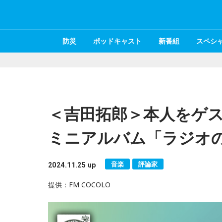
防災
ポッドキャスト
新番組
スペシ
＜吉田拓郎＞本人をゲ
ミニアルバム「ラジオ
音楽
評論家
2024.11.25 up
提供：FM COCOLO