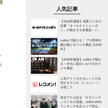
人気記事
【2026年最新】深夜ラジオの
定番『オールナイトニッポ
ン』の聴き方＆各番組・パー
ソナリティ一覧
radikoで聴ける！ プロ野球中
継が聴けるラジオ番組【2026
年】
P
【2026年最新】radikoで聴け
な
る！本当に面白いおすすめラ
ジオ番組
人気アイドルやタレントが出
演するラジオ『レコメン！』
を聴こう
安住アナが語る「サラリーマ
ンラジオの流儀」radiko2024
ランキング在京エリア首位