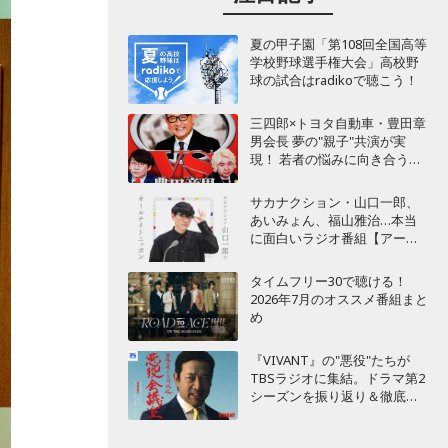
夏の甲子園「第108回全国高等
学校野球選手権大会」高校野
球の試合はradikoで聴こう！
三四郎×トヨタ自動車・豊田章
男会長 夢の"親子"共演が実
現！ 若者の悩みに向き合うポ
ッドキャスト番組が始動
サカナクション・山口一郎、
あいみょん、福山雅治…本当
に面白いラジオ番組【アーテ
ィスト編】
タイムフリー30で聴ける！
2026年7月のオススメ番組まと
め
『VIVANT』の"悪役"たちが
TBSラジオに集結。ドラマ第2
シーズンを振り返り＆徹底考
察！