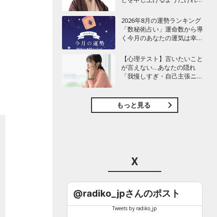
ど…」
2026年8月の運勢ランキング
「数秘術占い」運命数から導
く今月のあなたの運気は幸運
or要注意!?【今月の運勢】
【心理テスト】言いたいこと
が言えない…あなたの隠れ
「我慢しすぎ・自己主張ニガ
テ」度診断
もっと見る
X
@radiko_jpさんのポスト
Tweets by radiko_jp