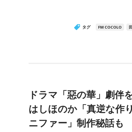
タグ
FM COCOLO
ドラマ「惡の華」劇伴
はしほのか「真逆な作
ニファー」制作秘話も