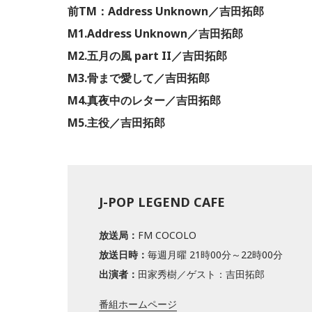
前TM：Address Unknown／吉田拓郎
M1.Address Unknown／吉田拓郎
M2.五月の風 part II／吉田拓郎
M3.骨まで愛して／吉田拓郎
M4.真夜中のレター／吉田拓郎
M5.主役／吉田拓郎
J-POP LEGEND CAFE
放送局：
FM COCOLO
放送日時：
毎週月曜 21時00分～22時00分
出演者：
田家秀樹／ゲスト：吉田拓郎
番組ホームページ