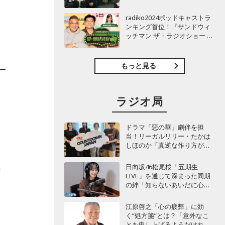
TBSラジオ『安住紳一郎の日
曜天国』インタビュー
radiko2024ポッドキャストラ
ンキング首位！『サンドウィ
ッチマン ザ・ラジオショー サ
タデー』インタビュー
もっと見る
ラジオ局
ドラマ「惡の華」劇伴を担
当！リーガルリリー・たかは
しほのか「真逆な作り方が面
白かった」最新曲「コニファ
ー」制作秘話も
日向坂46松尾桜「五期生
繰
LIVE」を通じて深まった同期
の絆「知らないあいだに心の
距離が…」
江原啓之「心の疲弊」に効
く“処方箋”とは？「意外なこ
とを申し上げるようだけれ