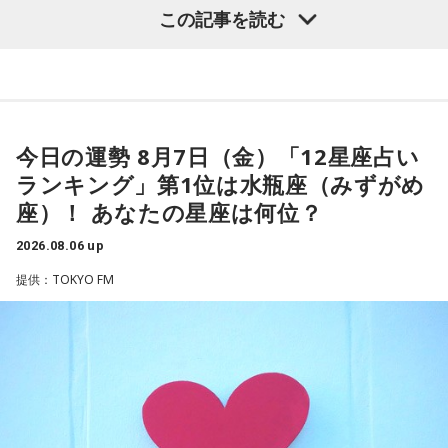
この記事を読む
（左から）パーソナリティの小山薫堂、ゴリさん、宇賀なつ
常井
「どの知事、どの県庁幹部よりも古株になります。議会
み
では自民党から共産党まで長年の付き合いがあって、気心が
知れているんですね。そうなると影響力が及ぶのは公共事業
◆“笑いは武器”と気づいた少年時代
や予算だけではない。県内すべての選挙で誰に自民党の公認
や推薦を出すのか、という決定権を握っている。あとは役
今日の運勢 8月7日（金）「12星座占い
ゴリさんは、1972年沖縄県那覇市生まれ。沖縄の本土復帰か
人、教職員、警察署員といった地方公務員の人事にも影響力
らわずか1週間後に生まれた“復帰っ子”です。1995年に中学時
ランキング」第1位は水瓶座（みずがめ
を発揮することがあります」
代の同級生・川田広樹さんとガレッジセールを結成し、バラ
座）！ あなたの星座は何位？
エティ番組などで人気を集めました。2006年からは映画監督
としても活動。2019年公開の映画「洗骨」はモスクワ国際映
長野
「はい」
2026.08.06 up
画祭に出品されるなど国内外で高い評価を受け、日本映画監
提供：TOKYO FM
督協会新人賞を受賞しました。また、「おきなわ新喜劇」の
常井
「人事の季節になるとドンの自宅に行列ができる、と言
旗揚げやYouTube「ゴリ★オキナワ」などを通じて、故郷・
われるんですね。別の地域で聴いた話ですが、ドンの家に入
沖縄の魅力を発信し続けています。
ると、その訪問客は茶封筒を机の上にソッと出します。そし
本土復帰当時の記憶はありませんが、「僕らは“復帰っ子”と言
てドンはポン、ポン、ポン、と手を当てて厚さを確かめる。
われている」と話すゴリさん。両親からは、復帰直後の沖縄
そのままスーッと返す。返された側は帰りがけ、広いお庭の
の活気や、ドルから円への切り替えをめぐる混乱を聞いて育
中にあるお社に両手を合わせ、賽銭箱に封筒を置いていく、
ちました。なかでも「『円になったほうがお金が減る』と文