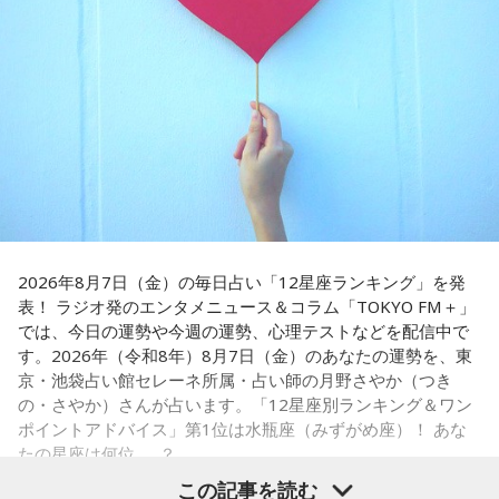
と。こういう逸話がまことしやかに語られること自体が、ド
句を言っていた」というエピソードは、当時ならではの出来
事として印象に残っているそうです。
ンの権力を大きくしているんですね。直接、命令しなくても
周りが勝手に忖度して動く、というのがドンの世界です」
小学生の頃に、「旅行に行こう」と言われて沖縄を離れ、大
阪へ。しかし翌朝、父親の姿はなく、「今日からおじさんと
長野
「こういうドンが全国にいる、というわけですね」
おばさんと暮らすんだよ」と告げられます。「映画みたいな
嘘みたいな話で」と振り返るように、突然始まった新生活に
戸惑い、転校先でも誰とも話せない日々が続きました。
常井
「福岡って大物議員がたくさんいました。その中で藏内
さんはどういう位置づけか。麻生さん、武田さん、かつては
孤独を感じるなかで、「何かしなきゃ」との思いから、クラ
古賀誠さん、山崎拓さん、村上正邦さん、といった方も。大
スの人気者の行動を観察。「面白いことをやると人が集ま
物が同じ県内にたくさんいることが、ドンを生み出す第2の条
2026年8月7日（金）の毎日占い「12星座ランキング」を発
る」という気づきを得て、掃除の時間に机の上で松田聖子さ
表！ ラジオ発のエンタメニュース＆コラム「TOKYO FM＋」
件です」
んの「青い珊瑚礁」を歌いながら一発芸を披露。最初は教室
では、今日の運勢や今週の運勢、心理テストなどを配信中で
が静まり返ったものの、その後は「あんなに無口だった転校
す。2026年（令和8年）8月7日（金）のあなたの運勢を、東
生が急に変なことをやり出した」と話題になり、「お前、お
長野
「はい」
京・池袋占い館セレーネ所属・占い師の月野さやか（つき
もろいな」「遊ぼうや」と友達の輪が一気に広がったといい
の・さやか）さんが占います。「12星座別ランキング＆ワン
ます。
常井
「というのは、県議会の自民党も国会議員の系列ごとに
ポイントアドバイス」第1位は水瓶座（みずがめ座）！ あな
分かれていて。知事選や市長選があると保守分裂になってし
たの星座は何位……？
この出来事をきっかけに、「笑いは武器になる」と実感。
「自分を認めてもらうには、人を笑わせればいい」という体
まうんですね。その間をつなぐ調整役が必要になると。実
この記事を読む