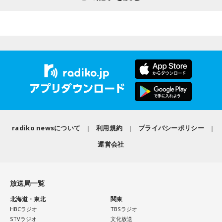
験が、芸人としての原点になったと振り返ります。
際、福岡県は90年代まで革新県政、社会党系の知事がいたん
ですが。バラバラになった自民党を束ねる役割を果たしたの
さらに、ショートフィルムの賞を受賞した際には、憧れだっ
が藏内さんだった。藏内さんは国会議員が就くことが多い自
【1位】水瓶座（みずがめ座）
た松田聖子さんからトロフィーを受け取る機会もありまし
「もっと自由でいいんだ！」と、自分らしい生き方が見えて
民党県連会長にもなれた。ドンは保守分裂の中で育つんです
た。思いを伝えようとしたものの、感激のあまり「文法はめ
きそうな日。義務で続けてきたことより、楽しくて夢中にな
ちゃくちゃだし、早口で喋ったもんだから、ただただ引きつ
ね」
れることを選ぶと流れが変わります。人と違っても大丈夫。
らせてしまいました」と当時を振り返り、苦笑いを見せまし
今夜にでも「本当はこう生きたい」を自由に書き出してみ
た。
放送ではさらにドンの実態についての解説が続いた。
て。
【2位】双子座（ふたご座）
ゴリさん
思いがけない誘いや情報が、次の展開を連れてくるかも！今
radiko newsについて
利用規約
プライバシーポリシー
日は考え込むより、面白そうな方へ軽やかに動いてみるのが
正解です。誰かとの会話から人生のヒントが見つかる予感
運営会社
◆故郷・沖縄で味わう絶景とグルメ
も。今日は気になる人に自分から連絡してみて。
沖縄を訪れたらぜひ足を運んでほしい場所として、ゴリさん
【3位】天秤座（てんびん座）
は国際通り近くの「せんべろ街」を紹介しました。「そこだ
放送局一覧
今日から金星が天秤座へ！！あなた本来の魅力がグッと高ま
け東南アジアの空気感もあるので、1つの場所で2つの旅行を
る時。人とのご縁にも恵まれやすく、嬉しいお誘いや出会い
北海道・東北
関東
しているみたい」と、その独特の魅力を語ります。
があるかもしれません。少しおしゃれして人に会うのもおす
HBCラジオ
TBSラジオ
すめ。今日は鏡の前で「今の自分が好きなところ」を3つ見つ
STVラジオ
文化放送