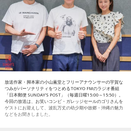
＜番組概要＞
常井
「なぜ1人の地方議員が永田町の大物にも匹敵する大きな
番組名：SCHOOL OF LOCK!
力を持ったのか。きょうは福岡を入口に、全国に共通するド
パーソナリティ：アンジー校長（アンジェリーナ1/3・
ンの条件を探ります。私、10年ほど前に全国各地の地方選挙
Gacharic Spin）、たんぼ教頭（溝上たんぼ）
放送日時：月曜～木曜 22:00～23:55／金曜 22:00～22:55
を取材していたとき、どこへ行ってもドンと呼ばれる地元の
番組Webサイト：
https://www.tfm.co.jp/lock/
権力者がいたんですね。どういう人かというと、だいたい経
番組公式X：
@sol_info
済力があって抜群に選挙が強くて。地元の首長や国会議員よ
りも発言力がある人です」
長野
「はい」
常井
「中には、かつての野中広務さんや森山𥙿さんのように
放送作家・脚本家の小山薫堂とフリーアナウンサーの宇賀な
50を過ぎてから国政に進んだドンもいる。ではどういった状
つみがパーソナリティをつとめるTOKYO FMのラジオ番組
「日本郵便 SUNDAY’S POST」（毎週日曜15:00～15:50）。
況がそろうとドンが生まれるか。第1の条件は、圧倒的な他薦
今回の放送は、お笑いコンビ・ガレッジセールのゴリさんを
です。藏内さんって県議10期。40年近く県議会にいるわけで
ゲストにお迎えして、波乱万丈の幼少期や故郷・沖縄の魅力
す」
などをお聞きしました。
長野
「10期。ほう」