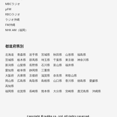
ゆっくり過ごしましょう。
MBCラジオ
μFM
RBCiラジオ
【今日の一言メッセージ】
ラジオ沖縄
今日は火星にバーテックスというポイントが重なる日。運命
FM沖縄
に導かれ、新時代の生き方やお役目に気がついたり、直感が
NHK AM（福岡）
降りてきたりするかも！ ぜひアドバイスを参考に行動してみ
てくださいね。
都道府県別
■監修者プロフィール：月野さやか（つきの・さやか）
北海道
青森県
岩手県
宮城県
秋田県
山形県
福島県
東京・池袋占い館セレーネ所属。元野村證券トップセールス
茨城県
栃木県
群馬県
埼玉県
千葉県
東京都
神奈川県
という異色の経歴を持つ占星術師。自身の人生の転機をきっ
新潟県
山梨県
長野県
石川県
富山県
福井県
かけにホロスコープと出会い、星よみによる人生プロデュー
愛知県
岐阜県
静岡県
三重県
スの道へ。著書『山芋シンデレラ』。経営者から個人まで幅
大阪府
兵庫県
京都府
滋賀県
奈良県
和歌山県
広くサポートしている。
岡山県
広島県
鳥取県
島根県
山口県
香川県
徳島県
愛媛県
Webサイト：
https://selene-uranai.com/
高知県
YouTube：
https://www.youtube.com/@ataru-uranai
福岡県
佐賀県
長崎県
熊本県
大分県
宮崎県
鹿児島県
沖縄県
Copyright © radiko co., Ltd. All rights reserved.