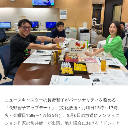
◆「真夏の全国ツアー2026」大阪公演裏話
賀喜：大阪公演2日目の私は、横結びみたいなサイドテールに
してみたんです。それがリスナーちゃんも意図せずというか
お揃いだったんだね！ うれしい～！
私も生まれたところが大阪なので、大阪でのライブは特別な
んですよ。家族や親戚も観に来てくれていて、それもうれし
かったから頑張れたし、「551」も食べたし（笑）。あと、
たこ焼きも「りくろーおじさんの店」のチーズケーキも食べ
た！
それに、いつも大阪でライブをするとき、私の親戚の皆さん
がぶどうの差し入れをしてくれるの。それも食べた！ メンバ
ーのみんながめちゃくちゃ喜んでくれて、楽しかったな～！
ニュースキャスターの長野智子がパーソナリティを務める
大阪公演の前の日もお仕事だったんですけど、そのお仕事が
「長野智子アップデート」（文化放送・月曜日15時～17時、
終わったらすぐ大阪に帰って、ちょっとだけ（愛猫の）まろ
火～金曜日15時～17時35分）、8月6日の放送にノンフィク
んにも会えたんですよ。それで、その次の日にライブをし
ション作家の常井健一が出演。地方議会における「ドン」と
て、家族が観に来てくれて、帰ったという大阪ライフでした