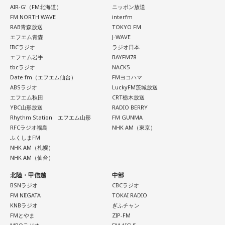
なかでもおすすめとして挙げたのが「米仙」です。お酒3杯に
AIR-G'（FM北海道）
ニッポン放送
けて褒めてみて！
寿司5貫の組み合わせがリーズナブルな価格で楽しめ、「石垣
FM NORTH WAVE
interfm
牛の握りが絶品」だと紹介。「炙りと生があるんですけど、
RAB青森放送
TOKYO FM
【4位】射手座（いて座）
炙らないほうがおすすめです」と、地元ならではの楽しみ方
エフエム青森
J-WAVE
「もっと面白いことがしたい！」という気持ちが未来を動か
も教えてくれました。
IBCラジオ
ラジオ日本
します。今までのやり方にこだわらず、楽しそうな方へ進ん
エフエム岩手
BAYFM78
でみると思わぬ展開が待っていそう。少し大胆なくらいで
さらに、「末廣ブルース」も外せない1軒です。建物のレトロ
tbcラジオ
NACK5
OK。今日はこの夏やりたいことを一つ予定に書き込んでみ
Date fm（エフエム仙台）
FMヨコハマ
感が魅力の豚串専門店で、「タンだとかハラミだとかハツ、
て！
ABSラジオ
LuckyFM茨城放送
レバーとかを味わいながら、昔ながらの雰囲気が楽しめる」
エフエム秋田
CRT栃木放送
と話します。「けっこうペッパーが強めで、かなりおいしい
【5位】牡羊座（おひつじ座）
YBC山形放送
RADIO BERRY
豚串です」と太鼓判を押しました。
Rhythm Station エフエム山形
FM GUNMA
あなたの行動力が誰かの心に火をつける日。今日は周りの反
RFCラジオ福島
NHK AM（東京）
応を気にするより「私はこれがやりたい！」を大切にしてみ
お気に入りのステーキ店を尋ねられると、ゴリさんは「エメ
ふくしまFM
て。あなたが楽しそうに動くほど仲間も集まってきそうで
ラルドです」と即答。なかでもプレミアムリブステーキにつ
NHK AM（札幌）
す。今夜、明日すぐできる小さな一歩を決めてから寝てみて
いては、「脂の乗り方、柔らかさ、肉の質がもうレベルが違
NHK AM（仙台）
ね。
います」と熱く語り、長年愛される名店の魅力を紹介しまし
北陸・甲信越
中部
た。
【6位】獅子座（しし座）
BSNラジオ
CBCラジオ
太陽が獅子座を照らす今は、自分の人生を自分で演出してい
FM NIIGATA
TOKAI RADIO
一方、「お手紙を書きたくなる場所」を尋ねられると、迷わ
KNBラジオ
ぎふチャン
くとき。「もっと私らしくていい」と許可を出すことで魅力
ず「沖縄の海」と回答。水中眼鏡をつけて海に潜り、「音を
FMとやま
ZIP-FM
が開いていきます。遠慮せず好きなことを表現してみて。夜
塞がれた瞬間に、幻想的な世界を勝手に水が演出してくれ