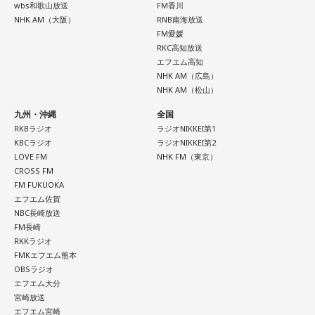
い。
wbs和歌山放送
FM香川
NHK AM（大阪）
RNB南海放送
【10位】蟹座（かに座）
FM愛媛
周りを喜ばせることに一生懸命になりすぎて、自分の楽しみ
RKC高知放送
を忘れていないか確認したい日。今日は誰かのためではなく
エフエム高知
NHK AM（広島）
「私が嬉しいから」を選んでみてください。今夜は自分だけ
NHK AM（松山）
の小さなご褒美時間を作ると心が整いそうです。
九州・沖縄
全国
【11位】山羊座（やぎ座）
RKBラジオ
ラジオNIKKEI第1
頑張ることが当たり前になっているなら、今日は少し力を抜
KBCラジオ
ラジオNIKKEI第2
いてみて。成果を出すことだけが人生の豊かさではありませ
LOVE FM
NHK FM（東京）
ん。楽しい、心地いいという感覚を取り戻すことで次の流れ
CROSS FM
が見えてきます。今日は仕事を早めに切り上げて好きなこと
FM FUKUOKA
エフエム佐賀
をして過ごして。
NBC長崎放送
FM長崎
【12位】蠍座（さそり座）
RKKラジオ
心の奥で「もうこのままでは違う」と感じていたことが浮か
FMKエフエム熊本
び上がるかもしれません。でも、それは生き方を変えるため
OBSラジオ
の大切なサイン。無理に答えを出さず、本音を大切にしてみ
エフエム大分
て。夜は「本当はどうしたい？」と自分に問いかけてみまし
宮崎放送
ょう。今日はスマホから離れて、好きな音楽や香りと一緒に
エフエム宮崎