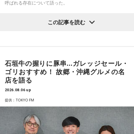
ね。
呼ばれる存在について語った。
「551」のCMのモノマネもやらせていただいたんですよ。
鈴木敏夫（文化放送解説委員）
「福岡県議会で浮上した、議
この記事を読む
「551の豚まんがあるとき？ ないとき？」っていうCMがある
長ポストをめぐる現金授受疑惑です。その渦中にいる藏内勇
んですけど、それの乃木坂46バージョンをみんなでやりたく
夫議長は県議10期を重ね、全国都道府県議会議長会の会長で
て、「私が『乃木坂があるとき！』って言ったら喜んで、
『乃木坂がないとき……』って言ったら悲しんでください！」
もあります。国政に影響を及ぼす地方のドンとして知られて
っていうのをアンコールでやったんです（笑）。
います」
石垣牛の握りに豚串…ガレッジセール・
リスナーちゃんはそのことを言ってくれていて、それも楽し
常井健一
「『ドン』はスペイン語に由来する外来語です。ボ
かった！ 私も大阪に行く前から「みんなでやれたら楽しいだ
ゴリおすすめ！ 故郷・沖縄グルメの名
スよりもさらにスケールの大きな権力者を示す言葉として定
ろうな」と思っていたから、そういうこともできて楽しかっ
店を語る
たですね！ 来てくれてありがとう！
着しました。いま、ドンとして注目されるのが福岡県議会の
藏内議長。福岡県内には一昔前から『福岡三国志』という言
2026.08.06 up
----------------------------------------------------
葉がありまして。現在は麻生太郎さん、武田良太さん、そし
提供：TOKYO FM
この日の放送をradikoタイムフリーで聴く
て藏内さんが熾烈な権力闘争を繰り広げています」
※放送エリア外の方は、プレミアム会員の登録でご利用いた
だけます。
----------------------------------------------------
長野
「藏内さんだけ県議、ということですね」