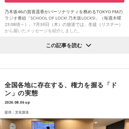
を招いた体験会が行われており、馬に乗ることで身体を自然
乃木坂46の賀喜遥香がパーソナリティを務めるTOKYO FMの
に動かすきっかけになったり、高い視点から景色を見ること
ラジオ番組「SCHOOL OF LOCK! 乃木坂LOCKS!」（毎週木曜
で自信や自己肯定感につながったりする姿を目にしていたと
23:08頃～）。7月30日（木）の放送では、生徒（リスナー）
いう。
から届いたメッセージを紹介しました。
今回の訪問を通じて、馬が競技や競走だけではなく、さまざ
この記事を読む
まな形で人を支える存在であることを改めて感じた菅井。
乃木坂46の賀喜遥香
「いろいろな形で人を助けてくれる馬たちが今後もいろいろ
な場所で幸せに暮らせるようになったらいいな」と願いを語
「私は『真夏の全国ツアー2026』大阪公演2日目に参加しま
った。
した！ 偶然にも遥香先生と髪型がお揃いで、それだけでもす
ごくうれしかったし、かわいい遥香先生も、かっこいい遥香
全国各地に存在する、権力を握る「ド
先生もたくさん観ることができて、大満足のライブでした！
ン」の実態
アンコールのときに披露していた『551蓬莱』のCMのモノマ
ネも関西ならではで、私も昔から観ていたので、とても楽し
2026.08.06 up
くて全力で参加しました（笑）。ツアーも残り少なくなって
提供：文化放送
きましたが、体調に気を付けて最後まで駆け抜けてくださ
い！ ずっとずっと大好きです！」（兵庫県 20歳）