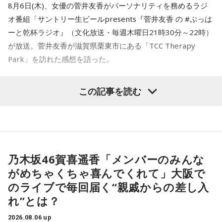
8月6日(木)、女優の菅井友香がパーソナリティを務めるラジ
オ番組「サントリー生ビールpresents『菅井友香 の #ぷっは
ーと乾杯ラジオ』（文化放送・毎週木曜日21時30分～22時）
が放送。菅井友香が滋賀県栗東市にある「TCC Therapy
Park」を訪れた感想を語った。
-「素晴らしい素敵な取り組み」-
この記事を読む
菅井は、カンテレ競馬のYouTubeチャンネルで投稿されてい
る「菅井友香のウマ友になってくれませんか？」の動画撮影
でTCC Therapy Parkを訪問。「ずっと行きたかった場所だっ
た」と喜びを語った。
乃木坂46賀喜遥香「メンバーのみんな
がめちゃくちゃ喜んでくれて」大阪で
TCC Therapy Parkは「馬を救い、人を助ける」をコンセプト
のライブで毎回届く“親戚からの差し入
に、競走馬として活躍した後、ケガやさまざまな事情によっ
れ”とは？
て引退を余儀なくされた馬たちの新たな居場所を提供する施
設。引退後すぐに次の活躍先が決まらない馬たちの受け皿と
2026.08.06 up