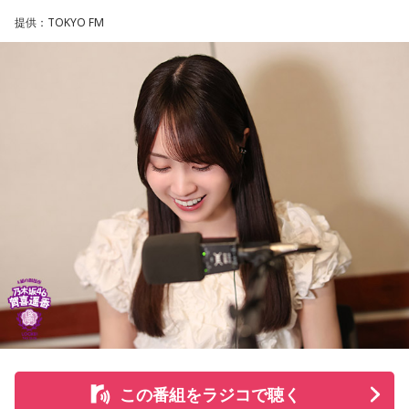
して、全国の乗馬施設に繋げたり、ホースセラピーで活躍す
提供：TOKYO FM
る道を探すなど、馬たちの“第二の馬生”を支えている。
施設で話を聞いた菅井は、「そういう場所があってよかった
な、素晴らしい素敵な取り組みだなと実際に行かせていただ
いて思いました」と感想を述べ、競走生活を終えた馬たちが
新たな役割を得られる環境の大切さを実感したという。
また、菅井は競馬の仕事をきっかけにTCCの活動を知ったそ
うで、東京都内にある「BafunYasai TCC CAFE」にも訪れた
ことがあるという。そこで新鮮な野菜を味わったり馬関連グ
ッズを購入した経験を紹介し、店舗での利用が馬たちの支援
につながることから、興味を持った人へ足を運ぶことを呼び
かけた。
さらに、ホースセラピーについても自身の経験を交えて語っ
この番組をラジコで聴く
た。大学時代に所属していた馬術部では、地域の子どもたち