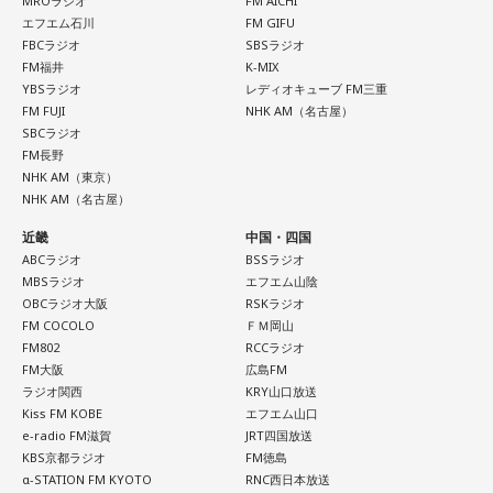
MROラジオ
FM AICHI
は理想の自分になったつもりで未来を想像してみましょう。
る」と表現します。さらに、水中から見上げる水面には「太
エフエム石川
FM GIFU
陽の光に反射した美しい光のライン」が広がり、「365日飽
FBCラジオ
SBSラジオ
【7位】魚座（うお座）
きない。同じ顔を見せないんですよ、自然が」と、その美し
FM福井
K-MIX
直感の中に「これからの幸せ」のヒントが隠れていそう。損
YBSラジオ
レディオキューブ FM三重
さを語りました。そして海へ向け、「『美しくいてくれてあ
得や正解より、なぜか惹かれるものを大切にしてみてくださ
FM FUJI
NHK AM（名古屋）
りがとう』という手紙は書きたくなります」と、故郷への深
い。心が喜ぶ選択が新しいご縁につながるかも。夜は好きな
SBCラジオ
い愛情をのぞかせました。
音楽を聴きながら、叶えたい未来をイメージしてね。
FM長野
NHK AM（東京）
最後に、ゴリさんが「今、想いを伝えたい方」として名前を
NHK AM（名古屋）
【8位】乙女座（おとめ座）
挙げたのは、ボクシング元世界王者の具志堅用高さんでし
「ちゃんとしなきゃ」を少し緩めると、毎日がもっと楽しく
た。今年で世界王座獲得から50年という節目の年を迎えるこ
近畿
中国・四国
なりそうです。効率や正しさだけではなく、自分が心地よく
とに触れ、「手紙を書きたい」と温かい想いを語りました。
ABCラジオ
BSSラジオ
続けられる方法を探してみて。仕事のやり方を変えるのもお
MBSラジオ
エフエム山陰
すすめ。今日は一つだけ「やらなくていいこと」を決めてみ
OBCラジオ大阪
RSKラジオ
＜番組概要＞
ましょう。
FM COCOLO
ＦＭ岡山
番組名：日本郵便 SUNDAY'S POST
FM802
RCCラジオ
放送日時：毎週日曜 15:00～15:50
FM大阪
広島FM
【9位】牡牛座（おうし座）
パーソナリティ：小山薫堂、宇賀なつみ
ラジオ関西
KRY山口放送
いつもの安心感から少しだけ外へ出てみると、新しい楽しみ
番組Webサイト：
https://www.tfm.co.jp/post/
Kiss FM KOBE
エフエム山口
が見つかりそう。大きく変える必要はありません。「ちょっ
番組公式X：
@sundayspost1
e-radio FM滋賀
JRT四国放送
と気になる」を試してみるくらいで十分です。今日は行って
KBS京都ラジオ
FM徳島
みたいお店や場所を一つ探して、誰かを誘ってみてくださ
α-STATION FM KYOTO
RNC西日本放送