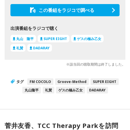
この番組をラジコで調べる
出演番組をラジコで聴く
丸山 隆平
SUPER EIGHT
ゲスの極み乙女
礼賛
DADARAY
※該当回の聴取期間は終了しました。
タグ
FM COCOLO
Groove-Method
SUPER EIGHT
丸山隆平
礼賛
ゲスの極み乙女
DADARAY
菅井友香、TCC Therapy Parkを訪問