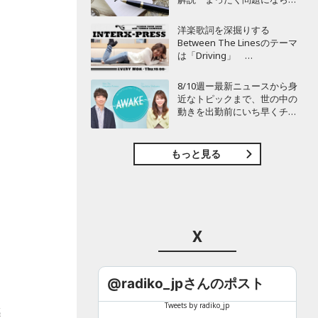
い」
洋楽歌詞を深掘りする
Between The Linesのテーマ
は「Driving」
BAYFM78『INTER X-PRESS』
8/10週ー最新ニュースから身
近なトピックまで、世の中の
。
動きを出勤前にいち早くチェ
ック！ これできょう一日の
話題に困りません！
BAYFM78『AWAKE』
もっと見る
X
@radiko_jpさんのポスト
Tweets by radiko_jp
感