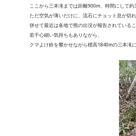
ここから三本滝までは距離900m、時間にして約
ただ空気が薄いだけに、流石にチョット息が切
併せて最近は各地で熊の出没が報告されている
若干心細い気持ちもありながら、
クマよけ鈴を響かせながら標高1840mの三本滝