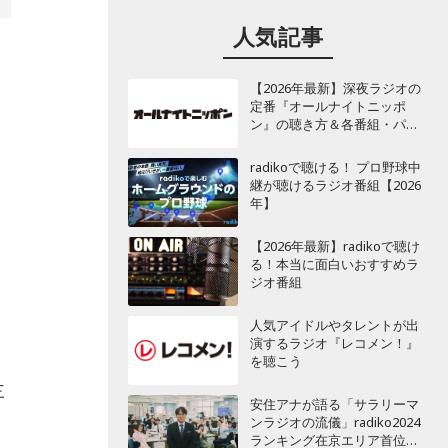
人気記事
【2026年最新】深夜ラジオの
定番『オールナイトニッポ
ン』の聴き方＆各番組・パー
ソナリティ一覧
radikoで聴ける！ プロ野球中
継が聴けるラジオ番組【2026
年】
る
【2026年最新】radikoで聴け
る！本当に面白いおすすめラ
ジオ番組
人気アイドルやタレントが出
演するラジオ『レコメン！』
を聴こう
三
安住アナが語る「サラリーマ
ンラジオの流儀」radiko2024
ランキング在京エリア首位