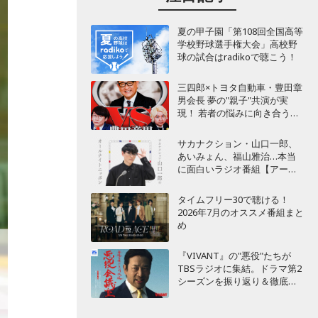
夏の甲子園「第108回全国高等
学校野球選手権大会」高校野
球の試合はradikoで聴こう！
三四郎×トヨタ自動車・豊田章
男会長 夢の"親子"共演が実
現！ 若者の悩みに向き合うポ
ッドキャスト番組が始動
サカナクション・山口一郎、
あいみょん、福山雅治…本当
に面白いラジオ番組【アーテ
ィスト編】
タイムフリー30で聴ける！
2026年7月のオススメ番組まと
め
『VIVANT』の"悪役"たちが
TBSラジオに集結。ドラマ第2
シーズンを振り返り＆徹底考
察！