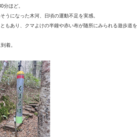
30分ほど。
れそうになった木河、日頃の運動不足を実感。
こともあり、クマよけの半鐘や赤い布が随所にみられる遊歩道
に到着。