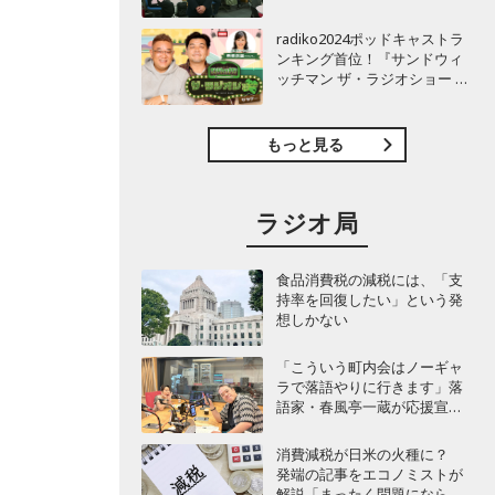
TBSラジオ『安住紳一郎の日
曜天国』インタビュー
radiko2024ポッドキャストラ
ンキング首位！『サンドウィ
ッチマン ザ・ラジオショー サ
タデー』インタビュー
もっと見る
ラジオ局
食品消費税の減税には、「支
持率を回復したい」という発
想しかない
「こういう町内会はノーギャ
ラで落語やりに行きます」落
語家・春風亭一蔵が応援宣
言！
消費減税が日米の火種に？
発端の記事をエコノミストが
解説「まったく問題にならな