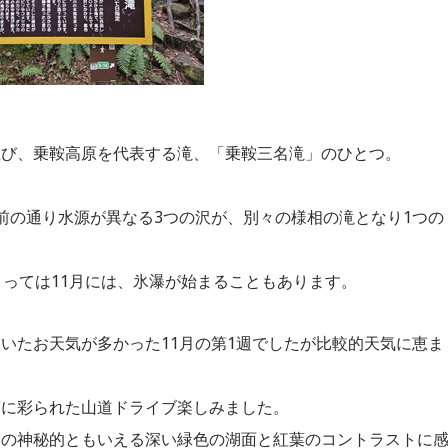
と並び、乗鞍高原を代表する滝、「乗鞍三名滝」のひとつ
前の通り水源が異なる3つの沢が、別々の様相の滝となり1つの
よっては11月には、氷瀑が始まることもあります。
いたお天気が多かった11月の第1週でしたが比較的天気に恵ま
葉に彩られた山道ドライブ楽しみました。
」の神秘的ともいえる深い緑色の湖面と紅葉のコントラストに