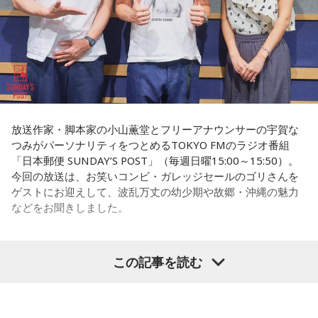
番組Webサイト：
https://www.tfm.co.jp/lock/
権力者がいたんですね。どういう人かというと、だいたい経
番組公式X：
@sol_info
済力があって抜群に選挙が強くて。地元の首長や国会議員よ
りも発言力がある人です」
長野
「はい」
常井
「中には、かつての野中広務さんや森山𥙿さんのように
放送作家・脚本家の小山薫堂とフリーアナウンサーの宇賀な
50を過ぎてから国政に進んだドンもいる。ではどういった状
つみがパーソナリティをつとめるTOKYO FMのラジオ番組
「日本郵便 SUNDAY’S POST」（毎週日曜15:00～15:50）。
況がそろうとドンが生まれるか。第1の条件は、圧倒的な他薦
今回の放送は、お笑いコンビ・ガレッジセールのゴリさんを
です。藏内さんって県議10期。40年近く県議会にいるわけで
ゲストにお迎えして、波乱万丈の幼少期や故郷・沖縄の魅力
す」
などをお聞きしました。
長野
「10期。ほう」
この記事を読む
（左から）パーソナリティの小山薫堂、ゴリさん、宇賀なつ
常井
「どの知事、どの県庁幹部よりも古株になります。議会
み
では自民党から共産党まで長年の付き合いがあって、気心が
知れているんですね。そうなると影響力が及ぶのは公共事業