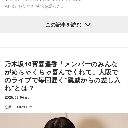
Park」を訪れた感想を語った。
-「素晴らしい素敵な取り組み」-
この記事を読む
菅井は、カンテレ競馬のYouTubeチャンネルで投稿されてい
る「菅井友香のウマ友になってくれませんか？」の動画撮影
でTCC Therapy Parkを訪問。「ずっと行きたかった場所だっ
た」と喜びを語った。
乃木坂46賀喜遥香「メンバーのみんな
がめちゃくちゃ喜んでくれて」大阪で
TCC Therapy Parkは「馬を救い、人を助ける」をコンセプト
のライブで毎回届く“親戚からの差し入
に、競走馬として活躍した後、ケガやさまざまな事情によっ
れ”とは？
て引退を余儀なくされた馬たちの新たな居場所を提供する施
設。引退後すぐに次の活躍先が決まらない馬たちの受け皿と
2026.08.06 up
して、全国の乗馬施設に繋げたり、ホースセラピーで活躍す
提供：TOKYO FM
る道を探すなど、馬たちの“第二の馬生”を支えている。
施設で話を聞いた菅井は、「そういう場所があってよかった