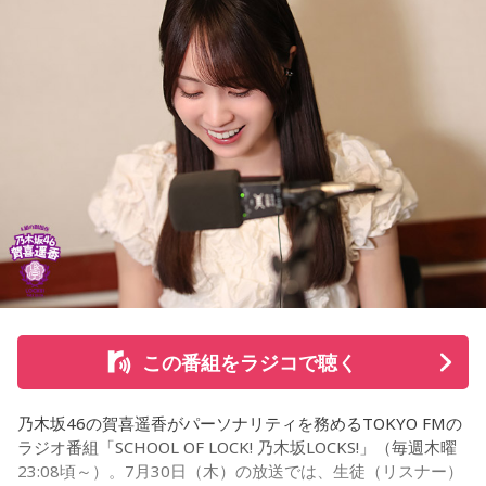
な、素晴らしい素敵な取り組みだなと実際に行かせていただ
いて思いました」と感想を述べ、競走生活を終えた馬たちが
新たな役割を得られる環境の大切さを実感したという。
また、菅井は競馬の仕事をきっかけにTCCの活動を知ったそ
うで、東京都内にある「BafunYasai TCC CAFE」にも訪れた
ことがあるという。そこで新鮮な野菜を味わったり馬関連グ
ッズを購入した経験を紹介し、店舗での利用が馬たちの支援
につながることから、興味を持った人へ足を運ぶことを呼び
かけた。
さらに、ホースセラピーについても自身の経験を交えて語っ
この番組をラジコで聴く
た。大学時代に所属していた馬術部では、地域の子どもたち
を招いた体験会が行われており、馬に乗ることで身体を自然
乃木坂46の賀喜遥香がパーソナリティを務めるTOKYO FMの
に動かすきっかけになったり、高い視点から景色を見ること
ラジオ番組「SCHOOL OF LOCK! 乃木坂LOCKS!」（毎週木曜
で自信や自己肯定感につながったりする姿を目にしていたと
23:08頃～）。7月30日（木）の放送では、生徒（リスナー）
いう。