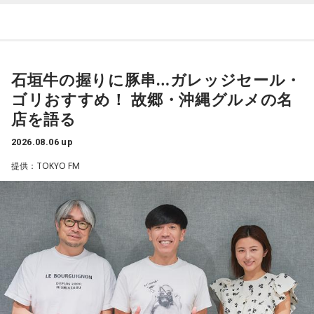
夫議長は県議10期を重ね、全国都道府県議会議長会の会長で
て、「私が『乃木坂があるとき！』って言ったら喜んで、
『乃木坂がないとき……』って言ったら悲しんでください！」
もあります。国政に影響を及ぼす地方のドンとして知られて
っていうのをアンコールでやったんです（笑）。
います」
石垣牛の握りに豚串…ガレッジセール・
リスナーちゃんはそのことを言ってくれていて、それも楽し
常井健一
「『ドン』はスペイン語に由来する外来語です。ボ
かった！ 私も大阪に行く前から「みんなでやれたら楽しいだ
ゴリおすすめ！ 故郷・沖縄グルメの名
スよりもさらにスケールの大きな権力者を示す言葉として定
ろうな」と思っていたから、そういうこともできて楽しかっ
店を語る
たですね！ 来てくれてありがとう！
着しました。いま、ドンとして注目されるのが福岡県議会の
藏内議長。福岡県内には一昔前から『福岡三国志』という言
2026.08.06 up
----------------------------------------------------
葉がありまして。現在は麻生太郎さん、武田良太さん、そし
提供：TOKYO FM
この日の放送をradikoタイムフリーで聴く
て藏内さんが熾烈な権力闘争を繰り広げています」
※放送エリア外の方は、プレミアム会員の登録でご利用いた
だけます。
----------------------------------------------------
長野
「藏内さんだけ県議、ということですね」
＜番組概要＞
常井
「なぜ1人の地方議員が永田町の大物にも匹敵する大きな
番組名：SCHOOL OF LOCK!
力を持ったのか。きょうは福岡を入口に、全国に共通するド
パーソナリティ：アンジー校長（アンジェリーナ1/3・
ンの条件を探ります。私、10年ほど前に全国各地の地方選挙
Gacharic Spin）、たんぼ教頭（溝上たんぼ）
放送日時：月曜～木曜 22:00～23:55／金曜 22:00～22:55
を取材していたとき、どこへ行ってもドンと呼ばれる地元の