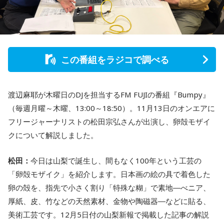
この番組をラジコで調べる
渡辺麻耶が木曜日のDJを担当するFM FUJIの番組『Bumpy』
（毎週月曜～木曜、13:00～18:50）。11月13日のオンエアに
フリージャーナリストの松田宗弘さんが出演し、卵殻モザイ
クについて解説しました。
松田：
今日は山梨で誕生し、間もなく100年という工芸の
「卵殻モザイク」を紹介します。日本画の絵の具で着色した
卵の殻を、指先で小さく割り「特殊な糊」で素地―べニア、
厚紙、皮、竹などの天然素材、金物や陶磁器―などに貼る、
美術工芸です。12月5日付の山梨新報で掲載した記事の解説