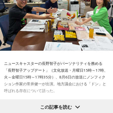
お揃いだったんだね！ うれしい～！
私も生まれたところが大阪なので、大阪でのライブは特別な
んですよ。家族や親戚も観に来てくれていて、それもうれし
かったから頑張れたし、「551」も食べたし（笑）。あと、
たこ焼きも「りくろーおじさんの店」のチーズケーキも食べ
た！
それに、いつも大阪でライブをするとき、私の親戚の皆さん
がぶどうの差し入れをしてくれるの。それも食べた！ メンバ
ーのみんながめちゃくちゃ喜んでくれて、楽しかったな～！
ニュースキャスターの長野智子がパーソナリティを務める
大阪公演の前の日もお仕事だったんですけど、そのお仕事が
「長野智子アップデート」（文化放送・月曜日15時～17時、
終わったらすぐ大阪に帰って、ちょっとだけ（愛猫の）まろ
火～金曜日15時～17時35分）、8月6日の放送にノンフィク
んにも会えたんですよ。それで、その次の日にライブをし
ション作家の常井健一が出演。地方議会における「ドン」と
て、家族が観に来てくれて、帰ったという大阪ライフでした
ね。
呼ばれる存在について語った。
「551」のCMのモノマネもやらせていただいたんですよ。
鈴木敏夫（文化放送解説委員）
「福岡県議会で浮上した、議
この記事を読む
「551の豚まんがあるとき？ ないとき？」っていうCMがある
長ポストをめぐる現金授受疑惑です。その渦中にいる藏内勇
んですけど、それの乃木坂46バージョンをみんなでやりたく