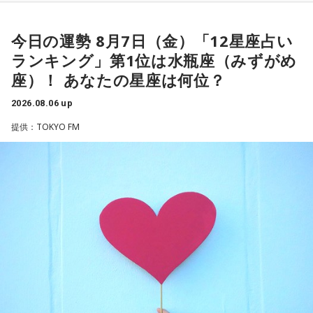
◆“笑いは武器”と気づいた少年時代
や予算だけではない。県内すべての選挙で誰に自民党の公認
や推薦を出すのか、という決定権を握っている。あとは役
今日の運勢 8月7日（金）「12星座占い
ゴリさんは、1972年沖縄県那覇市生まれ。沖縄の本土復帰か
人、教職員、警察署員といった地方公務員の人事にも影響力
らわずか1週間後に生まれた“復帰っ子”です。1995年に中学時
ランキング」第1位は水瓶座（みずがめ
を発揮することがあります」
代の同級生・川田広樹さんとガレッジセールを結成し、バラ
座）！ あなたの星座は何位？
エティ番組などで人気を集めました。2006年からは映画監督
としても活動。2019年公開の映画「洗骨」はモスクワ国際映
長野
「はい」
2026.08.06 up
画祭に出品されるなど国内外で高い評価を受け、日本映画監
提供：TOKYO FM
督協会新人賞を受賞しました。また、「おきなわ新喜劇」の
常井
「人事の季節になるとドンの自宅に行列ができる、と言
旗揚げやYouTube「ゴリ★オキナワ」などを通じて、故郷・
われるんですね。別の地域で聴いた話ですが、ドンの家に入
沖縄の魅力を発信し続けています。
ると、その訪問客は茶封筒を机の上にソッと出します。そし
本土復帰当時の記憶はありませんが、「僕らは“復帰っ子”と言
てドンはポン、ポン、ポン、と手を当てて厚さを確かめる。
われている」と話すゴリさん。両親からは、復帰直後の沖縄
そのままスーッと返す。返された側は帰りがけ、広いお庭の
の活気や、ドルから円への切り替えをめぐる混乱を聞いて育
中にあるお社に両手を合わせ、賽銭箱に封筒を置いていく、
ちました。なかでも「『円になったほうがお金が減る』と文
と。こういう逸話がまことしやかに語られること自体が、ド
句を言っていた」というエピソードは、当時ならではの出来
事として印象に残っているそうです。
ンの権力を大きくしているんですね。直接、命令しなくても
周りが勝手に忖度して動く、というのがドンの世界です」
小学生の頃に、「旅行に行こう」と言われて沖縄を離れ、大