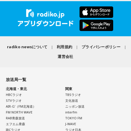
きそうな日。義務で続けてきたことより、楽しくて夢中にな
ちゃくちゃだし、早口で喋ったもんだから、ただただ引きつ
ね」
れることを選ぶと流れが変わります。人と違っても大丈夫。
らせてしまいました」と当時を振り返り、苦笑いを見せまし
今夜にでも「本当はこう生きたい」を自由に書き出してみ
た。
放送ではさらにドンの実態についての解説が続いた。
て。
【2位】双子座（ふたご座）
ゴリさん
思いがけない誘いや情報が、次の展開を連れてくるかも！今
radiko newsについて
利用規約
プライバシーポリシー
日は考え込むより、面白そうな方へ軽やかに動いてみるのが
正解です。誰かとの会話から人生のヒントが見つかる予感
運営会社
◆故郷・沖縄で味わう絶景とグルメ
も。今日は気になる人に自分から連絡してみて。
沖縄を訪れたらぜひ足を運んでほしい場所として、ゴリさん
【3位】天秤座（てんびん座）
は国際通り近くの「せんべろ街」を紹介しました。「そこだ
放送局一覧
今日から金星が天秤座へ！！あなた本来の魅力がグッと高ま
け東南アジアの空気感もあるので、1つの場所で2つの旅行を
る時。人とのご縁にも恵まれやすく、嬉しいお誘いや出会い
北海道・東北
関東
しているみたい」と、その独特の魅力を語ります。
があるかもしれません。少しおしゃれして人に会うのもおす
HBCラジオ
TBSラジオ
すめ。今日は鏡の前で「今の自分が好きなところ」を3つ見つ
STVラジオ
文化放送
なかでもおすすめとして挙げたのが「米仙」です。お酒3杯に
AIR-G'（FM北海道）
ニッポン放送
けて褒めてみて！
寿司5貫の組み合わせがリーズナブルな価格で楽しめ、「石垣
FM NORTH WAVE
interfm
牛の握りが絶品」だと紹介。「炙りと生があるんですけど、
RAB青森放送
TOKYO FM
【4位】射手座（いて座）
炙らないほうがおすすめです」と、地元ならではの楽しみ方
エフエム青森
J-WAVE
「もっと面白いことがしたい！」という気持ちが未来を動か
も教えてくれました。
IBCラジオ
ラジオ日本