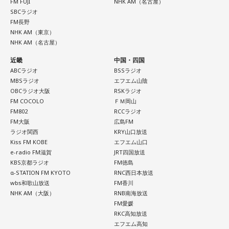
FM FUJI
NHK AM（名古屋）
りがとう』という手紙は書きたくなります」と、故郷への深
い。心が喜ぶ選択が新しいご縁につながるかも。夜は好きな
SBCラジオ
い愛情をのぞかせました。
音楽を聴きながら、叶えたい未来をイメージしてね。
FM長野
NHK AM（東京）
最後に、ゴリさんが「今、想いを伝えたい方」として名前を
NHK AM（名古屋）
【8位】乙女座（おとめ座）
挙げたのは、ボクシング元世界王者の具志堅用高さんでし
「ちゃんとしなきゃ」を少し緩めると、毎日がもっと楽しく
た。今年で世界王座獲得から50年という節目の年を迎えるこ
近畿
中国・四国
なりそうです。効率や正しさだけではなく、自分が心地よく
とに触れ、「手紙を書きたい」と温かい想いを語りました。
ABCラジオ
BSSラジオ
続けられる方法を探してみて。仕事のやり方を変えるのもお
MBSラジオ
エフエム山陰
すすめ。今日は一つだけ「やらなくていいこと」を決めてみ
OBCラジオ大阪
RSKラジオ
＜番組概要＞
ましょう。
FM COCOLO
ＦＭ岡山
番組名：日本郵便 SUNDAY'S POST
FM802
RCCラジオ
放送日時：毎週日曜 15:00～15:50
FM大阪
広島FM
【9位】牡牛座（おうし座）
パーソナリティ：小山薫堂、宇賀なつみ
ラジオ関西
KRY山口放送
いつもの安心感から少しだけ外へ出てみると、新しい楽しみ
番組Webサイト：
https://www.tfm.co.jp/post/
Kiss FM KOBE
エフエム山口
が見つかりそう。大きく変える必要はありません。「ちょっ
番組公式X：
@sundayspost1
e-radio FM滋賀
JRT四国放送
と気になる」を試してみるくらいで十分です。今日は行って
KBS京都ラジオ
FM徳島
みたいお店や場所を一つ探して、誰かを誘ってみてくださ
α-STATION FM KYOTO
RNC西日本放送
い。
wbs和歌山放送
FM香川
NHK AM（大阪）
RNB南海放送
【10位】蟹座（かに座）
FM愛媛
周りを喜ばせることに一生懸命になりすぎて、自分の楽しみ
RKC高知放送
を忘れていないか確認したい日。今日は誰かのためではなく
エフエム高知