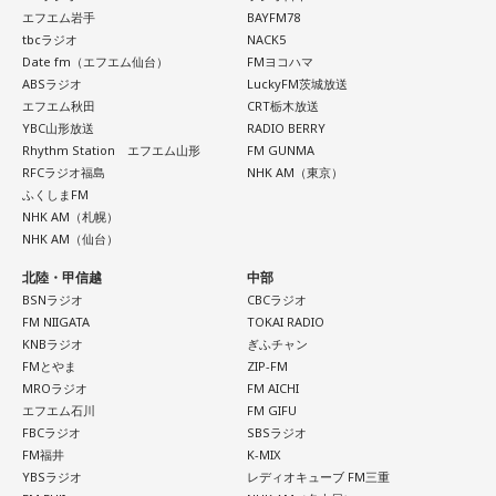
します。今までのやり方にこだわらず、楽しそうな方へ進ん
エフエム岩手
BAYFM78
でみると思わぬ展開が待っていそう。少し大胆なくらいで
さらに、「末廣ブルース」も外せない1軒です。建物のレトロ
tbcラジオ
NACK5
OK。今日はこの夏やりたいことを一つ予定に書き込んでみ
Date fm（エフエム仙台）
FMヨコハマ
感が魅力の豚串専門店で、「タンだとかハラミだとかハツ、
て！
ABSラジオ
LuckyFM茨城放送
レバーとかを味わいながら、昔ながらの雰囲気が楽しめる」
エフエム秋田
CRT栃木放送
と話します。「けっこうペッパーが強めで、かなりおいしい
【5位】牡羊座（おひつじ座）
YBC山形放送
RADIO BERRY
豚串です」と太鼓判を押しました。
Rhythm Station エフエム山形
FM GUNMA
あなたの行動力が誰かの心に火をつける日。今日は周りの反
RFCラジオ福島
NHK AM（東京）
応を気にするより「私はこれがやりたい！」を大切にしてみ
お気に入りのステーキ店を尋ねられると、ゴリさんは「エメ
ふくしまFM
て。あなたが楽しそうに動くほど仲間も集まってきそうで
ラルドです」と即答。なかでもプレミアムリブステーキにつ
NHK AM（札幌）
す。今夜、明日すぐできる小さな一歩を決めてから寝てみて
いては、「脂の乗り方、柔らかさ、肉の質がもうレベルが違
NHK AM（仙台）
ね。
います」と熱く語り、長年愛される名店の魅力を紹介しまし
北陸・甲信越
中部
た。
【6位】獅子座（しし座）
BSNラジオ
CBCラジオ
太陽が獅子座を照らす今は、自分の人生を自分で演出してい
FM NIIGATA
TOKAI RADIO
一方、「お手紙を書きたくなる場所」を尋ねられると、迷わ
KNBラジオ
ぎふチャン
くとき。「もっと私らしくていい」と許可を出すことで魅力
ず「沖縄の海」と回答。水中眼鏡をつけて海に潜り、「音を
FMとやま
ZIP-FM
が開いていきます。遠慮せず好きなことを表現してみて。夜
塞がれた瞬間に、幻想的な世界を勝手に水が演出してくれ
MROラジオ
FM AICHI
は理想の自分になったつもりで未来を想像してみましょう。
る」と表現します。さらに、水中から見上げる水面には「太
エフエム石川
FM GIFU
陽の光に反射した美しい光のライン」が広がり、「365日飽
FBCラジオ
SBSラジオ
【7位】魚座（うお座）
きない。同じ顔を見せないんですよ、自然が」と、その美し
FM福井
K-MIX
直感の中に「これからの幸せ」のヒントが隠れていそう。損
YBSラジオ
レディオキューブ FM三重
さを語りました。そして海へ向け、「『美しくいてくれてあ
得や正解より、なぜか惹かれるものを大切にしてみてくださ