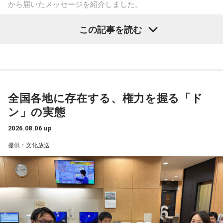
から届いたメッセージを紹介しました。
今回の訪問を通じて、馬が競技や競走だけではなく、さまざ
この記事を読む
まな形で人を支える存在であることを改めて感じた菅井。
乃木坂46の賀喜遥香
「いろいろな形で人を助けてくれる馬たちが今後もいろいろ
な場所で幸せに暮らせるようになったらいいな」と願いを語
「私は『真夏の全国ツアー2026』大阪公演2日目に参加しま
った。
した！ 偶然にも遥香先生と髪型がお揃いで、それだけでもす
ごくうれしかったし、かわいい遥香先生も、かっこいい遥香
全国各地に存在する、権力を握る「ド
先生もたくさん観ることができて、大満足のライブでした！
ン」の実態
アンコールのときに披露していた『551蓬莱』のCMのモノマ
ネも関西ならではで、私も昔から観ていたので、とても楽し
2026.08.06 up
くて全力で参加しました（笑）。ツアーも残り少なくなって
提供：文化放送
きましたが、体調に気を付けて最後まで駆け抜けてくださ
い！ ずっとずっと大好きです！」（兵庫県 20歳）
◆「真夏の全国ツアー2026」大阪公演裏話
賀喜：大阪公演2日目の私は、横結びみたいなサイドテールに
してみたんです。それがリスナーちゃんも意図せずというか