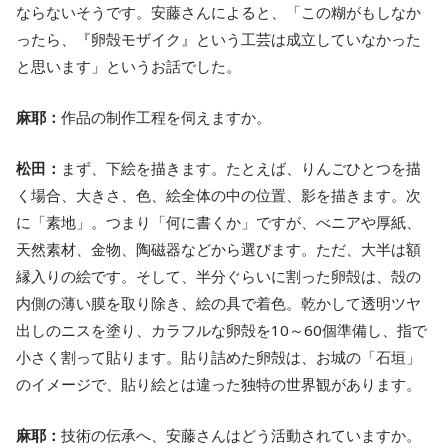
ならないそうです。安藤さんによると、「この糊がもしなか
ったら、『卵殻モザイク』という工芸は成立していなかった
と思います」というお話でした。
麻耶：
作品の制作工程を伺えますか。
松田：
まず、下絵を描きます。たとえば、りんごひとつを描
く場合、大きさ、色、絵全体の中の位置、影を描きます。次
に「素地」。つまり「何に書くか」ですが、べニアや厚紙、
天然素材、金物、陶磁器などから選びます。ただ、大半は額
縁入りの絵です。そして、半分ぐらいに割った卵殻は、殻の
内側の薄い膜を取り除き、絵の具で着色。乾かして透明ツヤ
出しのニスを塗り、カラフルな卵殻を10～60個準備し、指で
小さく割って貼ります。貼り詰めた卵殻は、お城の「石垣」
のイメージで、貼り絵とは違った独特の世界観があります。
麻耶：
技術の伝承へ、安藤さんはどう活動されていますか。