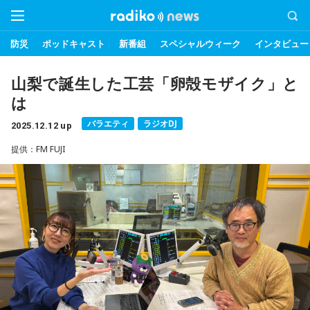
防災
ポッドキャスト
新番組
スペシャルウィーク
インタビュー
山梨で誕生した工芸「卵殻モザイク」と
は
バラエティ
ラジオDJ
2025.12.12 up
提供：FM FUJI