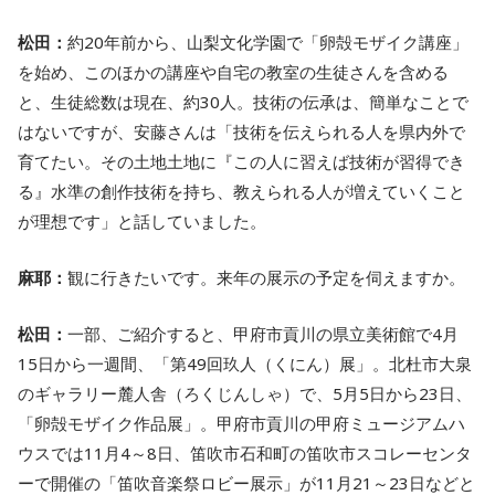
松田：
約20年前から、山梨文化学園で「卵殻モザイク講座」
を始め、このほかの講座や自宅の教室の生徒さんを含める
と、生徒総数は現在、約30人。技術の伝承は、簡単なことで
はないですが、安藤さんは「技術を伝えられる人を県内外で
育てたい。その土地土地に『この人に習えば技術が習得でき
る』水準の創作技術を持ち、教えられる人が増えていくこと
が理想です」と話していました。
麻耶：
観に行きたいです。来年の展示の予定を伺えますか。
松田：
一部、ご紹介すると、甲府市貢川の県立美術館で4月
15日から一週間、「第49回玖人（くにん）展」。北杜市大泉
のギャラリー麓人舎（ろくじんしゃ）で、5月5日から23日、
「卵殻モザイク作品展」。甲府市貢川の甲府ミュージアムハ
ウスでは11月4～8日、笛吹市石和町の笛吹市スコレーセンタ
ーで開催の「笛吹音楽祭ロビー展示」が11月21～23日などと