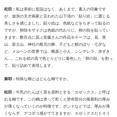
松田：
私は美術に造詣はなく、あくまで、素人の印象です
が、放浪の天才画家と言われた山下清の「貼り絵」に通じる
美しさを感じました。貼り絵は、色紙などをちぎって貼るの
ですが、卵殻モザイクは色紙の代わりに、卵の殻を貼ってい
きます。数百点に及ぶ安藤さんの作品モチーフは、花、里
山、富士山、神社の稚児の舞、子どもと鯉のぼり・七夕な
ど。メルヘンの世界では、靴屋と小人、シンデレラ、赤ずき
ん…。これを絵の具で色とりどりに着色した「卵の殻」を割っ
て、貼り詰めて表現します。
麻耶：
特殊な糊とはどんな糊ですか。
松田：
牛乳のたんぱく質を原料とする「カゼックス」と呼ば
れる糊です。この糊は塗って乾くと塗布部分の接着剤の厚み
が薄くなっていくのが特徴です。ボンドなどでは、厚みが薄
くならず、デコボコ感がでてきますが、カゼックスだとそう