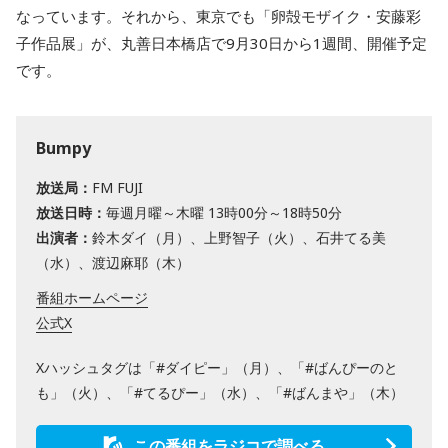
なっています。それから、東京でも「卵殻モザイク・安藤彩
子作品展」が、丸善日本橋店で9月30日から1週間、開催予定
です。
Bumpy
放送局：
FM FUJI
放送日時：
毎週月曜～木曜 13時00分～18時50分
出演者：
鈴木ダイ（月）、上野智子（火）、石井てる美
（水）、渡辺麻耶（木）
番組ホームページ
公式X
Xハッシュタグは「#ダイピー」（月）、「#ばんぴーのと
も」（火）、「#てるぴー」（水）、「#ばんまや」（木）
この番組をラジコで調べる