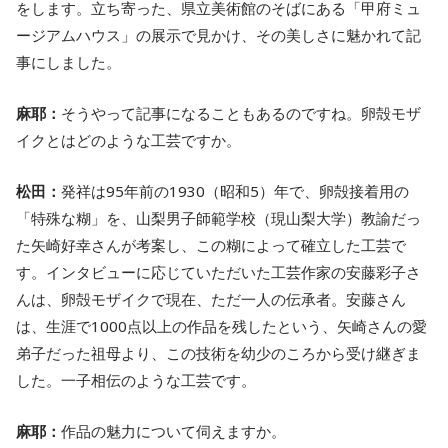
をします。立ち寄った、県立美術館のそばにある「甲府ミュ
ージアムハウス」の展示で見かけ、その美しさに魅かれて記
事にしました。
麻耶：
そうやって記事になることもあるのですね。卵殻モザ
イクとはどのような工芸ですか。
松田：
発祥は95年前の1930（昭和5）年で、卵殻接着用の
「特殊な糊」を、山梨男子師範学校（現山梨大学）教諭だっ
た矢崎好幸さんが考案し、この糊によって確立した工芸で
す。インタビューに応じていただいた工芸作家の安藤彩子さ
んは、卵殻モザイクで現在、ただ一人の伝承者。安藤さん
は、生涯で1000点以上の作品を残したという、矢崎さんの愛
弟子だった祖母より、この技術を幼少のころから受け継ぎま
した。一子相伝のような工芸です。
麻耶：
作品の魅力について伺えますか。