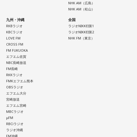
NHK AM（広島）
「私が嬉しいから」を選んでみてください。今夜は自分だけ
NHK AM（松山）
の小さなご褒美時間を作ると心が整いそうです。
九州・沖縄
全国
【11位】山羊座（やぎ座）
RKBラジオ
ラジオNIKKEI第1
頑張ることが当たり前になっているなら、今日は少し力を抜
KBCラジオ
ラジオNIKKEI第2
いてみて。成果を出すことだけが人生の豊かさではありませ
LOVE FM
NHK FM（東京）
ん。楽しい、心地いいという感覚を取り戻すことで次の流れ
CROSS FM
が見えてきます。今日は仕事を早めに切り上げて好きなこと
FM FUKUOKA
エフエム佐賀
をして過ごして。
NBC長崎放送
FM長崎
【12位】蠍座（さそり座）
RKKラジオ
心の奥で「もうこのままでは違う」と感じていたことが浮か
FMKエフエム熊本
び上がるかもしれません。でも、それは生き方を変えるため
OBSラジオ
の大切なサイン。無理に答えを出さず、本音を大切にしてみ
エフエム大分
て。夜は「本当はどうしたい？」と自分に問いかけてみまし
宮崎放送
ょう。今日はスマホから離れて、好きな音楽や香りと一緒に
エフエム宮崎
ゆっくり過ごしましょう。
MBCラジオ
μFM
RBCiラジオ
【今日の一言メッセージ】
ラジオ沖縄
今日は火星にバーテックスというポイントが重なる日。運命
FM沖縄