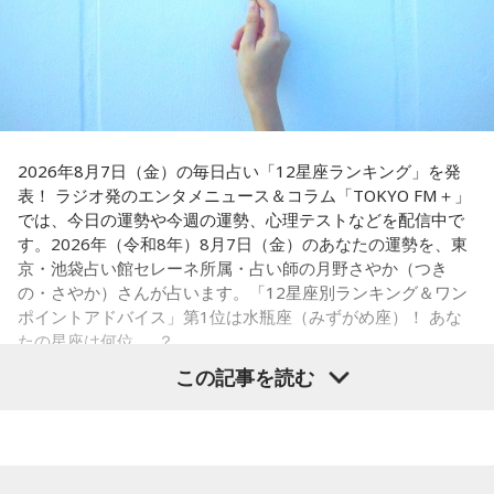
阪へ。しかし翌朝、父親の姿はなく、「今日からおじさんと
長野
「こういうドンが全国にいる、というわけですね」
おばさんと暮らすんだよ」と告げられます。「映画みたいな
嘘みたいな話で」と振り返るように、突然始まった新生活に
戸惑い、転校先でも誰とも話せない日々が続きました。
常井
「福岡って大物議員がたくさんいました。その中で藏内
さんはどういう位置づけか。麻生さん、武田さん、かつては
孤独を感じるなかで、「何かしなきゃ」との思いから、クラ
古賀誠さん、山崎拓さん、村上正邦さん、といった方も。大
スの人気者の行動を観察。「面白いことをやると人が集ま
物が同じ県内にたくさんいることが、ドンを生み出す第2の条
2026年8月7日（金）の毎日占い「12星座ランキング」を発
る」という気づきを得て、掃除の時間に机の上で松田聖子さ
表！ ラジオ発のエンタメニュース＆コラム「TOKYO FM＋」
件です」
んの「青い珊瑚礁」を歌いながら一発芸を披露。最初は教室
では、今日の運勢や今週の運勢、心理テストなどを配信中で
が静まり返ったものの、その後は「あんなに無口だった転校
す。2026年（令和8年）8月7日（金）のあなたの運勢を、東
生が急に変なことをやり出した」と話題になり、「お前、お
長野
「はい」
京・池袋占い館セレーネ所属・占い師の月野さやか（つき
もろいな」「遊ぼうや」と友達の輪が一気に広がったといい
の・さやか）さんが占います。「12星座別ランキング＆ワン
ます。
常井
「というのは、県議会の自民党も国会議員の系列ごとに
ポイントアドバイス」第1位は水瓶座（みずがめ座）！ あな
分かれていて。知事選や市長選があると保守分裂になってし
たの星座は何位……？
この出来事をきっかけに、「笑いは武器になる」と実感。
「自分を認めてもらうには、人を笑わせればいい」という体
まうんですね。その間をつなぐ調整役が必要になると。実
この記事を読む
験が、芸人としての原点になったと振り返ります。
際、福岡県は90年代まで革新県政、社会党系の知事がいたん
ですが。バラバラになった自民党を束ねる役割を果たしたの
さらに、ショートフィルムの賞を受賞した際には、憧れだっ
が藏内さんだった。藏内さんは国会議員が就くことが多い自
【1位】水瓶座（みずがめ座）
た松田聖子さんからトロフィーを受け取る機会もありまし
「もっと自由でいいんだ！」と、自分らしい生き方が見えて
民党県連会長にもなれた。ドンは保守分裂の中で育つんです
た。思いを伝えようとしたものの、感激のあまり「文法はめ