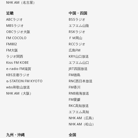
NHK AM（名古屋）
それに対してまた変化をしてくるから。だから“個”の力を高め
て、時間をつくれる選手が重要になってくるということです
近畿
中国・四国
ね。
ABCラジオ
BSSラジオ
MBSラジオ
エフエム山陰
OBCラジオ大阪
RSKラジオ
◆世界で戦うために必要な“個”の力
FM COCOLO
ＦＭ岡山
FM802
RCCラジオ
藤木：今回、日本代表はケガ人が続出しましたが、それでも
FM大阪
広島FM
あの戦いができたというのは、選手層も相当厚くなったとい
ラジオ関西
KRY山口放送
うことでしょうか？
Kiss FM KOBE
エフエム山口
e-radio FM滋賀
JRT四国放送
福田：そうですね。選手層は厚くなっているし、森保監督の
KBS京都ラジオ
FM徳島
「誰が出ても同じような戦いができる準備をしてきた」とい
α-STATION FM KYOTO
RNC西日本放送
う言葉がその通りであることを、グループステージで証明で
wbs和歌山放送
FM香川
きていたと思います。でも、そこから上に行くためには、や
NHK AM（大阪）
RNB南海放送
FM愛媛
っぱり“個の力”が必要だったかなと感じています。
RKC高知放送
エフエム高知
世界で見ても、日本だけでなく主力の選手がケガする国は
NHK AM（広島）
多々あって、それでも勝ち上がっていく力が必要なのがW杯
NHK AM（松山）
なんです。そういう意味では、確かに選手層は厚くなったけ
れども、さらに“個”の力を高めながら、選手層をもっと厚くし
九州・沖縄
全国