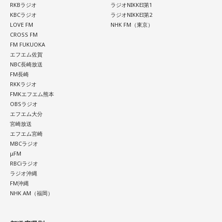
なきゃいけない。ベスト16・ベスト8に進む国と比べたとき
RKBラジオ
ラジオNIKKEI第1
KBCラジオ
ラジオNIKKEI第2
に、そこまでの選手層だったのかというと、まだまだ厚くし
LOVE FM
NHK FM（東京）
ていかないとダメなのではないか、ということなんだと思い
CROSS FM
ます。
FM FUKUOKA
エフエム佐賀
ただ、あれだけケガ人が出て、誰が出ても同じようなサッカ
NBC長崎放送
ーができて、グループステージをああいう形で抜けられたと
FM長崎
いうのは今までなかったことですし、力がついているのは事
RKKラジオ
実ですね。
FMKエフエム熊本
OBSラジオ
藤木：そんな日本代表を僕たちも応援したいと思います。
エフエム大分
宮崎放送
エフエム宮崎
MBCラジオ
（左から）福田正博さん、藤木直人、高見侑里
μFM
RBCiラジオ
ラジオ沖縄
＜番組概要＞
FM沖縄
番組名：SPORTS BEAT supported by TOYOTA
NHK AM（福岡）
放送日時：毎週土曜 10:00～10:50
パーソナリティ：藤木直人、高見侑里