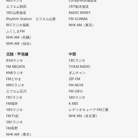
ABSラジオ
LuckyFM茨城放送
（戦術を）言い続けても、向こうが変えてきたら、その変化
エフエム秋田
CRT栃木放送
に対して変化しなきゃいけない。「こういうやり方をしま
YBC山形放送
RADIO BERRY
す」「だったらこう対応します」と。
Rhythm Station エフエム山形
FM GUNMA
RFCラジオ福島
NHK AM（東京）
そうすると、対応された側がまた変えてくるんですよ、それ
ふくしまFM
も試合中に。ですから、ベンチからでも戦術や戦略はある程
NHK AM（札幌）
度言えますけど、ピッチのなかで選手たちがそれを感じて、
NHK AM（仙台）
対応していく能力を高めていくのがサッカーにおいて一番重
北陸・甲信越
中部
要なんです。
BSNラジオ
CBCラジオ
FM NIIGATA
TOKAI RADIO
ブラジル戦のときも「守ろう」という気持ちはなくても、ブ
KNBラジオ
ぎふチャン
ラジルが1点負けていたときに、前に出てくるエネルギーって
FMとやま
ZIP-FM
すごいんです。それを食い止めたり、押し返したりするため
MROラジオ
FM AICHI
には、前半よりもエネルギーをもっと使わなきゃいけないけ
エフエム石川
FM GIFU
れども、ブラジルのものすごい勢いにのまれてしまった。た
FBCラジオ
SBSラジオ
だ、これは日本だけではなく、アルゼンチンと対戦したイン
FM福井
K-MIX
グランドもそういう展開になったんですよ。サッカーってそ
YBSラジオ
レディオキューブ FM三重
FM FUJI
NHK AM（名古屋）
ういうスポーツなんですよね。
SBCラジオ
FM長野
つまり、ベンチから何か言っても（すぐに戦術を）変えられ
NHK AM（東京）
るほど簡単なスポーツではないんです。なぜならば、相手が