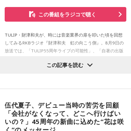
OPEN大賞受賞。2006年『ハルジャン』『ジジジイ-GGG-』
を連載。
この番組をラジコで聴く
2007年12月、初の週刊連載作品『宇宙兄弟』連載開始。同作
で2010年 第56回小学館漫画賞一般向け部門、2011年 第35回
TULIP・財津和夫が、時には音楽業界の扉を叩いた頃を回想
講談社漫画賞一般部門、2014年 手塚治虫文化賞読者賞を受
してみるRKBラジオ『財津和夫 虹の向こう側』。8月9日の
賞。TVアニメ、実写映画等、多くのメディアミックスを果た
放送では、「TULIP55周年ライブの可能性」、「自著の出版
す大ヒット作品となり2026年6月完結。
記念イベントの裏話」、「デビュー時の音楽業界」、といっ
この記事を読む
た古今のトピックスが盛りだくさんです。
【近刊】
『宇宙兄弟』完結 46巻
■番組タイトル：『マンガのラジオ 宇宙兄弟スペシャル
supported by viviON』
■放送日時：2026年8月16日（日） 19時～20時
伍代夏子、デビュー当時の苦労を回顧
■パーソナリティ：吉田尚記
「会社がなくなって、どこへ行けばい
■ゲスト：小山宙哉
いの？」45周年の新曲に込めた“花は咲
■メールアドレス：
manga@1242.com
■公式Xアカウント：@MANGARADIO1242
く”のメッセージ