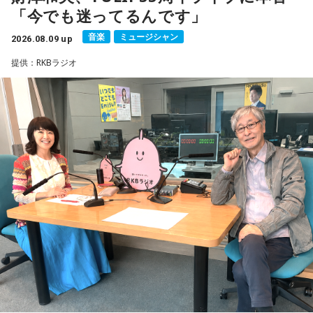
「今でも迷ってるんです」
見るという夏休みならではの体験に触れながら、「記憶に焼
なり、「宇宙兄弟」誕生のエピソードや「キャラクターに出
きつく景色」について語りました。
会う」というキャラクター造形について、ストーリーの発想
音楽
ミュージシャン
2026.08.09 up
と科学的裏付けについて等、様々な話を伺っていく。
提供：RKBラジオ
便利になった今だからこそ、ただ景色を眺める時間の大切さ
を感じるエピソードです。
小山宙哉をゲストに迎える特別番組『マンガのラジオ 宇宙兄
弟スペシャル supported by viviON』は8月16日（日）19時
山梨の風景とともに蘇る夏の記憶
から放送。放送後には、地上波本編で未公開の音源を含むデ
ィレクターズカット版のポッドキャスト配信も予定してい
『Nostalgic More Story』では、山梨にまつわる風景や、大
る。
切な人との思い出を紹介しています。
【小山宙哉プロフィール】
今回の放送では、夏の夜空をきっかけに、子どもの頃の純粋
1978年生 京都府出身 京都市立銅駝美術工芸高等学校（現：
な感動や、時間が経っても色あせない記憶が届けられまし
京都市立美術工芸高等学校）、大阪市立デザイン教育研究所
た。
卒業。デザイン会社勤務を経て、「モーニング」に持ち込み
をした『ジジジイ』で第14回MANGA OPEN審査委員賞（わ
放送で紹介されたStoryの続きをぜひradikoのタイムフリーで
たせせいぞう賞）受賞。『劇団JET’S』で第15回MANGA
お楽しみください。