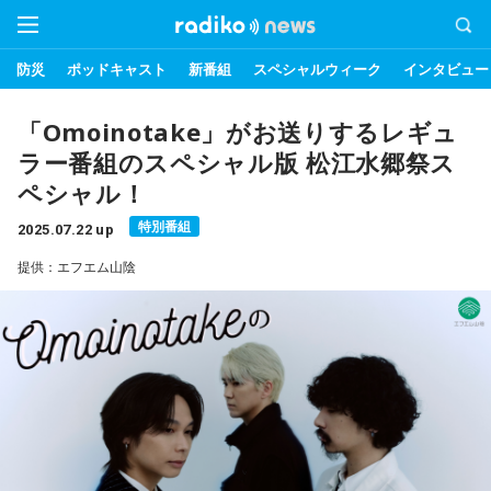
防災
ポッドキャスト
新番組
スペシャルウィーク
インタビュー
「Omoinotake」がお送りするレギュ
ラー番組のスペシャル版 松江水郷祭ス
ペシャル！
特別番組
2025.07.22 up
提供：エフエム山陰