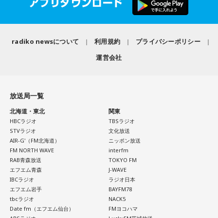
を引退した後は、サッカー解説者としてメディアでの活動の
ほか、講演会やサッカー教室をおこなうなど、自身の経験を
活かしながら幅広く活動しています。
radiko newsについて
利用規約
プライバシーポリシー
◆福田正博がW杯ブラジル戦を総括
運営会社
藤木：ブラジル戦で、前半は佐野海舟選手の素晴らしいイン
ターセプトからのゴールがありましたし、前半の終了間際に
は日本がボールを持つ時間もありました。しかし、後半に入
放送局一覧
ってからブラジルが戦略を変えてきて、日本が一方的に押し
北海道・東北
関東
込まれてしまった。試合のなかで具体的な戦術が打ち出せな
HBCラジオ
TBSラジオ
かったと考えると、（選手のなかに）もう少し具体的な戦略
STVラジオ
文化放送
を示す人、ブレーンが必要なのかなと素人目には思ってしま
AIR-G'（FM北海道）
ニッポン放送
うのですが……。
FM NORTH WAVE
interfm
RAB青森放送
TOKYO FM
福田：そういう見方も当然ありますし、それができれば一番
エフエム青森
J-WAVE
いいと思うのですが、森保監督は帰国後の会見で「戦術は後
IBCラジオ
ラジオ日本
出しジャンケンだ」と言っていたんです。どういうことかと
エフエム岩手
BAYFM78
いうと、自分たちが変えたら相手がまた変えてくる、それに
tbcラジオ
NACK5
対してまた変えていかなきゃならない。ベンチでその都度
Date fm（エフエム仙台）
FMヨコハマ