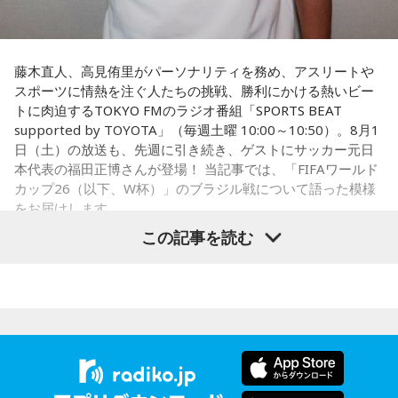
藤木直人、高見侑里がパーソナリティを務め、アスリートや
スポーツに情熱を注ぐ人たちの挑戦、勝利にかける熱いビー
トに肉迫するTOKYO FMのラジオ番組「SPORTS BEAT
supported by TOYOTA」（毎週土曜 10:00～10:50）。8月1
日（土）の放送も、先週に引き続き、ゲストにサッカー元日
本代表の福田正博さんが登場！ 当記事では、「FIFAワールド
カップ26（以下、W杯）」のブラジル戦について語った模様
をお届けします。
この記事を読む
福田正博さん
1966年生まれの福田正博さんは、日本人初のJリーグ得点王に
輝き、Jリーグ通算228試合出場93得点を挙げ、日本代表では
45試合出場で9ゴールを記録するなど活躍を見せ、1993年に
はW杯アジア地区最終予選にも出場しました。2002年に現役