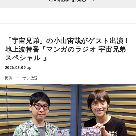
子どもの頃に見上げた夜空、友達と過ごした時間、そして大
人になった今だからこそ感じる懐かしさ。誰もが持つ“あの日
の記憶”に寄り添う放送回となりました。
天体望遠鏡で見た夏の夜空
「宇宙兄弟」の小山宙哉がゲスト出演！
地上波特番『マンガのラジオ 宇宙兄弟
今回紹介されたのは、ラジオネーム「雪見だいふく」さんか
スペシャル 』
ら届いたStory。
2026.08.09 up
子どもの頃、甲府市愛宕町にある県立科学館へ通い、プラネ
提供：ニッポン放送
タリウムを見ることを楽しみにしていたという思い出から始
まります。
小学4年生の頃、隣の席だった友人K君から「誕生日に天体望
遠鏡を買ってもらったから、夏休みに泊まりにおいでよ」と
誘われたことが、大切な記憶として残っているそうです。
友人たちと夜更かしをしながら、大きな天体望遠鏡で眺めた