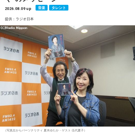
■ハッシュタグ：#マンガのラジオ
音楽
タレント
■番組HP：
2026.08.09 up
https://manga-no-radio.com/
提供：ラジオ日本
（写真左からパーソナリティ 夏木ゆたか・ゲスト 伍代夏子）