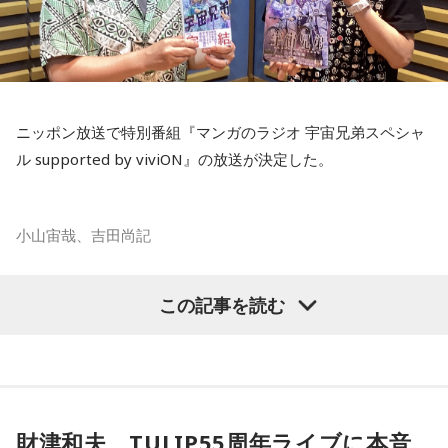
星空。
「あれが北斗七星」「あっちが○○座だよ」と目を輝かせなが
ら星について話すK君の姿は、今でも忘れられない光景だと語
られました。
ニッポン放送で特別番組『マンガのラジオ 宇宙兄弟スペシャ
ル supported by viviON』の放送が決定した。
スマホがない時代だからこそ残った景色
その後、K君のお父さんに連れて行ってもらった清里で見た星
小山宙哉、吉田尚記
空。
マンガ大賞の発起人にも名を連ねる吉田尚記アナウンサーが
この記事を読む
当時はスマホもなく、写真を撮ることもできませんでした。
パーソナリティを務め、漫画にまつわるゲストを迎えるポッ
ドキャスト番組『マンガのラジオ supported by viviON』
それでも、みんなで「わぁ、綺麗だね」と言いながら同じ空
（毎週日曜 18時頃配信）の地上波特別番組で、 「宇宙兄弟」
を見上げた時間は、今も鮮明な思い出として残っています。
の漫画家・小山宙哉がゲスト出演する。
財津和夫、TULIP55周年ライブに本音
柏原収史も、友達の家に泊まり、夜更かしをしながら星空を
18年に及ぶ「宇宙兄弟」の連載完結のタイミングでの出演と