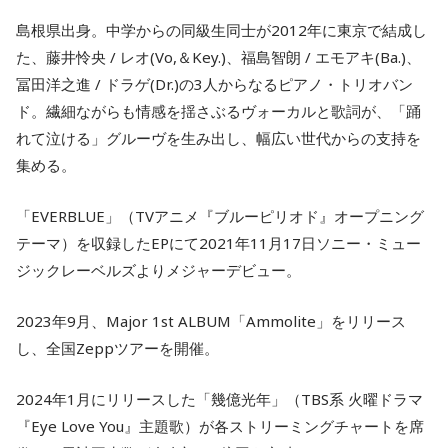
島根県出身。中学からの同級生同士が2012年に東京で結成し
た、藤井怜央 / レオ(Vo,＆Key.)、福島智朗 / エモアキ(Ba.)、
冨田洋之進 / ドラゲ(Dr.)の3人からなるピアノ・トリオバン
ド。繊細ながらも情感を揺さぶるヴォーカルと歌詞が、「踊
れて泣ける」グルーヴを生み出し、幅広い世代からの支持を
集める。
「EVERBLUE」（TVアニメ『ブルーピリオド』オープニング
テーマ）を収録したEPにて2021年11月17日ソニー・ミュー
ジックレーベルズよりメジャーデビュー。
2023年9月、Major 1st ALBUM「Ammolite」をリリース
し、全国Zeppツアーを開催。
2024年1月にリリースした「幾億光年」（TBS系 火曜ドラマ
『Eye Love You』主題歌）が各ストリーミングチャートを席