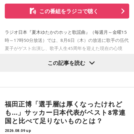
この番組をラジコで聴く
ラジオ日本『夏木ゆたかのホッと歌謡曲』（毎週月～金曜15
時～17時50分放送）では、8月6日（木）の放送に歌手の伍代
夏子がゲスト出演し、歌手人生45周年を迎えた現在の心境
や、デビュー当時の苦労について語った。
この記事を読む
番組では、前作「しゃんしゃん牡丹」の制作秘話を紹介。伍
代さんは、曲を受け取ると映像や物語が自然と頭に浮かび、
「こんな女性像を描きたい」「琴や三味線を取り入れたい」
など、自らイメージを提案しながら作品づくりに参加してい
福田正博「選手層は厚くなったけれど
ることを明かした。また、歌手はレコーディングを終えた
も…」サッカー日本代表がベスト8常連
後、自分自身が“演出家”となって楽曲を育てていく仕事でもあ
国と比べて足りないものとは？
ると語り、長年培ってきた表現者としての思いを語った。
2026.08.09 up