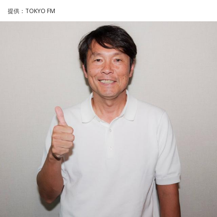
一方で、デビュー当時は決して順風満帆ではなかった。デビ
提供：TOKYO FM
ューから間もなく所属レコード会社がなくなり、「どこへ行
けばいいの？」と途方に暮れたことや、芸名を何度も変えな
がら挑戦を続けてきた日々を振り返る。それでも諦めずに歌
い続けた経験が、45周年記念シングル「露天の花」に込めた
「どんな環境でも花は咲く」「その場所で咲く花がある」と
いうメッセージにつながっていると話した。人生は何度でも
立ち上がれるという応援歌は、自身の歩みそのものでもある
という。
さらに、趣味についてもトークを展開。愛犬と過ごす時間を
増やすために驚くべきあるものを購入したと言う。さて何を
購入したのか…？ 詳しくはradikoタイムフリーで！