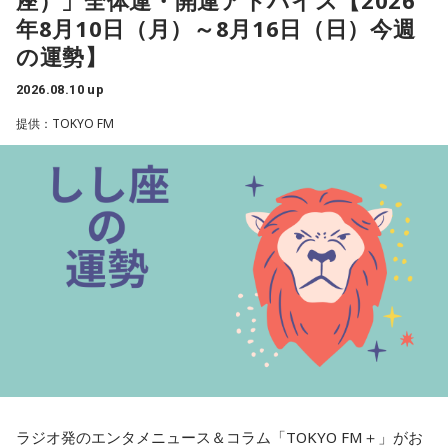
いくことに対して寂しがったり、しがみついたりせずに、前
年8月10日（月）～8月16日（日）今週
を見据えて動いていけると良いでしょう。
の運勢】
2026.08.10 up
★ワンポイントアドバイス★
提供：TOKYO FM
眠気を感じるときは無理をしないように。できなかったこと
を嘆かず、やれたことを褒めるようにしましょう。
■監修者プロフィール：夏目みやび（なつめ・みやび）
東京・池袋占い館セレーネ所属。メッセージ性の高い鑑定は
リピーターも多く、心の琴線に触れると話題に。占いや開運
で個性が輝けるような占いを発信中。Yahoo!占い「マザー占
術」など数多くのコンテンツもリリース。
Webサイト：
https://selene-uranai.com/
オンライン占いセレーネ：
https://online-uranai.jp/
ラジオ発のエンタメニュース＆コラム「TOKYO FM＋」がお