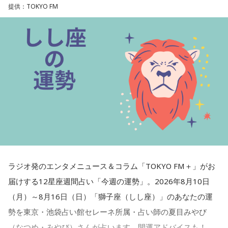
提供：TOKYO FM
★ワンポイントアドバイス★
体のケアを丁寧に行うと運気アップに。夏の疲れを感じてい
るならば、よく眠り、できることを行ってみて。
■監修者プロフィール：夏目みやび（なつめ・みやび）
東京・池袋占い館セレーネ所属。メッセージ性の高い鑑定は
リピーターも多く、心の琴線に触れると話題に。占いや開運
で個性が輝けるような占いを発信中。Yahoo!占い「マザー占
術」など数多くのコンテンツもリリース。
Webサイト：
https://selene-uranai.com/
ラジオ発のエンタメニュース＆コラム「TOKYO FM＋」がお
オンライン占いセレーネ：
https://online-uranai.jp/
届けする12星座週間占い「今週の運勢」。2026年8月10日
（月）～8月16日（日）「獅子座（しし座）」のあなたの運
勢を東京・池袋占い館セレーネ所属・占い師の夏目みやび
（なつめ・みやび）さんが占います。開運アドバイスも！