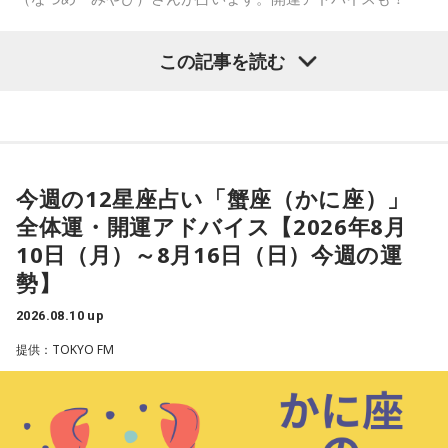
この記事を読む
【獅子座（しし座）】
今週は、注目されて目立つことが増えていくようです。自分
今週の12星座占い「蟹座（かに座）」
らしさを表現し、それが褒められたり喜ばれたりすると、自
全体運・開運アドバイス【2026年8月
信もつきそう。疎遠だった相手と再会し、あなたにとって良
10日（月）～8月16日（日）今週の運
い付き合いが戻ってくる時でもあります。素直な気持ちを伝
勢】
えると良いでしょう。
2026.08.10 up
提供：TOKYO FM
★ワンポイントアドバイス★
体のケアを丁寧に行うと運気アップに。夏の疲れを感じてい
るならば、よく眠り、できることを行ってみて。