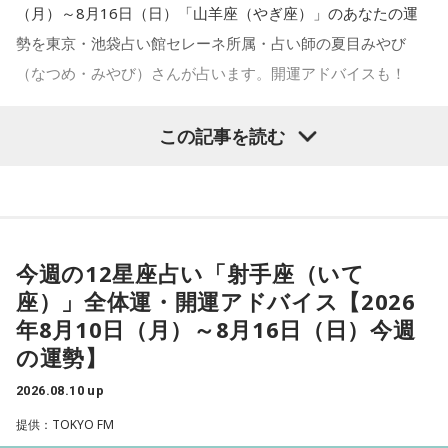
（月）～8月16日（日）「山羊座（やぎ座）」のあなたの運
勢を東京・池袋占い館セレーネ所属・占い師の夏目みやび
（なつめ・みやび）さんが占います。開運アドバイスも！
この記事を読む
【山羊座（やぎ座）】
今週は、周りの人とコミュニケーションがスムーズに行える
今週の12星座占い「射手座（いて
ようです。自分の考えが伝わると、心が軽くなることでしょ
座）」全体運・開運アドバイス【2026
う。距離を感じていた相手とも、気持ちが通じ合う瞬間があ
年8月10日（月）～8月16日（日）今週
りそう。体の底から感じる喜びを大切にしてみて。
の運勢】
2026.08.10 up
★ワンポイントアドバイス★
提供：TOKYO FM