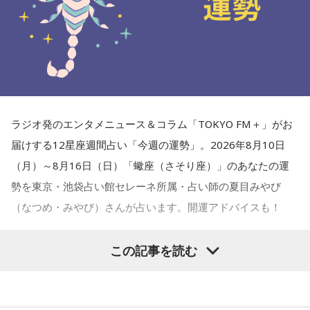
東京・池袋占い館セレーネ所属。メッセージ性の高い鑑定は
リピーターも多く、心の琴線に触れると話題に。占いや開運
で個性が輝けるような占いを発信中。Yahoo!占い「マザー占
術」など数多くのコンテンツもリリース。
Webサイト：
https://selene-uranai.com/
オンライン占いセレーネ：
https://online-uranai.jp/
ラジオ発のエンタメニュース＆コラム「TOKYO FM＋」がお
届けする12星座週間占い「今週の運勢」。2026年8月10日
（月）～8月16日（日）「蠍座（さそり座）」のあなたの運
勢を東京・池袋占い館セレーネ所属・占い師の夏目みやび
（なつめ・みやび）さんが占います。開運アドバイスも！
この記事を読む
【蠍座（さそり座）】