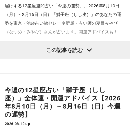
届けする12星座週間占い「今週の運勢」。2026年8月10日
（月）～8月16日（日）「獅子座（しし座）」のあなたの運
勢を東京・池袋占い館セレーネ所属・占い師の夏目みやび
（なつめ・みやび）さんが占います。開運アドバイスも！
この記事を読む
【獅子座（しし座）】
今週は、注目されて目立つことが増えていくようです。自分
今週の12星座占い「獅子座（しし
らしさを表現し、それが褒められたり喜ばれたりすると、自
座）」全体運・開運アドバイス【2026
信もつきそう。疎遠だった相手と再会し、あなたにとって良
年8月10日（月）～8月16日（日）今週
い付き合いが戻ってくる時でもあります。素直な気持ちを伝
の運勢】
えると良いでしょう。
2026.08.10 up