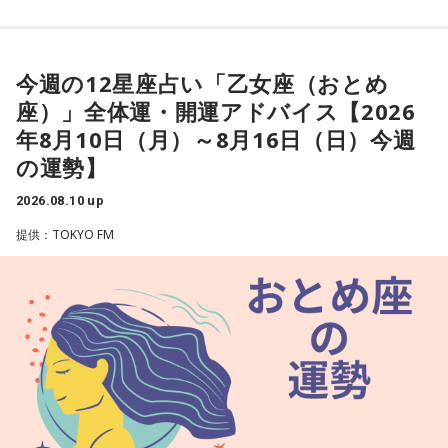
【乙女座（おとめ座）】
今週は、ドラマチックな出来事が起こりそう。親友に助けら
今週の12星座占い「乙女座（おとめ
れて、友情を実感し、強く心が揺さぶられるかも。変わって
座）」全体運・開運アドバイス【2026
いくことに対して寂しがったり、しがみついたりせずに、前
年8月10日（月）～8月16日（日）今週
を見据えて動いていけると良いでしょう。
の運勢】
2026.08.10 up
★ワンポイントアドバイス★
提供：TOKYO FM
眠気を感じるときは無理をしないように。できなかったこと
を嘆かず、やれたことを褒めるようにしましょう。
■監修者プロフィール：夏目みやび（なつめ・みやび）
東京・池袋占い館セレーネ所属。メッセージ性の高い鑑定は
リピーターも多く、心の琴線に触れると話題に。占いや開運