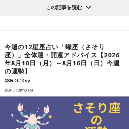
この記事を読む
【射手座（いて座）】
今週は、気遣いをしないといけないと感じて、ちょっと疲れ
今週の12星座占い「蠍座（さそり
てしまうかも。周りはあなたが自然体でいても受け入れてく
座）」全体運・開運アドバイス【2026
れるようなので、肩の力を抜くようにすると良いでしょう。
年8月10日（月）～8月16日（日）今週
その場の雰囲気を楽しむだけでオッケー。
の運勢】
2026.08.10 up
★ワンポイントアドバイス★
提供：TOKYO FM
むやみな競争はしないように。すみわけをして、自分が心地
よく活動できるようにしましょう。
■監修者プロフィール：夏目みやび（なつめ・みやび）