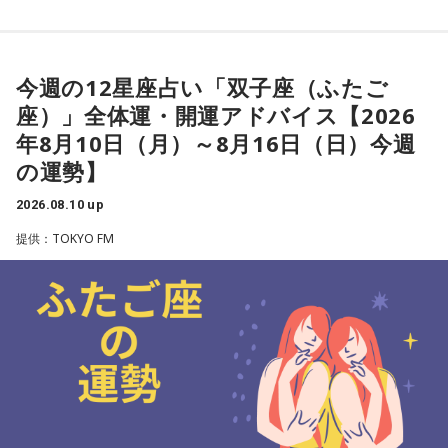
【蟹座（かに座）】
今週は、将来について考え、自分とじっくり向き合うタイミ
今週の12星座占い「双子座（ふたご
ング。新しい仕事を見つけ、魅力的に感じる場合もありそ
座）」全体運・開運アドバイス【2026
う。チャンスだと思うならば、大胆さや勇気も必要になりそ
年8月10日（月）～8月16日（日）今週
う。
の運勢】
2026.08.10 up
★ワンポイントアドバイス★
提供：TOKYO FM
忙しさもあるけれど、気分が盛り上がっているのでテキパキ
行えそう。夜はしっかりクールダウンをしましょう。
■監修者プロフィール：夏目みやび（なつめ・みやび）
東京・池袋占い館セレーネ所属。メッセージ性の高い鑑定は
リピーターも多く、心の琴線に触れると話題に。占いや開運