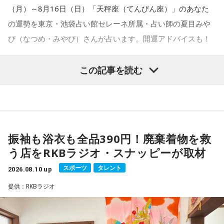
（月）～8月16日（日）「天秤座（てんびん座）」のあなた
の運勢を東京・池袋占い館セレーネ所属・占い師の夏目みや
び（なつめ・みやび）さんが占います。開運アドバイスも！
この記事を読む
【天秤座（てんびん座）】
今週は、冷静に行動すると◎ 難しい課題と向き合う状況もあ
振袖も浴衣も全品390円！廃棄着物を救
るかもしれませんが、絡まった紐を解くようにしていくとう
う店をRKBラジオ・スナッピーが取材
まくいきそう。対人関係や恋愛は、周りのアドバイスを聞き
スポーツ
タレント
2026.08.10 up
すぎると混乱してしまう場合があるので気をつけて。
提供：RKBラジオ
★ワンポイントアドバイス★