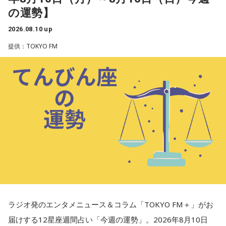
のか、という所まで考えてみると良いでしょう。
の運勢】
2026.08.10 up
★ワンポイントアドバイス★
提供：TOKYO FM
家族や周りの人の調整役をするかも。機転を利かせて、良い
方向へ導いてあげると◎
■監修者プロフィール：夏目みやび（なつめ・みやび）
東京・池袋占い館セレーネ所属。メッセージ性の高い鑑定は
リピーターも多く、心の琴線に触れると話題に。占いや開運
で個性が輝けるような占いを発信中。Yahoo!占い「マザー占
術」など数多くのコンテンツもリリース。
Webサイト：
https://selene-uranai.com/
オンライン占いセレーネ：
https://online-uranai.jp/
ラジオ発のエンタメニュース＆コラム「TOKYO FM＋」がお
届けする12星座週間占い「今週の運勢」。2026年8月10日