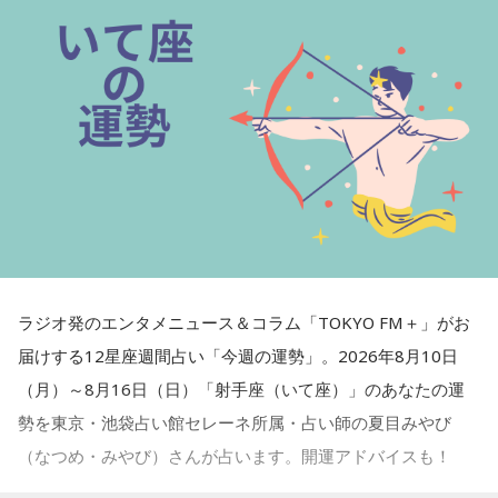
たくさんの情報が入りそうですが、必要なものと不要なもの
をしっかり区別していくと良いでしょう。
■監修者プロフィール：夏目みやび（なつめ・みやび）
東京・池袋占い館セレーネ所属。メッセージ性の高い鑑定は
リピーターも多く、心の琴線に触れると話題に。占いや開運
で個性が輝けるような占いを発信中。Yahoo!占い「マザー占
術」など数多くのコンテンツもリリース。
Webサイト：
https://selene-uranai.com/
オンライン占いセレーネ：
https://online-uranai.jp/
ラジオ発のエンタメニュース＆コラム「TOKYO FM＋」がお
届けする12星座週間占い「今週の運勢」。2026年8月10日
（月）～8月16日（日）「射手座（いて座）」のあなたの運
勢を東京・池袋占い館セレーネ所属・占い師の夏目みやび
（なつめ・みやび）さんが占います。開運アドバイスも！