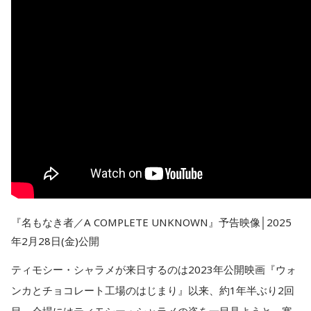
『名もなき者／A COMPLETE UNKNOWN』予告映像│2025
年2月28日(金)公開
ティモシー・シャラメが来日するのは2023年公開映画『ウォ
ンカとチョコレート工場のはじまり』以来、約1年半ぶり2回
目。会場にはティモシー・シャラメの姿を一目見ようと、寒