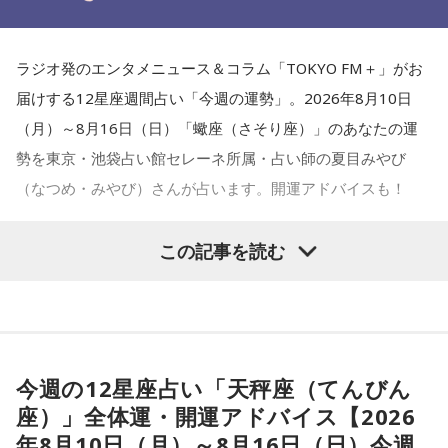
術」など数多くのコンテンツもリリース。
Webサイト：
https://selene-uranai.com/
オンライン占いセレーネ：
https://online-uranai.jp/
ラジオ発のエンタメニュース＆コラム「TOKYO FM＋」がお
届けする12星座週間占い「今週の運勢」。2026年8月10日
（月）～8月16日（日）「蠍座（さそり座）」のあなたの運
勢を東京・池袋占い館セレーネ所属・占い師の夏目みやび
（なつめ・みやび）さんが占います。開運アドバイスも！
この記事を読む
【蠍座（さそり座）】
今週は、気になっていたことを探求していくようなタイミン
今週の12星座占い「天秤座（てんびん
グ。深い集中力で、本当に求めていたものを得られるようで
座）」全体運・開運アドバイス【2026
す。たくさん学べたものは、どんな風にアウトプットできる
年8月10日（月）～8月16日（日）今週