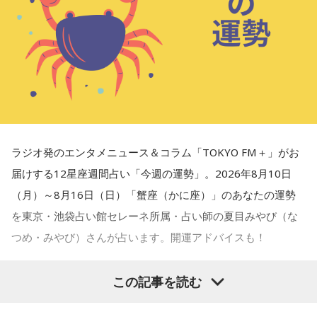
■監修者プロフィール：夏目みやび（なつめ・みやび）
東京・池袋占い館セレーネ所属。メッセージ性の高い鑑定は
リピーターも多く、心の琴線に触れると話題に。占いや開運
で個性が輝けるような占いを発信中。Yahoo!占い「マザー占
術」など数多くのコンテンツもリリース。
Webサイト：
https://selene-uranai.com/
ラジオ発のエンタメニュース＆コラム「TOKYO FM＋」がお
オンライン占いセレーネ：
https://online-uranai.jp/
届けする12星座週間占い「今週の運勢」。2026年8月10日
（月）～8月16日（日）「蟹座（かに座）」のあなたの運勢
を東京・池袋占い館セレーネ所属・占い師の夏目みやび（な
つめ・みやび）さんが占います。開運アドバイスも！
この記事を読む