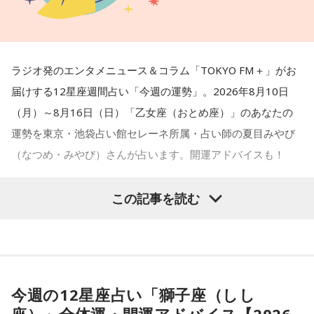
で個性が輝けるような占いを発信中。Yahoo!占い「マザー占
術」など数多くのコンテンツもリリース。
Webサイト：
https://selene-uranai.com/
オンライン占いセレーネ：
https://online-uranai.jp/
ラジオ発のエンタメニュース＆コラム「TOKYO FM＋」がお
届けする12星座週間占い「今週の運勢」。2026年8月10日
（月）～8月16日（日）「乙女座（おとめ座）」のあなたの
運勢を東京・池袋占い館セレーネ所属・占い師の夏目みやび
（なつめ・みやび）さんが占います。開運アドバイスも！
この記事を読む
【乙女座（おとめ座）】
今週は、ドラマチックな出来事が起こりそう。親友に助けら
今週の12星座占い「獅子座（しし
れて、友情を実感し、強く心が揺さぶられるかも。変わって
座）」全体運・開運アドバイス【2026