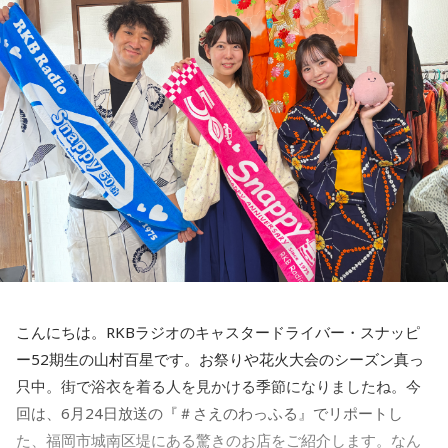
周りに人がいることが多く、賑やかな時間が続きそうです
が、一人きりになって心を落ち着けることも大切にしましょ
う。
■監修者プロフィール：夏目みやび（なつめ・みやび）
東京・池袋占い館セレーネ所属。メッセージ性の高い鑑定は
リピーターも多く、心の琴線に触れると話題に。占いや開運
で個性が輝けるような占いを発信中。Yahoo!占い「マザー占
術」など数多くのコンテンツもリリース。
Webサイト：
https://selene-uranai.com/
オンライン占いセレーネ：
https://online-uranai.jp/
こんにちは。RKBラジオのキャスタードライバー・スナッピ
ー52期生の山村百星です。お祭りや花火大会のシーズン真っ
只中。街で浴衣を着る人を見かける季節になりましたね。今
回は、6月24日放送の『＃さえのわっふる』でリポートし
た、福岡市城南区堤にある驚きのお店をご紹介します。なん