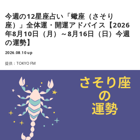
今週は、気になっていたことを探求していくようなタイミン
今週の12星座占い「蠍座（さそり
グ。深い集中力で、本当に求めていたものを得られるようで
座）」全体運・開運アドバイス【2026
す。たくさん学べたものは、どんな風にアウトプットできる
年8月10日（月）～8月16日（日）今週
のか、という所まで考えてみると良いでしょう。
の運勢】
2026.08.10 up
★ワンポイントアドバイス★
提供：TOKYO FM
家族や周りの人の調整役をするかも。機転を利かせて、良い
方向へ導いてあげると◎
■監修者プロフィール：夏目みやび（なつめ・みやび）
東京・池袋占い館セレーネ所属。メッセージ性の高い鑑定は
リピーターも多く、心の琴線に触れると話題に。占いや開運
で個性が輝けるような占いを発信中。Yahoo!占い「マザー占