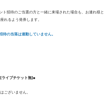
ント招待のご当選の方と一緒に来場された場合も、お連れ様と
で座れるよう発券します。
招待の当落は連動していません。
）[ライブチケット無]■
典はございません。