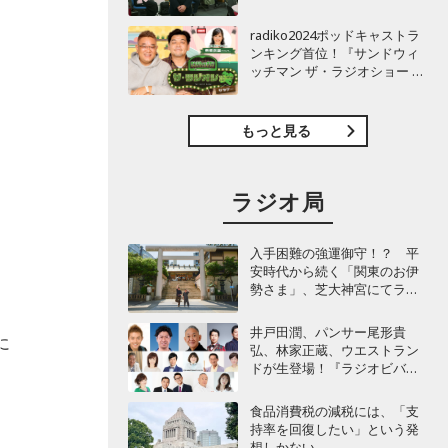
TBSラジオ『安住紳一郎の日
曜天国』インタビュー
radiko2024ポッドキャストラ
ンキング首位！『サンドウィ
ッチマン ザ・ラジオショー サ
タデー』インタビュー
もっと見る
ラジオ局
入手困難の強運御守！？ 平
安時代から続く「関東のお伊
勢さま」、芝大神宮にてラン
パンプスが合格祈願！
井戸田潤、パンサー尾形貴
に
弘、林家正蔵、ウエストラン
ドが生登場！『ラジオビバリ
ー昼ズ』
食品消費税の減税には、「支
持率を回復したい」という発
想しかない