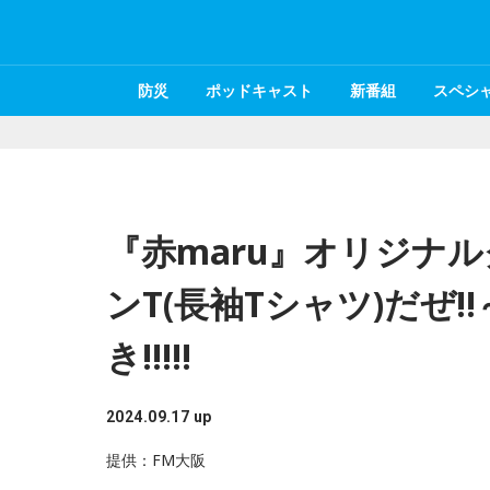
防災
ポッドキャスト
新番組
スペシ
『赤maru』オリジナ
ンT(長袖Tシャツ)だぜ
き!!!!!
2024.09.17 up
提供：FM大阪