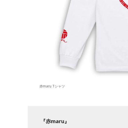
赤maru Tシャツ
『赤maru』