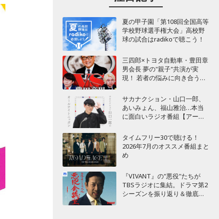
夏の甲子園「第108回全国高等
学校野球選手権大会」高校野
球の試合はradikoで聴こう！
三四郎×トヨタ自動車・豊田章
男会長 夢の"親子"共演が実
現！ 若者の悩みに向き合うポ
ッドキャスト番組が始動
サカナクション・山口一郎、
あいみょん、福山雅治…本当
に面白いラジオ番組【アーテ
ィスト編】
タイムフリー30で聴ける！
2026年7月のオススメ番組まと
め
『VIVANT』の"悪役"たちが
TBSラジオに集結。ドラマ第2
シーズンを振り返り＆徹底考
察！