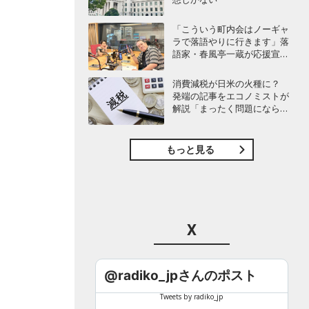
「こういう町内会はノーギャ
ラで落語やりに行きます」落
語家・春風亭一蔵が応援宣
言！
消費減税が日米の火種に？
発端の記事をエコノミストが
解説「まったく問題にならな
い」
もっと見る
X
@radiko_jpさんのポスト
Tweets by radiko_jp