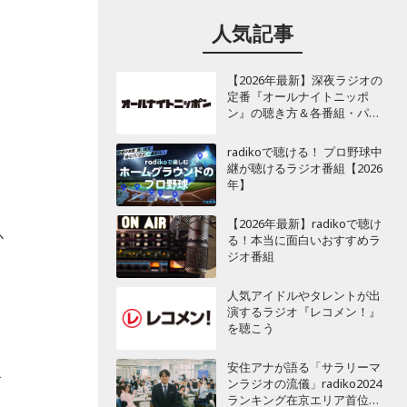
人気記事
【2026年最新】深夜ラジオの
定番『オールナイトニッポ
ン』の聴き方＆各番組・パー
ソナリティ一覧
radikoで聴ける！ プロ野球中
継が聴けるラジオ番組【2026
年】
【2026年最新】radikoで聴け
か
る！本当に面白いおすすめラ
ジオ番組
人気アイドルやタレントが出
演するラジオ『レコメン！』
を聴こう
安住アナが語る「サラリーマ
お
ンラジオの流儀」radiko2024
ランキング在京エリア首位