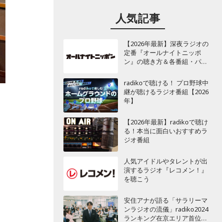
人気記事
【2026年最新】深夜ラジオの
定番『オールナイトニッポ
ン』の聴き方＆各番組・パー
ソナリティ一覧
radikoで聴ける！ プロ野球中
継が聴けるラジオ番組【2026
年】
【2026年最新】radikoで聴け
る！本当に面白いおすすめラ
ジオ番組
人気アイドルやタレントが出
演するラジオ『レコメン！』
を聴こう
安住アナが語る「サラリーマ
ンラジオの流儀」radiko2024
ランキング在京エリア首位