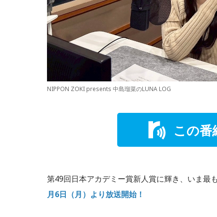
NIPPON ZOKI presents 中島瑠菜のLUNA LOG
この番
第49回日本アカデミー賞新人賞に輝き、いま最
月6日（月）より放送開始！