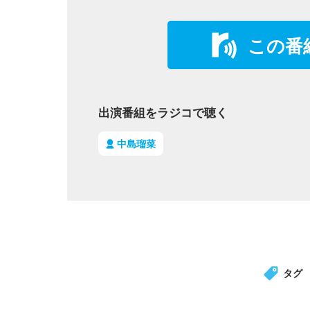
この番
出演番組をラジコで聴く
中島瑠菜
タグ