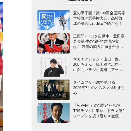
夏の甲子園「第108回全国高等
学校野球選手権大会」高校野
球の試合はradikoで聴こう！
三四郎×トヨタ自動車・豊田章
男会長 夢の"親子"共演が実
現！ 若者の悩みに向き合うポ
ッドキャスト番組が始動
サカナクション・山口一郎、
あいみょん、福山雅治…本当
に面白いラジオ番組【アーテ
ィスト編】
タイムフリー30で聴ける！
2026年7月のオススメ番組まと
め
『VIVANT』の"悪役"たちが
TBSラジオに集結。ドラマ第2
シーズンを振り返り＆徹底考
察！