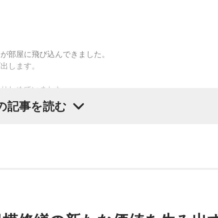
チが部屋に飛び込んできました。
げ出します。
握りしめていました。
んでください。
の記事を読む
た時に出る、あなたの「究極の裏の顔」です。
意識に守ろうとする「本当に大切なもの」を暗示しています。
れているあなたの本性が表に出るのです。