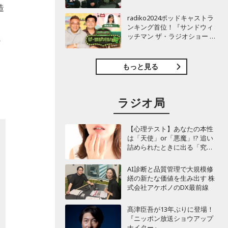
TBSラジオ『安住紳一郎の日
造
曜天国』インタビュー
radiko2024ポッドキャストラ
ンキング首位！『サンドウィ
ッチマン ザ・ラジオショー サ
の
タデー』インタビュー
もっと見る
ラジオ局
【心理テスト】あなたの本性
は「天使」or「悪魔」!? 追い
詰められたときに出る「究極
の裏の顔」診断
AI診断と品質管理で大規模修
繕の新たな価値を生み出す 株
式会社アケボノのDX最前線
髙津臣吾が13年ぶりに登場！
『ニッポン放送ショウアップ
ナイター』