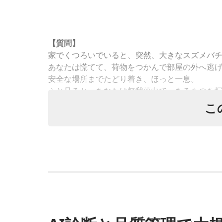
【質問】
家でくつろいでいると、突然、大きなスズメバ
あなたは慌てて、荷物をつかんで部屋の外へ逃
安全な場所までたどり着き、ほっと一息。
ふと見ると、あなたは無我夢中で、あるものを
それは何でしたか？次の中から近いものを1つ選
こ
1． 鳩のぬいぐるみ
2． パスポートなどの身分証
3． 買ったばかりの乾電池
4． 懐中電灯
【解説】
この心理テストでわかることは、追い詰められ
とっさに握りしめたものは、あなたが窮地で無
静ではいられない極限の場面でこそ、普段は隠