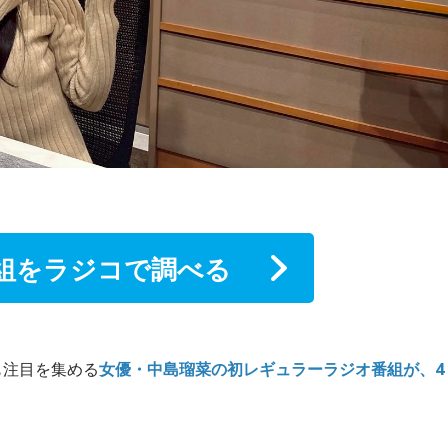
組をラジコで調べる
も注目を集める
女優・中島瑠菜の初レギュラーラジオ番組が、4