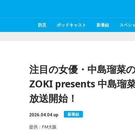
防災
ポッドキャスト
新番組
スペシ
注目の女優・中島瑠菜の
ZOKI presents 中
放送開始！
新番組
2026.04.04 up
提供：FM大阪