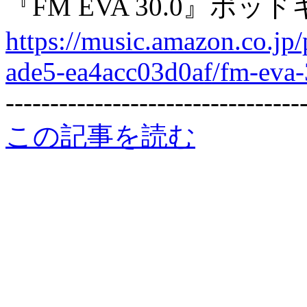
『FM EVA 30.0』ポ
https://music.amazon.co.jp
ade5-ea4acc03d0af/fm-eva-
---------------------------------
この記事を読む