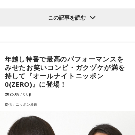
深夜アルバイトの勤務態度が悪いことをはじめ、その素行の
リスナーさんから届いた"忘れられない夏"のエピソードに、
この記事を読む
悪さが芸人界でも有名な木田と、芸人界でもその実態を誰に
颯太氏の青春の思い出が重なった今夜のDYFF。
も知られていない船引のコンビ・ガクヅケ。今回の特別番組
皆さんもこの夏、忘れられない素敵な思い出をたくさん作っ
は、2025年の大晦日から元日にかけて放送された『三四郎の
てくださいね！
オールナイトニッポン 年越し初笑いSP 2025→2026』で「最
☆お知らせ☆
高のパフォーマンスをみせた若手芸人」となった特典で、1時
年越し特番で最高のパフォーマンスを
間30分の生放送で彼らの本当の姿が明らかになるのか、注目
みせたお笑いコンビ・ガクヅケが満を
東海道新幹線の車内で聴くことができるTALKコンテンツ。
だ。
持して『オールナイトニッポン
0(ZERO)』に登場！
JR東海×FM802「DESIGN YOUR FANTASTIC FUTURE」
番組では、コーナーへのメールを募集予定。メールの宛先は
FUN!FUN!FLOWER with FANTASTICS
gk@allnightnippon.com。詳しくはオールナイトニッポン公
2026.08.10 up
式Xにて。
提供：ニッポン放送
ゲストに澤本夏輝さんを迎えた#3が8/13(木)まで配信中で
す！
『ガクヅケのオールナイトニッポン0(ZERO)』は、8月17日
（月）27時からニッポン放送を含む全国ネットで生放送。ラ
新幹線移動中の耳のお供に♪
ジオ・radikoを使って聴けるほか、radikoのエリアフリー機