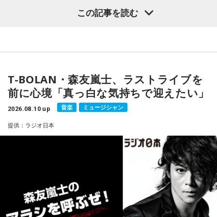
LIVE TOUR」を前に、現在の心境を語った。
この記事を読む
昨年9月からスタートしたラストライブツアーも、いよいよフ
ァイナルへ。森友は「今どんな気持ちですか？とかいろいろ
聞かれることが多い」としながら、「まだ実感がそんなにな
い」と率直に語った。「リハーサルが終わって会場に入っ
T-BOLAN・森友嵐士、ラストライブを
て、みんなの顔を見たら、どんな気持ちになるんだろうね。
前に心境「真っ白な気持ちで迎えたい」
そこでなんかドンと特別な感情が生まれるんじゃないのか
な」
音楽
ミュージシャン
2026.08.10 up
提供：ラジオ日本
武道館公演に向けては、メンバーやスタッフと準備を重ね、
「できることは全部やってきた」と話す。だからこそ、当日
は「真っ白な気持ち」でステージに立ちたいという。「始ま
った流れの中で自然に流れていく。みんなのエネルギーを全
部受け取って、流れのまま流れていく一夜を過ごせたらいい
のかなって」