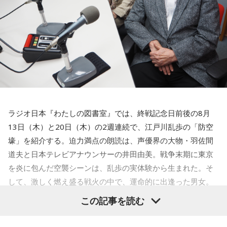
◆この番組は、radikoのタイムフリー機能で、放送1週間後ま
で聴くことができる。
【船引】
⇒
http://radiko.jp/share/?sid=LFR&t=20260818030000
『三四郎のオールナイトニッポン0 年越し初笑いSP』の優勝
特番の話が半年以上なかったのでもう忘れられてるのかと思
ってましたが、「満を持して」たんですね。僕も借りていた
物を長いこと返し忘れていたときとかに「満を持して…」って
使っていこうと思います。満を持していただいたからには本
番では信じられない文字量を喋りますのでよろしくお願いし
ラジオ日本『わたしの図書室』では、終戦記念日前後の8月
ます！
13日（木）と20日（木）の2週連続で、江戸川乱歩の「防空
壕」を紹介する。迫力満点の朗読は、声優界の大物・羽佐間
【木田】
道夫と日本テレビアナウンサーの井田由美。戦争末期に東京
初めまして。マセキ芸能社でお笑いをやってます、ガクヅケ
を炎に包んだ空襲シーンは、乱歩の実体験から生まれた。そ
と申します。ガクヅケを知らないあなたに（ガクヅケってお
して、激しく燃え盛る戦火の中で、運命的に出逢った男女。
もしろいやん）と思ってもらうために、マイクの前で最高の
全編に乱歩独特のエロティシズムと背徳の美学が炸裂する。
この記事を読む
パフォーマンスを披露したいと思います。そんな場を与えて
くださったオールナイトニッポン様に感謝しています。オー