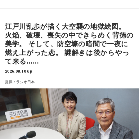
と申します。ガクヅケを知らないあなたに（ガクヅケってお
は、2025年の大晦日から元日にかけて放送された『三四郎の
もしろいやん）と思ってもらうために、マイクの前で最高の
オールナイトニッポン 年越し初笑いSP 2025→2026』で「最
パフォーマンスを披露したいと思います。そんな場を与えて
高のパフォーマンスをみせた若手芸人」となった特典で、1時
江戸川乱歩が描く大空襲の地獄絵図。
くださったオールナイトニッポン様に感謝しています。オー
間30分の生放送で彼らの本当の姿が明らかになるのか、注目
火焔、破壊、喪失の中できらめく背徳の
ルナイトニッポン様、ありがとうございます。当日はよろし
だ。
美学。 そして、防空壕の暗闇で一夜に
くお願い致します。失礼致します。
燃え上がった恋。 謎解きは後からやっ
番組では、コーナーへのメールを募集予定。メールの宛先は
て来る……
gk@allnightnippon.com。詳しくはオールナイトニッポン公
式Xにて。
2026.08.10 up
■番組タイトル：『ガクヅケのオールナイトニッポン
提供：ラジオ日本
0(ZERO)』
『ガクヅケのオールナイトニッポン0(ZERO)』は、8月17日
■放送日時：2026年8月17日（月）27時～28時30分
（月）27時からニッポン放送を含む全国ネットで生放送。ラ
■パーソナリティ：ガクヅケ
ジオ・radikoを使って聴けるほか、radikoのエリアフリー機
■メールアドレス：
gk@allnightnippon.com
能を使えば全国どこからでも聴くことができる。
■番組X：@Ann_Since1967
■番組ハッシュタグ：#ガクヅケANN0
■ガクヅケ コメント