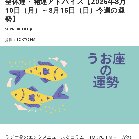
全体運・開運アドバイス【2026年8月
決めました。税や社会保険料負担が重い中低所得者を支援す
ンフレ対策になるんですけどね。まあでも小さくしないで、
10日（月）～8月16日（日）今週の運
る制度だと言いますが、給付額、支援対象の所得水準、財源
このまま現状維持でやるっつんだったら、2年ぐらいだったら
勢】
規模などは白紙状態です。本格導入までに国民の納得を得ら
持ちますよ。山本五十六ですよね」
れる制度設計にたどり着けるかが焦点になると出ています。
2026.08.10 up
所得連動給付は、一定の就労の所得がある中低所得の個人を
寺島
「なるほど」
提供：TOKYO FM
対象とし、所得に応じて給付額が変わることが特徴です。働
く高齢者も対象に含め、広く支援する制度にすると言いま
上念
「1年や2年なら持たせてみせるみたいなね」
す。これは上念さんはどうお考えでしょう」
上念
「これはだから公約通りですよね。給付付き税額控除を
やると。それと合わせて消費税の減税も考えると」
寺島
「まあ、つなぎでね」
上念
「これをやったら消費税は元に戻しますということで。
一応これで、2年後に必ず戻すと言ったことは大義名分が立つ
かなと。そうすると「財源が～」とか言ってる人も、まあ百
ラジオ発のエンタメニュース＆コラム「TOKYO FM＋」がお