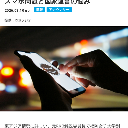
スマホ問題と国家運営の悩み
コも出演する。そして最終日となる27日（木）のゲストはシ
情報
アナウンサー
ークレット。誰がゲストに来るか当日までお楽しみに。
2026.08.10 up
提供：RKBラジオ
そして、生放送で聴いていると、番組6年にちなんで現金6万
円があたる特別企画も実施予定。連日、豪華ゲストが登場す
る8月24日(月)からの『ナイツ ザ・ラジオショー』の特別企画
「番組丸6年！ゲスト6人夏物語～現金6万円もあたる！～」
をお聴き逃しなく。
ニッポン放送「ナイツ ザ・ラジオショー」 『番組丸6年！
ゲスト6人夏物語～現金6万円もあたる！～』
■放送日時：8月24日（月）～8月27日（木） 13時～15時
30分
■出演者：
東アジア情勢に詳しい、元RKB解説委員長で福岡女子大学副