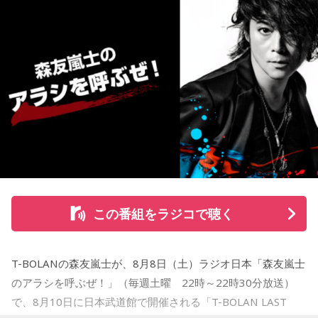
この番組をラジコで聴く
T-BOLANの森友嵐士が、8月8日（土）ラジオ日本「森友嵐士
のアラシを呼ぶぜ！」（毎週土曜 22時～22時30分放送）
で、8月10日に日本武道館で開催される「T-BOLAN LAST