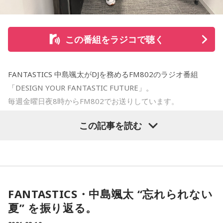
方をこういう形に選んだ。だからライブじゃなくて生き様そ
のものだった」と振り返った。「ライブを完璧にちゃんとや
るってことがゴールじゃなくて、限りある時間の中で今日と
この番組をラジコで聴く
いう一日を、一夜を、この瞬間を全力で生きること。その積
み重ねなんじゃないのかな」
FANTASTICS 中島颯太がDJを務めるFM802のラジオ番組
日本武道館でのファイナルも、最後だから特別なのではな
「DESIGN YOUR FANTASTIC FUTURE」。
く、「この一夜を俺たちらしく、その日を精一杯最高に生き
毎週金曜日夜8時からFM802でお送りしています。
たい」と森友。番組では、今回のツアーで語られてきた物語
をもとに制作した絵本を、武道館公演で販売することも発表
この記事を読む
今夜は録音そたでお届けしました！お付き合いいただきあり
した。会場では、ファンに喜んでもらうためのさまざまな準
がとうございました。
備を進めているという。
今夜のDYFFは、“今夜だけのサウンドトラック”をテーマに、
最後のステージを前に、森友はファンへ向けて「全部、もう
夏ソングをたっぷりお届けしました！
全てを受け取って帰っていて欲しい」と呼びかけた。約10年
FANTASTICS・中島颯太 “忘れられない
にわたる再始動後の歩みを経て、T-BOLANはいよいよ日本武
番組のオープニングでは、吹奏楽コンクールで金賞を受賞し
夏” を振り返る。
道館のステージへ。「その夜は全部出し切って笑っていた
たリスナーさんからの嬉しい報告が。昨年の悔しさをバネに