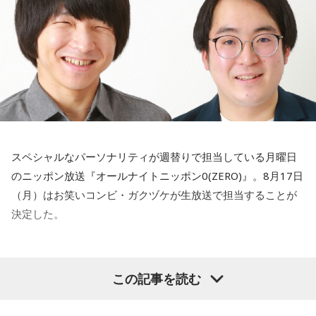
能を使えば全国どこからでも聴くことができる。
詳細はこちらから
■ガクヅケ コメント
【船引】
『三四郎のオールナイトニッポン0 年越し初笑いSP』の優勝
特番の話が半年以上なかったのでもう忘れられてるのかと思
スペシャルなパーソナリティが週替りで担当している月曜日
ってましたが、「満を持して」たんですね。僕も借りていた
のニッポン放送『オールナイトニッポン0(ZERO)』。8月17日
物を長いこと返し忘れていたときとかに「満を持して…」って
（月）はお笑いコンビ・ガクヅケが生放送で担当することが
使っていこうと思います。満を持していただいたからには本
決定した。
番では信じられない文字量を喋りますのでよろしくお願いし
ます！
深夜アルバイトの勤務態度が悪いことをはじめ、その素行の
この記事を読む
【木田】
悪さが芸人界でも有名な木田と、芸人界でもその実態を誰に
初めまして。マセキ芸能社でお笑いをやってます、ガクヅケ
も知られていない船引のコンビ・ガクヅケ。今回の特別番組