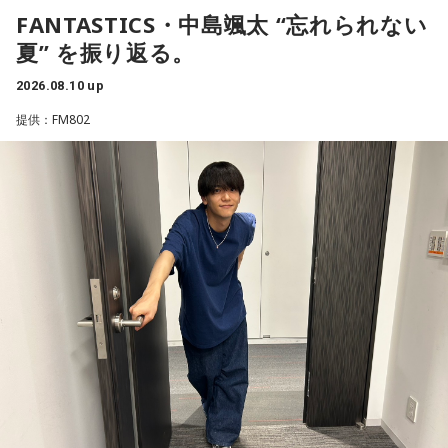
FANTASTICS・中島颯太 “忘れられない
て、みんなの顔を見たら、どんな気持ちになるんだろうね。
最後のステージを前に、森友はファンへ向けて「全部、もう
夏” を振り返る。
そこでなんかドンと特別な感情が生まれるんじゃないのか
全てを受け取って帰っていて欲しい」と呼びかけた。約10年
な」
2026.08.10 up
にわたる再始動後の歩みを経て、T-BOLANはいよいよ日本武
道館のステージへ。「その夜は全部出し切って笑っていた
提供：FM802
武道館公演に向けては、メンバーやスタッフと準備を重ね、
い」森友がそう語るラストライブで、どんな一夜が生まれる
「できることは全部やってきた」と話す。だからこそ、当日
のか。8月10日、日本武道館でその瞬間を迎える。
は「真っ白な気持ち」でステージに立ちたいという。「始ま
った流れの中で自然に流れていく。みんなのエネルギーを全
番組ではさらに、T-BOLANの活動再開から現在に至るまでの
部受け取って、流れのまま流れていく一夜を過ごせたらいい
歩みや、森友がライブで大切にしていること、メンバー・上
のかなって」
野博文との出来事についてもトークを展開。ラストライブを
目前に控えた森友嵐士の言葉を、ぜひ番組でチェックしてほ
森友にとって、ライブは事前にすべてを決めるものではな
しい。詳しくはradikoタイムフリーで！
い。観客の拍手や歌声、歓声、表情、涙など、その場で生ま
れるものを受け取ることで、「その一夜の一瞬一瞬が生まれ
ていく」と語った。また、今回のラストライブツアーについ
て、「ライブというよりは、俺たちにとっては生き様、生き