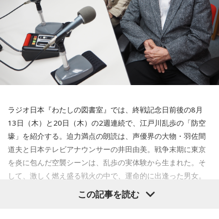
ラジオ日本『わたしの図書室』では、終戦記念日前後の8月
13日（木）と20日（木）の2週連続で、江戸川乱歩の「防空
壕」を紹介する。迫力満点の朗読は、声優界の大物・羽佐間
道夫と日本テレビアナウンサーの井田由美。戦争末期に東京
を炎に包んだ空襲シーンは、乱歩の実体験から生まれた。そ
して、激しく燃え盛る戦火の中で、運命的に出逢った男女。
全編に乱歩独特のエロティシズムと背徳の美学が炸裂する。
この記事を読む