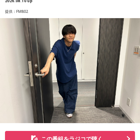
2026.08.10 up
い」森友がそう語るラストライブで、どんな一夜が生まれる
仲間と積み重ねてきた努力が実を結んだというエピソード
のか。8月10日、日本武道館でその瞬間を迎える。
提供：FM802
に、颯太氏も高校3年生の夏休み、FANTASTICSのオーディシ
ョンに挑戦していた当時を振り返り。合宿審査などを経て、
番組ではさらに、T-BOLANの活動再開から現在に至るまでの
夢だったグループのメンバーに選ばれたあの夏は、「自分の
歩みや、森友がライブで大切にしていること、メンバー・上
青春そのもの」と話すほど、今でも忘れられない特別な思い
野博文との出来事についてもトークを展開。ラストライブを
出なんだそうです◎
目前に控えた森友嵐士の言葉を、ぜひ番組でチェックしてほ
しい。詳しくはradikoタイムフリーで！
さらに、小学生時代の同級生との再会を報告してくれたリス
ナーさんからのメッセージをきっかけに、颯太氏も久しぶり
に高校時代の仲良し4人組で集まったエピソードを。焼肉を食
べて、ラウンドワンのスポッチャへ。「懐かしい〜」の一言
だけで何時間も盛り上がれたという、学生時代の空気がその
まま戻ってきたような時間だったそうです☆
さらに最近あった青春の続きのようなお話も。東京で参加し
たサッカーの集まりで、なんと中学生の頃に所属していたフ
ットサルチーム、シュライカー大阪時代のチームメイトと偶
この番組をラジコで聴く