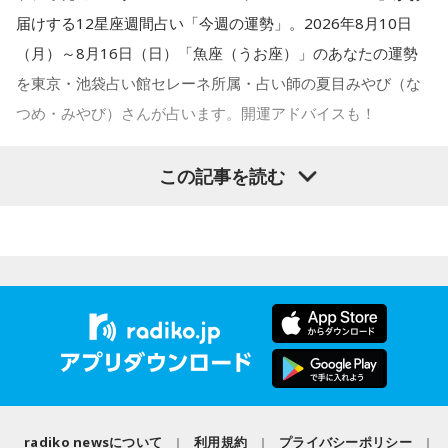
歩譲って――本当は歳出削減でやるべきだと思いますけど
届けする12星座週間占い「今週の運勢」。2026年8月10日
――財源ということになっても2年持ちゃあいいんでしょ。こ
（月）～8月16日（日）「魚座（うお座）」のあなたの運勢
の間の為替介入で儲かったお金でも使ったらいかがですかと
を東京・池袋占い館セレーネ所属・占い師の夏目みやび（な
か。大体、名目GDP成長率の3倍ぐらい税収って伸びるんです
よ。最低でも2倍ぐらいはね。それをお使いになったらいかが
つめ・みやび）さんが占います。開運アドバイスも！
ですかみたいな話なんで。そうすると、財源論っていうのも
全然説得力を失うかと。小渕優子さん、何のために税調やめ
この記事を読む
たんですかみたいな。よく勉強した方が良かったんじゃない
ですか。財源ありますぜみたいな話になるのかなと。（笑）2
【魚座（うお座）】
年持ちゃいいわけですから」
今週は、創造的なことがしたくなりそう。動画作りや絵を描
寺島
「そうですね」
く、創作料理を作ってみるといった、ひらめきを実行すると
上念
「本当は、でも歳出削減した方がいいんですよ。減税し
良いでしょう。周りの人たちと自分の意見が違う場合があり
た分だけ恒久的に政府を小さくした方がインフレの時にはイ
そうですが、対立はせずに認め合えるようにすると◎
ンフレ対策になるんですけどね。まあでも小さくしないで、
このまま現状維持でやるっつんだったら、2年ぐらいだったら
★ワンポイントアドバイス★
radiko newsについて
利用規約
プライバシーポリシー