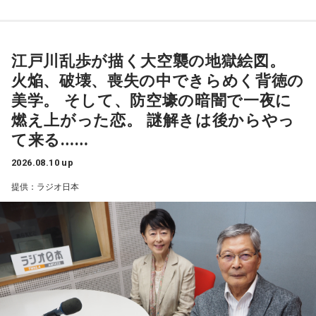
ルナイトニッポン様、ありがとうございます。当日はよろし
くお願い致します。失礼致します。
江戸川乱歩が描く大空襲の地獄絵図。
火焔、破壊、喪失の中できらめく背徳の
■番組タイトル：『ガクヅケのオールナイトニッポン
美学。 そして、防空壕の暗闇で一夜に
0(ZERO)』
燃え上がった恋。 謎解きは後からやっ
■放送日時：2026年8月17日（月）27時～28時30分
て来る……
■パーソナリティ：ガクヅケ
2026.08.10 up
■メールアドレス：
gk@allnightnippon.com
■番組X：@Ann_Since1967
提供：ラジオ日本
■番組ハッシュタグ：#ガクヅケANN0
◆この番組は、radikoのタイムフリー機能で、放送1週間後ま
で聴くことができる。
⇒
http://radiko.jp/share/?sid=LFR&t=20260818030000