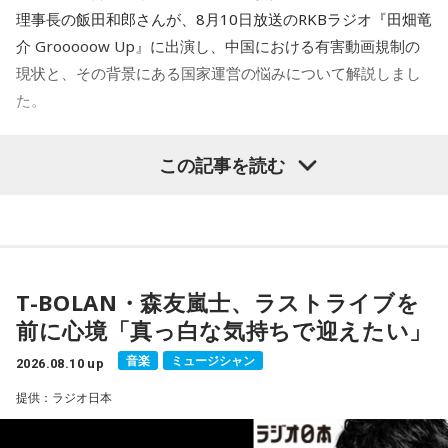
8月24日（月）ナイツ、平野ノラ ＜ゲスト＞中山秀征、鈴
理事長の飯田和郎さんが、8月10日放送のRKBラジオ『田畑竜
木保奈美
介 Grooooow Up』に出演し、中国における有害動画規制の
8月25日（火）ナイツ、山﨑ケイ（相席スタート） ＜ゲス
現状と、その背景にある国家運営の悩みについて解説しまし
ト＞野呂佳代
た。
8月26日（水）ナイツ、安藤なつ（メイプル超合金） ＜ゲ
スト＞清水ミチコ、平野レミ
この記事を読む
8月27日（木）ナイツ、箕輪はるか（ハリセンボン） ＜ゲ
スト＞シークレット
■番組メールアドレス：
rs@1242.com
■番組ハッシュタグ：#ナイツラジオショー
■番組ホームページ：
https://www.1242.com/radioshow/
T-BOLAN・森友嵐士、ラストライブを
前に心境「真っ白な気持ちで迎えたい」
音楽
ミュージシャン
2026.08.10 up
提供：ラジオ日本