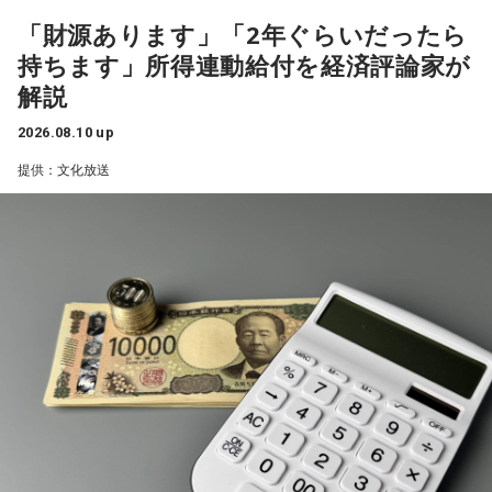
日の閣議で消費税減税とともに、2029年4月から所得に連動
「財源あります」「2年ぐらいだったら
した新たな給付制度「所得連動給付」を本格導入することを
持ちます」所得連動給付を経済評論家が
決めました。税や社会保険料負担が重い中低所得者を支援す
解説
る制度だと言いますが、給付額、支援対象の所得水準、財源
規模などは白紙状態です。本格導入までに国民の納得を得ら
2026.08.10 up
れる制度設計にたどり着けるかが焦点になると出ています。
提供：文化放送
所得連動給付は、一定の就労の所得がある中低所得の個人を
対象とし、所得に応じて給付額が変わることが特徴です。働
く高齢者も対象に含め、広く支援する制度にすると言いま
す。これは上念さんはどうお考えでしょう」
上念
「これはだから公約通りですよね。給付付き税額控除を
やると。それと合わせて消費税の減税も考えると」
寺島
「まあ、つなぎでね」
上念
「これをやったら消費税は元に戻しますということで。