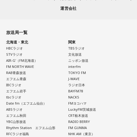
持ちますよ。山本五十六ですよね」
運営会社
悪習慣に思うことがあれば、変えていくタイミング。変えて
寺島
「なるほど」
いく過程でキツい時もありそうですが、しっかり向き合うと
放送局一覧
上念
「1年や2年なら持たせてみせるみたいなね」
良いでしょう。
北海道・東北
関東
HBCラジオ
TBSラジオ
■監修者プロフィール：夏目みやび（なつめ・みやび）
STVラジオ
文化放送
AIR-G'（FM北海道）
ニッポン放送
東京・池袋占い館セレーネ所属。メッセージ性の高い鑑定は
FM NORTH WAVE
interfm
リピーターも多く、心の琴線に触れると話題に。占いや開運
RAB青森放送
TOKYO FM
エフエム青森
J-WAVE
で個性が輝けるような占いを発信中。Yahoo!占い「マザー占
IBCラジオ
ラジオ日本
術」など数多くのコンテンツもリリース。
エフエム岩手
BAYFM78
tbcラジオ
NACK5
Webサイト：
https://selene-uranai.com/
Date fm（エフエム仙台）
FMヨコハマ
オンライン占いセレーネ：
https://online-uranai.jp/
ABSラジオ
LuckyFM茨城放送
エフエム秋田
CRT栃木放送
YBC山形放送
RADIO BERRY
Rhythm Station エフエム山形
FM GUNMA
RFCラジオ福島
NHK AM（東京）