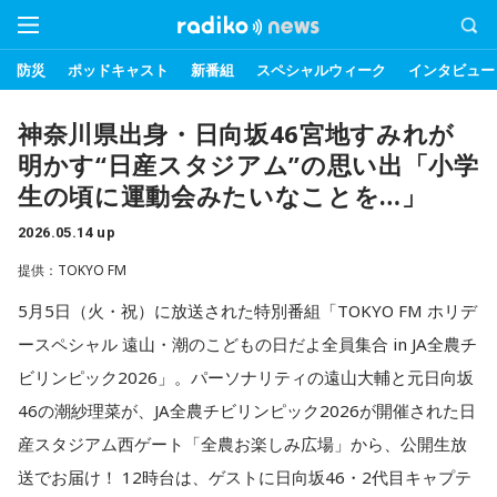
防災
ポッドキャスト
新番組
スペシャルウィーク
インタビュー
神奈川県出身・日向坂46宮地すみれが
明かす“日産スタジアム”の思い出「小学
生の頃に運動会みたいなことを…」
2026.05.14 up
提供：TOKYO FM
5月5日（火・祝）に放送された特別番組「TOKYO FM ホリデ
ースペシャル 遠山・潮のこどもの日だよ全員集合 in JA全農チ
ビリンピック2026」。パーソナリティの遠山大輔と元日向坂
46の潮紗理菜が、JA全農チビリンピック2026が開催された日
産スタジアム西ゲート「全農お楽しみ広場」から、公開生放
送でお届け！ 12時台は、ゲストに日向坂46・2代目キャプテ