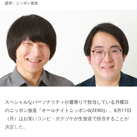
提供：ニッポン放送
夢だったグループのメンバーに選ばれたあの夏は、「自分の
す！
青春そのもの」と話すほど、今でも忘れられない特別な思い
新幹線移動中の耳のお供に♪
出なんだそうです◎
詳細はこちらから
さらに、小学生時代の同級生との再会を報告してくれたリス
ナーさんからのメッセージをきっかけに、颯太氏も久しぶり
に高校時代の仲良し4人組で集まったエピソードを。焼肉を食
べて、ラウンドワンのスポッチャへ。「懐かしい〜」の一言
だけで何時間も盛り上がれたという、学生時代の空気がその
まま戻ってきたような時間だったそうです☆
さらに最近あった青春の続きのようなお話も。東京で参加し
たサッカーの集まりで、なんと中学生の頃に所属していたフ
スペシャルなパーソナリティが週替りで担当している月曜日
ットサルチーム、シュライカー大阪時代のチームメイトと偶
のニッポン放送『オールナイトニッポン0(ZERO)』。8月17日
然再会！当時の思い出話に花が咲いたのはもちろん、颯太氏
（月）はお笑いコンビ・ガクヅケが生放送で担当することが
の活動をずっと見てくれていたことも知り、「めちゃくちゃ
決定した。
嬉しかった」と笑顔で話してくれました！