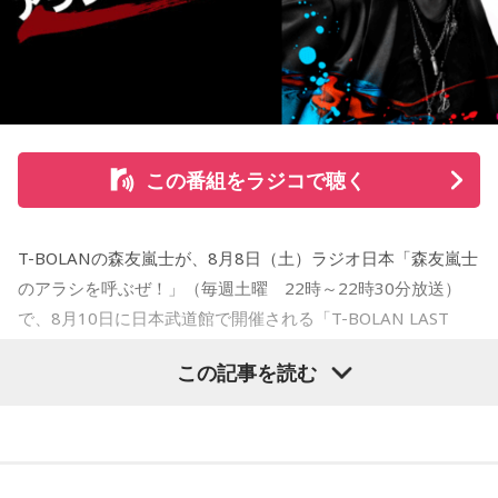
森友にとって、ライブは事前にすべてを決めるものではな
い。観客の拍手や歌声、歓声、表情、涙など、その場で生ま
れるものを受け取ることで、「その一夜の一瞬一瞬が生まれ
ていく」と語った。また、今回のラストライブツアーについ
て、「ライブというよりは、俺たちにとっては生き様、生き
方をこういう形に選んだ。だからライブじゃなくて生き様そ
この番組をラジコで聴く
のものだった」と振り返った。「ライブを完璧にちゃんとや
るってことがゴールじゃなくて、限りある時間の中で今日と
いう一日を、一夜を、この瞬間を全力で生きること。その積
T-BOLANの森友嵐士が、8月8日（土）ラジオ日本「森友嵐士
み重ねなんじゃないのかな」
のアラシを呼ぶぜ！」（毎週土曜 22時～22時30分放送）
で、8月10日に日本武道館で開催される「T-BOLAN LAST
日本武道館でのファイナルも、最後だから特別なのではな
LIVE TOUR」を前に、現在の心境を語った。
く、「この一夜を俺たちらしく、その日を精一杯最高に生き
この記事を読む
たい」と森友。番組では、今回のツアーで語られてきた物語
昨年9月からスタートしたラストライブツアーも、いよいよフ
をもとに制作した絵本を、武道館公演で販売することも発表
ァイナルへ。森友は「今どんな気持ちですか？とかいろいろ
した。会場では、ファンに喜んでもらうためのさまざまな準
聞かれることが多い」としながら、「まだ実感がそんなにな
備を進めているという。
い」と率直に語った。「リハーサルが終わって会場に入っ