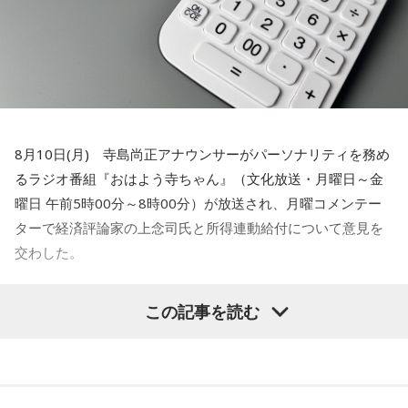
8月10日(月) 寺島尚正アナウンサーがパーソナリティを務め
るラジオ番組『おはよう寺ちゃん』（文化放送・月曜日～金
曜日 午前5時00分～8時00分）が放送され、月曜コメンテー
ターで経済評論家の上念司氏と所得連動給付について意見を
交わした。
この間の為替介入で儲かったお金でも使った
この記事を読む
らいかがですか
寺島
「きのうの産経新聞。全容見えぬ所得連動給付。政府は5