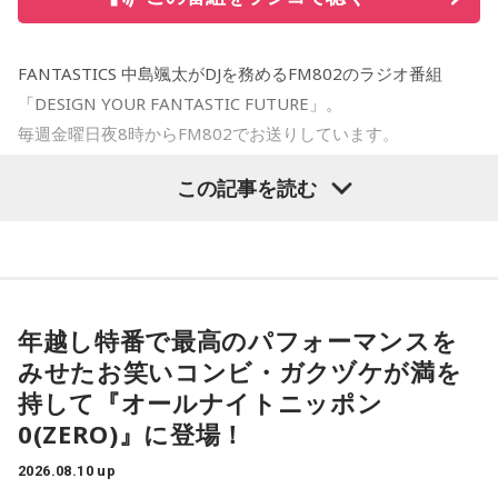
然再会！当時の思い出話に花が咲いたのはもちろん、颯太氏
の活動をずっと見てくれていたことも知り、「めちゃくちゃ
FANTASTICS 中島颯太がDJを務めるFM802のラジオ番組
嬉しかった」と笑顔で話してくれました！
「DESIGN YOUR FANTASTIC FUTURE」。
毎週金曜日夜8時からFM802でお送りしています。
リスナーさんから届いた"忘れられない夏"のエピソードに、
颯太氏の青春の思い出が重なった今夜のDYFF。
この記事を読む
今夜は録音そたでお届けしました！お付き合いいただきあり
皆さんもこの夏、忘れられない素敵な思い出をたくさん作っ
がとうございました。
てくださいね！
今夜のDYFFは、“今夜だけのサウンドトラック”をテーマに、
☆お知らせ☆
夏ソングをたっぷりお届けしました！
年越し特番で最高のパフォーマンスを
東海道新幹線の車内で聴くことができるTALKコンテンツ。
番組のオープニングでは、吹奏楽コンクールで金賞を受賞し
みせたお笑いコンビ・ガクヅケが満を
たリスナーさんからの嬉しい報告が。昨年の悔しさをバネに
持して『オールナイトニッポン
JR東海×FM802「DESIGN YOUR FANTASTIC FUTURE」
仲間と積み重ねてきた努力が実を結んだというエピソード
0(ZERO)』に登場！
FUN!FUN!FLOWER with FANTASTICS
に、颯太氏も高校3年生の夏休み、FANTASTICSのオーディシ
2026.08.10 up
ョンに挑戦していた当時を振り返り。合宿審査などを経て、
ゲストに澤本夏輝さんを迎えた#3が8/13(木)まで配信中で