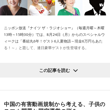
ニッポン放送『ナイツ ザ・ラジオショー』（毎週月曜～木曜
13時～15時30分）では、8月24日（月）からのスペシャルウ
ィークは「番組丸6年！ゲスト6人夏物語～現金6万円もあた
る！～」と題して、連日豪華ゲストが生登場する。
初日となる8月24日（月）のゲストは、タレントの中山秀征
この記事を読む
と、番組初登場の俳優・鈴木保奈美。長年芸能界で活躍し続
ける2人に話を伺う。25日（火）は人気作品へ出演し続ける
俳優・野呂佳代が出演。ドラマウォッチャーとして知られる
ナイツ・塙とのトークに注目が集まる。26日（水）は料理愛
好家の平野レミが番組初登場。加えて、 ニッポン放送『ラジ
中国の有害動画規制から考える、子供の
オビバリー昼ズ』の木曜日でナイツと共演している清水ミチ