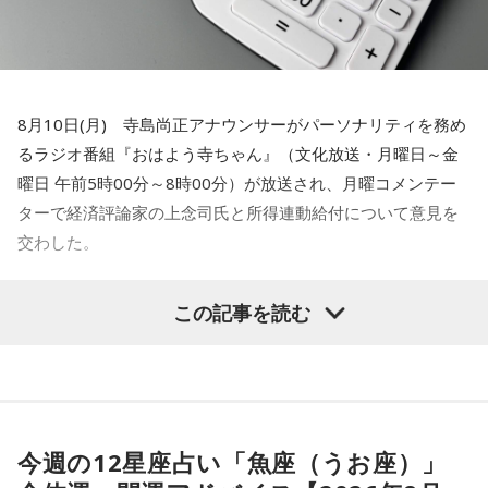
一応これで、2年後に必ず戻すと言ったことは大義名分が立つ
かなと。そうすると「財源が～」とか言ってる人も、まあ百
歩譲って――本当は歳出削減でやるべきだと思いますけど
――財源ということになっても2年持ちゃあいいんでしょ。こ
の間の為替介入で儲かったお金でも使ったらいかがですかと
8月10日(月) 寺島尚正アナウンサーがパーソナリティを務め
か。大体、名目GDP成長率の3倍ぐらい税収って伸びるんです
るラジオ番組『おはよう寺ちゃん』（文化放送・月曜日～金
よ。最低でも2倍ぐらいはね。それをお使いになったらいかが
曜日 午前5時00分～8時00分）が放送され、月曜コメンテー
ですかみたいな話なんで。そうすると、財源論っていうのも
ターで経済評論家の上念司氏と所得連動給付について意見を
全然説得力を失うかと。小渕優子さん、何のために税調やめ
交わした。
たんですかみたいな。よく勉強した方が良かったんじゃない
この間の為替介入で儲かったお金でも使った
ですか。財源ありますぜみたいな話になるのかなと。（笑）2
この記事を読む
年持ちゃいいわけですから」
らいかがですか
寺島
「そうですね」
寺島
「きのうの産経新聞。全容見えぬ所得連動給付。政府は5
日の閣議で消費税減税とともに、2029年4月から所得に連動
上念
「本当は、でも歳出削減した方がいいんですよ。減税し
今週の12星座占い「魚座（うお座）」
した新たな給付制度「所得連動給付」を本格導入することを
た分だけ恒久的に政府を小さくした方がインフレの時にはイ