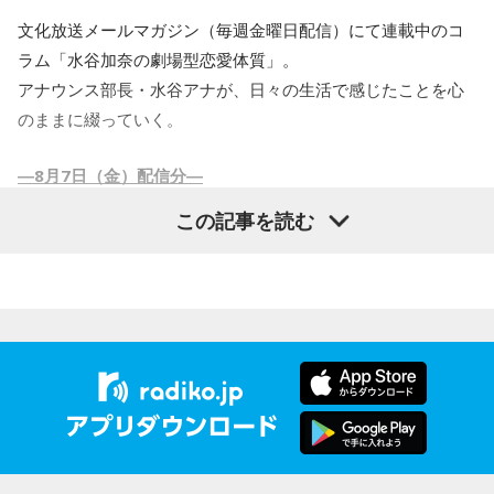
が良くなりそうです。
文化放送メールマガジン（毎週金曜日配信）にて連載中のコ
ラム「水谷加奈の劇場型恋愛体質」。
【4位】獅子座（しし座）
アナウンス部長・水谷アナが、日々の生活で感じたことを心
あなたの望みについて考えましょう。あなたにとって、どん
のままに綴っていく。
な未来が理想的でしょうか？ご自身の望みを明確にイメージ
―8月7日（金）配信分―
していくことで、あなたの今後のあり方が決まっていきそう
です。
この記事を読む
連続ドラマ【VIVANT】シーズン2が始まりましたね。でもリ
アルタイムでは見ません。前回もそうですがあとから配信で
【5位】射手座（いて座）
まとめて見ます。
ロマンチックな気分に浸ることで運気がアップするでしょ
前回の内容をほぼ忘れているので、結局また改めてシーズン1
う。ロマンス映画を観たり、恋愛小説を読んだり、愛を歌っ
から見直さなくてはいけないかもしれません。2をより楽しむ
たバラードを聴いたりすることで、良い流れがやってきそう
ためにも。
あー忙しい忙しい（汗）
ですよ。
配信と言えばAmazonプライムで7月から【犯罪者】というサ
【6位】牡羊座（おひつじ座）