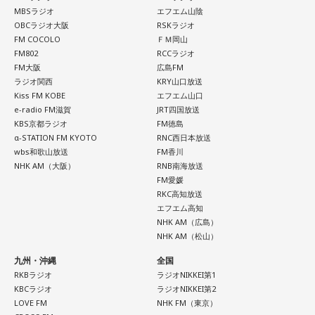
MBSラジオ
エフエム山陰
らっしゃる方は、お洒落をしてお出かけをしてみましょう。
OBCラジオ大阪
RSKラジオ
出会いを求めていらっしゃらない方は、受け流すと良いでし
FM COCOLO
ＦＭ岡山
FM802
RCCラジオ
ょう。
FM大阪
広島FM
ラジオ関西
KRY山口放送
Kiss FM KOBE
エフエム山口
【12位】山羊座（やぎ座）
e-radio FM滋賀
JRT四国放送
ワーク・ライフ・バランスを考えると良い日です。最近のあ
KBS京都ラジオ
FM徳島
α-STATION FM KYOTO
RNC西日本放送
なたは、働きすぎてはいませんか？あなたが頑張っていらっ
wbs和歌山放送
FM香川
しゃるのはとても素敵ですが、今日はプライベートを充実さ
NHK AM（大阪）
RNB南海放送
FM愛媛
せると良いでしょう。
RKC高知放送
エフエム高知
NHK AM（広島）
【今日の一言メッセージ】
NHK AM（松山）
もしあなたが、ご自身の人生に対して退屈だとお感じになっ
九州・沖縄
全国
ているのであれば、それは何度も同じことを繰り返している
RKBラジオ
ラジオNIKKEI第1
からではないでしょうか？ あなたの人生を輝かしいものだと
KBCラジオ
ラジオNIKKEI第2
LOVE FM
NHK FM（東京）
捉えるために、新しいことに挑戦してみましょう。最初は、