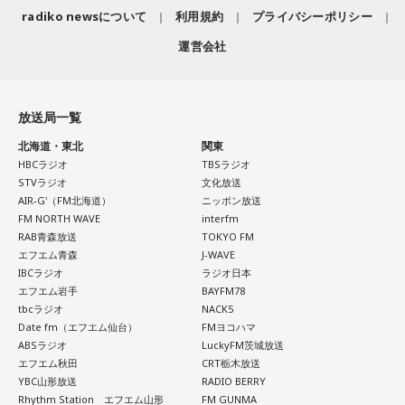
スペンスが放送されています。伊東四朗さんも御出演とのこ
今日は、集中力が最高潮に高まる日です。効率よく物事を進
radiko newsについて
利用規約
プライバシーポリシー
とで楽しみにしていました。
めることができるので、朝活をして早めにやるべきことを終
運営会社
まず最初に3話、1週間後に2話、さらに1週間後に2話で全7話
わらせるのがオススメです。あなたの大切な時間を有意義に
の放送。とにかく次のエピソードが待ち遠しくて。
使うことができそうですよ。
この事件とあの問題がどうつながっていくんだろう？ユース
放送局一覧
ケ・サンタマリアさんのこのセリフはどういう意味？伊東さ
北海道・東北
関東
んは悪者！？笑などワクワク。
【7位】乙女座（おとめ座）
HBCラジオ
TBSラジオ
ラストではもしかして続編あり？と期待感を残しながら見終
将来のご自身をイメージしましょう。あなたがなりたい自分
STVラジオ
文化放送
わりました。
AIR-G'（FM北海道）
ニッポン放送
を明確にイメージしていくことで、今あなたが何をすべきな
FM NORTH WAVE
interfm
ただ…、次のエピソードを見るまでたった1週間なのに、もう
のかも明確になり、良い流れがやってきそうです。
RAB青森放送
TOKYO FM
前回の内容を忘れかけている自分がいるのです！
エフエム青森
J-WAVE
忘れているというか…その1週間で他のドラマや映画を多数見
IBCラジオ
ラジオ日本
【8位】蟹座（かに座）
エフエム岩手
BAYFM78
てしまうのでいろいろな内容が混ざってしまって…。
tbcラジオ
NACK5
ヨガや瞑想をすることで運気がアップする日です。今のご自
Date fm（エフエム仙台）
FMヨコハマ
身とゆっくりじっくり真摯に向き合い、あなたの内側の意識
そう考えると配信がなかった昔は1週間が待ち遠しかったし、
ABSラジオ
LuckyFM茨城放送
学校の友達とそのドラマの話で盛り上がるので内容を忘れた
エフエム秋田
CRT栃木放送
にアクセスしてみてください。大切な気づきがあるかもしれ
YBC山形放送
RADIO BERRY
り他とごっちゃになってしまうこともなかったし。
ませんよ。
Rhythm Station エフエム山形
FM GUNMA