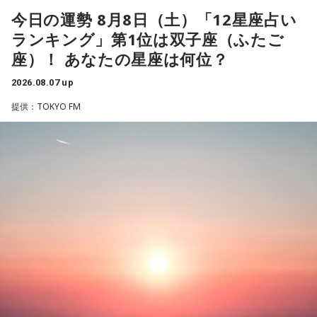
For Your Mind!』を発表し、FUJI ROCK FESTIVAL ’26に出
今日の運勢 8月8日（土）「12星座占い
演。新作からの楽曲も多数披露し、満員のレッドマーキーを
ランキング」第1位は双子座（ふたご
沸かせた。
座）！ あなたの星座は何位？
2026.08.07 up
番組では、9年ぶりの出演となったフジロックの話をはじめ、
最新作や楽曲制作、お互いのミュージシャンとしての魅力に
提供：TOKYO FM
ついて伺う。