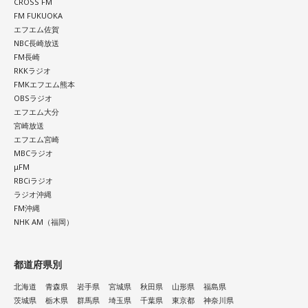
CROSS FM
不安に思ったり、上手くいかなくてじれったく感じたりする
FM FUKUOKA
エフエム佐賀
かもしれません。そんなときは、楽しむことだけに集中し
NBC長崎放送
て、完璧を目指さないようにしてみてください。リラックス
FM長崎
RKKラジオ
して、楽しんでいくことですべてが上手くいくようになりま
FMKエフエム熊本
すよ。
OBSラジオ
エフエム大分
宮崎放送
■監修者プロフィール：ムクル（mukulu）
エフエム宮崎
MBCラジオ
東京・池袋占い館セレーネ所属。SATORI電話占いで月間No.1
μFM
に輝き、その後殿堂入り占い師に。最強の占い師を決定する
RBCiラジオ
ラジオ沖縄
テレビ番組『THE 的中王』（中京テレビ）で『的中王2025』
FM沖縄
に輝く。母方の親戚がクリスチャンということもあり、幼少
NHK AM（福岡）
期から聖書を愛読し、天使の存在を身近に感じながら育つ。
「天使の声」をメッセージとして伝えている。
都道府県別
Webサイト：
https://selene-uranai.com/
北海道
青森県
岩手県
宮城県
秋田県
山形県
福島県
茨城県
栃木県
群馬県
埼玉県
千葉県
東京都
神奈川県
オンライン占いセレーネ：
https://online-uranai.jp/