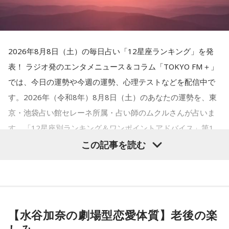
2026年8月8日（土）の毎日占い「12星座ランキング」を発
表！ ラジオ発のエンタメニュース＆コラム「TOKYO FM＋」
では、今日の運勢や今週の運勢、心理テストなどを配信中で
す。2026年（令和8年）8月8日（土）のあなたの運勢を、東
京・池袋占い館セレーネ所属・占い師のムクルさんが占いま
す。「12星座別ランキング＆ワンポイントアドバイス」第1
位は双子座（ふたご座）！ あなたの星座は何位……？
この記事を読む
【水谷加奈の劇場型恋愛体質】老後の楽
【1位】双子座（ふたご座）