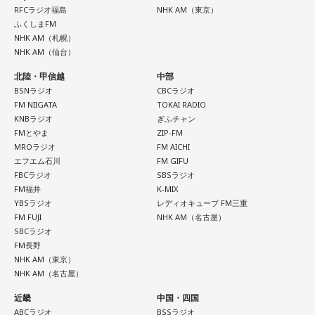
あまりに情報量が多い今は、まとめて一気見するほうがいい
RFCラジオ福島
NHK AM（東京）
ふくしまFM
かも。（でもラジオでリアルタイムの感想をネタにできない
【9位】魚座（うお座）
NHK AM（札幌）
のがネック）
NHK AM（仙台）
あなたの心が落ち着く場所を求めてください。子どもの頃に
ちなみに今は【牡丹と薔薇】にハマっています。20年前に大
好きだった食べ物を食べたり、思い出のアニメや映画を観た
北陸・甲信越
中部
ヒットした昼の連続ドラマ。全60話の壮絶な愛憎劇！
BSNラジオ
CBCラジオ
りするのも良いでしょう。あなたの心が癒されることをして
昔のドラマの配信は老後の楽しみになりそう。
FM NIIGATA
TOKAI RADIO
いきましょう。
KNBラジオ
ぎふチャン
FMとやま
ZIP-FM
MROラジオ
FM AICHI
【10位】牡牛座（おうし座）
エフエム石川
FM GIFU
FBCラジオ
SBSラジオ
あなたの隠れた才能に気づく日です。あなたが何気なく日常
FM福井
K-MIX
の中で自然にこなしていることのなかに、あなたの才能が隠
YBSラジオ
レディオキューブ FM三重
FM FUJI
NHK AM（名古屋）
れているかもしれません。意識して1日を過ごしてみましょ
SBCラジオ
う。
FM長野
NHK AM（東京）
NHK AM（名古屋）
【11位】蠍座（さそり座）
近畿
中国・四国
今日は異性からの注目度が上がる日です。出会いを求めてい
ABCラジオ
BSSラジオ