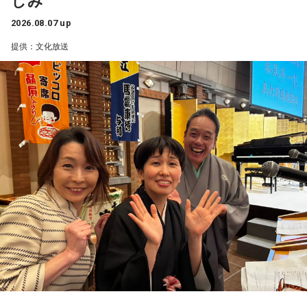
しみ
あなたらしく過ごすことで運気がアップする日です。まわり
2026.08.07 up
の人たちがどう思うか、どう考えるかに流されずに、あなた
提供：文化放送
がどう感じるか、どうしたいかで選択していくと良い流れが
やってきます。
【2位】天秤座（てんびん座）
客観的に物事を考えていくことで、運気が上がっていくでし
ょう。あなただけの考えで選択していくのではなく、色々な
人たちの意見を聞いて、参考にしていくことで良い流れがや
ってきます。
【3位】水瓶座（みずがめ座）
あなたの心がワクワク、ドキドキするようなことは何です
か？ご自身の気持ちに忠実になりましょう。あなたにやって
くるインスピレーションを信じて、行動していくことで運気