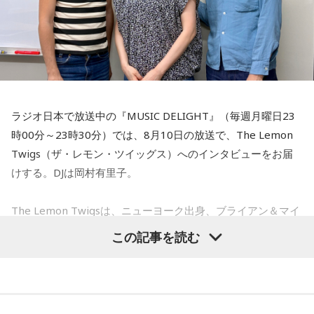
ラジオ日本で放送中の『MUSIC DELIGHT』（毎週月曜日23
時00分～23時30分）では、8月10日の放送で、The Lemon
Twigs（ザ・レモン・ツイッグス）へのインタビューをお届
けする。DJは岡村有里子。
The Lemon Twigsは、ニューヨーク出身、ブライアン＆マイ
ケル・ダダリオによる兄弟デュオ。2016年にアルバム『Do
この記事を読む
Hollywood』で鮮烈なデビューを果たし、60〜70年代ポップ
への敬愛と卓越したメロディセンスで注目を集める。その後
も独自のポップ美学を追求しながら進化を続け、幅広い世代
から支持されている。今年5月にはニュー・アルバム 『Look