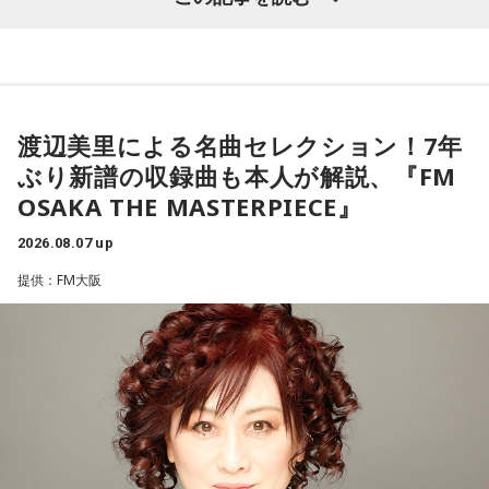
Hollywood』で鮮烈なデビューを果たし、60〜70年代ポップ
への敬愛と卓越したメロディセンスで注目を集める。その後
も独自のポップ美学を追求しながら進化を続け、幅広い世代
から支持されている。今年5月にはニュー・アルバム 『Look
For Your Mind!』を発表し、FUJI ROCK FESTIVAL ’26に出
渡辺美里による名曲セレクション！7年
演。新作からの楽曲も多数披露し、満員のレッドマーキーを
ぶり新譜の収録曲も本人が解説、『FM
沸かせた。
OSAKA THE MASTERPIECE』
2026.08.07 up
番組では、9年ぶりの出演となったフジロックの話をはじめ、
最新作や楽曲制作、お互いのミュージシャンとしての魅力に
提供：FM大阪
ついて伺う。